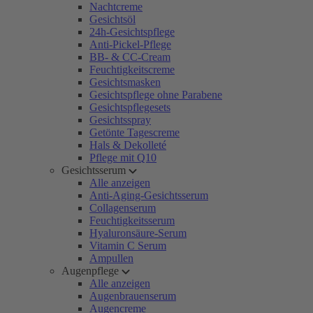
Nachtcreme
Gesichtsöl
24h-Gesichtspflege
Anti-Pickel-Pflege
BB- & CC-Cream
Feuchtigkeitscreme
Gesichtsmasken
Gesichtspflege ohne Parabene
Gesichtspflegesets
Gesichtsspray
Getönte Tagescreme
Hals & Dekolleté
Pflege mit Q10
Gesichtsserum
Alle anzeigen
Anti-Aging-Gesichtsserum
Collagenserum
Feuchtigkeitsserum
Hyaluronsäure-Serum
Vitamin C Serum
Ampullen
Augenpflege
Alle anzeigen
Augenbrauenserum
Augencreme