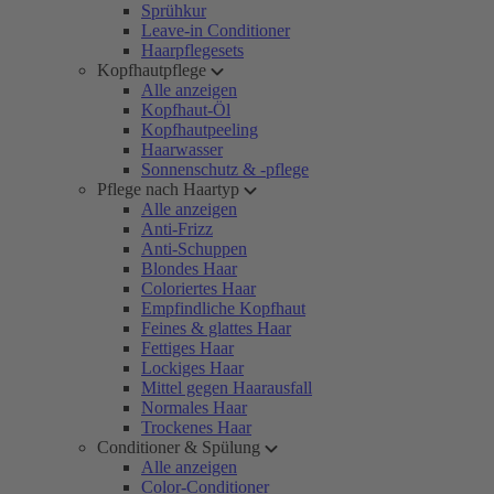
Sprühkur
Leave-in Conditioner
Haarpflegesets
Kopfhautpflege
Alle anzeigen
Kopfhaut-Öl
Kopfhautpeeling
Haarwasser
Sonnenschutz & -pflege
Pflege nach Haartyp
Alle anzeigen
Anti-Frizz
Anti-Schuppen
Blondes Haar
Coloriertes Haar
Empfindliche Kopfhaut
Feines & glattes Haar
Fettiges Haar
Lockiges Haar
Mittel gegen Haarausfall
Normales Haar
Trockenes Haar
Conditioner & Spülung
Alle anzeigen
Color-Conditioner