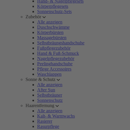
Hand- & Nagelpflegesets
Körperpflegesets
Sonnenschutz-Sets
Zubehör
Alle anzeigen
Duschschwämme
Körperbürsten
Massagebürsten
Selbstbräungshandschuhe
Fußpflegezubehör
Hand & Fuß-Schmuck
Nagelpflegezubehör
Peelinghandschuhe
Pflege Accessoires
Waschlappen
Sonne & Schutz
Alle anzeigen
After Sun
Selbstbräuner
Sonnenschutz
Haarentfernung
Alle anzeigen
Kalt- & Warmwachs
Rasierer
Rasurpflege