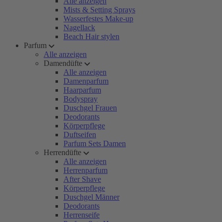
Alle anzeigen
Mists & Setting Sprays
Wasserfestes Make-up
Nagellack
Beach Hair stylen
Parfum
Alle anzeigen
Damendüfte
Alle anzeigen
Damenparfum
Haarparfum
Bodyspray
Duschgel Frauen
Deodorants
Körperpflege
Duftseifen
Parfum Sets Damen
Herrendüfte
Alle anzeigen
Herrenparfum
After Shave
Körperpflege
Duschgel Männer
Deodorants
Herrenseife