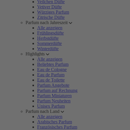
Veilchen Düfte
Vetiver Düfte
Würziges Parfum
Zitrische Düfte
Parfum nach Jahreszeit
Alle anzeigen
Frühlingsdüfte
Herbstdüfte
Sommerdüfte
Winterdüfte
Highlights
Alle anzeigen
Beliebtes Parfum
Eau de Cologne
Eau de Parfum
Eau de Toilette
Parfum Angebote
Parfum auf Rechnung
Parfum Miniaturen
Parfum Neuheiten
Unisex Parfum
Parfum nach Land
Alle anzeigen
Arabisches Parfum
Französisches Parfum