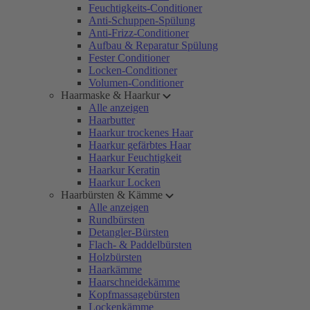
Feuchtigkeits-Conditioner
Anti-Schuppen-Spülung
Anti-Frizz-Conditioner
Aufbau & Reparatur Spülung
Fester Conditioner
Locken-Conditioner
Volumen-Conditioner
Haarmaske & Haarkur
Alle anzeigen
Haarbutter
Haarkur trockenes Haar
Haarkur gefärbtes Haar
Haarkur Feuchtigkeit
Haarkur Keratin
Haarkur Locken
Haarbürsten & Kämme
Alle anzeigen
Rundbürsten
Detangler-Bürsten
Flach- & Paddelbürsten
Holzbürsten
Haarkämme
Haarschneidekämme
Kopfmassagebürsten
Lockenkämme