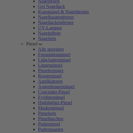
Nagelfeilen
Gel Nagellack
Kunstnägel & Nageldesign
Nagelhautentferner
Nagellackentferner
UV-Lampen
Nagelpflege
Nagelsets
Pinsel
Alle anzeigen
Foundationpinsel
Lidschattenpinsel
Lippenpinsel
Pinselreiniger
Rougepinsel
Applikatoren
Augenbrauenpinsel
Concealer-Pinsel
Eyelinerpinsel
Highlighter-Pinsel
Maskenpinsel
Pinselsets
Pinseltaschen
Puderpinsel
Puderquasten