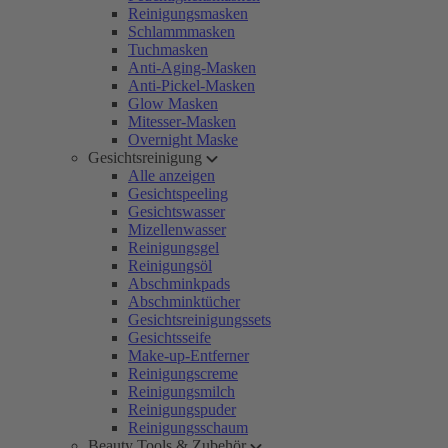
Reinigungsmasken
Schlammmasken
Tuchmasken
Anti-Aging-Masken
Anti-Pickel-Masken
Glow Masken
Mitesser-Masken
Overnight Maske
Gesichtsreinigung
Alle anzeigen
Gesichtspeeling
Gesichtswasser
Mizellenwasser
Reinigungsgel
Reinigungsöl
Abschminkpads
Abschminktücher
Gesichtsreinigungssets
Gesichtsseife
Make-up-Entferner
Reinigungscreme
Reinigungsmilch
Reinigungspuder
Reinigungsschaum
Beauty Tools & Zubehör