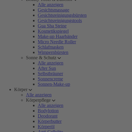
Alle anzeigen
Gesichtsmassage
Gesichtsreinigungsbürsten
Gesichtsreinigungstools
Gua Sha Steine
Kosmetikspiegel
Make-up Haarbänder
Micro Needle Roller
Schlafmasken
Wimpernbürsten
Sonne & Schutz
Alle anzeigen
After Sun
Selbstbräuner
Sonnencreme
Sonnen-Make-up
Körper
Alle anzeigen
Körperpflege
Alle anzeigen
Bodylotion
Deodorant
Körperbutter
Körperöl
Anti-Cellulite