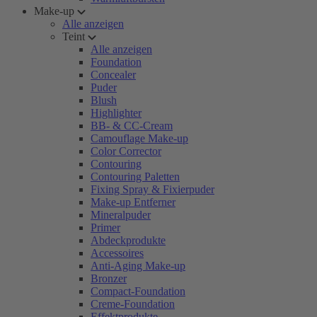
Make-up
Alle anzeigen
Teint
Alle anzeigen
Foundation
Concealer
Puder
Blush
Highlighter
BB- & CC-Cream
Camouflage Make-up
Color Corrector
Contouring
Contouring Paletten
Fixing Spray & Fixierpuder
Make-up Entferner
Mineralpuder
Primer
Abdeckprodukte
Accessoires
Anti-Aging Make-up
Bronzer
Compact-Foundation
Creme-Foundation
Effektprodukte