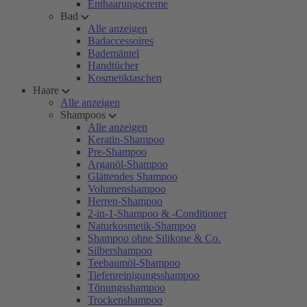
Enthaarungscreme
Bad
Alle anzeigen
Badaccessoires
Bademäntel
Handtücher
Kosmetiktaschen
Haare
Alle anzeigen
Shampoos
Alle anzeigen
Keratin-Shampoo
Pre-Shampoo
Arganöl-Shampoo
Glättendes Shampoo
Volumenshampoo
Herren-Shampoo
2-in-1-Shampoo & -Conditioner
Naturkosmetik-Shampoo
Shampoo ohne Silikone & Co.
Silbershampoo
Teebaumöl-Shampoo
Tiefenreinigungsshampoo
Tönungsshampoo
Trockenshampoo