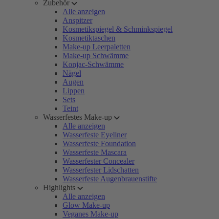
Zubehör
Alle anzeigen
Anspitzer
Kosmetikspiegel & Schminkspiegel
Kosmetiktaschen
Make-up Leerpaletten
Make-up Schwämme
Konjac-Schwämme
Nägel
Augen
Lippen
Sets
Teint
Wasserfestes Make-up
Alle anzeigen
Wasserfeste Eyeliner
Wasserfeste Foundation
Wasserfeste Mascara
Wasserfester Concealer
Wasserfester Lidschatten
Wasserfeste Augenbrauenstifte
Highlights
Alle anzeigen
Glow Make-up
Veganes Make-up