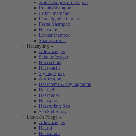
Anti-Schuppen-Shampoo
Repair-Shampoo
Color-Shampoo
Feuchtigkeitsshampoo
Festes Shampoo
Haarseife
Lockenshampoo
Shampoo-Sets
Haarstyling
Alle anzeigen
Schaumfestiger
Hitzeschutz
Haarwachs
Styling Spray
Ansatzspray
Haarcreme & Stylingcreme
Haargel
Haarpuder
Haarspray
Haarstyling-Sets
Sea Salt Spray
Leave-In Pflege
Alle anzeigen
Haaröl
Haarserum