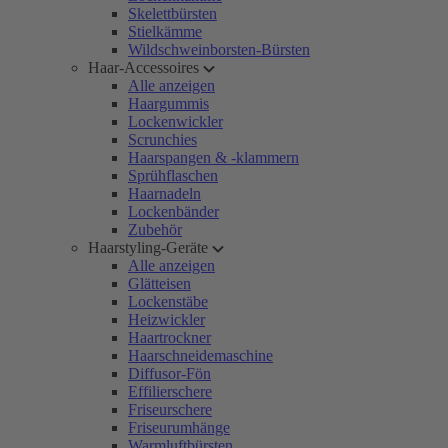
Skelettbürsten
Stielkämme
Wildschweinborsten-Bürsten
Haar-Accessoires
Alle anzeigen
Haargummis
Lockenwickler
Scrunchies
Haarspangen & -klammern
Sprühflaschen
Haarnadeln
Lockenbänder
Zubehör
Haarstyling-Geräte
Alle anzeigen
Glätteisen
Lockenstäbe
Heizwickler
Haartrockner
Haarschneidemaschine
Diffusor-Fön
Effilierschere
Friseurschere
Friseurumhänge
Warmluftbürsten