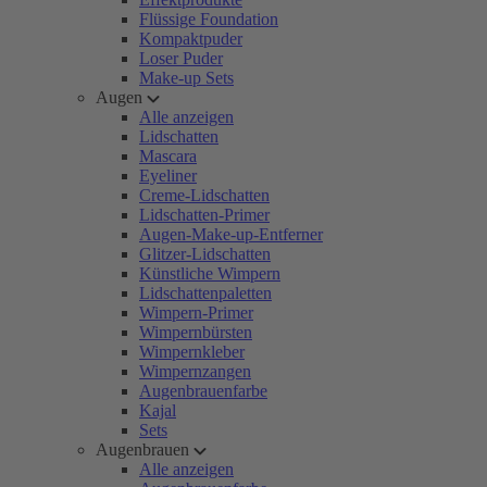
Flüssige Foundation
Kompaktpuder
Loser Puder
Make-up Sets
Augen
Alle anzeigen
Lidschatten
Mascara
Eyeliner
Creme-Lidschatten
Lidschatten-Primer
Augen-Make-up-Entferner
Glitzer-Lidschatten
Künstliche Wimpern
Lidschattenpaletten
Wimpern-Primer
Wimpernbürsten
Wimpernkleber
Wimpernzangen
Augenbrauenfarbe
Kajal
Sets
Augenbrauen
Alle anzeigen