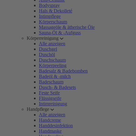
Bodyspray
Hals & Dekolleté
Intimpflege
Körperschaum
Massageöle & ätherische Öle
Sauna-Öl & -Aufguss
Körperreinigung
Alle anzeigen
Duschgel
Duschöl
Duschschaum
Körperpeeling
Badesalz & Badebomben
Badeöl & -milch
Badeschaum
Dusch- & Badesets
Feste Seife
Flüssigseife
Intimreinigung
Handpflege
Alle anzeigen
Handcreme
Handdesinfektion
Handmaske