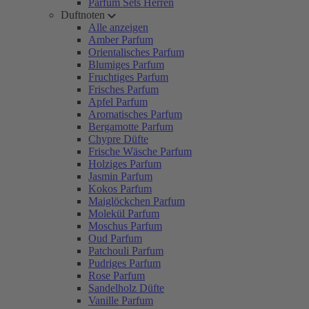
Parfum Sets Herren
Duftnoten
Alle anzeigen
Amber Parfum
Orientalisches Parfum
Blumiges Parfum
Fruchtiges Parfum
Frisches Parfum
Apfel Parfum
Aromatisches Parfum
Bergamotte Parfum
Chypre Düfte
Frische Wäsche Parfum
Holziges Parfum
Jasmin Parfum
Kokos Parfum
Maiglöckchen Parfum
Molekül Parfum
Moschus Parfum
Oud Parfum
Patchouli Parfum
Pudriges Parfum
Rose Parfum
Sandelholz Düfte
Vanille Parfum