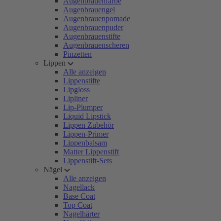
Augenbrauenfarbe
Augenbrauengel
Augenbrauenpomade
Augenbrauenpuder
Augenbrauenstifte
Augenbrauenscheren
Pinzetten
Lippen
Alle anzeigen
Lippenstifte
Lipgloss
Lipliner
Lip-Plumper
Liquid Lipstick
Lippen Zubehör
Lippen-Primer
Lippenbalsam
Matter Lippenstift
Lippenstift-Sets
Nägel
Alle anzeigen
Nagellack
Base Coat
Top Coat
Nagelhärter