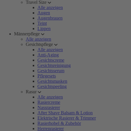
Travel Size
Alle anzeigen
Augen
Augenbrauen
Teint
Lippen
Männerpflege
Alle anzeigen
Gesichtspflege
Alle anzeigen
Anti-Aging
Gesichtscreme
Gesichtsreinigung
Gesichtsserum
Pflegesets
Gesichtsmasken
Gesichtspeeling
Rasur
Alle anzeigen
Rasiercreme
Nassrasierer
After Shave Balsam & Lotion
Elektrische Rasierer & Trimmer
Rasierhobel & Zubehör
Herrenrasierer