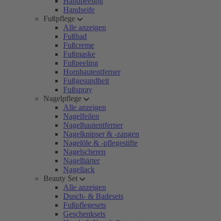
Handpeeling
Handseife
Fußpflege
Alle anzeigen
Fußbad
Fußcreme
Fußmaske
Fußpeeling
Hornhautentferner
Fußgesundheit
Fußspray
Nagelpflege
Alle anzeigen
Nagelfeilen
Nagelhautentferner
Nagelknipser & -zangen
Nagelöle & -pflegestifte
Nagelscheren
Nagelhärter
Nagellack
Beauty Set
Alle anzeigen
Dusch- & Badesets
Fußpflegesets
Geschenksets