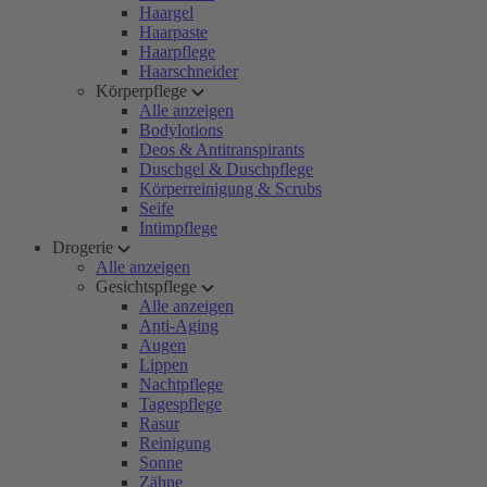
Haargel
Haarpaste
Haarpflege
Haarschneider
Körperpflege
Alle anzeigen
Bodylotions
Deos & Antitranspirants
Duschgel & Duschpflege
Körperreinigung & Scrubs
Seife
Intimpflege
Drogerie
Alle anzeigen
Gesichtspflege
Alle anzeigen
Anti-Aging
Augen
Lippen
Nachtpflege
Tagespflege
Rasur
Reinigung
Sonne
Zähne