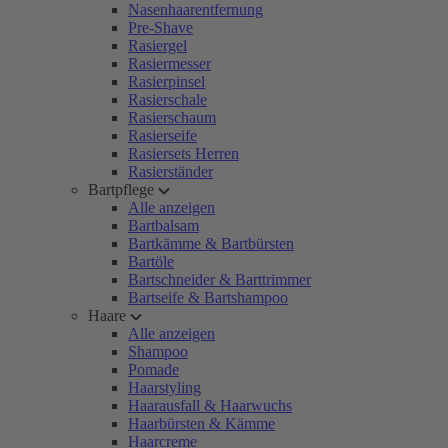
Nasenhaarentfernung
Pre-Shave
Rasiergel
Rasiermesser
Rasierpinsel
Rasierschale
Rasierschaum
Rasierseife
Rasiersets Herren
Rasierständer
Bartpflege
Alle anzeigen
Bartbalsam
Bartkämme & Bartbürsten
Bartöle
Bartschneider & Barttrimmer
Bartseife & Bartshampoo
Haare
Alle anzeigen
Shampoo
Pomade
Haarstyling
Haarausfall & Haarwuchs
Haarbürsten & Kämme
Haarcreme