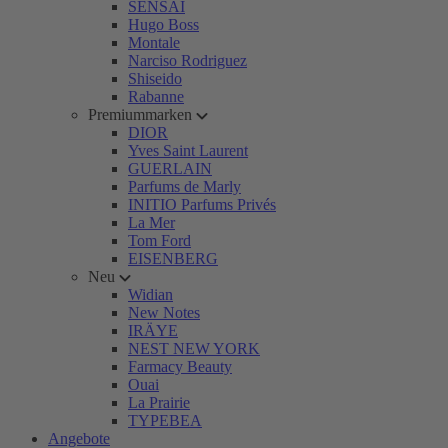
SENSAI
Hugo Boss
Montale
Narciso Rodriguez
Shiseido
Rabanne
Premiummarken
DIOR
Yves Saint Laurent
GUERLAIN
Parfums de Marly
INITIO Parfums Privés
La Mer
Tom Ford
EISENBERG
Neu
Widian
New Notes
IRÄYE
NEST NEW YORK
Farmacy Beauty
Ouai
La Prairie
TYPEBEA
Angebote