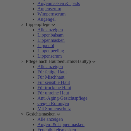
Augenmasken & -pads
Augenserum
Wimpernserum
Augengel
Lippenpflege
Alle anzeigen
Lippenbalsam
Lippenmasken
Lippenöl
Lippenpeeling
Lippenserum
Pflege nach Hautbedürfnis/Hauttyp
Alle anzeigen
Für fettige Haut
Für Mischhaut
Für sensible Haut
Für trockene Haut
Für unreine Haut
Anti-Aging-Gesichtspflege
Gegen Rötungen
Mit Sonnenschutz
Gesichtsmasken
Alle anzeigen
Augen- & Lippenmasken
Feuchtigkeitsmasken