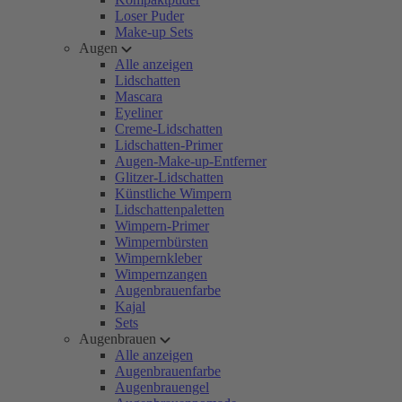
Loser Puder
Make-up Sets
Augen
Alle anzeigen
Lidschatten
Mascara
Eyeliner
Creme-Lidschatten
Lidschatten-Primer
Augen-Make-up-Entferner
Glitzer-Lidschatten
Künstliche Wimpern
Lidschattenpaletten
Wimpern-Primer
Wimpernbürsten
Wimpernkleber
Wimpernzangen
Augenbrauenfarbe
Kajal
Sets
Augenbrauen
Alle anzeigen
Augenbrauenfarbe
Augenbrauengel