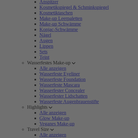
Anspitzer
Kosmetikspiegel & Schminkspiegel
Kosmetiktaschen
Make-up Leerpaletten
Make-up Schwämme
Konjac-Schwämme
Nägel
Augen
Lippen
Sets
Teint
Wasserfestes Make-up
Alle anzeigen
Wasserfeste Eyeliner
Wasserfeste Foundation
Wasserfeste Mascara
Wasserfester Concealer
Wasserfester Lidschatten
Wasserfeste Augenbrauenstifte
Highlights
Alle anzeigen
Glow Make-up
Veganes Make-up
Travel Size
Alle anzeigen