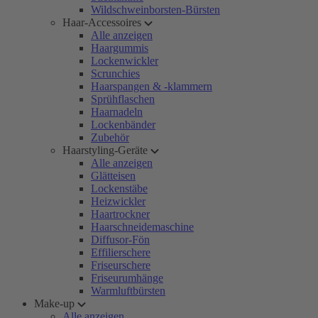
Wildschweinborsten-Bürsten
Haar-Accessoires
Alle anzeigen
Haargummis
Lockenwickler
Scrunchies
Haarspangen & -klammern
Sprühflaschen
Haarnadeln
Lockenbänder
Zubehör
Haarstyling-Geräte
Alle anzeigen
Glätteisen
Lockenstäbe
Heizwickler
Haartrockner
Haarschneidemaschine
Diffusor-Fön
Effilierschere
Friseurschere
Friseurumhänge
Warmluftbürsten
Make-up
Alle anzeigen