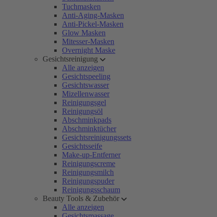
Tuchmasken
Anti-Aging-Masken
Anti-Pickel-Masken
Glow Masken
Mitesser-Masken
Overnight Maske
Gesichtsreinigung
Alle anzeigen
Gesichtspeeling
Gesichtswasser
Mizellenwasser
Reinigungsgel
Reinigungsöl
Abschminkpads
Abschminktücher
Gesichtsreinigungssets
Gesichtsseife
Make-up-Entferner
Reinigungscreme
Reinigungsmilch
Reinigungspuder
Reinigungsschaum
Beauty Tools & Zubehör
Alle anzeigen
Gesichtsmassage