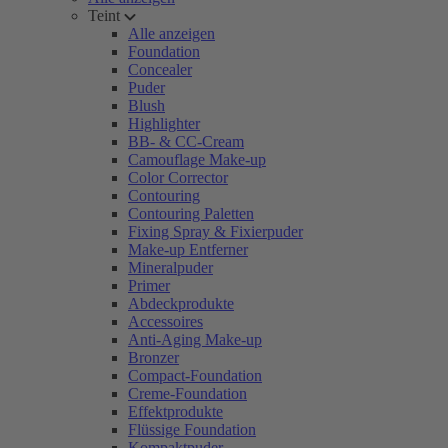
Teint
Alle anzeigen
Foundation
Concealer
Puder
Blush
Highlighter
BB- & CC-Cream
Camouflage Make-up
Color Corrector
Contouring
Contouring Paletten
Fixing Spray & Fixierpuder
Make-up Entferner
Mineralpuder
Primer
Abdeckprodukte
Accessoires
Anti-Aging Make-up
Bronzer
Compact-Foundation
Creme-Foundation
Effektprodukte
Flüssige Foundation
Kompaktpuder