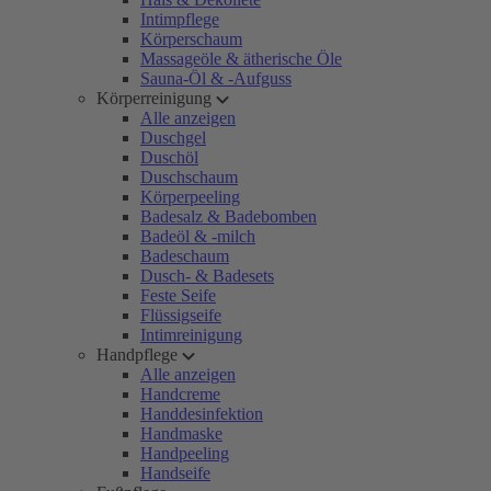
Intimpflege
Körperschaum
Massageöle & ätherische Öle
Sauna-Öl & -Aufguss
Körperreinigung
Alle anzeigen
Duschgel
Duschöl
Duschschaum
Körperpeeling
Badesalz & Badebomben
Badeöl & -milch
Badeschaum
Dusch- & Badesets
Feste Seife
Flüssigseife
Intimreinigung
Handpflege
Alle anzeigen
Handcreme
Handdesinfektion
Handmaske
Handpeeling
Handseife