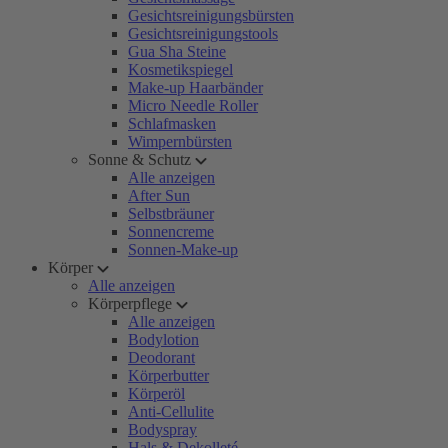
Gesichtsreinigungsbürsten
Gesichtsreinigungstools
Gua Sha Steine
Kosmetikspiegel
Make-up Haarbänder
Micro Needle Roller
Schlafmasken
Wimpernbürsten
Sonne & Schutz
Alle anzeigen
After Sun
Selbstbräuner
Sonnencreme
Sonnen-Make-up
Körper
Alle anzeigen
Körperpflege
Alle anzeigen
Bodylotion
Deodorant
Körperbutter
Körperöl
Anti-Cellulite
Bodyspray
Hals & Dekolleté