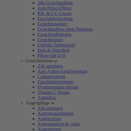
24h-Gesichtspflege
Anti-Pickel-Pflege
BB- & CC-Cream
Feuchtigkeitscreme
Gesichtsmasken
Gesichtspflege ohne Parabene
Gesichtspflegesets
Gesichtsspray
Getönte Tagescreme
Hals & Dekolleté
Pflege mit Q10
Gesichtsserum
Alle anzeigen
Anti-Aging-Gesichtsserum
Collagenserum
Feuchtigkeitsserum
Hyaluronsäure-Serum
Vitamin C Serum
Ampullen
Augenpflege
Alle anzeigen
Augenbrauenserum
Augencreme
Augenmasken & -pads
Augenserum