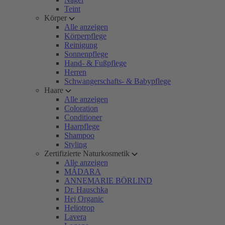
Teint
Körper
Alle anzeigen
Körperpflege
Reinigung
Sonnenpflege
Hand- & Fußpflege
Herren
Schwangerschafts- & Babypflege
Haare
Alle anzeigen
Coloration
Conditioner
Haarpflege
Shampoo
Styling
Zertifizierte Naturkosmetik
Alle anzeigen
MÁDARA
ANNEMARIE BÖRLIND
Dr. Hauschka
Hej Organic
Heliotrop
Lavera