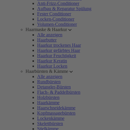
Anti-Frizz-Conditioner
Aufbau & Reparatur Spülung
Fester Conditioner
Locken-Conditioner
Volumen-Conditioner
Haarmaske & Haarkur
Alle anzeigen
Haarbutter
Haarkur trockenes Haar
Haarkur gefärbtes Haar
Haarkur Feuchtigkeit
Haarkur Keratin
Haarkur Locken
Haarbürsten & Kämme
Alle anzeigen
Rundbürsten
Detangler-Bürsten
Flach- & Paddelbürsten
Holzbürsten
Haarkämme
Haarschneidekämme
Kopfmassagebürsten
Lockenkämme
Skelettbürsten
Stielkämme