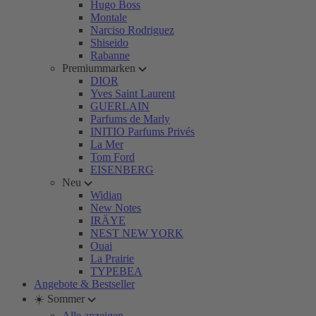
Hugo Boss
Montale
Narciso Rodriguez
Shiseido
Rabanne
Premiummarken
DIOR
Yves Saint Laurent
GUERLAIN
Parfums de Marly
INITIO Parfums Privés
La Mer
Tom Ford
EISENBERG
Neu
Widian
New Notes
IRÄYE
NEST NEW YORK
Ouai
La Prairie
TYPEBEA
Angebote & Bestseller
☀️ Sommer
Alle anzeigen