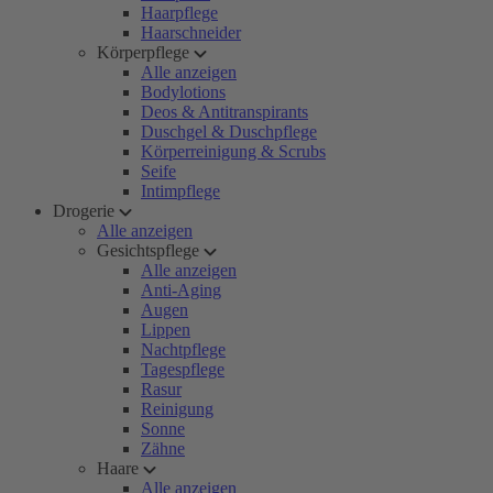
Haarpflege
Haarschneider
Körperpflege
Alle anzeigen
Bodylotions
Deos & Antitranspirants
Duschgel & Duschpflege
Körperreinigung & Scrubs
Seife
Intimpflege
Drogerie
Alle anzeigen
Gesichtspflege
Alle anzeigen
Anti-Aging
Augen
Lippen
Nachtpflege
Tagespflege
Rasur
Reinigung
Sonne
Zähne
Haare
Alle anzeigen