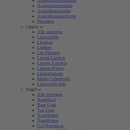
Augenbrauenpomade
Augenbrauenpuder
Augenbrauenstifte
Augenbrauenscheren
Pinzetten
Lippen
Alle anzeigen
Lippenstifte
Lipgloss
Lipliner
Lip-Plumper
Liquid Lipstick
Lippen Zubehör
Lippen-Primer
Lippenbalsam
Matter Lippenstift
Lippenstift-Sets
Nägel
Alle anzeigen
Nagellack
Base Coat
Top Coat
Nagelhärter
Nagelfeilen
Gel Nagellack