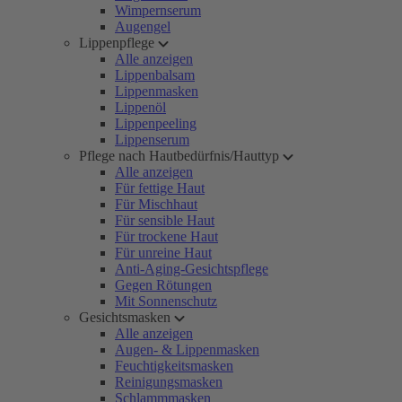
Wimpernserum
Augengel
Lippenpflege
Alle anzeigen
Lippenbalsam
Lippenmasken
Lippenöl
Lippenpeeling
Lippenserum
Pflege nach Hautbedürfnis/Hauttyp
Alle anzeigen
Für fettige Haut
Für Mischhaut
Für sensible Haut
Für trockene Haut
Für unreine Haut
Anti-Aging-Gesichtspflege
Gegen Rötungen
Mit Sonnenschutz
Gesichtsmasken
Alle anzeigen
Augen- & Lippenmasken
Feuchtigkeitsmasken
Reinigungsmasken
Schlammmasken