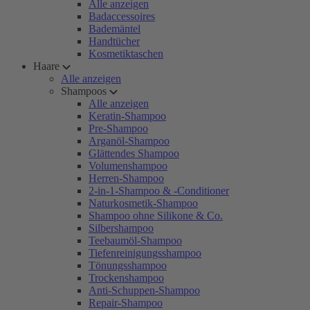
Alle anzeigen
Badaccessoires
Bademäntel
Handtücher
Kosmetiktaschen
Haare
Alle anzeigen
Shampoos
Alle anzeigen
Keratin-Shampoo
Pre-Shampoo
Arganöl-Shampoo
Glättendes Shampoo
Volumenshampoo
Herren-Shampoo
2-in-1-Shampoo & -Conditioner
Naturkosmetik-Shampoo
Shampoo ohne Silikone & Co.
Silbershampoo
Teebaumöl-Shampoo
Tiefenreinigungsshampoo
Tönungsshampoo
Trockenshampoo
Anti-Schuppen-Shampoo
Repair-Shampoo