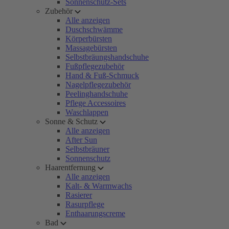
Sonnenschutz-Sets
Zubehör
Alle anzeigen
Duschschwämme
Körperbürsten
Massagebürsten
Selbstbräungshandschuhe
Fußpflegezubehör
Hand & Fuß-Schmuck
Nagelpflegezubehör
Peelinghandschuhe
Pflege Accessoires
Waschlappen
Sonne & Schutz
Alle anzeigen
After Sun
Selbstbräuner
Sonnenschutz
Haarentfernung
Alle anzeigen
Kalt- & Warmwachs
Rasierer
Rasurpflege
Enthaarungscreme
Bad