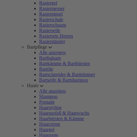
Rasiergel
Rasiermesser
Rasierpinsel
Rasierschale
Rasierschaum
Rasierseife
Rasiersets Herren
Rasierständer
Bartpflege
Alle anzeigen
Bartbalsam
Bartkämme & Bartbürsten
Bartöle
Bartschneider & Barttrimmer
Bartseife & Bartshampoo
Haare
Alle anzeigen
Shampoo
Pomade
Haarstyling
Haarausfall & Haarwuchs
Haarbürsten & Kämme
Haarcreme
Haargel
Haarpaste