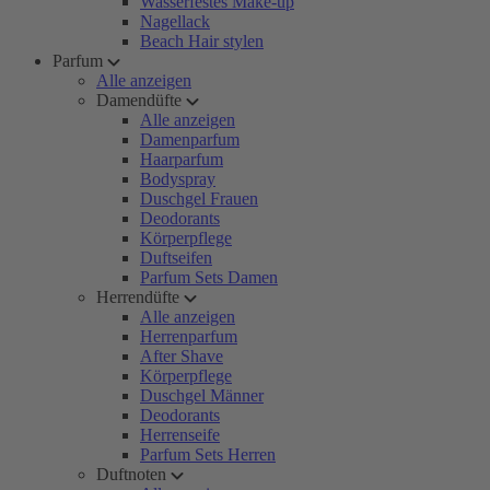
Wasserfestes Make-up
Nagellack
Beach Hair stylen
Parfum
Alle anzeigen
Damendüfte
Alle anzeigen
Damenparfum
Haarparfum
Bodyspray
Duschgel Frauen
Deodorants
Körperpflege
Duftseifen
Parfum Sets Damen
Herrendüfte
Alle anzeigen
Herrenparfum
After Shave
Körperpflege
Duschgel Männer
Deodorants
Herrenseife
Parfum Sets Herren
Duftnoten