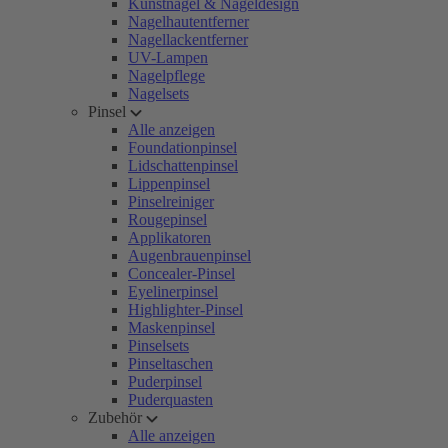
Kunstnägel & Nageldesign
Nagelhautentferner
Nagellackentferner
UV-Lampen
Nagelpflege
Nagelsets
Pinsel
Alle anzeigen
Foundationpinsel
Lidschattenpinsel
Lippenpinsel
Pinselreiniger
Rougepinsel
Applikatoren
Augenbrauenpinsel
Concealer-Pinsel
Eyelinerpinsel
Highlighter-Pinsel
Maskenpinsel
Pinselsets
Pinseltaschen
Puderpinsel
Puderquasten
Zubehör
Alle anzeigen