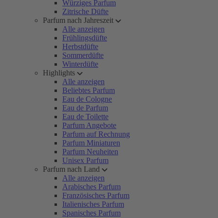
Würziges Parfum
Zitrische Düfte
Parfum nach Jahreszeit
Alle anzeigen
Frühlingsdüfte
Herbstdüfte
Sommerdüfte
Winterdüfte
Highlights
Alle anzeigen
Beliebtes Parfum
Eau de Cologne
Eau de Parfum
Eau de Toilette
Parfum Angebote
Parfum auf Rechnung
Parfum Miniaturen
Parfum Neuheiten
Unisex Parfum
Parfum nach Land
Alle anzeigen
Arabisches Parfum
Französisches Parfum
Italienisches Parfum
Spanisches Parfum