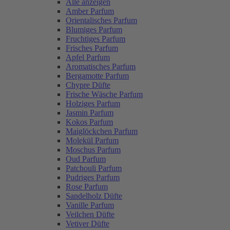
Alle anzeigen
Amber Parfum
Orientalisches Parfum
Blumiges Parfum
Fruchtiges Parfum
Frisches Parfum
Apfel Parfum
Aromatisches Parfum
Bergamotte Parfum
Chypre Düfte
Frische Wäsche Parfum
Holziges Parfum
Jasmin Parfum
Kokos Parfum
Maiglöckchen Parfum
Molekül Parfum
Moschus Parfum
Oud Parfum
Patchouli Parfum
Pudriges Parfum
Rose Parfum
Sandelholz Düfte
Vanille Parfum
Veilchen Düfte
Vetiver Düfte