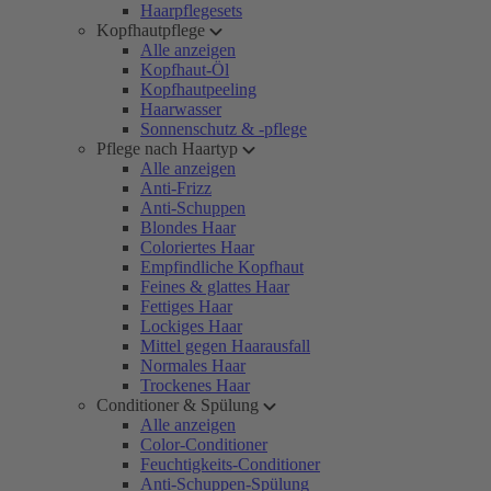
Haarpflegesets
Kopfhautpflege
Alle anzeigen
Kopfhaut-Öl
Kopfhautpeeling
Haarwasser
Sonnenschutz & -pflege
Pflege nach Haartyp
Alle anzeigen
Anti-Frizz
Anti-Schuppen
Blondes Haar
Coloriertes Haar
Empfindliche Kopfhaut
Feines & glattes Haar
Fettiges Haar
Lockiges Haar
Mittel gegen Haarausfall
Normales Haar
Trockenes Haar
Conditioner & Spülung
Alle anzeigen
Color-Conditioner
Feuchtigkeits-Conditioner
Anti-Schuppen-Spülung