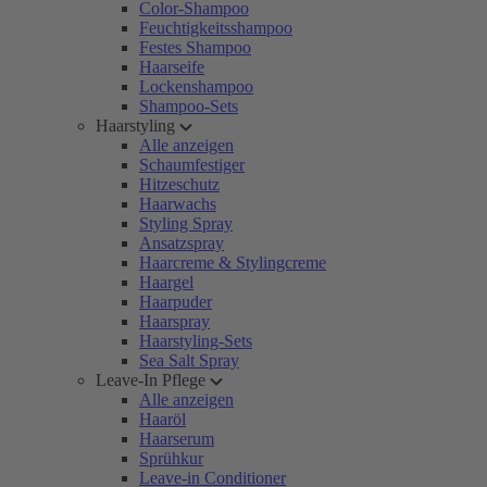
Color-Shampoo
Feuchtigkeitsshampoo
Festes Shampoo
Haarseife
Lockenshampoo
Shampoo-Sets
Haarstyling
Alle anzeigen
Schaumfestiger
Hitzeschutz
Haarwachs
Styling Spray
Ansatzspray
Haarcreme & Stylingcreme
Haargel
Haarpuder
Haarspray
Haarstyling-Sets
Sea Salt Spray
Leave-In Pflege
Alle anzeigen
Haaröl
Haarserum
Sprühkur
Leave-in Conditioner