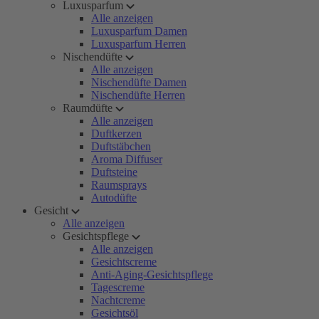
Luxusparfum
Alle anzeigen
Luxusparfum Damen
Luxusparfum Herren
Nischendüfte
Alle anzeigen
Nischendüfte Damen
Nischendüfte Herren
Raumdüfte
Alle anzeigen
Duftkerzen
Duftstäbchen
Aroma Diffuser
Duftsteine
Raumsprays
Autodüfte
Gesicht
Alle anzeigen
Gesichtspflege
Alle anzeigen
Gesichtscreme
Anti-Aging-Gesichtspflege
Tagescreme
Nachtcreme
Gesichtsöl