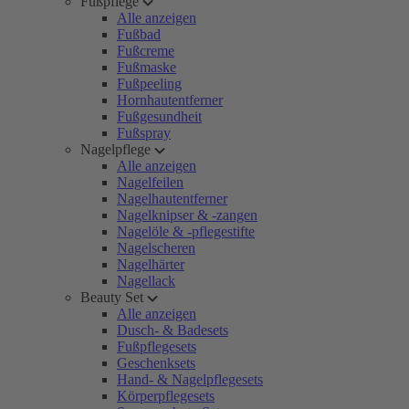
Fußpflege
Alle anzeigen
Fußbad
Fußcreme
Fußmaske
Fußpeeling
Hornhautentferner
Fußgesundheit
Fußspray
Nagelpflege
Alle anzeigen
Nagelfeilen
Nagelhautentferner
Nagelknipser & -zangen
Nagelöle & -pflegestifte
Nagelscheren
Nagelhärter
Nagellack
Beauty Set
Alle anzeigen
Dusch- & Badesets
Fußpflegesets
Geschenksets
Hand- & Nagelpflegesets
Körperpflegesets