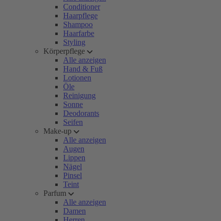
Conditioner
Haarpflege
Shampoo
Haarfarbe
Styling
Körperpflege
Alle anzeigen
Hand & Fuß
Lotionen
Öle
Reinigung
Sonne
Deodorants
Seifen
Make-up
Alle anzeigen
Augen
Lippen
Nägel
Pinsel
Teint
Parfum
Alle anzeigen
Damen
Herren