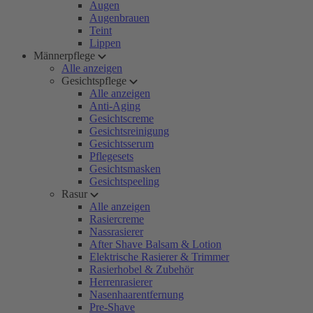
Augen
Augenbrauen
Teint
Lippen
Männerpflege
Alle anzeigen
Gesichtspflege
Alle anzeigen
Anti-Aging
Gesichtscreme
Gesichtsreinigung
Gesichtsserum
Pflegesets
Gesichtsmasken
Gesichtspeeling
Rasur
Alle anzeigen
Rasiercreme
Nassrasierer
After Shave Balsam & Lotion
Elektrische Rasierer & Trimmer
Rasierhobel & Zubehör
Herrenrasierer
Nasenhaarentfernung
Pre-Shave