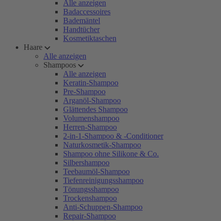
Alle anzeigen
Badaccessoires
Bademäntel
Handtücher
Kosmetiktaschen
Haare
Alle anzeigen
Shampoos
Alle anzeigen
Keratin-Shampoo
Pre-Shampoo
Arganöl-Shampoo
Glättendes Shampoo
Volumenshampoo
Herren-Shampoo
2-in-1-Shampoo & -Conditioner
Naturkosmetik-Shampoo
Shampoo ohne Silikone & Co.
Silbershampoo
Teebaumöl-Shampoo
Tiefenreinigungsshampoo
Tönungsshampoo
Trockenshampoo
Anti-Schuppen-Shampoo
Repair-Shampoo