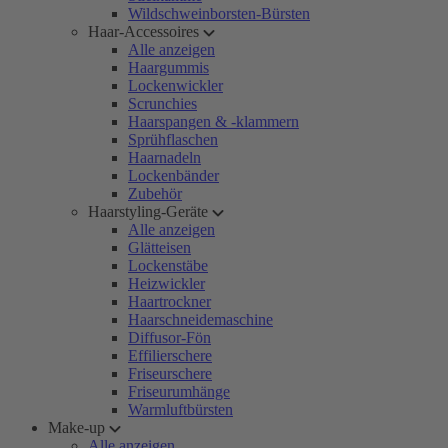
Wildschweinborsten-Bürsten
Haar-Accessoires
Alle anzeigen
Haargummis
Lockenwickler
Scrunchies
Haarspangen & -klammern
Sprühflaschen
Haarnadeln
Lockenbänder
Zubehör
Haarstyling-Geräte
Alle anzeigen
Glätteisen
Lockenstäbe
Heizwickler
Haartrockner
Haarschneidemaschine
Diffusor-Fön
Effilierschere
Friseurschere
Friseurumhänge
Warmluftbürsten
Make-up
Alle anzeigen