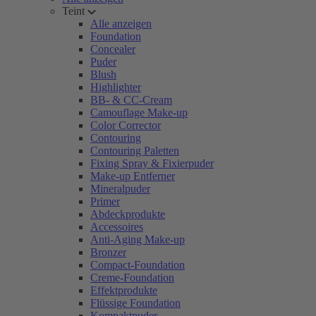
Teint
Alle anzeigen
Foundation
Concealer
Puder
Blush
Highlighter
BB- & CC-Cream
Camouflage Make-up
Color Corrector
Contouring
Contouring Paletten
Fixing Spray & Fixierpuder
Make-up Entferner
Mineralpuder
Primer
Abdeckprodukte
Accessoires
Anti-Aging Make-up
Bronzer
Compact-Foundation
Creme-Foundation
Effektprodukte
Flüssige Foundation
Kompaktpuder