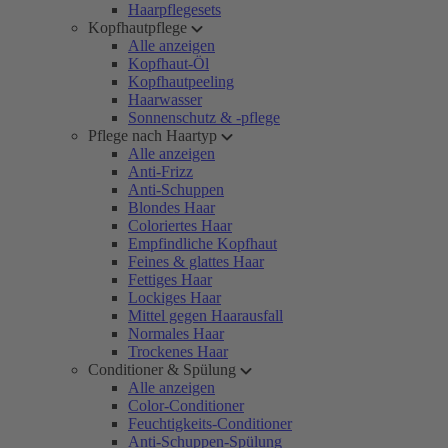
Haarpflegesets
Kopfhautpflege
Alle anzeigen
Kopfhaut-Öl
Kopfhautpeeling
Haarwasser
Sonnenschutz & -pflege
Pflege nach Haartyp
Alle anzeigen
Anti-Frizz
Anti-Schuppen
Blondes Haar
Coloriertes Haar
Empfindliche Kopfhaut
Feines & glattes Haar
Fettiges Haar
Lockiges Haar
Mittel gegen Haarausfall
Normales Haar
Trockenes Haar
Conditioner & Spülung
Alle anzeigen
Color-Conditioner
Feuchtigkeits-Conditioner
Anti-Schuppen-Spülung