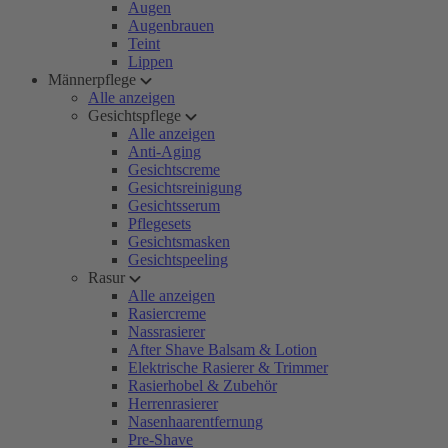
Augen
Augenbrauen
Teint
Lippen
Männerpflege
Alle anzeigen
Gesichtspflege
Alle anzeigen
Anti-Aging
Gesichtscreme
Gesichtsreinigung
Gesichtsserum
Pflegesets
Gesichtsmasken
Gesichtspeeling
Rasur
Alle anzeigen
Rasiercreme
Nassrasierer
After Shave Balsam & Lotion
Elektrische Rasierer & Trimmer
Rasierhobel & Zubehör
Herrenrasierer
Nasenhaarentfernung
Pre-Shave