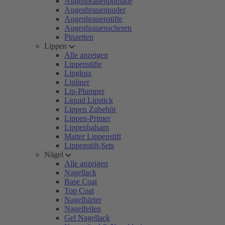
Augenbrauenpomade
Augenbrauenpuder
Augenbrauenstifte
Augenbrauenscheren
Pinzetten
Lippen
Alle anzeigen
Lippenstifte
Lipgloss
Lipliner
Lip-Plumper
Liquid Lipstick
Lippen Zubehör
Lippen-Primer
Lippenbalsam
Matter Lippenstift
Lippenstift-Sets
Nägel
Alle anzeigen
Nagellack
Base Coat
Top Coat
Nagelhärter
Nagelfeilen
Gel Nagellack