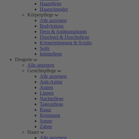
Haarpflege
Haarschneider
Körperpflege
Alle anzeigen
Bodylotions
Deos & Antitranspirants
Duschgel & Duschpflege
Körperreinigung & Scrubs
Seife
Intimpflege
Drogerie
Alle anzeigen
Gesichtspflege
Alle anzeigen
Anti-Aging
Augen
Lippen
Nachtpflege
Tagespflege
Rasur
Reinigung
Sonne
Zähne
Haare
Alle anzeigen