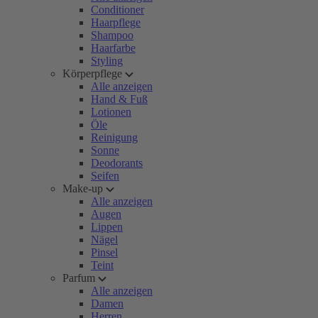
Conditioner
Haarpflege
Shampoo
Haarfarbe
Styling
Körperpflege
Alle anzeigen
Hand & Fuß
Lotionen
Öle
Reinigung
Sonne
Deodorants
Seifen
Make-up
Alle anzeigen
Augen
Lippen
Nägel
Pinsel
Teint
Parfum
Alle anzeigen
Damen
Herren