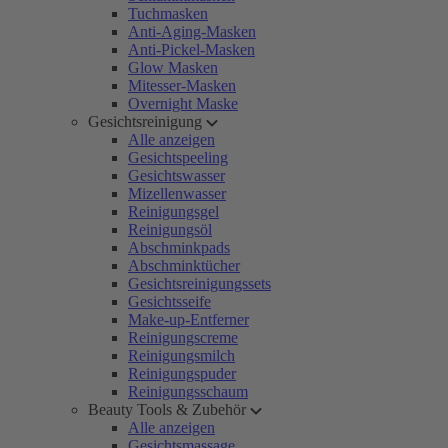
Tuchmasken
Anti-Aging-Masken
Anti-Pickel-Masken
Glow Masken
Mitesser-Masken
Overnight Maske
Gesichtsreinigung
Alle anzeigen
Gesichtspeeling
Gesichtswasser
Mizellenwasser
Reinigungsgel
Reinigungsöl
Abschminkpads
Abschminktücher
Gesichtsreinigungssets
Gesichtsseife
Make-up-Entferner
Reinigungscreme
Reinigungsmilch
Reinigungspuder
Reinigungsschaum
Beauty Tools & Zubehör
Alle anzeigen
Gesichtsmassage