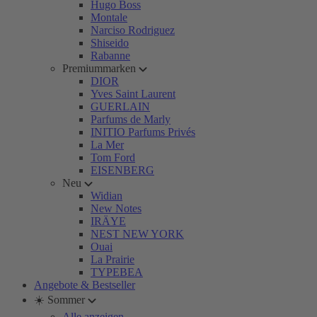
Hugo Boss
Montale
Narciso Rodriguez
Shiseido
Rabanne
Premiummarken
DIOR
Yves Saint Laurent
GUERLAIN
Parfums de Marly
INITIO Parfums Privés
La Mer
Tom Ford
EISENBERG
Neu
Widian
New Notes
IRÄYE
NEST NEW YORK
Ouai
La Prairie
TYPEBEA
Angebote & Bestseller
☀️ Sommer
Alle anzeigen