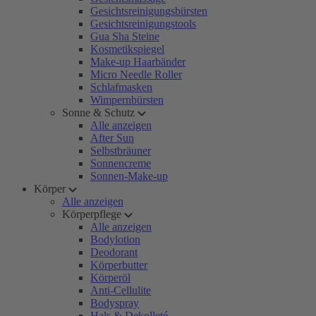
Gesichtsreinigungsbürsten
Gesichtsreinigungstools
Gua Sha Steine
Kosmetikspiegel
Make-up Haarbänder
Micro Needle Roller
Schlafmasken
Wimpernbürsten
Sonne & Schutz
Alle anzeigen
After Sun
Selbstbräuner
Sonnencreme
Sonnen-Make-up
Körper
Alle anzeigen
Körperpflege
Alle anzeigen
Bodylotion
Deodorant
Körperbutter
Körperöl
Anti-Cellulite
Bodyspray
Hals & Dekolleté