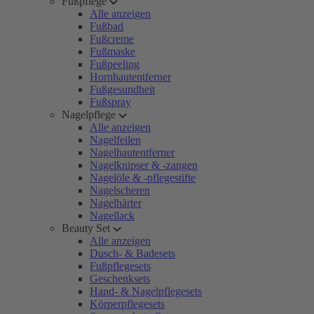
Fußpflege
Alle anzeigen
Fußbad
Fußcreme
Fußmaske
Fußpeeling
Hornhautentferner
Fußgesundheit
Fußspray
Nagelpflege
Alle anzeigen
Nagelfeilen
Nagelhautentferner
Nagelknipser & -zangen
Nagelöle & -pflegestifte
Nagelscheren
Nagelhärter
Nagellack
Beauty Set
Alle anzeigen
Dusch- & Badesets
Fußpflegesets
Geschenksets
Hand- & Nagelpflegesets
Körperpflegesets