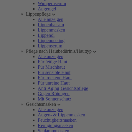
Wimpernserum
Augengel
Lippenpflege
Alle anzeigen
Lippenbalsam
Lippenmasken
Lippenöl
Lippenpeeling
Lippenserum
Pflege nach Hautbedürfnis/Hauttyp
Alle anzeigen
Für fettige Haut
Für Mischhaut
Für sensible Haut
Für trockene Haut
Für unreine Haut
Anti-Aging-Gesichtspflege
Gegen Rötungen
Mit Sonnenschutz
Gesichtsmasken
Alle anzeigen
Augen- & Lippenmasken
Feuchtigkeitsmasken
Reinigungsmasken
Schlammmasken