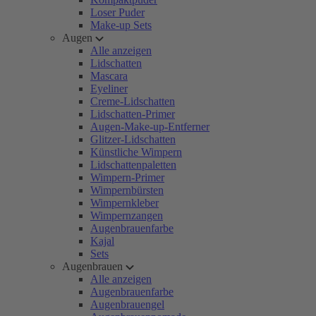
Loser Puder
Make-up Sets
Augen
Alle anzeigen
Lidschatten
Mascara
Eyeliner
Creme-Lidschatten
Lidschatten-Primer
Augen-Make-up-Entferner
Glitzer-Lidschatten
Künstliche Wimpern
Lidschattenpaletten
Wimpern-Primer
Wimpernbürsten
Wimpernkleber
Wimpernzangen
Augenbrauenfarbe
Kajal
Sets
Augenbrauen
Alle anzeigen
Augenbrauenfarbe
Augenbrauengel