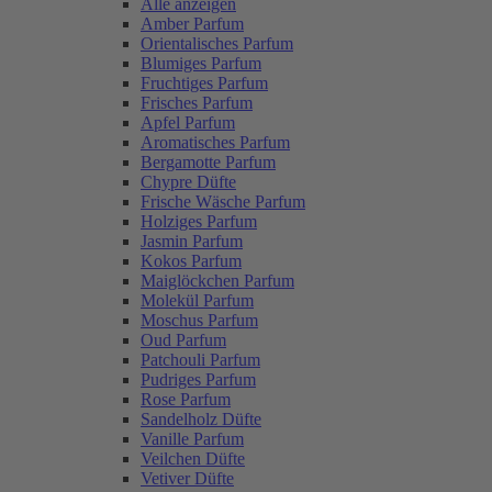
Alle anzeigen
Amber Parfum
Orientalisches Parfum
Blumiges Parfum
Fruchtiges Parfum
Frisches Parfum
Apfel Parfum
Aromatisches Parfum
Bergamotte Parfum
Chypre Düfte
Frische Wäsche Parfum
Holziges Parfum
Jasmin Parfum
Kokos Parfum
Maiglöckchen Parfum
Molekül Parfum
Moschus Parfum
Oud Parfum
Patchouli Parfum
Pudriges Parfum
Rose Parfum
Sandelholz Düfte
Vanille Parfum
Veilchen Düfte
Vetiver Düfte