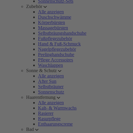
Sonnenschutz-Sets
Zubehör
Alle anzeigen
Duschschwämme
Körperbürsten
Massagebürsten
Selbstbräungshandschuhe
Fußpflegezubehör
Hand & Fuß-Schmuck
Nagelpflegezubehör
Peelinghandschuhe
Pflege Accessoires
Waschlappen
Sonne & Schutz
Alle anzeigen
After Sun
Selbstbräuner
Sonnenschutz
Haarentfernung
Alle anzeigen
Kalt- & Warmwachs
Rasierer
Rasurpflege
Enthaarungscreme
Bad