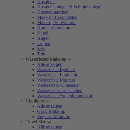
Anspitzer
Kosmetikspiegel & Schminkspiegel
Kosmetiktaschen
Make-up Leerpaletten
Make-up Schwämme
Konjac-Schwämme
Nägel
Augen
Lippen
Sets
Teint
Wasserfestes Make-up
Alle anzeigen
Wasserfeste Eyeliner
Wasserfeste Foundation
Wasserfeste Mascara
Wasserfester Concealer
Wasserfester Lidschatten
Wasserfeste Augenbrauenstifte
Highlights
Alle anzeigen
Glow Make-up
Veganes Make-up
Travel Size
Alle anzeigen