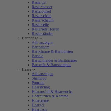
Rasiergel
Rasiermesser
Rasierpinsel
Rasierschale
Rasierschaum
Rasierseife
Rasiersets Herren
Rasierständer
Bartpflege
Alle anzeigen
Bartbalsam
Bartkämme & Bartbürsten
Bartöle
Bartschneider & Barttrimmer
Bartseife & Bartshampoo
Haare
Alle anzeigen
Shampoo
Pomade
Haarstyling
Haarausfall & Haarwuchs
Haarbürsten & Kämme
Haarcreme
Haargel
Haarpaste