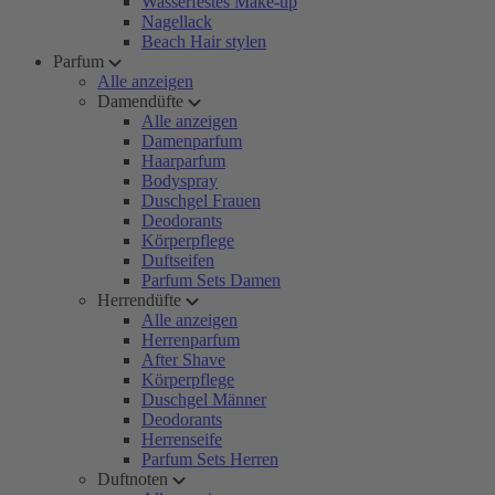
Wasserfestes Make-up
Nagellack
Beach Hair stylen
Parfum
Alle anzeigen
Damendüfte
Alle anzeigen
Damenparfum
Haarparfum
Bodyspray
Duschgel Frauen
Deodorants
Körperpflege
Duftseifen
Parfum Sets Damen
Herrendüfte
Alle anzeigen
Herrenparfum
After Shave
Körperpflege
Duschgel Männer
Deodorants
Herrenseife
Parfum Sets Herren
Duftnoten