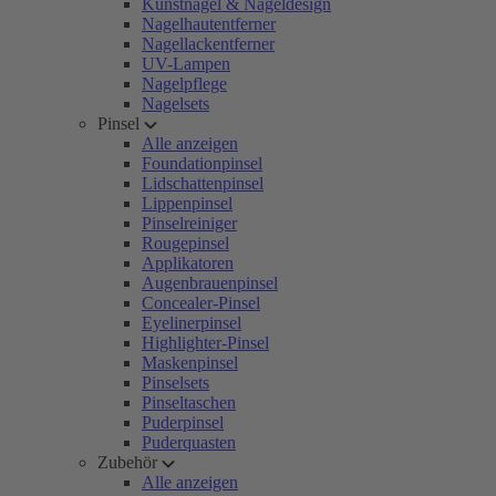
Kunstnägel & Nageldesign
Nagelhautentferner
Nagellackentferner
UV-Lampen
Nagelpflege
Nagelsets
Pinsel
Alle anzeigen
Foundationpinsel
Lidschattenpinsel
Lippenpinsel
Pinselreiniger
Rougepinsel
Applikatoren
Augenbrauenpinsel
Concealer-Pinsel
Eyelinerpinsel
Highlighter-Pinsel
Maskenpinsel
Pinselsets
Pinseltaschen
Puderpinsel
Puderquasten
Zubehör
Alle anzeigen