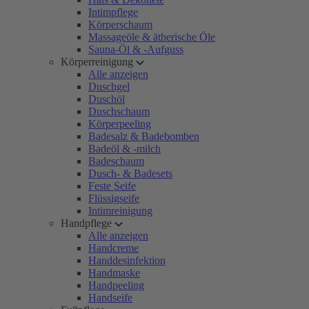
Intimpflege
Körperschaum
Massageöle & ätherische Öle
Sauna-Öl & -Aufguss
Körperreinigung
Alle anzeigen
Duschgel
Duschöl
Duschschaum
Körperpeeling
Badesalz & Badebomben
Badeöl & -milch
Badeschaum
Dusch- & Badesets
Feste Seife
Flüssigseife
Intimreinigung
Handpflege
Alle anzeigen
Handcreme
Handdesinfektion
Handmaske
Handpeeling
Handseife