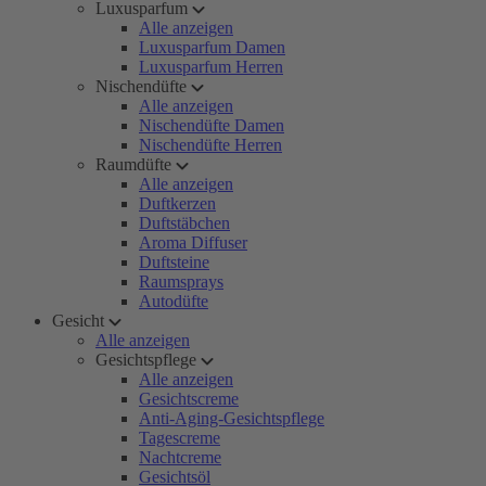
Luxusparfum
Alle anzeigen
Luxusparfum Damen
Luxusparfum Herren
Nischendüfte
Alle anzeigen
Nischendüfte Damen
Nischendüfte Herren
Raumdüfte
Alle anzeigen
Duftkerzen
Duftstäbchen
Aroma Diffuser
Duftsteine
Raumsprays
Autodüfte
Gesicht
Alle anzeigen
Gesichtspflege
Alle anzeigen
Gesichtscreme
Anti-Aging-Gesichtspflege
Tagescreme
Nachtcreme
Gesichtsöl