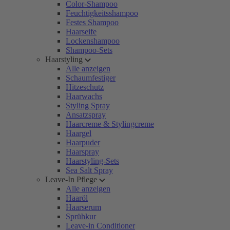
Color-Shampoo
Feuchtigkeitsshampoo
Festes Shampoo
Haarseife
Lockenshampoo
Shampoo-Sets
Haarstyling
Alle anzeigen
Schaumfestiger
Hitzeschutz
Haarwachs
Styling Spray
Ansatzspray
Haarcreme & Stylingcreme
Haargel
Haarpuder
Haarspray
Haarstyling-Sets
Sea Salt Spray
Leave-In Pflege
Alle anzeigen
Haaröl
Haarserum
Sprühkur
Leave-in Conditioner