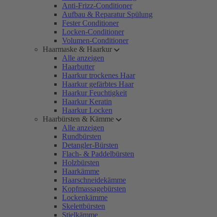
Anti-Frizz-Conditioner
Aufbau & Reparatur Spülung
Fester Conditioner
Locken-Conditioner
Volumen-Conditioner
Haarmaske & Haarkur
Alle anzeigen
Haarbutter
Haarkur trockenes Haar
Haarkur gefärbtes Haar
Haarkur Feuchtigkeit
Haarkur Keratin
Haarkur Locken
Haarbürsten & Kämme
Alle anzeigen
Rundbürsten
Detangler-Bürsten
Flach- & Paddelbürsten
Holzbürsten
Haarkämme
Haarschneidekämme
Kopfmassagebürsten
Lockenkämme
Skelettbürsten
Stielkämme