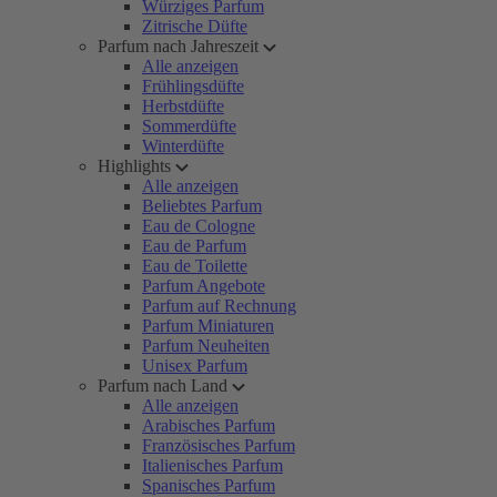
Würziges Parfum
Zitrische Düfte
Parfum nach Jahreszeit
Alle anzeigen
Frühlingsdüfte
Herbstdüfte
Sommerdüfte
Winterdüfte
Highlights
Alle anzeigen
Beliebtes Parfum
Eau de Cologne
Eau de Parfum
Eau de Toilette
Parfum Angebote
Parfum auf Rechnung
Parfum Miniaturen
Parfum Neuheiten
Unisex Parfum
Parfum nach Land
Alle anzeigen
Arabisches Parfum
Französisches Parfum
Italienisches Parfum
Spanisches Parfum