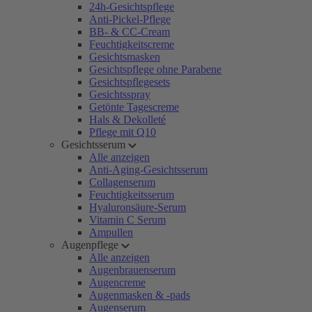
24h-Gesichtspflege
Anti-Pickel-Pflege
BB- & CC-Cream
Feuchtigkeitscreme
Gesichtsmasken
Gesichtspflege ohne Parabene
Gesichtspflegesets
Gesichtsspray
Getönte Tagescreme
Hals & Dekolleté
Pflege mit Q10
Gesichtsserum
Alle anzeigen
Anti-Aging-Gesichtsserum
Collagenserum
Feuchtigkeitsserum
Hyaluronsäure-Serum
Vitamin C Serum
Ampullen
Augenpflege
Alle anzeigen
Augenbrauenserum
Augencreme
Augenmasken & -pads
Augenserum