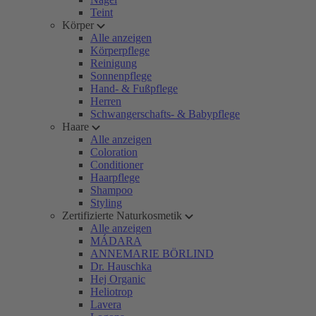
Teint
Körper
Alle anzeigen
Körperpflege
Reinigung
Sonnenpflege
Hand- & Fußpflege
Herren
Schwangerschafts- & Babypflege
Haare
Alle anzeigen
Coloration
Conditioner
Haarpflege
Shampoo
Styling
Zertifizierte Naturkosmetik
Alle anzeigen
MÁDARA
ANNEMARIE BÖRLIND
Dr. Hauschka
Hej Organic
Heliotrop
Lavera