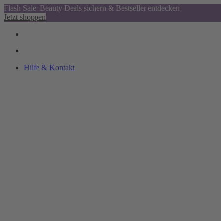
Flash Sale: Beauty Deals sichern & Bestseller entdecken
Jetzt shoppen
Hilfe & Kontakt