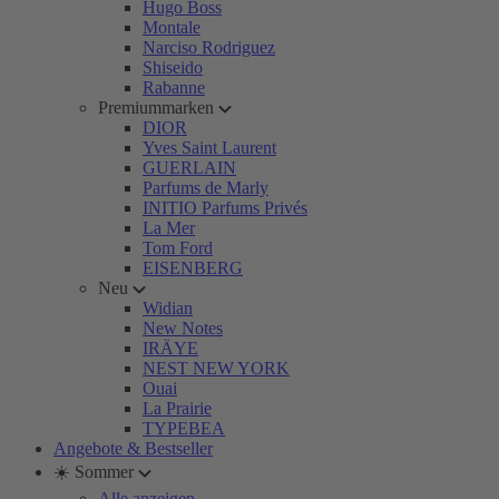
Hugo Boss
Montale
Narciso Rodriguez
Shiseido
Rabanne
Premiummarken
DIOR
Yves Saint Laurent
GUERLAIN
Parfums de Marly
INITIO Parfums Privés
La Mer
Tom Ford
EISENBERG
Neu
Widian
New Notes
IRÄYE
NEST NEW YORK
Ouai
La Prairie
TYPEBEA
Angebote & Bestseller
☀️ Sommer
Alle anzeigen