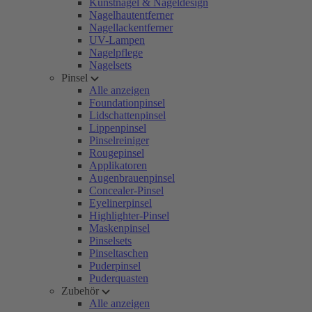
Kunstnägel & Nageldesign
Nagelhautentferner
Nagellackentferner
UV-Lampen
Nagelpflege
Nagelsets
Pinsel
Alle anzeigen
Foundationpinsel
Lidschattenpinsel
Lippenpinsel
Pinselreiniger
Rougepinsel
Applikatoren
Augenbrauenpinsel
Concealer-Pinsel
Eyelinerpinsel
Highlighter-Pinsel
Maskenpinsel
Pinselsets
Pinseltaschen
Puderpinsel
Puderquasten
Zubehör
Alle anzeigen