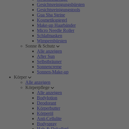
Gesichtsreinigungsbürsten
Gesichtsreinigungstools
Gua Sha Steine
Kosmetikspiegel
Make-up Haarbänder
Micro Needle Roller
Schlafmasken
Wimpernbürsten
Sonne & Schutz
Alle anzeigen
After Sun
Selbstbräuner
Sonnencreme
Sonnen-Make-up
Körper
Alle anzeigen
Körperpflege
Alle anzeigen
Bodylotion
Deodorant
Körperbutter
Körperöl
Anti-Cellulite
Bodyspray
Hals & Dekolleté