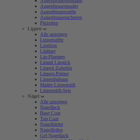
Augenbrauenpomade
Augenbrauenpuder
Augenbrauenstifte
Augenbrauenscheren
Pinzetten
Lippen
Alle anzeigen
Lippenstifte
Lipgloss
Lipliner
Lip-Plumper
Liquid Lipstick
Lippen Zubehör
Lippen-Primer
Lippenbalsam
Matter Lippenstift
Lippenstift-Sets
Nägel
Alle anzeigen
Nagellack
Base Coat
Top Coat
Nagelhärter
Nagelfeilen
Gel Nagellack