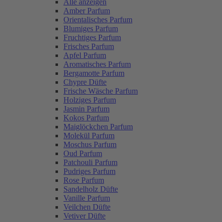
Alle anzeigen
Amber Parfum
Orientalisches Parfum
Blumiges Parfum
Fruchtiges Parfum
Frisches Parfum
Apfel Parfum
Aromatisches Parfum
Bergamotte Parfum
Chypre Düfte
Frische Wäsche Parfum
Holziges Parfum
Jasmin Parfum
Kokos Parfum
Maiglöckchen Parfum
Molekül Parfum
Moschus Parfum
Oud Parfum
Patchouli Parfum
Pudriges Parfum
Rose Parfum
Sandelholz Düfte
Vanille Parfum
Veilchen Düfte
Vetiver Düfte