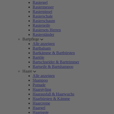
Rasiergel
Rasiermesser
Rasierpinsel
Rasierschale
Rasierschaum
Rasierseife
Rasiersets Herren
Rasierständer
Bartpflege
Alle anzeigen
Bartbalsam
Bartkämme & Bartbürsten
Bartöle
Bartschneider & Barttrimmer
Bartseife & Bartshampoo
Haare
Alle anzeigen
Shampoo
Pomade
Haarstyling
Haarausfall & Haarwuchs
Haarbürsten & Kämme
Haarcreme
Haargel
Haarpaste