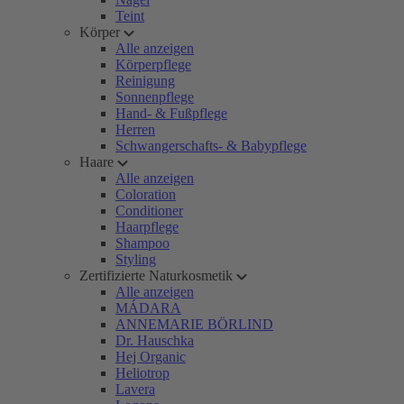
Teint
Körper
Alle anzeigen
Körperpflege
Reinigung
Sonnenpflege
Hand- & Fußpflege
Herren
Schwangerschafts- & Babypflege
Haare
Alle anzeigen
Coloration
Conditioner
Haarpflege
Shampoo
Styling
Zertifizierte Naturkosmetik
Alle anzeigen
MÁDARA
ANNEMARIE BÖRLIND
Dr. Hauschka
Hej Organic
Heliotrop
Lavera