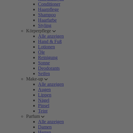
Conditioner
Haarpflege
Shampoo
Haarfarbe
Styling
Körperpflege
Alle anzeigen
Hand & Fuß
Lotionen
Öle
Reinigung
Sonne
Deodorants
Seifen
Make-up
Alle anzeigen
Augen
Lippen
Nägel
Pinsel
Teint
Parfum
Alle anzeigen
Damen
Herren