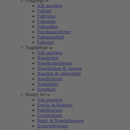
Fußpflege
Alle anzeigen
Fußbad
Fußcreme
Fußmaske
Fußpeeling
Hornhautentferner
Fußgesundheit
Fußspray
Nagelpflege
Alle anzeigen
Nagelfeilen
Nagelhautentferner
Nagelknipser & -zangen
Nagelöle & -pflegestifte
Nagelscheren
Nagelhärter
Nagellack
Beauty Set
Alle anzeigen
Dusch- & Badesets
Fußpflegesets
Geschenksets
Hand- & Nagelpflegesets
Körperpflegesets