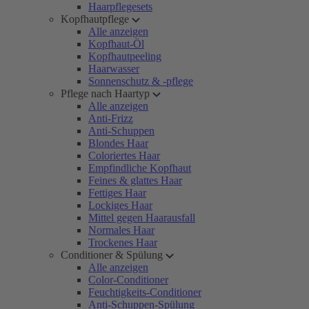
Haarpflegesets
Kopfhautpflege
Alle anzeigen
Kopfhaut-Öl
Kopfhautpeeling
Haarwasser
Sonnenschutz & -pflege
Pflege nach Haartyp
Alle anzeigen
Anti-Frizz
Anti-Schuppen
Blondes Haar
Coloriertes Haar
Empfindliche Kopfhaut
Feines & glattes Haar
Fettiges Haar
Lockiges Haar
Mittel gegen Haarausfall
Normales Haar
Trockenes Haar
Conditioner & Spülung
Alle anzeigen
Color-Conditioner
Feuchtigkeits-Conditioner
Anti-Schuppen-Spülung