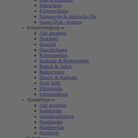
Intimpflege
Körperschaum
Massageöle & ätherische Öle
Sauna-Öl & -Aufguss
Körperreinigung
Alle anzeigen
Duschgel
Duschöl
Duschschaum
Körperpeeling
Badesalz & Badebomben
Badeöl & -milch
Badeschaum
Dusch- & Badesets
Feste Seife
Flüssigseife
Intimreinigung
Handpflege
Alle anzeigen
Handcreme
Handdesinfektion
Handmaske
Handpeeling
Handseife