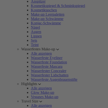
Anspitzer
Kosmetikspiegel & Schminkspiegel
Kosmetiktaschen
Make-up Leerpaletten
Make-up Schwämme
Konjac-Schwämme
Nägel
Augen
Lippen
Sets
Teint
Wasserfestes Make-up
Alle anzeigen
Wasserfeste Eyeliner
Wasserfeste Foundation
Wasserfeste Mascara
Wasserfester Concealer
Wasserfester Lidschatten
Wasserfeste Augenbrauenstifte
Highlights
Alle anzeigen
Glow Make-up
Veganes Make-up
Travel Size
Alle anzeigen