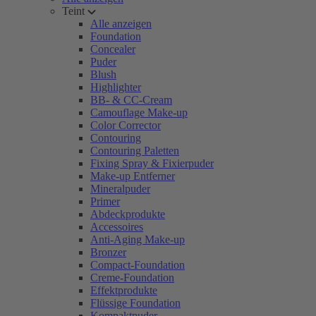
Teint
Alle anzeigen
Foundation
Concealer
Puder
Blush
Highlighter
BB- & CC-Cream
Camouflage Make-up
Color Corrector
Contouring
Contouring Paletten
Fixing Spray & Fixierpuder
Make-up Entferner
Mineralpuder
Primer
Abdeckprodukte
Accessoires
Anti-Aging Make-up
Bronzer
Compact-Foundation
Creme-Foundation
Effektprodukte
Flüssige Foundation
Kompaktpuder