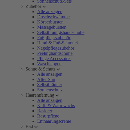
Sonnenschutz-Sets
Zubehör
Alle anzeigen
Duschschwämme
Körperbürsten
Massagebürsten
Selbstbräungshandschuhe
Fußpflegezubehör
Hand & Fuß-Schmuck
Nagelpflegezubehör
Peelinghandschuhe
Pflege Accessoires
Waschlappen
Sonne & Schutz
Alle anzeigen
After Sun
Selbstbräuner
Sonnenschutz
Haarentfernung
Alle anzeigen
Kalt- & Warmwachs
Rasierer
Rasurpflege
Enthaarungscreme
Bad