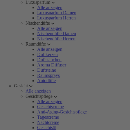
Luxusparfum
Alle anzeigen
Luxusparfum Damen
Luxusparfum Herren
Nischendüfte
Alle anzeigen
Nischendüfte Damen
Nischendüfte Herren
Raumdüfte
Alle anzeigen
Duftkerzen
Duftstäbchen
Aroma Diffuser
Duftsteine
Raumsprays
Autodüfte
Gesicht
Alle anzeigen
Gesichtspflege
Alle anzeigen
Gesichtscreme
Anti-Aging-Gesichtspflege
Tagescreme
Nachtcreme
Gesichtsöl