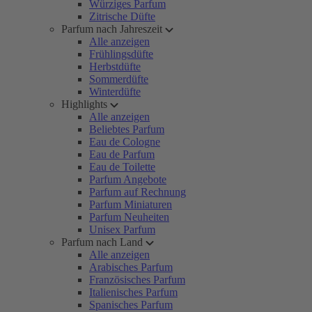
Würziges Parfum
Zitrische Düfte
Parfum nach Jahreszeit
Alle anzeigen
Frühlingsdüfte
Herbstdüfte
Sommerdüfte
Winterdüfte
Highlights
Alle anzeigen
Beliebtes Parfum
Eau de Cologne
Eau de Parfum
Eau de Toilette
Parfum Angebote
Parfum auf Rechnung
Parfum Miniaturen
Parfum Neuheiten
Unisex Parfum
Parfum nach Land
Alle anzeigen
Arabisches Parfum
Französisches Parfum
Italienisches Parfum
Spanisches Parfum