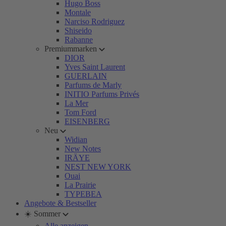
Hugo Boss
Montale
Narciso Rodriguez
Shiseido
Rabanne
Premiummarken
DIOR
Yves Saint Laurent
GUERLAIN
Parfums de Marly
INITIO Parfums Privés
La Mer
Tom Ford
EISENBERG
Neu
Widian
New Notes
IRÄYE
NEST NEW YORK
Ouai
La Prairie
TYPEBEA
Angebote & Bestseller
☀️ Sommer
Alle anzeigen