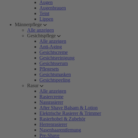
Augen
Augenbrauen
Teint
Lippen
Männerpflege
Alle anzeigen
Gesichtspflege
Alle anzeigen
Anti-Aging
Gesichtscreme
Gesichtsreinigung
Gesichtsserum
Pflegesets
Gesichtsmasken
Gesichtspeeling
Rasur
Alle anzeigen
Rasiercreme
Nassrasierer
After Shave Balsam & Lotion
Elektrische Rasierer & Trimmer
Rasierhobel & Zubehör
Herrenrasierer
Nasenhaarentfernung
Pre-Shave