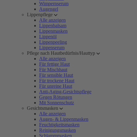
Wimpernserum
Augengel
Lippenpflege
Alle anzeigen
Lippenbalsam
Lippenmasken
Lippenöl
Lippenpeeling
Lippenserum
Pflege nach Hautbedürfnis/Hauttyp
Alle anzeigen
Für fettige Haut
Für Mischhaut
Für sensible Haut
Für trockene Haut
Für unreine Haut
Anti-Aging-Gesichtspflege
Gegen Rötungen
Mit Sonnenschutz
Gesichtsmasken
Alle anzeigen
Augen- & Lippenmasken
Feuchtigkeitsmasken
Reinigungsmasken
Schlammmasken