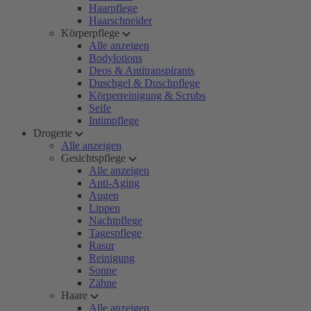
Haarpflege
Haarschneider
Körperpflege
Alle anzeigen
Bodylotions
Deos & Antitranspirants
Duschgel & Duschpflege
Körperreinigung & Scrubs
Seife
Intimpflege
Drogerie
Alle anzeigen
Gesichtspflege
Alle anzeigen
Anti-Aging
Augen
Lippen
Nachtpflege
Tagespflege
Rasur
Reinigung
Sonne
Zähne
Haare
Alle anzeigen