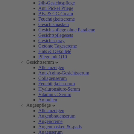
24h-Gesichtspflege
Anti-Pickel-Pflege
BB- & CC-Cream
Feuchtigkeitscreme
Gesichtsmasken
Gesichtspflege ohne Parabene
Gesichtspflegesets
Gesichtsspray
Getönte Tagescreme
Hals & Dekolleté
Pflege mit Q10
Gesichtsserum
Alle anzeigen
Anti-Aging-Gesichtsserum
Collagenserum
Feuchtigkeitsserum
Hyaluronsäure-Serum
Vitamin C Serum
Ampullen
Augenpflege
Alle anzeigen
Augenbrauenserum
Augencreme
Augenmasken & -pads
Augenserum