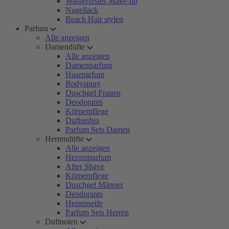
Wasserfestes Make-up
Nagellack
Beach Hair stylen
Parfum
Alle anzeigen
Damendüfte
Alle anzeigen
Damenparfum
Haarparfum
Bodyspray
Duschgel Frauen
Deodorants
Körperpflege
Duftseifen
Parfum Sets Damen
Herrendüfte
Alle anzeigen
Herrenparfum
After Shave
Körperpflege
Duschgel Männer
Deodorants
Herrenseife
Parfum Sets Herren
Duftnoten