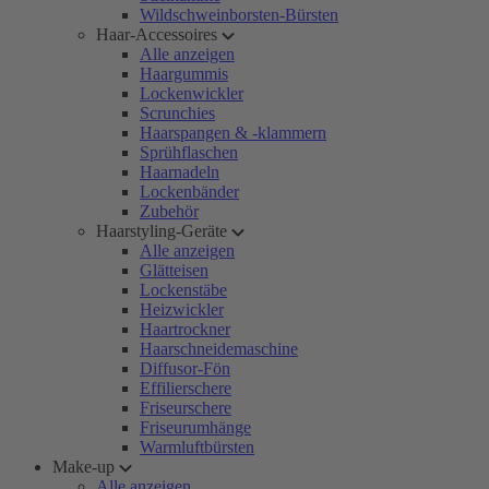
Wildschweinborsten-Bürsten
Haar-Accessoires
Alle anzeigen
Haargummis
Lockenwickler
Scrunchies
Haarspangen & -klammern
Sprühflaschen
Haarnadeln
Lockenbänder
Zubehör
Haarstyling-Geräte
Alle anzeigen
Glätteisen
Lockenstäbe
Heizwickler
Haartrockner
Haarschneidemaschine
Diffusor-Fön
Effilierschere
Friseurschere
Friseurumhänge
Warmluftbürsten
Make-up
Alle anzeigen