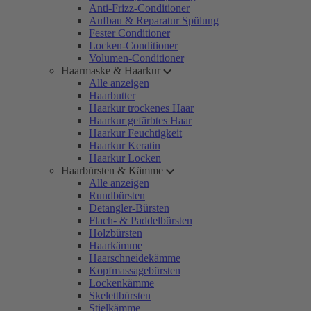
Anti-Frizz-Conditioner
Aufbau & Reparatur Spülung
Fester Conditioner
Locken-Conditioner
Volumen-Conditioner
Haarmaske & Haarkur
Alle anzeigen
Haarbutter
Haarkur trockenes Haar
Haarkur gefärbtes Haar
Haarkur Feuchtigkeit
Haarkur Keratin
Haarkur Locken
Haarbürsten & Kämme
Alle anzeigen
Rundbürsten
Detangler-Bürsten
Flach- & Paddelbürsten
Holzbürsten
Haarkämme
Haarschneidekämme
Kopfmassagebürsten
Lockenkämme
Skelettbürsten
Stielkämme