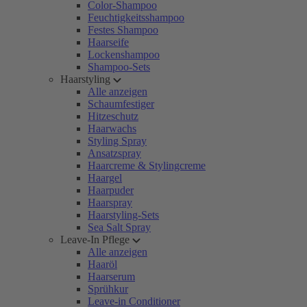
Color-Shampoo
Feuchtigkeitsshampoo
Festes Shampoo
Haarseife
Lockenshampoo
Shampoo-Sets
Haarstyling
Alle anzeigen
Schaumfestiger
Hitzeschutz
Haarwachs
Styling Spray
Ansatzspray
Haarcreme & Stylingcreme
Haargel
Haarpuder
Haarspray
Haarstyling-Sets
Sea Salt Spray
Leave-In Pflege
Alle anzeigen
Haaröl
Haarserum
Sprühkur
Leave-in Conditioner