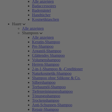
Alle anzeigen
Badaccessoires
Bademäntel
Handtücher
Kosmetiktaschen
Haare
Alle anzeigen
Shampoos
Alle anzeigen
Keratin-Shampoo
Pre-Shampoo
Arganöl-Shampoo
Glättendes Shampoo
Volumenshampoo
Herren-Shampoo
2-in-1-Shampoo & -Conditioner
Naturkosmetik-Shampoo
Shampoo ohne Silikone & Co.
Silbershampoo
Teebaumöl-Shampoo
Tiefenreinigungsshampoo
Tönungsshampoo
Trockenshampoo
Anti-Schuppen-Shampoo
Repair-Shampoo