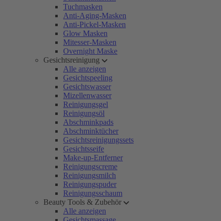
Tuchmasken
Anti-Aging-Masken
Anti-Pickel-Masken
Glow Masken
Mitesser-Masken
Overnight Maske
Gesichtsreinigung
Alle anzeigen
Gesichtspeeling
Gesichtswasser
Mizellenwasser
Reinigungsgel
Reinigungsöl
Abschminkpads
Abschminktücher
Gesichtsreinigungssets
Gesichtsseife
Make-up-Entferner
Reinigungscreme
Reinigungsmilch
Reinigungspuder
Reinigungsschaum
Beauty Tools & Zubehör
Alle anzeigen
Gesichtsmassage