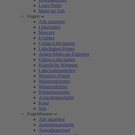
Loser Puder
Make-up Sets
Augen
Alle anzeigen
Lidschatten
Mascara
Eyeliner
Creme-Lidschatten
Lidschatten-Primer
Augen-Make-up-Entferner
Glitzer-Lidschatten
Künstliche Wimpern
Lidschattenpaletten
Wimpern-Primer
Wimpernbürsten
Wimpernkleber
Wimpernzangen
Augenbrauenfarbe
Kajal
Sets
Augenbrauen
Alle anzeigen
Augenbrauenfarbe
Augenbrauengel