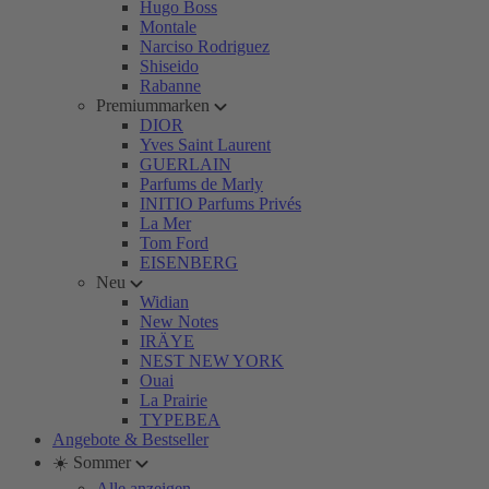
Hugo Boss
Montale
Narciso Rodriguez
Shiseido
Rabanne
Premiummarken
DIOR
Yves Saint Laurent
GUERLAIN
Parfums de Marly
INITIO Parfums Privés
La Mer
Tom Ford
EISENBERG
Neu
Widian
New Notes
IRÄYE
NEST NEW YORK
Ouai
La Prairie
TYPEBEA
Angebote & Bestseller
☀️ Sommer
Alle anzeigen