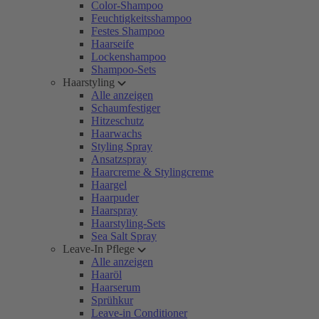
Color-Shampoo
Feuchtigkeitsshampoo
Festes Shampoo
Haarseife
Lockenshampoo
Shampoo-Sets
Haarstyling
Alle anzeigen
Schaumfestiger
Hitzeschutz
Haarwachs
Styling Spray
Ansatzspray
Haarcreme & Stylingcreme
Haargel
Haarpuder
Haarspray
Haarstyling-Sets
Sea Salt Spray
Leave-In Pflege
Alle anzeigen
Haaröl
Haarserum
Sprühkur
Leave-in Conditioner