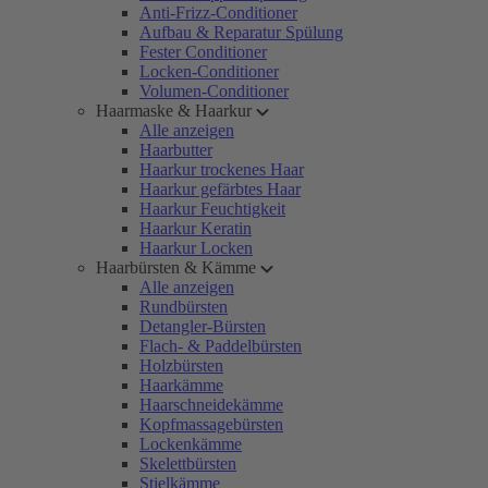
Anti-Frizz-Conditioner
Aufbau & Reparatur Spülung
Fester Conditioner
Locken-Conditioner
Volumen-Conditioner
Haarmaske & Haarkur
Alle anzeigen
Haarbutter
Haarkur trockenes Haar
Haarkur gefärbtes Haar
Haarkur Feuchtigkeit
Haarkur Keratin
Haarkur Locken
Haarbürsten & Kämme
Alle anzeigen
Rundbürsten
Detangler-Bürsten
Flach- & Paddelbürsten
Holzbürsten
Haarkämme
Haarschneidekämme
Kopfmassagebürsten
Lockenkämme
Skelettbürsten
Stielkämme