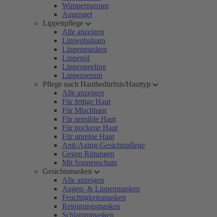
Wimpernserum
Augengel
Lippenpflege
Alle anzeigen
Lippenbalsam
Lippenmasken
Lippenöl
Lippenpeeling
Lippenserum
Pflege nach Hautbedürfnis/Hauttyp
Alle anzeigen
Für fettige Haut
Für Mischhaut
Für sensible Haut
Für trockene Haut
Für unreine Haut
Anti-Aging-Gesichtspflege
Gegen Rötungen
Mit Sonnenschutz
Gesichtsmasken
Alle anzeigen
Augen- & Lippenmasken
Feuchtigkeitsmasken
Reinigungsmasken
Schlammmasken