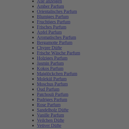
Alle anzeigen
Amber Parfum
Orientalisches Parfum
Blumiges Parfum
Fruchtiges Parfum
Frisches Parfum
Apfel Parfum
Aromatisches Parfum
Bergamotte Parfum
Chypre Düfte
Frische Wäsche Parfum
Holziges Parfum
Jasmin Parfum
Kokos Parfum
Maiglöckchen Parfum
Molekül Parfum
Moschus Parfum
Oud Parfum
Patchouli Parfum
Pudriges Parfum
Rose Parfum
Sandelholz Düfte
Vanille Parfum
Veilchen Düfte
Vetiver Düfte