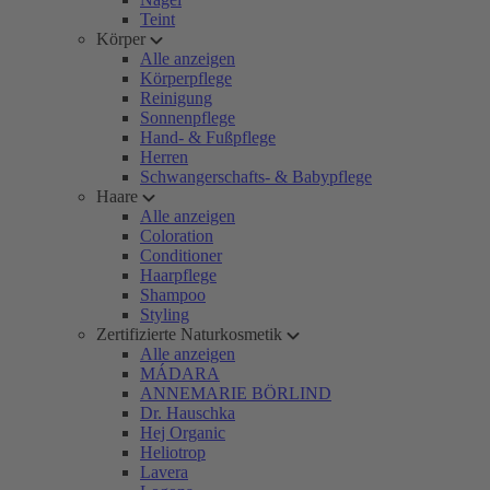
Teint
Körper
Alle anzeigen
Körperpflege
Reinigung
Sonnenpflege
Hand- & Fußpflege
Herren
Schwangerschafts- & Babypflege
Haare
Alle anzeigen
Coloration
Conditioner
Haarpflege
Shampoo
Styling
Zertifizierte Naturkosmetik
Alle anzeigen
MÁDARA
ANNEMARIE BÖRLIND
Dr. Hauschka
Hej Organic
Heliotrop
Lavera