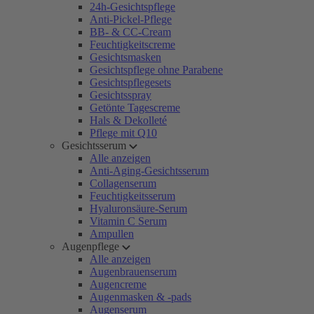
24h-Gesichtspflege
Anti-Pickel-Pflege
BB- & CC-Cream
Feuchtigkeitscreme
Gesichtsmasken
Gesichtspflege ohne Parabene
Gesichtspflegesets
Gesichtsspray
Getönte Tagescreme
Hals & Dekolleté
Pflege mit Q10
Gesichtsserum
Alle anzeigen
Anti-Aging-Gesichtsserum
Collagenserum
Feuchtigkeitsserum
Hyaluronsäure-Serum
Vitamin C Serum
Ampullen
Augenpflege
Alle anzeigen
Augenbrauenserum
Augencreme
Augenmasken & -pads
Augenserum