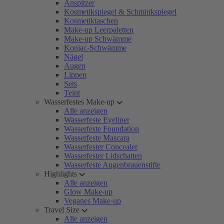
Anspitzer
Kosmetikspiegel & Schminkspiegel
Kosmetiktaschen
Make-up Leerpaletten
Make-up Schwämme
Konjac-Schwämme
Nägel
Augen
Lippen
Sets
Teint
Wasserfestes Make-up
Alle anzeigen
Wasserfeste Eyeliner
Wasserfeste Foundation
Wasserfeste Mascara
Wasserfester Concealer
Wasserfester Lidschatten
Wasserfeste Augenbrauenstifte
Highlights
Alle anzeigen
Glow Make-up
Veganes Make-up
Travel Size
Alle anzeigen