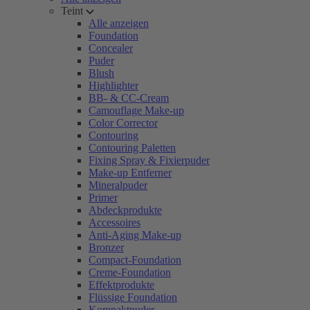
Teint
Alle anzeigen
Foundation
Concealer
Puder
Blush
Highlighter
BB- & CC-Cream
Camouflage Make-up
Color Corrector
Contouring
Contouring Paletten
Fixing Spray & Fixierpuder
Make-up Entferner
Mineralpuder
Primer
Abdeckprodukte
Accessoires
Anti-Aging Make-up
Bronzer
Compact-Foundation
Creme-Foundation
Effektprodukte
Flüssige Foundation
Kompaktpuder