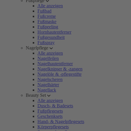
Fußpflege
Alle anzeigen
Fußbad
Fußcreme
Fußmaske
Fußpeeling
Hornhautentferner
Fußgesundheit
Fußspray
Nagelpflege
Alle anzeigen
Nagelfeilen
Nagelhautentferner
Nagelknipser & -zangen
Nagelöle & -pflegestifte
Nagelscheren
Nagelhärter
Nagellack
Beauty Set
Alle anzeigen
Dusch- & Badesets
Fußpflegesets
Geschenksets
Hand- & Nagelpflegesets
Körperpflegesets