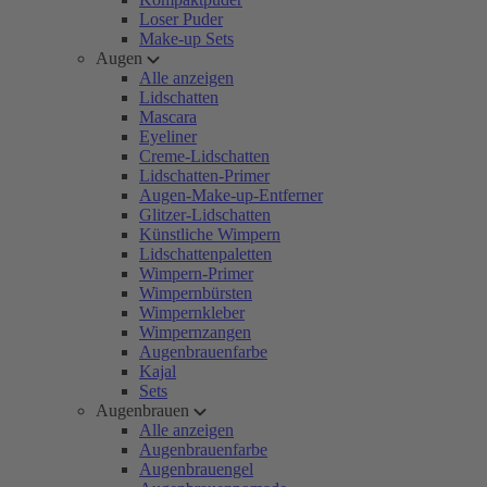
Loser Puder
Make-up Sets
Augen
Alle anzeigen
Lidschatten
Mascara
Eyeliner
Creme-Lidschatten
Lidschatten-Primer
Augen-Make-up-Entferner
Glitzer-Lidschatten
Künstliche Wimpern
Lidschattenpaletten
Wimpern-Primer
Wimpernbürsten
Wimpernkleber
Wimpernzangen
Augenbrauenfarbe
Kajal
Sets
Augenbrauen
Alle anzeigen
Augenbrauenfarbe
Augenbrauengel