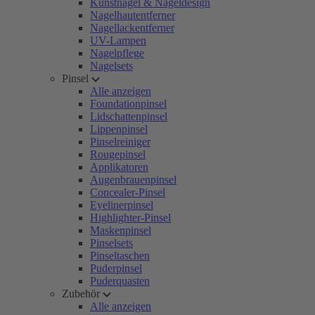
Kunstnägel & Nageldesign
Nagelhautentferner
Nagellackentferner
UV-Lampen
Nagelpflege
Nagelsets
Pinsel
Alle anzeigen
Foundationpinsel
Lidschattenpinsel
Lippenpinsel
Pinselreiniger
Rougepinsel
Applikatoren
Augenbrauenpinsel
Concealer-Pinsel
Eyelinerpinsel
Highlighter-Pinsel
Maskenpinsel
Pinselsets
Pinseltaschen
Puderpinsel
Puderquasten
Zubehör
Alle anzeigen