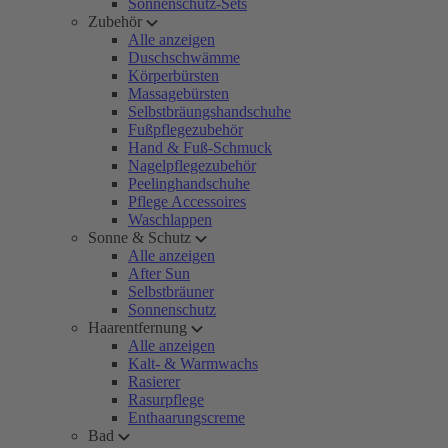
Sonnenschutz-Sets
Zubehör
Alle anzeigen
Duschschwämme
Körperbürsten
Massagebürsten
Selbstbräungshandschuhe
Fußpflegezubehör
Hand & Fuß-Schmuck
Nagelpflegezubehör
Peelinghandschuhe
Pflege Accessoires
Waschlappen
Sonne & Schutz
Alle anzeigen
After Sun
Selbstbräuner
Sonnenschutz
Haarentfernung
Alle anzeigen
Kalt- & Warmwachs
Rasierer
Rasurpflege
Enthaarungscreme
Bad