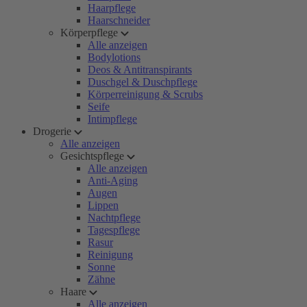
Haarpflege
Haarschneider
Körperpflege
Alle anzeigen
Bodylotions
Deos & Antitranspirants
Duschgel & Duschpflege
Körperreinigung & Scrubs
Seife
Intimpflege
Drogerie
Alle anzeigen
Gesichtspflege
Alle anzeigen
Anti-Aging
Augen
Lippen
Nachtpflege
Tagespflege
Rasur
Reinigung
Sonne
Zähne
Haare
Alle anzeigen