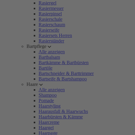
Rasiergel
Rasiermesser
Rasierpinsel
Rasierschale
Rasierschaum
Rasierseife
Rasiersets Herren
Rasierständer
Bartpflege
Alle anzeigen
Bartbalsam
Bartkämme & Bartbürsten
Bartöle
Bartschneider & Barttrimmer
Bartseife & Bartshampoo
Haare
Alle anzeigen
Shampoo
Pomade
Haarstyling
Haarausfall & Haarwuchs
Haarbürsten & Kämme
Haarcreme
Haargel
Haarpaste