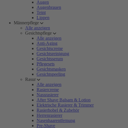
Augen
Augenbrauen
Teint
Lippen
Männerpflege
Alle anzeigen
Gesichtspflege
Alle anzeigen
Anti-Aging
Gesichtscreme
Gesichtsreinigung
Gesichtsserum
Pflegesets
Gesichtsmasken
Gesichtspeeling
Rasur
Alle anzeigen
Rasiercreme
Nassrasierer
After Shave Balsam & Lotion
Elektrische Rasierer & Trimmer
Rasierhobel & Zubehör
Herrenrasierer
Nasenhaarentfernung
Pre-Shave