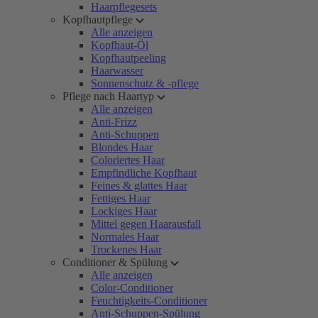
Haarpflegesets
Kopfhautpflege
Alle anzeigen
Kopfhaut-Öl
Kopfhautpeeling
Haarwasser
Sonnenschutz & -pflege
Pflege nach Haartyp
Alle anzeigen
Anti-Frizz
Anti-Schuppen
Blondes Haar
Coloriertes Haar
Empfindliche Kopfhaut
Feines & glattes Haar
Fettiges Haar
Lockiges Haar
Mittel gegen Haarausfall
Normales Haar
Trockenes Haar
Conditioner & Spülung
Alle anzeigen
Color-Conditioner
Feuchtigkeits-Conditioner
Anti-Schuppen-Spülung