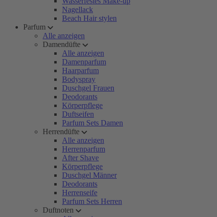
Wasserfestes Make-up
Nagellack
Beach Hair stylen
Parfum
Alle anzeigen
Damendüfte
Alle anzeigen
Damenparfum
Haarparfum
Bodyspray
Duschgel Frauen
Deodorants
Körperpflege
Duftseifen
Parfum Sets Damen
Herrendüfte
Alle anzeigen
Herrenparfum
After Shave
Körperpflege
Duschgel Männer
Deodorants
Herrenseife
Parfum Sets Herren
Duftnoten