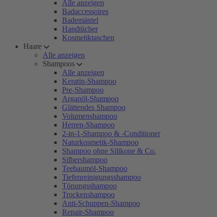
Alle anzeigen
Badaccessoires
Bademäntel
Handtücher
Kosmetiktaschen
Haare
Alle anzeigen
Shampoos
Alle anzeigen
Keratin-Shampoo
Pre-Shampoo
Arganöl-Shampoo
Glättendes Shampoo
Volumenshampoo
Herren-Shampoo
2-in-1-Shampoo & -Conditioner
Naturkosmetik-Shampoo
Shampoo ohne Silikone & Co.
Silbershampoo
Teebaumöl-Shampoo
Tiefenreinigungsshampoo
Tönungsshampoo
Trockenshampoo
Anti-Schuppen-Shampoo
Repair-Shampoo