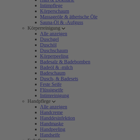
Intimpflege
Körperschaum
Massageöle & ätherische Öle
Sauna-Öl & -Aufguss
Körperreinigung
Alle anzeigen
Duschgel
Duschöl
Duschschaum
Körperpeeling
Badesalz & Badebomben
Badeöl & -milch
Badeschaum
Dusch- & Badesets
Feste Seife
Flüssigseife
Intimreinigung
Handpflege
Alle anzeigen
Handcreme
Handdesinfektion
Handmaske
Handpeeling
Handseife