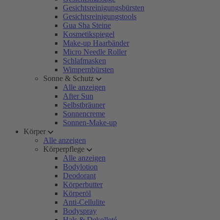
Gesichtsreinigungsbürsten
Gesichtsreinigungstools
Gua Sha Steine
Kosmetikspiegel
Make-up Haarbänder
Micro Needle Roller
Schlafmasken
Wimpernbürsten
Sonne & Schutz
Alle anzeigen
After Sun
Selbstbräuner
Sonnencreme
Sonnen-Make-up
Körper
Alle anzeigen
Körperpflege
Alle anzeigen
Bodylotion
Deodorant
Körperbutter
Körperöl
Anti-Cellulite
Bodyspray
Hals & Dekolleté