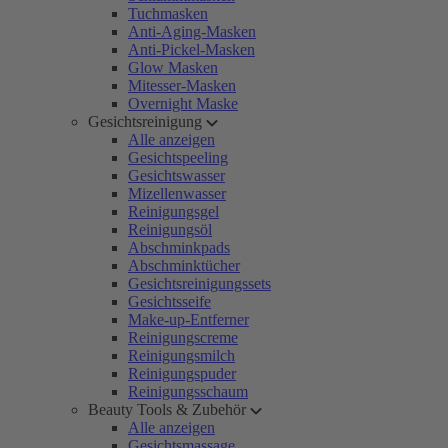
Tuchmasken
Anti-Aging-Masken
Anti-Pickel-Masken
Glow Masken
Mitesser-Masken
Overnight Maske
Gesichtsreinigung
Alle anzeigen
Gesichtspeeling
Gesichtswasser
Mizellenwasser
Reinigungsgel
Reinigungsöl
Abschminkpads
Abschminktücher
Gesichtsreinigungssets
Gesichtsseife
Make-up-Entferner
Reinigungscreme
Reinigungsmilch
Reinigungspuder
Reinigungsschaum
Beauty Tools & Zubehör
Alle anzeigen
Gesichtsmassage