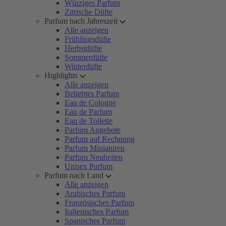
Würziges Parfum
Zitrische Düfte
Parfum nach Jahreszeit
Alle anzeigen
Frühlingsdüfte
Herbstdüfte
Sommerdüfte
Winterdüfte
Highlights
Alle anzeigen
Beliebtes Parfum
Eau de Cologne
Eau de Parfum
Eau de Toilette
Parfum Angebote
Parfum auf Rechnung
Parfum Miniaturen
Parfum Neuheiten
Unisex Parfum
Parfum nach Land
Alle anzeigen
Arabisches Parfum
Französisches Parfum
Italienisches Parfum
Spanisches Parfum