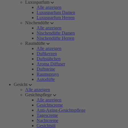
Luxusparfum
Alle anzeigen
Luxusparfum Damen
Luxusparfum Herren
Nischendüfte
Alle anzeigen
Nischendüfte Damen
Nischendüfte Herren
Raumdüfte
Alle anzeigen
Duftkerzen
Duftstäbchen
Aroma Diffuser
Duftsteine
Raumsprays
Autodüfte
Gesicht
Alle anzeigen
Gesichtspflege
Alle anzeigen
Gesichtscreme
Anti-Aging-Gesichtspflege
Tagescreme
Nachtcreme
Gesichtsöl