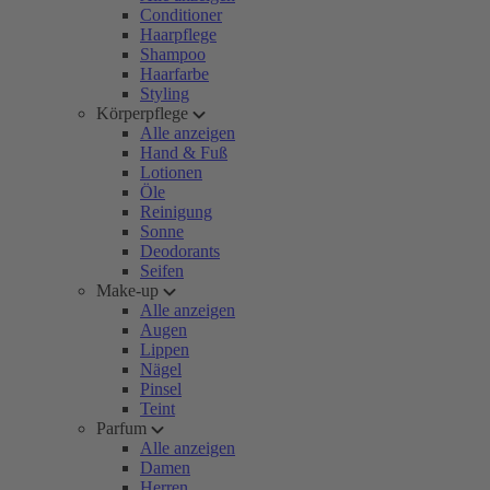
Conditioner
Haarpflege
Shampoo
Haarfarbe
Styling
Körperpflege
Alle anzeigen
Hand & Fuß
Lotionen
Öle
Reinigung
Sonne
Deodorants
Seifen
Make-up
Alle anzeigen
Augen
Lippen
Nägel
Pinsel
Teint
Parfum
Alle anzeigen
Damen
Herren