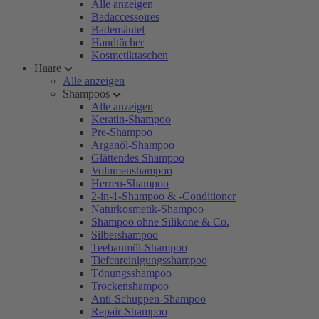
Alle anzeigen
Badaccessoires
Bademäntel
Handtücher
Kosmetiktaschen
Haare
Alle anzeigen
Shampoos
Alle anzeigen
Keratin-Shampoo
Pre-Shampoo
Arganöl-Shampoo
Glättendes Shampoo
Volumenshampoo
Herren-Shampoo
2-in-1-Shampoo & -Conditioner
Naturkosmetik-Shampoo
Shampoo ohne Silikone & Co.
Silbershampoo
Teebaumöl-Shampoo
Tiefenreinigungsshampoo
Tönungsshampoo
Trockenshampoo
Anti-Schuppen-Shampoo
Repair-Shampoo