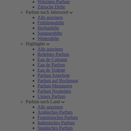
Würziges Parfum
Zitrische Düfte
Parfum nach Jahreszeit
Alle anzeigen
Frühlingsdüfte
Herbstdüfte
Sommerdüfte
Winterdüfte
Highlights
Alle anzeigen
Beliebtes Parfum
Eau de Cologne
Eau de Parfum
Eau de Toilette
Parfum Angebote
Parfum auf Rechnung
Parfum Miniaturen
Parfum Neuheiten
Unisex Parfum
Parfum nach Land
Alle anzeigen
Arabisches Parfum
Französisches Parfum
Italienisches Parfum
Spanisches Parfum