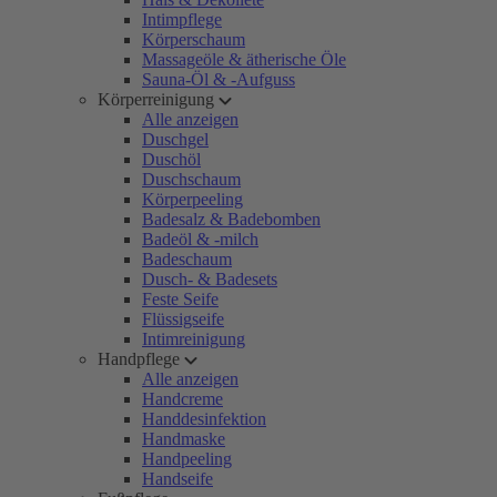
Intimpflege
Körperschaum
Massageöle & ätherische Öle
Sauna-Öl & -Aufguss
Körperreinigung
Alle anzeigen
Duschgel
Duschöl
Duschschaum
Körperpeeling
Badesalz & Badebomben
Badeöl & -milch
Badeschaum
Dusch- & Badesets
Feste Seife
Flüssigseife
Intimreinigung
Handpflege
Alle anzeigen
Handcreme
Handdesinfektion
Handmaske
Handpeeling
Handseife