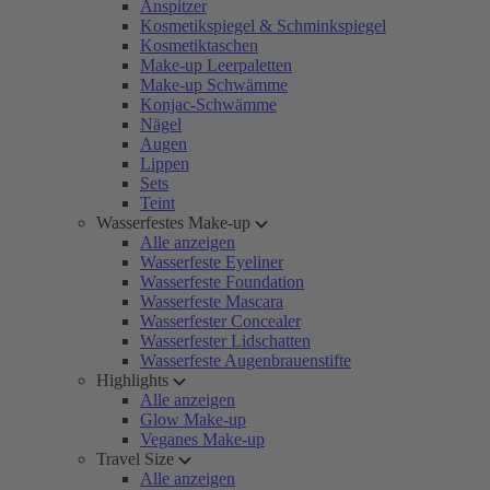
Anspitzer
Kosmetikspiegel & Schminkspiegel
Kosmetiktaschen
Make-up Leerpaletten
Make-up Schwämme
Konjac-Schwämme
Nägel
Augen
Lippen
Sets
Teint
Wasserfestes Make-up
Alle anzeigen
Wasserfeste Eyeliner
Wasserfeste Foundation
Wasserfeste Mascara
Wasserfester Concealer
Wasserfester Lidschatten
Wasserfeste Augenbrauenstifte
Highlights
Alle anzeigen
Glow Make-up
Veganes Make-up
Travel Size
Alle anzeigen