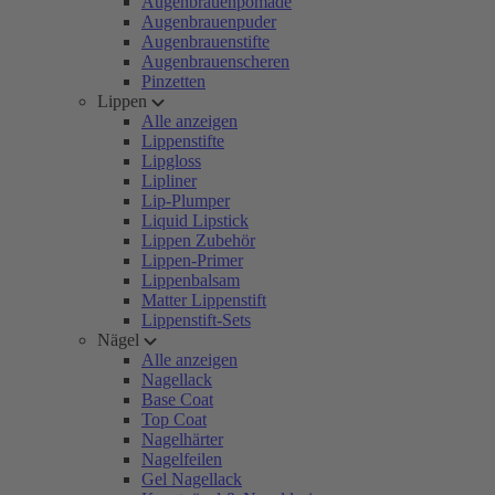
Augenbrauenpomade
Augenbrauenpuder
Augenbrauenstifte
Augenbrauenscheren
Pinzetten
Lippen
Alle anzeigen
Lippenstifte
Lipgloss
Lipliner
Lip-Plumper
Liquid Lipstick
Lippen Zubehör
Lippen-Primer
Lippenbalsam
Matter Lippenstift
Lippenstift-Sets
Nägel
Alle anzeigen
Nagellack
Base Coat
Top Coat
Nagelhärter
Nagelfeilen
Gel Nagellack