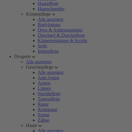
Haarpflege
Haarschneider
Körperpflege
Alle anzeigen
Bodylotions
Deos & Antitranspirants
Duschgel & Duschpflege
Körperreinigung & Scrubs
Seife
Intimpflege
Drogerie
Alle anzeigen
Gesichtspflege
Alle anzeigen
Anti-Aging
Augen
Lippen
Nachtpflege
Tagespflege
Rasur
Reinigung
Sonne
Zähne
Haare
Alle anzeigen