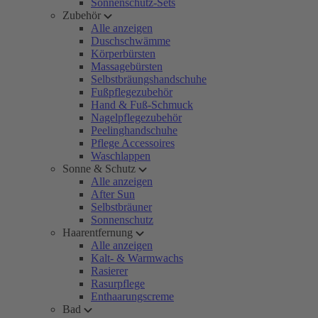
Sonnenschutz-Sets
Zubehör
Alle anzeigen
Duschschwämme
Körperbürsten
Massagebürsten
Selbstbräungshandschuhe
Fußpflegezubehör
Hand & Fuß-Schmuck
Nagelpflegezubehör
Peelinghandschuhe
Pflege Accessoires
Waschlappen
Sonne & Schutz
Alle anzeigen
After Sun
Selbstbräuner
Sonnenschutz
Haarentfernung
Alle anzeigen
Kalt- & Warmwachs
Rasierer
Rasurpflege
Enthaarungscreme
Bad