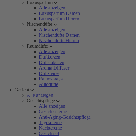
Luxusparfum
Alle anzeigen
Luxusparfum Damen
Luxusparfum Herren
Nischendüfte
Alle anzeigen
Nischendüfte Damen
Nischendüfte Herren
Raumdüfte
Alle anzeigen
Duftkerzen
Duftstäbchen
Aroma Diffuser
Duftsteine
Raumsprays
Autodüfte
Gesicht
Alle anzeigen
Gesichtspflege
Alle anzeigen
Gesichtscreme
Anti-Aging-Gesichtspflege
Tagescreme
Nachtcreme
Gesichtsöl