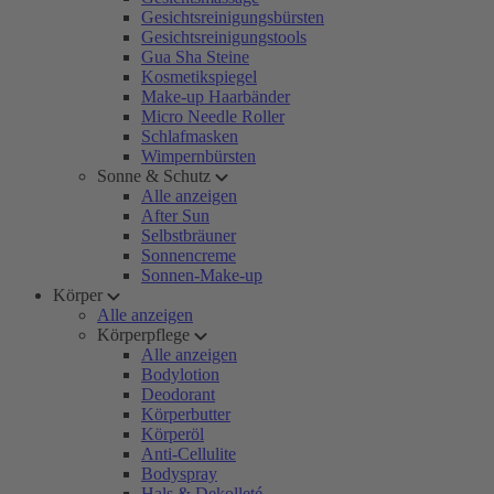
Gesichtsreinigungsbürsten
Gesichtsreinigungstools
Gua Sha Steine
Kosmetikspiegel
Make-up Haarbänder
Micro Needle Roller
Schlafmasken
Wimpernbürsten
Sonne & Schutz
Alle anzeigen
After Sun
Selbstbräuner
Sonnencreme
Sonnen-Make-up
Körper
Alle anzeigen
Körperpflege
Alle anzeigen
Bodylotion
Deodorant
Körperbutter
Körperöl
Anti-Cellulite
Bodyspray
Hals & Dekolleté