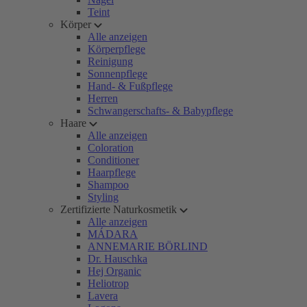
Teint
Körper
Alle anzeigen
Körperpflege
Reinigung
Sonnenpflege
Hand- & Fußpflege
Herren
Schwangerschafts- & Babypflege
Haare
Alle anzeigen
Coloration
Conditioner
Haarpflege
Shampoo
Styling
Zertifizierte Naturkosmetik
Alle anzeigen
MÁDARA
ANNEMARIE BÖRLIND
Dr. Hauschka
Hej Organic
Heliotrop
Lavera