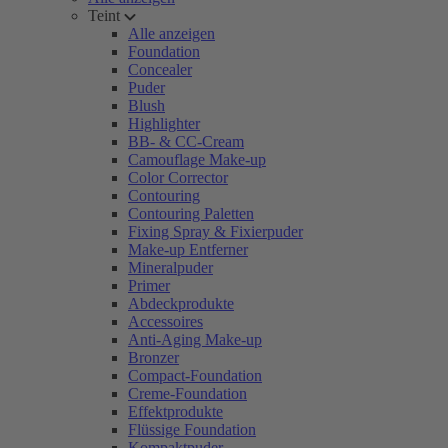
Teint
Alle anzeigen
Foundation
Concealer
Puder
Blush
Highlighter
BB- & CC-Cream
Camouflage Make-up
Color Corrector
Contouring
Contouring Paletten
Fixing Spray & Fixierpuder
Make-up Entferner
Mineralpuder
Primer
Abdeckprodukte
Accessoires
Anti-Aging Make-up
Bronzer
Compact-Foundation
Creme-Foundation
Effektprodukte
Flüssige Foundation
Kompaktpuder