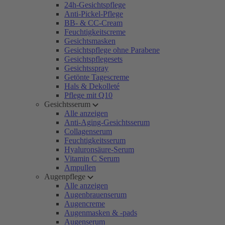
24h-Gesichtspflege
Anti-Pickel-Pflege
BB- & CC-Cream
Feuchtigkeitscreme
Gesichtsmasken
Gesichtspflege ohne Parabene
Gesichtspflegesets
Gesichtsspray
Getönte Tagescreme
Hals & Dekolleté
Pflege mit Q10
Gesichtsserum
Alle anzeigen
Anti-Aging-Gesichtsserum
Collagenserum
Feuchtigkeitsserum
Hyaluronsäure-Serum
Vitamin C Serum
Ampullen
Augenpflege
Alle anzeigen
Augenbrauenserum
Augencreme
Augenmasken & -pads
Augenserum