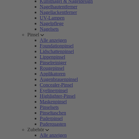
Kunstnägel & Nageldesign
Nagelhautentferner
Nagellackentferner
UV-Lampen
Nagelpflege
Nagelsets
Pinsel
Alle anzeigen
Foundationpinsel
Lidschattenpinsel
Lippenpinsel
Pinselreiniger
Rougepinsel
Applikatoren
Augenbrauenpinsel
Concealer-Pinsel
Eyelinerpinsel
Highlighter-Pinsel
Maskenpinsel
Pinselsets
Pinseltaschen
Puderpinsel
Puderquasten
Zubehör
Alle anzeigen