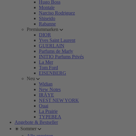
Hugo Boss
Montale
Narciso Rodriguez
Shiseido
Rabanne
Premiummarken
DIOR
Yves Saint Laurent
GUERLAIN
Parfums de Marly
INITIO Parfums Privés
La Mer
Tom Ford
EISENBERG
Neu
Widian
New Notes
IRÄYE
NEST NEW YORK
Ouai
La Prairie
TYPEBEA
Angebote & Bestseller
☀️ Sommer
Alle anzeigen