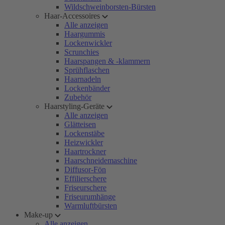
Wildschweinborsten-Bürsten
Haar-Accessoires
Alle anzeigen
Haargummis
Lockenwickler
Scrunchies
Haarspangen & -klammern
Sprühflaschen
Haarnadeln
Lockenbänder
Zubehör
Haarstyling-Geräte
Alle anzeigen
Glätteisen
Lockenstäbe
Heizwickler
Haartrockner
Haarschneidemaschine
Diffusor-Fön
Effilierschere
Friseurschere
Friseurumhänge
Warmluftbürsten
Make-up
Alle anzeigen