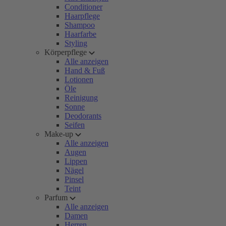
Conditioner
Haarpflege
Shampoo
Haarfarbe
Styling
Körperpflege
Alle anzeigen
Hand & Fuß
Lotionen
Öle
Reinigung
Sonne
Deodorants
Seifen
Make-up
Alle anzeigen
Augen
Lippen
Nägel
Pinsel
Teint
Parfum
Alle anzeigen
Damen
Herren