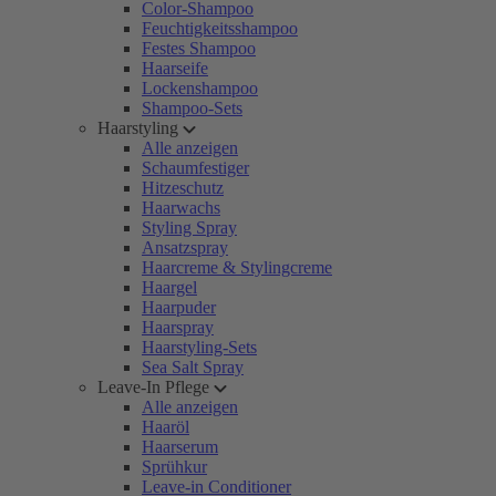
Color-Shampoo
Feuchtigkeitsshampoo
Festes Shampoo
Haarseife
Lockenshampoo
Shampoo-Sets
Haarstyling
Alle anzeigen
Schaumfestiger
Hitzeschutz
Haarwachs
Styling Spray
Ansatzspray
Haarcreme & Stylingcreme
Haargel
Haarpuder
Haarspray
Haarstyling-Sets
Sea Salt Spray
Leave-In Pflege
Alle anzeigen
Haaröl
Haarserum
Sprühkur
Leave-in Conditioner