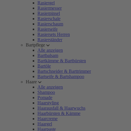
Rasiergel
Rasiermesser
Rasierpinsel
Rasierschale
Rasierschaum
Rasierseife
Rasiersets Herren
Rasierständer
Bartpflege
Alle anzeigen
Bartbalsam
Bartkämme & Bartbürsten
Bartöle
Bartschneider & Barttrimmer
Bartseife & Bartshampoo
Haare
Alle anzeigen
Shampoo
Pomade
Haarstyling
Haarausfall & Haarwuchs
Haarbürsten & Kämme
Haarcreme
Haargel
Haarpaste