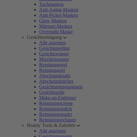
Tuchmasken
Anti-Aging-Masken
Anti-Pickel-Masken
Glow Masken
Mitesser-Masken
Overnight Maske
Gesichtsreinigung
Alle anzeigen
Gesichtspeeling
Gesichtswasser
Mizellenwasser
Reinigungsgel
Reinigungsöl
Abschminkpads
Abschminktücher
Gesichtsreinigungssets
Gesichtsseife
Make-up-Entferner
Reinigungscreme
Reinigungsmilch
Reinigungspuder
Reinigungsschaum
Beauty Tools & Zubehör
Alle anzeigen
Gesichtsmassage