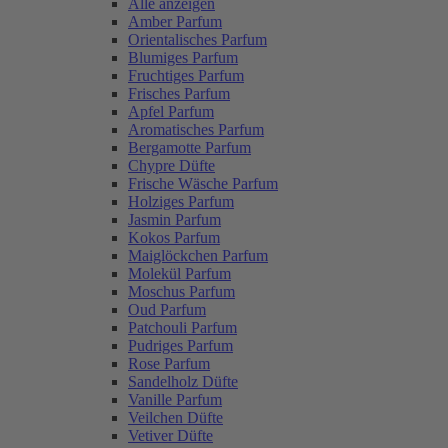
Alle anzeigen
Amber Parfum
Orientalisches Parfum
Blumiges Parfum
Fruchtiges Parfum
Frisches Parfum
Apfel Parfum
Aromatisches Parfum
Bergamotte Parfum
Chypre Düfte
Frische Wäsche Parfum
Holziges Parfum
Jasmin Parfum
Kokos Parfum
Maiglöckchen Parfum
Molekül Parfum
Moschus Parfum
Oud Parfum
Patchouli Parfum
Pudriges Parfum
Rose Parfum
Sandelholz Düfte
Vanille Parfum
Veilchen Düfte
Vetiver Düfte