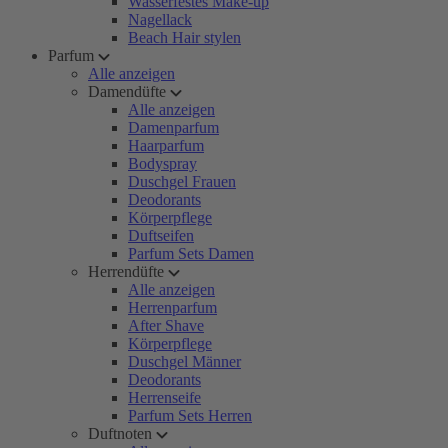
Wasserfestes Make-up
Nagellack
Beach Hair stylen
Parfum
Alle anzeigen
Damendüfte
Alle anzeigen
Damenparfum
Haarparfum
Bodyspray
Duschgel Frauen
Deodorants
Körperpflege
Duftseifen
Parfum Sets Damen
Herrendüfte
Alle anzeigen
Herrenparfum
After Shave
Körperpflege
Duschgel Männer
Deodorants
Herrenseife
Parfum Sets Herren
Duftnoten