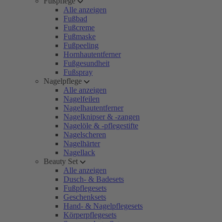
Fußpflege
Alle anzeigen
Fußbad
Fußcreme
Fußmaske
Fußpeeling
Hornhautentferner
Fußgesundheit
Fußspray
Nagelpflege
Alle anzeigen
Nagelfeilen
Nagelhautentferner
Nagelknipser & -zangen
Nagelöle & -pflegestifte
Nagelscheren
Nagelhärter
Nagellack
Beauty Set
Alle anzeigen
Dusch- & Badesets
Fußpflegesets
Geschenksets
Hand- & Nagelpflegesets
Körperpflegesets