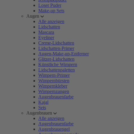
Loser Puder
Make-up Sets
Augen
Alle anzeigen
Lidschatten
Mascara
Eyeliner
Creme-Lidschatten
Lidschatten-Primer
Augen-Make-up-Entferner
Glitzer-Lidschatten
Künstliche Wimpern
Lidschattenpaletten
Wimpern-Primer
Wimpernbürsten
Wimpernkleber
Wimpernzangen
Augenbrauenfarbe
Kajal
Sets
Augenbrauen
Alle anzeigen
Augenbrauenfarbe
Augenbrauengel