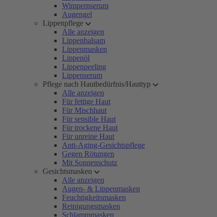
Wimpernserum
Augengel
Lippenpflege
Alle anzeigen
Lippenbalsam
Lippenmasken
Lippenöl
Lippenpeeling
Lippenserum
Pflege nach Hautbedürfnis/Hauttyp
Alle anzeigen
Für fettige Haut
Für Mischhaut
Für sensible Haut
Für trockene Haut
Für unreine Haut
Anti-Aging-Gesichtspflege
Gegen Rötungen
Mit Sonnenschutz
Gesichtsmasken
Alle anzeigen
Augen- & Lippenmasken
Feuchtigkeitsmasken
Reinigungsmasken
Schlammmasken