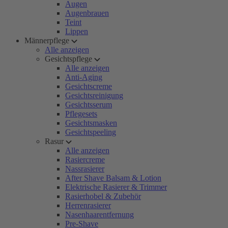
Augen
Augenbrauen
Teint
Lippen
Männerpflege
Alle anzeigen
Gesichtspflege
Alle anzeigen
Anti-Aging
Gesichtscreme
Gesichtsreinigung
Gesichtsserum
Pflegesets
Gesichtsmasken
Gesichtspeeling
Rasur
Alle anzeigen
Rasiercreme
Nassrasierer
After Shave Balsam & Lotion
Elektrische Rasierer & Trimmer
Rasierhobel & Zubehör
Herrenrasierer
Nasenhaarentfernung
Pre-Shave