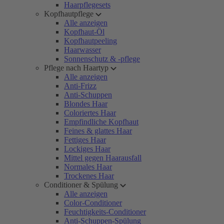
Haarpflegesets
Kopfhautpflege
Alle anzeigen
Kopfhaut-Öl
Kopfhautpeeling
Haarwasser
Sonnenschutz & -pflege
Pflege nach Haartyp
Alle anzeigen
Anti-Frizz
Anti-Schuppen
Blondes Haar
Coloriertes Haar
Empfindliche Kopfhaut
Feines & glattes Haar
Fettiges Haar
Lockiges Haar
Mittel gegen Haarausfall
Normales Haar
Trockenes Haar
Conditioner & Spülung
Alle anzeigen
Color-Conditioner
Feuchtigkeits-Conditioner
Anti-Schuppen-Spülung