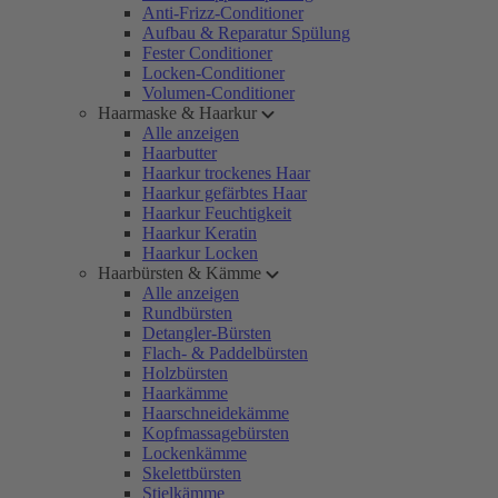
Anti-Frizz-Conditioner
Aufbau & Reparatur Spülung
Fester Conditioner
Locken-Conditioner
Volumen-Conditioner
Haarmaske & Haarkur
Alle anzeigen
Haarbutter
Haarkur trockenes Haar
Haarkur gefärbtes Haar
Haarkur Feuchtigkeit
Haarkur Keratin
Haarkur Locken
Haarbürsten & Kämme
Alle anzeigen
Rundbürsten
Detangler-Bürsten
Flach- & Paddelbürsten
Holzbürsten
Haarkämme
Haarschneidekämme
Kopfmassagebürsten
Lockenkämme
Skelettbürsten
Stielkämme