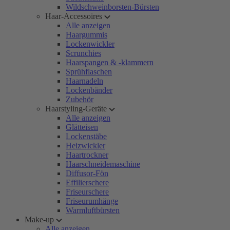
Wildschweinborsten-Bürsten
Haar-Accessoires
Alle anzeigen
Haargummis
Lockenwickler
Scrunchies
Haarspangen & -klammern
Sprühflaschen
Haarnadeln
Lockenbänder
Zubehör
Haarstyling-Geräte
Alle anzeigen
Glätteisen
Lockenstäbe
Heizwickler
Haartrockner
Haarschneidemaschine
Diffusor-Fön
Effilierschere
Friseurschere
Friseurumhänge
Warmluftbürsten
Make-up
Alle anzeigen