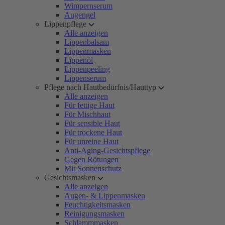
Wimpernserum
Augengel
Lippenpflege
Alle anzeigen
Lippenbalsam
Lippenmasken
Lippenöl
Lippenpeeling
Lippenserum
Pflege nach Hautbedürfnis/Hauttyp
Alle anzeigen
Für fettige Haut
Für Mischhaut
Für sensible Haut
Für trockene Haut
Für unreine Haut
Anti-Aging-Gesichtspflege
Gegen Rötungen
Mit Sonnenschutz
Gesichtsmasken
Alle anzeigen
Augen- & Lippenmasken
Feuchtigkeitsmasken
Reinigungsmasken
Schlammmasken