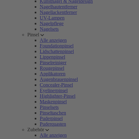
Kunstnägel & Nageldesign
Nagelhautentferner
Nagellackentferner
UV-Lampen
Nagelpflege
Nagelsets
Pinsel
Alle anzeigen
Foundationpinsel
Lidschattenpinsel
Lippenpinsel
Pinselreiniger
Rougepinsel
Applikatoren
Augenbrauenpinsel
Concealer-Pinsel
Eyelinerpinsel
Highlighter-Pinsel
Maskenpinsel
Pinselsets
Pinseltaschen
Puderpinsel
Puderquasten
Zubehör
Alle anzeigen