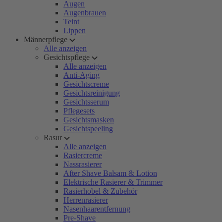
Augen
Augenbrauen
Teint
Lippen
Männerpflege
Alle anzeigen
Gesichtspflege
Alle anzeigen
Anti-Aging
Gesichtscreme
Gesichtsreinigung
Gesichtsserum
Pflegesets
Gesichtsmasken
Gesichtspeeling
Rasur
Alle anzeigen
Rasiercreme
Nassrasierer
After Shave Balsam & Lotion
Elektrische Rasierer & Trimmer
Rasierhobel & Zubehör
Herrenrasierer
Nasenhaarentfernung
Pre-Shave