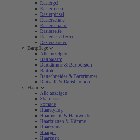
Rasiergel
Rasiermesser
Rasierpinsel
Rasierschale
Rasierschaum
Rasierseife
Rasiersets Herren
Rasierständer
Bartpflege
Alle anzeigen
Bartbalsam
Bartkämme & Bartbürsten
Bartöle
Bartschneider & Barttrimmer
Bartseife & Bartshampoo
Haare
Alle anzeigen
Shampoo
Pomade
Haarstyling
Haarausfall & Haarwuchs
Haarbürsten & Kämme
Haarcreme
Haargel
Haarpaste