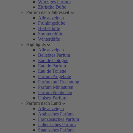
Würziges Parfum
Zitrische Düfte
Parfum nach Jahreszeit
Alle anzeigen
Frühlingsdüfte
Herbstdüfte
Sommerdüfte
Winterdüfte
Highlights
Alle anzeigen
Beliebtes Parfum
Eau de Cologne
Eau de Parfum
Eau de Toilette
Parfum Angebote
Parfum auf Rechnung
Parfum Miniaturen
Parfum Neuheiten
Unisex Parfum
Parfum nach Land
Alle anzeigen
Arabisches Parfum
Französisches Parfum
Italienisches Parfum
Spanisches Parfum