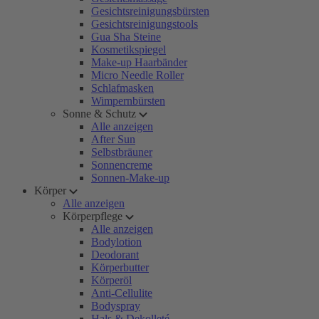
Gesichtsreinigungsbürsten
Gesichtsreinigungstools
Gua Sha Steine
Kosmetikspiegel
Make-up Haarbänder
Micro Needle Roller
Schlafmasken
Wimpernbürsten
Sonne & Schutz
Alle anzeigen
After Sun
Selbstbräuner
Sonnencreme
Sonnen-Make-up
Körper
Alle anzeigen
Körperpflege
Alle anzeigen
Bodylotion
Deodorant
Körperbutter
Körperöl
Anti-Cellulite
Bodyspray
Hals & Dekolleté