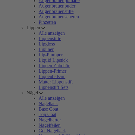
Augenbrauenpomade
Augenbrauenpuder
Augenbrauenstifte
Augenbrauenscheren
Pinzetten
Lippen
Alle anzeigen
Lippenstifte
Lipgloss
Lipliner
Lip-Plumper
Liquid Lipstick
Lippen Zubehör
Lippen-Primer
Lippenbalsam
Matter Lippenstift
Lippenstift-Sets
Nägel
Alle anzeigen
Nagellack
Base Coat
Top Coat
Nagelhärter
Nagelfeilen
Gel Nagellack