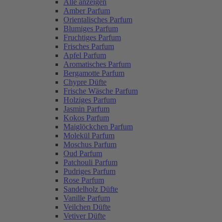
Alle anzeigen
Amber Parfum
Orientalisches Parfum
Blumiges Parfum
Fruchtiges Parfum
Frisches Parfum
Apfel Parfum
Aromatisches Parfum
Bergamotte Parfum
Chypre Düfte
Frische Wäsche Parfum
Holziges Parfum
Jasmin Parfum
Kokos Parfum
Maiglöckchen Parfum
Molekül Parfum
Moschus Parfum
Oud Parfum
Patchouli Parfum
Pudriges Parfum
Rose Parfum
Sandelholz Düfte
Vanille Parfum
Veilchen Düfte
Vetiver Düfte