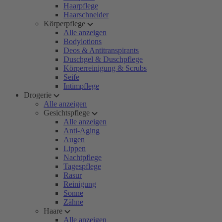
Haarpflege
Haarschneider
Körperpflege
Alle anzeigen
Bodylotions
Deos & Antitranspirants
Duschgel & Duschpflege
Körperreinigung & Scrubs
Seife
Intimpflege
Drogerie
Alle anzeigen
Gesichtspflege
Alle anzeigen
Anti-Aging
Augen
Lippen
Nachtpflege
Tagespflege
Rasur
Reinigung
Sonne
Zähne
Haare
Alle anzeigen