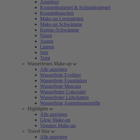
Anspitzer
Kosmetikspiegel & Schminkspiegel
Kosmetiktaschen
Make-up Leerpaletten
Make-up Schwämme
Konjac-Schwämme
Nägel
Augen
Lippen
Sets
Teint
Wasserfestes Make-up
Alle anzeigen
Wasserfeste Eyeliner
Wasserfeste Foundation
Wasserfeste Mascara
Wasserfester Concealer
Wasserfester Lidschatten
Wasserfeste Augenbrauenstifte
Highlights
Alle anzeigen
Glow Make-up
Veganes Make-up
Travel Size
Alle anzeigen