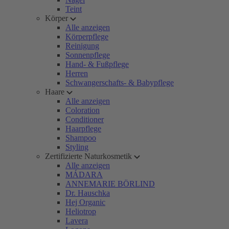
Teint
Körper
Alle anzeigen
Körperpflege
Reinigung
Sonnenpflege
Hand- & Fußpflege
Herren
Schwangerschafts- & Babypflege
Haare
Alle anzeigen
Coloration
Conditioner
Haarpflege
Shampoo
Styling
Zertifizierte Naturkosmetik
Alle anzeigen
MÁDARA
ANNEMARIE BÖRLIND
Dr. Hauschka
Hej Organic
Heliotrop
Lavera