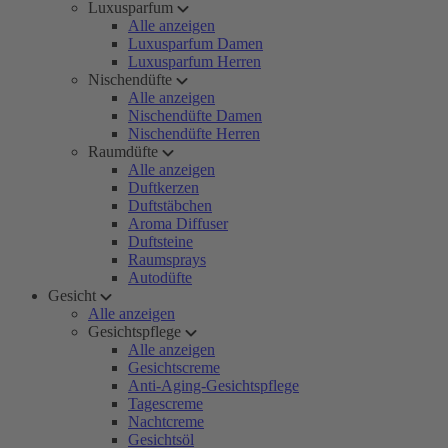
Luxusparfum
Alle anzeigen
Luxusparfum Damen
Luxusparfum Herren
Nischendüfte
Alle anzeigen
Nischendüfte Damen
Nischendüfte Herren
Raumdüfte
Alle anzeigen
Duftkerzen
Duftstäbchen
Aroma Diffuser
Duftsteine
Raumsprays
Autodüfte
Gesicht
Alle anzeigen
Gesichtspflege
Alle anzeigen
Gesichtscreme
Anti-Aging-Gesichtspflege
Tagescreme
Nachtcreme
Gesichtsöl