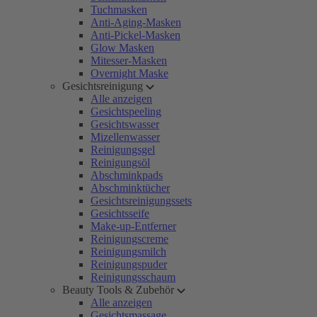
Tuchmasken
Anti-Aging-Masken
Anti-Pickel-Masken
Glow Masken
Mitesser-Masken
Overnight Maske
Gesichtsreinigung
Alle anzeigen
Gesichtspeeling
Gesichtswasser
Mizellenwasser
Reinigungsgel
Reinigungsöl
Abschminkpads
Abschminktücher
Gesichtsreinigungssets
Gesichtsseife
Make-up-Entferner
Reinigungscreme
Reinigungsmilch
Reinigungspuder
Reinigungsschaum
Beauty Tools & Zubehör
Alle anzeigen
Gesichtsmassage