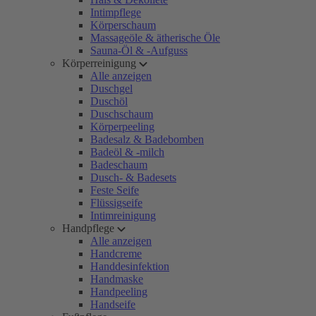
Intimpflege
Körperschaum
Massageöle & ätherische Öle
Sauna-Öl & -Aufguss
Körperreinigung
Alle anzeigen
Duschgel
Duschöl
Duschschaum
Körperpeeling
Badesalz & Badebomben
Badeöl & -milch
Badeschaum
Dusch- & Badesets
Feste Seife
Flüssigseife
Intimreinigung
Handpflege
Alle anzeigen
Handcreme
Handdesinfektion
Handmaske
Handpeeling
Handseife