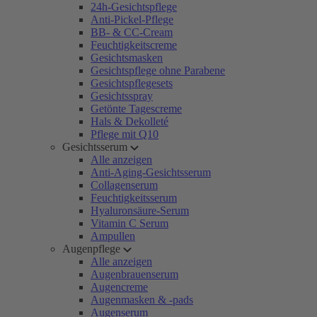
24h-Gesichtspflege
Anti-Pickel-Pflege
BB- & CC-Cream
Feuchtigkeitscreme
Gesichtsmasken
Gesichtspflege ohne Parabene
Gesichtspflegesets
Gesichtsspray
Getönte Tagescreme
Hals & Dekolleté
Pflege mit Q10
Gesichtsserum
Alle anzeigen
Anti-Aging-Gesichtsserum
Collagenserum
Feuchtigkeitsserum
Hyaluronsäure-Serum
Vitamin C Serum
Ampullen
Augenpflege
Alle anzeigen
Augenbrauenserum
Augencreme
Augenmasken & -pads
Augenserum