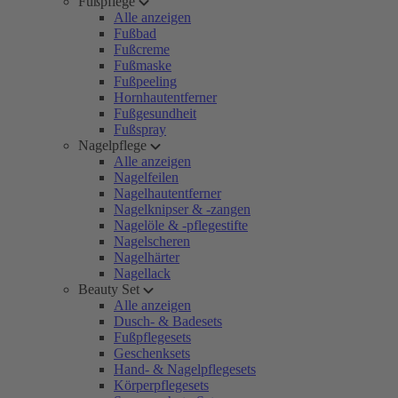
Fußpflege
Alle anzeigen
Fußbad
Fußcreme
Fußmaske
Fußpeeling
Hornhautentferner
Fußgesundheit
Fußspray
Nagelpflege
Alle anzeigen
Nagelfeilen
Nagelhautentferner
Nagelknipser & -zangen
Nagelöle & -pflegestifte
Nagelscheren
Nagelhärter
Nagellack
Beauty Set
Alle anzeigen
Dusch- & Badesets
Fußpflegesets
Geschenksets
Hand- & Nagelpflegesets
Körperpflegesets