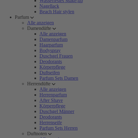
Wasserfestes Make-up
Nagellack
Beach Hair stylen
Parfum
Alle anzeigen
Damendüfte
Alle anzeigen
Damenparfum
Haarparfum
Bodyspray
Duschgel Frauen
Deodorants
Körperpflege
Duftseifen
Parfum Sets Damen
Herrendüfte
Alle anzeigen
Herrenparfum
After Shave
Körperpflege
Duschgel Männer
Deodorants
Herrenseife
Parfum Sets Herren
Duftnoten