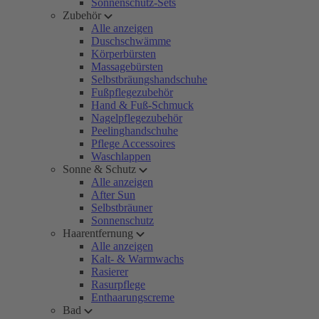
Sonnenschutz-Sets
Zubehör
Alle anzeigen
Duschschwämme
Körperbürsten
Massagebürsten
Selbstbräungshandschuhe
Fußpflegezubehör
Hand & Fuß-Schmuck
Nagelpflegezubehör
Peelinghandschuhe
Pflege Accessoires
Waschlappen
Sonne & Schutz
Alle anzeigen
After Sun
Selbstbräuner
Sonnenschutz
Haarentfernung
Alle anzeigen
Kalt- & Warmwachs
Rasierer
Rasurpflege
Enthaarungscreme
Bad