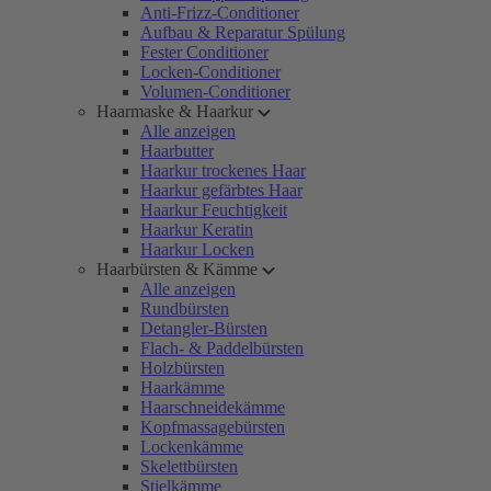
Anti-Frizz-Conditioner
Aufbau & Reparatur Spülung
Fester Conditioner
Locken-Conditioner
Volumen-Conditioner
Haarmaske & Haarkur
Alle anzeigen
Haarbutter
Haarkur trockenes Haar
Haarkur gefärbtes Haar
Haarkur Feuchtigkeit
Haarkur Keratin
Haarkur Locken
Haarbürsten & Kämme
Alle anzeigen
Rundbürsten
Detangler-Bürsten
Flach- & Paddelbürsten
Holzbürsten
Haarkämme
Haarschneidekämme
Kopfmassagebürsten
Lockenkämme
Skelettbürsten
Stielkämme