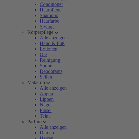
Conditioner
Haarpflege
Shampoo
Haarfarbe
Styling
Körperpflege
Alle anzeigen
Hand & Fuß
Lotionen
Öle
Reinigung
Sonne
Deodorants
Seifen
Make-up
Alle anzeigen
Augen
Lippen
Nägel
Pinsel
Teint
Parfum
Alle anzeigen
Damen
Herren