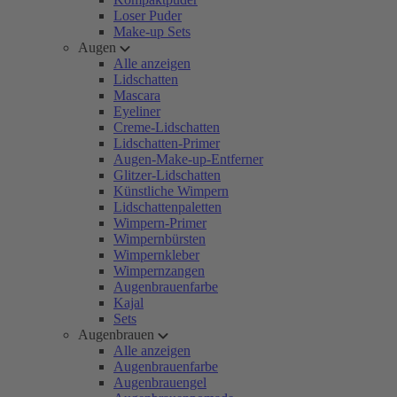
Loser Puder
Make-up Sets
Augen
Alle anzeigen
Lidschatten
Mascara
Eyeliner
Creme-Lidschatten
Lidschatten-Primer
Augen-Make-up-Entferner
Glitzer-Lidschatten
Künstliche Wimpern
Lidschattenpaletten
Wimpern-Primer
Wimpernbürsten
Wimpernkleber
Wimpernzangen
Augenbrauenfarbe
Kajal
Sets
Augenbrauen
Alle anzeigen
Augenbrauenfarbe
Augenbrauengel