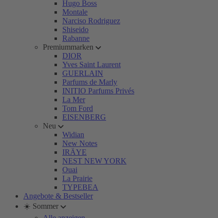
Hugo Boss
Montale
Narciso Rodriguez
Shiseido
Rabanne
Premiummarken
DIOR
Yves Saint Laurent
GUERLAIN
Parfums de Marly
INITIO Parfums Privés
La Mer
Tom Ford
EISENBERG
Neu
Widian
New Notes
IRÄYE
NEST NEW YORK
Ouai
La Prairie
TYPEBEA
Angebote & Bestseller
☀️ Sommer
Alle anzeigen