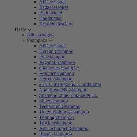
Alle anzeigen
Badaccessoires
Bademäntel
Handtücher
Kosmetiktaschen
Haare
Alle anzeigen
Shampoos
Alle anzeigen
Keratin-Shampoo
Pre-Shampoo
Arganöl-Shampoo
Glättendes Shampoo
Volumenshampoo
Herren-Shampoo
2-in-1-Shampoo & -Conditioner
Naturkosmetik-Shampoo
Shampoo ohne Silikone & Co.
Silbershampoo
Teebaumöl-Shampoo
Tiefenreinigungsshampoo
Tönungsshampoo
Trockenshampoo
Anti-Schuppen-Shampoo
Repair-Shampoo