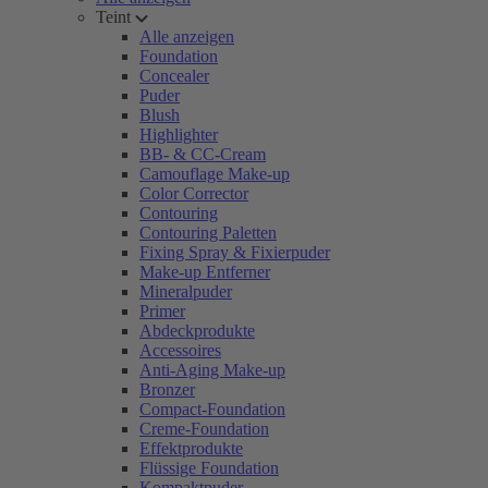
Teint
Alle anzeigen
Foundation
Concealer
Puder
Blush
Highlighter
BB- & CC-Cream
Camouflage Make-up
Color Corrector
Contouring
Contouring Paletten
Fixing Spray & Fixierpuder
Make-up Entferner
Mineralpuder
Primer
Abdeckprodukte
Accessoires
Anti-Aging Make-up
Bronzer
Compact-Foundation
Creme-Foundation
Effektprodukte
Flüssige Foundation
Kompaktpuder