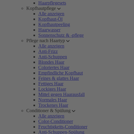
Haarpflegesets
Kopfhautpflege
Alle anzeigen
Kopfhaut-Öl
Kopfhautpeeling
Haarwasser
Sonnenschutz & -pflege
Pflege nach Haartyp
Alle anzeigen
Anti-Frizz
Anti-Schuppen
Blondes Haar
Coloriertes Haar
Empfindliche Kopfhaut
Feines & glattes Haar
Fettiges Haar
Lockiges Haar
Mittel gegen Haarausfall
Normales Haar
Trockenes Haar
Conditioner & Spülung
Alle anzeigen
Color-Conditioner
Feuchtigkeits-Conditioner
Anti-Schuppen-Spülung