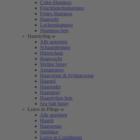
Color-Shampoo
Feuchtigkeitsshampoo
Festes Shampoo
Haarseife
Lockenshampoo
Shampoo-Sets
Haarstyling
Alle anzeigen
Schaumfestiger
Hitzeschutz
Haarwachs
Styling Spray
Ansatzspray
Haarcreme & Stylingcreme
Haargel
Haarpuder
Haarspray
Haarstyling-Sets
Sea Salt Spray
Leave-In Pflege
Alle anzeigen
Haaröl
Haarserum
Sprühkur
Leave-in Conditioner