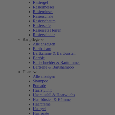
Rasiergel
Rasiermesser
Rasierpinsel
Rasierschale
Rasierschaum
Rasierseife
Rasiersets Herren
Rasierständer
Bartpflege
Alle anzeigen
Bartbalsam
Bartkämme & Bartbürsten
Bartöle
Bartschneider & Barttrimmer
Bartseife & Bartshampoo
Haare
Alle anzeigen
Shampoo
Pomade
Haarstyling
Haarausfall & Haarwuchs
Haarbürsten & Kämme
Haarcreme
Haargel
Haarpaste