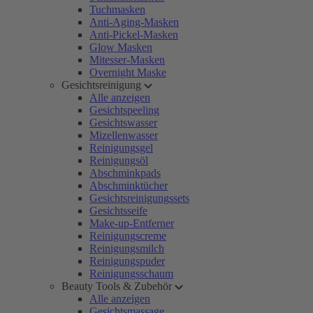
Tuchmasken
Anti-Aging-Masken
Anti-Pickel-Masken
Glow Masken
Mitesser-Masken
Overnight Maske
Gesichtsreinigung
Alle anzeigen
Gesichtspeeling
Gesichtswasser
Mizellenwasser
Reinigungsgel
Reinigungsöl
Abschminkpads
Abschminktücher
Gesichtsreinigungssets
Gesichtsseife
Make-up-Entferner
Reinigungscreme
Reinigungsmilch
Reinigungspuder
Reinigungsschaum
Beauty Tools & Zubehör
Alle anzeigen
Gesichtsmassage