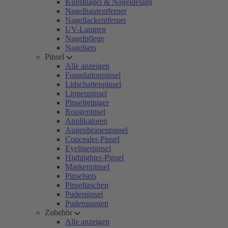
Kunstnägel & Nageldesign
Nagelhautentferner
Nagellackentferner
UV-Lampen
Nagelpflege
Nagelsets
Pinsel
Alle anzeigen
Foundationpinsel
Lidschattenpinsel
Lippenpinsel
Pinselreiniger
Rougepinsel
Applikatoren
Augenbrauenpinsel
Concealer-Pinsel
Eyelinerpinsel
Highlighter-Pinsel
Maskenpinsel
Pinselsets
Pinseltaschen
Puderpinsel
Puderquasten
Zubehör
Alle anzeigen