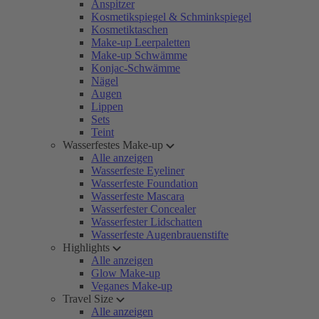
Anspitzer
Kosmetikspiegel & Schminkspiegel
Kosmetiktaschen
Make-up Leerpaletten
Make-up Schwämme
Konjac-Schwämme
Nägel
Augen
Lippen
Sets
Teint
Wasserfestes Make-up
Alle anzeigen
Wasserfeste Eyeliner
Wasserfeste Foundation
Wasserfeste Mascara
Wasserfester Concealer
Wasserfester Lidschatten
Wasserfeste Augenbrauenstifte
Highlights
Alle anzeigen
Glow Make-up
Veganes Make-up
Travel Size
Alle anzeigen