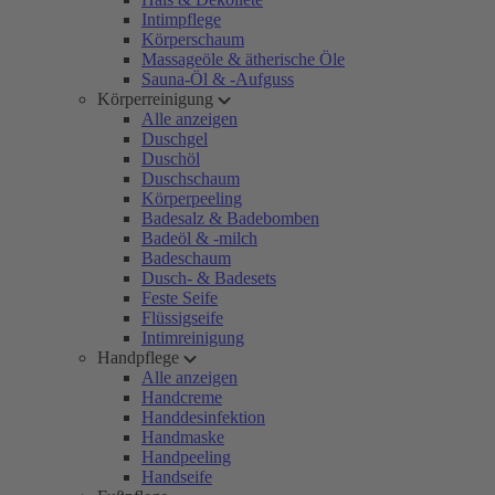
Intimpflege
Körperschaum
Massageöle & ätherische Öle
Sauna-Öl & -Aufguss
Körperreinigung
Alle anzeigen
Duschgel
Duschöl
Duschschaum
Körperpeeling
Badesalz & Badebomben
Badeöl & -milch
Badeschaum
Dusch- & Badesets
Feste Seife
Flüssigseife
Intimreinigung
Handpflege
Alle anzeigen
Handcreme
Handdesinfektion
Handmaske
Handpeeling
Handseife