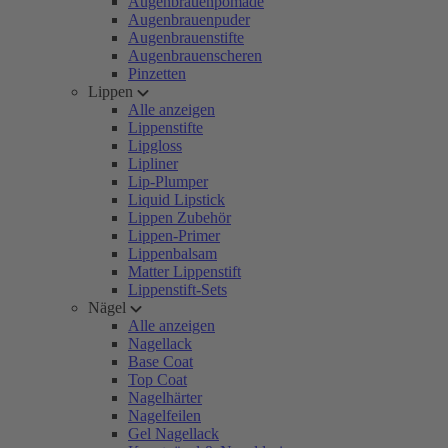
Augenbrauenpomade
Augenbrauenpuder
Augenbrauenstifte
Augenbrauenscheren
Pinzetten
Lippen
Alle anzeigen
Lippenstifte
Lipgloss
Lipliner
Lip-Plumper
Liquid Lipstick
Lippen Zubehör
Lippen-Primer
Lippenbalsam
Matter Lippenstift
Lippenstift-Sets
Nägel
Alle anzeigen
Nagellack
Base Coat
Top Coat
Nagelhärter
Nagelfeilen
Gel Nagellack