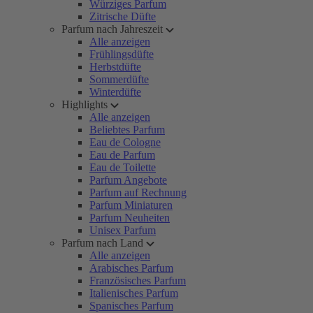
Würziges Parfum
Zitrische Düfte
Parfum nach Jahreszeit
Alle anzeigen
Frühlingsdüfte
Herbstdüfte
Sommerdüfte
Winterdüfte
Highlights
Alle anzeigen
Beliebtes Parfum
Eau de Cologne
Eau de Parfum
Eau de Toilette
Parfum Angebote
Parfum auf Rechnung
Parfum Miniaturen
Parfum Neuheiten
Unisex Parfum
Parfum nach Land
Alle anzeigen
Arabisches Parfum
Französisches Parfum
Italienisches Parfum
Spanisches Parfum