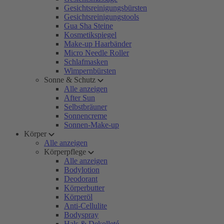
Gesichtsreinigungsbürsten
Gesichtsreinigungstools
Gua Sha Steine
Kosmetikspiegel
Make-up Haarbänder
Micro Needle Roller
Schlafmasken
Wimpernbürsten
Sonne & Schutz
Alle anzeigen
After Sun
Selbstbräuner
Sonnencreme
Sonnen-Make-up
Körper
Alle anzeigen
Körperpflege
Alle anzeigen
Bodylotion
Deodorant
Körperbutter
Körperöl
Anti-Cellulite
Bodyspray
Hals & Dekolleté