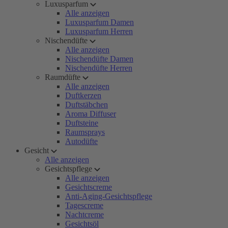
Luxusparfum
Alle anzeigen
Luxusparfum Damen
Luxusparfum Herren
Nischendüfte
Alle anzeigen
Nischendüfte Damen
Nischendüfte Herren
Raumdüfte
Alle anzeigen
Duftkerzen
Duftstäbchen
Aroma Diffuser
Duftsteine
Raumsprays
Autodüfte
Gesicht
Alle anzeigen
Gesichtspflege
Alle anzeigen
Gesichtscreme
Anti-Aging-Gesichtspflege
Tagescreme
Nachtcreme
Gesichtsöl