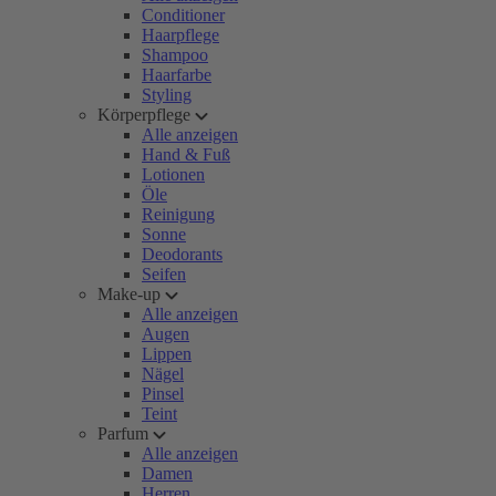
Conditioner
Haarpflege
Shampoo
Haarfarbe
Styling
Körperpflege
Alle anzeigen
Hand & Fuß
Lotionen
Öle
Reinigung
Sonne
Deodorants
Seifen
Make-up
Alle anzeigen
Augen
Lippen
Nägel
Pinsel
Teint
Parfum
Alle anzeigen
Damen
Herren