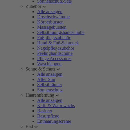
Sonnenschutz-Sets
Zubehör
Alle anzeigen
Duschschwämme
Körperbürsten
Massagebürsten
Selbstbräungshandschuhe
Fußpflegezubehör
Hand & Fuß-Schmuck
Nagelpflegezubehör
Peelinghandschuhe
Pflege Accessoires
Waschlappen
Sonne & Schutz
Alle anzeigen
After Sun
Selbstbräuner
Sonnenschutz
Haarentfernung
Alle anzeigen
Kalt- & Warmwachs
Rasierer
Rasurpflege
Enthaarungscreme
Bad