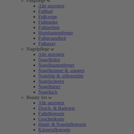
Fußpflege
Alle anzeigen
Fußbad
Fußcreme
Fußmaske
Fußpeeling
Hornhautentferner
Fußgesundheit
Fußspray
Nagelpflege
Alle anzeigen
Nagelfeilen
Nagelhautentferner
Nagelknipser & -zangen
Nagelöle & -pflegestifte
Nagelscheren
Nagelhärter
Nagellack
Beauty Set
Alle anzeigen
Dusch- & Badesets
Fußpflegesets
Geschenksets
Hand- & Nagelpflegesets
Körperpflegesets