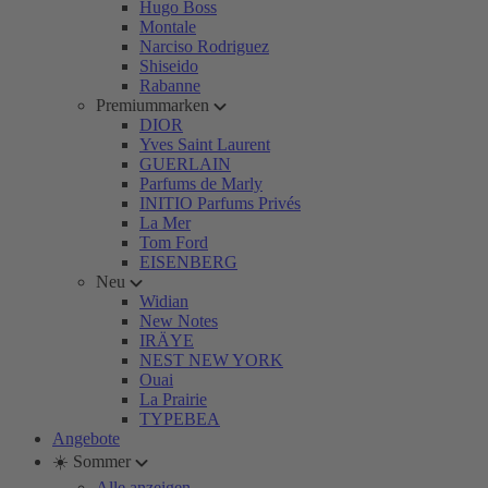
Hugo Boss
Montale
Narciso Rodriguez
Shiseido
Rabanne
Premiummarken
DIOR
Yves Saint Laurent
GUERLAIN
Parfums de Marly
INITIO Parfums Privés
La Mer
Tom Ford
EISENBERG
Neu
Widian
New Notes
IRÄYE
NEST NEW YORK
Ouai
La Prairie
TYPEBEA
Angebote
☀️ Sommer
Alle anzeigen