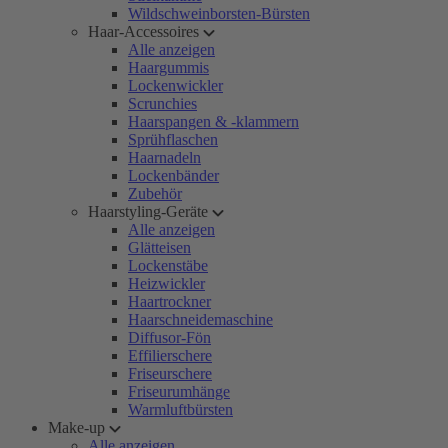
Wildschweinborsten-Bürsten
Haar-Accessoires
Alle anzeigen
Haargummis
Lockenwickler
Scrunchies
Haarspangen & -klammern
Sprühflaschen
Haarnadeln
Lockenbänder
Zubehör
Haarstyling-Geräte
Alle anzeigen
Glätteisen
Lockenstäbe
Heizwickler
Haartrockner
Haarschneidemaschine
Diffusor-Fön
Effilierschere
Friseurschere
Friseurumhänge
Warmluftbürsten
Make-up
Alle anzeigen