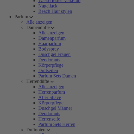
Wasserfestes Make-up
Nagellack
Beach Hair stylen
Parfum
Alle anzeigen
Damendüfte
Alle anzeigen
Damenparfum
Haarparfum
Bodyspray
Duschgel Frauen
Deodorants
Körperpflege
Duftseifen
Parfum Sets Damen
Herrendüfte
Alle anzeigen
Herrenparfum
After Shave
Körperpflege
Duschgel Männer
Deodorants
Herrenseife
Parfum Sets Herren
Duftnoten