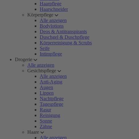
Haarpflege
Haarschneider
Körperpflege
Alle anzeigen
Bodylotions
Deos & Antitranspirants
Duschgel & Duschpflege
Körperreinigung & Scrubs
Seife
Intimpflege
Drogerie
Alle anzeigen
Gesichtspflege
Alle anzeigen
Anti-Aging
Augen
Lippen
Nachtpflege
Tagespflege
Rasur
Reinigung
Sonne
Zähne
Haare
Alle anzeigen