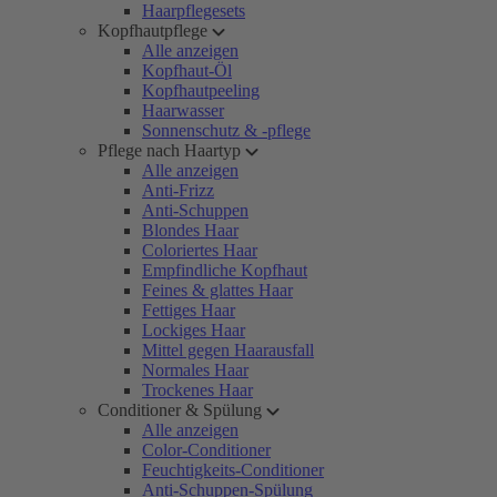
Haarpflegesets
Kopfhautpflege
Alle anzeigen
Kopfhaut-Öl
Kopfhautpeeling
Haarwasser
Sonnenschutz & -pflege
Pflege nach Haartyp
Alle anzeigen
Anti-Frizz
Anti-Schuppen
Blondes Haar
Coloriertes Haar
Empfindliche Kopfhaut
Feines & glattes Haar
Fettiges Haar
Lockiges Haar
Mittel gegen Haarausfall
Normales Haar
Trockenes Haar
Conditioner & Spülung
Alle anzeigen
Color-Conditioner
Feuchtigkeits-Conditioner
Anti-Schuppen-Spülung