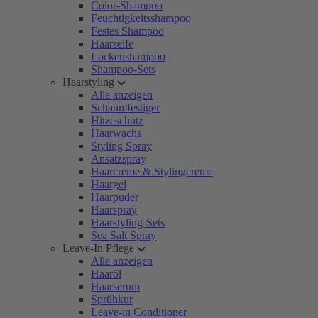
Color-Shampoo
Feuchtigkeitsshampoo
Festes Shampoo
Haarseife
Lockenshampoo
Shampoo-Sets
Haarstyling
Alle anzeigen
Schaumfestiger
Hitzeschutz
Haarwachs
Styling Spray
Ansatzspray
Haarcreme & Stylingcreme
Haargel
Haarpuder
Haarspray
Haarstyling-Sets
Sea Salt Spray
Leave-In Pflege
Alle anzeigen
Haaröl
Haarserum
Sprühkur
Leave-in Conditioner