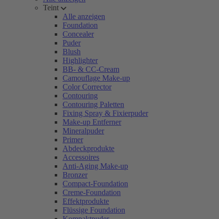
Teint
Alle anzeigen
Foundation
Concealer
Puder
Blush
Highlighter
BB- & CC-Cream
Camouflage Make-up
Color Corrector
Contouring
Contouring Paletten
Fixing Spray & Fixierpuder
Make-up Entferner
Mineralpuder
Primer
Abdeckprodukte
Accessoires
Anti-Aging Make-up
Bronzer
Compact-Foundation
Creme-Foundation
Effektprodukte
Flüssige Foundation
Kompaktpuder