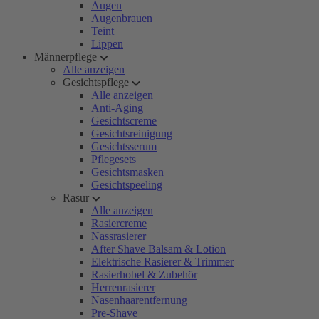
Augen
Augenbrauen
Teint
Lippen
Männerpflege
Alle anzeigen
Gesichtspflege
Alle anzeigen
Anti-Aging
Gesichtscreme
Gesichtsreinigung
Gesichtsserum
Pflegesets
Gesichtsmasken
Gesichtspeeling
Rasur
Alle anzeigen
Rasiercreme
Nassrasierer
After Shave Balsam & Lotion
Elektrische Rasierer & Trimmer
Rasierhobel & Zubehör
Herrenrasierer
Nasenhaarentfernung
Pre-Shave