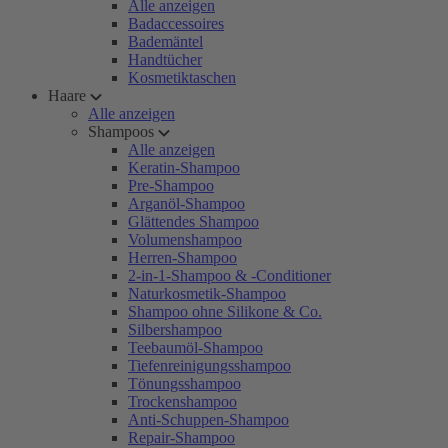
Alle anzeigen
Badaccessoires
Bademäntel
Handtücher
Kosmetiktaschen
Haare
Alle anzeigen
Shampoos
Alle anzeigen
Keratin-Shampoo
Pre-Shampoo
Arganöl-Shampoo
Glättendes Shampoo
Volumenshampoo
Herren-Shampoo
2-in-1-Shampoo & -Conditioner
Naturkosmetik-Shampoo
Shampoo ohne Silikone & Co.
Silbershampoo
Teebaumöl-Shampoo
Tiefenreinigungsshampoo
Tönungsshampoo
Trockenshampoo
Anti-Schuppen-Shampoo
Repair-Shampoo