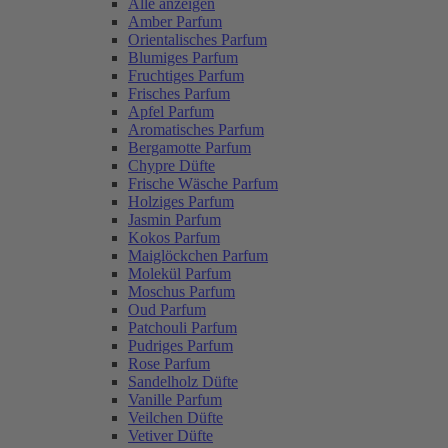
Alle anzeigen
Amber Parfum
Orientalisches Parfum
Blumiges Parfum
Fruchtiges Parfum
Frisches Parfum
Apfel Parfum
Aromatisches Parfum
Bergamotte Parfum
Chypre Düfte
Frische Wäsche Parfum
Holziges Parfum
Jasmin Parfum
Kokos Parfum
Maiglöckchen Parfum
Molekül Parfum
Moschus Parfum
Oud Parfum
Patchouli Parfum
Pudriges Parfum
Rose Parfum
Sandelholz Düfte
Vanille Parfum
Veilchen Düfte
Vetiver Düfte