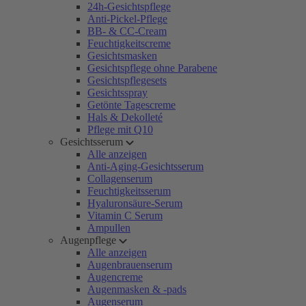
24h-Gesichtspflege
Anti-Pickel-Pflege
BB- & CC-Cream
Feuchtigkeitscreme
Gesichtsmasken
Gesichtspflege ohne Parabene
Gesichtspflegesets
Gesichtsspray
Getönte Tagescreme
Hals & Dekolleté
Pflege mit Q10
Gesichtsserum
Alle anzeigen
Anti-Aging-Gesichtsserum
Collagenserum
Feuchtigkeitsserum
Hyaluronsäure-Serum
Vitamin C Serum
Ampullen
Augenpflege
Alle anzeigen
Augenbrauenserum
Augencreme
Augenmasken & -pads
Augenserum