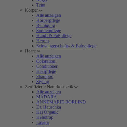
Teint
Körper
Alle anzeigen
Körperpflege
Reinigung
Sonnenpflege
Hand- & Fußpflege
Herren
Schwangerschafts- & Babypflege
Haare
Alle anzeigen
Coloration
Conditioner
Haarpflege
Shampoo
Styling
Zertifizierte Naturkosmetik
Alle anzeigen
MÁDARA
ANNEMARIE BÖRLIND
Dr. Hauschka
Hej Organic
Heliotrop
Lavera