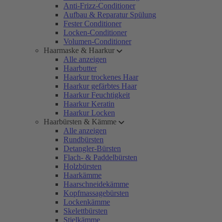
Anti-Frizz-Conditioner
Aufbau & Reparatur Spülung
Fester Conditioner
Locken-Conditioner
Volumen-Conditioner
Haarmaske & Haarkur
Alle anzeigen
Haarbutter
Haarkur trockenes Haar
Haarkur gefärbtes Haar
Haarkur Feuchtigkeit
Haarkur Keratin
Haarkur Locken
Haarbürsten & Kämme
Alle anzeigen
Rundbürsten
Detangler-Bürsten
Flach- & Paddelbürsten
Holzbürsten
Haarkämme
Haarschneidekämme
Kopfmassagebürsten
Lockenkämme
Skelettbürsten
Stielkämme