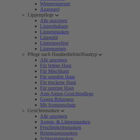
Wimpernserum
Augengel
Lippenpflege
Alle anzeigen
Lippenbalsam
Lippenmasken
Lippenöl
Lippenpeeling
Lippenserum
Pflege nach Hautbedürfnis/Hauttyp
Alle anzeigen
Für fettige Haut
Für Mischhaut
Für sensible Haut
Für trockene Haut
Für unreine Haut
Anti-Aging-Gesichtspflege
Gegen Rötungen
Mit Sonnenschutz
Gesichtsmasken
Alle anzeigen
Augen- & Lippenmasken
Feuchtigkeitsmasken
Reinigungsmasken
Schlammmasken