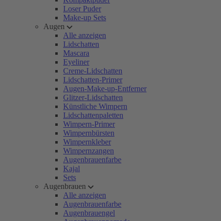
Loser Puder
Make-up Sets
Augen
Alle anzeigen
Lidschatten
Mascara
Eyeliner
Creme-Lidschatten
Lidschatten-Primer
Augen-Make-up-Entferner
Glitzer-Lidschatten
Künstliche Wimpern
Lidschattenpaletten
Wimpern-Primer
Wimpernbürsten
Wimpernkleber
Wimpernzangen
Augenbrauenfarbe
Kajal
Sets
Augenbrauen
Alle anzeigen
Augenbrauenfarbe
Augenbrauengel