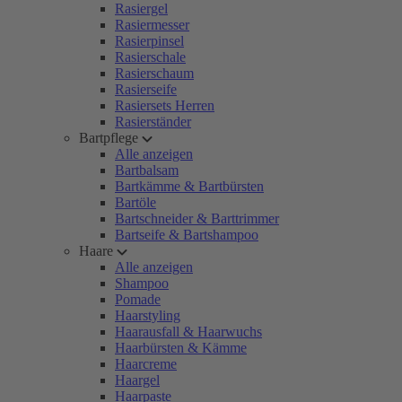
Rasiergel
Rasiermesser
Rasierpinsel
Rasierschale
Rasierschaum
Rasierseife
Rasiersets Herren
Rasierständer
Bartpflege
Alle anzeigen
Bartbalsam
Bartkämme & Bartbürsten
Bartöle
Bartschneider & Barttrimmer
Bartseife & Bartshampoo
Haare
Alle anzeigen
Shampoo
Pomade
Haarstyling
Haarausfall & Haarwuchs
Haarbürsten & Kämme
Haarcreme
Haargel
Haarpaste