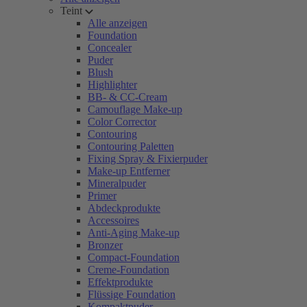
Teint
Alle anzeigen
Foundation
Concealer
Puder
Blush
Highlighter
BB- & CC-Cream
Camouflage Make-up
Color Corrector
Contouring
Contouring Paletten
Fixing Spray & Fixierpuder
Make-up Entferner
Mineralpuder
Primer
Abdeckprodukte
Accessoires
Anti-Aging Make-up
Bronzer
Compact-Foundation
Creme-Foundation
Effektprodukte
Flüssige Foundation
Kompaktpuder