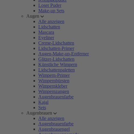
Loser Puder
Make-up Sets
Augen
Alle anzeigen
Lidschatten
Mascara
Eyeliner
Creme-Lidschatten
Lidschatten-Primer
Augen-Make-up-Entferner
Glitzer-Lidschatten
Künstliche Wimpern
Lidschattenpaletten
Wimpern-Primer
Wimpernbürsten
Wimpernkleber
Wimpernzangen
Augenbrauenfarbe
Kajal
Sets
Augenbrauen
Alle anzeigen
Augenbrauenfarbe
Augenbrauengel