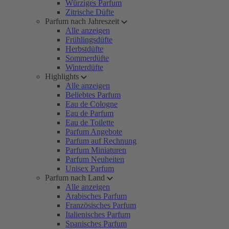
Würziges Parfum
Zitrische Düfte
Parfum nach Jahreszeit
Alle anzeigen
Frühlingsdüfte
Herbstdüfte
Sommerdüfte
Winterdüfte
Highlights
Alle anzeigen
Beliebtes Parfum
Eau de Cologne
Eau de Parfum
Eau de Toilette
Parfum Angebote
Parfum auf Rechnung
Parfum Miniaturen
Parfum Neuheiten
Unisex Parfum
Parfum nach Land
Alle anzeigen
Arabisches Parfum
Französisches Parfum
Italienisches Parfum
Spanisches Parfum