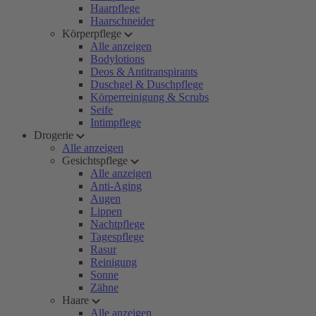
Haarpflege
Haarschneider
Körperpflege
Alle anzeigen
Bodylotions
Deos & Antitranspirants
Duschgel & Duschpflege
Körperreinigung & Scrubs
Seife
Intimpflege
Drogerie
Alle anzeigen
Gesichtspflege
Alle anzeigen
Anti-Aging
Augen
Lippen
Nachtpflege
Tagespflege
Rasur
Reinigung
Sonne
Zähne
Haare
Alle anzeigen