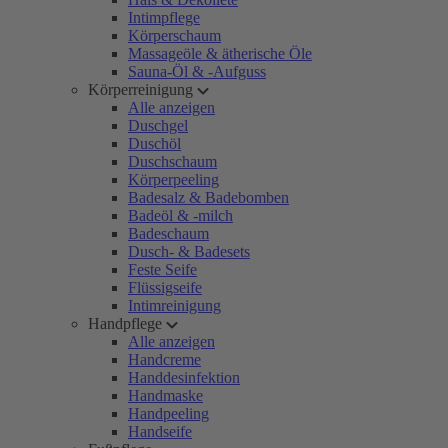
Intimpflege
Körperschaum
Massageöle & ätherische Öle
Sauna-Öl & -Aufguss
Körperreinigung
Alle anzeigen
Duschgel
Duschöl
Duschschaum
Körperpeeling
Badesalz & Badebomben
Badeöl & -milch
Badeschaum
Dusch- & Badesets
Feste Seife
Flüssigseife
Intimreinigung
Handpflege
Alle anzeigen
Handcreme
Handdesinfektion
Handmaske
Handpeeling
Handseife