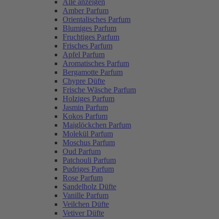
Alle anzeigen
Amber Parfum
Orientalisches Parfum
Blumiges Parfum
Fruchtiges Parfum
Frisches Parfum
Apfel Parfum
Aromatisches Parfum
Bergamotte Parfum
Chypre Düfte
Frische Wäsche Parfum
Holziges Parfum
Jasmin Parfum
Kokos Parfum
Maiglöckchen Parfum
Molekül Parfum
Moschus Parfum
Oud Parfum
Patchouli Parfum
Pudriges Parfum
Rose Parfum
Sandelholz Düfte
Vanille Parfum
Veilchen Düfte
Vetiver Düfte