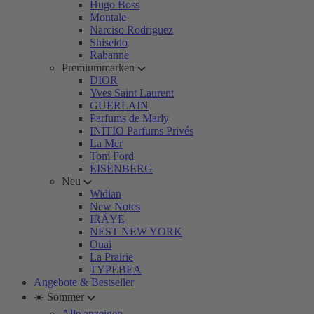
Hugo Boss
Montale
Narciso Rodriguez
Shiseido
Rabanne
Premiummarken
DIOR
Yves Saint Laurent
GUERLAIN
Parfums de Marly
INITIO Parfums Privés
La Mer
Tom Ford
EISENBERG
Neu
Widian
New Notes
IRÄYE
NEST NEW YORK
Ouai
La Prairie
TYPEBEA
Angebote & Bestseller
☀️ Sommer
Alle anzeigen