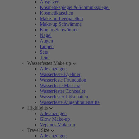
Anspitzer
Kosmetikspiegel & Schminkspiegel
Kosmetiktaschen
Make-up Leerpaletten
Make-up Schwämme
Konjac-Schwämme
Nägel
Augen
Lippen
Sets
Teint
Wasserfestes Make-up
Alle anzeigen
Wasserfeste Eyeliner
Wasserfeste Foundation
Wasserfeste Mascara
Wasserfester Concealer
Wasserfester Lidschatten
Wasserfeste Augenbrauenstifte
Highlights
Alle anzeigen
Glow Make-up
Veganes Make-up
Travel Size
Alle anzeigen