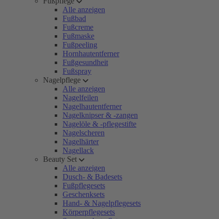
Fußpflege
Alle anzeigen
Fußbad
Fußcreme
Fußmaske
Fußpeeling
Hornhautentferner
Fußgesundheit
Fußspray
Nagelpflege
Alle anzeigen
Nagelfeilen
Nagelhautentferner
Nagelknipser & -zangen
Nagelöle & -pflegestifte
Nagelscheren
Nagelhärter
Nagellack
Beauty Set
Alle anzeigen
Dusch- & Badesets
Fußpflegesets
Geschenksets
Hand- & Nagelpflegesets
Körperpflegesets