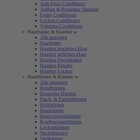
Anti-Frizz-Conditioner
Aufbau & Reparatur Spülung
Fester Conditioner
Locken-Conditioner
Volumen-Conditioner
Haarmaske & Haarkur
Alle anzeigen
Haarbutter
Haarkur trockenes Haar
Haarkur gefärbtes Haar
Haarkur Feuchtigkeit
Haarkur Keratin
Haarkur Locken
Haarbürsten & Kämme
Alle anzeigen
Rundbürsten
Detangler-Bürsten
Flach- & Paddelbürsten
Holzbürsten
Haarkämme
Haarschneidekämme
Kopfmassagebürsten
Lockenkämme
Skelettbürsten
Stielkämme