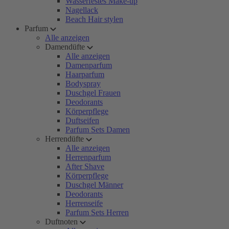
Wasserfestes Make-up
Nagellack
Beach Hair stylen
Parfum
Alle anzeigen
Damendüfte
Alle anzeigen
Damenparfum
Haarparfum
Bodyspray
Duschgel Frauen
Deodorants
Körperpflege
Duftseifen
Parfum Sets Damen
Herrendüfte
Alle anzeigen
Herrenparfum
After Shave
Körperpflege
Duschgel Männer
Deodorants
Herrenseife
Parfum Sets Herren
Duftnoten