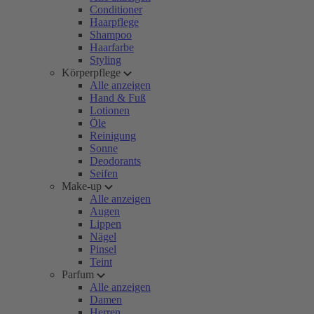
Conditioner
Haarpflege
Shampoo
Haarfarbe
Styling
Körperpflege
Alle anzeigen
Hand & Fuß
Lotionen
Öle
Reinigung
Sonne
Deodorants
Seifen
Make-up
Alle anzeigen
Augen
Lippen
Nägel
Pinsel
Teint
Parfum
Alle anzeigen
Damen
Herren