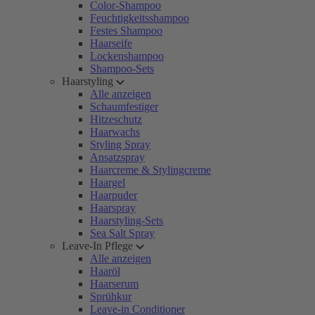
Color-Shampoo
Feuchtigkeitsshampoo
Festes Shampoo
Haarseife
Lockenshampoo
Shampoo-Sets
Haarstyling
Alle anzeigen
Schaumfestiger
Hitzeschutz
Haarwachs
Styling Spray
Ansatzspray
Haarcreme & Stylingcreme
Haargel
Haarpuder
Haarspray
Haarstyling-Sets
Sea Salt Spray
Leave-In Pflege
Alle anzeigen
Haaröl
Haarserum
Sprühkur
Leave-in Conditioner