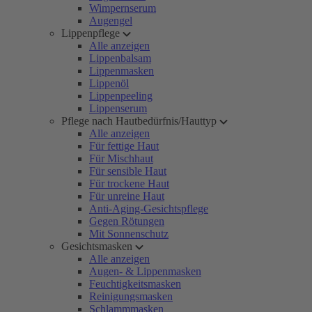
Wimpernserum
Augengel
Lippenpflege
Alle anzeigen
Lippenbalsam
Lippenmasken
Lippenöl
Lippenpeeling
Lippenserum
Pflege nach Hautbedürfnis/Hauttyp
Alle anzeigen
Für fettige Haut
Für Mischhaut
Für sensible Haut
Für trockene Haut
Für unreine Haut
Anti-Aging-Gesichtspflege
Gegen Rötungen
Mit Sonnenschutz
Gesichtsmasken
Alle anzeigen
Augen- & Lippenmasken
Feuchtigkeitsmasken
Reinigungsmasken
Schlammmasken