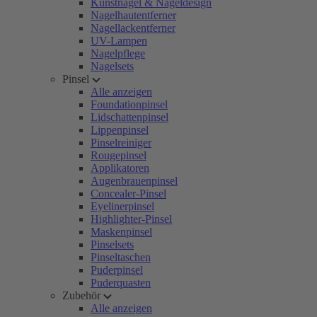
Kunstnägel & Nageldesign
Nagelhautentferner
Nagellackentferner
UV-Lampen
Nagelpflege
Nagelsets
Pinsel
Alle anzeigen
Foundationpinsel
Lidschattenpinsel
Lippenpinsel
Pinselreiniger
Rougepinsel
Applikatoren
Augenbrauenpinsel
Concealer-Pinsel
Eyelinerpinsel
Highlighter-Pinsel
Maskenpinsel
Pinselsets
Pinseltaschen
Puderpinsel
Puderquasten
Zubehör
Alle anzeigen