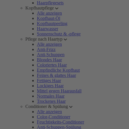
Haarpflegesets
Kopfhautpflege
Alle anzeigen
Kopfhaut-Öl
Kopfhautpeeling
Haarwasser
Sonnenschutz & -pflege
Pflege nach Haartyp
Alle anzeigen
Anti-Frizz
Anti-Schuppen
Blondes Haar
Coloriertes Haar
Empfindliche Kopfhaut
Feines & glattes Haar
Fettiges Haar
Lockiges Haar
Mittel gegen Haarausfall
Normales Haar
Trockenes Haar
Conditioner & Spülung
Alle anzeigen
Color-Conditioner
Feuchtigkeits-Conditioner
Anti-Schuppen-Spülung