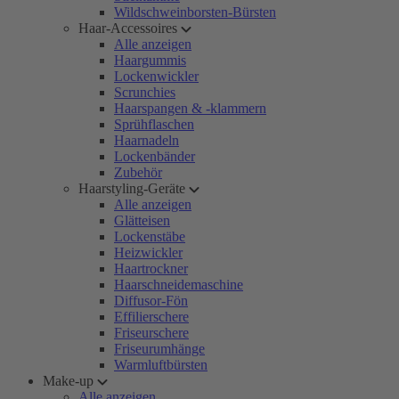
Wildschweinborsten-Bürsten
Haar-Accessoires
Alle anzeigen
Haargummis
Lockenwickler
Scrunchies
Haarspangen & -klammern
Sprühflaschen
Haarnadeln
Lockenbänder
Zubehör
Haarstyling-Geräte
Alle anzeigen
Glätteisen
Lockenstäbe
Heizwickler
Haartrockner
Haarschneidemaschine
Diffusor-Fön
Effilierschere
Friseurschere
Friseurumhänge
Warmluftbürsten
Make-up
Alle anzeigen