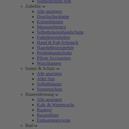
Sonnenschutz-Sets
Zubehör
Alle anzeigen
Duschschwämme
Körperbürsten
Massagebürsten
Selbstbräungshandschuhe
Fußpflegezubehör
Hand & Fuß-Schmuck
Nagelpflegezubehör
Peelinghandschuhe
Pflege Accessoires
Waschlappen
Sonne & Schutz
Alle anzeigen
After Sun
Selbstbräuner
Sonnenschutz
Haarentfernung
Alle anzeigen
Kalt- & Warmwachs
Rasierer
Rasurpflege
Enthaarungscreme
Bad