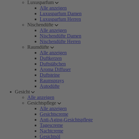
Luxusparfum
Alle anzeigen
Luxusparfum Damen
Luxusparfum Herren
Nischendüfte
Alle anzeigen
Nischendüfte Damen
Nischendüfte Herren
Raumdüfte
Alle anzeigen
Duftkerzen
Duftstäbchen
Aroma Diffuser
Duftsteine
Raumsprays
Autodüfte
Gesicht
Alle anzeigen
Gesichtspflege
Alle anzeigen
Gesichtscreme
Anti-Aging-Gesichtspflege
Tagescreme
Nachtcreme
Gesichtsöl