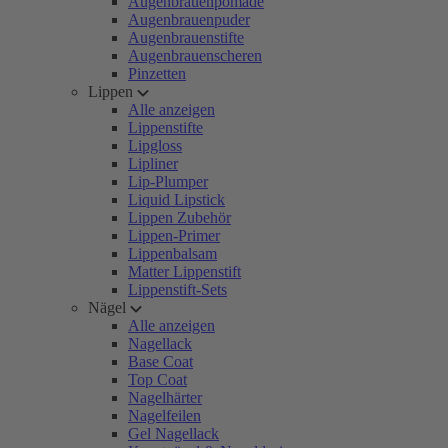
Augenbrauenpomade
Augenbrauenpuder
Augenbrauenstifte
Augenbrauenscheren
Pinzetten
Lippen
Alle anzeigen
Lippenstifte
Lipgloss
Lipliner
Lip-Plumper
Liquid Lipstick
Lippen Zubehör
Lippen-Primer
Lippenbalsam
Matter Lippenstift
Lippenstift-Sets
Nägel
Alle anzeigen
Nagellack
Base Coat
Top Coat
Nagelhärter
Nagelfeilen
Gel Nagellack