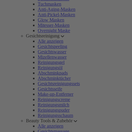
Tuchmasken
Anti-Aging-Masken
Anti-Pickel-Masken
Glow Masken
Mitesser-Masken
Overnight Maske
Gesichtsreinigung
Alle anzeigen
Gesichtspeeling
Gesichtswasser
Mizellenwasser
Reinigungsgel
Reinigungsöl
Abschminkpads
Abschminktücher
Gesichtsreinigungssets
Gesichtsseife
Make-up-Entferner
Reinigungscreme
Reinigungsmilch
Reinigungspuder
Reinigungsschaum
Beauty Tools & Zubehör
Alle anzeigen
Gesichtsmassage