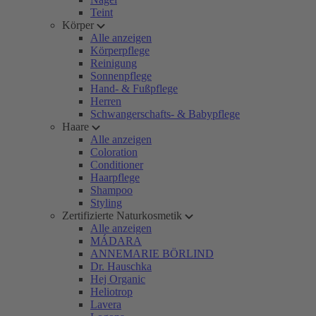
Teint
Körper
Alle anzeigen
Körperpflege
Reinigung
Sonnenpflege
Hand- & Fußpflege
Herren
Schwangerschafts- & Babypflege
Haare
Alle anzeigen
Coloration
Conditioner
Haarpflege
Shampoo
Styling
Zertifizierte Naturkosmetik
Alle anzeigen
MÁDARA
ANNEMARIE BÖRLIND
Dr. Hauschka
Hej Organic
Heliotrop
Lavera