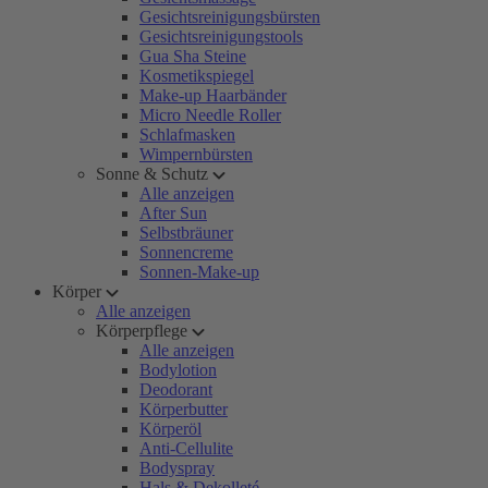
Gesichtsreinigungsbürsten
Gesichtsreinigungstools
Gua Sha Steine
Kosmetikspiegel
Make-up Haarbänder
Micro Needle Roller
Schlafmasken
Wimpernbürsten
Sonne & Schutz
Alle anzeigen
After Sun
Selbstbräuner
Sonnencreme
Sonnen-Make-up
Körper
Alle anzeigen
Körperpflege
Alle anzeigen
Bodylotion
Deodorant
Körperbutter
Körperöl
Anti-Cellulite
Bodyspray
Hals & Dekolleté