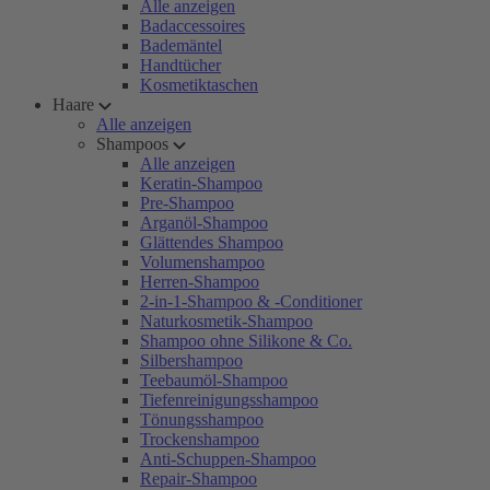
Alle anzeigen
Badaccessoires
Bademäntel
Handtücher
Kosmetiktaschen
Haare
Alle anzeigen
Shampoos
Alle anzeigen
Keratin-Shampoo
Pre-Shampoo
Arganöl-Shampoo
Glättendes Shampoo
Volumenshampoo
Herren-Shampoo
2-in-1-Shampoo & -Conditioner
Naturkosmetik-Shampoo
Shampoo ohne Silikone & Co.
Silbershampoo
Teebaumöl-Shampoo
Tiefenreinigungsshampoo
Tönungsshampoo
Trockenshampoo
Anti-Schuppen-Shampoo
Repair-Shampoo