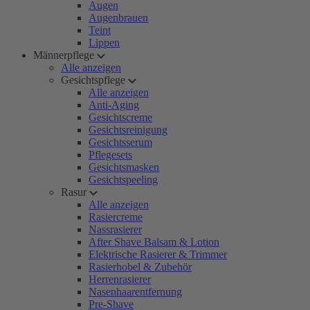
Augen
Augenbrauen
Teint
Lippen
Männerpflege
Alle anzeigen
Gesichtspflege
Alle anzeigen
Anti-Aging
Gesichtscreme
Gesichtsreinigung
Gesichtsserum
Pflegesets
Gesichtsmasken
Gesichtspeeling
Rasur
Alle anzeigen
Rasiercreme
Nassrasierer
After Shave Balsam & Lotion
Elektrische Rasierer & Trimmer
Rasierhobel & Zubehör
Herrenrasierer
Nasenhaarentfernung
Pre-Shave