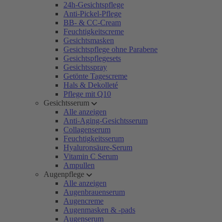
24h-Gesichtspflege
Anti-Pickel-Pflege
BB- & CC-Cream
Feuchtigkeitscreme
Gesichtsmasken
Gesichtspflege ohne Parabene
Gesichtspflegesets
Gesichtsspray
Getönte Tagescreme
Hals & Dekolleté
Pflege mit Q10
Gesichtsserum
Alle anzeigen
Anti-Aging-Gesichtsserum
Collagenserum
Feuchtigkeitsserum
Hyaluronsäure-Serum
Vitamin C Serum
Ampullen
Augenpflege
Alle anzeigen
Augenbrauenserum
Augencreme
Augenmasken & -pads
Augenserum