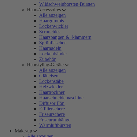
Wildschweinborsten-Bürsten
Haar-Accessoires
Alle anzeigen
Haargummis
Lockenwickler
Scrunchies
Haarspangen & -klammern
Sprühflaschen
Haarnadeln
Lockenbänder
Zubehör
Haarstyling-Geräte
Alle anzeigen
Glätteisen
Lockenstäbe
Heizwickler
Haartrockner
Haarschneidemaschine
Diffusor-Fön
Effilierschere
Friseurschere
Friseurumhänge
Warmluftbürsten
Make-up
Alle anzeigen