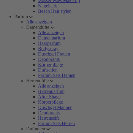
Wasserfestes Make-up
Nagellack
Beach Hair stylen
Parfum
Alle anzeigen
Damendüfte
Alle anzeigen
Damenparfum
Haarparfum
Bodyspray
Duschgel Frauen
Deodorants
Körperpflege
Duftseifen
Parfum Sets Damen
Herrendüfte
Alle anzeigen
Herrenparfum
After Shave
Körperpflege
Duschgel Männer
Deodorants
Herrenseife
Parfum Sets Herren
Duftnoten