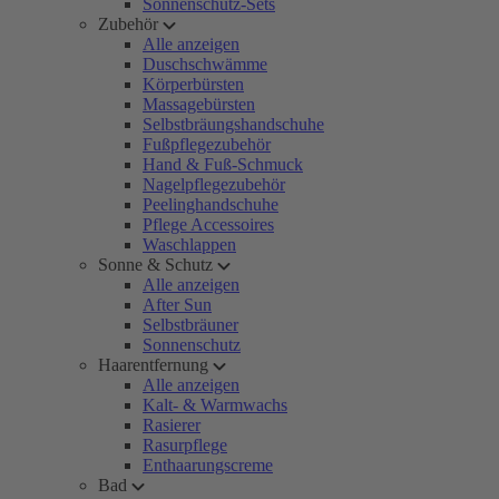
Sonnenschutz-Sets
Zubehör
Alle anzeigen
Duschschwämme
Körperbürsten
Massagebürsten
Selbstbräungshandschuhe
Fußpflegezubehör
Hand & Fuß-Schmuck
Nagelpflegezubehör
Peelinghandschuhe
Pflege Accessoires
Waschlappen
Sonne & Schutz
Alle anzeigen
After Sun
Selbstbräuner
Sonnenschutz
Haarentfernung
Alle anzeigen
Kalt- & Warmwachs
Rasierer
Rasurpflege
Enthaarungscreme
Bad