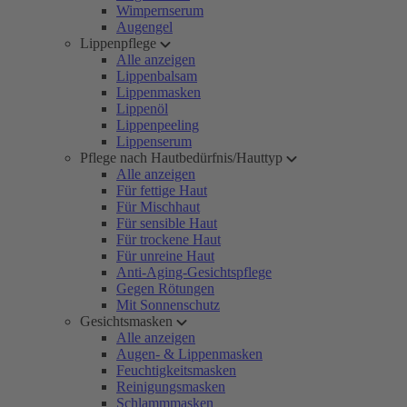
Wimpernserum
Augengel
Lippenpflege
Alle anzeigen
Lippenbalsam
Lippenmasken
Lippenöl
Lippenpeeling
Lippenserum
Pflege nach Hautbedürfnis/Hauttyp
Alle anzeigen
Für fettige Haut
Für Mischhaut
Für sensible Haut
Für trockene Haut
Für unreine Haut
Anti-Aging-Gesichtspflege
Gegen Rötungen
Mit Sonnenschutz
Gesichtsmasken
Alle anzeigen
Augen- & Lippenmasken
Feuchtigkeitsmasken
Reinigungsmasken
Schlammmasken