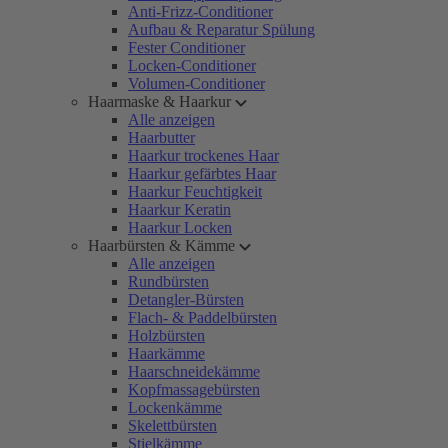
Anti-Frizz-Conditioner
Aufbau & Reparatur Spülung
Fester Conditioner
Locken-Conditioner
Volumen-Conditioner
Haarmaske & Haarkur
Alle anzeigen
Haarbutter
Haarkur trockenes Haar
Haarkur gefärbtes Haar
Haarkur Feuchtigkeit
Haarkur Keratin
Haarkur Locken
Haarbürsten & Kämme
Alle anzeigen
Rundbürsten
Detangler-Bürsten
Flach- & Paddelbürsten
Holzbürsten
Haarkämme
Haarschneidekämme
Kopfmassagebürsten
Lockenkämme
Skelettbürsten
Stielkämme