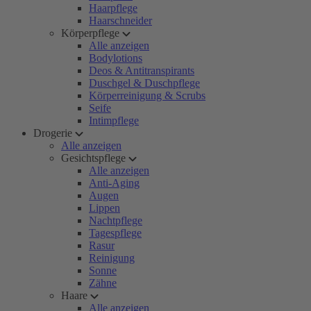
Haarpflege
Haarschneider
Körperpflege
Alle anzeigen
Bodylotions
Deos & Antitranspirants
Duschgel & Duschpflege
Körperreinigung & Scrubs
Seife
Intimpflege
Drogerie
Alle anzeigen
Gesichtspflege
Alle anzeigen
Anti-Aging
Augen
Lippen
Nachtpflege
Tagespflege
Rasur
Reinigung
Sonne
Zähne
Haare
Alle anzeigen