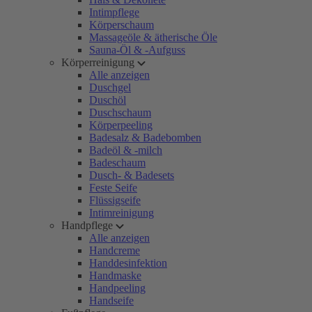
Intimpflege
Körperschaum
Massageöle & ätherische Öle
Sauna-Öl & -Aufguss
Körperreinigung
Alle anzeigen
Duschgel
Duschöl
Duschschaum
Körperpeeling
Badesalz & Badebomben
Badeöl & -milch
Badeschaum
Dusch- & Badesets
Feste Seife
Flüssigseife
Intimreinigung
Handpflege
Alle anzeigen
Handcreme
Handdesinfektion
Handmaske
Handpeeling
Handseife