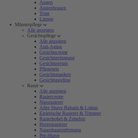
Augen
Augenbrauen
Teint
Lippen
Männerpflege
Alle anzeigen
Gesichtspflege
Alle anzeigen
Anti-Aging
Gesichtscreme
Gesichtsreinigung
Gesichtsserum
Pflegesets
Gesichtsmasken
Gesichtspeeling
Rasur
Alle anzeigen
Rasiercreme
Nassrasierer
After Shave Balsam & Lotion
Elektrische Rasierer & Trimmer
Rasierhobel & Zubehör
Herrenrasierer
Nasenhaarentfernung
Pre-Shave