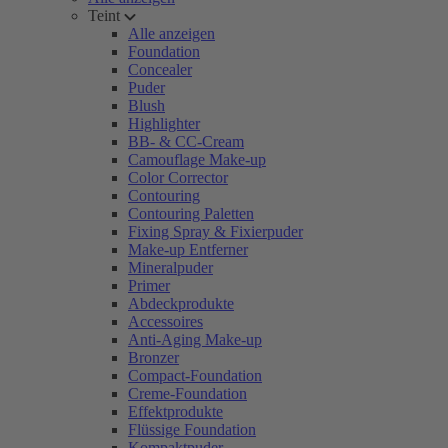
Teint
Alle anzeigen
Foundation
Concealer
Puder
Blush
Highlighter
BB- & CC-Cream
Camouflage Make-up
Color Corrector
Contouring
Contouring Paletten
Fixing Spray & Fixierpuder
Make-up Entferner
Mineralpuder
Primer
Abdeckprodukte
Accessoires
Anti-Aging Make-up
Bronzer
Compact-Foundation
Creme-Foundation
Effektprodukte
Flüssige Foundation
Kompaktpuder