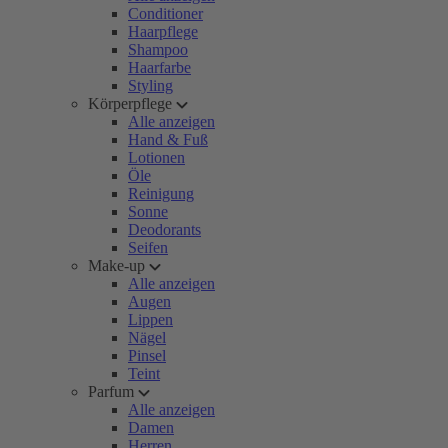
Conditioner
Haarpflege
Shampoo
Haarfarbe
Styling
Körperpflege
Alle anzeigen
Hand & Fuß
Lotionen
Öle
Reinigung
Sonne
Deodorants
Seifen
Make-up
Alle anzeigen
Augen
Lippen
Nägel
Pinsel
Teint
Parfum
Alle anzeigen
Damen
Herren