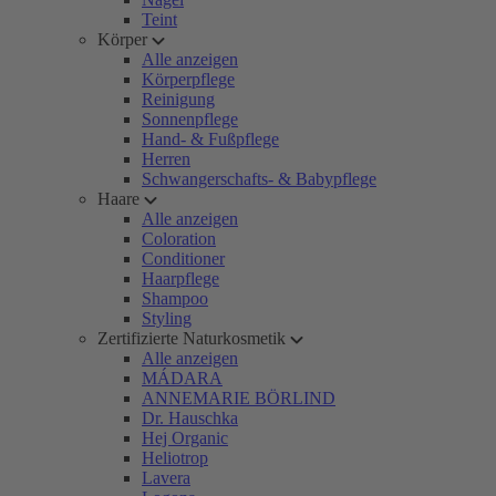
Teint
Körper
Alle anzeigen
Körperpflege
Reinigung
Sonnenpflege
Hand- & Fußpflege
Herren
Schwangerschafts- & Babypflege
Haare
Alle anzeigen
Coloration
Conditioner
Haarpflege
Shampoo
Styling
Zertifizierte Naturkosmetik
Alle anzeigen
MÁDARA
ANNEMARIE BÖRLIND
Dr. Hauschka
Hej Organic
Heliotrop
Lavera