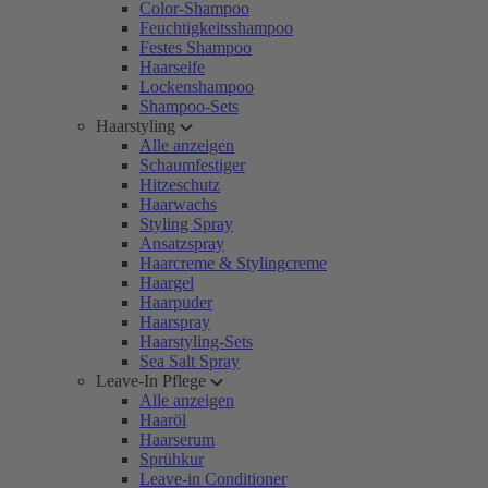
Color-Shampoo
Feuchtigkeitsshampoo
Festes Shampoo
Haarseife
Lockenshampoo
Shampoo-Sets
Haarstyling
Alle anzeigen
Schaumfestiger
Hitzeschutz
Haarwachs
Styling Spray
Ansatzspray
Haarcreme & Stylingcreme
Haargel
Haarpuder
Haarspray
Haarstyling-Sets
Sea Salt Spray
Leave-In Pflege
Alle anzeigen
Haaröl
Haarserum
Sprühkur
Leave-in Conditioner