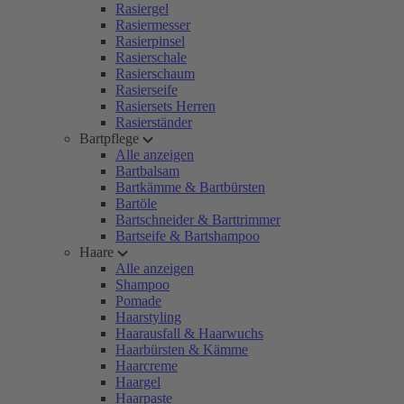
Rasiergel
Rasiermesser
Rasierpinsel
Rasierschale
Rasierschaum
Rasierseife
Rasiersets Herren
Rasierständer
Bartpflege
Alle anzeigen
Bartbalsam
Bartkämme & Bartbürsten
Bartöle
Bartschneider & Barttrimmer
Bartseife & Bartshampoo
Haare
Alle anzeigen
Shampoo
Pomade
Haarstyling
Haarausfall & Haarwuchs
Haarbürsten & Kämme
Haarcreme
Haargel
Haarpaste