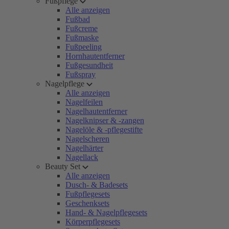
Fußpflege
Alle anzeigen
Fußbad
Fußcreme
Fußmaske
Fußpeeling
Hornhautentferner
Fußgesundheit
Fußspray
Nagelpflege
Alle anzeigen
Nagelfeilen
Nagelhautentferner
Nagelknipser & -zangen
Nagelöle & -pflegestifte
Nagelscheren
Nagelhärter
Nagellack
Beauty Set
Alle anzeigen
Dusch- & Badesets
Fußpflegesets
Geschenksets
Hand- & Nagelpflegesets
Körperpflegesets