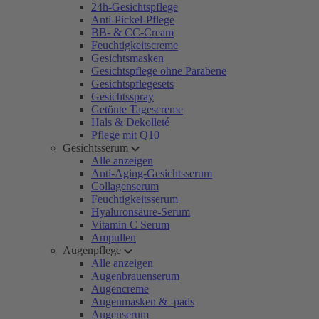
24h-Gesichtspflege
Anti-Pickel-Pflege
BB- & CC-Cream
Feuchtigkeitscreme
Gesichtsmasken
Gesichtspflege ohne Parabene
Gesichtspflegesets
Gesichtsspray
Getönte Tagescreme
Hals & Dekolleté
Pflege mit Q10
Gesichtsserum
Alle anzeigen
Anti-Aging-Gesichtsserum
Collagenserum
Feuchtigkeitsserum
Hyaluronsäure-Serum
Vitamin C Serum
Ampullen
Augenpflege
Alle anzeigen
Augenbrauenserum
Augencreme
Augenmasken & -pads
Augenserum