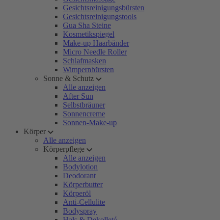
Gesichtsreinigungsbürsten
Gesichtsreinigungstools
Gua Sha Steine
Kosmetikspiegel
Make-up Haarbänder
Micro Needle Roller
Schlafmasken
Wimpernbürsten
Sonne & Schutz
Alle anzeigen
After Sun
Selbstbräuner
Sonnencreme
Sonnen-Make-up
Körper
Alle anzeigen
Körperpflege
Alle anzeigen
Bodylotion
Deodorant
Körperbutter
Körperöl
Anti-Cellulite
Bodyspray
Hals & Dekolleté