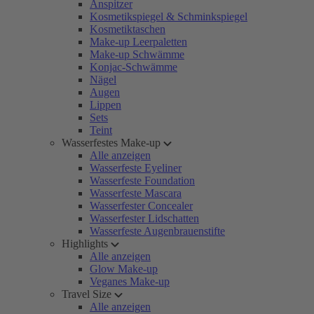
Anspitzer
Kosmetikspiegel & Schminkspiegel
Kosmetiktaschen
Make-up Leerpaletten
Make-up Schwämme
Konjac-Schwämme
Nägel
Augen
Lippen
Sets
Teint
Wasserfestes Make-up
Alle anzeigen
Wasserfeste Eyeliner
Wasserfeste Foundation
Wasserfeste Mascara
Wasserfester Concealer
Wasserfester Lidschatten
Wasserfeste Augenbrauenstifte
Highlights
Alle anzeigen
Glow Make-up
Veganes Make-up
Travel Size
Alle anzeigen