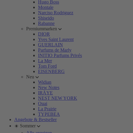
Hugo Boss
Montale
Narciso Rodriguez
Shiseido
Rabanne
Premiummarken
DIOR
Yves Saint Laurent
GUERLAIN
Parfums de Marly
INITIO Parfums Privés
La Mer
Tom Ford
EISENBERG
Neu
Widian
New Notes
IRÄYE
NEST NEW YORK
Ouai
La Prairie
TYPEBEA
Angebote & Bestseller
☀️ Sommer
Alle anzeigen