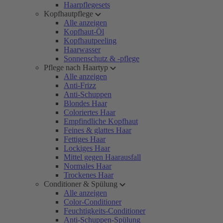
Haarpflegesets
Kopfhautpflege
Alle anzeigen
Kopfhaut-Öl
Kopfhautpeeling
Haarwasser
Sonnenschutz & -pflege
Pflege nach Haartyp
Alle anzeigen
Anti-Frizz
Anti-Schuppen
Blondes Haar
Coloriertes Haar
Empfindliche Kopfhaut
Feines & glattes Haar
Fettiges Haar
Lockiges Haar
Mittel gegen Haarausfall
Normales Haar
Trockenes Haar
Conditioner & Spülung
Alle anzeigen
Color-Conditioner
Feuchtigkeits-Conditioner
Anti-Schuppen-Spülung