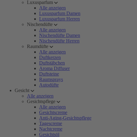
Luxusparfum
Alle anzeigen
Luxusparfum Damen
Luxusparfum Herren
Nischendüfte
Alle anzeigen
Nischendüfte Damen
Nischendüfte Herren
Raumdüfte
Alle anzeigen
Duftkerzen
Duftstäbchen
Aroma Diffuser
Duftsteine
Raumsprays
Autodüfte
Gesicht
Alle anzeigen
Gesichtspflege
Alle anzeigen
Gesichtscreme
Anti-Aging-Gesichtspflege
Tagescreme
Nachtcreme
Gesichtsöl