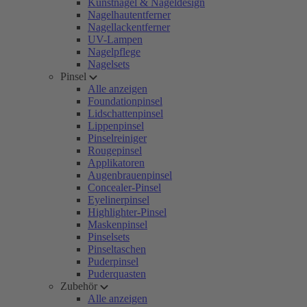
Kunstnägel & Nageldesign
Nagelhautentferner
Nagellackentferner
UV-Lampen
Nagelpflege
Nagelsets
Pinsel
Alle anzeigen
Foundationpinsel
Lidschattenpinsel
Lippenpinsel
Pinselreiniger
Rougepinsel
Applikatoren
Augenbrauenpinsel
Concealer-Pinsel
Eyelinerpinsel
Highlighter-Pinsel
Maskenpinsel
Pinselsets
Pinseltaschen
Puderpinsel
Puderquasten
Zubehör
Alle anzeigen