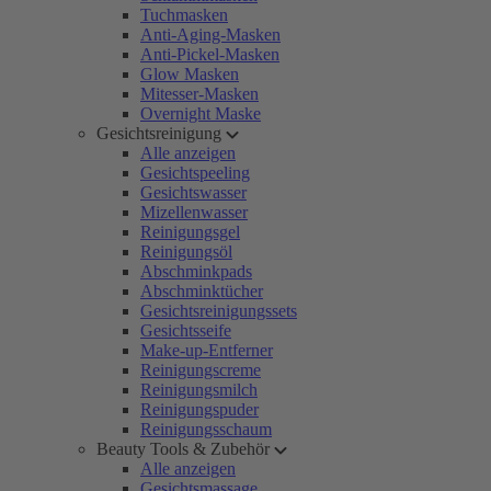
Tuchmasken
Anti-Aging-Masken
Anti-Pickel-Masken
Glow Masken
Mitesser-Masken
Overnight Maske
Gesichtsreinigung
Alle anzeigen
Gesichtspeeling
Gesichtswasser
Mizellenwasser
Reinigungsgel
Reinigungsöl
Abschminkpads
Abschminktücher
Gesichtsreinigungssets
Gesichtsseife
Make-up-Entferner
Reinigungscreme
Reinigungsmilch
Reinigungspuder
Reinigungsschaum
Beauty Tools & Zubehör
Alle anzeigen
Gesichtsmassage