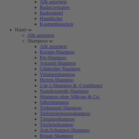
Alle anzeigen
Badaccessoires
Bademäntel
Handtücher
Kosmetiktaschen
Haare
Alle anzeigen
Shampoos
Alle anzeigen
Keratin-Shampoo
Pre-Shampoo
Arganöl-Shampoo
Glättendes Shampoo
Volumenshampoo
Herren-Shampoo
2-in-1-Shampoo & -Conditioner
Naturkosmetik-Shampoo
Shampoo ohne Silikone & Co.
Silbershampoo
Teebaumöl-Shampoo
Tiefenreinigungsshampoo
Tönungsshampoo
Trockenshampoo
Anti-Schuppen-Shampoo
Repair-Shampoo