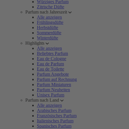
Würziges Parfum
Zitrische Düfte
Parfum nach Jahreszeit
Alle anzeigen
Frühlingsdüfte
Herbstdüfte
Sommerdüfte
Winterdüfte
Highlights
Alle anzeigen
Beliebtes Parfum
Eau de Cologne
Eau de Parfum
Eau de Toilette
Parfum Angebote
Parfum auf Rechnung
Parfum Miniaturen
Parfum Neuheiten
Unisex Parfum
Parfum nach Land
Alle anzeigen
Arabisches Parfum
Französisches Parfum
Italienisches Parfum
Spanisches Parfum