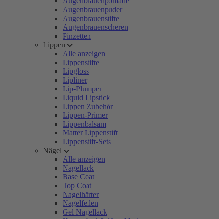
Augenbrauenpomade
Augenbrauenpuder
Augenbrauenstifte
Augenbrauenscheren
Pinzetten
Lippen
Alle anzeigen
Lippenstifte
Lipgloss
Lipliner
Lip-Plumper
Liquid Lipstick
Lippen Zubehör
Lippen-Primer
Lippenbalsam
Matter Lippenstift
Lippenstift-Sets
Nägel
Alle anzeigen
Nagellack
Base Coat
Top Coat
Nagelhärter
Nagelfeilen
Gel Nagellack