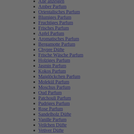
Alle anzeigen
Amber Parfum
Orientalisches Parfum
Blumiges Parfum
Fruchtiges Parfum
Frisches Parfum
Apfel Parfum
Aromatisches Parfum
Bergamotte Parfum
Chypre Düfte
Frische Wäsche Parfum
Holziges Parfum
Jasmin Parfum
Kokos Parfum
Maiglöckchen Parfum
Molekül Parfum
Moschus Parfum
Oud Parfum
Patchouli Parfum
Pudriges Parfum
Rose Parfum
Sandelholz Düfte
Vanille Parfum
Veilchen Düfte
Vetiver Düfte