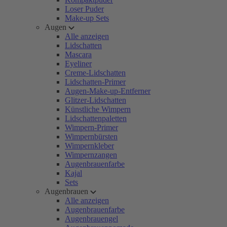
Loser Puder
Make-up Sets
Augen
Alle anzeigen
Lidschatten
Mascara
Eyeliner
Creme-Lidschatten
Lidschatten-Primer
Augen-Make-up-Entferner
Glitzer-Lidschatten
Künstliche Wimpern
Lidschattenpaletten
Wimpern-Primer
Wimpernbürsten
Wimpernkleber
Wimpernzangen
Augenbrauenfarbe
Kajal
Sets
Augenbrauen
Alle anzeigen
Augenbrauenfarbe
Augenbrauengel