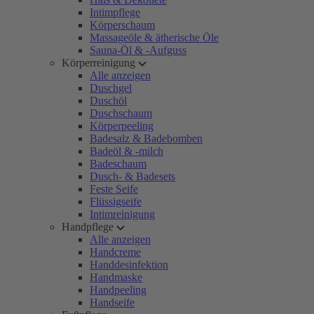
Intimpflege
Körperschaum
Massageöle & ätherische Öle
Sauna-Öl & -Aufguss
Körperreinigung
Alle anzeigen
Duschgel
Duschöl
Duschschaum
Körperpeeling
Badesalz & Badebomben
Badeöl & -milch
Badeschaum
Dusch- & Badesets
Feste Seife
Flüssigseife
Intimreinigung
Handpflege
Alle anzeigen
Handcreme
Handdesinfektion
Handmaske
Handpeeling
Handseife