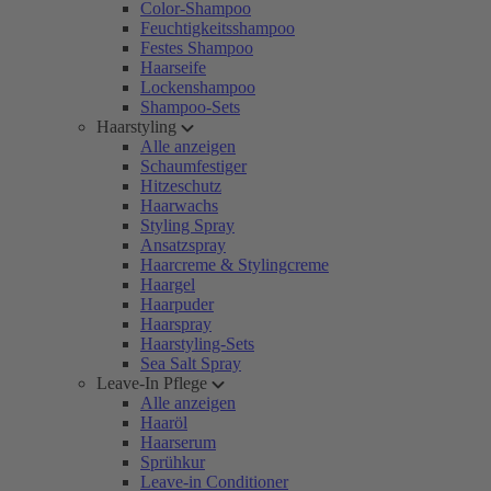
Color-Shampoo
Feuchtigkeitsshampoo
Festes Shampoo
Haarseife
Lockenshampoo
Shampoo-Sets
Haarstyling
Alle anzeigen
Schaumfestiger
Hitzeschutz
Haarwachs
Styling Spray
Ansatzspray
Haarcreme & Stylingcreme
Haargel
Haarpuder
Haarspray
Haarstyling-Sets
Sea Salt Spray
Leave-In Pflege
Alle anzeigen
Haaröl
Haarserum
Sprühkur
Leave-in Conditioner