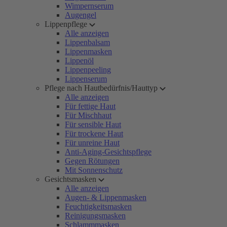
Wimpernserum
Augengel
Lippenpflege
Alle anzeigen
Lippenbalsam
Lippenmasken
Lippenöl
Lippenpeeling
Lippenserum
Pflege nach Hautbedürfnis/Hauttyp
Alle anzeigen
Für fettige Haut
Für Mischhaut
Für sensible Haut
Für trockene Haut
Für unreine Haut
Anti-Aging-Gesichtspflege
Gegen Rötungen
Mit Sonnenschutz
Gesichtsmasken
Alle anzeigen
Augen- & Lippenmasken
Feuchtigkeitsmasken
Reinigungsmasken
Schlammmasken