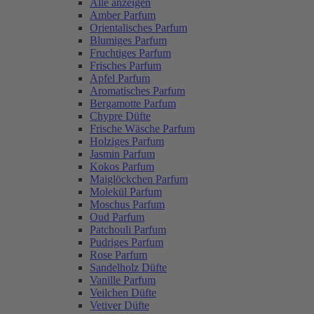
Alle anzeigen
Amber Parfum
Orientalisches Parfum
Blumiges Parfum
Fruchtiges Parfum
Frisches Parfum
Apfel Parfum
Aromatisches Parfum
Bergamotte Parfum
Chypre Düfte
Frische Wäsche Parfum
Holziges Parfum
Jasmin Parfum
Kokos Parfum
Maiglöckchen Parfum
Molekül Parfum
Moschus Parfum
Oud Parfum
Patchouli Parfum
Pudriges Parfum
Rose Parfum
Sandelholz Düfte
Vanille Parfum
Veilchen Düfte
Vetiver Düfte