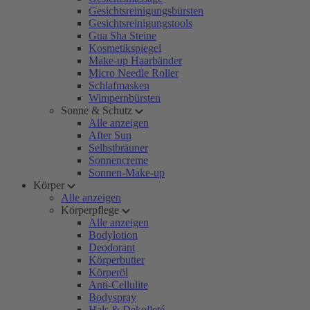
Gesichtsreinigungsbürsten
Gesichtsreinigungstools
Gua Sha Steine
Kosmetikspiegel
Make-up Haarbänder
Micro Needle Roller
Schlafmasken
Wimpernbürsten
Sonne & Schutz
Alle anzeigen
After Sun
Selbstbräuner
Sonnencreme
Sonnen-Make-up
Körper
Alle anzeigen
Körperpflege
Alle anzeigen
Bodylotion
Deodorant
Körperbutter
Körperöl
Anti-Cellulite
Bodyspray
Hals & Dekolleté