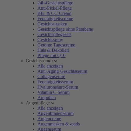
24h-Gesichtspflege
Anti-Pickel-Pflege
BB- & CC-Cream
Feuchtigkeitscreme
Gesichtsmasken
Gesichtspflege ohne Parabene
Gesichtspflegesets
Gesichtsspray
Getönte Tagescreme
Hals & Dekolleté
Pflege mit Q10
Gesichtsserum
Alle anzeigen
Anti-Aging-Gesichtsserum
Collagenserum
Feuchtigkeitsserum
Hyaluronsäure-Serum
Vitamin C Serum
Ampullen
Augenpflege
Alle anzeigen
Augenbrauenserum
Augencreme
Augenmasken & -pads
Augenserum