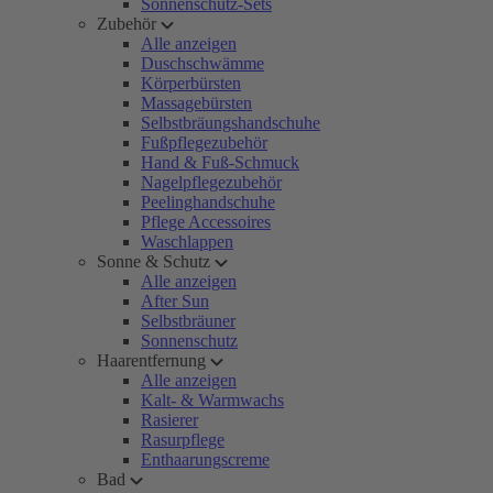
Sonnenschutz-Sets
Zubehör
Alle anzeigen
Duschschwämme
Körperbürsten
Massagebürsten
Selbstbräungshandschuhe
Fußpflegezubehör
Hand & Fuß-Schmuck
Nagelpflegezubehör
Peelinghandschuhe
Pflege Accessoires
Waschlappen
Sonne & Schutz
Alle anzeigen
After Sun
Selbstbräuner
Sonnenschutz
Haarentfernung
Alle anzeigen
Kalt- & Warmwachs
Rasierer
Rasurpflege
Enthaarungscreme
Bad