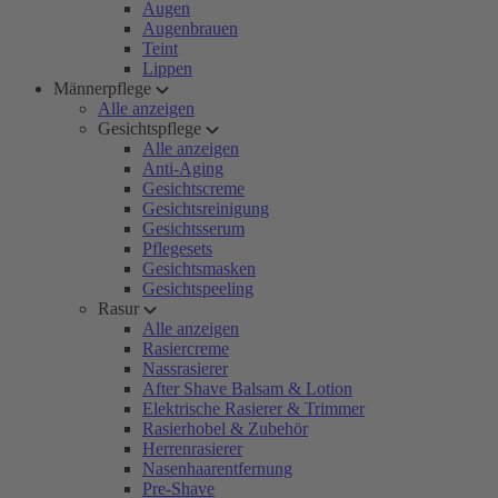
Augen
Augenbrauen
Teint
Lippen
Männerpflege
Alle anzeigen
Gesichtspflege
Alle anzeigen
Anti-Aging
Gesichtscreme
Gesichtsreinigung
Gesichtsserum
Pflegesets
Gesichtsmasken
Gesichtspeeling
Rasur
Alle anzeigen
Rasiercreme
Nassrasierer
After Shave Balsam & Lotion
Elektrische Rasierer & Trimmer
Rasierhobel & Zubehör
Herrenrasierer
Nasenhaarentfernung
Pre-Shave