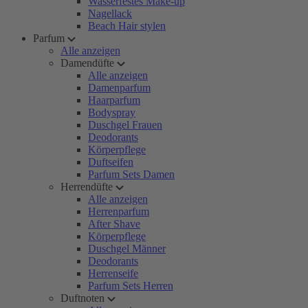
Wasserfestes Make-up
Nagellack
Beach Hair stylen
Parfum
Alle anzeigen
Damendüfte
Alle anzeigen
Damenparfum
Haarparfum
Bodyspray
Duschgel Frauen
Deodorants
Körperpflege
Duftseifen
Parfum Sets Damen
Herrendüfte
Alle anzeigen
Herrenparfum
After Shave
Körperpflege
Duschgel Männer
Deodorants
Herrenseife
Parfum Sets Herren
Duftnoten