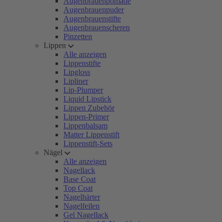
Augenbrauenpomade
Augenbrauenpuder
Augenbrauenstifte
Augenbrauenscheren
Pinzetten
Lippen
Alle anzeigen
Lippenstifte
Lipgloss
Lipliner
Lip-Plumper
Liquid Lipstick
Lippen Zubehör
Lippen-Primer
Lippenbalsam
Matter Lippenstift
Lippenstift-Sets
Nägel
Alle anzeigen
Nagellack
Base Coat
Top Coat
Nagelhärter
Nagelfeilen
Gel Nagellack