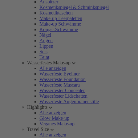
Anspitzer
Kosmetikspiegel & Schminkspiegel
Kosmetiktaschen
Make-up Leerpaletten
Make-up Schwämme
Konjac-Schwämme
Nägel
Augen
Lippen
Sets
Teint
Wasserfestes Make-up
Alle anzeigen
Wasserfeste Eyeliner
Wasserfeste Foundation
Wasserfeste Mascara
Wasserfester Concealer
Wasserfester Lidschatten
Wasserfeste Augenbrauenstifte
Highlights
Alle anzeigen
Glow Make-up
Veganes Make-up
Travel Size
Alle anzeigen