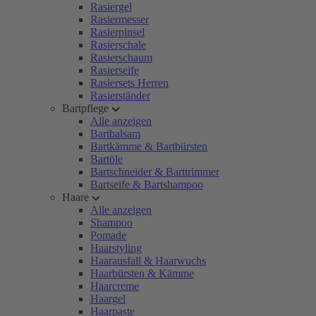
Rasiergel
Rasiermesser
Rasierpinsel
Rasierschale
Rasierschaum
Rasierseife
Rasiersets Herren
Rasierständer
Bartpflege
Alle anzeigen
Bartbalsam
Bartkämme & Bartbürsten
Bartöle
Bartschneider & Barttrimmer
Bartseife & Bartshampoo
Haare
Alle anzeigen
Shampoo
Pomade
Haarstyling
Haarausfall & Haarwuchs
Haarbürsten & Kämme
Haarcreme
Haargel
Haarpaste