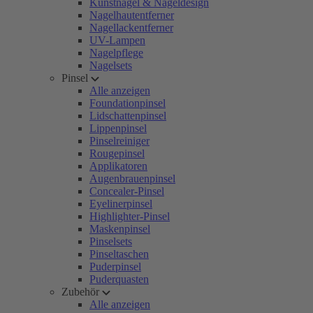
Kunstnägel & Nageldesign
Nagelhautentferner
Nagellackentferner
UV-Lampen
Nagelpflege
Nagelsets
Pinsel
Alle anzeigen
Foundationpinsel
Lidschattenpinsel
Lippenpinsel
Pinselreiniger
Rougepinsel
Applikatoren
Augenbrauenpinsel
Concealer-Pinsel
Eyelinerpinsel
Highlighter-Pinsel
Maskenpinsel
Pinselsets
Pinseltaschen
Puderpinsel
Puderquasten
Zubehör
Alle anzeigen