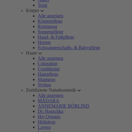
Teint
Körper
Alle anzeigen
Körperpflege
Reinigung
Sonnenpflege
Hand- & Fußpflege
Herren
Schwangerschafts- & Babypflege
Haare
Alle anzeigen
Coloration
Conditioner
Haarpflege
Shampoo
Styling
Zertifizierte Naturkosmetik
Alle anzeigen
MÁDARA
ANNEMARIE BÖRLIND
Dr. Hauschka
Hej Organic
Heliotrop
Lavera