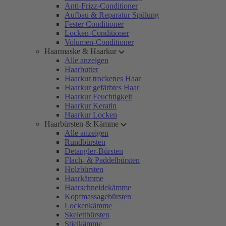
Anti-Frizz-Conditioner
Aufbau & Reparatur Spülung
Fester Conditioner
Locken-Conditioner
Volumen-Conditioner
Haarmaske & Haarkur
Alle anzeigen
Haarbutter
Haarkur trockenes Haar
Haarkur gefärbtes Haar
Haarkur Feuchtigkeit
Haarkur Keratin
Haarkur Locken
Haarbürsten & Kämme
Alle anzeigen
Rundbürsten
Detangler-Bürsten
Flach- & Paddelbürsten
Holzbürsten
Haarkämme
Haarschneidekämme
Kopfmassagebürsten
Lockenkämme
Skelettbürsten
Stielkämme