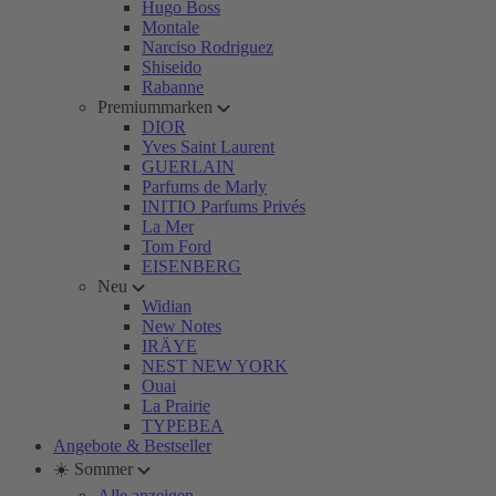
Hugo Boss
Montale
Narciso Rodriguez
Shiseido
Rabanne
Premiummarken
DIOR
Yves Saint Laurent
GUERLAIN
Parfums de Marly
INITIO Parfums Privés
La Mer
Tom Ford
EISENBERG
Neu
Widian
New Notes
IRÄYE
NEST NEW YORK
Ouai
La Prairie
TYPEBEA
Angebote & Bestseller
☀️ Sommer
Alle anzeigen