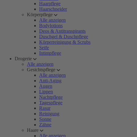
Haarpflege
Haarschneider
Körperpflege
Alle anzeigen
Bodylotions
Deos & Antitranspirants
Duschgel & Duschpflege
Körperreinigung & Scrubs
Seife
Intimpflege
Drogerie
Alle anzeigen
Gesichtspflege
Alle anzeigen
Anti-Aging
Augen
Lippen
Nachtpflege
Tagespflege
Rasur
Reinigung
Sonne
Zähne
Haare
Alle anzeigen