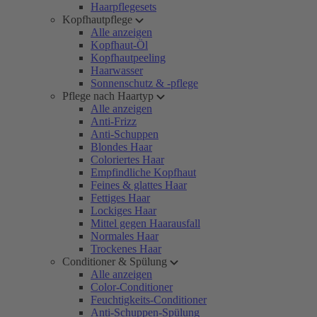
Haarpflegesets
Kopfhautpflege
Alle anzeigen
Kopfhaut-Öl
Kopfhautpeeling
Haarwasser
Sonnenschutz & -pflege
Pflege nach Haartyp
Alle anzeigen
Anti-Frizz
Anti-Schuppen
Blondes Haar
Coloriertes Haar
Empfindliche Kopfhaut
Feines & glattes Haar
Fettiges Haar
Lockiges Haar
Mittel gegen Haarausfall
Normales Haar
Trockenes Haar
Conditioner & Spülung
Alle anzeigen
Color-Conditioner
Feuchtigkeits-Conditioner
Anti-Schuppen-Spülung