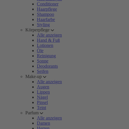
Conditioner
Haarpflege
Shampoo
Haarfarbe
Styling
Körperpflege
Alle anzeigen
Hand & Fuß
Lotionen
Öle
Reinigung
Sonne
Deodorants
Seifen
Make-up
Alle anzeigen
Augen
Lippen
Nägel
Pinsel
Teint
Parfum
Alle anzeigen
Damen
Herren