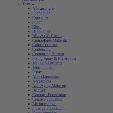
Teint
Alle anzeigen
Foundation
Concealer
Puder
Blush
Highlighter
BB- & CC-Cream
Camouflage Make-up
Color Corrector
Contouring
Contouring Paletten
Fixing Spray & Fixierpuder
Make-up Entferner
Mineralpuder
Primer
Abdeckprodukte
Accessoires
Anti-Aging Make-up
Bronzer
Compact-Foundation
Creme-Foundation
Effektprodukte
Flüssige Foundation
Kompaktpuder