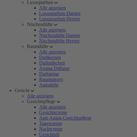
Luxusparfum
Alle anzeigen
Luxusparfum Damen
Luxusparfum Herren
Nischendüfte
Alle anzeigen
Nischendüfte Damen
Nischendüfte Herren
Raumdüfte
Alle anzeigen
Duftkerzen
Duftstäbchen
Aroma Diffuser
Duftsteine
Raumsprays
Autodüfte
Gesicht
Alle anzeigen
Gesichtspflege
Alle anzeigen
Gesichtscreme
Anti-Aging-Gesichtspflege
Tagescreme
Nachtcreme
Gesichtsöl