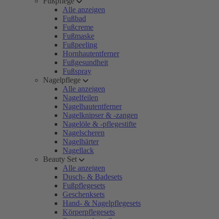
Fußpflege
Alle anzeigen
Fußbad
Fußcreme
Fußmaske
Fußpeeling
Hornhautentferner
Fußgesundheit
Fußspray
Nagelpflege
Alle anzeigen
Nagelfeilen
Nagelhautentferner
Nagelknipser & -zangen
Nagelöle & -pflegestifte
Nagelscheren
Nagelhärter
Nagellack
Beauty Set
Alle anzeigen
Dusch- & Badesets
Fußpflegesets
Geschenksets
Hand- & Nagelpflegesets
Körperpflegesets