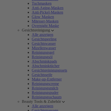
Tuchmasken
Anti-Aging-Masken
Anti-Pickel-Masken
Glow Masken
Mitesser-Masken
Overnight Maske
Gesichtsreinigung
Alle anzeigen
Gesichtspeeling
Gesichtswasser
Mizellenwasser
Reinigungsgel
Reinigungsöl
Abschminkpads
Abschminktücher
Gesichtsreinigungssets
Gesichtsseife
Make-up-Entferner
Reinigungscreme
Reinigungsmilch
Reinigungspuder
Reinigungsschaum
Beauty Tools & Zubehör
Alle anzeigen
Gesichtsmassage