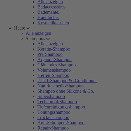
Alle anzeigen
Badaccessoires
Bademäntel
Handtücher
Kosmetiktaschen
Haare
Alle anzeigen
Shampoos
Alle anzeigen
Keratin-Shampoo
Pre-Shampoo
Arganöl-Shampoo
Glättendes Shampoo
Volumenshampoo
Herren-Shampoo
2-in-1-Shampoo & -Conditioner
Naturkosmetik-Shampoo
Shampoo ohne Silikone & Co.
Silbershampoo
Teebaumöl-Shampoo
Tiefenreinigungsshampoo
Tönungsshampoo
Trockenshampoo
Anti-Schuppen-Shampoo
Repair-Shampoo