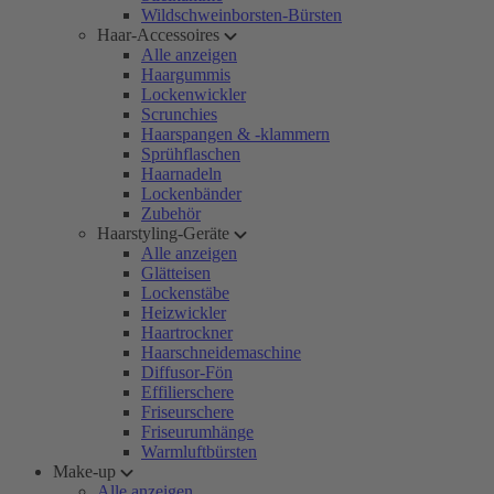
Wildschweinborsten-Bürsten
Haar-Accessoires
Alle anzeigen
Haargummis
Lockenwickler
Scrunchies
Haarspangen & -klammern
Sprühflaschen
Haarnadeln
Lockenbänder
Zubehör
Haarstyling-Geräte
Alle anzeigen
Glätteisen
Lockenstäbe
Heizwickler
Haartrockner
Haarschneidemaschine
Diffusor-Fön
Effilierschere
Friseurschere
Friseurumhänge
Warmluftbürsten
Make-up
Alle anzeigen