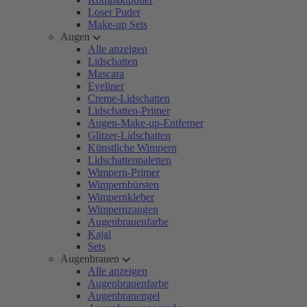
Loser Puder
Make-up Sets
Augen
Alle anzeigen
Lidschatten
Mascara
Eyeliner
Creme-Lidschatten
Lidschatten-Primer
Augen-Make-up-Entferner
Glitzer-Lidschatten
Künstliche Wimpern
Lidschattenpaletten
Wimpern-Primer
Wimpernbürsten
Wimpernkleber
Wimpernzangen
Augenbrauenfarbe
Kajal
Sets
Augenbrauen
Alle anzeigen
Augenbrauenfarbe
Augenbrauengel