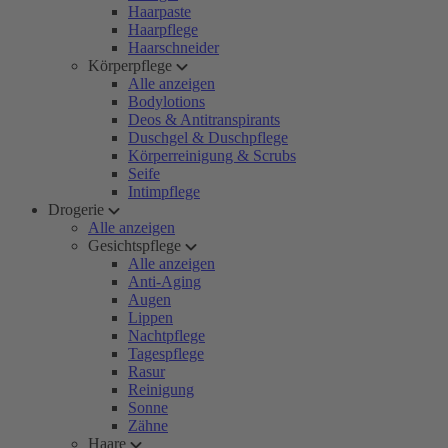
Haarpaste
Haarpflege
Haarschneider
Körperpflege
Alle anzeigen
Bodylotions
Deos & Antitranspirants
Duschgel & Duschpflege
Körperreinigung & Scrubs
Seife
Intimpflege
Drogerie
Alle anzeigen
Gesichtspflege
Alle anzeigen
Anti-Aging
Augen
Lippen
Nachtpflege
Tagespflege
Rasur
Reinigung
Sonne
Zähne
Haare