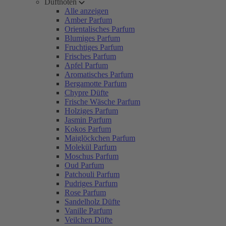
Duftnoten
Alle anzeigen
Amber Parfum
Orientalisches Parfum
Blumiges Parfum
Fruchtiges Parfum
Frisches Parfum
Apfel Parfum
Aromatisches Parfum
Bergamotte Parfum
Chypre Düfte
Frische Wäsche Parfum
Holziges Parfum
Jasmin Parfum
Kokos Parfum
Maiglöckchen Parfum
Molekül Parfum
Moschus Parfum
Oud Parfum
Patchouli Parfum
Pudriges Parfum
Rose Parfum
Sandelholz Düfte
Vanille Parfum
Veilchen Düfte