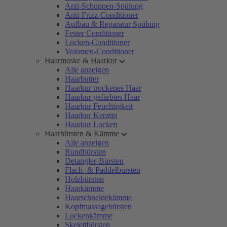
Anti-Schuppen-Spülung
Anti-Frizz-Conditioner
Aufbau & Reparatur Spülung
Fester Conditioner
Locken-Conditioner
Volumen-Conditioner
Haarmaske & Haarkur
Alle anzeigen
Haarbutter
Haarkur trockenes Haar
Haarkur gefärbtes Haar
Haarkur Feuchtigkeit
Haarkur Keratin
Haarkur Locken
Haarbürsten & Kämme
Alle anzeigen
Rundbürsten
Detangler-Bürsten
Flach- & Paddelbürsten
Holzbürsten
Haarkämme
Haarschneidekämme
Kopfmassagebürsten
Lockenkämme
Skelettbürsten