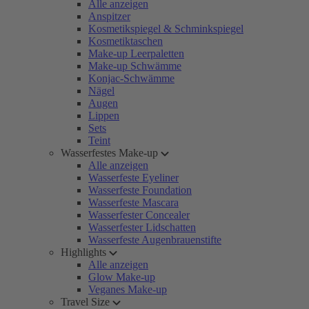
Alle anzeigen
Anspitzer
Kosmetikspiegel & Schminkspiegel
Kosmetiktaschen
Make-up Leerpaletten
Make-up Schwämme
Konjac-Schwämme
Nägel
Augen
Lippen
Sets
Teint
Wasserfestes Make-up
Alle anzeigen
Wasserfeste Eyeliner
Wasserfeste Foundation
Wasserfeste Mascara
Wasserfester Concealer
Wasserfester Lidschatten
Wasserfeste Augenbrauenstifte
Highlights
Alle anzeigen
Glow Make-up
Veganes Make-up
Travel Size