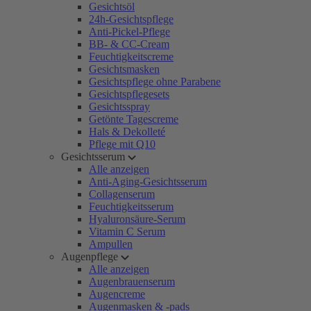
Gesichtsöl
24h-Gesichtspflege
Anti-Pickel-Pflege
BB- & CC-Cream
Feuchtigkeitscreme
Gesichtsmasken
Gesichtspflege ohne Parabene
Gesichtspflegesets
Gesichtsspray
Getönte Tagescreme
Hals & Dekolleté
Pflege mit Q10
Gesichtsserum
Alle anzeigen
Anti-Aging-Gesichtsserum
Collagenserum
Feuchtigkeitsserum
Hyaluronsäure-Serum
Vitamin C Serum
Ampullen
Augenpflege
Alle anzeigen
Augenbrauenserum
Augencreme
Augenmasken & -pads