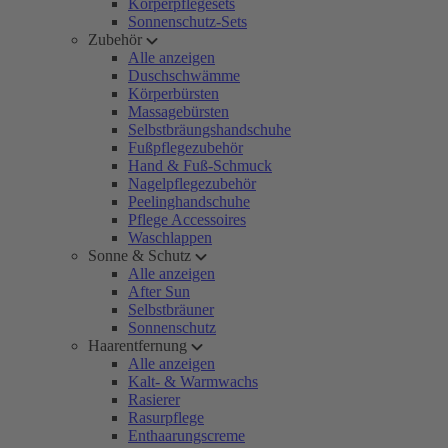
Körperpflegesets
Sonnenschutz-Sets
Zubehör
Alle anzeigen
Duschschwämme
Körperbürsten
Massagebürsten
Selbstbräungshandschuhe
Fußpflegezubehör
Hand & Fuß-Schmuck
Nagelpflegezubehör
Peelinghandschuhe
Pflege Accessoires
Waschlappen
Sonne & Schutz
Alle anzeigen
After Sun
Selbstbräuner
Sonnenschutz
Haarentfernung
Alle anzeigen
Kalt- & Warmwachs
Rasierer
Rasurpflege
Enthaarungscreme