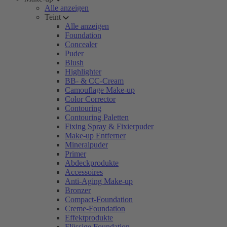
Alle anzeigen
Teint
Alle anzeigen
Foundation
Concealer
Puder
Blush
Highlighter
BB- & CC-Cream
Camouflage Make-up
Color Corrector
Contouring
Contouring Paletten
Fixing Spray & Fixierpuder
Make-up Entferner
Mineralpuder
Primer
Abdeckprodukte
Accessoires
Anti-Aging Make-up
Bronzer
Compact-Foundation
Creme-Foundation
Effektprodukte
Flüssige Foundation