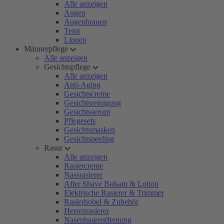
Alle anzeigen
Augen
Augenbrauen
Teint
Lippen
Männerpflege
Alle anzeigen
Gesichtspflege
Alle anzeigen
Anti-Aging
Gesichtscreme
Gesichtsreinigung
Gesichtsserum
Pflegesets
Gesichtsmasken
Gesichtspeeling
Rasur
Alle anzeigen
Rasiercreme
Nassrasierer
After Shave Balsam & Lotion
Elektrische Rasierer & Trimmer
Rasierhobel & Zubehör
Herrenrasierer
Nasenhaarentfernung