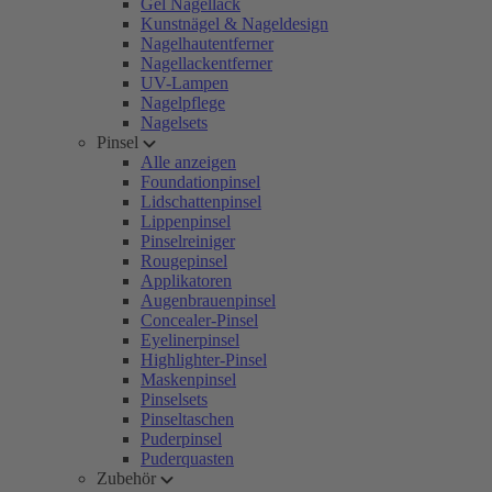
Gel Nagellack
Kunstnägel & Nageldesign
Nagelhautentferner
Nagellackentferner
UV-Lampen
Nagelpflege
Nagelsets
Pinsel
Alle anzeigen
Foundationpinsel
Lidschattenpinsel
Lippenpinsel
Pinselreiniger
Rougepinsel
Applikatoren
Augenbrauenpinsel
Concealer-Pinsel
Eyelinerpinsel
Highlighter-Pinsel
Maskenpinsel
Pinselsets
Pinseltaschen
Puderpinsel
Puderquasten
Zubehör