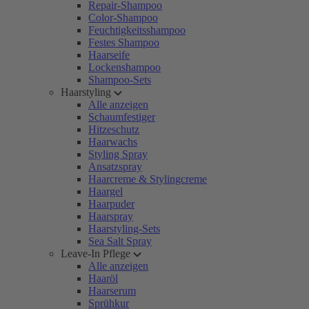
Repair-Shampoo
Color-Shampoo
Feuchtigkeitsshampoo
Festes Shampoo
Haarseife
Lockenshampoo
Shampoo-Sets
Haarstyling
Alle anzeigen
Schaumfestiger
Hitzeschutz
Haarwachs
Styling Spray
Ansatzspray
Haarcreme & Stylingcreme
Haargel
Haarpuder
Haarspray
Haarstyling-Sets
Sea Salt Spray
Leave-In Pflege
Alle anzeigen
Haaröl
Haarserum
Sprühkur