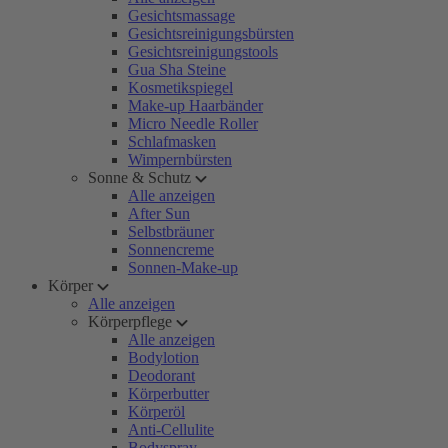
Gesichtsmassage
Gesichtsreinigungsbürsten
Gesichtsreinigungstools
Gua Sha Steine
Kosmetikspiegel
Make-up Haarbänder
Micro Needle Roller
Schlafmasken
Wimpernbürsten
Sonne & Schutz
Alle anzeigen
After Sun
Selbstbräuner
Sonnencreme
Sonnen-Make-up
Körper
Alle anzeigen
Körperpflege
Alle anzeigen
Bodylotion
Deodorant
Körperbutter
Körperöl
Anti-Cellulite
Bodyspray