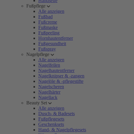
Handseife
Fußpflege
Alle anzeigen
Fußbad
Fußcreme
Fußmaske
Fußpeeling
Hornhautentferner
Fußgesundheit
Fußspray
Nagelpflege
Alle anzeigen
Nagelfeilen
Nagelhautentferner
Nagelknipser & -zangen
Nagelöle & -pflegestifte
Nagelscheren
Nagelhärter
Nagellack
Beauty Set
Alle anzeigen
Dusch- & Badesets
Fußpflegesets
Geschenksets
Hand- & Nagelpflegesets