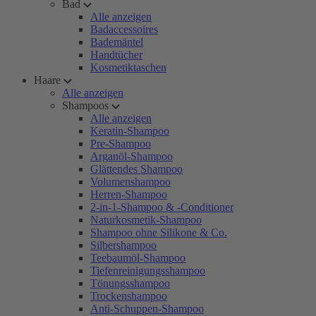
Bad
Alle anzeigen
Badaccessoires
Bademäntel
Handtücher
Kosmetiktaschen
Haare
Alle anzeigen
Shampoos
Alle anzeigen
Keratin-Shampoo
Pre-Shampoo
Arganöl-Shampoo
Glättendes Shampoo
Volumenshampoo
Herren-Shampoo
2-in-1-Shampoo & -Conditioner
Naturkosmetik-Shampoo
Shampoo ohne Silikone & Co.
Silbershampoo
Teebaumöl-Shampoo
Tiefenreinigungsshampoo
Tönungsshampoo
Trockenshampoo
Anti-Schuppen-Shampoo