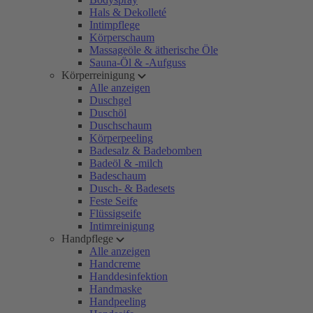
Hals & Dekolleté
Intimpflege
Körperschaum
Massageöle & ätherische Öle
Sauna-Öl & -Aufguss
Körperreinigung
Alle anzeigen
Duschgel
Duschöl
Duschschaum
Körperpeeling
Badesalz & Badebomben
Badeöl & -milch
Badeschaum
Dusch- & Badesets
Feste Seife
Flüssigseife
Intimreinigung
Handpflege
Alle anzeigen
Handcreme
Handdesinfektion
Handmaske
Handpeeling