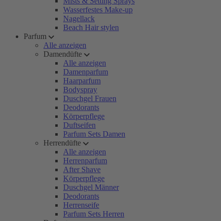
Mists & Setting Sprays
Wasserfestes Make-up
Nagellack
Beach Hair stylen
Parfum
Alle anzeigen
Damendüfte
Alle anzeigen
Damenparfum
Haarparfum
Bodyspray
Duschgel Frauen
Deodorants
Körperpflege
Duftseifen
Parfum Sets Damen
Herrendüfte
Alle anzeigen
Herrenparfum
After Shave
Körperpflege
Duschgel Männer
Deodorants
Herrenseife
Parfum Sets Herren