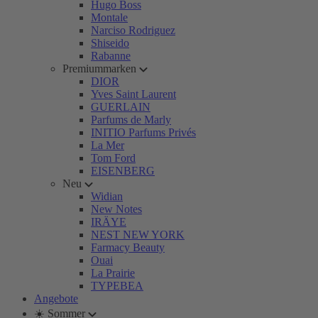
Hugo Boss
Montale
Narciso Rodriguez
Shiseido
Rabanne
Premiummarken
DIOR
Yves Saint Laurent
GUERLAIN
Parfums de Marly
INITIO Parfums Privés
La Mer
Tom Ford
EISENBERG
Neu
Widian
New Notes
IRÄYE
NEST NEW YORK
Farmacy Beauty
Ouai
La Prairie
TYPEBEA
Angebote
☀️ Sommer