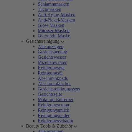
Schlammmasken
Tuchmasken
Anti-Aging-Masken
Anti-Pickel-Masken
Glow Masken
Mitesser-Masken
Overnight Maske
Gesichtsreinigung
Alle anzeigen
Gesichtspeeling
Gesichtswasser
Mizellenwasser
Reinigungsgel
Reinigungsöl
Abschminkpads
Abschminktücher
Gesichtsreinigungssets
Gesichtsseife
Make-up-Entferner
Reinigungscreme
Reinigungsmilch
Reinigungspuder
Reinigungsschaum
Beauty Tools & Zubehör
Alle anzeigen