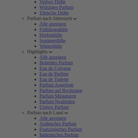
Vetiver Düfte
Würziges Parfum
Zitrische Düfte
Parfum nach Jahreszeit
Alle anzeigen
Frühlingsdüfte
Herbstdüfte
Sommerdüfte
Winterdüfte
Highlights
Alle anzeigen
Beliebtes Parfum
Eau de Cologne
Eau de Parfum
Eau de Toilette
Parfum Angebote
Parfum auf Rechnung
Parfum Miniaturen
Parfum Neuheiten
Unisex Parfum
Parfum nach Land
Alle anzeigen
Arabisches Parfum
Französisches Parfum
Italienisches Parfum