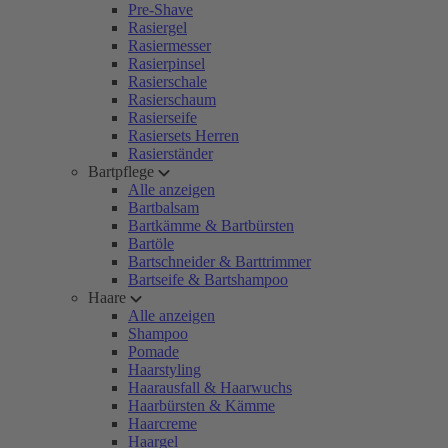
Pre-Shave
Rasiergel
Rasiermesser
Rasierpinsel
Rasierschale
Rasierschaum
Rasierseife
Rasiersets Herren
Rasierständer
Bartpflege
Alle anzeigen
Bartbalsam
Bartkämme & Bartbürsten
Bartöle
Bartschneider & Barttrimmer
Bartseife & Bartshampoo
Haare
Alle anzeigen
Shampoo
Pomade
Haarstyling
Haarausfall & Haarwuchs
Haarbürsten & Kämme
Haarcreme
Haargel