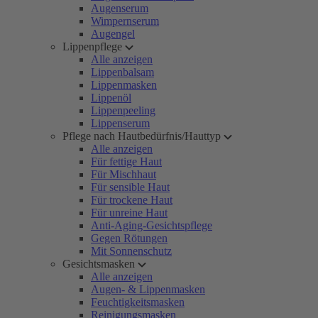
Augenserum
Wimpernserum
Augengel
Lippenpflege
Alle anzeigen
Lippenbalsam
Lippenmasken
Lippenöl
Lippenpeeling
Lippenserum
Pflege nach Hautbedürfnis/Hauttyp
Alle anzeigen
Für fettige Haut
Für Mischhaut
Für sensible Haut
Für trockene Haut
Für unreine Haut
Anti-Aging-Gesichtspflege
Gegen Rötungen
Mit Sonnenschutz
Gesichtsmasken
Alle anzeigen
Augen- & Lippenmasken
Feuchtigkeitsmasken
Reinigungsmasken