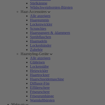
Stielkämme
Wildschweinborsten-Bürsten
Haar-Accessoires
Alle anzeigen
Haargummis
Lockenwickler
Scrunchies
Haarspangen & -klammern
Sprühflaschen
Haarnadeln
Lockenbänder
Zubehör
Haarstyling-Geräte
Alle anzeigen
Glätteisen
Lockenstäbe
Heizwickler
Haartrockner
Haarschneidemaschine
Diffusor-Fön
Effilierschere
Friseurschere
Friseurumhänge
Warmluftbürsten
Make-up