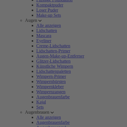
Kompaktpuder
Loser Puder
Make-up Sets
Augen
Alle anzeigen
Lidschatten
Mascara
Eyeliner
Creme-Lidschatten
Lidschatten-Primer
Augen-Make-up-Entferner
Glitzer-Lidschatten
Künstliche Wimpern
Lidschattenpaletten
Wimpern-Primer
Wimpernbürsten
Wimpernkleber
Wimpernzangen
Augenbrauenfarbe
Kajal
Sets
Augenbrauen
Alle anzeigen
Augenbrauenfarbe