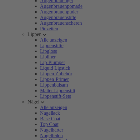
Augenbrauengel
Augenbrauenpomade
Augenbrauenpuder
Augenbrauenstifte
Augenbrauenscheren
Pinzetten
Lippen
Alle anzeigen
Lippenstifte
Lipgloss
Lipliner
Lip-Plumper
Liquid Lipstick
Lippen Zubehör
Lippen-Primer
Lippenbalsam
Matter Lippenstift
Lippenstift-Sets
Nägel
Alle anzeigen
Nagellack
Base Coat
Top Coat
Nagelhärter
Nagelfeilen