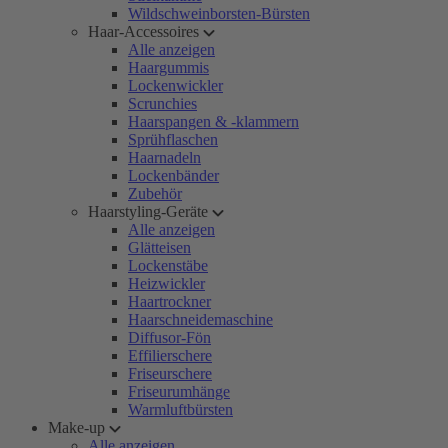
Wildschweinborsten-Bürsten
Haar-Accessoires
Alle anzeigen
Haargummis
Lockenwickler
Scrunchies
Haarspangen & -klammern
Sprühflaschen
Haarnadeln
Lockenbänder
Zubehör
Haarstyling-Geräte
Alle anzeigen
Glätteisen
Lockenstäbe
Heizwickler
Haartrockner
Haarschneidemaschine
Diffusor-Fön
Effilierschere
Friseurschere
Friseurumhänge
Warmluftbürsten
Make-up
Alle anzeigen