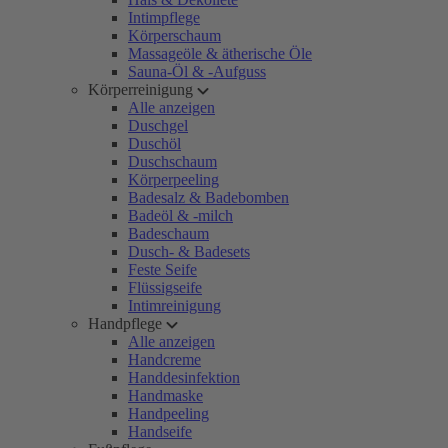
Intimpflege
Körperschaum
Massageöle & ätherische Öle
Sauna-Öl & -Aufguss
Körperreinigung
Alle anzeigen
Duschgel
Duschöl
Duschschaum
Körperpeeling
Badesalz & Badebomben
Badeöl & -milch
Badeschaum
Dusch- & Badesets
Feste Seife
Flüssigseife
Intimreinigung
Handpflege
Alle anzeigen
Handcreme
Handdesinfektion
Handmaske
Handpeeling
Handseife