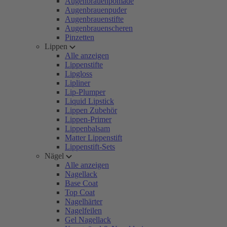
Augenbrauenpomade
Augenbrauenpuder
Augenbrauenstifte
Augenbrauenscheren
Pinzetten
Lippen
Alle anzeigen
Lippenstifte
Lipgloss
Lipliner
Lip-Plumper
Liquid Lipstick
Lippen Zubehör
Lippen-Primer
Lippenbalsam
Matter Lippenstift
Lippenstift-Sets
Nägel
Alle anzeigen
Nagellack
Base Coat
Top Coat
Nagelhärter
Nagelfeilen
Gel Nagellack