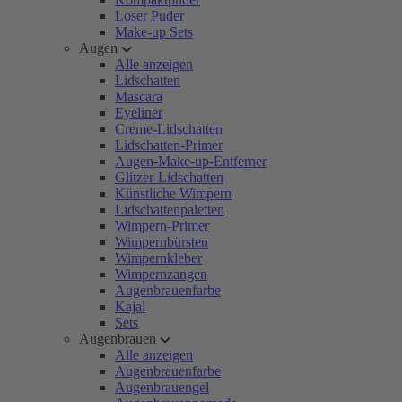
Loser Puder
Make-up Sets
Augen
Alle anzeigen
Lidschatten
Mascara
Eyeliner
Creme-Lidschatten
Lidschatten-Primer
Augen-Make-up-Entferner
Glitzer-Lidschatten
Künstliche Wimpern
Lidschattenpaletten
Wimpern-Primer
Wimpernbürsten
Wimpernkleber
Wimpernzangen
Augenbrauenfarbe
Kajal
Sets
Augenbrauen
Alle anzeigen
Augenbrauenfarbe
Augenbrauengel