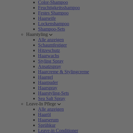
Color-Shampoo
Feuchtigkeitsshampoo
Festes Shampoo
Haarseife
Lockenshampoo
Shampoo-Sets
Haarstyling
Alle anzeigen
Schaumfestiger
Hitzeschutz
Haarwachs
Styling Spray
Ansatzspray
Haarcreme & Stylingcreme
Haargel
Haarpuder
Haarspray
Haarstyling-Sets
Sea Salt Spray
Leave-In Pflege
Alle anzeigen
Haaröl
Haarserum
Sprühkur
Leave-in Conditioner