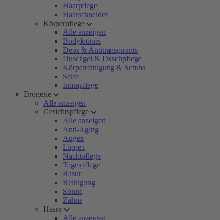
Haarpflege
Haarschneider
Körperpflege
Alle anzeigen
Bodylotions
Deos & Antitranspirants
Duschgel & Duschpflege
Körperreinigung & Scrubs
Seife
Intimpflege
Drogerie
Alle anzeigen
Gesichtspflege
Alle anzeigen
Anti-Aging
Augen
Lippen
Nachtpflege
Tagespflege
Rasur
Reinigung
Sonne
Zähne
Haare
Alle anzeigen