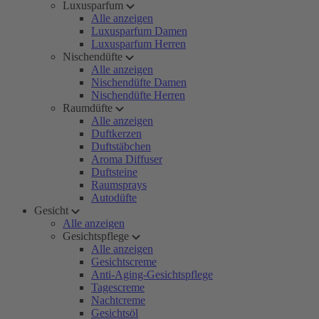
Luxusparfum
Alle anzeigen
Luxusparfum Damen
Luxusparfum Herren
Nischendüfte
Alle anzeigen
Nischendüfte Damen
Nischendüfte Herren
Raumdüfte
Alle anzeigen
Duftkerzen
Duftstäbchen
Aroma Diffuser
Duftsteine
Raumsprays
Autodüfte
Gesicht
Alle anzeigen
Gesichtspflege
Alle anzeigen
Gesichtscreme
Anti-Aging-Gesichtspflege
Tagescreme
Nachtcreme
Gesichtsöl