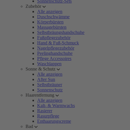
Sonnenschutz-Sets
Zubehör
Alle anzeigen
Duschschwämme
Körperbürsten
Massagebürsten
Selbstbräungshandschuhe
Fußpflegezubehör
Hand & Fuß-Schmuck
Nagelpflegezubehör
Peelinghandschuhe
Pflege Accessoires
Waschlappen
Sonne & Schutz
Alle anzeigen
After Sun
Selbstbräuner
Sonnenschutz
Haarentfernung
Alle anzeigen
Kalt- & Warmwachs
Rasierer
Rasurpflege
Enthaarungscreme
Bad