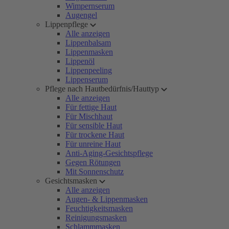
Wimpernserum
Augengel
Lippenpflege
Alle anzeigen
Lippenbalsam
Lippenmasken
Lippenöl
Lippenpeeling
Lippenserum
Pflege nach Hautbedürfnis/Hauttyp
Alle anzeigen
Für fettige Haut
Für Mischhaut
Für sensible Haut
Für trockene Haut
Für unreine Haut
Anti-Aging-Gesichtspflege
Gegen Rötungen
Mit Sonnenschutz
Gesichtsmasken
Alle anzeigen
Augen- & Lippenmasken
Feuchtigkeitsmasken
Reinigungsmasken
Schlammmasken