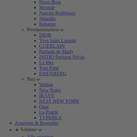
Hugo Boss
Montale
Narciso Rodriguez
Shiseido
Rabanne
Premiummarken
DIOR
Yves Saint Laurent
GUERLAIN
Parfums de Marly
INITIO Parfums Privés
La Mer
Tom Ford
EISENBERG
Neu
Widian
New Notes
IRÄYE
NEST NEW YORK
Ouai
La Prairie
TYPEBEA
Angebote & Bestseller
☀️ Sommer
Alle anzeigen