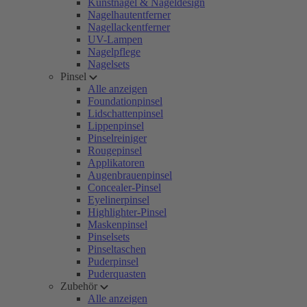
Kunstnägel & Nageldesign
Nagelhautentferner
Nagellackentferner
UV-Lampen
Nagelpflege
Nagelsets
Pinsel
Alle anzeigen
Foundationpinsel
Lidschattenpinsel
Lippenpinsel
Pinselreiniger
Rougepinsel
Applikatoren
Augenbrauenpinsel
Concealer-Pinsel
Eyelinerpinsel
Highlighter-Pinsel
Maskenpinsel
Pinselsets
Pinseltaschen
Puderpinsel
Puderquasten
Zubehör
Alle anzeigen