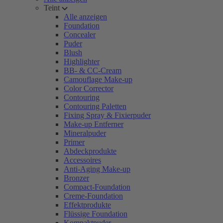
Teint
Alle anzeigen
Foundation
Concealer
Puder
Blush
Highlighter
BB- & CC-Cream
Camouflage Make-up
Color Corrector
Contouring
Contouring Paletten
Fixing Spray & Fixierpuder
Make-up Entferner
Mineralpuder
Primer
Abdeckprodukte
Accessoires
Anti-Aging Make-up
Bronzer
Compact-Foundation
Creme-Foundation
Effektprodukte
Flüssige Foundation
Kompaktpuder