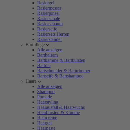
Rasiergel
Rasiermesser
Rasierpinsel
Rasierschale
Rasierschaum
Rasierseife
Rasiersets Herren
Rasierständer
Bartpflege
Alle anzeigen
Bartbalsam
Bartkämme & Bartbürsten
Bartöle
Bartschneider & Barttrimmer
Bartseife & Bartshampoo
Haare
Alle anzeigen
Shampoo
Pomade
Haarstyling
Haarausfall & Haarwuchs
Haarbürsten & Kämme
Haarcreme
Haargel
Haarpaste