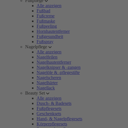
Fußpflege
Alle anzeigen
Fußbad
Fußcreme
Fußmaske
Fußpeeling
Hornhautentferner
Fußgesundheit
Fußspray
Nagelpflege
Alle anzeigen
Nagelfeilen
Nagelhautentferner
Nagelknipser & -zangen
Nagelöle & -pflegestifte
Nagelscheren
Nagelhärter
Nagellack
Beauty Set
Alle anzeigen
Dusch- & Badesets
Fußpflegesets
Geschenksets
Hand- & Nagelpflegesets
Körperpflegesets