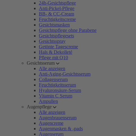
24h-Gesichtspflege
Anti-Pickel-Pflege
BB- & CC-Cream
Feuchtigkeitscreme
Gesichtsmasken
Gesichtspflege ohne Parabene
Gesichtspflegesets
Gesichtsspray
Getönte Tagescreme
Hals & Dekolleté
Pflege mit Q10
Gesichtsserum
Alle anzeigen
Anti-Aging-Gesichtsserum
Collagenserum
Feuchtigkeitsserum
Hyaluronsäure-Serum
Vitamin C Serum
Ampullen
Augenpflege
Alle anzeigen
Augenbrauenserum
Augencreme
Augenmasken & -pads
Augenserum