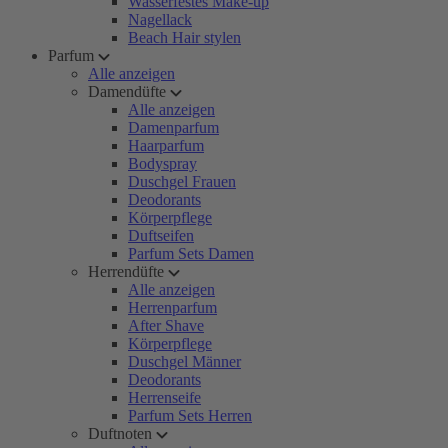
Wasserfestes Make-up
Nagellack
Beach Hair stylen
Parfum
Alle anzeigen
Damendüfte
Alle anzeigen
Damenparfum
Haarparfum
Bodyspray
Duschgel Frauen
Deodorants
Körperpflege
Duftseifen
Parfum Sets Damen
Herrendüfte
Alle anzeigen
Herrenparfum
After Shave
Körperpflege
Duschgel Männer
Deodorants
Herrenseife
Parfum Sets Herren
Duftnoten