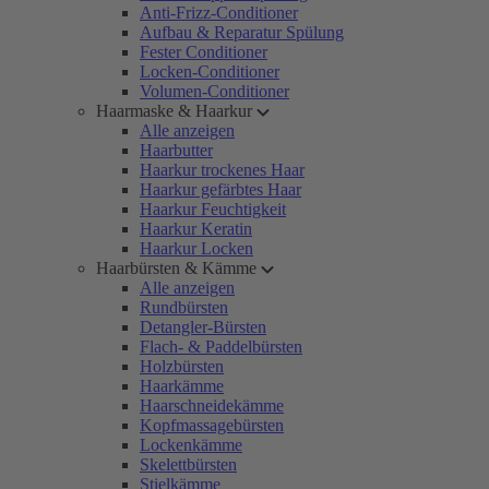
Anti-Frizz-Conditioner
Aufbau & Reparatur Spülung
Fester Conditioner
Locken-Conditioner
Volumen-Conditioner
Haarmaske & Haarkur
Alle anzeigen
Haarbutter
Haarkur trockenes Haar
Haarkur gefärbtes Haar
Haarkur Feuchtigkeit
Haarkur Keratin
Haarkur Locken
Haarbürsten & Kämme
Alle anzeigen
Rundbürsten
Detangler-Bürsten
Flach- & Paddelbürsten
Holzbürsten
Haarkämme
Haarschneidekämme
Kopfmassagebürsten
Lockenkämme
Skelettbürsten
Stielkämme