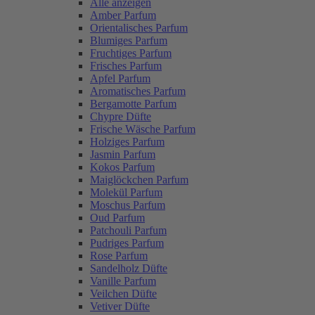
Alle anzeigen
Amber Parfum
Orientalisches Parfum
Blumiges Parfum
Fruchtiges Parfum
Frisches Parfum
Apfel Parfum
Aromatisches Parfum
Bergamotte Parfum
Chypre Düfte
Frische Wäsche Parfum
Holziges Parfum
Jasmin Parfum
Kokos Parfum
Maiglöckchen Parfum
Molekül Parfum
Moschus Parfum
Oud Parfum
Patchouli Parfum
Pudriges Parfum
Rose Parfum
Sandelholz Düfte
Vanille Parfum
Veilchen Düfte
Vetiver Düfte