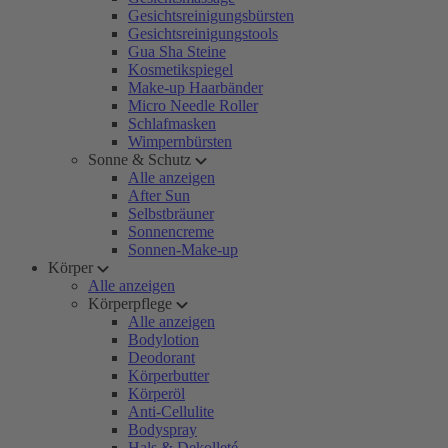
Gesichtsreinigungsbürsten
Gesichtsreinigungstools
Gua Sha Steine
Kosmetikspiegel
Make-up Haarbänder
Micro Needle Roller
Schlafmasken
Wimpernbürsten
Sonne & Schutz
Alle anzeigen
After Sun
Selbstbräuner
Sonnencreme
Sonnen-Make-up
Körper
Alle anzeigen
Körperpflege
Alle anzeigen
Bodylotion
Deodorant
Körperbutter
Körperöl
Anti-Cellulite
Bodyspray
Hals & Dekolleté