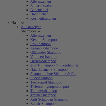
Alle anzeigen
Badaccessoires
Bademäntel
Handtücher
Kosmetiktaschen
Haare
Alle anzeigen
Shampoos
Alle anzeigen
Keratin-Shampoo
Pre-Shampoo
Arganöl-Shampoo
Glättendes Shampoo
Volumenshampoo
Herren-Shampoo
2-in-1-Shampoo & -Conditioner
Naturkosmetik-Shampoo
Shampoo ohne Silikone & Co.
Silbershampoo
Teebaumöl-Shampoo
Tiefenreinigungsshampoo
Tönungsshampoo
Trockenshampoo
Anti-Schuppen-Shampoo
Repair-Shampoo