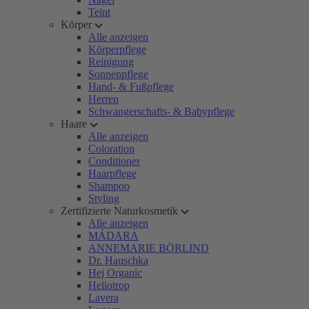
Teint
Körper
Alle anzeigen
Körperpflege
Reinigung
Sonnenpflege
Hand- & Fußpflege
Herren
Schwangerschafts- & Babypflege
Haare
Alle anzeigen
Coloration
Conditioner
Haarpflege
Shampoo
Styling
Zertifizierte Naturkosmetik
Alle anzeigen
MÁDARA
ANNEMARIE BÖRLIND
Dr. Hauschka
Hej Organic
Heliotrop
Lavera