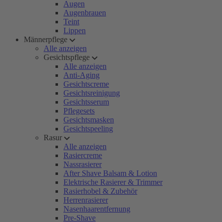
Augen
Augenbrauen
Teint
Lippen
Männerpflege
Alle anzeigen
Gesichtspflege
Alle anzeigen
Anti-Aging
Gesichtscreme
Gesichtsreinigung
Gesichtsserum
Pflegesets
Gesichtsmasken
Gesichtspeeling
Rasur
Alle anzeigen
Rasiercreme
Nassrasierer
After Shave Balsam & Lotion
Elektrische Rasierer & Trimmer
Rasierhobel & Zubehör
Herrenrasierer
Nasenhaarentfernung
Pre-Shave