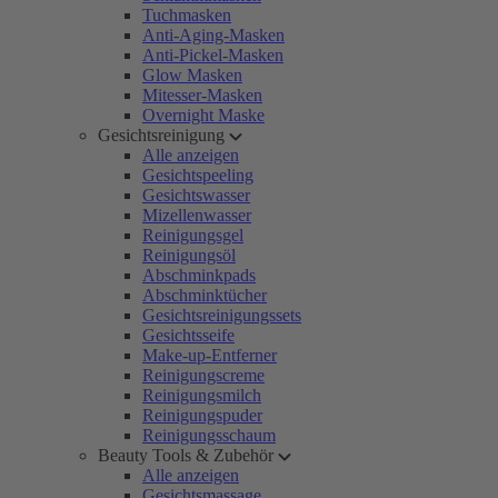
Tuchmasken
Anti-Aging-Masken
Anti-Pickel-Masken
Glow Masken
Mitesser-Masken
Overnight Maske
Gesichtsreinigung
Alle anzeigen
Gesichtspeeling
Gesichtswasser
Mizellenwasser
Reinigungsgel
Reinigungsöl
Abschminkpads
Abschminktücher
Gesichtsreinigungssets
Gesichtsseife
Make-up-Entferner
Reinigungscreme
Reinigungsmilch
Reinigungspuder
Reinigungsschaum
Beauty Tools & Zubehör
Alle anzeigen
Gesichtsmassage