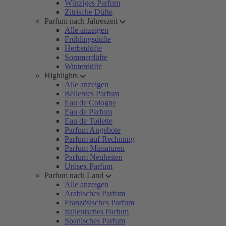
Würziges Parfum
Zitrische Düfte
Parfum nach Jahreszeit
Alle anzeigen
Frühlingsdüfte
Herbstdüfte
Sommerdüfte
Winterdüfte
Highlights
Alle anzeigen
Beliebtes Parfum
Eau de Cologne
Eau de Parfum
Eau de Toilette
Parfum Angebote
Parfum auf Rechnung
Parfum Miniaturen
Parfum Neuheiten
Unisex Parfum
Parfum nach Land
Alle anzeigen
Arabisches Parfum
Französisches Parfum
Italienisches Parfum
Spanisches Parfum