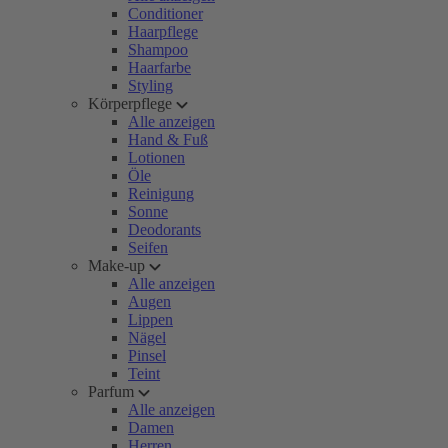
Conditioner
Haarpflege
Shampoo
Haarfarbe
Styling
Körperpflege
Alle anzeigen
Hand & Fuß
Lotionen
Öle
Reinigung
Sonne
Deodorants
Seifen
Make-up
Alle anzeigen
Augen
Lippen
Nägel
Pinsel
Teint
Parfum
Alle anzeigen
Damen
Herren