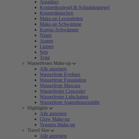
Anspitzer
Kosmetikspiegel & Schminkspiegel
Kosmetiktaschen
Make-up Leerpaletten
Make-up Schwämme
Konjac-Schwämme
Nägel
Augen
Lippen
Sets
Teint
Wasserfestes Make-up
Alle anzeigen
Wasserfeste Eyeliner
Wasserfeste Foundation
Wasserfeste Mascara
Wasserfester Concealer
Wasserfester Lidschatten
Wasserfeste Augenbrauenstifte
Highlights
Alle anzeigen
Glow Make-up
Veganes Make-up
Travel Size
Alle anzeigen