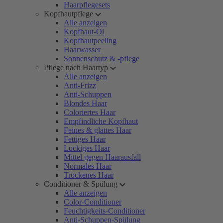
Haarpflegesets
Kopfhautpflege
Alle anzeigen
Kopfhaut-Öl
Kopfhautpeeling
Haarwasser
Sonnenschutz & -pflege
Pflege nach Haartyp
Alle anzeigen
Anti-Frizz
Anti-Schuppen
Blondes Haar
Coloriertes Haar
Empfindliche Kopfhaut
Feines & glattes Haar
Fettiges Haar
Lockiges Haar
Mittel gegen Haarausfall
Normales Haar
Trockenes Haar
Conditioner & Spülung
Alle anzeigen
Color-Conditioner
Feuchtigkeits-Conditioner
Anti-Schuppen-Spülung