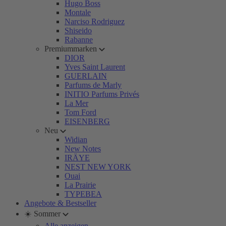
Hugo Boss
Montale
Narciso Rodriguez
Shiseido
Rabanne
Premiummarken
DIOR
Yves Saint Laurent
GUERLAIN
Parfums de Marly
INITIO Parfums Privés
La Mer
Tom Ford
EISENBERG
Neu
Widian
New Notes
IRÄYE
NEST NEW YORK
Ouai
La Prairie
TYPEBEA
Angebote & Bestseller
☀️ Sommer
Alle anzeigen