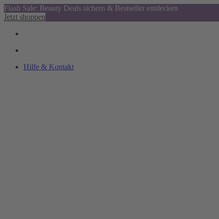
Flash Sale: Beauty Deals sichern & Bestseller entdecken
Jetzt shoppen
Hilfe & Kontakt