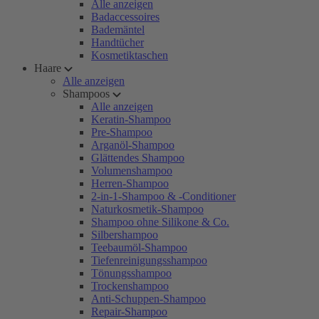
Alle anzeigen
Badaccessoires
Bademäntel
Handtücher
Kosmetiktaschen
Haare
Alle anzeigen
Shampoos
Alle anzeigen
Keratin-Shampoo
Pre-Shampoo
Arganöl-Shampoo
Glättendes Shampoo
Volumenshampoo
Herren-Shampoo
2-in-1-Shampoo & -Conditioner
Naturkosmetik-Shampoo
Shampoo ohne Silikone & Co.
Silbershampoo
Teebaumöl-Shampoo
Tiefenreinigungsshampoo
Tönungsshampoo
Trockenshampoo
Anti-Schuppen-Shampoo
Repair-Shampoo