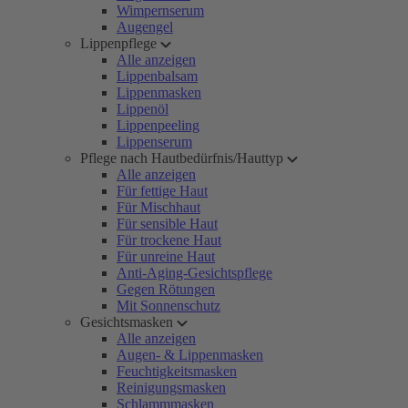
Wimpernserum
Augengel
Lippenpflege
Alle anzeigen
Lippenbalsam
Lippenmasken
Lippenöl
Lippenpeeling
Lippenserum
Pflege nach Hautbedürfnis/Hauttyp
Alle anzeigen
Für fettige Haut
Für Mischhaut
Für sensible Haut
Für trockene Haut
Für unreine Haut
Anti-Aging-Gesichtspflege
Gegen Rötungen
Mit Sonnenschutz
Gesichtsmasken
Alle anzeigen
Augen- & Lippenmasken
Feuchtigkeitsmasken
Reinigungsmasken
Schlammmasken