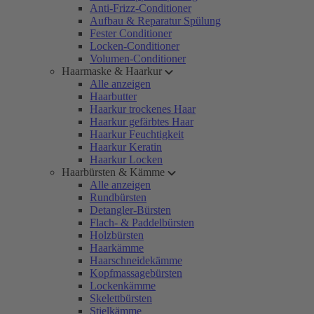
Anti-Frizz-Conditioner
Aufbau & Reparatur Spülung
Fester Conditioner
Locken-Conditioner
Volumen-Conditioner
Haarmaske & Haarkur
Alle anzeigen
Haarbutter
Haarkur trockenes Haar
Haarkur gefärbtes Haar
Haarkur Feuchtigkeit
Haarkur Keratin
Haarkur Locken
Haarbürsten & Kämme
Alle anzeigen
Rundbürsten
Detangler-Bürsten
Flach- & Paddelbürsten
Holzbürsten
Haarkämme
Haarschneidekämme
Kopfmassagebürsten
Lockenkämme
Skelettbürsten
Stielkämme