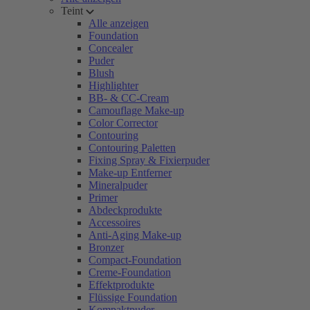
Teint
Alle anzeigen
Foundation
Concealer
Puder
Blush
Highlighter
BB- & CC-Cream
Camouflage Make-up
Color Corrector
Contouring
Contouring Paletten
Fixing Spray & Fixierpuder
Make-up Entferner
Mineralpuder
Primer
Abdeckprodukte
Accessoires
Anti-Aging Make-up
Bronzer
Compact-Foundation
Creme-Foundation
Effektprodukte
Flüssige Foundation
Kompaktpuder