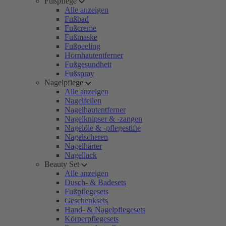
Fußpflege
Alle anzeigen
Fußbad
Fußcreme
Fußmaske
Fußpeeling
Hornhautentferner
Fußgesundheit
Fußspray
Nagelpflege
Alle anzeigen
Nagelfeilen
Nagelhautentferner
Nagelknipser & -zangen
Nagelöle & -pflegestifte
Nagelscheren
Nagelhärter
Nagellack
Beauty Set
Alle anzeigen
Dusch- & Badesets
Fußpflegesets
Geschenksets
Hand- & Nagelpflegesets
Körperpflegesets