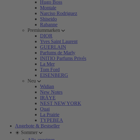
Hugo Boss
Montale
Narciso Rodriguez
Shiseido
Rabanne
Premiummarken
DIOR
Yves Saint Laurent
GUERLAIN
Parfums de Marly
INITIO Parfums Privés
La Mer
Tom Ford
EISENBERG
Neu
Widian
New Notes
IRÄYE
NEST NEW YORK
Ouai
La Prairie
TYPEBEA
Angebote & Bestseller
☀️ Sommer
Alle anzeigen