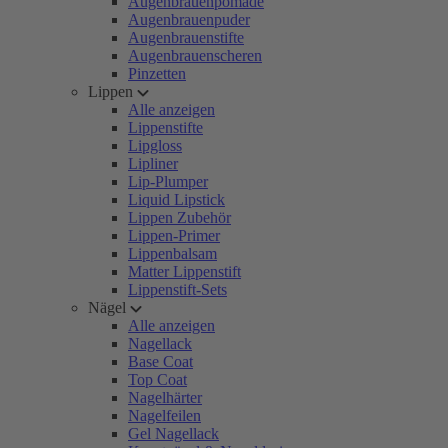
Augenbrauenpomade
Augenbrauenpuder
Augenbrauenstifte
Augenbrauenscheren
Pinzetten
Lippen
Alle anzeigen
Lippenstifte
Lipgloss
Lipliner
Lip-Plumper
Liquid Lipstick
Lippen Zubehör
Lippen-Primer
Lippenbalsam
Matter Lippenstift
Lippenstift-Sets
Nägel
Alle anzeigen
Nagellack
Base Coat
Top Coat
Nagelhärter
Nagelfeilen
Gel Nagellack