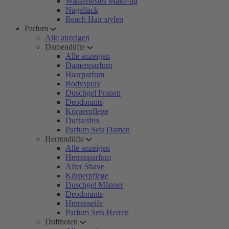
Wasserfestes Make-up
Nagellack
Beach Hair stylen
Parfum
Alle anzeigen
Damendüfte
Alle anzeigen
Damenparfum
Haarparfum
Bodyspray
Duschgel Frauen
Deodorants
Körperpflege
Duftseifen
Parfum Sets Damen
Herrendüfte
Alle anzeigen
Herrenparfum
After Shave
Körperpflege
Duschgel Männer
Deodorants
Herrenseife
Parfum Sets Herren
Duftnoten