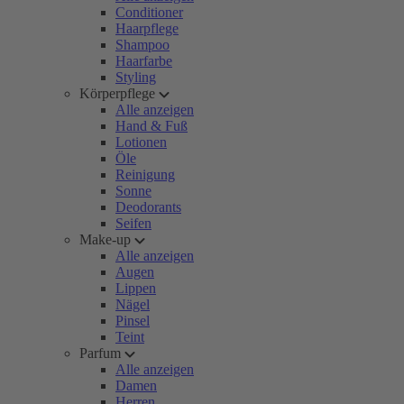
Conditioner
Haarpflege
Shampoo
Haarfarbe
Styling
Körperpflege
Alle anzeigen
Hand & Fuß
Lotionen
Öle
Reinigung
Sonne
Deodorants
Seifen
Make-up
Alle anzeigen
Augen
Lippen
Nägel
Pinsel
Teint
Parfum
Alle anzeigen
Damen
Herren