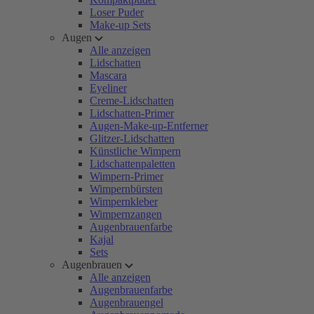
Loser Puder
Make-up Sets
Augen
Alle anzeigen
Lidschatten
Mascara
Eyeliner
Creme-Lidschatten
Lidschatten-Primer
Augen-Make-up-Entferner
Glitzer-Lidschatten
Künstliche Wimpern
Lidschattenpaletten
Wimpern-Primer
Wimpernbürsten
Wimpernkleber
Wimpernzangen
Augenbrauenfarbe
Kajal
Sets
Augenbrauen
Alle anzeigen
Augenbrauenfarbe
Augenbrauengel