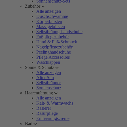
Sonnenschutz-Sets
Zubehör
Alle anzeigen
Duschschwämme
Körperbürsten
Massagebürsten
Selbstbräungshandschuhe
Fußpflegezubehör
Hand & Fuß-Schmuck
Nagelpflegezubehör
Peelinghandschuhe
Pflege Accessoires
Waschlappen
Sonne & Schutz
Alle anzeigen
After Sun
Selbstbräuner
Sonnenschutz
Haarentfernung
Alle anzeigen
Kalt- & Warmwachs
Rasierer
Rasurpflege
Enthaarungscreme
Bad