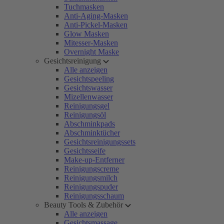
Tuchmasken
Anti-Aging-Masken
Anti-Pickel-Masken
Glow Masken
Mitesser-Masken
Overnight Maske
Gesichtsreinigung
Alle anzeigen
Gesichtspeeling
Gesichtswasser
Mizellenwasser
Reinigungsgel
Reinigungsöl
Abschminkpads
Abschminktücher
Gesichtsreinigungssets
Gesichtsseife
Make-up-Entferner
Reinigungscreme
Reinigungsmilch
Reinigungspuder
Reinigungsschaum
Beauty Tools & Zubehör
Alle anzeigen
Gesichtsmassage