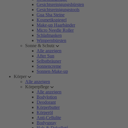
Gesichtsreinigungsbürsten
Gesichtsreinigungstools
Gua Sha Steine
Kosmetikspiegel
Make-up Haarbänder
Micro Needle Roller
Schlafmasken
Wimpernbürsten
Sonne & Schutz
Alle anzeigen
After Sun
Selbstbräuner
Sonnencreme
Sonnen-Make-up
Körper
Alle anzeigen
Körperpflege
Alle anzeigen
Bodylotion
Deodorant
Körperbutter
Körperöl
Anti-Cellulite
Bodyspray
Hals & Dekolleté