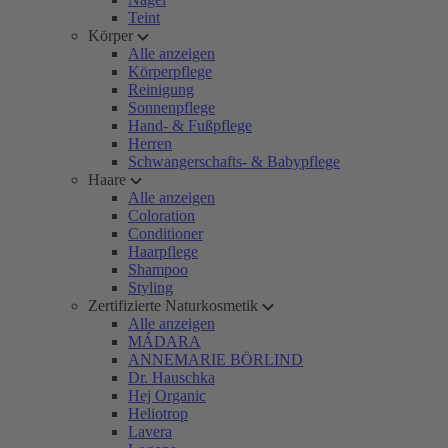
Teint
Körper
Alle anzeigen
Körperpflege
Reinigung
Sonnenpflege
Hand- & Fußpflege
Herren
Schwangerschafts- & Babypflege
Haare
Alle anzeigen
Coloration
Conditioner
Haarpflege
Shampoo
Styling
Zertifizierte Naturkosmetik
Alle anzeigen
MÁDARA
ANNEMARIE BÖRLIND
Dr. Hauschka
Hej Organic
Heliotrop
Lavera