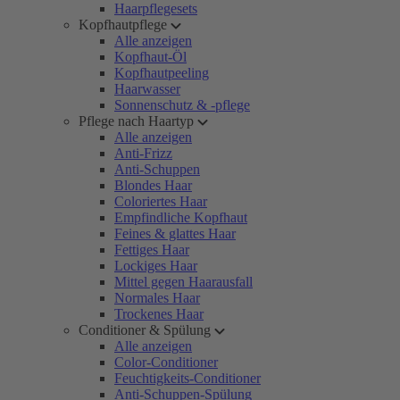
Haarpflegesets
Kopfhautpflege
Alle anzeigen
Kopfhaut-Öl
Kopfhautpeeling
Haarwasser
Sonnenschutz & -pflege
Pflege nach Haartyp
Alle anzeigen
Anti-Frizz
Anti-Schuppen
Blondes Haar
Coloriertes Haar
Empfindliche Kopfhaut
Feines & glattes Haar
Fettiges Haar
Lockiges Haar
Mittel gegen Haarausfall
Normales Haar
Trockenes Haar
Conditioner & Spülung
Alle anzeigen
Color-Conditioner
Feuchtigkeits-Conditioner
Anti-Schuppen-Spülung