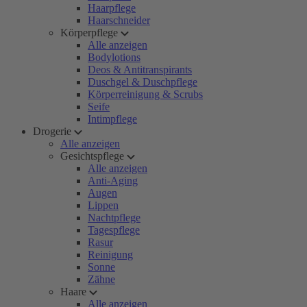
Haarpflege
Haarschneider
Körperpflege
Alle anzeigen
Bodylotions
Deos & Antitranspirants
Duschgel & Duschpflege
Körperreinigung & Scrubs
Seife
Intimpflege
Drogerie
Alle anzeigen
Gesichtspflege
Alle anzeigen
Anti-Aging
Augen
Lippen
Nachtpflege
Tagespflege
Rasur
Reinigung
Sonne
Zähne
Haare
Alle anzeigen