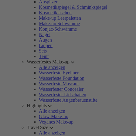
Anspitzer
Kosmetikspiegel & Schminkspiegel
Kosmetiktaschen
Make-up Leerpaletten
Make-up Schwämme
Konjac-Schwämme
Nägel
Augen
Lippen
Sets
Teint
Wasserfestes Make-up
Alle anzeigen
Wasserfeste Eyeliner
Wasserfeste Foundation
Wasserfeste Mascara
Wasserfester Concealer
Wasserfester Lidschatten
Wasserfeste Augenbrauenstifte
Highlights
Alle anzeigen
Glow Make-up
Veganes Make-up
Travel Size
Alle anzeigen