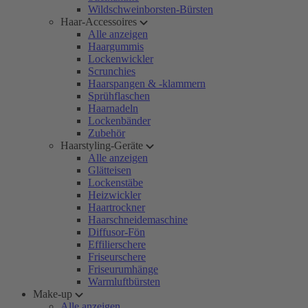
Wildschweinborsten-Bürsten
Haar-Accessoires
Alle anzeigen
Haargummis
Lockenwickler
Scrunchies
Haarspangen & -klammern
Sprühflaschen
Haarnadeln
Lockenbänder
Zubehör
Haarstyling-Geräte
Alle anzeigen
Glätteisen
Lockenstäbe
Heizwickler
Haartrockner
Haarschneidemaschine
Diffusor-Fön
Effilierschere
Friseurschere
Friseurumhänge
Warmluftbürsten
Make-up
Alle anzeigen