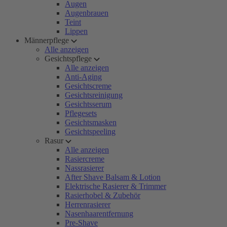
Augen
Augenbrauen
Teint
Lippen
Männerpflege
Alle anzeigen
Gesichtspflege
Alle anzeigen
Anti-Aging
Gesichtscreme
Gesichtsreinigung
Gesichtsserum
Pflegesets
Gesichtsmasken
Gesichtspeeling
Rasur
Alle anzeigen
Rasiercreme
Nassrasierer
After Shave Balsam & Lotion
Elektrische Rasierer & Trimmer
Rasierhobel & Zubehör
Herrenrasierer
Nasenhaarentfernung
Pre-Shave