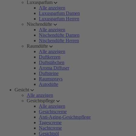
Luxusparfum
Alle anzeigen
Luxusparfum Damen
Luxusparfum Herren
Nischendüfte
Alle anzeigen
Nischendüfte Damen
Nischendüfte Herren
Raumdüfte
Alle anzeigen
Duftkerzen
Duftstäbchen
Aroma Diffuser
Duftsteine
Raumsprays
Autodüfte
Gesicht
Alle anzeigen
Gesichtspflege
Alle anzeigen
Gesichtscreme
Anti-Aging-Gesichtspflege
Tagescreme
Nachtcreme
Gesichtsöl