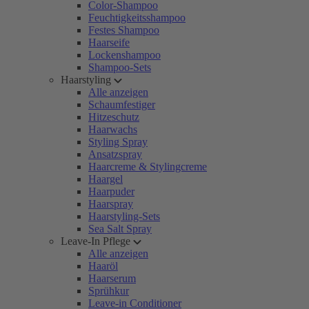
Color-Shampoo
Feuchtigkeitsshampoo
Festes Shampoo
Haarseife
Lockenshampoo
Shampoo-Sets
Haarstyling
Alle anzeigen
Schaumfestiger
Hitzeschutz
Haarwachs
Styling Spray
Ansatzspray
Haarcreme & Stylingcreme
Haargel
Haarpuder
Haarspray
Haarstyling-Sets
Sea Salt Spray
Leave-In Pflege
Alle anzeigen
Haaröl
Haarserum
Sprühkur
Leave-in Conditioner