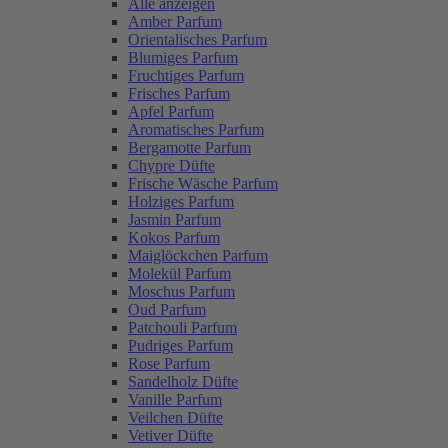
Alle anzeigen
Amber Parfum
Orientalisches Parfum
Blumiges Parfum
Fruchtiges Parfum
Frisches Parfum
Apfel Parfum
Aromatisches Parfum
Bergamotte Parfum
Chypre Düfte
Frische Wäsche Parfum
Holziges Parfum
Jasmin Parfum
Kokos Parfum
Maiglöckchen Parfum
Molekül Parfum
Moschus Parfum
Oud Parfum
Patchouli Parfum
Pudriges Parfum
Rose Parfum
Sandelholz Düfte
Vanille Parfum
Veilchen Düfte
Vetiver Düfte