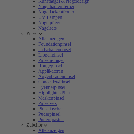
Kunstnägel & Nageldesign
Nagelhautentferner
Nagellackentferner
UV-Lampen
Nagelpflege
Nagelsets
Pinsel
Alle anzeigen
Foundationpinsel
Lidschattenpinsel
Lippenpinsel
Pinselreiniger
Rougepinsel
Applikatoren
Augenbrauenpinsel
Concealer-Pinsel
Eyelinerpinsel
Highlighter-Pinsel
Maskenpinsel
Pinselsets
Pinseltaschen
Puderpinsel
Puderquasten
Zubehör
Alle anzeigen