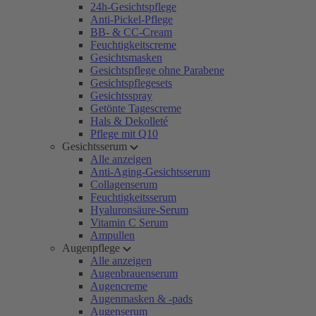
24h-Gesichtspflege
Anti-Pickel-Pflege
BB- & CC-Cream
Feuchtigkeitscreme
Gesichtsmasken
Gesichtspflege ohne Parabene
Gesichtspflegesets
Gesichtsspray
Getönte Tagescreme
Hals & Dekolleté
Pflege mit Q10
Gesichtsserum
Alle anzeigen
Anti-Aging-Gesichtsserum
Collagenserum
Feuchtigkeitsserum
Hyaluronsäure-Serum
Vitamin C Serum
Ampullen
Augenpflege
Alle anzeigen
Augenbrauenserum
Augencreme
Augenmasken & -pads
Augenserum