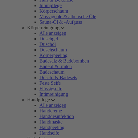
Intimpflege
Körperschaum
Massageöle & ätherische Öle
Sauna-Öl & -Aufguss
Körperreinigung
Alle anzeigen
Duschgel
Duschöl
Duschschaum
Körperpeeling
Badesalz & Badebomben
Badeöl & -milch
Badeschaum
Dusch- & Badesets
Feste Seife
Flüssigseife
Intimreinigung
Handpflege
Alle anzeigen
Handcreme
Handdesinfektion
Handmaske
Handpeeling
Handseife