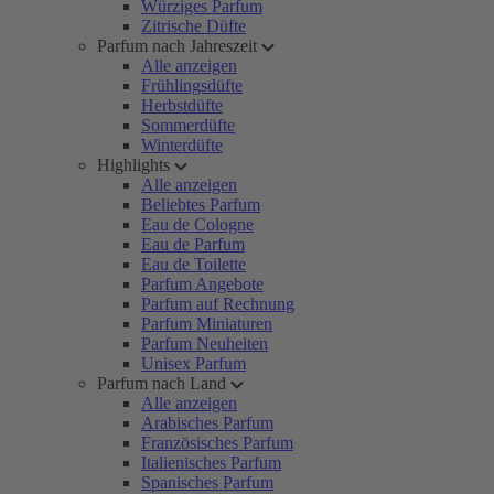
Würziges Parfum
Zitrische Düfte
Parfum nach Jahreszeit
Alle anzeigen
Frühlingsdüfte
Herbstdüfte
Sommerdüfte
Winterdüfte
Highlights
Alle anzeigen
Beliebtes Parfum
Eau de Cologne
Eau de Parfum
Eau de Toilette
Parfum Angebote
Parfum auf Rechnung
Parfum Miniaturen
Parfum Neuheiten
Unisex Parfum
Parfum nach Land
Alle anzeigen
Arabisches Parfum
Französisches Parfum
Italienisches Parfum
Spanisches Parfum