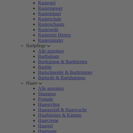
Rasiergel
Rasiermesser
Rasierpinsel
Rasierschale
Rasierschaum
Rasierseife
Rasiersets Herren
Rasierständer
Bartpflege
Alle anzeigen
Bartbalsam
Bartkämme & Bartbürsten
Bartöle
Bartschneider & Barttrimmer
Bartseife & Bartshampoo
Haare
Alle anzeigen
Shampoo
Pomade
Haarstyling
Haarausfall & Haarwuchs
Haarbürsten & Kämme
Haarcreme
Haargel
Haarpaste