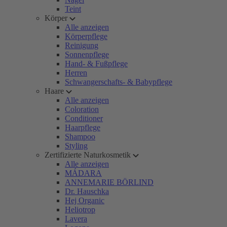
Teint
Körper
Alle anzeigen
Körperpflege
Reinigung
Sonnenpflege
Hand- & Fußpflege
Herren
Schwangerschafts- & Babypflege
Haare
Alle anzeigen
Coloration
Conditioner
Haarpflege
Shampoo
Styling
Zertifizierte Naturkosmetik
Alle anzeigen
MÁDARA
ANNEMARIE BÖRLIND
Dr. Hauschka
Hej Organic
Heliotrop
Lavera