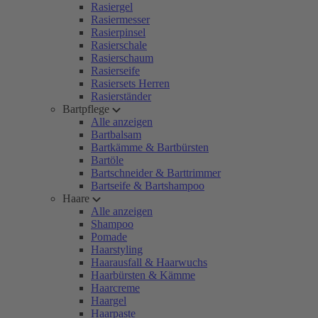
Rasiergel
Rasiermesser
Rasierpinsel
Rasierschale
Rasierschaum
Rasierseife
Rasiersets Herren
Rasierständer
Bartpflege
Alle anzeigen
Bartbalsam
Bartkämme & Bartbürsten
Bartöle
Bartschneider & Barttrimmer
Bartseife & Bartshampoo
Haare
Alle anzeigen
Shampoo
Pomade
Haarstyling
Haarausfall & Haarwuchs
Haarbürsten & Kämme
Haarcreme
Haargel
Haarpaste