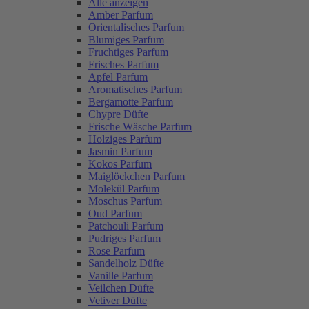
Alle anzeigen
Amber Parfum
Orientalisches Parfum
Blumiges Parfum
Fruchtiges Parfum
Frisches Parfum
Apfel Parfum
Aromatisches Parfum
Bergamotte Parfum
Chypre Düfte
Frische Wäsche Parfum
Holziges Parfum
Jasmin Parfum
Kokos Parfum
Maiglöckchen Parfum
Molekül Parfum
Moschus Parfum
Oud Parfum
Patchouli Parfum
Pudriges Parfum
Rose Parfum
Sandelholz Düfte
Vanille Parfum
Veilchen Düfte
Vetiver Düfte