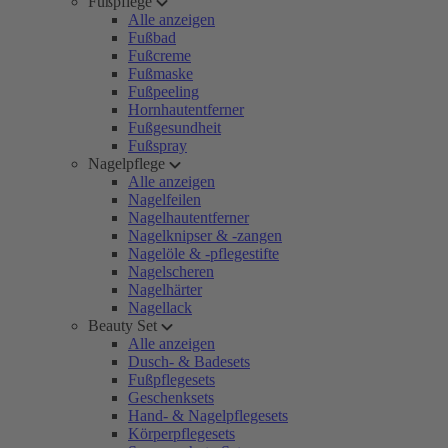
Fußpflege
Alle anzeigen
Fußbad
Fußcreme
Fußmaske
Fußpeeling
Hornhautentferner
Fußgesundheit
Fußspray
Nagelpflege
Alle anzeigen
Nagelfeilen
Nagelhautentferner
Nagelknipser & -zangen
Nagelöle & -pflegestifte
Nagelscheren
Nagelhärter
Nagellack
Beauty Set
Alle anzeigen
Dusch- & Badesets
Fußpflegesets
Geschenksets
Hand- & Nagelpflegesets
Körperpflegesets