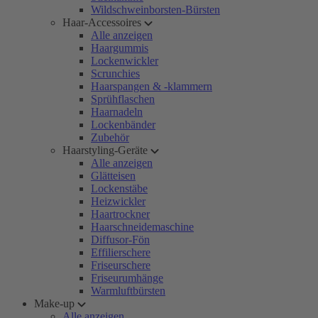
Wildschweinborsten-Bürsten
Haar-Accessoires
Alle anzeigen
Haargummis
Lockenwickler
Scrunchies
Haarspangen & -klammern
Sprühflaschen
Haarnadeln
Lockenbänder
Zubehör
Haarstyling-Geräte
Alle anzeigen
Glätteisen
Lockenstäbe
Heizwickler
Haartrockner
Haarschneidemaschine
Diffusor-Fön
Effilierschere
Friseurschere
Friseurumhänge
Warmluftbürsten
Make-up
Alle anzeigen