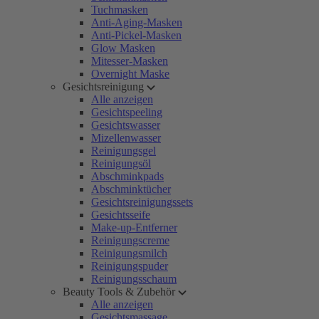
Tuchmasken
Anti-Aging-Masken
Anti-Pickel-Masken
Glow Masken
Mitesser-Masken
Overnight Maske
Gesichtsreinigung
Alle anzeigen
Gesichtspeeling
Gesichtswasser
Mizellenwasser
Reinigungsgel
Reinigungsöl
Abschminkpads
Abschminktücher
Gesichtsreinigungssets
Gesichtsseife
Make-up-Entferner
Reinigungscreme
Reinigungsmilch
Reinigungspuder
Reinigungsschaum
Beauty Tools & Zubehör
Alle anzeigen
Gesichtsmassage