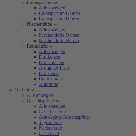
Luxusparfum
Alle anzeigen
Luxusparfum Damen
Luxusparfum Herren
Nischendüfte
Alle anzeigen
Nischendüfte Damen
Nischendüfte Herren
Raumdüfte
Alle anzeigen
Duftkerzen
Duftstäbchen
Aroma Diffuser
Duftsteine
Raumsprays
Autodüfte
Gesicht
Alle anzeigen
Gesichtspflege
Alle anzeigen
Gesichtscreme
Anti-Aging-Gesichtspflege
Tagescreme
Nachtcreme
Gesichtsöl