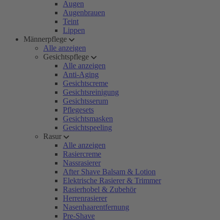
Augen
Augenbrauen
Teint
Lippen
Männerpflege
Alle anzeigen
Gesichtspflege
Alle anzeigen
Anti-Aging
Gesichtscreme
Gesichtsreinigung
Gesichtsserum
Pflegesets
Gesichtsmasken
Gesichtspeeling
Rasur
Alle anzeigen
Rasiercreme
Nassrasierer
After Shave Balsam & Lotion
Elektrische Rasierer & Trimmer
Rasierhobel & Zubehör
Herrenrasierer
Nasenhaarentfernung
Pre-Shave