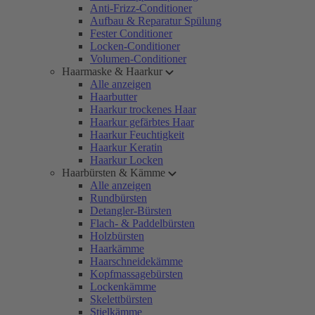
Anti-Frizz-Conditioner
Aufbau & Reparatur Spülung
Fester Conditioner
Locken-Conditioner
Volumen-Conditioner
Haarmaske & Haarkur
Alle anzeigen
Haarbutter
Haarkur trockenes Haar
Haarkur gefärbtes Haar
Haarkur Feuchtigkeit
Haarkur Keratin
Haarkur Locken
Haarbürsten & Kämme
Alle anzeigen
Rundbürsten
Detangler-Bürsten
Flach- & Paddelbürsten
Holzbürsten
Haarkämme
Haarschneidekämme
Kopfmassagebürsten
Lockenkämme
Skelettbürsten
Stielkämme