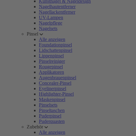
Kunstnägel & Nageldesign
Nagelhautentferner
Nagellackentferner
UV-Lampen
Nagelpflege
Nagelsets
Pinsel
Alle anzeigen
Foundationpinsel
Lidschattenpinsel
Lippenpinsel
Pinselreiniger
Rougepinsel
Applikatoren
Augenbrauenpinsel
Concealer-Pinsel
Eyelinerpinsel
Highlighter-Pinsel
Maskenpinsel
Pinselsets
Pinseltaschen
Puderpinsel
Puderquasten
Zubehör
Alle anzeigen