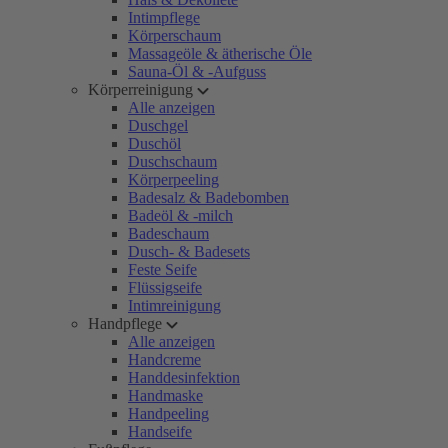
Intimpflege
Körperschaum
Massageöle & ätherische Öle
Sauna-Öl & -Aufguss
Körperreinigung
Alle anzeigen
Duschgel
Duschöl
Duschschaum
Körperpeeling
Badesalz & Badebomben
Badeöl & -milch
Badeschaum
Dusch- & Badesets
Feste Seife
Flüssigseife
Intimreinigung
Handpflege
Alle anzeigen
Handcreme
Handdesinfektion
Handmaske
Handpeeling
Handseife