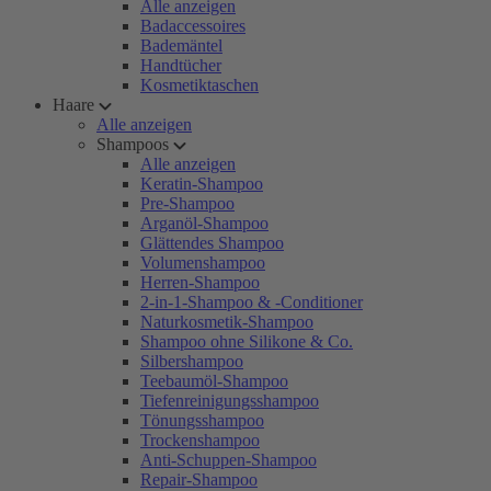
Alle anzeigen
Badaccessoires
Bademäntel
Handtücher
Kosmetiktaschen
Haare
Alle anzeigen
Shampoos
Alle anzeigen
Keratin-Shampoo
Pre-Shampoo
Arganöl-Shampoo
Glättendes Shampoo
Volumenshampoo
Herren-Shampoo
2-in-1-Shampoo & -Conditioner
Naturkosmetik-Shampoo
Shampoo ohne Silikone & Co.
Silbershampoo
Teebaumöl-Shampoo
Tiefenreinigungsshampoo
Tönungsshampoo
Trockenshampoo
Anti-Schuppen-Shampoo
Repair-Shampoo