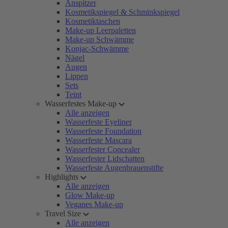
Anspitzer
Kosmetikspiegel & Schminkspiegel
Kosmetiktaschen
Make-up Leerpaletten
Make-up Schwämme
Konjac-Schwämme
Nägel
Augen
Lippen
Sets
Teint
Wasserfestes Make-up
Alle anzeigen
Wasserfeste Eyeliner
Wasserfeste Foundation
Wasserfeste Mascara
Wasserfester Concealer
Wasserfester Lidschatten
Wasserfeste Augenbrauenstifte
Highlights
Alle anzeigen
Glow Make-up
Veganes Make-up
Travel Size
Alle anzeigen