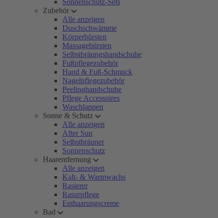
Sonnenschutz-Sets
Zubehör
Alle anzeigen
Duschschwämme
Körperbürsten
Massagebürsten
Selbstbräungshandschuhe
Fußpflegezubehör
Hand & Fuß-Schmuck
Nagelpflegezubehör
Peelinghandschuhe
Pflege Accessoires
Waschlappen
Sonne & Schutz
Alle anzeigen
After Sun
Selbstbräuner
Sonnenschutz
Haarentfernung
Alle anzeigen
Kalt- & Warmwachs
Rasierer
Rasurpflege
Enthaarungscreme
Bad