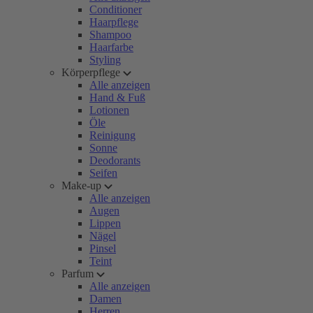
Conditioner
Haarpflege
Shampoo
Haarfarbe
Styling
Körperpflege
Alle anzeigen
Hand & Fuß
Lotionen
Öle
Reinigung
Sonne
Deodorants
Seifen
Make-up
Alle anzeigen
Augen
Lippen
Nägel
Pinsel
Teint
Parfum
Alle anzeigen
Damen
Herren