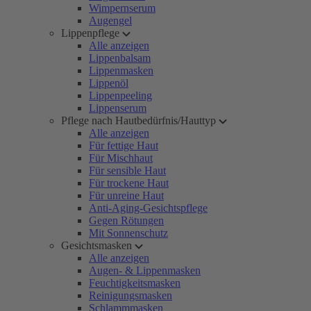
Wimpernserum
Augengel
Lippenpflege
Alle anzeigen
Lippenbalsam
Lippenmasken
Lippenöl
Lippenpeeling
Lippenserum
Pflege nach Hautbedürfnis/Hauttyp
Alle anzeigen
Für fettige Haut
Für Mischhaut
Für sensible Haut
Für trockene Haut
Für unreine Haut
Anti-Aging-Gesichtspflege
Gegen Rötungen
Mit Sonnenschutz
Gesichtsmasken
Alle anzeigen
Augen- & Lippenmasken
Feuchtigkeitsmasken
Reinigungsmasken
Schlammmasken