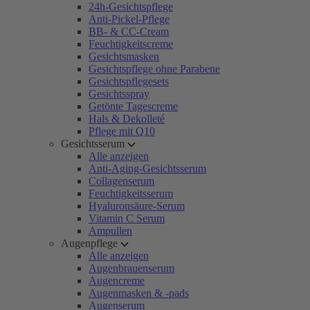
24h-Gesichtspflege
Anti-Pickel-Pflege
BB- & CC-Cream
Feuchtigkeitscreme
Gesichtsmasken
Gesichtspflege ohne Parabene
Gesichtspflegesets
Gesichtsspray
Getönte Tagescreme
Hals & Dekolleté
Pflege mit Q10
Gesichtsserum
Alle anzeigen
Anti-Aging-Gesichtsserum
Collagenserum
Feuchtigkeitsserum
Hyaluronsäure-Serum
Vitamin C Serum
Ampullen
Augenpflege
Alle anzeigen
Augenbrauenserum
Augencreme
Augenmasken & -pads
Augenserum