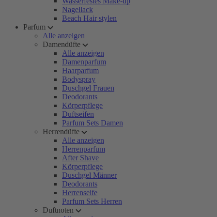
Wasserfestes Make-up
Nagellack
Beach Hair stylen
Parfum
Alle anzeigen
Damendüfte
Alle anzeigen
Damenparfum
Haarparfum
Bodyspray
Duschgel Frauen
Deodorants
Körperpflege
Duftseifen
Parfum Sets Damen
Herrendüfte
Alle anzeigen
Herrenparfum
After Shave
Körperpflege
Duschgel Männer
Deodorants
Herrenseife
Parfum Sets Herren
Duftnoten