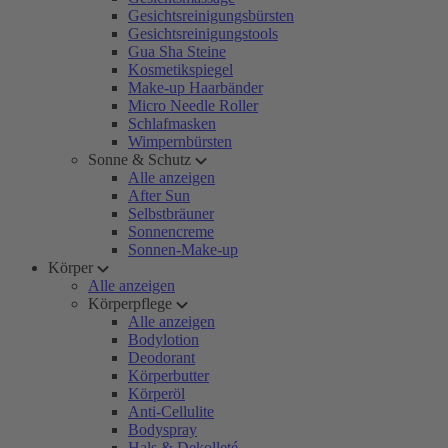
Gesichtsreinigungsbürsten
Gesichtsreinigungstools
Gua Sha Steine
Kosmetikspiegel
Make-up Haarbänder
Micro Needle Roller
Schlafmasken
Wimpernbürsten
Sonne & Schutz
Alle anzeigen
After Sun
Selbstbräuner
Sonnencreme
Sonnen-Make-up
Körper
Alle anzeigen
Körperpflege
Alle anzeigen
Bodylotion
Deodorant
Körperbutter
Körperöl
Anti-Cellulite
Bodyspray
Hals & Dekolleté