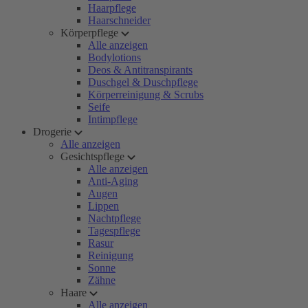
Haarpflege
Haarschneider
Körperpflege
Alle anzeigen
Bodylotions
Deos & Antitranspirants
Duschgel & Duschpflege
Körperreinigung & Scrubs
Seife
Intimpflege
Drogerie
Alle anzeigen
Gesichtspflege
Alle anzeigen
Anti-Aging
Augen
Lippen
Nachtpflege
Tagespflege
Rasur
Reinigung
Sonne
Zähne
Haare
Alle anzeigen