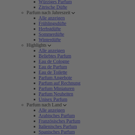
Würziges Parfum
Zitrische Düfte
Parfum nach Jahreszeit
Alle anzeigen
Frühlingsdüfte
Herbstdüfte
Sommerdüfte
Winterdüfte
Highlights
Alle anzeigen
Beliebtes Parfum
Eau de Cologne
Eau de Parfum
Eau de Toilette
Parfum Angebote
Parfum auf Rechnung
Parfum Miniaturen
Parfum Neuheiten
Unisex Parfum
Parfum nach Land
Alle anzeigen
Arabisches Parfum
Französisches Parfum
Italienisches Parfum
Spanisches Parfum