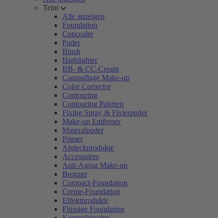
Teint
Alle anzeigen
Foundation
Concealer
Puder
Blush
Highlighter
BB- & CC-Cream
Camouflage Make-up
Color Corrector
Contouring
Contouring Paletten
Fixing Spray & Fixierpuder
Make-up Entferner
Mineralpuder
Primer
Abdeckprodukte
Accessoires
Anti-Aging Make-up
Bronzer
Compact-Foundation
Creme-Foundation
Effektprodukte
Flüssige Foundation
Kompaktpuder