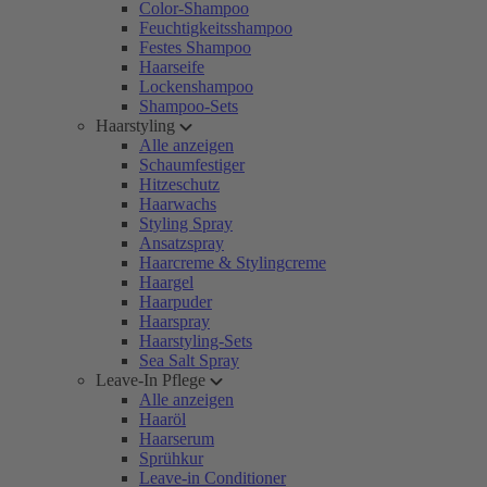
Color-Shampoo
Feuchtigkeitsshampoo
Festes Shampoo
Haarseife
Lockenshampoo
Shampoo-Sets
Haarstyling
Alle anzeigen
Schaumfestiger
Hitzeschutz
Haarwachs
Styling Spray
Ansatzspray
Haarcreme & Stylingcreme
Haargel
Haarpuder
Haarspray
Haarstyling-Sets
Sea Salt Spray
Leave-In Pflege
Alle anzeigen
Haaröl
Haarserum
Sprühkur
Leave-in Conditioner