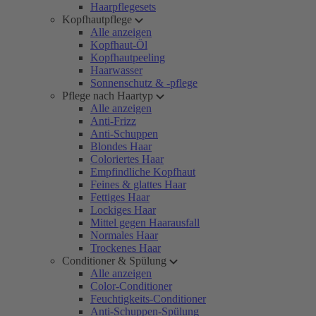
Haarpflegesets
Kopfhautpflege
Alle anzeigen
Kopfhaut-Öl
Kopfhautpeeling
Haarwasser
Sonnenschutz & -pflege
Pflege nach Haartyp
Alle anzeigen
Anti-Frizz
Anti-Schuppen
Blondes Haar
Coloriertes Haar
Empfindliche Kopfhaut
Feines & glattes Haar
Fettiges Haar
Lockiges Haar
Mittel gegen Haarausfall
Normales Haar
Trockenes Haar
Conditioner & Spülung
Alle anzeigen
Color-Conditioner
Feuchtigkeits-Conditioner
Anti-Schuppen-Spülung