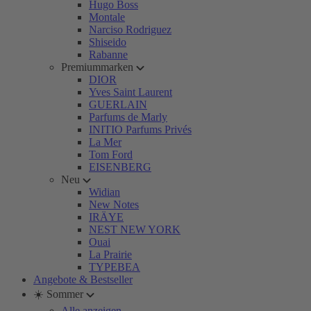
Hugo Boss
Montale
Narciso Rodriguez
Shiseido
Rabanne
Premiummarken
DIOR
Yves Saint Laurent
GUERLAIN
Parfums de Marly
INITIO Parfums Privés
La Mer
Tom Ford
EISENBERG
Neu
Widian
New Notes
IRÄYE
NEST NEW YORK
Ouai
La Prairie
TYPEBEA
Angebote & Bestseller
☀️ Sommer
Alle anzeigen