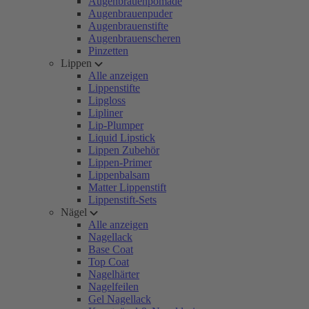
Augenbrauenpomade
Augenbrauenpuder
Augenbrauenstifte
Augenbrauenscheren
Pinzetten
Lippen
Alle anzeigen
Lippenstifte
Lipgloss
Lipliner
Lip-Plumper
Liquid Lipstick
Lippen Zubehör
Lippen-Primer
Lippenbalsam
Matter Lippenstift
Lippenstift-Sets
Nägel
Alle anzeigen
Nagellack
Base Coat
Top Coat
Nagelhärter
Nagelfeilen
Gel Nagellack