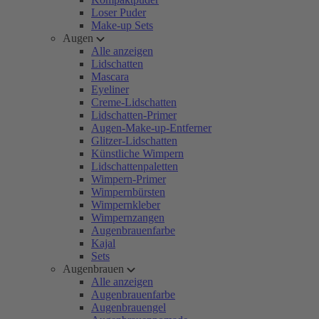
Loser Puder
Make-up Sets
Augen
Alle anzeigen
Lidschatten
Mascara
Eyeliner
Creme-Lidschatten
Lidschatten-Primer
Augen-Make-up-Entferner
Glitzer-Lidschatten
Künstliche Wimpern
Lidschattenpaletten
Wimpern-Primer
Wimpernbürsten
Wimpernkleber
Wimpernzangen
Augenbrauenfarbe
Kajal
Sets
Augenbrauen
Alle anzeigen
Augenbrauenfarbe
Augenbrauengel