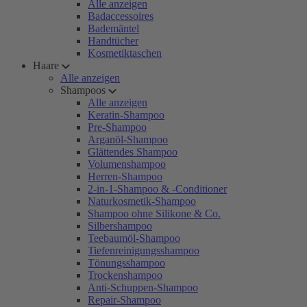
Alle anzeigen
Badaccessoires
Bademäntel
Handtücher
Kosmetiktaschen
Haare
Alle anzeigen
Shampoos
Alle anzeigen
Keratin-Shampoo
Pre-Shampoo
Arganöl-Shampoo
Glättendes Shampoo
Volumenshampoo
Herren-Shampoo
2-in-1-Shampoo & -Conditioner
Naturkosmetik-Shampoo
Shampoo ohne Silikone & Co.
Silbershampoo
Teebaumöl-Shampoo
Tiefenreinigungsshampoo
Tönungsshampoo
Trockenshampoo
Anti-Schuppen-Shampoo
Repair-Shampoo