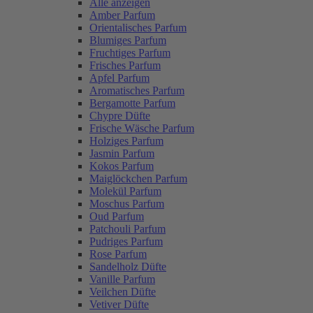
Alle anzeigen
Amber Parfum
Orientalisches Parfum
Blumiges Parfum
Fruchtiges Parfum
Frisches Parfum
Apfel Parfum
Aromatisches Parfum
Bergamotte Parfum
Chypre Düfte
Frische Wäsche Parfum
Holziges Parfum
Jasmin Parfum
Kokos Parfum
Maiglöckchen Parfum
Molekül Parfum
Moschus Parfum
Oud Parfum
Patchouli Parfum
Pudriges Parfum
Rose Parfum
Sandelholz Düfte
Vanille Parfum
Veilchen Düfte
Vetiver Düfte