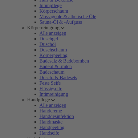
Intimpflege
Körperschaum
Massageöle & ätherische Öle
Sauna-Öl & -Aufguss
Körperreinigung
Alle anzeigen
Duschgel
Duschöl
Duschschaum
Körperpeeling
Badesalz & Badebomben
Badeöl & -milch
Badeschaum
Dusch- & Badesets
Feste Seife
Flüssigseife
Intimreinigung
Handpflege
Alle anzeigen
Handcreme
Handdesinfektion
Handmaske
Handpeeling
Handseife