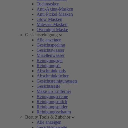
Tuchmasken
Anti-Aging-Masken
Anti-Pickel-Masken
Glow Masken
Mitesser-Masken
Overnight Maske
Gesichtsreinigung
Alle anzeigen
Gesichtspeeling
Gesichtswasser
Mizellenwasser
Reinigungsgel
Reinigungsöl
Abschminkpads
Abschminktücher
Gesichtsreinigungssets
Gesichtsseife
Make-up-Entferner
Reinigungscreme
Reinigungsmilch
Reinigungspuder
Reinigungsschaum
Beauty Tools & Zubehör
Alle anzeigen
Gesichtsmassage