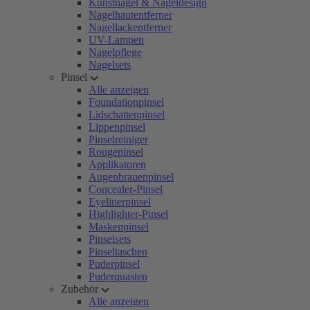
Kunstnägel & Nageldesign
Nagelhautentferner
Nagellackentferner
UV-Lampen
Nagelpflege
Nagelsets
Pinsel
Alle anzeigen
Foundationpinsel
Lidschattenpinsel
Lippenpinsel
Pinselreiniger
Rougepinsel
Applikatoren
Augenbrauenpinsel
Concealer-Pinsel
Eyelinerpinsel
Highlighter-Pinsel
Maskenpinsel
Pinselsets
Pinseltaschen
Puderpinsel
Puderquasten
Zubehör
Alle anzeigen