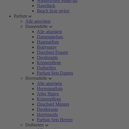
Wasserfestes Make-up
Nagellack
Beach Hair stylen
Parfum
Alle anzeigen
Damendüfte
Alle anzeigen
Damenparfum
Haarparfum
Bodyspray
Duschgel Frauen
Deodorants
Körperpflege
Duftseifen
Parfum Sets Damen
Herrendüfte
Alle anzeigen
Herrenparfum
After Shave
Körperpflege
Duschgel Männer
Deodorants
Herrenseife
Parfum Sets Herren
Duftnoten