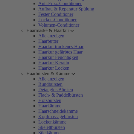
Anti-Frizz-Conditioner
Aufbau & Reparatur Spülung
Fester Conditioner
Locken-Conditioner
Volumen-Conditioner
Haarmaske & Haarkur
Alle anzeigen
Haarbutter
Haarkur trockenes Haar
Haarkur gefärbtes Haar
Haarkur Feuchtigkeit
Haarkur Keratin
Haarkur Locken
Haarbürsten & Kämme
Alle anzeigen
Rundbürsten
Detangler-Bürsten
Flach- & Paddelbürsten
Holzbürsten
Haarkämme
Haarschneidekämme
Kopfmassagebürsten
Lockenkämme
Skelettbürsten
Stielkämme