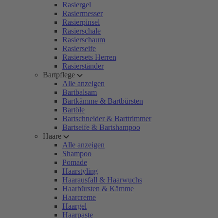
Rasiergel
Rasiermesser
Rasierpinsel
Rasierschale
Rasierschaum
Rasierseife
Rasiersets Herren
Rasierständer
Bartpflege
Alle anzeigen
Bartbalsam
Bartkämme & Bartbürsten
Bartöle
Bartschneider & Barttrimmer
Bartseife & Bartshampoo
Haare
Alle anzeigen
Shampoo
Pomade
Haarstyling
Haarausfall & Haarwuchs
Haarbürsten & Kämme
Haarcreme
Haargel
Haarpaste