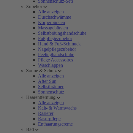
Sonnenschutz-Sets
Zubehör
Alle anzeigen
Duschschwämme
Körperbürsten
Massagebürsten
Selbstbräungshandschuhe
Fußpflegezubehör
Hand & Fuß-Schmuck
Nagelpflegezubehör
Peelinghandschuhe
Pflege Accessoires
Waschlappen
Sonne & Schutz
Alle anzeigen
After Sun
Selbstbräuner
Sonnenschutz
Haarentfernung
Alle anzeigen
Kalt- & Warmwachs
Rasierer
Rasurpflege
Enthaarungscreme
Bad