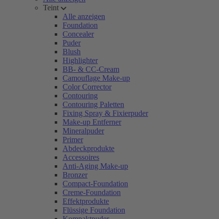
Teint
Alle anzeigen
Foundation
Concealer
Puder
Blush
Highlighter
BB- & CC-Cream
Camouflage Make-up
Color Corrector
Contouring
Contouring Paletten
Fixing Spray & Fixierpuder
Make-up Entferner
Mineralpuder
Primer
Abdeckprodukte
Accessoires
Anti-Aging Make-up
Bronzer
Compact-Foundation
Creme-Foundation
Effektprodukte
Flüssige Foundation
Kompaktpuder