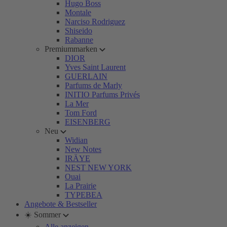
Hugo Boss
Montale
Narciso Rodriguez
Shiseido
Rabanne
Premiummarken
DIOR
Yves Saint Laurent
GUERLAIN
Parfums de Marly
INITIO Parfums Privés
La Mer
Tom Ford
EISENBERG
Neu
Widian
New Notes
IRÄYE
NEST NEW YORK
Ouai
La Prairie
TYPEBEA
Angebote & Bestseller
☀️ Sommer
Alle anzeigen