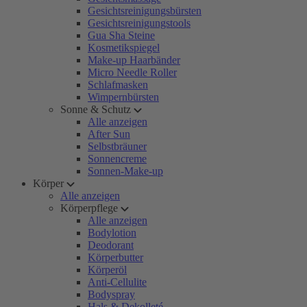
Gesichtsreinigungsbürsten
Gesichtsreinigungstools
Gua Sha Steine
Kosmetikspiegel
Make-up Haarbänder
Micro Needle Roller
Schlafmasken
Wimpernbürsten
Sonne & Schutz
Alle anzeigen
After Sun
Selbstbräuner
Sonnencreme
Sonnen-Make-up
Körper
Alle anzeigen
Körperpflege
Alle anzeigen
Bodylotion
Deodorant
Körperbutter
Körperöl
Anti-Cellulite
Bodyspray
Hals & Dekolleté