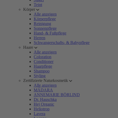
Teint
Körper
Alle anzeigen
Körperpflege
Reinigung
Sonnenpflege
Hand- & Fußpflege
Herren
Schwangerschafts- & Babypflege
Haare
Alle anzeigen
Coloration
Conditioner
Haarpflege
Shampoo
Styling
Zertifizierte Naturkosmetik
Alle anzeigen
MÁDARA
ANNEMARIE BÖRLIND
Dr. Hauschka
Hej Organic
Heliotrop
Lavera