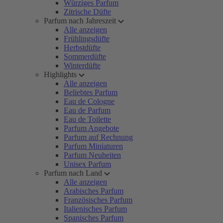
Würziges Parfum
Zitrische Düfte
Parfum nach Jahreszeit
Alle anzeigen
Frühlingsdüfte
Herbstdüfte
Sommerdüfte
Winterdüfte
Highlights
Alle anzeigen
Beliebtes Parfum
Eau de Cologne
Eau de Parfum
Eau de Toilette
Parfum Angebote
Parfum auf Rechnung
Parfum Miniaturen
Parfum Neuheiten
Unisex Parfum
Parfum nach Land
Alle anzeigen
Arabisches Parfum
Französisches Parfum
Italienisches Parfum
Spanisches Parfum