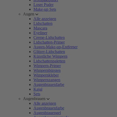
Loser Puder
Make-up Sets
Augen
Alle anzeigen
Lidschatten
Mascara
Eyeliner
Creme-Lidschatten
Lidschatten-Primer
Augen-Make-up-Entferner
Glitzer-Lidschatten
Künstliche Wimpern
Lidschattenpaletten
Wimpern-Primer
Wimpernbürsten
Wimpernkleber
Wimpernzangen
Augenbrauenfarbe
Kajal
Sets
Augenbrauen
Alle anzeigen
Augenbrauenfarbe
Augenbrauengel