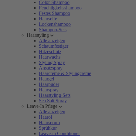
Color-Shampoo
Feuchtigkeitsshampoo
Festes Shampoo
Haarseife
Lockenshampoo
Shampoo-Sets
Haarstyling
Alle anzeigen
Schaumfestiger
Hitzeschutz
Haarwachs
Styling Spray
Ansatzspray
Haarcreme & Stylingcreme
Haargel
Haarpuder
Haarspray
Haarstyling-Sets
Sea Salt Spray
Leave-In Pflege
Alle anzeigen
Haaröl
Haarserum
Sprühkur
Leave-in Conditioner