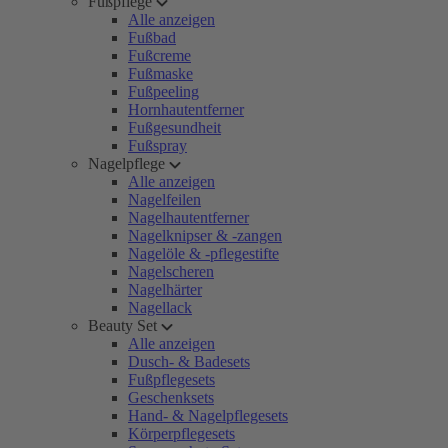
Fußpflege
Alle anzeigen
Fußbad
Fußcreme
Fußmaske
Fußpeeling
Hornhautentferner
Fußgesundheit
Fußspray
Nagelpflege
Alle anzeigen
Nagelfeilen
Nagelhautentferner
Nagelknipser & -zangen
Nagelöle & -pflegestifte
Nagelscheren
Nagelhärter
Nagellack
Beauty Set
Alle anzeigen
Dusch- & Badesets
Fußpflegesets
Geschenksets
Hand- & Nagelpflegesets
Körperpflegesets