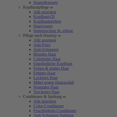
Haarpflegesets
Kopfhautpflege
Alle anzeigen
Kopfhaut-Öl
Kopfhautpeeling
Haarwasser
Sonnenschutz & -pflege
Pflege nach Haartyp
Alle anzeigen
Anti-Frizz
Anti-Schuppen
Blondes Haar
Coloriertes Haar
Empfindliche Kopfhaut
Feines & glattes Haar
Fettiges Haar
Lockiges Haar
Mittel gegen Haarausfall
Normales Haar
Trockenes Haar
Conditioner & Spülung
Alle anzeigen
Color-Conditioner
Feuchtigkeits-Conditioner
Anti-Schuppen-Spülung