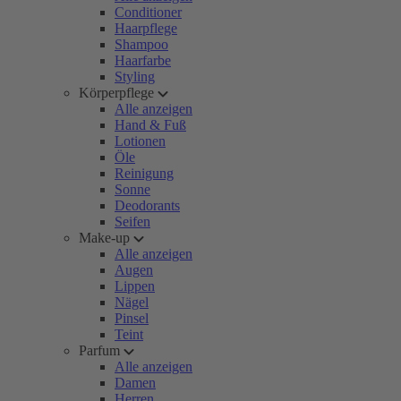
Conditioner
Haarpflege
Shampoo
Haarfarbe
Styling
Körperpflege
Alle anzeigen
Hand & Fuß
Lotionen
Öle
Reinigung
Sonne
Deodorants
Seifen
Make-up
Alle anzeigen
Augen
Lippen
Nägel
Pinsel
Teint
Parfum
Alle anzeigen
Damen
Herren