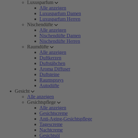
Luxusparfum
Alle anzeigen
Luxusparfum Damen
Luxusparfum Herren
Nischendüfte
Alle anzeigen
Nischendüfte Damen
Nischendüfte Herren
Raumdüfte
Alle anzeigen
Duftkerzen
Duftstäbchen
Aroma Diffuser
Duftsteine
Raumsprays
Autodüfte
Gesicht
Alle anzeigen
Gesichtspflege
Alle anzeigen
Gesichtscreme
Anti-Aging-Gesichtspflege
Tagescreme
Nachtcreme
Gesichtsöl