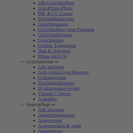
24h-Gesichtspflege
Anti-Pickel-Pflege
BB- & CC-Cream
Feuchtigkeitscreme
Gesichtsmasken
Gesichtspflege ohne Parabene
Gesichtspflegesets
Gesichtsspray
Getönte Tagescreme
Hals & Dekolleté
Pflege mit Q10
Gesichtsserum
Alle anzeigen
Anti-Aging-Gesichtsserum
Collagenserum
Feuchtigkeitsserum
Hyaluronsäure-Serum
Vitamin C Serum
Ampullen
Augenpflege
Alle anzeigen
Augenbrauenserum
Augencreme
Augenmasken & -pads
Augenserum