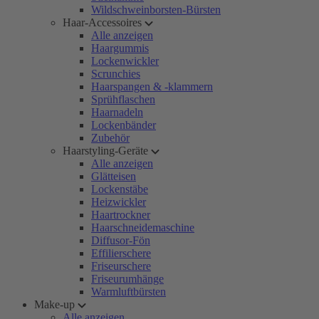
Wildschweinborsten-Bürsten
Haar-Accessoires
Alle anzeigen
Haargummis
Lockenwickler
Scrunchies
Haarspangen & -klammern
Sprühflaschen
Haarnadeln
Lockenbänder
Zubehör
Haarstyling-Geräte
Alle anzeigen
Glätteisen
Lockenstäbe
Heizwickler
Haartrockner
Haarschneidemaschine
Diffusor-Fön
Effilierschere
Friseurschere
Friseurumhänge
Warmluftbürsten
Make-up
Alle anzeigen