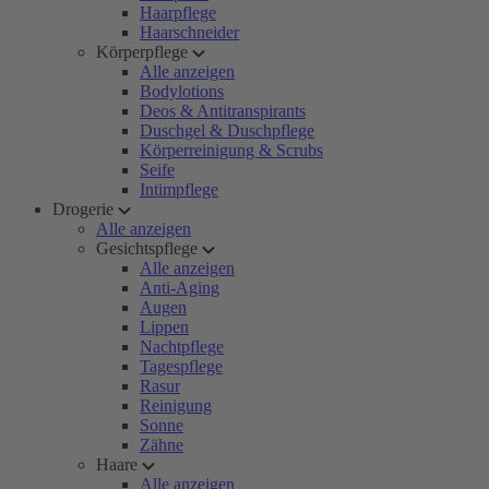
Haarpflege
Haarschneider
Körperpflege
Alle anzeigen
Bodylotions
Deos & Antitranspirants
Duschgel & Duschpflege
Körperreinigung & Scrubs
Seife
Intimpflege
Drogerie
Alle anzeigen
Gesichtspflege
Alle anzeigen
Anti-Aging
Augen
Lippen
Nachtpflege
Tagespflege
Rasur
Reinigung
Sonne
Zähne
Haare
Alle anzeigen