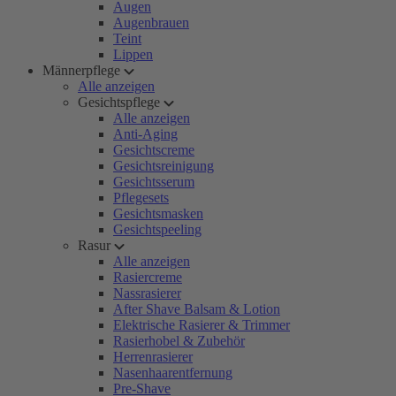
Augen
Augenbrauen
Teint
Lippen
Männerpflege
Alle anzeigen
Gesichtspflege
Alle anzeigen
Anti-Aging
Gesichtscreme
Gesichtsreinigung
Gesichtsserum
Pflegesets
Gesichtsmasken
Gesichtspeeling
Rasur
Alle anzeigen
Rasiercreme
Nassrasierer
After Shave Balsam & Lotion
Elektrische Rasierer & Trimmer
Rasierhobel & Zubehör
Herrenrasierer
Nasenhaarentfernung
Pre-Shave