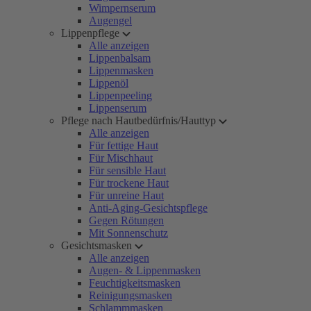
Wimpernserum
Augengel
Lippenpflege
Alle anzeigen
Lippenbalsam
Lippenmasken
Lippenöl
Lippenpeeling
Lippenserum
Pflege nach Hautbedürfnis/Hauttyp
Alle anzeigen
Für fettige Haut
Für Mischhaut
Für sensible Haut
Für trockene Haut
Für unreine Haut
Anti-Aging-Gesichtspflege
Gegen Rötungen
Mit Sonnenschutz
Gesichtsmasken
Alle anzeigen
Augen- & Lippenmasken
Feuchtigkeitsmasken
Reinigungsmasken
Schlammmasken