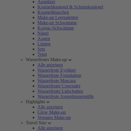
Anspitzer
Kosmetikspiegel & Schminkspiegel
Kosmetiktaschen
Make-up Leerpaletten
Make-up Schwämme
Konjac-Schwämme
Nägel
Augen
Lippen
Sets
Teint
Wasserfestes Make-up
Alle anzeigen
Wasserfeste Eyeliner
Wasserfeste Foundation
Wasserfeste Mascara
Wasserfester Concealer
Wasserfester Lidschatten
Wasserfeste Augenbrauenstifte
Highlights
Alle anzeigen
Glow Make-up
Veganes Make-up
Travel Size
Alle anzeigen