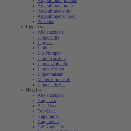
Augenbrauenpomade
Augenbrauenpuder
Augenbrauenstifte
Augenbrauenscheren
Pinzetten
Lippen
Alle anzeigen
Lippenstifte
Lipgloss
Lipliner
Lip-Plumper
Liquid Lipstick
Lippen Zubehör
Lippen-Primer
Lippenbalsam
Matter Lippenstift
Lippenstift-Sets
Nägel
Alle anzeigen
Nagellack
Base Coat
Top Coat
Nagelhärter
Nagelfeilen
Gel Nagellack