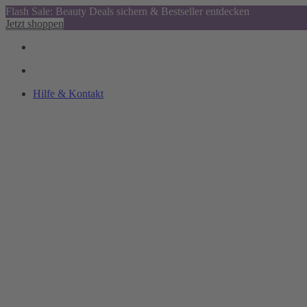
Flash Sale: Beauty Deals sichern & Bestseller entdecken
Jetzt shoppen
Hilfe & Kontakt