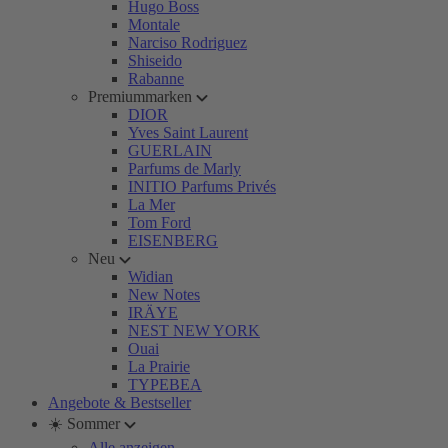
Hugo Boss
Montale
Narciso Rodriguez
Shiseido
Rabanne
Premiummarken
DIOR
Yves Saint Laurent
GUERLAIN
Parfums de Marly
INITIO Parfums Privés
La Mer
Tom Ford
EISENBERG
Neu
Widian
New Notes
IRÄYE
NEST NEW YORK
Ouai
La Prairie
TYPEBEA
Angebote & Bestseller
☀️ Sommer
Alle anzeigen