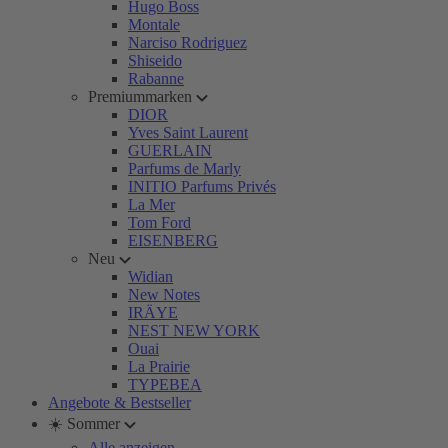
Hugo Boss
Montale
Narciso Rodriguez
Shiseido
Rabanne
Premiummarken
DIOR
Yves Saint Laurent
GUERLAIN
Parfums de Marly
INITIO Parfums Privés
La Mer
Tom Ford
EISENBERG
Neu
Widian
New Notes
IRÄYE
NEST NEW YORK
Ouai
La Prairie
TYPEBEA
Angebote & Bestseller
☀️ Sommer
Alle anzeigen