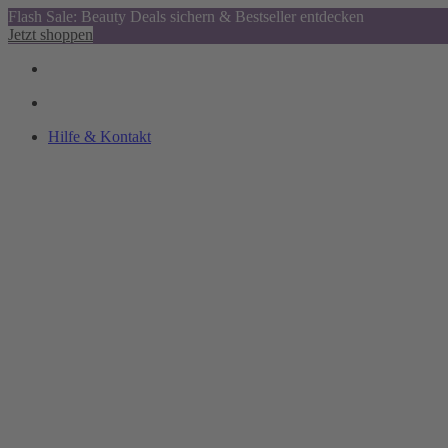
Flash Sale: Beauty Deals sichern & Bestseller entdecken
Jetzt shoppen
Hilfe & Kontakt