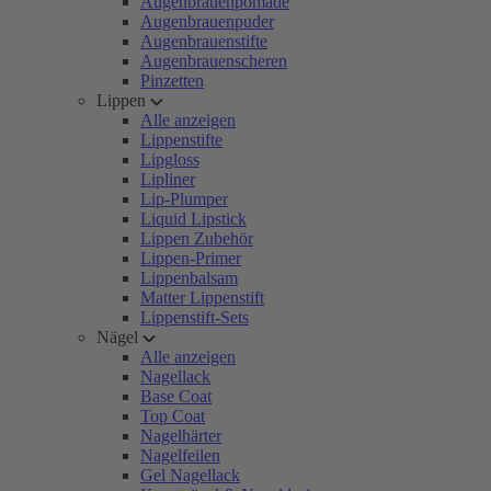
Augenbrauenpomade
Augenbrauenpuder
Augenbrauenstifte
Augenbrauenscheren
Pinzetten
Lippen
Alle anzeigen
Lippenstifte
Lipgloss
Lipliner
Lip-Plumper
Liquid Lipstick
Lippen Zubehör
Lippen-Primer
Lippenbalsam
Matter Lippenstift
Lippenstift-Sets
Nägel
Alle anzeigen
Nagellack
Base Coat
Top Coat
Nagelhärter
Nagelfeilen
Gel Nagellack