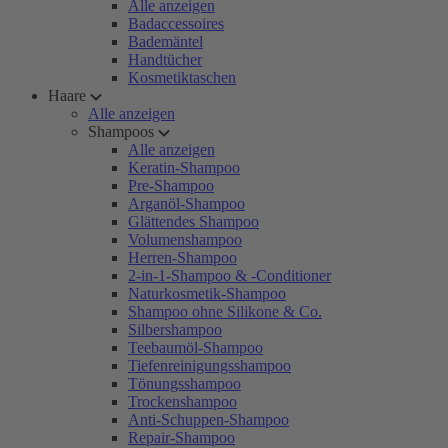
Alle anzeigen
Badaccessoires
Bademäntel
Handtücher
Kosmetiktaschen
Haare
Alle anzeigen
Shampoos
Alle anzeigen
Keratin-Shampoo
Pre-Shampoo
Arganöl-Shampoo
Glättendes Shampoo
Volumenshampoo
Herren-Shampoo
2-in-1-Shampoo & -Conditioner
Naturkosmetik-Shampoo
Shampoo ohne Silikone & Co.
Silbershampoo
Teebaumöl-Shampoo
Tiefenreinigungsshampoo
Tönungsshampoo
Trockenshampoo
Anti-Schuppen-Shampoo
Repair-Shampoo