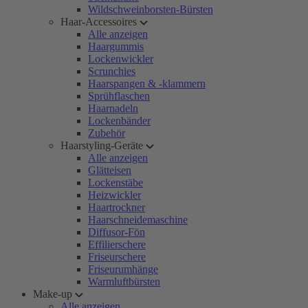
Wildschweinborsten-Bürsten
Haar-Accessoires
Alle anzeigen
Haargummis
Lockenwickler
Scrunchies
Haarspangen & -klammern
Sprühflaschen
Haarnadeln
Lockenbänder
Zubehör
Haarstyling-Geräte
Alle anzeigen
Glätteisen
Lockenstäbe
Heizwickler
Haartrockner
Haarschneidemaschine
Diffusor-Fön
Effilierschere
Friseurschere
Friseurumhänge
Warmluftbürsten
Make-up
Alle anzeigen