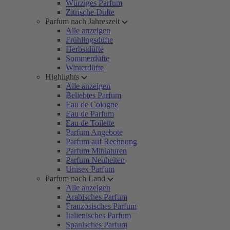
Würziges Parfum
Zitrische Düfte
Parfum nach Jahreszeit
Alle anzeigen
Frühlingsdüfte
Herbstdüfte
Sommerdüfte
Winterdüfte
Highlights
Alle anzeigen
Beliebtes Parfum
Eau de Cologne
Eau de Parfum
Eau de Toilette
Parfum Angebote
Parfum auf Rechnung
Parfum Miniaturen
Parfum Neuheiten
Unisex Parfum
Parfum nach Land
Alle anzeigen
Arabisches Parfum
Französisches Parfum
Italienisches Parfum
Spanisches Parfum