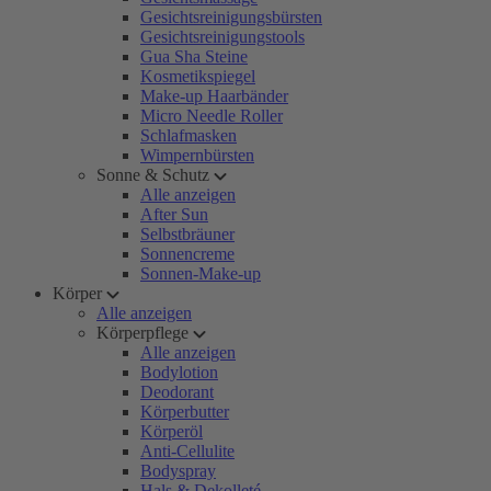
Gesichtsreinigungsbürsten
Gesichtsreinigungstools
Gua Sha Steine
Kosmetikspiegel
Make-up Haarbänder
Micro Needle Roller
Schlafmasken
Wimpernbürsten
Sonne & Schutz
Alle anzeigen
After Sun
Selbstbräuner
Sonnencreme
Sonnen-Make-up
Körper
Alle anzeigen
Körperpflege
Alle anzeigen
Bodylotion
Deodorant
Körperbutter
Körperöl
Anti-Cellulite
Bodyspray
Hals & Dekolleté