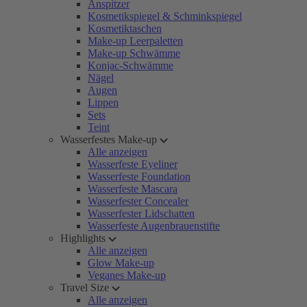
Anspitzer
Kosmetikspiegel & Schminkspiegel
Kosmetiktaschen
Make-up Leerpaletten
Make-up Schwämme
Konjac-Schwämme
Nägel
Augen
Lippen
Sets
Teint
Wasserfestes Make-up
Alle anzeigen
Wasserfeste Eyeliner
Wasserfeste Foundation
Wasserfeste Mascara
Wasserfester Concealer
Wasserfester Lidschatten
Wasserfeste Augenbrauenstifte
Highlights
Alle anzeigen
Glow Make-up
Veganes Make-up
Travel Size
Alle anzeigen