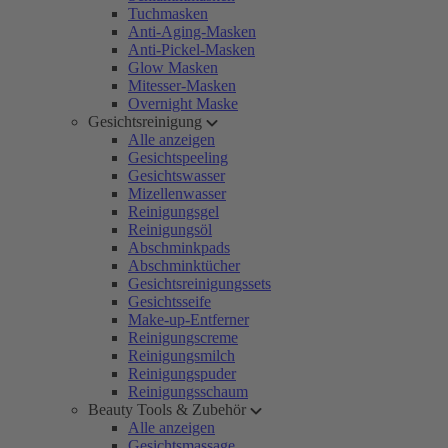
Tuchmasken
Anti-Aging-Masken
Anti-Pickel-Masken
Glow Masken
Mitesser-Masken
Overnight Maske
Gesichtsreinigung
Alle anzeigen
Gesichtspeeling
Gesichtswasser
Mizellenwasser
Reinigungsgel
Reinigungsöl
Abschminkpads
Abschminktücher
Gesichtsreinigungssets
Gesichtsseife
Make-up-Entferner
Reinigungscreme
Reinigungsmilch
Reinigungspuder
Reinigungsschaum
Beauty Tools & Zubehör
Alle anzeigen
Gesichtsmassage