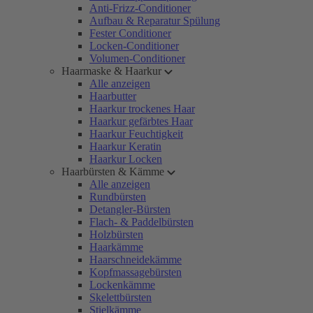
Anti-Frizz-Conditioner
Aufbau & Reparatur Spülung
Fester Conditioner
Locken-Conditioner
Volumen-Conditioner
Haarmaske & Haarkur
Alle anzeigen
Haarbutter
Haarkur trockenes Haar
Haarkur gefärbtes Haar
Haarkur Feuchtigkeit
Haarkur Keratin
Haarkur Locken
Haarbürsten & Kämme
Alle anzeigen
Rundbürsten
Detangler-Bürsten
Flach- & Paddelbürsten
Holzbürsten
Haarkämme
Haarschneidekämme
Kopfmassagebürsten
Lockenkämme
Skelettbürsten
Stielkämme