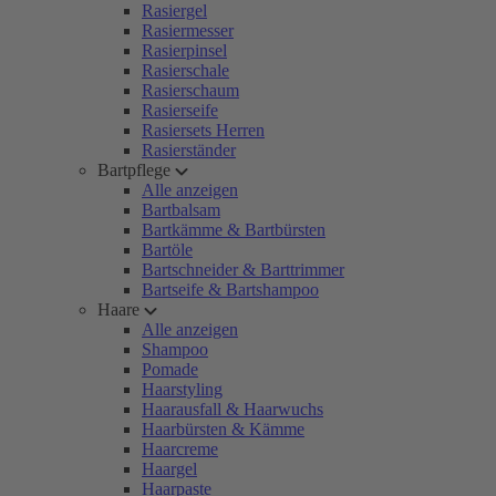
Rasiergel
Rasiermesser
Rasierpinsel
Rasierschale
Rasierschaum
Rasierseife
Rasiersets Herren
Rasierständer
Bartpflege
Alle anzeigen
Bartbalsam
Bartkämme & Bartbürsten
Bartöle
Bartschneider & Barttrimmer
Bartseife & Bartshampoo
Haare
Alle anzeigen
Shampoo
Pomade
Haarstyling
Haarausfall & Haarwuchs
Haarbürsten & Kämme
Haarcreme
Haargel
Haarpaste