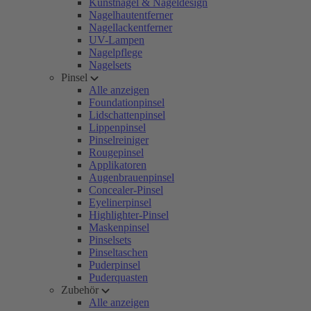
Kunstnägel & Nageldesign
Nagelhautentferner
Nagellackentferner
UV-Lampen
Nagelpflege
Nagelsets
Pinsel
Alle anzeigen
Foundationpinsel
Lidschattenpinsel
Lippenpinsel
Pinselreiniger
Rougepinsel
Applikatoren
Augenbrauenpinsel
Concealer-Pinsel
Eyelinerpinsel
Highlighter-Pinsel
Maskenpinsel
Pinselsets
Pinseltaschen
Puderpinsel
Puderquasten
Zubehör
Alle anzeigen