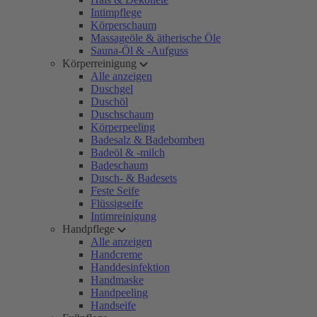
Intimpflege
Körperschaum
Massageöle & ätherische Öle
Sauna-Öl & -Aufguss
Körperreinigung
Alle anzeigen
Duschgel
Duschöl
Duschschaum
Körperpeeling
Badesalz & Badebomben
Badeöl & -milch
Badeschaum
Dusch- & Badesets
Feste Seife
Flüssigseife
Intimreinigung
Handpflege
Alle anzeigen
Handcreme
Handdesinfektion
Handmaske
Handpeeling
Handseife