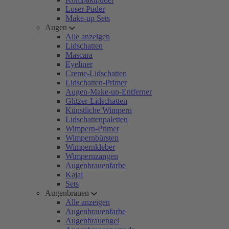
Loser Puder
Make-up Sets
Augen
Alle anzeigen
Lidschatten
Mascara
Eyeliner
Creme-Lidschatten
Lidschatten-Primer
Augen-Make-up-Entferner
Glitzer-Lidschatten
Künstliche Wimpern
Lidschattenpaletten
Wimpern-Primer
Wimpernbürsten
Wimpernkleber
Wimpernzangen
Augenbrauenfarbe
Kajal
Sets
Augenbrauen
Alle anzeigen
Augenbrauenfarbe
Augenbrauengel