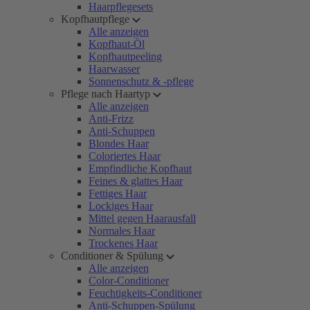
Haarpflegesets
Kopfhautpflege
Alle anzeigen
Kopfhaut-Öl
Kopfhautpeeling
Haarwasser
Sonnenschutz & -pflege
Pflege nach Haartyp
Alle anzeigen
Anti-Frizz
Anti-Schuppen
Blondes Haar
Coloriertes Haar
Empfindliche Kopfhaut
Feines & glattes Haar
Fettiges Haar
Lockiges Haar
Mittel gegen Haarausfall
Normales Haar
Trockenes Haar
Conditioner & Spülung
Alle anzeigen
Color-Conditioner
Feuchtigkeits-Conditioner
Anti-Schuppen-Spülung