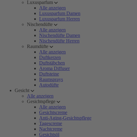
Luxusparfum
Alle anzeigen
Luxusparfum Damen
Luxusparfum Herren
Nischendüfte
Alle anzeigen
Nischendüfte Damen
Nischendüfte Herren
Raumdüfte
Alle anzeigen
Duftkerzen
Duftstäbchen
Aroma Diffuser
Duftsteine
Raumsprays
Autodüfte
Gesicht
Alle anzeigen
Gesichtspflege
Alle anzeigen
Gesichtscreme
Anti-Aging-Gesichtspflege
Tagescreme
Nachtcreme
Gesichtsöl