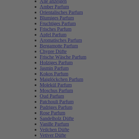
Alle anzeigen
Amber Parfum
Orientalisches Parfum
Blumiges Parfum
Fruchtiges Parfum
Frisches Parfum
Apfel Parfum
Aromatisches Parfum
Bergamotte Parfum
Chypre Düfte
Frische Wäsche Parfum
Holziges Parfum
Jasmin Parfum
Kokos Parfum
Maiglöckchen Parfum
Molekül Parfum
Moschus Parfum
Oud Parfum
Patchouli Parfum
Pudriges Parfum
Rose Parfum
Sandelholz Düfte
Vanille Parfum
Veilchen Düfte
Vetiver Düfte