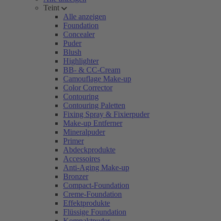
Teint
Alle anzeigen
Foundation
Concealer
Puder
Blush
Highlighter
BB- & CC-Cream
Camouflage Make-up
Color Corrector
Contouring
Contouring Paletten
Fixing Spray & Fixierpuder
Make-up Entferner
Mineralpuder
Primer
Abdeckprodukte
Accessoires
Anti-Aging Make-up
Bronzer
Compact-Foundation
Creme-Foundation
Effektprodukte
Flüssige Foundation
Kompaktpuder