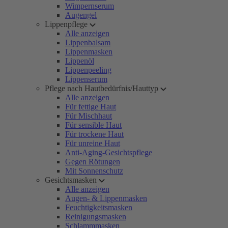
Wimpernserum
Augengel
Lippenpflege
Alle anzeigen
Lippenbalsam
Lippenmasken
Lippenöl
Lippenpeeling
Lippenserum
Pflege nach Hautbedürfnis/Hauttyp
Alle anzeigen
Für fettige Haut
Für Mischhaut
Für sensible Haut
Für trockene Haut
Für unreine Haut
Anti-Aging-Gesichtspflege
Gegen Rötungen
Mit Sonnenschutz
Gesichtsmasken
Alle anzeigen
Augen- & Lippenmasken
Feuchtigkeitsmasken
Reinigungsmasken
Schlammmasken