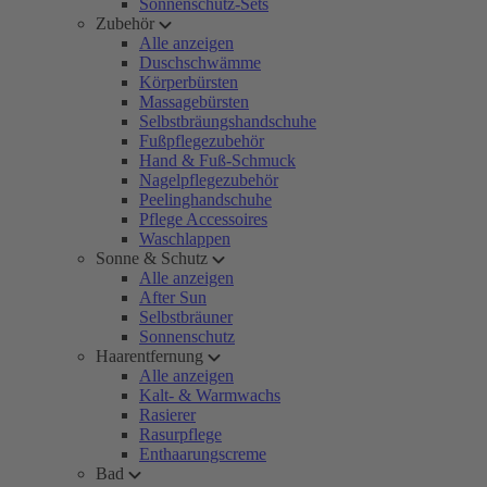
Sonnenschutz-Sets
Zubehör
Alle anzeigen
Duschschwämme
Körperbürsten
Massagebürsten
Selbstbräungshandschuhe
Fußpflegezubehör
Hand & Fuß-Schmuck
Nagelpflegezubehör
Peelinghandschuhe
Pflege Accessoires
Waschlappen
Sonne & Schutz
Alle anzeigen
After Sun
Selbstbräuner
Sonnenschutz
Haarentfernung
Alle anzeigen
Kalt- & Warmwachs
Rasierer
Rasurpflege
Enthaarungscreme
Bad