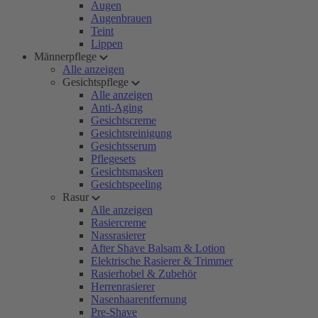
Augen
Augenbrauen
Teint
Lippen
Männerpflege
Alle anzeigen
Gesichtspflege
Alle anzeigen
Anti-Aging
Gesichtscreme
Gesichtsreinigung
Gesichtsserum
Pflegesets
Gesichtsmasken
Gesichtspeeling
Rasur
Alle anzeigen
Rasiercreme
Nassrasierer
After Shave Balsam & Lotion
Elektrische Rasierer & Trimmer
Rasierhobel & Zubehör
Herrenrasierer
Nasenhaarentfernung
Pre-Shave