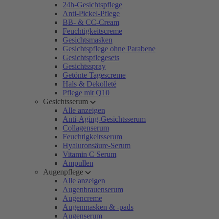
24h-Gesichtspflege
Anti-Pickel-Pflege
BB- & CC-Cream
Feuchtigkeitscreme
Gesichtsmasken
Gesichtspflege ohne Parabene
Gesichtspflegesets
Gesichtsspray
Getönte Tagescreme
Hals & Dekolleté
Pflege mit Q10
Gesichtsserum
Alle anzeigen
Anti-Aging-Gesichtsserum
Collagenserum
Feuchtigkeitsserum
Hyaluronsäure-Serum
Vitamin C Serum
Ampullen
Augenpflege
Alle anzeigen
Augenbrauenserum
Augencreme
Augenmasken & -pads
Augenserum