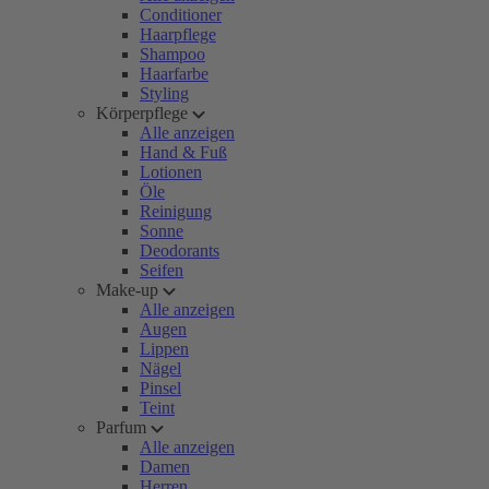
Conditioner
Haarpflege
Shampoo
Haarfarbe
Styling
Körperpflege
Alle anzeigen
Hand & Fuß
Lotionen
Öle
Reinigung
Sonne
Deodorants
Seifen
Make-up
Alle anzeigen
Augen
Lippen
Nägel
Pinsel
Teint
Parfum
Alle anzeigen
Damen
Herren