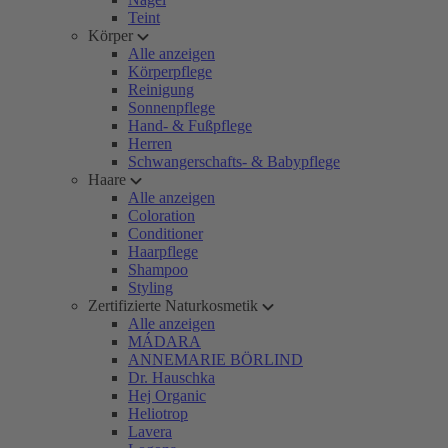
Teint
Körper
Alle anzeigen
Körperpflege
Reinigung
Sonnenpflege
Hand- & Fußpflege
Herren
Schwangerschafts- & Babypflege
Haare
Alle anzeigen
Coloration
Conditioner
Haarpflege
Shampoo
Styling
Zertifizierte Naturkosmetik
Alle anzeigen
MÁDARA
ANNEMARIE BÖRLIND
Dr. Hauschka
Hej Organic
Heliotrop
Lavera