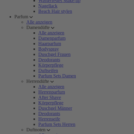
Wasserfestes Make-up
Nagellack
Beach Hair stylen
Parfum
Alle anzeigen
Damendüfte
Alle anzeigen
Damenparfum
Haarparfum
Bodyspray
Duschgel Frauen
Deodorants
Körperpflege
Duftseifen
Parfum Sets Damen
Herrendüfte
Alle anzeigen
Herrenparfum
After Shave
Körperpflege
Duschgel Männer
Deodorants
Herrenseife
Parfum Sets Herren
Duftnoten