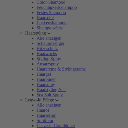
Color-Shampoo
Feuchtigkeitsshampoo
Festes Shampoo
Haarseife
Lockenshampoo
Shampoo-Sets
Haarstyling
Alle anzeigen
Schaumfestiger
Hitzeschutz
Haarwachs
Styling Spray
Ansatzspray
Haarcreme & Stylingcreme
Haargel
Haarpuder
Haarspray
Haarstyling-Sets
Sea Salt Spray
Leave-In Pflege
Alle anzeigen
Haaröl
Haarserum
Sprühkur
Leave-in Conditioner