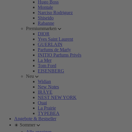
Hugo Boss
Montale
Narciso Rodriguez
Shiseido
Rabanne
Premiummarken
DIOR
Yves Saint Laurent
GUERLAIN
Parfums de Marly
INITIO Parfums Privés
La Mer
Tom Ford
EISENBERG
Neu
Widian
New Notes
IRÄYE
NEST NEW YORK
Ouai
La Prairie
TYPEBEA
Angebote & Bestseller
☀️ Sommer
Alle anzeigen