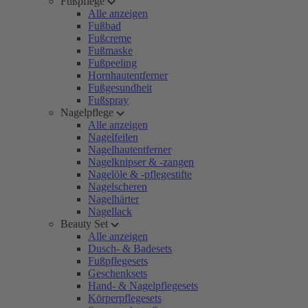
Fußpflege
Alle anzeigen
Fußbad
Fußcreme
Fußmaske
Fußpeeling
Hornhautentferner
Fußgesundheit
Fußspray
Nagelpflege
Alle anzeigen
Nagelfeilen
Nagelhautentferner
Nagelknipser & -zangen
Nagelöle & -pflegestifte
Nagelscheren
Nagelhärter
Nagellack
Beauty Set
Alle anzeigen
Dusch- & Badesets
Fußpflegesets
Geschenksets
Hand- & Nagelpflegesets
Körperpflegesets