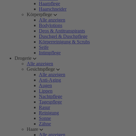
Haarpflege
Haarschneider
Körperpflege
Alle anzeigen
Bodylotions
Deos & Antitranspirants
Duschgel & Duschpflege
Körperreinigung & Scrubs
Seife
Intimpflege
Drogerie
Alle anzeigen
Gesichtspflege
Alle anzeigen
Anti-Aging
Augen
Lippen
Nachtpflege
Tagespflege
Rasur
Reinigung
Sonne
Zähne
Haare
Alle anzeigen