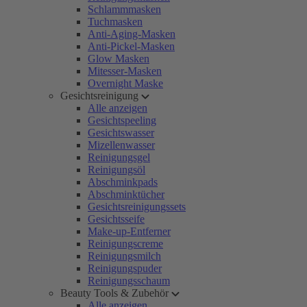
Schlammmasken
Tuchmasken
Anti-Aging-Masken
Anti-Pickel-Masken
Glow Masken
Mitesser-Masken
Overnight Maske
Gesichtsreinigung
Alle anzeigen
Gesichtspeeling
Gesichtswasser
Mizellenwasser
Reinigungsgel
Reinigungsöl
Abschminkpads
Abschminktücher
Gesichtsreinigungssets
Gesichtsseife
Make-up-Entferner
Reinigungscreme
Reinigungsmilch
Reinigungspuder
Reinigungsschaum
Beauty Tools & Zubehör
Alle anzeigen