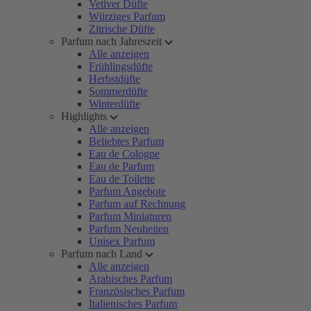
Vetiver Düfte
Würziges Parfum
Zitrische Düfte
Parfum nach Jahreszeit
Alle anzeigen
Frühlingsdüfte
Herbstdüfte
Sommerdüfte
Winterdüfte
Highlights
Alle anzeigen
Beliebtes Parfum
Eau de Cologne
Eau de Parfum
Eau de Toilette
Parfum Angebote
Parfum auf Rechnung
Parfum Miniaturen
Parfum Neuheiten
Unisex Parfum
Parfum nach Land
Alle anzeigen
Arabisches Parfum
Französisches Parfum
Italienisches Parfum