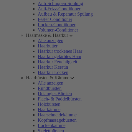
Anti-Schuppen-Spülung
Anti-Frizz-Conditioner
Aufbau & Reparatur Spülung
Fester Conditioner
Locken-Conditioner
Volumen-Conditioner
Haarmaske & Haarkur
Alle anzeigen
Haarbutter
Haarkur trockenes Haar
Haarkur gefärbtes Haar
Haarkur Feuchtigkeit
Haarkur Keratin
Haarkur Locken
Haarbürsten & Kämme
Alle anzeigen
Rundbürsten
Detangler-Bürsten
Flach- & Paddelbürsten
Holzbürsten
Haarkämme
Haarschneidekämme
Kopfmassagebürsten
Lockenkämme
Skelettbürsten