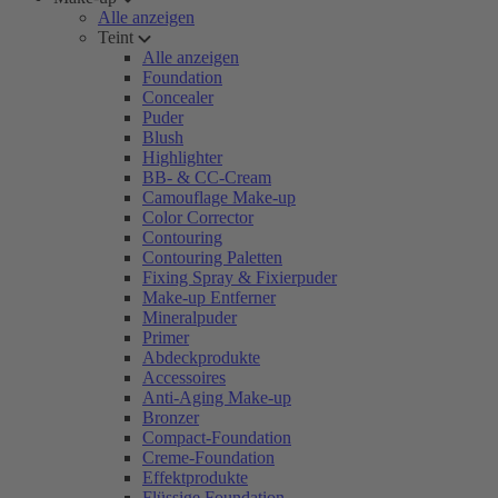
Alle anzeigen
Teint
Alle anzeigen
Foundation
Concealer
Puder
Blush
Highlighter
BB- & CC-Cream
Camouflage Make-up
Color Corrector
Contouring
Contouring Paletten
Fixing Spray & Fixierpuder
Make-up Entferner
Mineralpuder
Primer
Abdeckprodukte
Accessoires
Anti-Aging Make-up
Bronzer
Compact-Foundation
Creme-Foundation
Effektprodukte
Flüssige Foundation