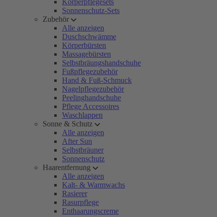
Körperpflegesets
Sonnenschutz-Sets
Zubehör
Alle anzeigen
Duschschwämme
Körperbürsten
Massagebürsten
Selbstbräungshandschuhe
Fußpflegezubehör
Hand & Fuß-Schmuck
Nagelpflegezubehör
Peelinghandschuhe
Pflege Accessoires
Waschlappen
Sonne & Schutz
Alle anzeigen
After Sun
Selbstbräuner
Sonnenschutz
Haarentfernung
Alle anzeigen
Kalt- & Warmwachs
Rasierer
Rasurpflege
Enthaarungscreme