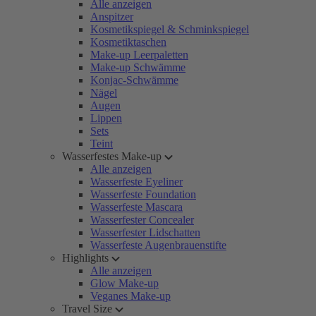
Alle anzeigen
Anspitzer
Kosmetikspiegel & Schminkspiegel
Kosmetiktaschen
Make-up Leerpaletten
Make-up Schwämme
Konjac-Schwämme
Nägel
Augen
Lippen
Sets
Teint
Wasserfestes Make-up
Alle anzeigen
Wasserfeste Eyeliner
Wasserfeste Foundation
Wasserfeste Mascara
Wasserfester Concealer
Wasserfester Lidschatten
Wasserfeste Augenbrauenstifte
Highlights
Alle anzeigen
Glow Make-up
Veganes Make-up
Travel Size