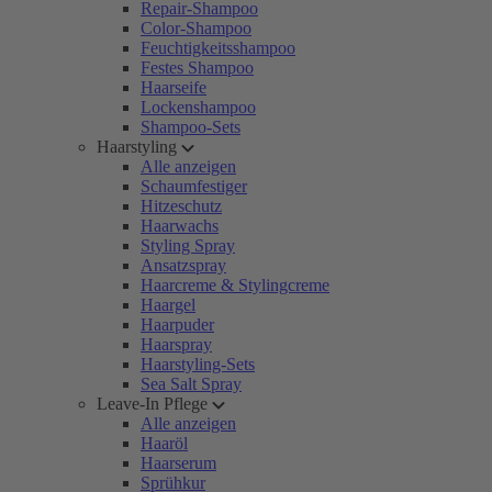
Repair-Shampoo
Color-Shampoo
Feuchtigkeitsshampoo
Festes Shampoo
Haarseife
Lockenshampoo
Shampoo-Sets
Haarstyling
Alle anzeigen
Schaumfestiger
Hitzeschutz
Haarwachs
Styling Spray
Ansatzspray
Haarcreme & Stylingcreme
Haargel
Haarpuder
Haarspray
Haarstyling-Sets
Sea Salt Spray
Leave-In Pflege
Alle anzeigen
Haaröl
Haarserum
Sprühkur