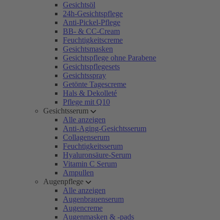
Gesichtsöl
24h-Gesichtspflege
Anti-Pickel-Pflege
BB- & CC-Cream
Feuchtigkeitscreme
Gesichtsmasken
Gesichtspflege ohne Parabene
Gesichtspflegesets
Gesichtsspray
Getönte Tagescreme
Hals & Dekolleté
Pflege mit Q10
Gesichtsserum
Alle anzeigen
Anti-Aging-Gesichtsserum
Collagenserum
Feuchtigkeitsserum
Hyaluronsäure-Serum
Vitamin C Serum
Ampullen
Augenpflege
Alle anzeigen
Augenbrauenserum
Augencreme
Augenmasken & -pads