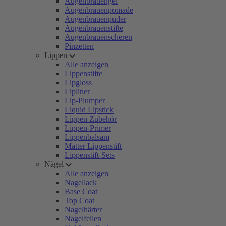
Augenbrauengel
Augenbrauenpomade
Augenbrauenpuder
Augenbrauenstifte
Augenbrauenscheren
Pinzetten
Lippen
Alle anzeigen
Lippenstifte
Lipgloss
Lipliner
Lip-Plumper
Liquid Lipstick
Lippen Zubehör
Lippen-Primer
Lippenbalsam
Matter Lippenstift
Lippenstift-Sets
Nägel
Alle anzeigen
Nagellack
Base Coat
Top Coat
Nagelhärter
Nagelfeilen