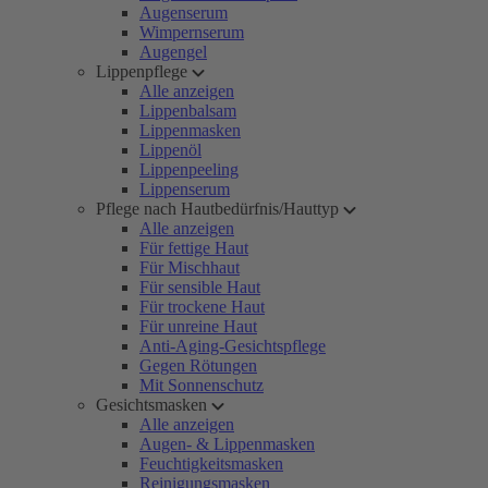
Augenserum
Wimpernserum
Augengel
Lippenpflege
Alle anzeigen
Lippenbalsam
Lippenmasken
Lippenöl
Lippenpeeling
Lippenserum
Pflege nach Hautbedürfnis/Hauttyp
Alle anzeigen
Für fettige Haut
Für Mischhaut
Für sensible Haut
Für trockene Haut
Für unreine Haut
Anti-Aging-Gesichtspflege
Gegen Rötungen
Mit Sonnenschutz
Gesichtsmasken
Alle anzeigen
Augen- & Lippenmasken
Feuchtigkeitsmasken
Reinigungsmasken