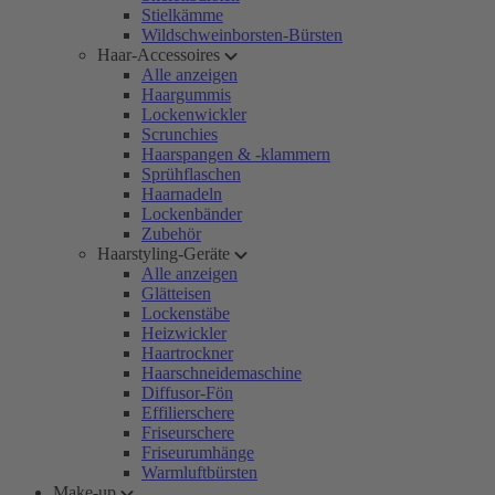
Stielkämme
Wildschweinborsten-Bürsten
Haar-Accessoires
Alle anzeigen
Haargummis
Lockenwickler
Scrunchies
Haarspangen & -klammern
Sprühflaschen
Haarnadeln
Lockenbänder
Zubehör
Haarstyling-Geräte
Alle anzeigen
Glätteisen
Lockenstäbe
Heizwickler
Haartrockner
Haarschneidemaschine
Diffusor-Fön
Effilierschere
Friseurschere
Friseurumhänge
Warmluftbürsten
Make-up