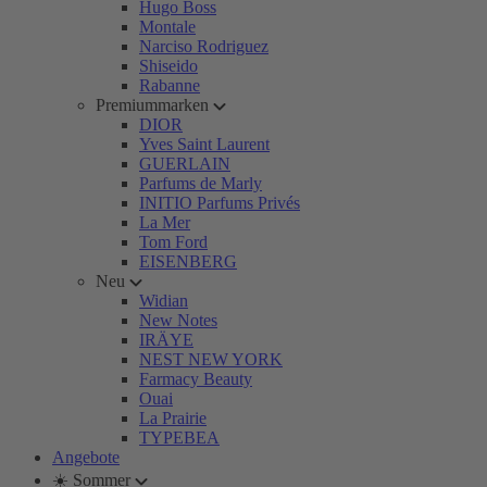
Hugo Boss
Montale
Narciso Rodriguez
Shiseido
Rabanne
Premiummarken
DIOR
Yves Saint Laurent
GUERLAIN
Parfums de Marly
INITIO Parfums Privés
La Mer
Tom Ford
EISENBERG
Neu
Widian
New Notes
IRÄYE
NEST NEW YORK
Farmacy Beauty
Ouai
La Prairie
TYPEBEA
Angebote
☀️ Sommer