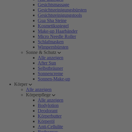
Gesichtsmassage
Gesichtsreinigungsbürsten
Gesichtsreinigungstools
Gua Sha Steine
Kosmetikspiegel
Make-up Haarbänder
Micro Needle Roller
Schlafmasken
Wimpernbürsten
Sonne & Schutz
Alle anzeigen
After Sun
Selbstbräuner
Sonnencreme
Sonnen-Make-up
Körper
Alle anzeigen
Körperpflege
Alle anzeigen
Bodylotion
Deodorant
Körperbutter
Körperöl
Anti-Cellulite
Bodyspray