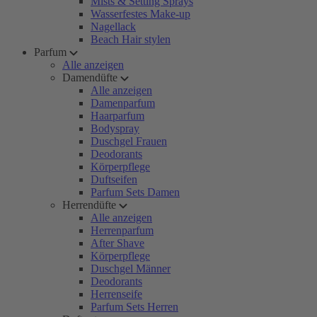
Mists & Setting Sprays
Wasserfestes Make-up
Nagellack
Beach Hair stylen
Parfum
Alle anzeigen
Damendüfte
Alle anzeigen
Damenparfum
Haarparfum
Bodyspray
Duschgel Frauen
Deodorants
Körperpflege
Duftseifen
Parfum Sets Damen
Herrendüfte
Alle anzeigen
Herrenparfum
After Shave
Körperpflege
Duschgel Männer
Deodorants
Herrenseife
Parfum Sets Herren