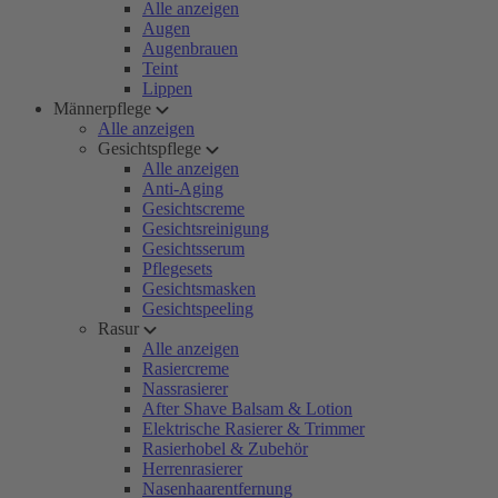
Alle anzeigen
Augen
Augenbrauen
Teint
Lippen
Männerpflege
Alle anzeigen
Gesichtspflege
Alle anzeigen
Anti-Aging
Gesichtscreme
Gesichtsreinigung
Gesichtsserum
Pflegesets
Gesichtsmasken
Gesichtspeeling
Rasur
Alle anzeigen
Rasiercreme
Nassrasierer
After Shave Balsam & Lotion
Elektrische Rasierer & Trimmer
Rasierhobel & Zubehör
Herrenrasierer
Nasenhaarentfernung