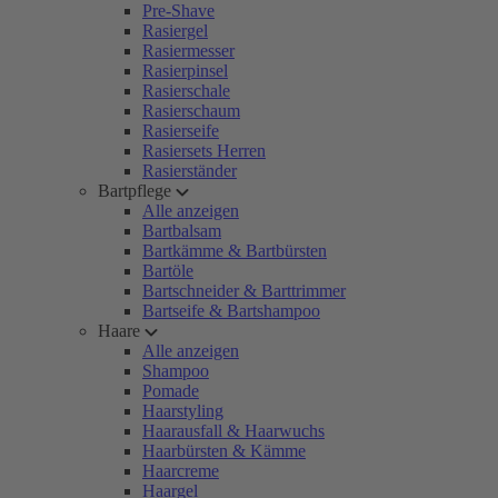
Pre-Shave
Rasiergel
Rasiermesser
Rasierpinsel
Rasierschale
Rasierschaum
Rasierseife
Rasiersets Herren
Rasierständer
Bartpflege
Alle anzeigen
Bartbalsam
Bartkämme & Bartbürsten
Bartöle
Bartschneider & Barttrimmer
Bartseife & Bartshampoo
Haare
Alle anzeigen
Shampoo
Pomade
Haarstyling
Haarausfall & Haarwuchs
Haarbürsten & Kämme
Haarcreme
Haargel