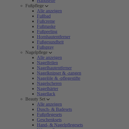
Handseife
Fußpflege
Alle anzeigen
Fußbad
Fußcreme
Fußmaske
Fußpeeling
Hornhautentferner
Fußgesundheit
Fußspray
Nagelpflege
Alle anzeigen
Nagelfeilen
Nagelhautentferner
Nagelknipser & -zangen
Nagelöle & -pflegestifte
Nagelscheren
Nagelhärter
Nagellack
Beauty Set
Alle anzeigen
Dusch- & Badesets
Fußpflegesets
Geschenksets
Hand- & Nagelpflegesets