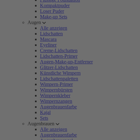
Kompaktpuder
Loser Puder
Make-up Sets
Augen
Alle anzeigen
Lidschatten
Mascara
Eyeliner
Creme-Lidschatten
Lidschatten-Primer
Augen-Make-up-Entferner
Glitzer-Lidschatten
Künstliche Wimpern
Lidschattenpaletten
Wimpern-Primer
Wimpernbürsten
Wimpernkleber
Wimpernzangen
Augenbrauenfarbe
Kajal
Sets
Augenbrauen
Alle anzeigen
Augenbrauenfarbe