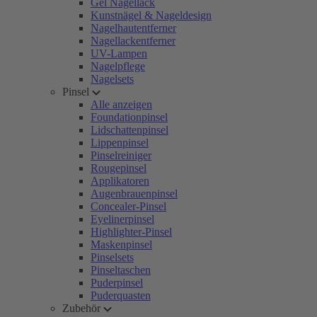
Gel Nagellack
Kunstnägel & Nageldesign
Nagelhautentferner
Nagellackentferner
UV-Lampen
Nagelpflege
Nagelsets
Pinsel
Alle anzeigen
Foundationpinsel
Lidschattenpinsel
Lippenpinsel
Pinselreiniger
Rougepinsel
Applikatoren
Augenbrauenpinsel
Concealer-Pinsel
Eyelinerpinsel
Highlighter-Pinsel
Maskenpinsel
Pinselsets
Pinseltaschen
Puderpinsel
Puderquasten
Zubehör