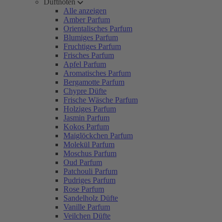
Duftnoten
Alle anzeigen
Amber Parfum
Orientalisches Parfum
Blumiges Parfum
Fruchtiges Parfum
Frisches Parfum
Apfel Parfum
Aromatisches Parfum
Bergamotte Parfum
Chypre Düfte
Frische Wäsche Parfum
Holziges Parfum
Jasmin Parfum
Kokos Parfum
Maiglöckchen Parfum
Molekül Parfum
Moschus Parfum
Oud Parfum
Patchouli Parfum
Pudriges Parfum
Rose Parfum
Sandelholz Düfte
Vanille Parfum
Veilchen Düfte