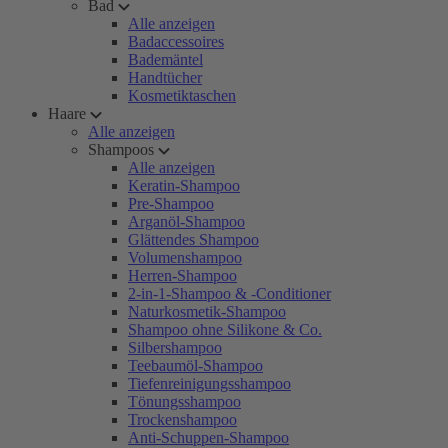
Bad
Alle anzeigen
Badaccessoires
Bademäntel
Handtücher
Kosmetiktaschen
Haare
Alle anzeigen
Shampoos
Alle anzeigen
Keratin-Shampoo
Pre-Shampoo
Arganöl-Shampoo
Glättendes Shampoo
Volumenshampoo
Herren-Shampoo
2-in-1-Shampoo & -Conditioner
Naturkosmetik-Shampoo
Shampoo ohne Silikone & Co.
Silbershampoo
Teebaumöl-Shampoo
Tiefenreinigungsshampoo
Tönungsshampoo
Trockenshampoo
Anti-Schuppen-Shampoo