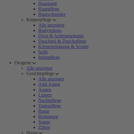
Haarpaste
Haarpflege
Haarschneider
Körperpflege
Alle anzeigen
Bodylotions
Deos & Antitranspirants
Duschgel & Duschpflege
Körperreinigung & Scrubs
Seife
Intimpflege
Drogerie
Alle anzeigen
Gesichtspflege
Alle anzeigen
Anti-Aging
Augen
Lippen
Nachtpflege
Tagespflege
Rasur
Reinigung
Sonne
Zähne
Haare