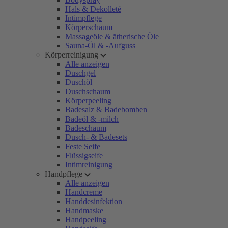
Hals & Dekolleté
Intimpflege
Körperschaum
Massageöle & ätherische Öle
Sauna-Öl & -Aufguss
Körperreinigung
Alle anzeigen
Duschgel
Duschöl
Duschschaum
Körperpeeling
Badesalz & Badebomben
Badeöl & -milch
Badeschaum
Dusch- & Badesets
Feste Seife
Flüssigseife
Intimreinigung
Handpflege
Alle anzeigen
Handcreme
Handdesinfektion
Handmaske
Handpeeling