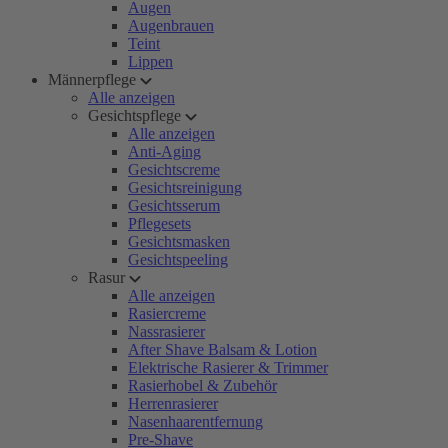
Augen
Augenbrauen
Teint
Lippen
Männerpflege
Alle anzeigen
Gesichtspflege
Alle anzeigen
Anti-Aging
Gesichtscreme
Gesichtsreinigung
Gesichtsserum
Pflegesets
Gesichtsmasken
Gesichtspeeling
Rasur
Alle anzeigen
Rasiercreme
Nassrasierer
After Shave Balsam & Lotion
Elektrische Rasierer & Trimmer
Rasierhobel & Zubehör
Herrenrasierer
Nasenhaarentfernung
Pre-Shave