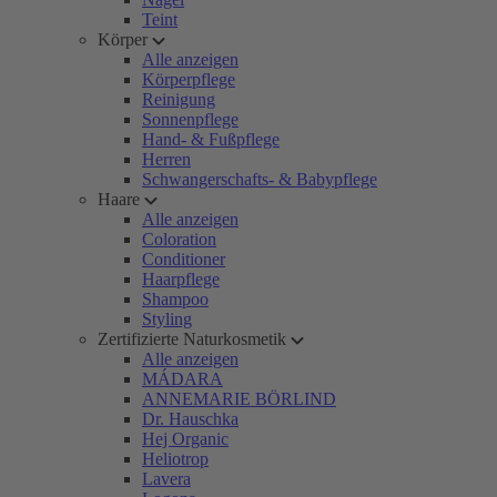
Teint
Körper
Alle anzeigen
Körperpflege
Reinigung
Sonnenpflege
Hand- & Fußpflege
Herren
Schwangerschafts- & Babypflege
Haare
Alle anzeigen
Coloration
Conditioner
Haarpflege
Shampoo
Styling
Zertifizierte Naturkosmetik
Alle anzeigen
MÁDARA
ANNEMARIE BÖRLIND
Dr. Hauschka
Hej Organic
Heliotrop
Lavera