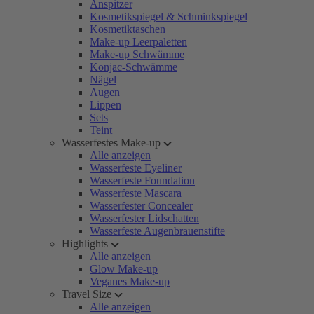
Anspitzer
Kosmetikspiegel & Schminkspiegel
Kosmetiktaschen
Make-up Leerpaletten
Make-up Schwämme
Konjac-Schwämme
Nägel
Augen
Lippen
Sets
Teint
Wasserfestes Make-up
Alle anzeigen
Wasserfeste Eyeliner
Wasserfeste Foundation
Wasserfeste Mascara
Wasserfester Concealer
Wasserfester Lidschatten
Wasserfeste Augenbrauenstifte
Highlights
Alle anzeigen
Glow Make-up
Veganes Make-up
Travel Size
Alle anzeigen