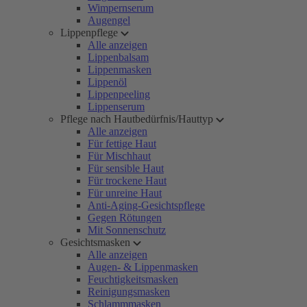
Wimpernserum
Augengel
Lippenpflege
Alle anzeigen
Lippenbalsam
Lippenmasken
Lippenöl
Lippenpeeling
Lippenserum
Pflege nach Hautbedürfnis/Hauttyp
Alle anzeigen
Für fettige Haut
Für Mischhaut
Für sensible Haut
Für trockene Haut
Für unreine Haut
Anti-Aging-Gesichtspflege
Gegen Rötungen
Mit Sonnenschutz
Gesichtsmasken
Alle anzeigen
Augen- & Lippenmasken
Feuchtigkeitsmasken
Reinigungsmasken
Schlammmasken