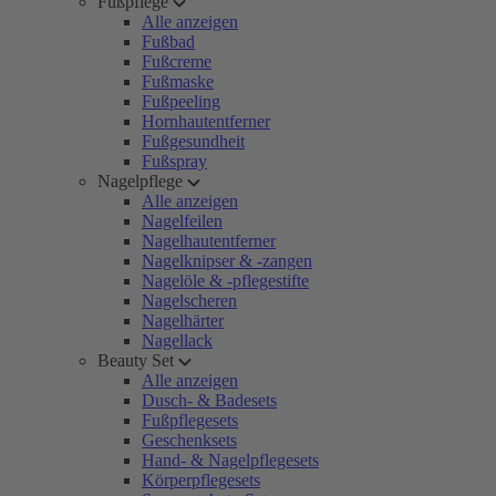
Fußpflege
Alle anzeigen
Fußbad
Fußcreme
Fußmaske
Fußpeeling
Hornhautentferner
Fußgesundheit
Fußspray
Nagelpflege
Alle anzeigen
Nagelfeilen
Nagelhautentferner
Nagelknipser & -zangen
Nagelöle & -pflegestifte
Nagelscheren
Nagelhärter
Nagellack
Beauty Set
Alle anzeigen
Dusch- & Badesets
Fußpflegesets
Geschenksets
Hand- & Nagelpflegesets
Körperpflegesets