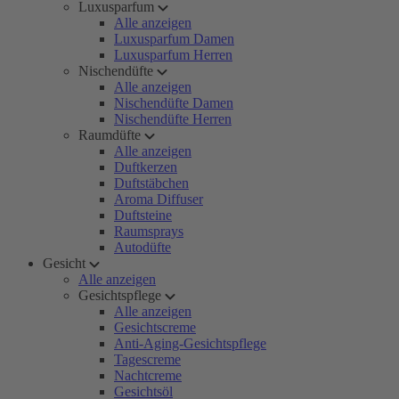
Luxusparfum
Alle anzeigen
Luxusparfum Damen
Luxusparfum Herren
Nischendüfte
Alle anzeigen
Nischendüfte Damen
Nischendüfte Herren
Raumdüfte
Alle anzeigen
Duftkerzen
Duftstäbchen
Aroma Diffuser
Duftsteine
Raumsprays
Autodüfte
Gesicht
Alle anzeigen
Gesichtspflege
Alle anzeigen
Gesichtscreme
Anti-Aging-Gesichtspflege
Tagescreme
Nachtcreme
Gesichtsöl