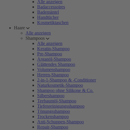
Alle anzeigen
Badaccessoires
Bademäntel
Handtücher
Kosmetiktaschen
Haare
Alle anzeigen
Shampoos
Alle anzeigen
Keratin-Shampoo
Pre-Shampoo
Arganöl-Shampoo
Glättendes Shampoo
Volumenshampoo
Herren-Shampoo
2-in-1-Shampoo & -Conditioner
Naturkosmetik-Shampoo
Shampoo ohne Silikone & Co.
Silbershampoo
Teebaumöl-Shampoo
Tiefenreinigungsshampoo
Tönungsshampoo
Trockenshampoo
Anti-Schuppen-Shampoo
Repair-Shampoo