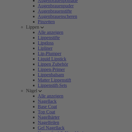
Augenbrauenpomade
Augenbrauenpuder
Augenbrauenstifte
Augenbrauenscheren
Pinzetten
Lippen
Alle anzeigen
Lippenstifte
Lipgloss
Lipliner
Lip-Plumper
Liquid Lipstick
Lippen Zubehör
Lippen-Primer
Lippenbalsam
Matter Lippenstift
Lippenstift-Sets
Nägel
Alle anzeigen
Nagellack
Base Coat
Top Coat
Nagelhärter
Nagelfeilen
Gel Nagellack