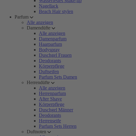
Wasserfestes Make-up
Nagellack
Beach Hair stylen
Parfum
Alle anzeigen
Damendüfte
Alle anzeigen
Damenparfum
Haarparfum
Bodyspray
Duschgel Frauen
Deodorants
Körperpflege
Duftseifen
Parfum Sets Damen
Herrendüfte
Alle anzeigen
Herrenparfum
After Shave
Körperpflege
Duschgel Männer
Deodorants
Herrenseife
Parfum Sets Herren
Duftnoten