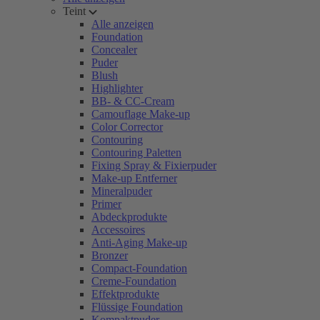
Teint
Alle anzeigen
Foundation
Concealer
Puder
Blush
Highlighter
BB- & CC-Cream
Camouflage Make-up
Color Corrector
Contouring
Contouring Paletten
Fixing Spray & Fixierpuder
Make-up Entferner
Mineralpuder
Primer
Abdeckprodukte
Accessoires
Anti-Aging Make-up
Bronzer
Compact-Foundation
Creme-Foundation
Effektprodukte
Flüssige Foundation
Kompaktpuder