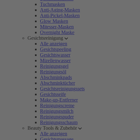
Tuchmasken
Anti-Aging-Masken
Anti-Pickel-Masken
Glow Masken
Mitesser-Masken
Overnight Maske
Gesichtsreinigung
Alle anzeigen
Gesichtspeeling
Gesichtswasser
Mizellenwasser
Reinigungsgel
Reinigungsöl
Abschminkpads
Abschminktücher
Gesichtsreinigungssets
Gesichtsseife
Make-up-Entferner
Reinigungscreme
Reinigungsmilch
Reinigungspuder
Reinigungsschaum
Beauty Tools & Zubehör
Alle anzeigen
Gesichtsmassage