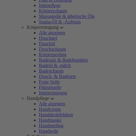
Intimpflege
Körperschaum
Massageöle & ätherische Öle
Sauna-Öl & -Aufguss
Körperreinigung
Alle anzeigen
Duschgel
Duschöl
Duschschaum
Körperpeeling
Badesalz & Badebomben
Badeöl & -milch
Badeschaum
Dusch- & Badesets
Feste Seife
Flüssigseife
Intimreinigung
Handpflege
Alle anzeigen
Handcreme
Handdesinfektion
Handmaske
Handpeeling
Handseife