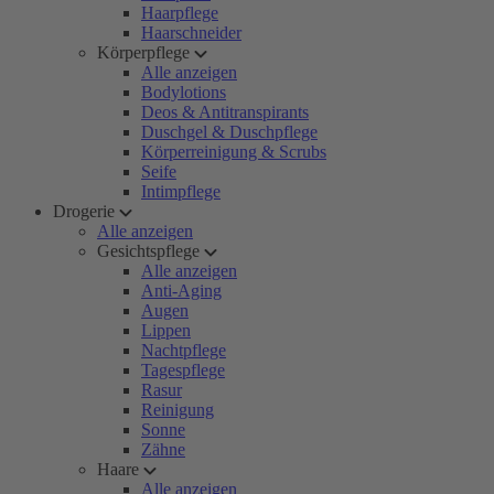
Haarpflege
Haarschneider
Körperpflege
Alle anzeigen
Bodylotions
Deos & Antitranspirants
Duschgel & Duschpflege
Körperreinigung & Scrubs
Seife
Intimpflege
Drogerie
Alle anzeigen
Gesichtspflege
Alle anzeigen
Anti-Aging
Augen
Lippen
Nachtpflege
Tagespflege
Rasur
Reinigung
Sonne
Zähne
Haare
Alle anzeigen