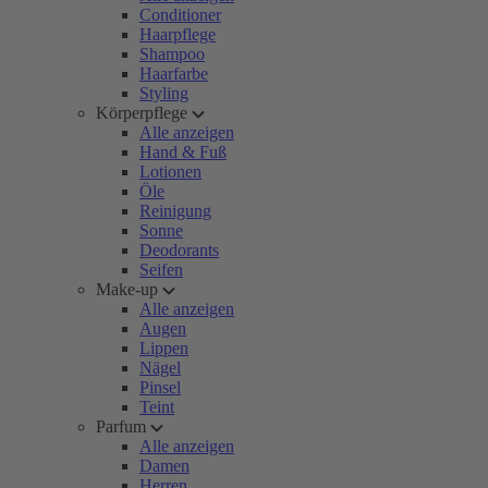
Conditioner
Haarpflege
Shampoo
Haarfarbe
Styling
Körperpflege
Alle anzeigen
Hand & Fuß
Lotionen
Öle
Reinigung
Sonne
Deodorants
Seifen
Make-up
Alle anzeigen
Augen
Lippen
Nägel
Pinsel
Teint
Parfum
Alle anzeigen
Damen
Herren