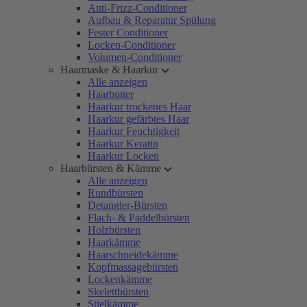
Anti-Frizz-Conditioner
Aufbau & Reparatur Spülung
Fester Conditioner
Locken-Conditioner
Volumen-Conditioner
Haarmaske & Haarkur
Alle anzeigen
Haarbutter
Haarkur trockenes Haar
Haarkur gefärbtes Haar
Haarkur Feuchtigkeit
Haarkur Keratin
Haarkur Locken
Haarbürsten & Kämme
Alle anzeigen
Rundbürsten
Detangler-Bürsten
Flach- & Paddelbürsten
Holzbürsten
Haarkämme
Haarschneidekämme
Kopfmassagebürsten
Lockenkämme
Skelettbürsten
Stielkämme