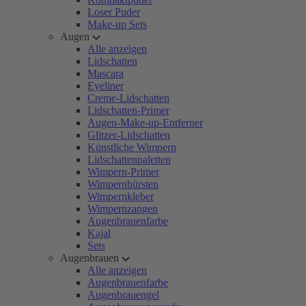
Loser Puder
Make-up Sets
Augen
Alle anzeigen
Lidschatten
Mascara
Eyeliner
Creme-Lidschatten
Lidschatten-Primer
Augen-Make-up-Entferner
Glitzer-Lidschatten
Künstliche Wimpern
Lidschattenpaletten
Wimpern-Primer
Wimpernbürsten
Wimpernkleber
Wimpernzangen
Augenbrauenfarbe
Kajal
Sets
Augenbrauen
Alle anzeigen
Augenbrauenfarbe
Augenbrauengel