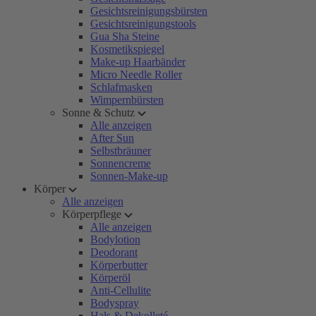
Gesichtsreinigungsbürsten
Gesichtsreinigungstools
Gua Sha Steine
Kosmetikspiegel
Make-up Haarbänder
Micro Needle Roller
Schlafmasken
Wimpernbürsten
Sonne & Schutz
Alle anzeigen
After Sun
Selbstbräuner
Sonnencreme
Sonnen-Make-up
Körper
Alle anzeigen
Körperpflege
Alle anzeigen
Bodylotion
Deodorant
Körperbutter
Körperöl
Anti-Cellulite
Bodyspray
Hals & Dekolleté