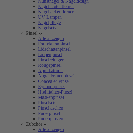
Kunstnägel & Nageldesign
Nagelhautentferner
Nagellackentferner
UV-Lampen
Nagelpflege
Nagelsets
Pinsel
Alle anzeigen
Foundationpinsel
Lidschattenpinsel
Lippenpinsel
Pinselreiniger
Rougepinsel
Applikatoren
Augenbrauenpinsel
Concealer-Pinsel
Eyelinerpinsel
Highlighter-Pinsel
Maskenpinsel
Pinselsets
Pinseltaschen
Puderpinsel
Puderquasten
Zubehör
Alle anzeigen