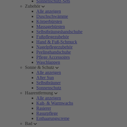
Sonnenschutz-Sets
Zubehör
Alle anzeigen
Duschschwämme
Körperbürsten
Massagebürsten
Selbstbräungshandschuhe
Fußpflegezubehör
Hand & Fuß-Schmuck
Nagelpflegezubehör
Peelinghandschuhe
Pflege Accessoires
Waschlappen
Sonne & Schutz
Alle anzeigen
After Sun
Selbstbräuner
Sonnenschutz
Haarentfernung
Alle anzeigen
Kalt- & Warmwachs
Rasierer
Rasurpflege
Enthaarungscreme
Bad