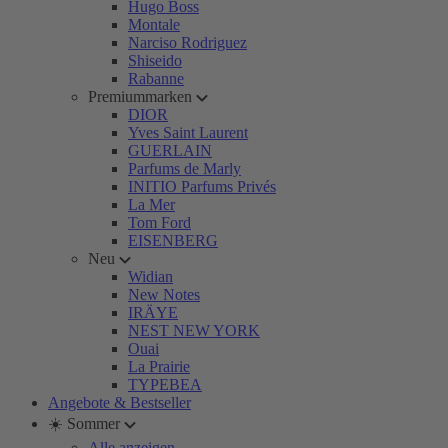
Hugo Boss
Montale
Narciso Rodriguez
Shiseido
Rabanne
Premiummarken
DIOR
Yves Saint Laurent
GUERLAIN
Parfums de Marly
INITIO Parfums Privés
La Mer
Tom Ford
EISENBERG
Neu
Widian
New Notes
IRÄYE
NEST NEW YORK
Ouai
La Prairie
TYPEBEA
Angebote & Bestseller
☀️ Sommer
Alle anzeigen