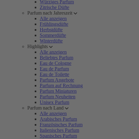
Würziges Parfum
Zitrische Düfte
Parfum nach Jahreszeit
Alle anzeigen
Frühlingsdüfte
Herbstdüfte
Sommerdüfte
Winterdüfte
Highlights
Alle anzeigen
Beliebtes Parfum
Eau de Cologne
Eau de Parfum
Eau de Toilette
Parfum Angebote
Parfum auf Rechnung
Parfum Miniaturen
Parfum Neuheiten
Unisex Parfum
Parfum nach Land
Alle anzeigen
Arabisches Parfum
Französisches Parfum
Italienisches Parfum
Spanisches Parfum