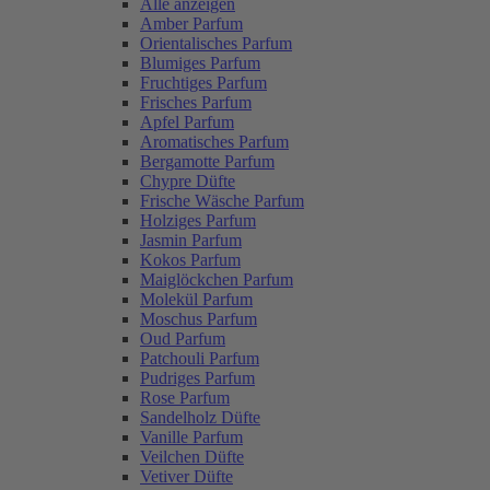
Alle anzeigen
Amber Parfum
Orientalisches Parfum
Blumiges Parfum
Fruchtiges Parfum
Frisches Parfum
Apfel Parfum
Aromatisches Parfum
Bergamotte Parfum
Chypre Düfte
Frische Wäsche Parfum
Holziges Parfum
Jasmin Parfum
Kokos Parfum
Maiglöckchen Parfum
Molekül Parfum
Moschus Parfum
Oud Parfum
Patchouli Parfum
Pudriges Parfum
Rose Parfum
Sandelholz Düfte
Vanille Parfum
Veilchen Düfte
Vetiver Düfte