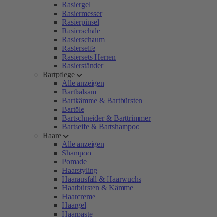
Rasiergel
Rasiermesser
Rasierpinsel
Rasierschale
Rasierschaum
Rasierseife
Rasiersets Herren
Rasierständer
Bartpflege
Alle anzeigen
Bartbalsam
Bartkämme & Bartbürsten
Bartöle
Bartschneider & Barttrimmer
Bartseife & Bartshampoo
Haare
Alle anzeigen
Shampoo
Pomade
Haarstyling
Haarausfall & Haarwuchs
Haarbürsten & Kämme
Haarcreme
Haargel
Haarpaste