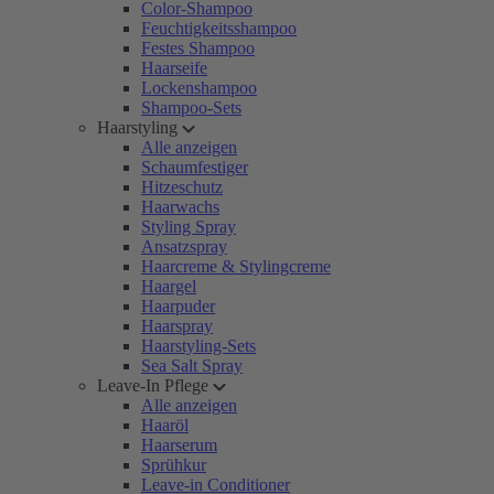
Color-Shampoo
Feuchtigkeitsshampoo
Festes Shampoo
Haarseife
Lockenshampoo
Shampoo-Sets
Haarstyling
Alle anzeigen
Schaumfestiger
Hitzeschutz
Haarwachs
Styling Spray
Ansatzspray
Haarcreme & Stylingcreme
Haargel
Haarpuder
Haarspray
Haarstyling-Sets
Sea Salt Spray
Leave-In Pflege
Alle anzeigen
Haaröl
Haarserum
Sprühkur
Leave-in Conditioner