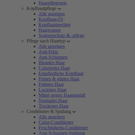
Haarpflegesets
Kopfhautpflege
Alle anzeigen
Kopfhaut-Öl
Kopfhautpeeling
Haarwasser
Sonnenschutz & -pflege
Pflege nach Haartyp
Alle anzeigen
Anti-Frizz
Anti-Schuppen
Blondes Haar
Coloriertes Haar
Empfindliche Kopfhaut
Feines & glattes Haar
Fettiges Haar
Lockiges Haar
Mittel gegen Haarausfall
Normales Haar
Trockenes Haar
Conditioner & Spülung
Alle anzeigen
Color-Conditioner
Feuchtigkeits-Conditioner
Anti-Schuppen-Spülung