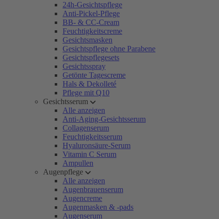
24h-Gesichtspflege
Anti-Pickel-Pflege
BB- & CC-Cream
Feuchtigkeitscreme
Gesichtsmasken
Gesichtspflege ohne Parabene
Gesichtspflegesets
Gesichtsspray
Getönte Tagescreme
Hals & Dekolleté
Pflege mit Q10
Gesichtsserum
Alle anzeigen
Anti-Aging-Gesichtsserum
Collagenserum
Feuchtigkeitsserum
Hyaluronsäure-Serum
Vitamin C Serum
Ampullen
Augenpflege
Alle anzeigen
Augenbrauenserum
Augencreme
Augenmasken & -pads
Augenserum