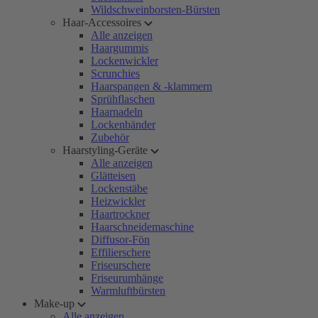
Wildschweinborsten-Bürsten
Haar-Accessoires
Alle anzeigen
Haargummis
Lockenwickler
Scrunchies
Haarspangen & -klammern
Sprühflaschen
Haarnadeln
Lockenbänder
Zubehör
Haarstyling-Geräte
Alle anzeigen
Glätteisen
Lockenstäbe
Heizwickler
Haartrockner
Haarschneidemaschine
Diffusor-Fön
Effilierschere
Friseurschere
Friseurumhänge
Warmluftbürsten
Make-up
Alle anzeigen