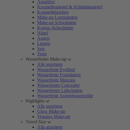
Anspitzer
Kosmetikspiegel & Schminkspiegel
Kosmetiktaschen
Make-up Leerpaletten
Make-up Schwämme
Konjac-Schwämme
Nägel
Augen
Lippen
Sets
Teint
Wasserfestes Make-up
Alle anzeigen
Wasserfeste Eyeliner
Wasserfeste Foundation
Wasserfeste Mascara
Wasserfester Concealer
Wasserfester Lidschatten
Wasserfeste Augenbrauenstifte
Highlights
Alle anzeigen
Glow Make-up
Veganes Make-up
Travel Size
Alle anzeigen