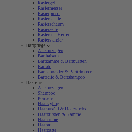
Rasiergel
Rasiermesser
Rasierpinsel
Rasierschale
Rasierschaum
Rasierseife
Rasiersets Herren
Rasierständer
Bartpflege
Alle anzeigen
Bartbalsam
Bartkämme & Bartbürsten
Bartöle
Bartschneider & Barttrimmer
Bartseife & Bartshampoo
Haare
Alle anzeigen
Shampoo
Pomade
Haarstyling
Haarausfall & Haarwuchs
Haarbürsten & Kämme
Haarcreme
Haargel
Haarpaste