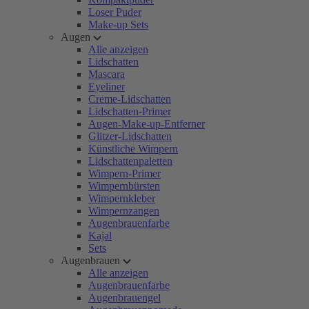
Loser Puder
Make-up Sets
Augen
Alle anzeigen
Lidschatten
Mascara
Eyeliner
Creme-Lidschatten
Lidschatten-Primer
Augen-Make-up-Entferner
Glitzer-Lidschatten
Künstliche Wimpern
Lidschattenpaletten
Wimpern-Primer
Wimpernbürsten
Wimpernkleber
Wimpernzangen
Augenbrauenfarbe
Kajal
Sets
Augenbrauen
Alle anzeigen
Augenbrauenfarbe
Augenbrauengel