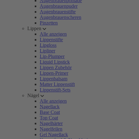
Augenbrauenpomade
Augenbrauenpuder
Augenbrauenstifte
Augenbrauenscheren
Pinzetten
Lippen
Alle anzeigen
Lippenstifte
Lipgloss
Lipliner
Lip-Plumper
Liquid Lipstick
Lippen Zubehör
Lippen-Primer
Lippenbalsam
Matter Lippenstift
Lippenstift-Sets
Nägel
Alle anzeigen
Nagellack
Base Coat
Top Coat
Nagelhärter
Nagelfeilen
Gel Nagellack