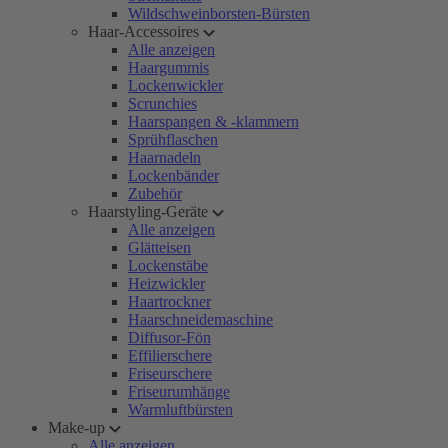
Wildschweinborsten-Bürsten
Haar-Accessoires
Alle anzeigen
Haargummis
Lockenwickler
Scrunchies
Haarspangen & -klammern
Sprühflaschen
Haarnadeln
Lockenbänder
Zubehör
Haarstyling-Geräte
Alle anzeigen
Glätteisen
Lockenstäbe
Heizwickler
Haartrockner
Haarschneidemaschine
Diffusor-Fön
Effilierschere
Friseurschere
Friseurumhänge
Warmluftbürsten
Make-up
Alle anzeigen