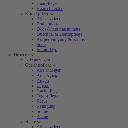
Haarpflege
Haarschneider
Körperpflege
Alle anzeigen
Bodylotions
Deos & Antitranspirants
Duschgel & Duschpflege
Körperreinigung & Scrubs
Seife
Intimpflege
Drogerie
Alle anzeigen
Gesichtspflege
Alle anzeigen
Anti-Aging
Augen
Lippen
Nachtpflege
Tagespflege
Rasur
Reinigung
Sonne
Zähne
Haare
Alle anzeigen