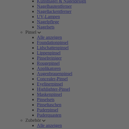
Kunstnägel & Nageldesign
Nagelhautentferner
Nagellackentferner
UV-Lampen
Nagelpflege
Nagelsets
Pinsel
Alle anzeigen
Foundationpinsel
Lidschattenpinsel
Lippenpinsel
Pinselreiniger
Rougepinsel
Applikatoren
Augenbrauenpinsel
Concealer-Pinsel
Eyelinerpinsel
Highlighter-Pinsel
Maskenpinsel
Pinselsets
Pinseltaschen
Puderpinsel
Puderquasten
Zubehör
Alle anzeigen