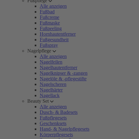
Fußpflege
Alle anzeigen
Fußbad
Fußcreme
Fußmaske
Fußpeeling
Hornhautentferner
Fußgesundheit
Fußspray
Nagelpflege
Alle anzeigen
Nagelfeilen
Nagelhautentferner
Nagelknipser & -zangen
Nagelöle & -pflegestifte
Nagelscheren
Nagelhärter
Nagellack
Beauty Set
Alle anzeigen
Dusch- & Badesets
Fußpflegesets
Geschenksets
Hand- & Nagelpflegesets
Körperpflegesets