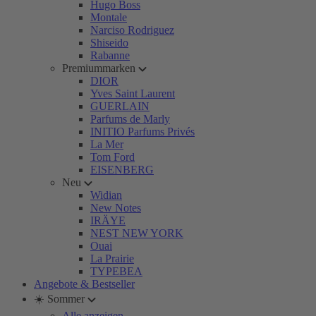
Hugo Boss
Montale
Narciso Rodriguez
Shiseido
Rabanne
Premiummarken
DIOR
Yves Saint Laurent
GUERLAIN
Parfums de Marly
INITIO Parfums Privés
La Mer
Tom Ford
EISENBERG
Neu
Widian
New Notes
IRÄYE
NEST NEW YORK
Ouai
La Prairie
TYPEBEA
Angebote & Bestseller
☀️ Sommer
Alle anzeigen