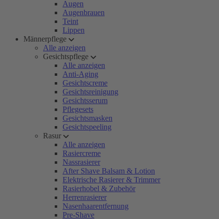
Augen
Augenbrauen
Teint
Lippen
Männerpflege
Alle anzeigen
Gesichtspflege
Alle anzeigen
Anti-Aging
Gesichtscreme
Gesichtsreinigung
Gesichtsserum
Pflegesets
Gesichtsmasken
Gesichtspeeling
Rasur
Alle anzeigen
Rasiercreme
Nassrasierer
After Shave Balsam & Lotion
Elektrische Rasierer & Trimmer
Rasierhobel & Zubehör
Herrenrasierer
Nasenhaarentfernung
Pre-Shave