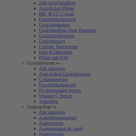
24h-Gesichtspflege
Anti-Pickel-Pflege
BB- & CC-Cream
Feuchtigkeitscreme
Gesichtsmasken
Gesichtspflege ohne Parabene
Gesichtspflegesets
Gesichtsspray
Getönte Tagescreme
Hals & Dekolleté
Pflege mit Q10
Gesichtsserum
Alle anzeigen
Anti-Aging-Gesichtsserum
Collagenserum
Feuchtigkeitsserum
Hyaluronsäure-Serum
Vitamin C Serum
Ampullen
Augenpflege
Alle anzeigen
Augenbrauenserum
Augencreme
Augenmasken & -pads
Augenserum