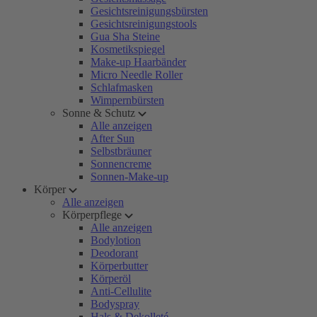
Gesichtsreinigungsbürsten
Gesichtsreinigungstools
Gua Sha Steine
Kosmetikspiegel
Make-up Haarbänder
Micro Needle Roller
Schlafmasken
Wimpernbürsten
Sonne & Schutz
Alle anzeigen
After Sun
Selbstbräuner
Sonnencreme
Sonnen-Make-up
Körper
Alle anzeigen
Körperpflege
Alle anzeigen
Bodylotion
Deodorant
Körperbutter
Körperöl
Anti-Cellulite
Bodyspray
Hals & Dekolleté