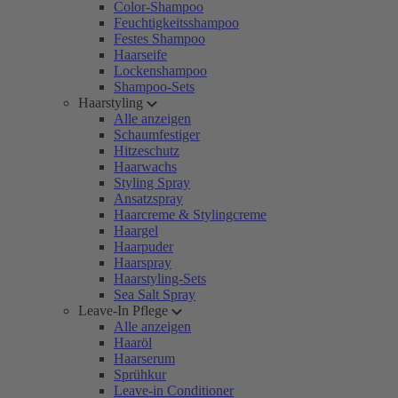
Color-Shampoo
Feuchtigkeitsshampoo
Festes Shampoo
Haarseife
Lockenshampoo
Shampoo-Sets
Haarstyling
Alle anzeigen
Schaumfestiger
Hitzeschutz
Haarwachs
Styling Spray
Ansatzspray
Haarcreme & Stylingcreme
Haargel
Haarpuder
Haarspray
Haarstyling-Sets
Sea Salt Spray
Leave-In Pflege
Alle anzeigen
Haaröl
Haarserum
Sprühkur
Leave-in Conditioner