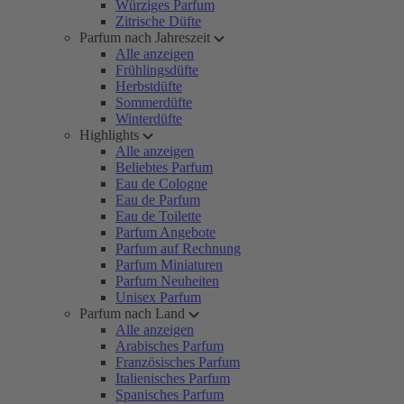
Würziges Parfum
Zitrische Düfte
Parfum nach Jahreszeit
Alle anzeigen
Frühlingsdüfte
Herbstdüfte
Sommerdüfte
Winterdüfte
Highlights
Alle anzeigen
Beliebtes Parfum
Eau de Cologne
Eau de Parfum
Eau de Toilette
Parfum Angebote
Parfum auf Rechnung
Parfum Miniaturen
Parfum Neuheiten
Unisex Parfum
Parfum nach Land
Alle anzeigen
Arabisches Parfum
Französisches Parfum
Italienisches Parfum
Spanisches Parfum