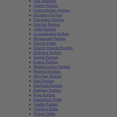
Alle anzeigen
Amber Parfum
Orientalisches Parfum
Blumiges Parfum
Fruchtiges Parfum
Frisches Parfum
Apfel Parfum
Aromatisches Parfum
Bergamotte Parfum
Chypre Düfte
Frische Wäsche Parfum
Holziges Parfum
Jasmin Parfum
Kokos Parfum
Maiglöckchen Parfum
Molekül Parfum
Moschus Parfum
Oud Parfum
Patchouli Parfum
Pudriges Parfum
Rose Parfum
Sandelholz Düfte
Vanille Parfum
Veilchen Düfte
Vetiver Düfte