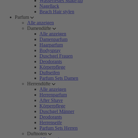
Wasserfestes Make-up
Nagellack
Beach Hair stylen
Parfum
Alle anzeigen
Damendüfte
Alle anzeigen
Damenparfum
Haarparfum
Bodyspray
Duschgel Frauen
Deodorants
Körperpflege
Duftseifen
Parfum Sets Damen
Herrendüfte
Alle anzeigen
Herrenparfum
After Shave
Körperpflege
Duschgel Männer
Deodorants
Herrenseife
Parfum Sets Herren
Duftnoten