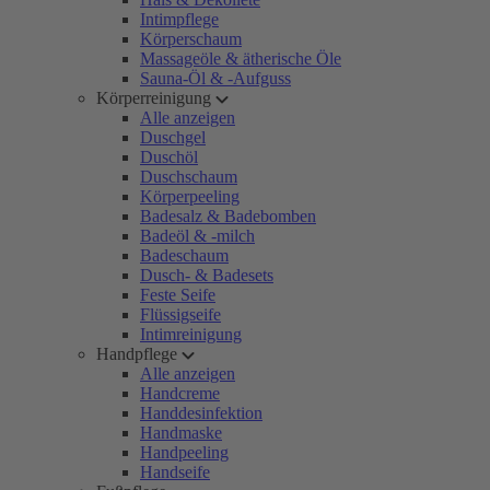
Intimpflege
Körperschaum
Massageöle & ätherische Öle
Sauna-Öl & -Aufguss
Körperreinigung
Alle anzeigen
Duschgel
Duschöl
Duschschaum
Körperpeeling
Badesalz & Badebomben
Badeöl & -milch
Badeschaum
Dusch- & Badesets
Feste Seife
Flüssigseife
Intimreinigung
Handpflege
Alle anzeigen
Handcreme
Handdesinfektion
Handmaske
Handpeeling
Handseife