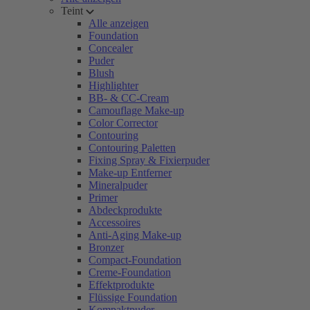
Teint
Alle anzeigen
Foundation
Concealer
Puder
Blush
Highlighter
BB- & CC-Cream
Camouflage Make-up
Color Corrector
Contouring
Contouring Paletten
Fixing Spray & Fixierpuder
Make-up Entferner
Mineralpuder
Primer
Abdeckprodukte
Accessoires
Anti-Aging Make-up
Bronzer
Compact-Foundation
Creme-Foundation
Effektprodukte
Flüssige Foundation
Kompaktpuder