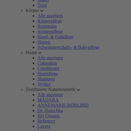
Teint
Körper
Alle anzeigen
Körperpflege
Reinigung
Sonnenpflege
Hand- & Fußpflege
Herren
Schwangerschafts- & Babypflege
Haare
Alle anzeigen
Coloration
Conditioner
Haarpflege
Shampoo
Styling
Zertifizierte Naturkosmetik
Alle anzeigen
MÁDARA
ANNEMARIE BÖRLIND
Dr. Hauschka
Hej Organic
Heliotrop
Lavera