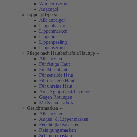
Wimpernserum
Augengel
Lippenpflege
Alle anzeigen
Lippenbalsam
Lippenmasken
Lippenöl
Lippenpeeling
Lippenserum
Pflege nach Hautbedürfnis/Hauttyp
Alle anzeigen
Für fettige Haut
Für Mischhaut
Für sensible Haut
Für trockene Haut
Für unreine Haut
Anti-Aging-Gesichtspflege
Gegen Rötungen
Mit Sonnenschutz
Gesichtsmasken
Alle anzeigen
Augen- & Lippenmasken
Feuchtigkeitsmasken
Reinigungsmasken
Schlammmasken