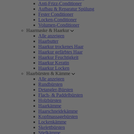
Anti-Frizz-Conditioner
Aufbau & Reparatur Spülung
Fester Conditioner
Locken-Conditioner
Volumen-Conditioner
Haarmaske & Haarkur
Alle anzeigen
Haarbutter
Haarkur trockenes Haar
Haarkur gefärbtes Haar
Haarkur Feuchtigkeit
Haarkur Keratin
Haarkur Locken
Haarbürsten & Kämme
Alle anzeigen
Rundbürsten
Detangler-Bürsten
Flach- & Paddelbürsten
Holzbürsten
Haarkämme
Haarschneidekämme
Kopfmassagebürsten
Lockenkämme
Skelettbürsten
Stielkämme