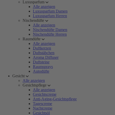
Luxusparfum
Alle anzeigen
Luxusparfum Damen
Luxusparfum Herren
Nischendüfte
Alle anzeigen
Nischendüfte Damen
Nischendüfte Herren
Raumdüfte
Alle anzeigen
Duftkerzen
Duftstäbchen
Aroma Diffuser
Duftsteine
Raumsprays
Autodüfte
Gesicht
Alle anzeigen
Gesichtspflege
Alle anzeigen
Gesichtscreme
Anti-Aging-Gesichtspflege
Tagescreme
Nachtcreme
Gesichtsöl