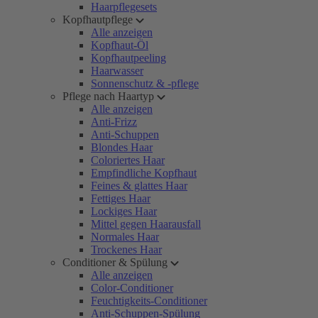
Haarpflegesets
Kopfhautpflege
Alle anzeigen
Kopfhaut-Öl
Kopfhautpeeling
Haarwasser
Sonnenschutz & -pflege
Pflege nach Haartyp
Alle anzeigen
Anti-Frizz
Anti-Schuppen
Blondes Haar
Coloriertes Haar
Empfindliche Kopfhaut
Feines & glattes Haar
Fettiges Haar
Lockiges Haar
Mittel gegen Haarausfall
Normales Haar
Trockenes Haar
Conditioner & Spülung
Alle anzeigen
Color-Conditioner
Feuchtigkeits-Conditioner
Anti-Schuppen-Spülung