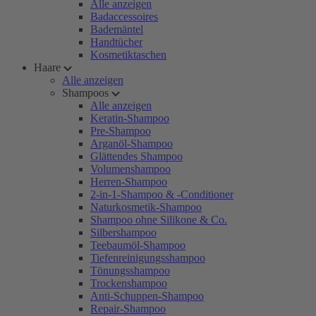
Alle anzeigen
Badaccessoires
Bademäntel
Handtücher
Kosmetiktaschen
Haare
Alle anzeigen
Shampoos
Alle anzeigen
Keratin-Shampoo
Pre-Shampoo
Arganöl-Shampoo
Glättendes Shampoo
Volumenshampoo
Herren-Shampoo
2-in-1-Shampoo & -Conditioner
Naturkosmetik-Shampoo
Shampoo ohne Silikone & Co.
Silbershampoo
Teebaumöl-Shampoo
Tiefenreinigungsshampoo
Tönungsshampoo
Trockenshampoo
Anti-Schuppen-Shampoo
Repair-Shampoo