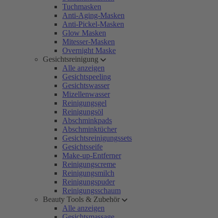
Tuchmasken
Anti-Aging-Masken
Anti-Pickel-Masken
Glow Masken
Mitesser-Masken
Overnight Maske
Gesichtsreinigung
Alle anzeigen
Gesichtspeeling
Gesichtswasser
Mizellenwasser
Reinigungsgel
Reinigungsöl
Abschminkpads
Abschminktücher
Gesichtsreinigungssets
Gesichtsseife
Make-up-Entferner
Reinigungscreme
Reinigungsmilch
Reinigungspuder
Reinigungsschaum
Beauty Tools & Zubehör
Alle anzeigen
Gesichtsmassage