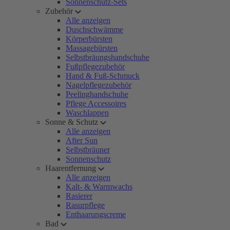
Sonnenschutz-Sets
Zubehör
Alle anzeigen
Duschschwämme
Körperbürsten
Massagebürsten
Selbstbräungshandschuhe
Fußpflegezubehör
Hand & Fuß-Schmuck
Nagelpflegezubehör
Peelinghandschuhe
Pflege Accessoires
Waschlappen
Sonne & Schutz
Alle anzeigen
After Sun
Selbstbräuner
Sonnenschutz
Haarentfernung
Alle anzeigen
Kalt- & Warmwachs
Rasierer
Rasurpflege
Enthaarungscreme
Bad