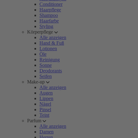
Conditioner
Haarpflege
Shampoo
Haarfarbe
Styling
Körperpflege
Alle anzeigen
Hand & Fuß
Lotionen
Öle
Reinigung
Sonne
Deodorants
Seifen
Make-up
Alle anzeigen
Augen
Lippen
Nägel
Pinsel
Teint
Parfum
Alle anzeigen
Damen
Herren