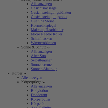
Alle anzeigen
Gesichtsmassage
Gesichtsreinigungsbürsten
Gesichtsreinigungstools
Gua Sha Steine
Kosmetikspiegel
Make-up Haarbänder
Micro Needle Roller
Schlafmasken
Wimpernbürsten
Sonne & Schutz
Alle anzeigen
After Sun
Selbstbräuner
Sonnencreme
Sonnen-Make-up
Körper
Alle anzeigen
Körperpflege
Alle anzeigen
Bodylotion
Deodorant
Körperbutter
Körperöl
Anti-Cellulite