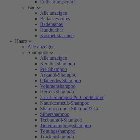
Enthaarungscreme
Bad
Alle anzeigen
Badaccessoires
Bademäntel
Handtücher
Kosmetiktaschen
Haare
Alle anzeigen
Shampoos
Alle anzeigen
Keratin-Shampoo
Pre-Shampoo
Arganöl-Shampoo
Glättendes Shampoo
Volumenshampoo
Herren-Shampoo
2-in-1-Shampoo & -Conditioner
Naturkosmetik-Shampoo
Shampoo ohne Silikone & Co.
Silbershampoo
Teebaumöl-Shampoo
Tiefenreinigungsshampoo
Tönungsshampoo
Trockenshampoo