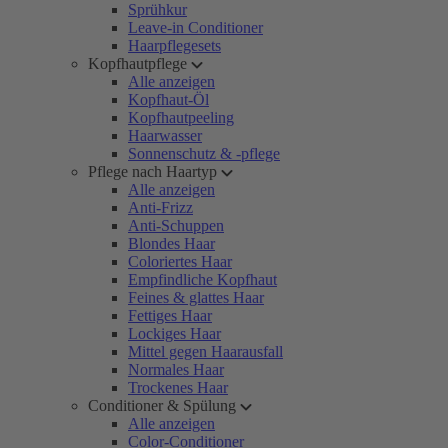
Sprühkur
Leave-in Conditioner
Haarpflegesets
Kopfhautpflege
Alle anzeigen
Kopfhaut-Öl
Kopfhautpeeling
Haarwasser
Sonnenschutz & -pflege
Pflege nach Haartyp
Alle anzeigen
Anti-Frizz
Anti-Schuppen
Blondes Haar
Coloriertes Haar
Empfindliche Kopfhaut
Feines & glattes Haar
Fettiges Haar
Lockiges Haar
Mittel gegen Haarausfall
Normales Haar
Trockenes Haar
Conditioner & Spülung
Alle anzeigen
Color-Conditioner