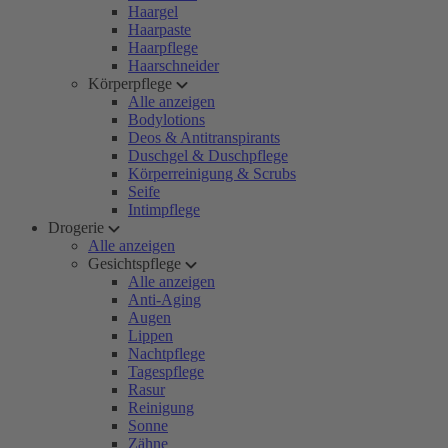
Haargel
Haarpaste
Haarpflege
Haarschneider
Körperpflege
Alle anzeigen
Bodylotions
Deos & Antitranspirants
Duschgel & Duschpflege
Körperreinigung & Scrubs
Seife
Intimpflege
Drogerie
Alle anzeigen
Gesichtspflege
Alle anzeigen
Anti-Aging
Augen
Lippen
Nachtpflege
Tagespflege
Rasur
Reinigung
Sonne
Zähne