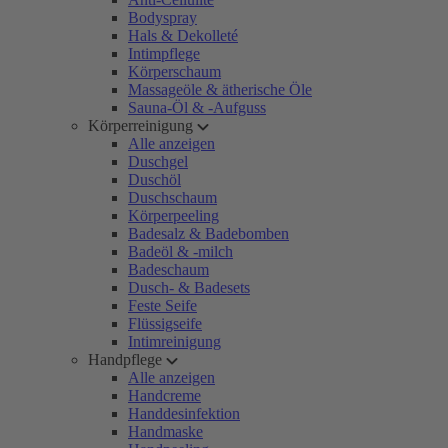
Bodyspray
Hals & Dekolleté
Intimpflege
Körperschaum
Massageöle & ätherische Öle
Sauna-Öl & -Aufguss
Körperreinigung
Alle anzeigen
Duschgel
Duschöl
Duschschaum
Körperpeeling
Badesalz & Badebomben
Badeöl & -milch
Badeschaum
Dusch- & Badesets
Feste Seife
Flüssigseife
Intimreinigung
Handpflege
Alle anzeigen
Handcreme
Handdesinfektion
Handmaske