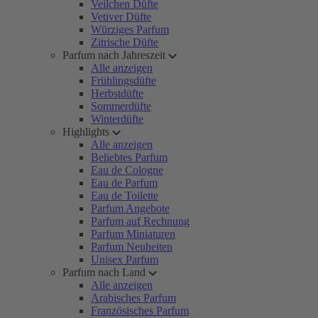
Veilchen Düfte
Vetiver Düfte
Würziges Parfum
Zitrische Düfte
Parfum nach Jahreszeit
Alle anzeigen
Frühlingsdüfte
Herbstdüfte
Sommerdüfte
Winterdüfte
Highlights
Alle anzeigen
Beliebtes Parfum
Eau de Cologne
Eau de Parfum
Eau de Toilette
Parfum Angebote
Parfum auf Rechnung
Parfum Miniaturen
Parfum Neuheiten
Unisex Parfum
Parfum nach Land
Alle anzeigen
Arabisches Parfum
Französisches Parfum