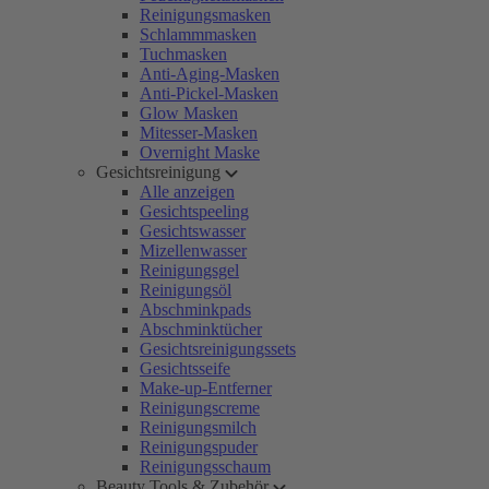
Reinigungsmasken
Schlammmasken
Tuchmasken
Anti-Aging-Masken
Anti-Pickel-Masken
Glow Masken
Mitesser-Masken
Overnight Maske
Gesichtsreinigung
Alle anzeigen
Gesichtspeeling
Gesichtswasser
Mizellenwasser
Reinigungsgel
Reinigungsöl
Abschminkpads
Abschminktücher
Gesichtsreinigungssets
Gesichtsseife
Make-up-Entferner
Reinigungscreme
Reinigungsmilch
Reinigungspuder
Reinigungsschaum
Beauty Tools & Zubehör