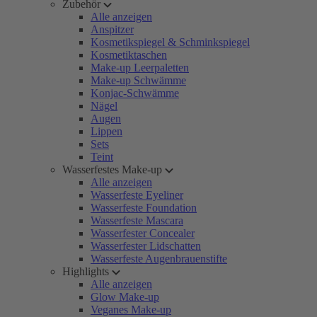
Zubehör
Alle anzeigen
Anspitzer
Kosmetikspiegel & Schminkspiegel
Kosmetiktaschen
Make-up Leerpaletten
Make-up Schwämme
Konjac-Schwämme
Nägel
Augen
Lippen
Sets
Teint
Wasserfestes Make-up
Alle anzeigen
Wasserfeste Eyeliner
Wasserfeste Foundation
Wasserfeste Mascara
Wasserfester Concealer
Wasserfester Lidschatten
Wasserfeste Augenbrauenstifte
Highlights
Alle anzeigen
Glow Make-up
Veganes Make-up