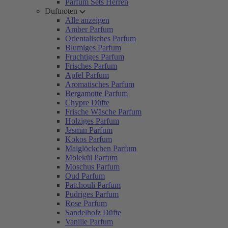
Parfum Sets Herren
Duftnoten
Alle anzeigen
Amber Parfum
Orientalisches Parfum
Blumiges Parfum
Fruchtiges Parfum
Frisches Parfum
Apfel Parfum
Aromatisches Parfum
Bergamotte Parfum
Chypre Düfte
Frische Wäsche Parfum
Holziges Parfum
Jasmin Parfum
Kokos Parfum
Maiglöckchen Parfum
Molekül Parfum
Moschus Parfum
Oud Parfum
Patchouli Parfum
Pudriges Parfum
Rose Parfum
Sandelholz Düfte
Vanille Parfum