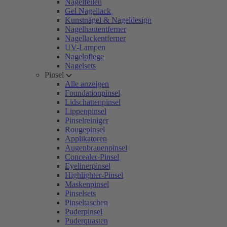
Nagelfeilen
Gel Nagellack
Kunstnägel & Nageldesign
Nagelhautentferner
Nagellackentferner
UV-Lampen
Nagelpflege
Nagelsets
Pinsel
Alle anzeigen
Foundationpinsel
Lidschattenpinsel
Lippenpinsel
Pinselreiniger
Rougepinsel
Applikatoren
Augenbrauenpinsel
Concealer-Pinsel
Eyelinerpinsel
Highlighter-Pinsel
Maskenpinsel
Pinselsets
Pinseltaschen
Puderpinsel
Puderquasten