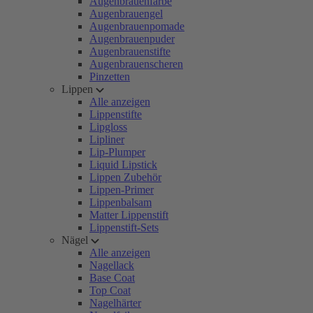
Augenbrauenfarbe
Augenbrauengel
Augenbrauenpomade
Augenbrauenpuder
Augenbrauenstifte
Augenbrauenscheren
Pinzetten
Lippen
Alle anzeigen
Lippenstifte
Lipgloss
Lipliner
Lip-Plumper
Liquid Lipstick
Lippen Zubehör
Lippen-Primer
Lippenbalsam
Matter Lippenstift
Lippenstift-Sets
Nägel
Alle anzeigen
Nagellack
Base Coat
Top Coat
Nagelhärter