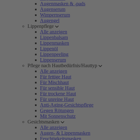
Augenmasken & -pads
Augenserum
Wimpernserum
Augengel
Lippenpflege
Alle anzeigen
Lippenbalsam
Lippenmasken
Lippenöl
Lippenpeeling
Lippenserum
Pflege nach Hautbedürfnis/Hauttyp
Alle anzeigen
Für fettige Haut
Für Mischhaut
Für sensible Haut
Für trockene Haut
Für unreine Haut
Anti-Aging-Gesichtspflege
Gegen Rötungen
Mit Sonnenschutz
Gesichtsmasken
Alle anzeigen
Augen- & Lippenmasken
Feuchtigkeitsmasken