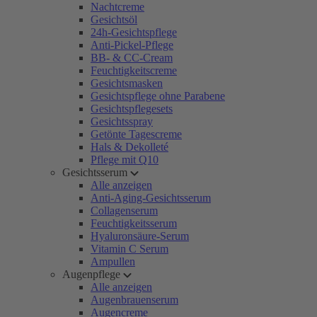
Nachtcreme
Gesichtsöl
24h-Gesichtspflege
Anti-Pickel-Pflege
BB- & CC-Cream
Feuchtigkeitscreme
Gesichtsmasken
Gesichtspflege ohne Parabene
Gesichtspflegesets
Gesichtsspray
Getönte Tagescreme
Hals & Dekolleté
Pflege mit Q10
Gesichtsserum
Alle anzeigen
Anti-Aging-Gesichtsserum
Collagenserum
Feuchtigkeitsserum
Hyaluronsäure-Serum
Vitamin C Serum
Ampullen
Augenpflege
Alle anzeigen
Augenbrauenserum
Augencreme