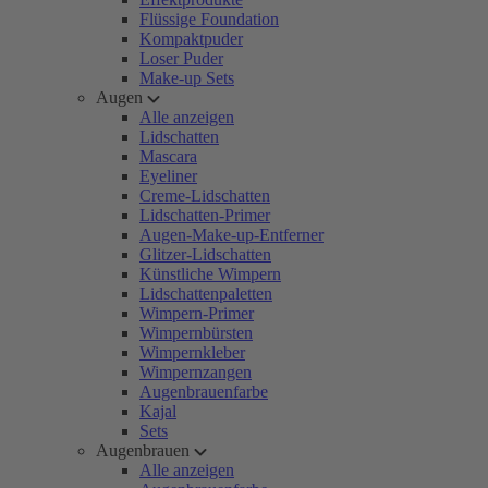
Flüssige Foundation
Kompaktpuder
Loser Puder
Make-up Sets
Augen
Alle anzeigen
Lidschatten
Mascara
Eyeliner
Creme-Lidschatten
Lidschatten-Primer
Augen-Make-up-Entferner
Glitzer-Lidschatten
Künstliche Wimpern
Lidschattenpaletten
Wimpern-Primer
Wimpernbürsten
Wimpernkleber
Wimpernzangen
Augenbrauenfarbe
Kajal
Sets
Augenbrauen
Alle anzeigen