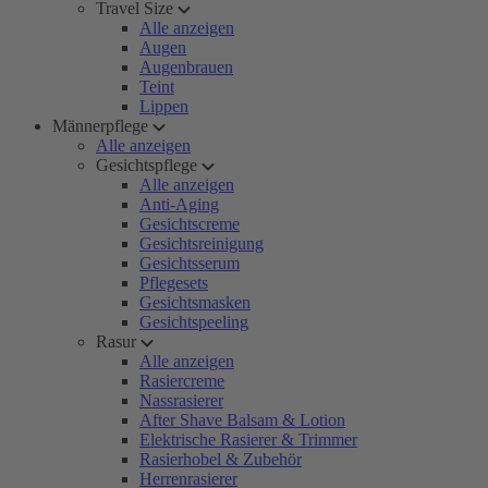
Travel Size
Alle anzeigen
Augen
Augenbrauen
Teint
Lippen
Männerpflege
Alle anzeigen
Gesichtspflege
Alle anzeigen
Anti-Aging
Gesichtscreme
Gesichtsreinigung
Gesichtsserum
Pflegesets
Gesichtsmasken
Gesichtspeeling
Rasur
Alle anzeigen
Rasiercreme
Nassrasierer
After Shave Balsam & Lotion
Elektrische Rasierer & Trimmer
Rasierhobel & Zubehör
Herrenrasierer