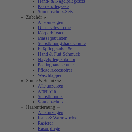
Hand- & Nagelpflegesets
Körperpflegesets
Sonnenschutz-Sets
Zubehör
Alle anzeigen
Duschschwämme
Körperbürsten
Massagebürsten
Selbstbräungshandschuhe
Fußpflegezubehör
Hand & Fuß-Schmuck
Nagelpflegezubehör
Peelinghandschuhe
Pflege Accessoires
Waschlappen
Sonne & Schutz
Alle anzeigen
After Sun
Selbstbräuner
Sonnenschutz
Haarentfernung
Alle anzeigen
Kalt- & Warmwachs
Rasierer
Rasurpflege