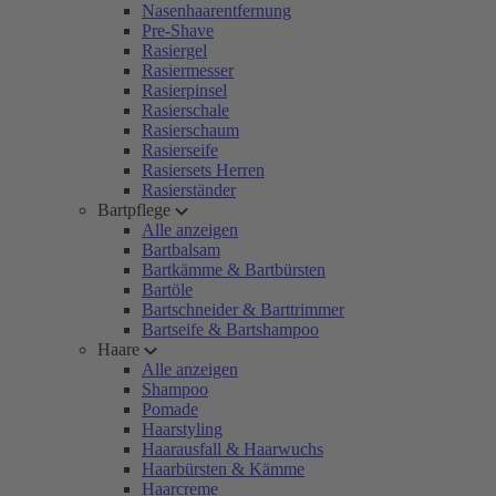
Nasenhaarentfernung
Pre-Shave
Rasiergel
Rasiermesser
Rasierpinsel
Rasierschale
Rasierschaum
Rasierseife
Rasiersets Herren
Rasierständer
Bartpflege
Alle anzeigen
Bartbalsam
Bartkämme & Bartbürsten
Bartöle
Bartschneider & Barttrimmer
Bartseife & Bartshampoo
Haare
Alle anzeigen
Shampoo
Pomade
Haarstyling
Haarausfall & Haarwuchs
Haarbürsten & Kämme
Haarcreme