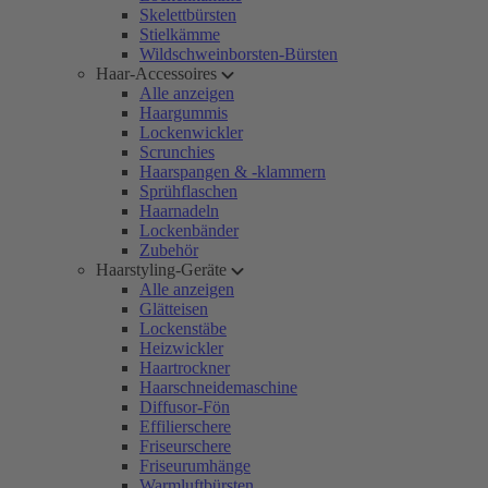
Skelettbürsten
Stielkämme
Wildschweinborsten-Bürsten
Haar-Accessoires
Alle anzeigen
Haargummis
Lockenwickler
Scrunchies
Haarspangen & -klammern
Sprühflaschen
Haarnadeln
Lockenbänder
Zubehör
Haarstyling-Geräte
Alle anzeigen
Glätteisen
Lockenstäbe
Heizwickler
Haartrockner
Haarschneidemaschine
Diffusor-Fön
Effilierschere
Friseurschere
Friseurumhänge
Warmluftbürsten