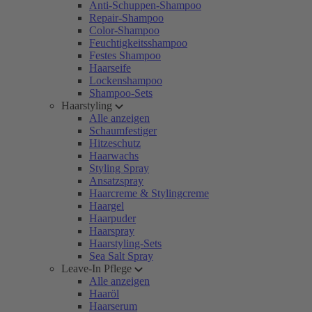
Anti-Schuppen-Shampoo
Repair-Shampoo
Color-Shampoo
Feuchtigkeitsshampoo
Festes Shampoo
Haarseife
Lockenshampoo
Shampoo-Sets
Haarstyling
Alle anzeigen
Schaumfestiger
Hitzeschutz
Haarwachs
Styling Spray
Ansatzspray
Haarcreme & Stylingcreme
Haargel
Haarpuder
Haarspray
Haarstyling-Sets
Sea Salt Spray
Leave-In Pflege
Alle anzeigen
Haaröl
Haarserum