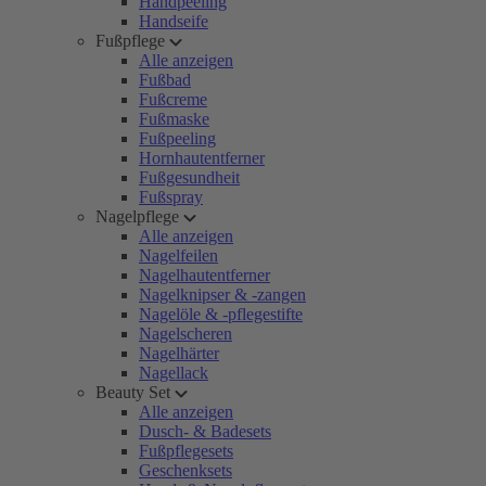
Handpeeling
Handseife
Fußpflege
Alle anzeigen
Fußbad
Fußcreme
Fußmaske
Fußpeeling
Hornhautentferner
Fußgesundheit
Fußspray
Nagelpflege
Alle anzeigen
Nagelfeilen
Nagelhautentferner
Nagelknipser & -zangen
Nagelöle & -pflegestifte
Nagelscheren
Nagelhärter
Nagellack
Beauty Set
Alle anzeigen
Dusch- & Badesets
Fußpflegesets
Geschenksets