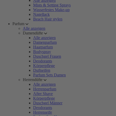
Alle anzeigen
Mists & Setting Sprays
Wasserfestes Make-up
Nagellack
Beach Hair stylen
Parfum
Alle anzeigen
Damendüfte
Alle anzeigen
Damenparfum
Haarparfum
Bodyspray
Duschgel Frauen
Deodorants
Körperpflege
Duftseifen
Parfum Sets Damen
Herrendüfte
Alle anzeigen
Herrenparfum
After Shave
Körperpflege
Duschgel Männer
Deodorants
Herrenseife