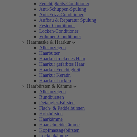
Feuchtigkeits-Conditioner
Anti-Schuppen-Spülung
Anti-Frizz-Conditioner
Aufbau & Reparatur Spülung
Fester Conditioner
Locken-Conditioner
Volumen-Conditioner
Haarmaske & Haarkur
Alle anzeigen
Haarbutter
Haarkur trockenes Haar
Haarkur gefärbtes Haar
Haarkur Feuchtigkeit
Haarkur Keratin
Haarkur Locken
Haarbürsten & Kämme
Alle anzeigen
Rundbürsten
Detangler-Bürsten
Flach- & Paddelbürsten
Holzbürsten
Haarkämme
Haarschneidekämme
Kopfmassagebürsten
Lockenkämme