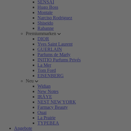
SENSAI
Hugo Boss
Montale
Narciso Rodriguez
Shiseido
Rabanne
Premiummarken
DIOR
Yves Saint Laurent
GUERLAIN
Parfums de Marly
INITIO Parfums Privés
La Mer
Tom Ford
EISENBERG
Neu
Widian
New Notes
IRÄYE
NEST NEW YORK
Farmacy Beauty
Ouai
La Prairie
TYPEBEA
Angebote