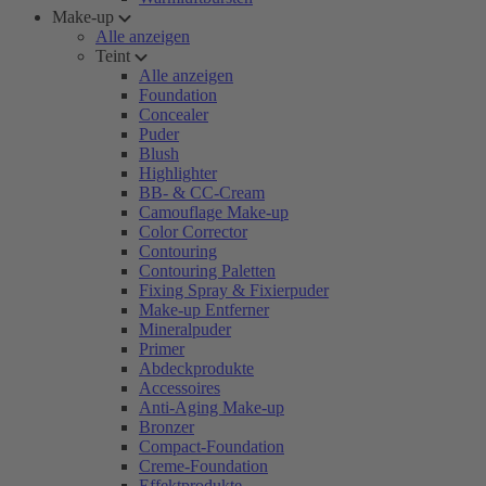
Make-up
Alle anzeigen
Teint
Alle anzeigen
Foundation
Concealer
Puder
Blush
Highlighter
BB- & CC-Cream
Camouflage Make-up
Color Corrector
Contouring
Contouring Paletten
Fixing Spray & Fixierpuder
Make-up Entferner
Mineralpuder
Primer
Abdeckprodukte
Accessoires
Anti-Aging Make-up
Bronzer
Compact-Foundation
Creme-Foundation
Effektprodukte