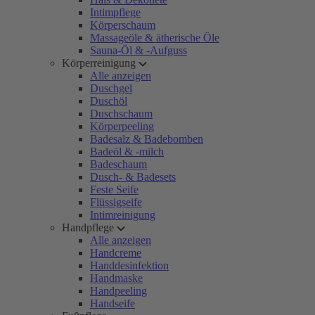
Intimpflege
Körperschaum
Massageöle & ätherische Öle
Sauna-Öl & -Aufguss
Körperreinigung
Alle anzeigen
Duschgel
Duschöl
Duschschaum
Körperpeeling
Badesalz & Badebomben
Badeöl & -milch
Badeschaum
Dusch- & Badesets
Feste Seife
Flüssigseife
Intimreinigung
Handpflege
Alle anzeigen
Handcreme
Handdesinfektion
Handmaske
Handpeeling
Handseife