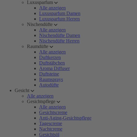
Luxusparfum
Alle anzeigen
Luxusparfum Damen
Luxusparfum Herren
Nischendüfte
Alle anzeigen
Nischendüfte Damen
Nischendüfte Herren
Raumdüfte
Alle anzeigen
Duftkerzen
Duftstäbchen
Aroma Diffuser
Duftsteine
Raumsprays
Autodüfte
Gesicht
Alle anzeigen
Gesichtspflege
Alle anzeigen
Gesichtscreme
Anti-Aging-Gesichtspflege
Tagescreme
Nachtcreme
Gesichtsöl