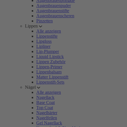
Augenbrauenpomade
Augenbrauenpuder
Augenbrauenstifte
Augenbrauenscheren
Pinzetten
Lippen
Alle anzeigen
Lippenstifte
Lipgloss
Lipliner
Lip-Plumper
Liquid Lipstick
Lippen Zubehör
Lippen-Primer
Lippenbalsam
Matter Lippenstift
Lippenstift-Sets
Nägel
Alle anzeigen
Nagellack
Base Coat
Top Coat
Nagelhärter
Nagelfeilen
Gel Nagellack