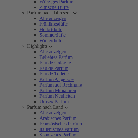
Würziges Parfum
Zitrische Düfte
Parfum nach Jahreszeit
Alle anzeigen
Frühlingsdüfte
Herbstdüfte
Sommerdüfte
Winterdüfte
Highlights
Alle anzeigen
Beliebtes Parfum
Eau de Cologne
Eau de Parfum
Eau de Toilette
Parfum Angebote
Parfum auf Rechnung
Parfum Miniaturen
Parfum Neuheiten
Unisex Parfum
Parfum nach Land
Alle anzeigen
Arabisches Parfum
Französisches Parfum
Italienisches Parfum
Spanisches Parfum