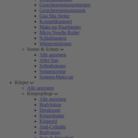
Gesichtsreinigungsbürsten
Gesichtsreinigungstools
Gua Sha Steine
Kosmetikspiegel
Make-up Haarbänder
Micro Needle Roller
Schlafmasken
Wimpernbürsten
Sonne & Schutz
Alle anzeigen
After Sun
Selbstbräuner
Sonnencreme
Sonnen-Make-up
Körper
Alle anzeigen
Körperpflege
Alle anzeigen
Bodylotion
Deodorant
Körperbutter
Körperöl
Anti-Cellulite
Bodyspray
Hals & Dekolleté