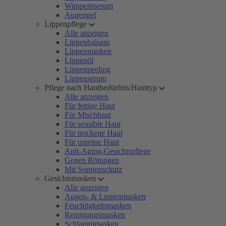
Wimpernserum
Augengel
Lippenpflege
Alle anzeigen
Lippenbalsam
Lippenmasken
Lippenöl
Lippenpeeling
Lippenserum
Pflege nach Hautbedürfnis/Hauttyp
Alle anzeigen
Für fettige Haut
Für Mischhaut
Für sensible Haut
Für trockene Haut
Für unreine Haut
Anti-Aging-Gesichtspflege
Gegen Rötungen
Mit Sonnenschutz
Gesichtsmasken
Alle anzeigen
Augen- & Lippenmasken
Feuchtigkeitsmasken
Reinigungsmasken
Schlammmasken