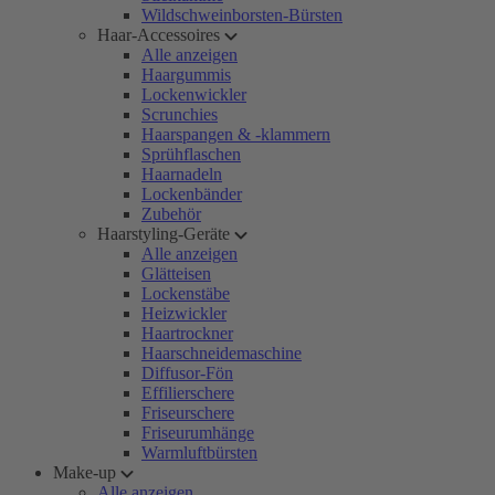
Wildschweinborsten-Bürsten
Haar-Accessoires
Alle anzeigen
Haargummis
Lockenwickler
Scrunchies
Haarspangen & -klammern
Sprühflaschen
Haarnadeln
Lockenbänder
Zubehör
Haarstyling-Geräte
Alle anzeigen
Glätteisen
Lockenstäbe
Heizwickler
Haartrockner
Haarschneidemaschine
Diffusor-Fön
Effilierschere
Friseurschere
Friseurumhänge
Warmluftbürsten
Make-up
Alle anzeigen