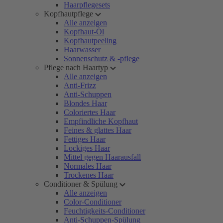
Haarpflegesets
Kopfhautpflege
Alle anzeigen
Kopfhaut-Öl
Kopfhautpeeling
Haarwasser
Sonnenschutz & -pflege
Pflege nach Haartyp
Alle anzeigen
Anti-Frizz
Anti-Schuppen
Blondes Haar
Coloriertes Haar
Empfindliche Kopfhaut
Feines & glattes Haar
Fettiges Haar
Lockiges Haar
Mittel gegen Haarausfall
Normales Haar
Trockenes Haar
Conditioner & Spülung
Alle anzeigen
Color-Conditioner
Feuchtigkeits-Conditioner
Anti-Schuppen-Spülung