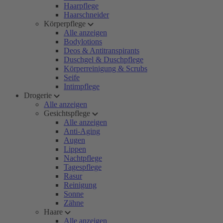
Haarpflege
Haarschneider
Körperpflege
Alle anzeigen
Bodylotions
Deos & Antitranspirants
Duschgel & Duschpflege
Körperreinigung & Scrubs
Seife
Intimpflege
Drogerie
Alle anzeigen
Gesichtspflege
Alle anzeigen
Anti-Aging
Augen
Lippen
Nachtpflege
Tagespflege
Rasur
Reinigung
Sonne
Zähne
Haare
Alle anzeigen