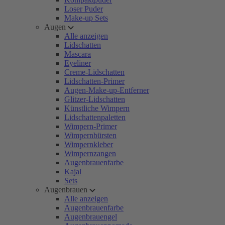
Loser Puder
Make-up Sets
Augen
Alle anzeigen
Lidschatten
Mascara
Eyeliner
Creme-Lidschatten
Lidschatten-Primer
Augen-Make-up-Entferner
Glitzer-Lidschatten
Künstliche Wimpern
Lidschattenpaletten
Wimpern-Primer
Wimpernbürsten
Wimpernkleber
Wimpernzangen
Augenbrauenfarbe
Kajal
Sets
Augenbrauen
Alle anzeigen
Augenbrauenfarbe
Augenbrauengel