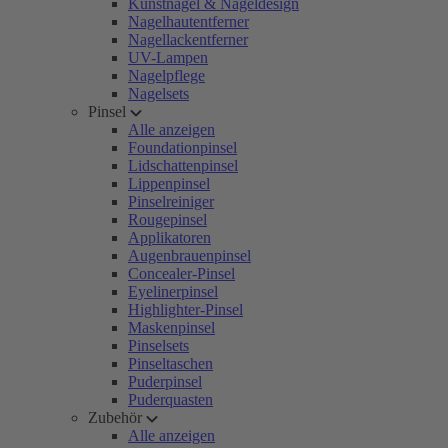
Kunstnägel & Nageldesign
Nagelhautentferner
Nagellackentferner
UV-Lampen
Nagelpflege
Nagelsets
Pinsel
Alle anzeigen
Foundationpinsel
Lidschattenpinsel
Lippenpinsel
Pinselreiniger
Rougepinsel
Applikatoren
Augenbrauenpinsel
Concealer-Pinsel
Eyelinerpinsel
Highlighter-Pinsel
Maskenpinsel
Pinselsets
Pinseltaschen
Puderpinsel
Puderquasten
Zubehör
Alle anzeigen