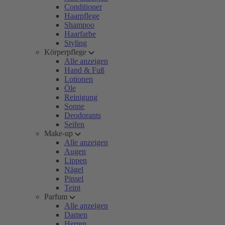
Conditioner
Haarpflege
Shampoo
Haarfarbe
Styling
Körperpflege
Alle anzeigen
Hand & Fuß
Lotionen
Öle
Reinigung
Sonne
Deodorants
Seifen
Make-up
Alle anzeigen
Augen
Lippen
Nägel
Pinsel
Teint
Parfum
Alle anzeigen
Damen
Herren