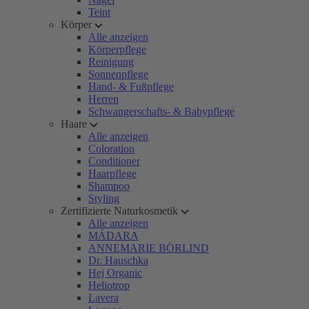
Teint
Körper
Alle anzeigen
Körperpflege
Reinigung
Sonnenpflege
Hand- & Fußpflege
Herren
Schwangerschafts- & Babypflege
Haare
Alle anzeigen
Coloration
Conditioner
Haarpflege
Shampoo
Styling
Zertifizierte Naturkosmetik
Alle anzeigen
MÁDARA
ANNEMARIE BÖRLIND
Dr. Hauschka
Hej Organic
Heliotrop
Lavera