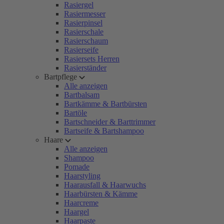
Rasiergel
Rasiermesser
Rasierpinsel
Rasierschale
Rasierschaum
Rasierseife
Rasiersets Herren
Rasierständer
Bartpflege
Alle anzeigen
Bartbalsam
Bartkämme & Bartbürsten
Bartöle
Bartschneider & Barttrimmer
Bartseife & Bartshampoo
Haare
Alle anzeigen
Shampoo
Pomade
Haarstyling
Haarausfall & Haarwuchs
Haarbürsten & Kämme
Haarcreme
Haargel
Haarpaste