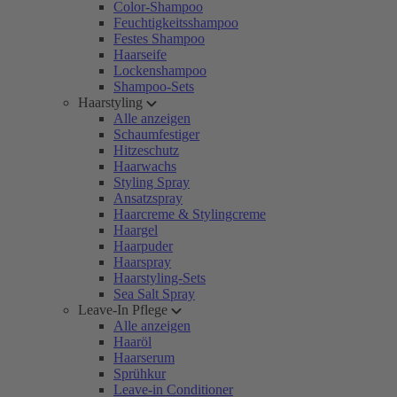
Color-Shampoo
Feuchtigkeitsshampoo
Festes Shampoo
Haarseife
Lockenshampoo
Shampoo-Sets
Haarstyling
Alle anzeigen
Schaumfestiger
Hitzeschutz
Haarwachs
Styling Spray
Ansatzspray
Haarcreme & Stylingcreme
Haargel
Haarpuder
Haarspray
Haarstyling-Sets
Sea Salt Spray
Leave-In Pflege
Alle anzeigen
Haaröl
Haarserum
Sprühkur
Leave-in Conditioner