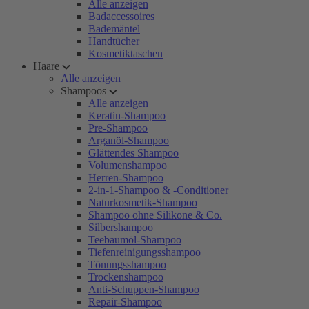
Alle anzeigen
Badaccessoires
Bademäntel
Handtücher
Kosmetiktaschen
Haare
Alle anzeigen
Shampoos
Alle anzeigen
Keratin-Shampoo
Pre-Shampoo
Arganöl-Shampoo
Glättendes Shampoo
Volumenshampoo
Herren-Shampoo
2-in-1-Shampoo & -Conditioner
Naturkosmetik-Shampoo
Shampoo ohne Silikone & Co.
Silbershampoo
Teebaumöl-Shampoo
Tiefenreinigungsshampoo
Tönungsshampoo
Trockenshampoo
Anti-Schuppen-Shampoo
Repair-Shampoo