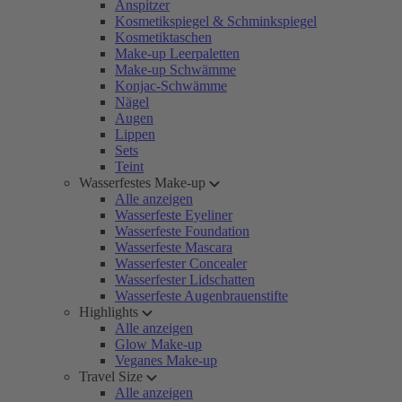
Anspitzer
Kosmetikspiegel & Schminkspiegel
Kosmetiktaschen
Make-up Leerpaletten
Make-up Schwämme
Konjac-Schwämme
Nägel
Augen
Lippen
Sets
Teint
Wasserfestes Make-up
Alle anzeigen
Wasserfeste Eyeliner
Wasserfeste Foundation
Wasserfeste Mascara
Wasserfester Concealer
Wasserfester Lidschatten
Wasserfeste Augenbrauenstifte
Highlights
Alle anzeigen
Glow Make-up
Veganes Make-up
Travel Size
Alle anzeigen