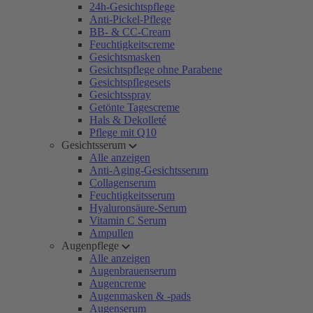
24h-Gesichtspflege
Anti-Pickel-Pflege
BB- & CC-Cream
Feuchtigkeitscreme
Gesichtsmasken
Gesichtspflege ohne Parabene
Gesichtspflegesets
Gesichtsspray
Getönte Tagescreme
Hals & Dekolleté
Pflege mit Q10
Gesichtsserum
Alle anzeigen
Anti-Aging-Gesichtsserum
Collagenserum
Feuchtigkeitsserum
Hyaluronsäure-Serum
Vitamin C Serum
Ampullen
Augenpflege
Alle anzeigen
Augenbrauenserum
Augencreme
Augenmasken & -pads
Augenserum