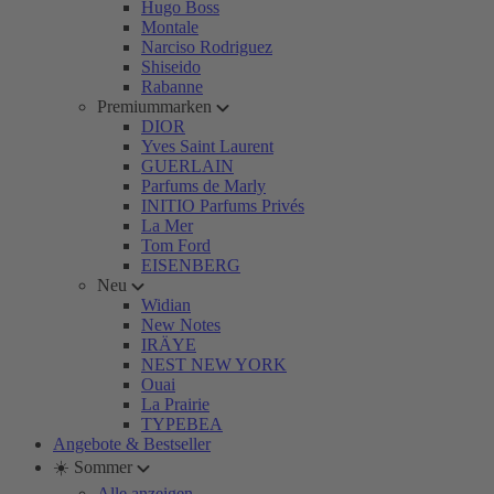
Hugo Boss
Montale
Narciso Rodriguez
Shiseido
Rabanne
Premiummarken
DIOR
Yves Saint Laurent
GUERLAIN
Parfums de Marly
INITIO Parfums Privés
La Mer
Tom Ford
EISENBERG
Neu
Widian
New Notes
IRÄYE
NEST NEW YORK
Ouai
La Prairie
TYPEBEA
Angebote & Bestseller
☀️ Sommer
Alle anzeigen