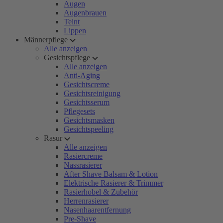
Augen
Augenbrauen
Teint
Lippen
Männerpflege
Alle anzeigen
Gesichtspflege
Alle anzeigen
Anti-Aging
Gesichtscreme
Gesichtsreinigung
Gesichtsserum
Pflegesets
Gesichtsmasken
Gesichtspeeling
Rasur
Alle anzeigen
Rasiercreme
Nassrasierer
After Shave Balsam & Lotion
Elektrische Rasierer & Trimmer
Rasierhobel & Zubehör
Herrenrasierer
Nasenhaarentfernung
Pre-Shave