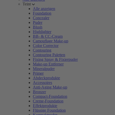
Teint
Alle anzeigen
Foundation
Concealer
Puder
Blush
Highlighter
BB- & CC-Cream
Camouflage Make-up
Color Corrector
Contouring
Contouring Paletten
Fixing Spray & Fixierpuder
Make-up Entferner
Mineralpuder
Primer
Abdeckprodukte
Accessoires
Anti-Aging Make-up
Bronzer
Compact-Foundation
Creme-Foundation
Effektprodukte
Flüssige Foundation
Kompaktpuder