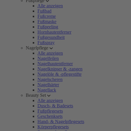
Fußpflege
Alle anzeigen
Fußbad
Fußcreme
Fußmaske
Fußpeeling
Hornhautentferner
Fußgesundheit
Fußspray
Nagelpflege
Alle anzeigen
Nagelfeilen
Nagelhautentferner
Nagelknipser & -zangen
Nagelöle & -pflegestifte
Nagelscheren
Nagelhärter
Nagellack
Beauty Set
Alle anzeigen
Dusch- & Badesets
Fußpflegesets
Geschenksets
Hand- & Nagelpflegesets
Körperpflegesets