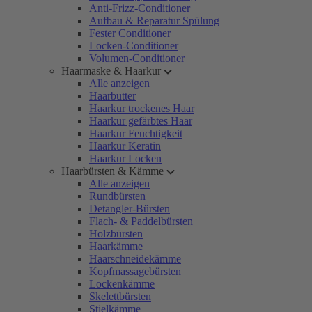
Anti-Frizz-Conditioner
Aufbau & Reparatur Spülung
Fester Conditioner
Locken-Conditioner
Volumen-Conditioner
Haarmaske & Haarkur
Alle anzeigen
Haarbutter
Haarkur trockenes Haar
Haarkur gefärbtes Haar
Haarkur Feuchtigkeit
Haarkur Keratin
Haarkur Locken
Haarbürsten & Kämme
Alle anzeigen
Rundbürsten
Detangler-Bürsten
Flach- & Paddelbürsten
Holzbürsten
Haarkämme
Haarschneidekämme
Kopfmassagebürsten
Lockenkämme
Skelettbürsten
Stielkämme