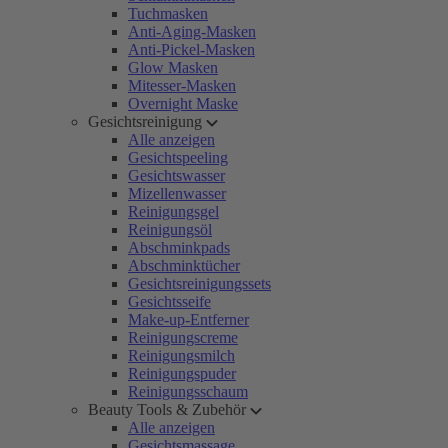
Tuchmasken
Anti-Aging-Masken
Anti-Pickel-Masken
Glow Masken
Mitesser-Masken
Overnight Maske
Gesichtsreinigung
Alle anzeigen
Gesichtspeeling
Gesichtswasser
Mizellenwasser
Reinigungsgel
Reinigungsöl
Abschminkpads
Abschminktücher
Gesichtsreinigungssets
Gesichtsseife
Make-up-Entferner
Reinigungscreme
Reinigungsmilch
Reinigungspuder
Reinigungsschaum
Beauty Tools & Zubehör
Alle anzeigen
Gesichtsmassage