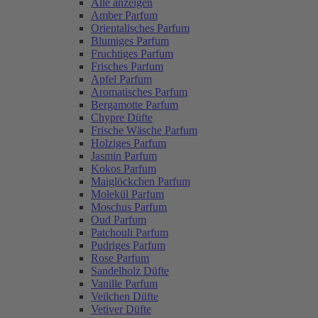
Alle anzeigen
Amber Parfum
Orientalisches Parfum
Blumiges Parfum
Fruchtiges Parfum
Frisches Parfum
Apfel Parfum
Aromatisches Parfum
Bergamotte Parfum
Chypre Düfte
Frische Wäsche Parfum
Holziges Parfum
Jasmin Parfum
Kokos Parfum
Maiglöckchen Parfum
Molekül Parfum
Moschus Parfum
Oud Parfum
Patchouli Parfum
Pudriges Parfum
Rose Parfum
Sandelholz Düfte
Vanille Parfum
Veilchen Düfte
Vetiver Düfte