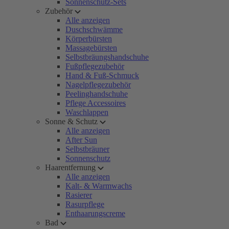
Sonnenschutz-Sets
Zubehör
Alle anzeigen
Duschschwämme
Körperbürsten
Massagebürsten
Selbstbräungshandschuhe
Fußpflegezubehör
Hand & Fuß-Schmuck
Nagelpflegezubehör
Peelinghandschuhe
Pflege Accessoires
Waschlappen
Sonne & Schutz
Alle anzeigen
After Sun
Selbstbräuner
Sonnenschutz
Haarentfernung
Alle anzeigen
Kalt- & Warmwachs
Rasierer
Rasurpflege
Enthaarungscreme
Bad