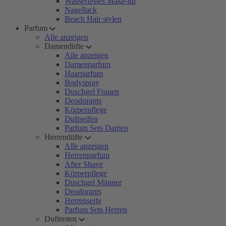
Wasserfestes Make-up
Nagellack
Beach Hair stylen
Parfum
Alle anzeigen
Damendüfte
Alle anzeigen
Damenparfum
Haarparfum
Bodyspray
Duschgel Frauen
Deodorants
Körperpflege
Duftseifen
Parfum Sets Damen
Herrendüfte
Alle anzeigen
Herrenparfum
After Shave
Körperpflege
Duschgel Männer
Deodorants
Herrenseife
Parfum Sets Herren
Duftnoten