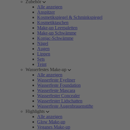
Zubehör
Alle anzeigen
Anspitzer
Kosmetikspiegel & Schminkspiegel
Kosmetiktaschen
Make-up Leerpaletten
Make-up Schwämme
Konjac-Schwämme
Nägel
Augen
Lippen
Sets
Teint
Wasserfestes Make-up
Alle anzeigen
Wasserfeste Eyeliner
Wasserfeste Foundation
Wasserfeste Mascara
Wasserfester Concealer
Wasserfester Lidschatten
Wasserfeste Augenbrauenstifte
Highlights
Alle anzeigen
Glow Make-up
Veganes Make-up