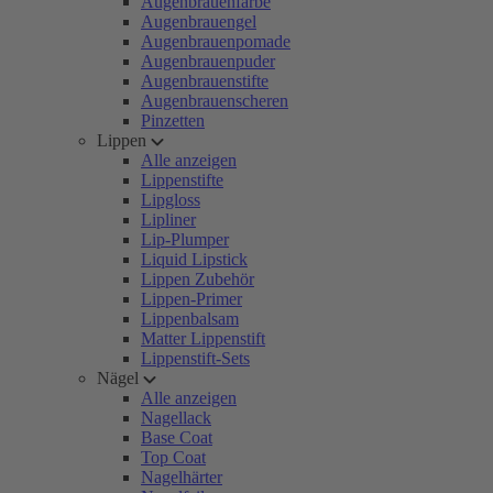
Augenbrauenfarbe
Augenbrauengel
Augenbrauenpomade
Augenbrauenpuder
Augenbrauenstifte
Augenbrauenscheren
Pinzetten
Lippen
Alle anzeigen
Lippenstifte
Lipgloss
Lipliner
Lip-Plumper
Liquid Lipstick
Lippen Zubehör
Lippen-Primer
Lippenbalsam
Matter Lippenstift
Lippenstift-Sets
Nägel
Alle anzeigen
Nagellack
Base Coat
Top Coat
Nagelhärter