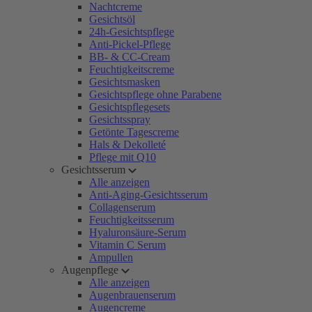
Nachtcreme
Gesichtsöl
24h-Gesichtspflege
Anti-Pickel-Pflege
BB- & CC-Cream
Feuchtigkeitscreme
Gesichtsmasken
Gesichtspflege ohne Parabene
Gesichtspflegesets
Gesichtsspray
Getönte Tagescreme
Hals & Dekolleté
Pflege mit Q10
Gesichtsserum
Alle anzeigen
Anti-Aging-Gesichtsserum
Collagenserum
Feuchtigkeitsserum
Hyaluronsäure-Serum
Vitamin C Serum
Ampullen
Augenpflege
Alle anzeigen
Augenbrauenserum
Augencreme