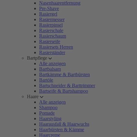
Nasenhaarentfernung
Pre-Shave
Rasiergel
Rasiermesser
Rasierpinsel
Rasierschale
Rasierschaum
Rasierseife
Rasiersets Herren
Rasierständer
Bartpflege
Alle anzeigen
Bartbalsam
Bartkämme & Bartbürsten
Bartöle
Bartschneider & Barttrimmer
Bartseife & Bartshampoo
Haare
Alle anzeigen
Shampoo
Pomade
Haarstyling
Haarausfall & Haarwuchs
Haarbürsten & Kämme
Haarcreme