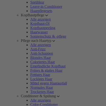
Sprühkur
Leave-in Conditioner
Haarpflegesets
Kopfhautpflege
Alle anzeigen
Kopfhaut-Öl
Kopfhautpeeling
Haarwasser
Sonnenschutz & -pflege
Pflege nach Haartyp
Alle anzeigen
Anti-Frizz
Anti-Schuppen
Blondes Haar
Coloriertes Haar
Empfindliche Kopfhaut
Feines & glattes Haar
Fettiges Haar
Lockiges Haar
Mittel gegen Haarausfall
Normales Haar
Trockenes Haar
Conditioner & Spülung
Alle anzeigen
Color-Conditioner