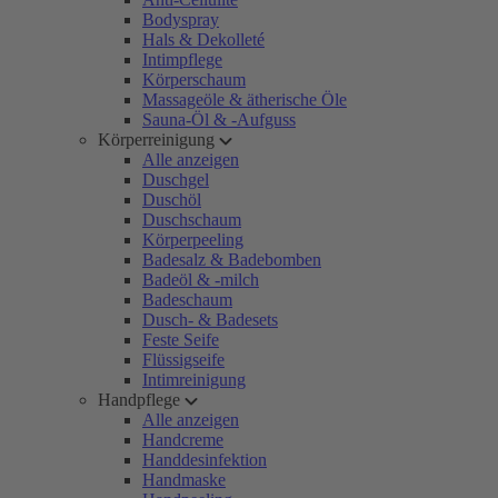
Bodyspray
Hals & Dekolleté
Intimpflege
Körperschaum
Massageöle & ätherische Öle
Sauna-Öl & -Aufguss
Körperreinigung
Alle anzeigen
Duschgel
Duschöl
Duschschaum
Körperpeeling
Badesalz & Badebomben
Badeöl & -milch
Badeschaum
Dusch- & Badesets
Feste Seife
Flüssigseife
Intimreinigung
Handpflege
Alle anzeigen
Handcreme
Handdesinfektion
Handmaske