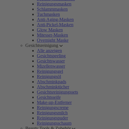
Reinigungsmasken
Schlammmasken
Tuchmasken
Anti-Aging-Masken
Anti-Pickel-Masken
Glow Masken
Mitesser-Masken
Overnight Maske
Gesichtsreinigung
Alle anzeigen
Gesichtspeeling
Gesichtswasser
Mizellenwasser
Reinigungsgel
Reinigungsöl
Abschminkpads
Abschminktücher
Gesichtsreinigungssets
Gesichtsseife
Make-up-Entferner
Reinigungscreme
Reinigungsmilch
Reinigungspuder
Reinigungsschaum
Beauty Tools & Zubehör