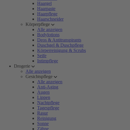
Haargel
Haarpaste
Haarpflege
Haarschneider
Körperpflege
Alle anzeigen
Bodylotions
Deos & Antitranspirants
Duschgel & Duschpflege
Körperreinigung & Scrubs
Seife
Intimpflege
Drogerie
Alle anzeigen
Gesichtspflege
Alle anzeigen
Anti-Aging
Augen
Lippen
Nachtpflege
Tagespflege
Rasur
Reinigung
Sonne
Zähne