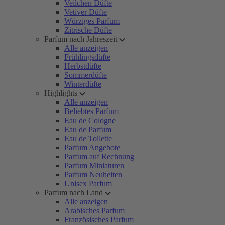
Veilchen Düfte
Vetiver Düfte
Würziges Parfum
Zitrische Düfte
Parfum nach Jahreszeit
Alle anzeigen
Frühlingsdüfte
Herbstdüfte
Sommerdüfte
Winterdüfte
Highlights
Alle anzeigen
Beliebtes Parfum
Eau de Cologne
Eau de Parfum
Eau de Toilette
Parfum Angebote
Parfum auf Rechnung
Parfum Miniaturen
Parfum Neuheiten
Unisex Parfum
Parfum nach Land
Alle anzeigen
Arabisches Parfum
Französisches Parfum