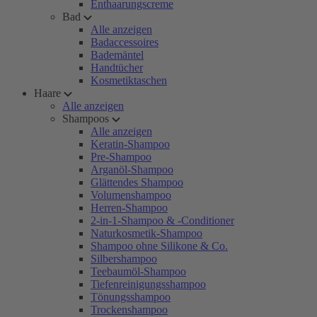
Enthaarungscreme
Bad
Alle anzeigen
Badaccessoires
Bademäntel
Handtücher
Kosmetiktaschen
Haare
Alle anzeigen
Shampoos
Alle anzeigen
Keratin-Shampoo
Pre-Shampoo
Arganöl-Shampoo
Glättendes Shampoo
Volumenshampoo
Herren-Shampoo
2-in-1-Shampoo & -Conditioner
Naturkosmetik-Shampoo
Shampoo ohne Silikone & Co.
Silbershampoo
Teebaumöl-Shampoo
Tiefenreinigungsshampoo
Tönungsshampoo
Trockenshampoo