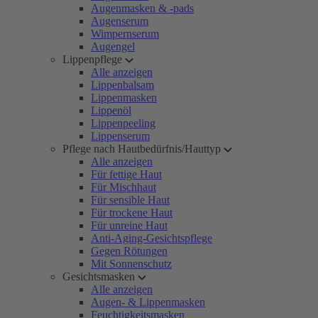
Augenmasken & -pads
Augenserum
Wimpernserum
Augengel
Lippenpflege
Alle anzeigen
Lippenbalsam
Lippenmasken
Lippenöl
Lippenpeeling
Lippenserum
Pflege nach Hautbedürfnis/Hauttyp
Alle anzeigen
Für fettige Haut
Für Mischhaut
Für sensible Haut
Für trockene Haut
Für unreine Haut
Anti-Aging-Gesichtspflege
Gegen Rötungen
Mit Sonnenschutz
Gesichtsmasken
Alle anzeigen
Augen- & Lippenmasken
Feuchtigkeitsmasken