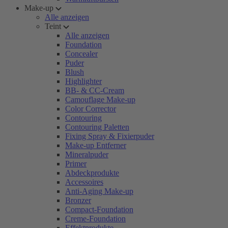
Make-up
Alle anzeigen
Teint
Alle anzeigen
Foundation
Concealer
Puder
Blush
Highlighter
BB- & CC-Cream
Camouflage Make-up
Color Corrector
Contouring
Contouring Paletten
Fixing Spray & Fixierpuder
Make-up Entferner
Mineralpuder
Primer
Abdeckprodukte
Accessoires
Anti-Aging Make-up
Bronzer
Compact-Foundation
Creme-Foundation
Effektprodukte