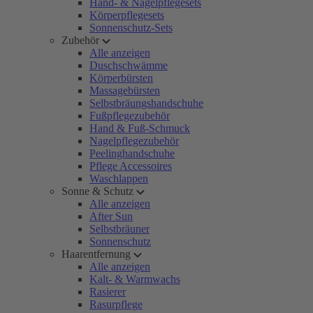
Hand- & Nagelpflegesets
Körperpflegesets
Sonnenschutz-Sets
Zubehör
Alle anzeigen
Duschschwämme
Körperbürsten
Massagebürsten
Selbstbräungshandschuhe
Fußpflegezubehör
Hand & Fuß-Schmuck
Nagelpflegezubehör
Peelinghandschuhe
Pflege Accessoires
Waschlappen
Sonne & Schutz
Alle anzeigen
After Sun
Selbstbräuner
Sonnenschutz
Haarentfernung
Alle anzeigen
Kalt- & Warmwachs
Rasierer
Rasurpflege