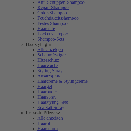
Anti-Schuppen-Shampoo
Repair-Shampoo
Color-Shampoo
Feuchtigkeitsshampoo
Festes Shampoo
Haarseife
Lockenshampoo
Shampoo-Sets
Haarstyling
Alle anzeigen
Schaumfestiger
Hitzeschutz
Haarwachs
Styling Spray
Ansatzspray
Haarcreme & Stylingcreme
Haargel
Haarpuder
Haarspray
Haarstyling-Sets
Sea Salt Spray
Leave-In Pflege
Alle anzeigen
Haaröl
Haarserum