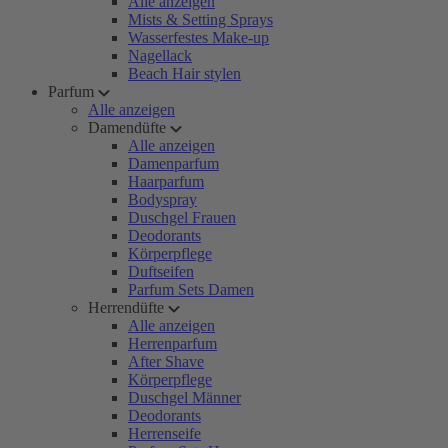
Alle anzeigen
Mists & Setting Sprays
Wasserfestes Make-up
Nagellack
Beach Hair stylen
Parfum
Alle anzeigen
Damendüfte
Alle anzeigen
Damenparfum
Haarparfum
Bodyspray
Duschgel Frauen
Deodorants
Körperpflege
Duftseifen
Parfum Sets Damen
Herrendüfte
Alle anzeigen
Herrenparfum
After Shave
Körperpflege
Duschgel Männer
Deodorants
Herrenseife