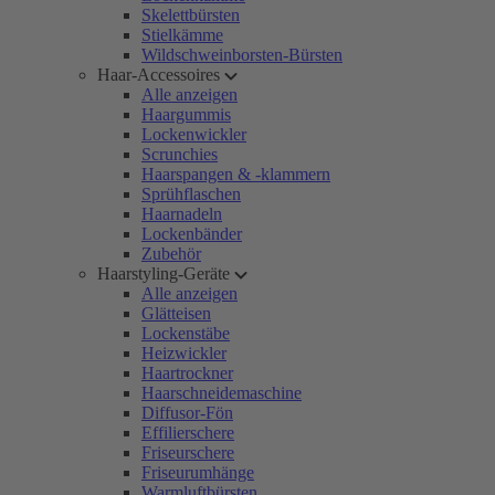
Skelettbürsten
Stielkämme
Wildschweinborsten-Bürsten
Haar-Accessoires
Alle anzeigen
Haargummis
Lockenwickler
Scrunchies
Haarspangen & -klammern
Sprühflaschen
Haarnadeln
Lockenbänder
Zubehör
Haarstyling-Geräte
Alle anzeigen
Glätteisen
Lockenstäbe
Heizwickler
Haartrockner
Haarschneidemaschine
Diffusor-Fön
Effilierschere
Friseurschere
Friseurumhänge
Warmluftbürsten