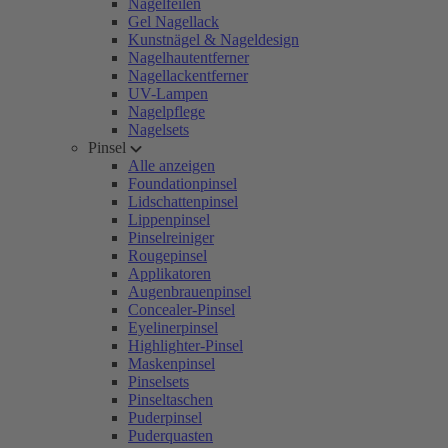
Nagelfeilen
Gel Nagellack
Kunstnägel & Nageldesign
Nagelhautentferner
Nagellackentferner
UV-Lampen
Nagelpflege
Nagelsets
Pinsel
Alle anzeigen
Foundationpinsel
Lidschattenpinsel
Lippenpinsel
Pinselreiniger
Rougepinsel
Applikatoren
Augenbrauenpinsel
Concealer-Pinsel
Eyelinerpinsel
Highlighter-Pinsel
Maskenpinsel
Pinselsets
Pinseltaschen
Puderpinsel
Puderquasten