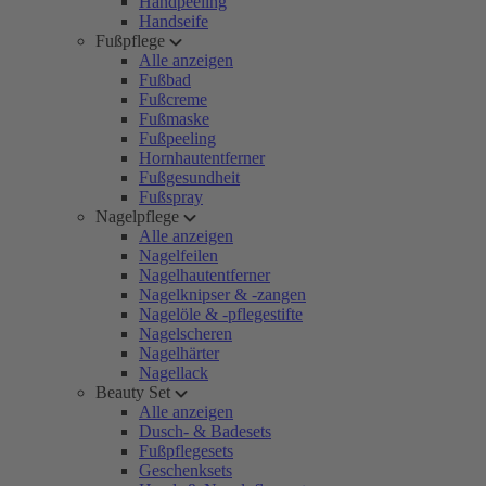
Handpeeling
Handseife
Fußpflege
Alle anzeigen
Fußbad
Fußcreme
Fußmaske
Fußpeeling
Hornhautentferner
Fußgesundheit
Fußspray
Nagelpflege
Alle anzeigen
Nagelfeilen
Nagelhautentferner
Nagelknipser & -zangen
Nagelöle & -pflegestifte
Nagelscheren
Nagelhärter
Nagellack
Beauty Set
Alle anzeigen
Dusch- & Badesets
Fußpflegesets
Geschenksets