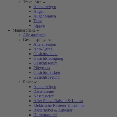
Travel Size
Alle anzeigen
Augen
Augenbrauen
Teint
Lippen
Männerpflege
Alle anzeigen
Gesichtspflege
Alle anzeigen
Anti-Aging
Gesichtscreme
Gesichtsreinigung
Gesichtsserum
Pflegesets
Gesichtsmasken
Gesichtspeeling
Rasur
Alle anzeigen
Rasiercreme
Nassrasierer
After Shave Balsam & Lotion
Elektrische Rasierer & Trimmer
Rasierhobel & Zubehör
Herrenrasierer