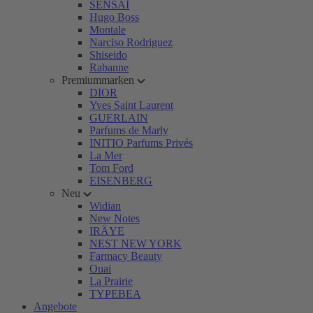
SENSAI
Hugo Boss
Montale
Narciso Rodriguez
Shiseido
Rabanne
Premiummarken
DIOR
Yves Saint Laurent
GUERLAIN
Parfums de Marly
INITIO Parfums Privés
La Mer
Tom Ford
EISENBERG
Neu
Widian
New Notes
IRÄYE
NEST NEW YORK
Farmacy Beauty
Ouai
La Prairie
TYPEBEA
Angebote