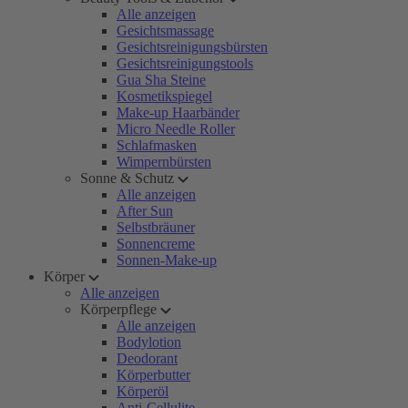
Alle anzeigen
Gesichtsmassage
Gesichtsreinigungsbürsten
Gesichtsreinigungstools
Gua Sha Steine
Kosmetikspiegel
Make-up Haarbänder
Micro Needle Roller
Schlafmasken
Wimpernbürsten
Sonne & Schutz
Alle anzeigen
After Sun
Selbstbräuner
Sonnencreme
Sonnen-Make-up
Körper
Alle anzeigen
Körperpflege
Alle anzeigen
Bodylotion
Deodorant
Körperbutter
Körperöl
Anti-Cellulite