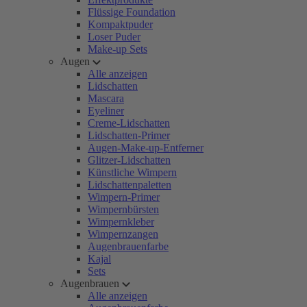
Flüssige Foundation
Kompaktpuder
Loser Puder
Make-up Sets
Augen
Alle anzeigen
Lidschatten
Mascara
Eyeliner
Creme-Lidschatten
Lidschatten-Primer
Augen-Make-up-Entferner
Glitzer-Lidschatten
Künstliche Wimpern
Lidschattenpaletten
Wimpern-Primer
Wimpernbürsten
Wimpernkleber
Wimpernzangen
Augenbrauenfarbe
Kajal
Sets
Augenbrauen
Alle anzeigen