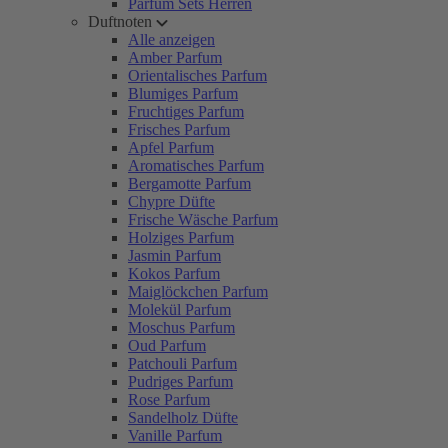
Parfum Sets Herren
Duftnoten
Alle anzeigen
Amber Parfum
Orientalisches Parfum
Blumiges Parfum
Fruchtiges Parfum
Frisches Parfum
Apfel Parfum
Aromatisches Parfum
Bergamotte Parfum
Chypre Düfte
Frische Wäsche Parfum
Holziges Parfum
Jasmin Parfum
Kokos Parfum
Maiglöckchen Parfum
Molekül Parfum
Moschus Parfum
Oud Parfum
Patchouli Parfum
Pudriges Parfum
Rose Parfum
Sandelholz Düfte
Vanille Parfum