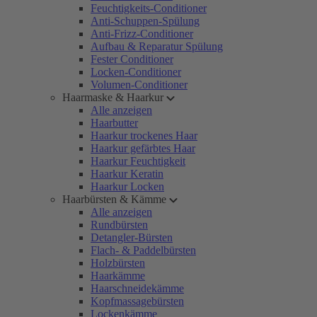
Feuchtigkeits-Conditioner
Anti-Schuppen-Spülung
Anti-Frizz-Conditioner
Aufbau & Reparatur Spülung
Fester Conditioner
Locken-Conditioner
Volumen-Conditioner
Haarmaske & Haarkur
Alle anzeigen
Haarbutter
Haarkur trockenes Haar
Haarkur gefärbtes Haar
Haarkur Feuchtigkeit
Haarkur Keratin
Haarkur Locken
Haarbürsten & Kämme
Alle anzeigen
Rundbürsten
Detangler-Bürsten
Flach- & Paddelbürsten
Holzbürsten
Haarkämme
Haarschneidekämme
Kopfmassagebürsten
Lockenkämme