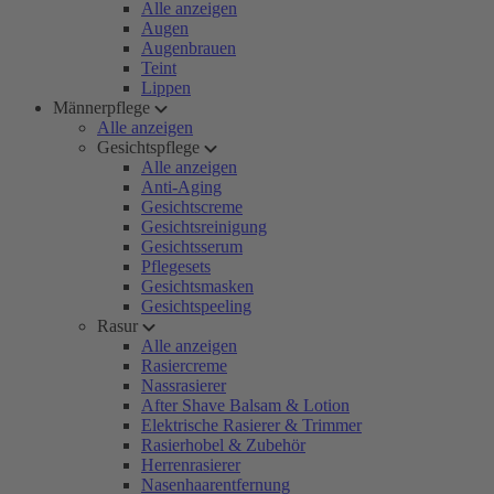
Alle anzeigen
Augen
Augenbrauen
Teint
Lippen
Männerpflege
Alle anzeigen
Gesichtspflege
Alle anzeigen
Anti-Aging
Gesichtscreme
Gesichtsreinigung
Gesichtsserum
Pflegesets
Gesichtsmasken
Gesichtspeeling
Rasur
Alle anzeigen
Rasiercreme
Nassrasierer
After Shave Balsam & Lotion
Elektrische Rasierer & Trimmer
Rasierhobel & Zubehör
Herrenrasierer
Nasenhaarentfernung