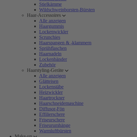
Stielkämme
Wildschweinborsten-Bürsten
Haar-Accessoires
Alle anzeigen
Haargummis
Lockenwickler
Scrunchies
Haarspangen & -klammern
Sprühflaschen
Haarnadeln
Lockenbänder
Zubehör
Haarstyling-Geräte
Alle anzeigen
Glätteisen
Lockenstäbe
Heizwickler
Haartrockner
Haarschneidemaschine
Diffusor-Fön
Effilierschere
Friseurschere
Friseurumhänge
Warmluftbürsten
Make-up