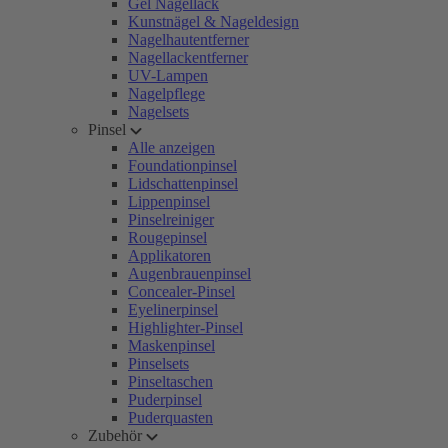
Gel Nagellack
Kunstnägel & Nageldesign
Nagelhautentferner
Nagellackentferner
UV-Lampen
Nagelpflege
Nagelsets
Pinsel
Alle anzeigen
Foundationpinsel
Lidschattenpinsel
Lippenpinsel
Pinselreiniger
Rougepinsel
Applikatoren
Augenbrauenpinsel
Concealer-Pinsel
Eyelinerpinsel
Highlighter-Pinsel
Maskenpinsel
Pinselsets
Pinseltaschen
Puderpinsel
Puderquasten
Zubehör