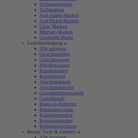
Schlammmasken
Tuchmasken
Anti-Aging-Masken
Anti-Pickel-Masken
Glow Masken
Mitesser-Masken
Overnight Maske
Gesichtsreinigung
Alle anzeigen
Gesichtspeeling
Gesichtswasser
Mizellenwasser
Reinigungsgel
Reinigungsöl
Abschminkpads
Abschminktücher
Gesichtsreinigungssets
Gesichtsseife
Make-up-Entferner
Reinigungscreme
Reinigungsmilch
Reinigungspuder
Reinigungsschaum
Beauty Tools & Zubehör
Alle anzeigen