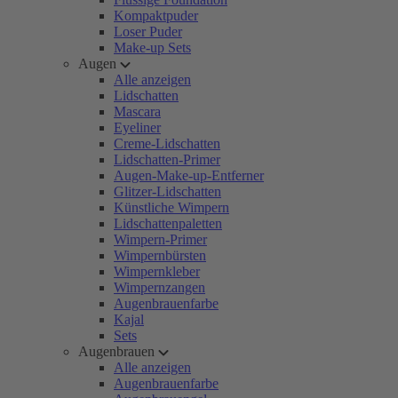
Kompaktpuder
Loser Puder
Make-up Sets
Augen
Alle anzeigen
Lidschatten
Mascara
Eyeliner
Creme-Lidschatten
Lidschatten-Primer
Augen-Make-up-Entferner
Glitzer-Lidschatten
Künstliche Wimpern
Lidschattenpaletten
Wimpern-Primer
Wimpernbürsten
Wimpernkleber
Wimpernzangen
Augenbrauenfarbe
Kajal
Sets
Augenbrauen
Alle anzeigen
Augenbrauenfarbe