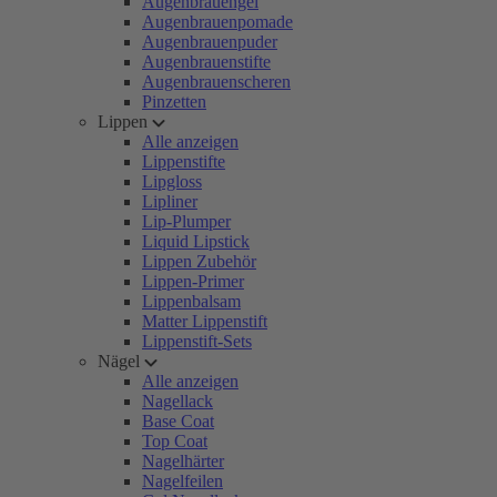
Augenbrauengel
Augenbrauenpomade
Augenbrauenpuder
Augenbrauenstifte
Augenbrauenscheren
Pinzetten
Lippen
Alle anzeigen
Lippenstifte
Lipgloss
Lipliner
Lip-Plumper
Liquid Lipstick
Lippen Zubehör
Lippen-Primer
Lippenbalsam
Matter Lippenstift
Lippenstift-Sets
Nägel
Alle anzeigen
Nagellack
Base Coat
Top Coat
Nagelhärter
Nagelfeilen