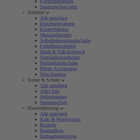
Körperpflegesets
Sonnenschutz-Sets
Zubehör
Alle anzeigen
Duschschwämme
Körperbürsten
Massagebürsten
Selbstbräungshandschuhe
Fußpflegezubehör
Hand & Fuß-Schmuck
Nagelpflegezubehör
Peelinghandschuhe
Pflege Accessoires
Waschlappen
Sonne & Schutz
Alle anzeigen
After Sun
Selbstbräuner
Sonnenschutz
Haarentfernung
Alle anzeigen
Kalt- & Warmwachs
Rasierer
Rasurpflege
Enthaarungscreme