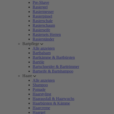
Pre-Shave
Rasiergel
Rasiermesser
Rasierpinsel
Rasierschale
Rasierschaum
Rasierseife
Rasiersets Herren
Rasierständer
Bartpflege
Alle anzeigen
Bartbalsam
Bartkämme & Bartbürsten
Bartöle
Bartschneider & Barttrimmer
Bartseife & Bartshampoo
Haare
Alle anzeigen
Shampoo
Pomade
Haarstyling
Haarausfall & Haarwuchs
Haarbürsten & Kämme
Haarcreme
Haargel