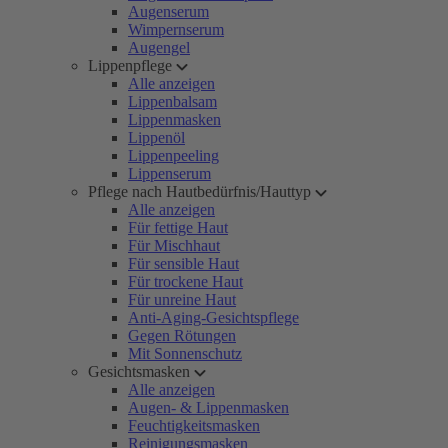
Augenserum
Wimpernserum
Augengel
Lippenpflege
Alle anzeigen
Lippenbalsam
Lippenmasken
Lippenöl
Lippenpeeling
Lippenserum
Pflege nach Hautbedürfnis/Hauttyp
Alle anzeigen
Für fettige Haut
Für Mischhaut
Für sensible Haut
Für trockene Haut
Für unreine Haut
Anti-Aging-Gesichtspflege
Gegen Rötungen
Mit Sonnenschutz
Gesichtsmasken
Alle anzeigen
Augen- & Lippenmasken
Feuchtigkeitsmasken
Reinigungsmasken