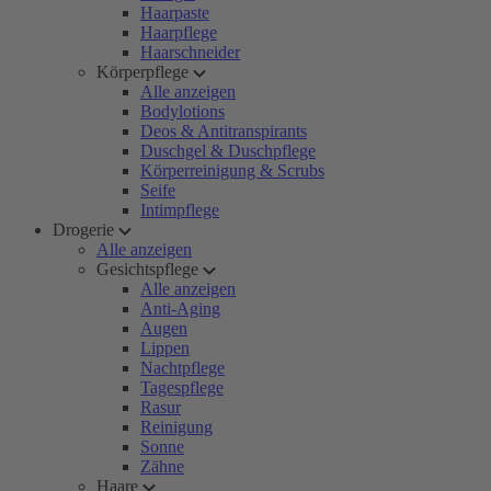
Haarpaste
Haarpflege
Haarschneider
Körperpflege
Alle anzeigen
Bodylotions
Deos & Antitranspirants
Duschgel & Duschpflege
Körperreinigung & Scrubs
Seife
Intimpflege
Drogerie
Alle anzeigen
Gesichtspflege
Alle anzeigen
Anti-Aging
Augen
Lippen
Nachtpflege
Tagespflege
Rasur
Reinigung
Sonne
Zähne
Haare