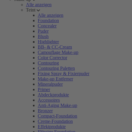
Alle anzeigen
Teint
Alle anzeigen
Foundation
Concealer
Puder
Blush
Highlighter
BB- & CC-Cream
Camouflage Make-up
Color Corrector
Contouring
Contouring Paletten
Fixing Spray & Fixierpuder
Make-up Entferner
Mineralpuder
Primer
Abdeckprodukte
Accessoires
Anti-Aging Make-up
Bronzer
Compact-Foundation
Creme-Foundation
Effektprodukte
Flüssige Foundation