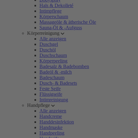
Hals & Dekolleté
Intimpflege
Körperschaum
Massageöle & ätherische Öle
Sauna-Öl & -Aufguss
Körperreinigung
Alle anzeigen
Duschgel
Duschöl
Duschschaum
Körperpeeling
Badesalz & Badebomben
Badeöl & -milch
Badeschaum
Dusch- & Badesets
Feste Seife
Flüssigseife
Intimreinigung
Handpflege
Alle anzeigen
Handcreme
Handdesinfektion
Handmaske
Handpeeling