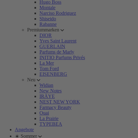
Hugo Boss
Montale
Narciso Rodriguez
Shiseido
Rabanne
Premiummarken
DIOR
Yves Saint Laurent
GUERLAIN
Parfums de Marly
INITIO Parfums Privés
La Mer
Tom Ford
EISENBERG
Neu
Widian
New Notes
IRÄYE
NEST NEW YORK
Farmacy Beauty
Ouai
La Prairie
TYPEBEA
Angebote
☀️ Sommer