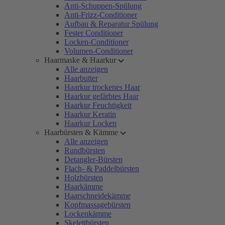
Anti-Schuppen-Spülung
Anti-Frizz-Conditioner
Aufbau & Reparatur Spülung
Fester Conditioner
Locken-Conditioner
Volumen-Conditioner
Haarmaske & Haarkur
Alle anzeigen
Haarbutter
Haarkur trockenes Haar
Haarkur gefärbtes Haar
Haarkur Feuchtigkeit
Haarkur Keratin
Haarkur Locken
Haarbürsten & Kämme
Alle anzeigen
Rundbürsten
Detangler-Bürsten
Flach- & Paddelbürsten
Holzbürsten
Haarkämme
Haarschneidekämme
Kopfmassagebürsten
Lockenkämme
Skelettbürsten