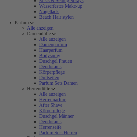
Mists & Setting Sprays
Wasserfestes Make-up
Nagellack
Beach Hair stylen
Parfum
Alle anzeigen
Damendüfte
Alle anzeigen
Damenparfum
Haarparfum
Bodyspray
Duschgel Frauen
Deodorants
Körperpflege
Duftseifen
Parfum Sets Damen
Herrendüfte
Alle anzeigen
Herrenparfum
After Shave
Körperpflege
Duschgel Männer
Deodorants
Herrenseife
Parfum Sets Herren