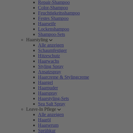
Repair-Shampoo
Color-Shampoo
Feuchtigkeitsshampoo
Festes Shampoo
Haarseife
Lockenshampoo
Shampoo-Sets
Haarstyling
Alle anzeigen
Schaumfestiger
Hitzeschutz
Haarwachs
Styling Spray
Ansatzspray
Haarcreme & Stylingcreme
Haargel
Haarpuder
Haarspray
Haarstyling-Sets
Sea Salt Spray
Leave-In Pflege
Alle anzeigen
Haaröl
Haarserum
Sprühkur