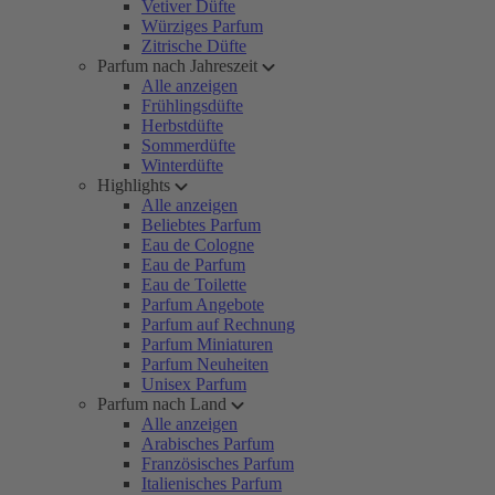
Vetiver Düfte
Würziges Parfum
Zitrische Düfte
Parfum nach Jahreszeit
Alle anzeigen
Frühlingsdüfte
Herbstdüfte
Sommerdüfte
Winterdüfte
Highlights
Alle anzeigen
Beliebtes Parfum
Eau de Cologne
Eau de Parfum
Eau de Toilette
Parfum Angebote
Parfum auf Rechnung
Parfum Miniaturen
Parfum Neuheiten
Unisex Parfum
Parfum nach Land
Alle anzeigen
Arabisches Parfum
Französisches Parfum
Italienisches Parfum