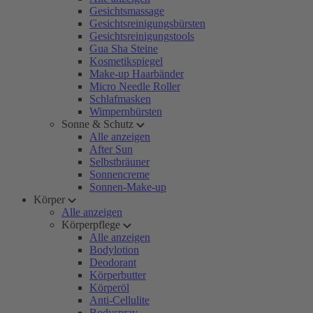
Gesichtsmassage
Gesichtsreinigungsbürsten
Gesichtsreinigungstools
Gua Sha Steine
Kosmetikspiegel
Make-up Haarbänder
Micro Needle Roller
Schlafmasken
Wimpernbürsten
Sonne & Schutz
Alle anzeigen
After Sun
Selbstbräuner
Sonnencreme
Sonnen-Make-up
Körper
Alle anzeigen
Körperpflege
Alle anzeigen
Bodylotion
Deodorant
Körperbutter
Körperöl
Anti-Cellulite
Bodyspray