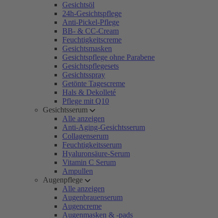
Gesichtsöl
24h-Gesichtspflege
Anti-Pickel-Pflege
BB- & CC-Cream
Feuchtigkeitscreme
Gesichtsmasken
Gesichtspflege ohne Parabene
Gesichtspflegesets
Gesichtsspray
Getönte Tagescreme
Hals & Dekolleté
Pflege mit Q10
Gesichtsserum
Alle anzeigen
Anti-Aging-Gesichtsserum
Collagenserum
Feuchtigkeitsserum
Hyaluronsäure-Serum
Vitamin C Serum
Ampullen
Augenpflege
Alle anzeigen
Augenbrauenserum
Augencreme
Augenmasken & -pads