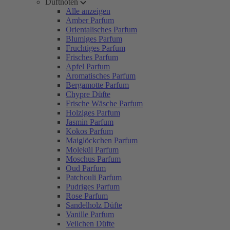
Duftnoten
Alle anzeigen
Amber Parfum
Orientalisches Parfum
Blumiges Parfum
Fruchtiges Parfum
Frisches Parfum
Apfel Parfum
Aromatisches Parfum
Bergamotte Parfum
Chypre Düfte
Frische Wäsche Parfum
Holziges Parfum
Jasmin Parfum
Kokos Parfum
Maiglöckchen Parfum
Molekül Parfum
Moschus Parfum
Oud Parfum
Patchouli Parfum
Pudriges Parfum
Rose Parfum
Sandelholz Düfte
Vanille Parfum
Veilchen Düfte