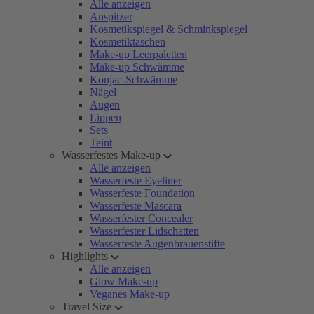
Alle anzeigen
Anspitzer
Kosmetikspiegel & Schminkspiegel
Kosmetiktaschen
Make-up Leerpaletten
Make-up Schwämme
Konjac-Schwämme
Nägel
Augen
Lippen
Sets
Teint
Wasserfestes Make-up
Alle anzeigen
Wasserfeste Eyeliner
Wasserfeste Foundation
Wasserfeste Mascara
Wasserfester Concealer
Wasserfester Lidschatten
Wasserfeste Augenbrauenstifte
Highlights
Alle anzeigen
Glow Make-up
Veganes Make-up
Travel Size