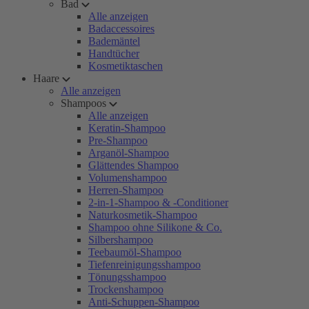
Bad
Alle anzeigen
Badaccessoires
Bademäntel
Handtücher
Kosmetiktaschen
Haare
Alle anzeigen
Shampoos
Alle anzeigen
Keratin-Shampoo
Pre-Shampoo
Arganöl-Shampoo
Glättendes Shampoo
Volumenshampoo
Herren-Shampoo
2-in-1-Shampoo & -Conditioner
Naturkosmetik-Shampoo
Shampoo ohne Silikone & Co.
Silbershampoo
Teebaumöl-Shampoo
Tiefenreinigungsshampoo
Tönungsshampoo
Trockenshampoo
Anti-Schuppen-Shampoo