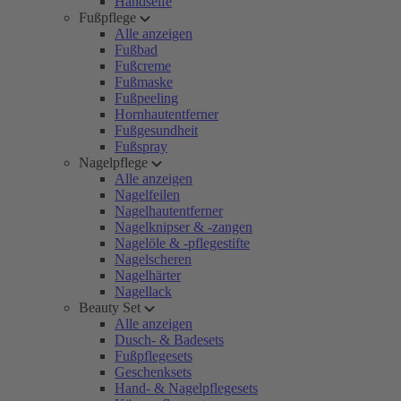
Handseife
Fußpflege
Alle anzeigen
Fußbad
Fußcreme
Fußmaske
Fußpeeling
Hornhautentferner
Fußgesundheit
Fußspray
Nagelpflege
Alle anzeigen
Nagelfeilen
Nagelhautentferner
Nagelknipser & -zangen
Nagelöle & -pflegestifte
Nagelscheren
Nagelhärter
Nagellack
Beauty Set
Alle anzeigen
Dusch- & Badesets
Fußpflegesets
Geschenksets
Hand- & Nagelpflegesets