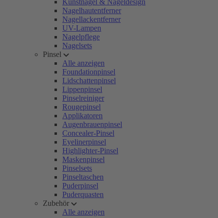
Kunstnägel & Nageldesign
Nagelhautentferner
Nagellackentferner
UV-Lampen
Nagelpflege
Nagelsets
Pinsel
Alle anzeigen
Foundationpinsel
Lidschattenpinsel
Lippenpinsel
Pinselreiniger
Rougepinsel
Applikatoren
Augenbrauenpinsel
Concealer-Pinsel
Eyelinerpinsel
Highlighter-Pinsel
Maskenpinsel
Pinselsets
Pinseltaschen
Puderpinsel
Puderquasten
Zubehör
Alle anzeigen