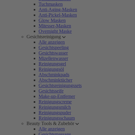
Tuchmasken
Anti-Aging-Masken
Anti-Pickel-Masken
Glow Masken
Mitesser-Masken
Overnight Maske
Gesichtsreinigung
Alle anzeigen
Gesichtspeeling
Gesichtswasser
Mizellenwasser
Reinigungsgel
Reinigungsöl
Abschminkpads
Abschminktücher
Gesichtsreinigungssets
Gesichtsseife
Make-up-Entferner
Reinigungscreme
Reinigungsmilch
Reinigungspuder
Reinigungsschaum
Beauty Tools & Zubehör
Alle anzeigen
Gesichtsmassage