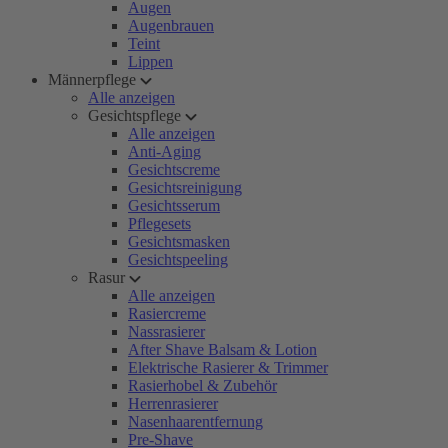
Augen
Augenbrauen
Teint
Lippen
Männerpflege
Alle anzeigen
Gesichtspflege
Alle anzeigen
Anti-Aging
Gesichtscreme
Gesichtsreinigung
Gesichtsserum
Pflegesets
Gesichtsmasken
Gesichtspeeling
Rasur
Alle anzeigen
Rasiercreme
Nassrasierer
After Shave Balsam & Lotion
Elektrische Rasierer & Trimmer
Rasierhobel & Zubehör
Herrenrasierer
Nasenhaarentfernung
Pre-Shave