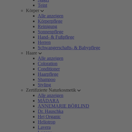
Teint
Körper
Alle anzeigen
Körperpflege
Reinigung
Sonnenpflege
Hand- & Fußpflege
Herren
Schwangerschafts- & Babypflege
Haare
Alle anzeigen
Coloration
Conditioner
Haarpflege
Shampoo
Styling
Zertifizierte Naturkosmetik
Alle anzeigen
MÁDARA
ANNEMARIE BÖRLIND
Dr. Hauschka
Hej Organic
Heliotrop
Lavera