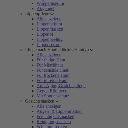
Wimpernserum
Augengel
Lippenpflege
Alle anzeigen
Lippenbalsam
Lippenmasken
Lippenöl
Lippenpeeling
Lippenserum
Pflege nach Hautbedürfnis/Hauttyp
Alle anzeigen
Für fettige Haut
Für Mischhaut
Für sensible Haut
Für trockene Haut
Für unreine Haut
Anti-Aging-Gesichtspflege
Gegen Rötungen
Mit Sonnenschutz
Gesichtsmasken
Alle anzeigen
Augen- & Lippenmasken
Feuchtigkeitsmasken
Reinigungsmasken
Schlammmasken