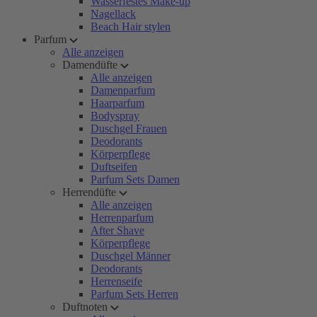
Wasserfestes Make-up
Nagellack
Beach Hair stylen
Parfum
Alle anzeigen
Damendüfte
Alle anzeigen
Damenparfum
Haarparfum
Bodyspray
Duschgel Frauen
Deodorants
Körperpflege
Duftseifen
Parfum Sets Damen
Herrendüfte
Alle anzeigen
Herrenparfum
After Shave
Körperpflege
Duschgel Männer
Deodorants
Herrenseife
Parfum Sets Herren
Duftnoten