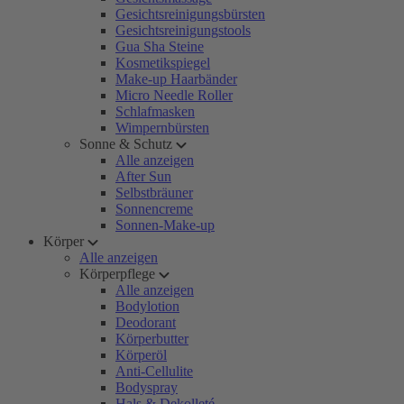
Gesichtsreinigungsbürsten
Gesichtsreinigungstools
Gua Sha Steine
Kosmetikspiegel
Make-up Haarbänder
Micro Needle Roller
Schlafmasken
Wimpernbürsten
Sonne & Schutz
Alle anzeigen
After Sun
Selbstbräuner
Sonnencreme
Sonnen-Make-up
Körper
Alle anzeigen
Körperpflege
Alle anzeigen
Bodylotion
Deodorant
Körperbutter
Körperöl
Anti-Cellulite
Bodyspray
Hals & Dekolleté