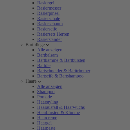
Rasiergel
Rasiermesser
Rasierpinsel
Rasierschale
Rasierschaum
Rasierseife
Rasiersets Herren
Rasierständer
Bartpflege
Alle anzeigen
Bartbalsam
Bartkämme & Bartbürsten
Bartöle
Bartschneider & Barttrimmer
Bartseife & Bartshampoo
Haare
Alle anzeigen
Shampoo
Pomade
Haarstyling
Haarausfall & Haarwuchs
Haarbürsten & Kämme
Haarcreme
Haargel
Haarpaste