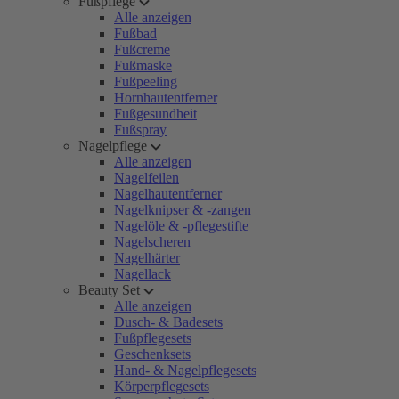
Fußpflege
Alle anzeigen
Fußbad
Fußcreme
Fußmaske
Fußpeeling
Hornhautentferner
Fußgesundheit
Fußspray
Nagelpflege
Alle anzeigen
Nagelfeilen
Nagelhautentferner
Nagelknipser & -zangen
Nagelöle & -pflegestifte
Nagelscheren
Nagelhärter
Nagellack
Beauty Set
Alle anzeigen
Dusch- & Badesets
Fußpflegesets
Geschenksets
Hand- & Nagelpflegesets
Körperpflegesets