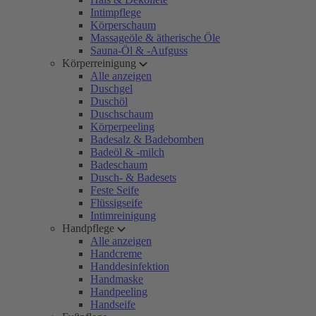
Intimpflege
Körperschaum
Massageöle & ätherische Öle
Sauna-Öl & -Aufguss
Körperreinigung
Alle anzeigen
Duschgel
Duschöl
Duschschaum
Körperpeeling
Badesalz & Badebomben
Badeöl & -milch
Badeschaum
Dusch- & Badesets
Feste Seife
Flüssigseife
Intimreinigung
Handpflege
Alle anzeigen
Handcreme
Handdesinfektion
Handmaske
Handpeeling
Handseife