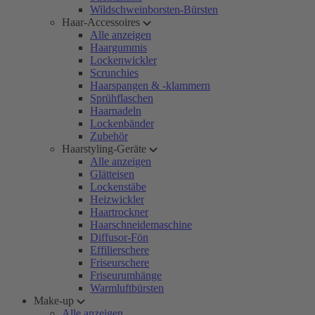
Wildschweinborsten-Bürsten
Haar-Accessoires
Alle anzeigen
Haargummis
Lockenwickler
Scrunchies
Haarspangen & -klammern
Sprühflaschen
Haarnadeln
Lockenbänder
Zubehör
Haarstyling-Geräte
Alle anzeigen
Glätteisen
Lockenstäbe
Heizwickler
Haartrockner
Haarschneidemaschine
Diffusor-Fön
Effilierschere
Friseurschere
Friseurumhänge
Warmluftbürsten
Make-up
Alle anzeigen