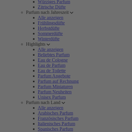
Würziges Parfum
Zitrische Düfte
Parfum nach Jahreszeit
Alle anzeigen
Frühlingsdüfte
Herbstdüfte
Sommerdüfte
Winterdüfte
Highlights
Alle anzeigen
Beliebtes Parfum
Eau de Cologne
Eau de Parfum
Eau de Toilette
Parfum Angebote
Parfum auf Rechnung
Parfum Miniaturen
Parfum Neuheiten
Unisex Parfum
Parfum nach Land
Alle anzeigen
Arabisches Parfum
Französisches Parfum
Italienisches Parfum
Spanisches Parfum