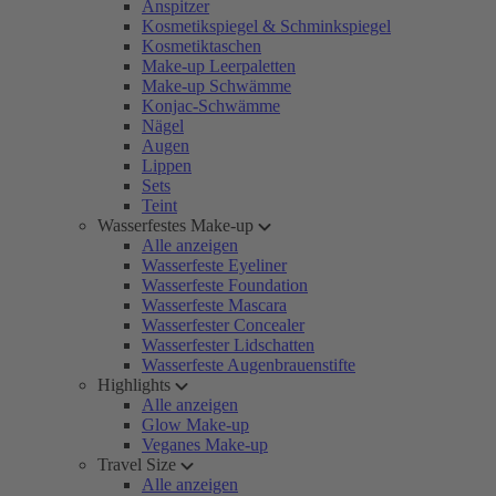
Anspitzer
Kosmetikspiegel & Schminkspiegel
Kosmetiktaschen
Make-up Leerpaletten
Make-up Schwämme
Konjac-Schwämme
Nägel
Augen
Lippen
Sets
Teint
Wasserfestes Make-up
Alle anzeigen
Wasserfeste Eyeliner
Wasserfeste Foundation
Wasserfeste Mascara
Wasserfester Concealer
Wasserfester Lidschatten
Wasserfeste Augenbrauenstifte
Highlights
Alle anzeigen
Glow Make-up
Veganes Make-up
Travel Size
Alle anzeigen