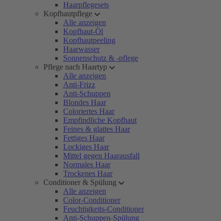
Haarpflegesets
Kopfhautpflege
Alle anzeigen
Kopfhaut-Öl
Kopfhautpeeling
Haarwasser
Sonnenschutz & -pflege
Pflege nach Haartyp
Alle anzeigen
Anti-Frizz
Anti-Schuppen
Blondes Haar
Coloriertes Haar
Empfindliche Kopfhaut
Feines & glattes Haar
Fettiges Haar
Lockiges Haar
Mittel gegen Haarausfall
Normales Haar
Trockenes Haar
Conditioner & Spülung
Alle anzeigen
Color-Conditioner
Feuchtigkeits-Conditioner
Anti-Schuppen-Spülung