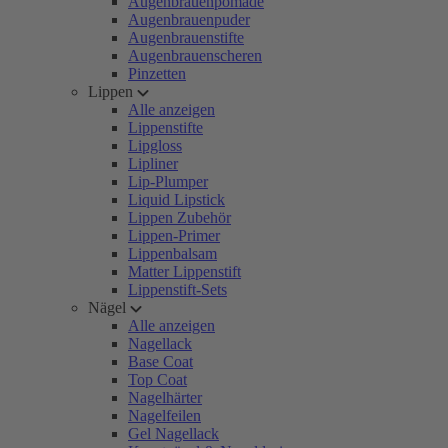
Augenbrauenpomade
Augenbrauenpuder
Augenbrauenstifte
Augenbrauenscheren
Pinzetten
Lippen
Alle anzeigen
Lippenstifte
Lipgloss
Lipliner
Lip-Plumper
Liquid Lipstick
Lippen Zubehör
Lippen-Primer
Lippenbalsam
Matter Lippenstift
Lippenstift-Sets
Nägel
Alle anzeigen
Nagellack
Base Coat
Top Coat
Nagelhärter
Nagelfeilen
Gel Nagellack