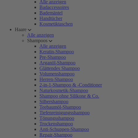
Alle anzeigen
Badaccessoires
Bademäntel
Handtücher
Kosmetiktaschen
Haare
Alle anzeigen
Shampoos
Alle anzeigen
Keratin-Shampoo
Pre-Shampoo
Arganöl-Shampoo
Glättendes Shampoo
Volumenshampoo
Herren-Shampoo
2-in-1-Shampoo & -Conditioner
Naturkosmetik-Shampoo
Shampoo ohne Silikone & Co.
Silbershampoo
Teebaumöl-Shampoo
Tiefenreinigungsshampoo
Tönungsshampoo
Trockenshampoo
Anti-Schuppen-Shampoo
Repair-Shampoo