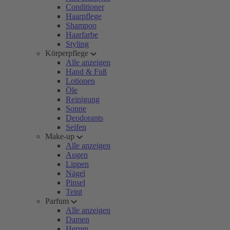
Conditioner
Haarpflege
Shampoo
Haarfarbe
Styling
Körperpflege
Alle anzeigen
Hand & Fuß
Lotionen
Öle
Reinigung
Sonne
Deodorants
Seifen
Make-up
Alle anzeigen
Augen
Lippen
Nägel
Pinsel
Teint
Parfum
Alle anzeigen
Damen
Herren