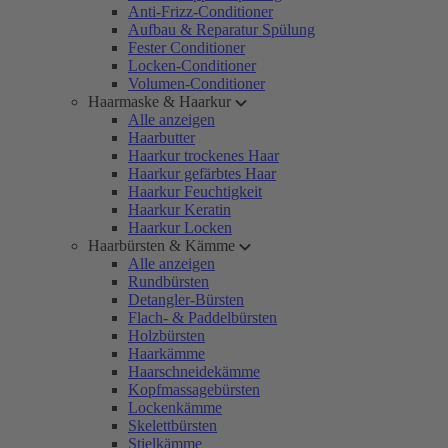
Anti-Frizz-Conditioner
Aufbau & Reparatur Spülung
Fester Conditioner
Locken-Conditioner
Volumen-Conditioner
Haarmaske & Haarkur
Alle anzeigen
Haarbutter
Haarkur trockenes Haar
Haarkur gefärbtes Haar
Haarkur Feuchtigkeit
Haarkur Keratin
Haarkur Locken
Haarbürsten & Kämme
Alle anzeigen
Rundbürsten
Detangler-Bürsten
Flach- & Paddelbürsten
Holzbürsten
Haarkämme
Haarschneidekämme
Kopfmassagebürsten
Lockenkämme
Skelettbürsten
Stielkämme