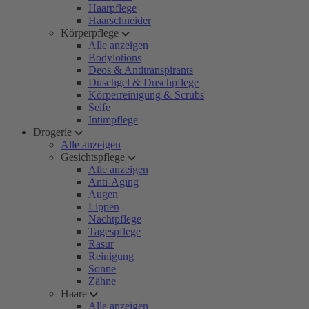
Haarpflege
Haarschneider
Körperpflege
Alle anzeigen
Bodylotions
Deos & Antitranspirants
Duschgel & Duschpflege
Körperreinigung & Scrubs
Seife
Intimpflege
Drogerie
Alle anzeigen
Gesichtspflege
Alle anzeigen
Anti-Aging
Augen
Lippen
Nachtpflege
Tagespflege
Rasur
Reinigung
Sonne
Zähne
Haare
Alle anzeigen