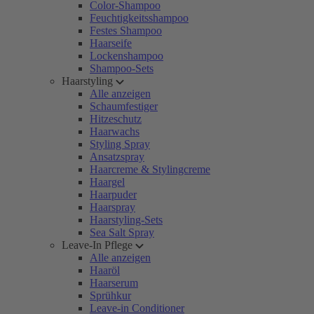
Color-Shampoo
Feuchtigkeitsshampoo
Festes Shampoo
Haarseife
Lockenshampoo
Shampoo-Sets
Haarstyling
Alle anzeigen
Schaumfestiger
Hitzeschutz
Haarwachs
Styling Spray
Ansatzspray
Haarcreme & Stylingcreme
Haargel
Haarpuder
Haarspray
Haarstyling-Sets
Sea Salt Spray
Leave-In Pflege
Alle anzeigen
Haaröl
Haarserum
Sprühkur
Leave-in Conditioner