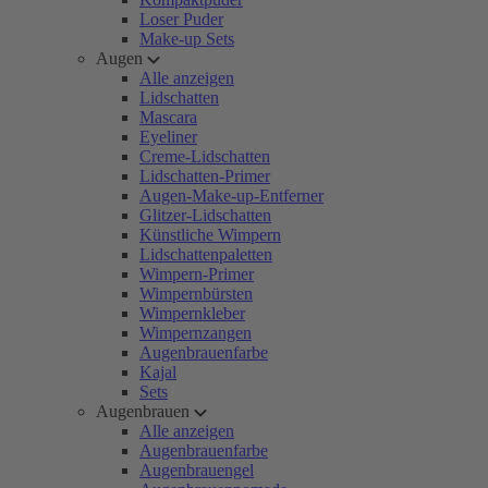
Loser Puder
Make-up Sets
Augen
Alle anzeigen
Lidschatten
Mascara
Eyeliner
Creme-Lidschatten
Lidschatten-Primer
Augen-Make-up-Entferner
Glitzer-Lidschatten
Künstliche Wimpern
Lidschattenpaletten
Wimpern-Primer
Wimpernbürsten
Wimpernkleber
Wimpernzangen
Augenbrauenfarbe
Kajal
Sets
Augenbrauen
Alle anzeigen
Augenbrauenfarbe
Augenbrauengel