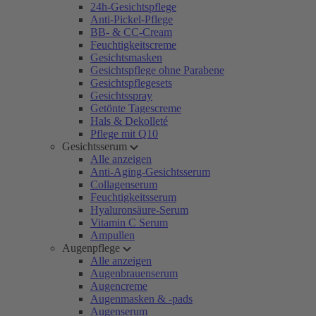
24h-Gesichtspflege
Anti-Pickel-Pflege
BB- & CC-Cream
Feuchtigkeitscreme
Gesichtsmasken
Gesichtspflege ohne Parabene
Gesichtspflegesets
Gesichtsspray
Getönte Tagescreme
Hals & Dekolleté
Pflege mit Q10
Gesichtsserum
Alle anzeigen
Anti-Aging-Gesichtsserum
Collagenserum
Feuchtigkeitsserum
Hyaluronsäure-Serum
Vitamin C Serum
Ampullen
Augenpflege
Alle anzeigen
Augenbrauenserum
Augencreme
Augenmasken & -pads
Augenserum