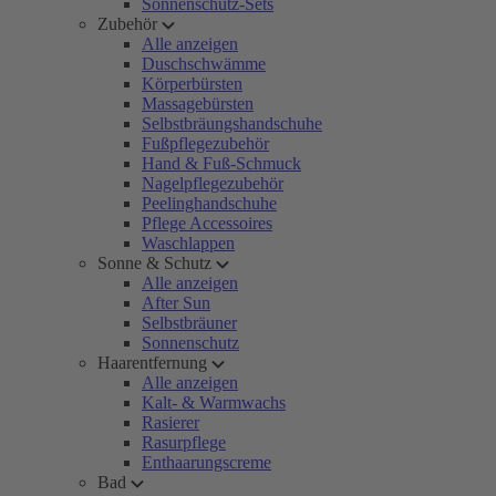
Sonnenschutz-Sets
Zubehör
Alle anzeigen
Duschschwämme
Körperbürsten
Massagebürsten
Selbstbräungshandschuhe
Fußpflegezubehör
Hand & Fuß-Schmuck
Nagelpflegezubehör
Peelinghandschuhe
Pflege Accessoires
Waschlappen
Sonne & Schutz
Alle anzeigen
After Sun
Selbstbräuner
Sonnenschutz
Haarentfernung
Alle anzeigen
Kalt- & Warmwachs
Rasierer
Rasurpflege
Enthaarungscreme
Bad