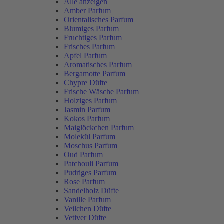
Alle anzeigen
Amber Parfum
Orientalisches Parfum
Blumiges Parfum
Fruchtiges Parfum
Frisches Parfum
Apfel Parfum
Aromatisches Parfum
Bergamotte Parfum
Chypre Düfte
Frische Wäsche Parfum
Holziges Parfum
Jasmin Parfum
Kokos Parfum
Maiglöckchen Parfum
Molekül Parfum
Moschus Parfum
Oud Parfum
Patchouli Parfum
Pudriges Parfum
Rose Parfum
Sandelholz Düfte
Vanille Parfum
Veilchen Düfte
Vetiver Düfte