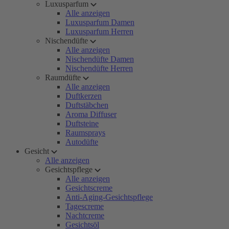
Luxusparfum
Alle anzeigen
Luxusparfum Damen
Luxusparfum Herren
Nischendüfte
Alle anzeigen
Nischendüfte Damen
Nischendüfte Herren
Raumdüfte
Alle anzeigen
Duftkerzen
Duftstäbchen
Aroma Diffuser
Duftsteine
Raumsprays
Autodüfte
Gesicht
Alle anzeigen
Gesichtspflege
Alle anzeigen
Gesichtscreme
Anti-Aging-Gesichtspflege
Tagescreme
Nachtcreme
Gesichtsöl