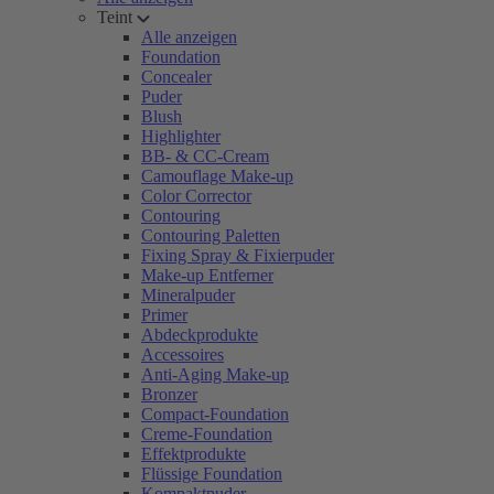
Teint
Alle anzeigen
Foundation
Concealer
Puder
Blush
Highlighter
BB- & CC-Cream
Camouflage Make-up
Color Corrector
Contouring
Contouring Paletten
Fixing Spray & Fixierpuder
Make-up Entferner
Mineralpuder
Primer
Abdeckprodukte
Accessoires
Anti-Aging Make-up
Bronzer
Compact-Foundation
Creme-Foundation
Effektprodukte
Flüssige Foundation
Kompaktpuder