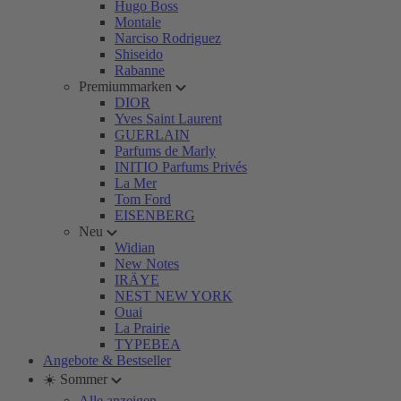
Hugo Boss
Montale
Narciso Rodriguez
Shiseido
Rabanne
Premiummarken
DIOR
Yves Saint Laurent
GUERLAIN
Parfums de Marly
INITIO Parfums Privés
La Mer
Tom Ford
EISENBERG
Neu
Widian
New Notes
IRÄYE
NEST NEW YORK
Ouai
La Prairie
TYPEBEA
Angebote & Bestseller
☀️ Sommer
Alle anzeigen