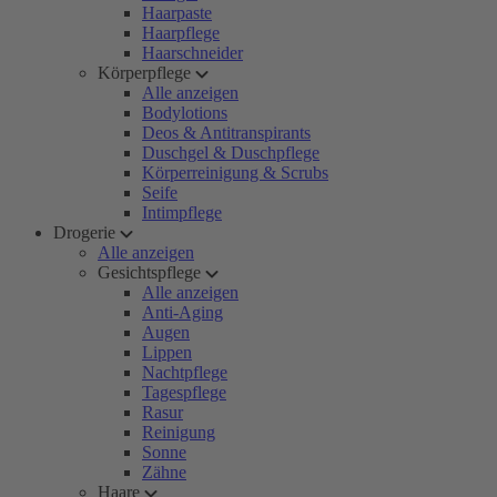
Haarpaste
Haarpflege
Haarschneider
Körperpflege
Alle anzeigen
Bodylotions
Deos & Antitranspirants
Duschgel & Duschpflege
Körperreinigung & Scrubs
Seife
Intimpflege
Drogerie
Alle anzeigen
Gesichtspflege
Alle anzeigen
Anti-Aging
Augen
Lippen
Nachtpflege
Tagespflege
Rasur
Reinigung
Sonne
Zähne
Haare