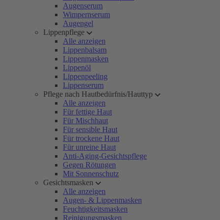
Augenserum
Wimpernserum
Augengel
Lippenpflege
Alle anzeigen
Lippenbalsam
Lippenmasken
Lippenöl
Lippenpeeling
Lippenserum
Pflege nach Hautbedürfnis/Hauttyp
Alle anzeigen
Für fettige Haut
Für Mischhaut
Für sensible Haut
Für trockene Haut
Für unreine Haut
Anti-Aging-Gesichtspflege
Gegen Rötungen
Mit Sonnenschutz
Gesichtsmasken
Alle anzeigen
Augen- & Lippenmasken
Feuchtigkeitsmasken
Reinigungsmasken