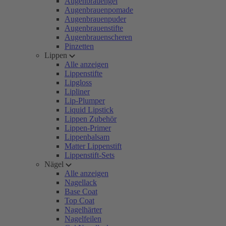
Augenbrauengel
Augenbrauenpomade
Augenbrauenpuder
Augenbrauenstifte
Augenbrauenscheren
Pinzetten
Lippen
Alle anzeigen
Lippenstifte
Lipgloss
Lipliner
Lip-Plumper
Liquid Lipstick
Lippen Zubehör
Lippen-Primer
Lippenbalsam
Matter Lippenstift
Lippenstift-Sets
Nägel
Alle anzeigen
Nagellack
Base Coat
Top Coat
Nagelhärter
Nagelfeilen