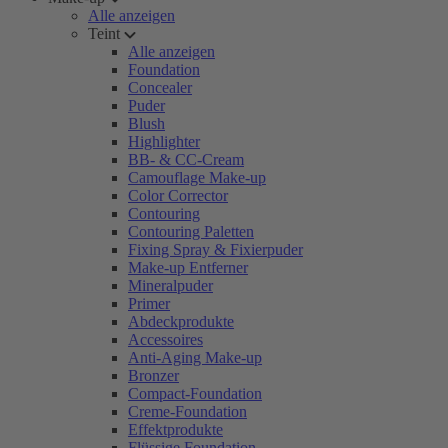
Alle anzeigen
Teint
Alle anzeigen
Foundation
Concealer
Puder
Blush
Highlighter
BB- & CC-Cream
Camouflage Make-up
Color Corrector
Contouring
Contouring Paletten
Fixing Spray & Fixierpuder
Make-up Entferner
Mineralpuder
Primer
Abdeckprodukte
Accessoires
Anti-Aging Make-up
Bronzer
Compact-Foundation
Creme-Foundation
Effektprodukte
Flüssige Foundation