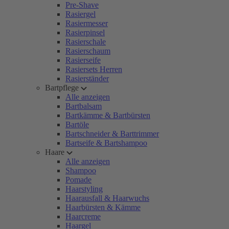
Pre-Shave
Rasiergel
Rasiermesser
Rasierpinsel
Rasierschale
Rasierschaum
Rasierseife
Rasiersets Herren
Rasierständer
Bartpflege
Alle anzeigen
Bartbalsam
Bartkämme & Bartbürsten
Bartöle
Bartschneider & Barttrimmer
Bartseife & Bartshampoo
Haare
Alle anzeigen
Shampoo
Pomade
Haarstyling
Haarausfall & Haarwuchs
Haarbürsten & Kämme
Haarcreme
Haargel