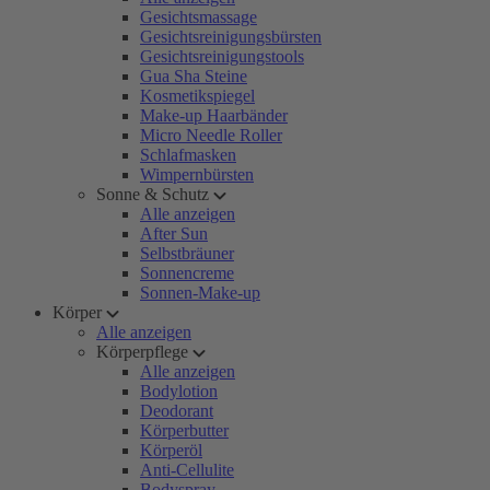
Gesichtsmassage
Gesichtsreinigungsbürsten
Gesichtsreinigungstools
Gua Sha Steine
Kosmetikspiegel
Make-up Haarbänder
Micro Needle Roller
Schlafmasken
Wimpernbürsten
Sonne & Schutz
Alle anzeigen
After Sun
Selbstbräuner
Sonnencreme
Sonnen-Make-up
Körper
Alle anzeigen
Körperpflege
Alle anzeigen
Bodylotion
Deodorant
Körperbutter
Körperöl
Anti-Cellulite
Bodyspray