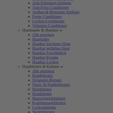
Anti-Schuppen-Spülung
Anti-Frizz-Conditioner
Aufbau & Reparatur Spülung
Fester Conditioner
Locken-Conditioner
Volumen-Conditioner
Haarmaske & Haarkur
Alle anzeigen
Haarbutter
Haarkur trockenes Haar
Haarkur gefärbtes Haar
Haarkur Feuchtigkeit
Haarkur Keratin
Haarkur Locken
Haarbürsten & Kämme
Alle anzeigen
Rundbürsten
Detangler-Bürsten
Flach- & Paddelbürsten
Holzbürsten
Haarkämme
Haarschneidekämme
Kopfmassagebürsten
Lockenkämme
Skelettbürsten