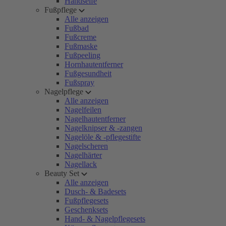
Handseife
Fußpflege
Alle anzeigen
Fußbad
Fußcreme
Fußmaske
Fußpeeling
Hornhautentferner
Fußgesundheit
Fußspray
Nagelpflege
Alle anzeigen
Nagelfeilen
Nagelhautentferner
Nagelknipser & -zangen
Nagelöle & -pflegestifte
Nagelscheren
Nagelhärter
Nagellack
Beauty Set
Alle anzeigen
Dusch- & Badesets
Fußpflegesets
Geschenksets
Hand- & Nagelpflegesets