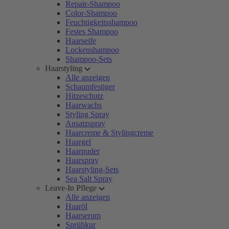
Repair-Shampoo
Color-Shampoo
Feuchtigkeitsshampoo
Festes Shampoo
Haarseife
Lockenshampoo
Shampoo-Sets
Haarstyling
Alle anzeigen
Schaumfestiger
Hitzeschutz
Haarwachs
Styling Spray
Ansatzspray
Haarcreme & Stylingcreme
Haargel
Haarpuder
Haarspray
Haarstyling-Sets
Sea Salt Spray
Leave-In Pflege
Alle anzeigen
Haaröl
Haarserum
Sprühkur