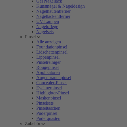
Gel Nagellack
Kunstnägel & Nageldesign
Nagelhautentferner
Nagellackentferner
UV-Lampen
Nagelpflege
Nagelsets
Pinsel
Alle anzeigen
Foundationpinsel
Lidschattenpinsel
Lippenpinsel
Pinselreiniger
Rougepinsel
Applikatoren
Augenbrauenpinsel
Concealer-Pinsel
Eyelinerpinsel
Highlighter-Pinsel
Maskenpinsel
Pinselsets
Pinseltaschen
Puderpinsel
Puderquasten
Zubehör