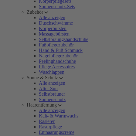
Körperpflegesets
Sonnenschutz-Sets
Zubehör
Alle anzeigen
Duschschwämme
Körperbürsten
Massagebürsten
Selbstbräungshandschuhe
Fußpflegezubehör
Hand & Fuß-Schmuck
Nagelpflegezubehör
Peelinghandschuhe
Pflege Accessoires
Waschlappen
Sonne & Schutz
Alle anzeigen
After Sun
Selbstbräuner
Sonnenschutz
Haarentfernung
Alle anzeigen
Kalt- & Warmwachs
Rasierer
Rasurpflege
Enthaarungscreme