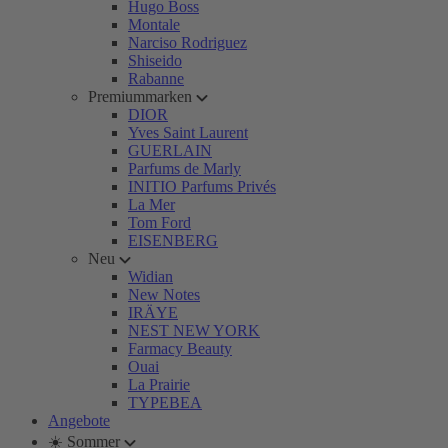
Hugo Boss
Montale
Narciso Rodriguez
Shiseido
Rabanne
Premiummarken
DIOR
Yves Saint Laurent
GUERLAIN
Parfums de Marly
INITIO Parfums Privés
La Mer
Tom Ford
EISENBERG
Neu
Widian
New Notes
IRÄYE
NEST NEW YORK
Farmacy Beauty
Ouai
La Prairie
TYPEBEA
Angebote
☀️ Sommer