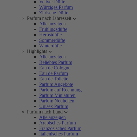
Vetiver Düfte
Würziges Parfum
Zitrische Düfte
Parfum nach Jahreszeit
Alle anzeigen
Frühlingsdüfte
Herbstdüfte
Sommerdüfte
Winterdüfte
Highlights
Alle anzeigen
Beliebtes Parfum
Eau de Cologne
Eau de Parfum
Eau de Toilette
Parfum Angebote
Parfum auf Rechnung
Parfum Miniaturen
Parfum Neuheiten
Unisex Parfum
Parfum nach Land
Alle anzeigen
Arabisches Parfum
Französisches Parfum
Italienisches Parfum