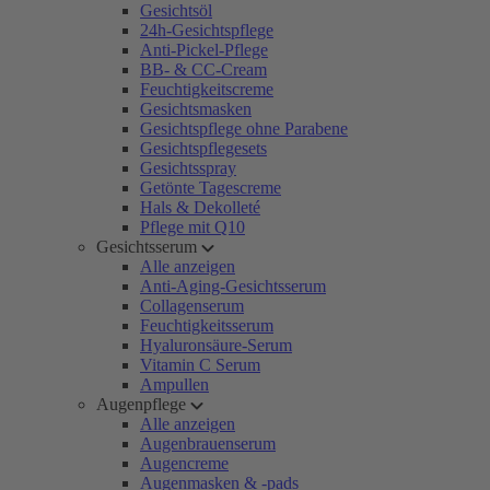
Gesichtsöl
24h-Gesichtspflege
Anti-Pickel-Pflege
BB- & CC-Cream
Feuchtigkeitscreme
Gesichtsmasken
Gesichtspflege ohne Parabene
Gesichtspflegesets
Gesichtsspray
Getönte Tagescreme
Hals & Dekolleté
Pflege mit Q10
Gesichtsserum
Alle anzeigen
Anti-Aging-Gesichtsserum
Collagenserum
Feuchtigkeitsserum
Hyaluronsäure-Serum
Vitamin C Serum
Ampullen
Augenpflege
Alle anzeigen
Augenbrauenserum
Augencreme
Augenmasken & -pads