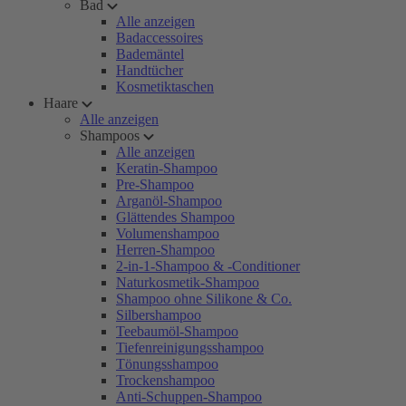
Bad
Alle anzeigen
Badaccessoires
Bademäntel
Handtücher
Kosmetiktaschen
Haare
Alle anzeigen
Shampoos
Alle anzeigen
Keratin-Shampoo
Pre-Shampoo
Arganöl-Shampoo
Glättendes Shampoo
Volumenshampoo
Herren-Shampoo
2-in-1-Shampoo & -Conditioner
Naturkosmetik-Shampoo
Shampoo ohne Silikone & Co.
Silbershampoo
Teebaumöl-Shampoo
Tiefenreinigungsshampoo
Tönungsshampoo
Trockenshampoo
Anti-Schuppen-Shampoo