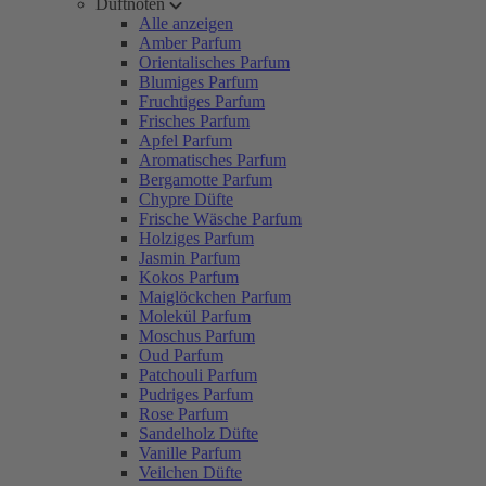
Duftnoten
Alle anzeigen
Amber Parfum
Orientalisches Parfum
Blumiges Parfum
Fruchtiges Parfum
Frisches Parfum
Apfel Parfum
Aromatisches Parfum
Bergamotte Parfum
Chypre Düfte
Frische Wäsche Parfum
Holziges Parfum
Jasmin Parfum
Kokos Parfum
Maiglöckchen Parfum
Molekül Parfum
Moschus Parfum
Oud Parfum
Patchouli Parfum
Pudriges Parfum
Rose Parfum
Sandelholz Düfte
Vanille Parfum
Veilchen Düfte