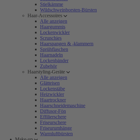
Stielkämme
Wildschweinborsten-Bürsten
Haar-Accessoires
Alle anzeigen
Haargummis
Lockenwickler
Scrunchies
Haarspangen & -klammern
Sprühflaschen
Haarnadeln
Lockenbänder
Zubehör
Haarstyling-Geräte
Alle anzeigen
Glätteisen
Lockenstäbe
Heizwickler
Haartrockner
Haarschneidemaschine
Diffusor-Fön
Effilierschere
Friseurschere
Friseurumhänge
Warmluftbürsten
Make-up