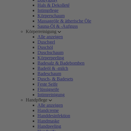
Hals & Dekolleté
Intimpflege
Körperschaum
Massageöle & ätherische Öle
Sauna-Öl & -Aufguss
Körperreinigung
Alle anzeigen
Duschgel
Duschöl
Duschschaum
Körperpeeling
Badesalz & Badebomben
Badeöl & -milch
Badeschaum
Dusch- & Badesets
Feste Seife
Flüssigseife
Intimreinigung
Handpflege
Alle anzeigen
Handcreme
Handdesinfektion
Handmaske
Handpeeling