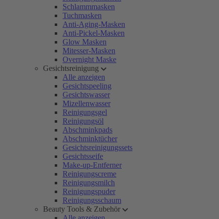
Schlammmasken
Tuchmasken
Anti-Aging-Masken
Anti-Pickel-Masken
Glow Masken
Mitesser-Masken
Overnight Maske
Gesichtsreinigung
Alle anzeigen
Gesichtspeeling
Gesichtswasser
Mizellenwasser
Reinigungsgel
Reinigungsöl
Abschminkpads
Abschminktücher
Gesichtsreinigungssets
Gesichtsseife
Make-up-Entferner
Reinigungscreme
Reinigungsmilch
Reinigungspuder
Reinigungsschaum
Beauty Tools & Zubehör
Alle anzeigen