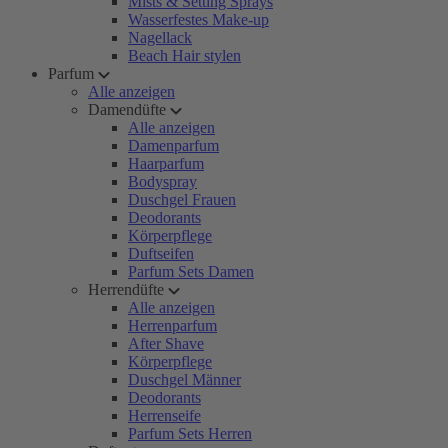
Mists & Setting Sprays
Wasserfestes Make-up
Nagellack
Beach Hair stylen
Parfum
Alle anzeigen
Damendüfte
Alle anzeigen
Damenparfum
Haarparfum
Bodyspray
Duschgel Frauen
Deodorants
Körperpflege
Duftseifen
Parfum Sets Damen
Herrendüfte
Alle anzeigen
Herrenparfum
After Shave
Körperpflege
Duschgel Männer
Deodorants
Herrenseife
Parfum Sets Herren