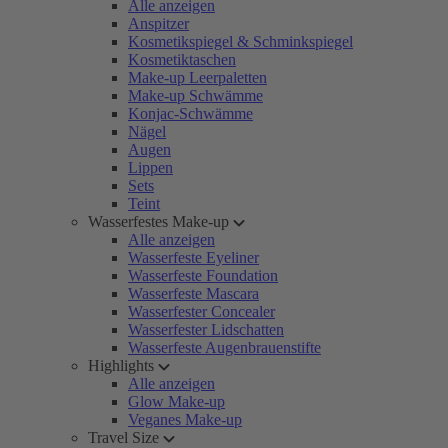
Alle anzeigen
Anspitzer
Kosmetikspiegel & Schminkspiegel
Kosmetiktaschen
Make-up Leerpaletten
Make-up Schwämme
Konjac-Schwämme
Nägel
Augen
Lippen
Sets
Teint
Wasserfestes Make-up
Alle anzeigen
Wasserfeste Eyeliner
Wasserfeste Foundation
Wasserfeste Mascara
Wasserfester Concealer
Wasserfester Lidschatten
Wasserfeste Augenbrauenstifte
Highlights
Alle anzeigen
Glow Make-up
Veganes Make-up
Travel Size