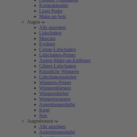
Kompaktpuder
Loser Puder
Make-up Sets
Augen
Alle anzeigen
Lidschatten
Mascara
Eyeliner
Creme-Lidschatten
Lidschatten-Primer
Augen-Make-up-Entferner
Glitzer-Lidschatten
Künstliche Wimpern
Lidschattenpaletten
Wimpern-Primer
Wimpernbürsten
Wimpernkleber
Wimpernzangen
Augenbrauenfarbe
Kajal
Sets
Augenbrauen
Alle anzeigen
Augenbrauenfarbe