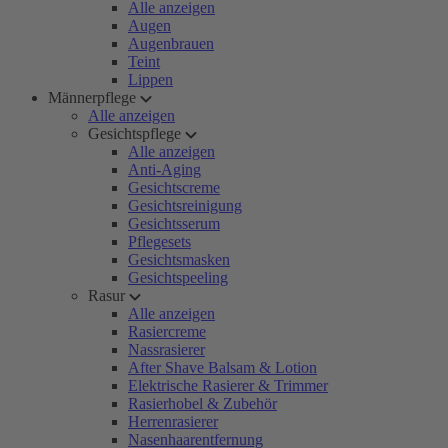
Alle anzeigen
Augen
Augenbrauen
Teint
Lippen
Männerpflege
Alle anzeigen
Gesichtspflege
Alle anzeigen
Anti-Aging
Gesichtscreme
Gesichtsreinigung
Gesichtsserum
Pflegesets
Gesichtsmasken
Gesichtspeeling
Rasur
Alle anzeigen
Rasiercreme
Nassrasierer
After Shave Balsam & Lotion
Elektrische Rasierer & Trimmer
Rasierhobel & Zubehör
Herrenrasierer
Nasenhaarentfernung