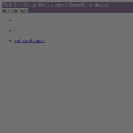
Flash Sale: Beauty Deals sichern & Bestseller entdecken
Jetzt shoppen
Hilfe & Kontakt