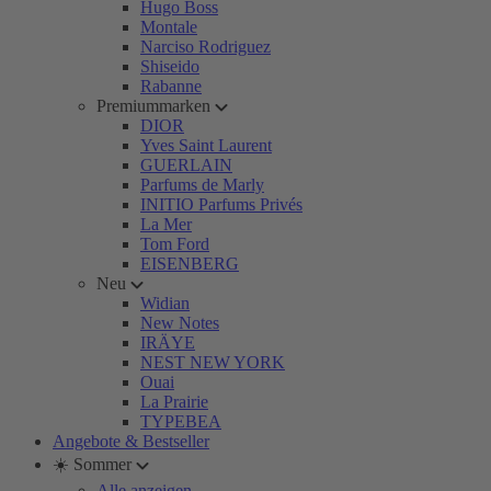
Hugo Boss
Montale
Narciso Rodriguez
Shiseido
Rabanne
Premiummarken
DIOR
Yves Saint Laurent
GUERLAIN
Parfums de Marly
INITIO Parfums Privés
La Mer
Tom Ford
EISENBERG
Neu
Widian
New Notes
IRÄYE
NEST NEW YORK
Ouai
La Prairie
TYPEBEA
Angebote & Bestseller
☀️ Sommer
Alle anzeigen