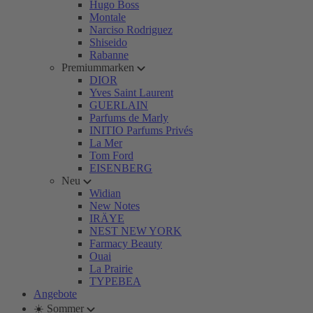
Hugo Boss
Montale
Narciso Rodriguez
Shiseido
Rabanne
Premiummarken
DIOR
Yves Saint Laurent
GUERLAIN
Parfums de Marly
INITIO Parfums Privés
La Mer
Tom Ford
EISENBERG
Neu
Widian
New Notes
IRÄYE
NEST NEW YORK
Farmacy Beauty
Ouai
La Prairie
TYPEBEA
Angebote
☀️ Sommer