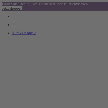
Flash Sale: Beauty Deals sichern & Bestseller entdecken
Jetzt shoppen
Hilfe & Kontakt