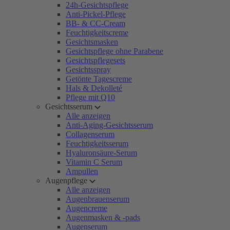
24h-Gesichtspflege
Anti-Pickel-Pflege
BB- & CC-Cream
Feuchtigkeitscreme
Gesichtsmasken
Gesichtspflege ohne Parabene
Gesichtspflegesets
Gesichtsspray
Getönte Tagescreme
Hals & Dekolleté
Pflege mit Q10
Gesichtsserum
Alle anzeigen
Anti-Aging-Gesichtsserum
Collagenserum
Feuchtigkeitsserum
Hyaluronsäure-Serum
Vitamin C Serum
Ampullen
Augenpflege
Alle anzeigen
Augenbrauenserum
Augencreme
Augenmasken & -pads
Augenserum