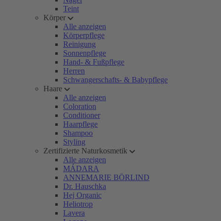
Teint
Körper
Alle anzeigen
Körperpflege
Reinigung
Sonnenpflege
Hand- & Fußpflege
Herren
Schwangerschafts- & Babypflege
Haare
Alle anzeigen
Coloration
Conditioner
Haarpflege
Shampoo
Styling
Zertifizierte Naturkosmetik
Alle anzeigen
MÁDARA
ANNEMARIE BÖRLIND
Dr. Hauschka
Hej Organic
Heliotrop
Lavera