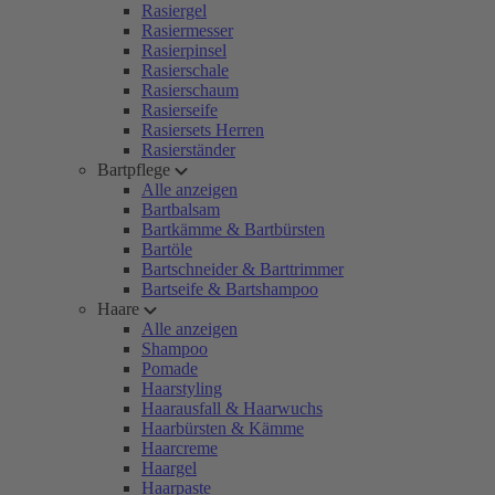
Rasiergel
Rasiermesser
Rasierpinsel
Rasierschale
Rasierschaum
Rasierseife
Rasiersets Herren
Rasierständer
Bartpflege
Alle anzeigen
Bartbalsam
Bartkämme & Bartbürsten
Bartöle
Bartschneider & Barttrimmer
Bartseife & Bartshampoo
Haare
Alle anzeigen
Shampoo
Pomade
Haarstyling
Haarausfall & Haarwuchs
Haarbürsten & Kämme
Haarcreme
Haargel
Haarpaste