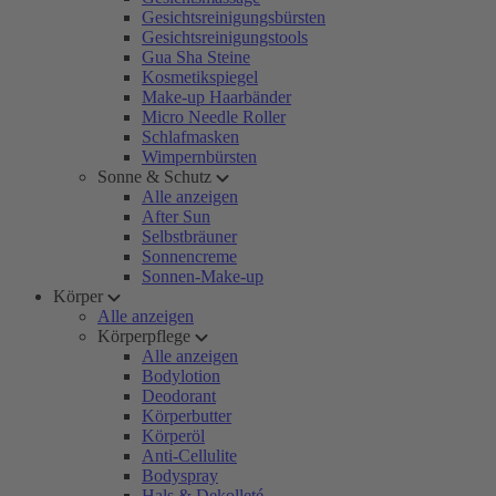
Gesichtsreinigungsbürsten
Gesichtsreinigungstools
Gua Sha Steine
Kosmetikspiegel
Make-up Haarbänder
Micro Needle Roller
Schlafmasken
Wimpernbürsten
Sonne & Schutz
Alle anzeigen
After Sun
Selbstbräuner
Sonnencreme
Sonnen-Make-up
Körper
Alle anzeigen
Körperpflege
Alle anzeigen
Bodylotion
Deodorant
Körperbutter
Körperöl
Anti-Cellulite
Bodyspray
Hals & Dekolleté