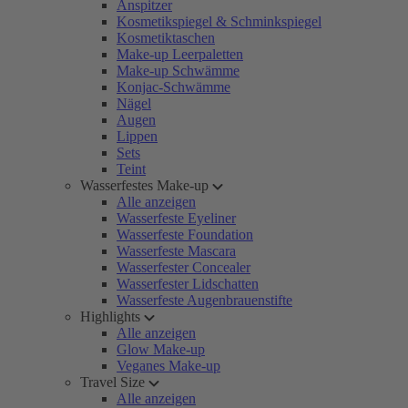
Anspitzer
Kosmetikspiegel & Schminkspiegel
Kosmetiktaschen
Make-up Leerpaletten
Make-up Schwämme
Konjac-Schwämme
Nägel
Augen
Lippen
Sets
Teint
Wasserfestes Make-up
Alle anzeigen
Wasserfeste Eyeliner
Wasserfeste Foundation
Wasserfeste Mascara
Wasserfester Concealer
Wasserfester Lidschatten
Wasserfeste Augenbrauenstifte
Highlights
Alle anzeigen
Glow Make-up
Veganes Make-up
Travel Size
Alle anzeigen