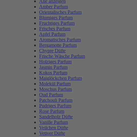
Alle anzeigen
Amber Parfum
Orientalisches Parfum
Blumiges Parfum
Fruchtiges Parfum
Frisches Parfum
Apfel Parfum
Aromatisches Parfum
Bergamotte Parfum
Chypre Düfte
Frische Wäsche Parfum
Holziges Parfum
Jasmin Parfum
Kokos Parfum
Maiglöckchen Parfum
Molekül Parfum
Moschus Parfum
Oud Parfum
Patchouli Parfum
Pudriges Parfum
Rose Parfum
Sandelholz Düfte
Vanille Parfum
Veilchen Düfte
Vetiver Düfte