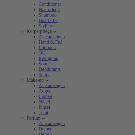
Conditioner
Haarpflege
Shampoo
Haarfarbe
Styling
Körperpflege
Alle anzeigen
Hand & Fuß
Lotionen
Öle
Reinigung
Sonne
Deodorants
Seifen
Make-up
Alle anzeigen
Augen
Lippen
Nägel
Pinsel
Teint
Parfum
Alle anzeigen
Damen
Herren