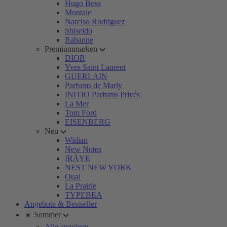
Hugo Boss
Montale
Narciso Rodriguez
Shiseido
Rabanne
Premiummarken
DIOR
Yves Saint Laurent
GUERLAIN
Parfums de Marly
INITIO Parfums Privés
La Mer
Tom Ford
EISENBERG
Neu
Widian
New Notes
IRÄYE
NEST NEW YORK
Ouai
La Prairie
TYPEBEA
Angebote & Bestseller
☀️ Sommer
Alle anzeigen