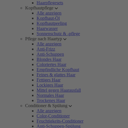
Haarpflegesets
Kopfhautpflege
Alle anzeigen
Kopfhaut-Öl
Kopfhautpeeling
Haarwasser
Sonnenschutz & -pflege
Pflege nach Haartyp
Alle anzeigen
Anti-Frizz
Anti-Schuppen
Blondes Haar
Coloriertes Haar
Empfindliche Kopfhaut
Feines & glattes Haar
Fettiges Haar
Lockiges Haar
Mittel gegen Haarausfall
Normales Haar
Trockenes Haar
Conditioner & Spülung
Alle anzeigen
Color-Conditioner
Feuchtigkeits-Conditioner
Anti-Schuppen-Spülung