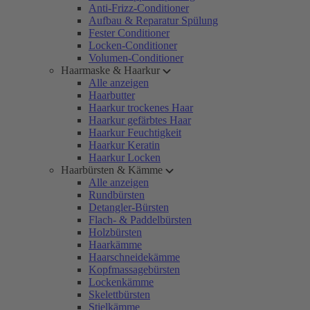
Anti-Frizz-Conditioner
Aufbau & Reparatur Spülung
Fester Conditioner
Locken-Conditioner
Volumen-Conditioner
Haarmaske & Haarkur
Alle anzeigen
Haarbutter
Haarkur trockenes Haar
Haarkur gefärbtes Haar
Haarkur Feuchtigkeit
Haarkur Keratin
Haarkur Locken
Haarbürsten & Kämme
Alle anzeigen
Rundbürsten
Detangler-Bürsten
Flach- & Paddelbürsten
Holzbürsten
Haarkämme
Haarschneidekämme
Kopfmassagebürsten
Lockenkämme
Skelettbürsten
Stielkämme