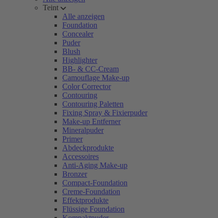
Teint
Alle anzeigen
Foundation
Concealer
Puder
Blush
Highlighter
BB- & CC-Cream
Camouflage Make-up
Color Corrector
Contouring
Contouring Paletten
Fixing Spray & Fixierpuder
Make-up Entferner
Mineralpuder
Primer
Abdeckprodukte
Accessoires
Anti-Aging Make-up
Bronzer
Compact-Foundation
Creme-Foundation
Effektprodukte
Flüssige Foundation
Kompaktpuder