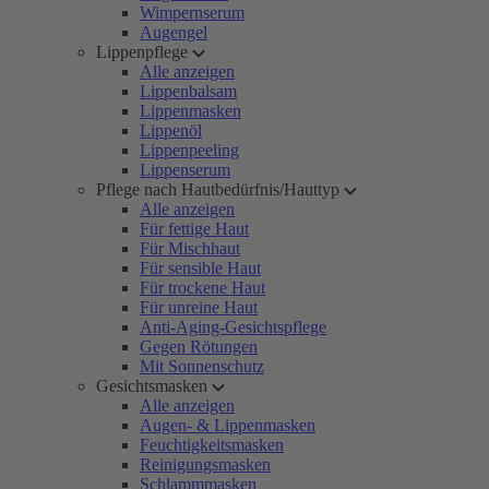
Wimpernserum
Augengel
Lippenpflege
Alle anzeigen
Lippenbalsam
Lippenmasken
Lippenöl
Lippenpeeling
Lippenserum
Pflege nach Hautbedürfnis/Hauttyp
Alle anzeigen
Für fettige Haut
Für Mischhaut
Für sensible Haut
Für trockene Haut
Für unreine Haut
Anti-Aging-Gesichtspflege
Gegen Rötungen
Mit Sonnenschutz
Gesichtsmasken
Alle anzeigen
Augen- & Lippenmasken
Feuchtigkeitsmasken
Reinigungsmasken
Schlammmasken