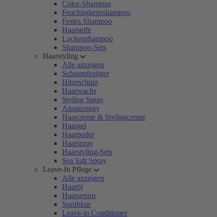
Color-Shampoo
Feuchtigkeitsshampoo
Festes Shampoo
Haarseife
Lockenshampoo
Shampoo-Sets
Haarstyling
Alle anzeigen
Schaumfestiger
Hitzeschutz
Haarwachs
Styling Spray
Ansatzspray
Haarcreme & Stylingcreme
Haargel
Haarpuder
Haarspray
Haarstyling-Sets
Sea Salt Spray
Leave-In Pflege
Alle anzeigen
Haaröl
Haarserum
Sprühkur
Leave-in Conditioner