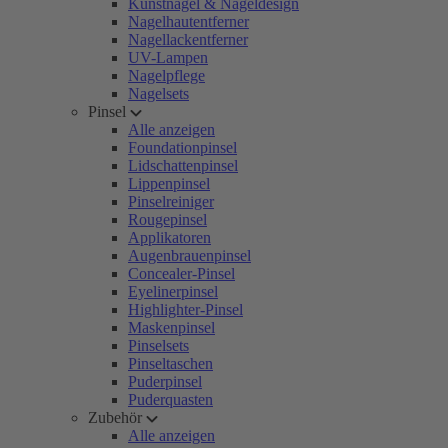
Kunstnägel & Nageldesign
Nagelhautentferner
Nagellackentferner
UV-Lampen
Nagelpflege
Nagelsets
Pinsel
Alle anzeigen
Foundationpinsel
Lidschattenpinsel
Lippenpinsel
Pinselreiniger
Rougepinsel
Applikatoren
Augenbrauenpinsel
Concealer-Pinsel
Eyelinerpinsel
Highlighter-Pinsel
Maskenpinsel
Pinselsets
Pinseltaschen
Puderpinsel
Puderquasten
Zubehör
Alle anzeigen