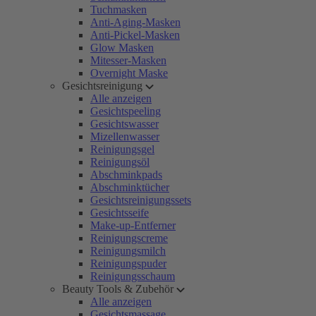
Tuchmasken
Anti-Aging-Masken
Anti-Pickel-Masken
Glow Masken
Mitesser-Masken
Overnight Maske
Gesichtsreinigung
Alle anzeigen
Gesichtspeeling
Gesichtswasser
Mizellenwasser
Reinigungsgel
Reinigungsöl
Abschminkpads
Abschminktücher
Gesichtsreinigungssets
Gesichtsseife
Make-up-Entferner
Reinigungscreme
Reinigungsmilch
Reinigungspuder
Reinigungsschaum
Beauty Tools & Zubehör
Alle anzeigen
Gesichtsmassage