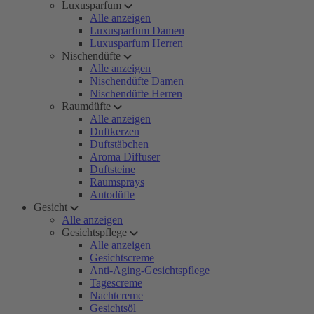
Luxusparfum
Alle anzeigen
Luxusparfum Damen
Luxusparfum Herren
Nischendüfte
Alle anzeigen
Nischendüfte Damen
Nischendüfte Herren
Raumdüfte
Alle anzeigen
Duftkerzen
Duftstäbchen
Aroma Diffuser
Duftsteine
Raumsprays
Autodüfte
Gesicht
Alle anzeigen
Gesichtspflege
Alle anzeigen
Gesichtscreme
Anti-Aging-Gesichtspflege
Tagescreme
Nachtcreme
Gesichtsöl