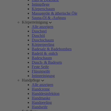
Intimpflege
Körperschaum
Massageöle & ätherische Öle
Sauna-Öl & -Aufguss
Körperreinigung
Alle anzeigen
Duschgel
Duschöl
Duschschaum
Körperpeeling
Badesalz & Badebomben
Badeöl & -milch
Badeschaum
Dusch- & Badesets
Feste Seife
Flüssigseife
Intimreinigung
Handpflege
Alle anzeigen
Handcreme
Handdesinfektion
Handmaske
Handpeeling
Handseife