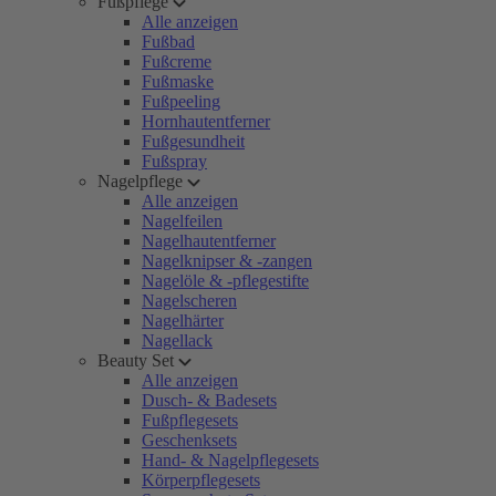
Fußpflege
Alle anzeigen
Fußbad
Fußcreme
Fußmaske
Fußpeeling
Hornhautentferner
Fußgesundheit
Fußspray
Nagelpflege
Alle anzeigen
Nagelfeilen
Nagelhautentferner
Nagelknipser & -zangen
Nagelöle & -pflegestifte
Nagelscheren
Nagelhärter
Nagellack
Beauty Set
Alle anzeigen
Dusch- & Badesets
Fußpflegesets
Geschenksets
Hand- & Nagelpflegesets
Körperpflegesets