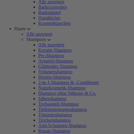
Alle anzeigen
Badaccessoires
Bademäntel
Handtücher
Kosmetiktaschen
Haare
Alle anzeigen
Shampoos
Alle anzeigen
Keratin-Shampoo
Pre-Shampoo
Arganöl-Shampoo
Glättendes Shampoo
Volumenshampoo
Herren-Shampoo
2-in-1-Shampoo & -Conditioner
Naturkosmetik-Shampoo
Shampoo ohne Silikone & Co.
Silbershampoo
Teebaumöl-Shampoo
Tiefenreinigungsshampoo
Tönungsshampoo
Trockenshampoo
Anti-Schuppen-Shampoo
Repair-Shampoo