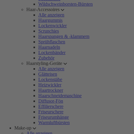
Wildschweinborsten-Bürsten
Haar-Accessoires
Alle anzeigen
Haargummis
Lockenwickler
Scrunchies
Haarspangen & -klammern
Sprühflaschen
Haarnadeln
Lockenbänder
Zubehör
Haarstyling-Geräte
Alle anzeigen
Glätteisen
Lockenstäbe
Heizwickler
Haartrockner
Haarschneidemaschine
Diffusor-Fön
Effilierschere
Friseurschere
Friseurumhänge
Warmluftbürsten
Make-up
Alle anzeigen