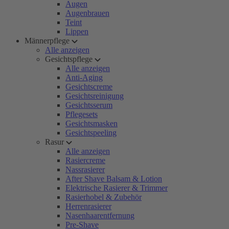
Augen
Augenbrauen
Teint
Lippen
Männerpflege
Alle anzeigen
Gesichtspflege
Alle anzeigen
Anti-Aging
Gesichtscreme
Gesichtsreinigung
Gesichtsserum
Pflegesets
Gesichtsmasken
Gesichtspeeling
Rasur
Alle anzeigen
Rasiercreme
Nassrasierer
After Shave Balsam & Lotion
Elektrische Rasierer & Trimmer
Rasierhobel & Zubehör
Herrenrasierer
Nasenhaarentfernung
Pre-Shave