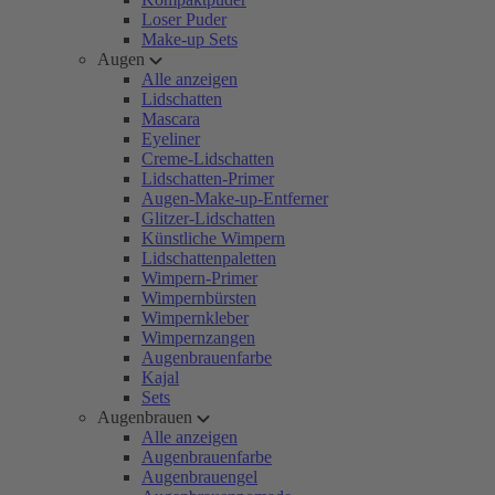
Loser Puder
Make-up Sets
Augen
Alle anzeigen
Lidschatten
Mascara
Eyeliner
Creme-Lidschatten
Lidschatten-Primer
Augen-Make-up-Entferner
Glitzer-Lidschatten
Künstliche Wimpern
Lidschattenpaletten
Wimpern-Primer
Wimpernbürsten
Wimpernkleber
Wimpernzangen
Augenbrauenfarbe
Kajal
Sets
Augenbrauen
Alle anzeigen
Augenbrauenfarbe
Augenbrauengel