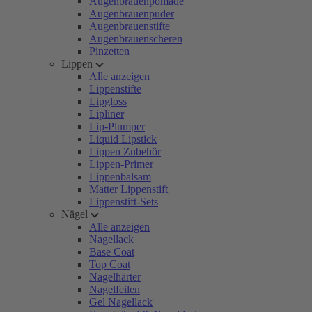
Augenbrauenpomade
Augenbrauenpuder
Augenbrauenstifte
Augenbrauenscheren
Pinzetten
Lippen
Alle anzeigen
Lippenstifte
Lipgloss
Lipliner
Lip-Plumper
Liquid Lipstick
Lippen Zubehör
Lippen-Primer
Lippenbalsam
Matter Lippenstift
Lippenstift-Sets
Nägel
Alle anzeigen
Nagellack
Base Coat
Top Coat
Nagelhärter
Nagelfeilen
Gel Nagellack