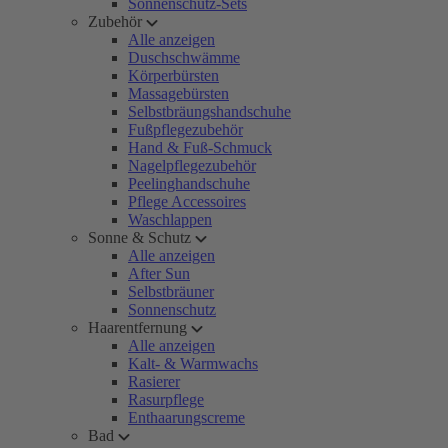
Sonnenschutz-Sets
Zubehör
Alle anzeigen
Duschschwämme
Körperbürsten
Massagebürsten
Selbstbräungshandschuhe
Fußpflegezubehör
Hand & Fuß-Schmuck
Nagelpflegezubehör
Peelinghandschuhe
Pflege Accessoires
Waschlappen
Sonne & Schutz
Alle anzeigen
After Sun
Selbstbräuner
Sonnenschutz
Haarentfernung
Alle anzeigen
Kalt- & Warmwachs
Rasierer
Rasurpflege
Enthaarungscreme
Bad