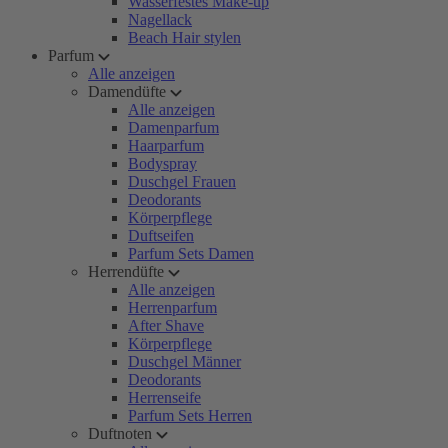
Wasserfestes Make-up
Nagellack
Beach Hair stylen
Parfum
Alle anzeigen
Damendüfte
Alle anzeigen
Damenparfum
Haarparfum
Bodyspray
Duschgel Frauen
Deodorants
Körperpflege
Duftseifen
Parfum Sets Damen
Herrendüfte
Alle anzeigen
Herrenparfum
After Shave
Körperpflege
Duschgel Männer
Deodorants
Herrenseife
Parfum Sets Herren
Duftnoten