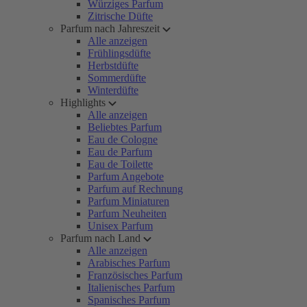
Würziges Parfum
Zitrische Düfte
Parfum nach Jahreszeit
Alle anzeigen
Frühlingsdüfte
Herbstdüfte
Sommerdüfte
Winterdüfte
Highlights
Alle anzeigen
Beliebtes Parfum
Eau de Cologne
Eau de Parfum
Eau de Toilette
Parfum Angebote
Parfum auf Rechnung
Parfum Miniaturen
Parfum Neuheiten
Unisex Parfum
Parfum nach Land
Alle anzeigen
Arabisches Parfum
Französisches Parfum
Italienisches Parfum
Spanisches Parfum