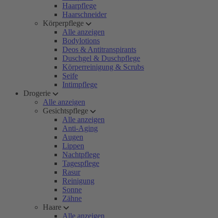
Haarpflege
Haarschneider
Körperpflege
Alle anzeigen
Bodylotions
Deos & Antitranspirants
Duschgel & Duschpflege
Körperreinigung & Scrubs
Seife
Intimpflege
Drogerie
Alle anzeigen
Gesichtspflege
Alle anzeigen
Anti-Aging
Augen
Lippen
Nachtpflege
Tagespflege
Rasur
Reinigung
Sonne
Zähne
Haare
Alle anzeigen