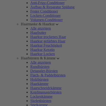
Anti-Frizz-Conditioner
Aufbau & Reparatur Spülung
Fester Conditioner
Locken-Conditioner
Volumen-Conditioner
Haarmaske & Haarkur
Alle anzeigen
Haarbutter
Haarkur trockenes Haar
Haarkur gefärbtes Haar
Haarkur Feuchtigkeit
Haarkur Keratin
Haarkur Locken
Haarbürsten & Kämme
Alle anzeigen
Rundbürsten
Detangler-Bürsten
Flach- & Paddelbürsten
Holzbürsten
Haarkämme
Haarschneidekämme
Kopfmassagebürsten
Lockenkämme
Skelettbürsten
Stielkämme