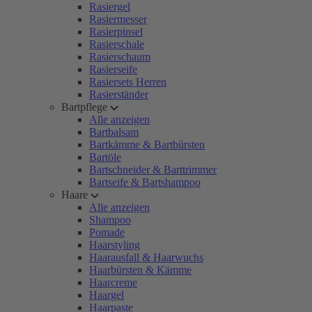
Rasiergel
Rasiermesser
Rasierpinsel
Rasierschale
Rasierschaum
Rasierseife
Rasiersets Herren
Rasierständer
Bartpflege
Alle anzeigen
Bartbalsam
Bartkämme & Bartbürsten
Bartöle
Bartschneider & Barttrimmer
Bartseife & Bartshampoo
Haare
Alle anzeigen
Shampoo
Pomade
Haarstyling
Haarausfall & Haarwuchs
Haarbürsten & Kämme
Haarcreme
Haargel
Haarpaste