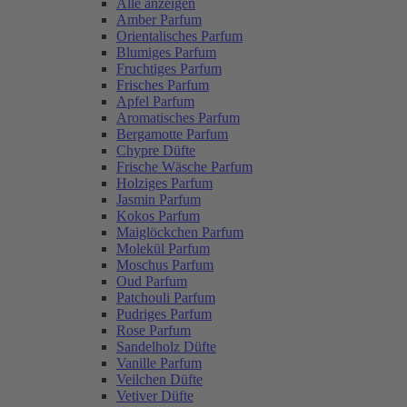
Alle anzeigen
Amber Parfum
Orientalisches Parfum
Blumiges Parfum
Fruchtiges Parfum
Frisches Parfum
Apfel Parfum
Aromatisches Parfum
Bergamotte Parfum
Chypre Düfte
Frische Wäsche Parfum
Holziges Parfum
Jasmin Parfum
Kokos Parfum
Maiglöckchen Parfum
Molekül Parfum
Moschus Parfum
Oud Parfum
Patchouli Parfum
Pudriges Parfum
Rose Parfum
Sandelholz Düfte
Vanille Parfum
Veilchen Düfte
Vetiver Düfte