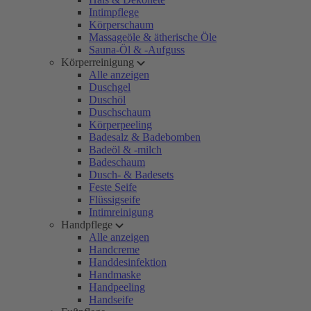
Intimpflege
Körperschaum
Massageöle & ätherische Öle
Sauna-Öl & -Aufguss
Körperreinigung
Alle anzeigen
Duschgel
Duschöl
Duschschaum
Körperpeeling
Badesalz & Badebomben
Badeöl & -milch
Badeschaum
Dusch- & Badesets
Feste Seife
Flüssigseife
Intimreinigung
Handpflege
Alle anzeigen
Handcreme
Handdesinfektion
Handmaske
Handpeeling
Handseife