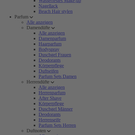
Wasserfestes Make-up
Nagellack
Beach Hair stylen
Parfum
Alle anzeigen
Damendüfte
Alle anzeigen
Damenparfum
Haarparfum
Bodyspray
Duschgel Frauen
Deodorants
Körperpflege
Duftseifen
Parfum Sets Damen
Herrendüfte
Alle anzeigen
Herrenparfum
After Shave
Körperpflege
Duschgel Männer
Deodorants
Herrenseife
Parfum Sets Herren
Duftnoten