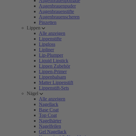
Augenbrauenpomade
Augenbrauenpuder
Augenbrauenstifte
Augenbrauenscheren
Pinzetten
Lippen
Alle anzeigen
Lippenstifte
Lipgloss
Lipliner
Lip-Plumper
Liquid Lipstick
Lippen Zubehör
Lippen-Primer
Lippenbalsam
Matter Lippenstift
Lippenstift-Sets
Nägel
Alle anzeigen
Nagellack
Base Coat
Top Coat
Nagelhärter
Nagelfeilen
Gel Nagellack