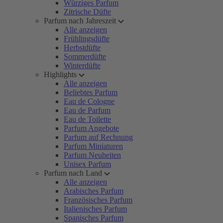
Würziges Parfum
Zitrische Düfte
Parfum nach Jahreszeit
Alle anzeigen
Frühlingsdüfte
Herbstdüfte
Sommerdüfte
Winterdüfte
Highlights
Alle anzeigen
Beliebtes Parfum
Eau de Cologne
Eau de Parfum
Eau de Toilette
Parfum Angebote
Parfum auf Rechnung
Parfum Miniaturen
Parfum Neuheiten
Unisex Parfum
Parfum nach Land
Alle anzeigen
Arabisches Parfum
Französisches Parfum
Italienisches Parfum
Spanisches Parfum