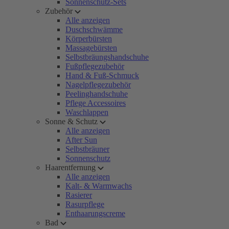
Sonnenschutz-Sets
Zubehör
Alle anzeigen
Duschschwämme
Körperbürsten
Massagebürsten
Selbstbräungshandschuhe
Fußpflegezubehör
Hand & Fuß-Schmuck
Nagelpflegezubehör
Peelinghandschuhe
Pflege Accessoires
Waschlappen
Sonne & Schutz
Alle anzeigen
After Sun
Selbstbräuner
Sonnenschutz
Haarentfernung
Alle anzeigen
Kalt- & Warmwachs
Rasierer
Rasurpflege
Enthaarungscreme
Bad