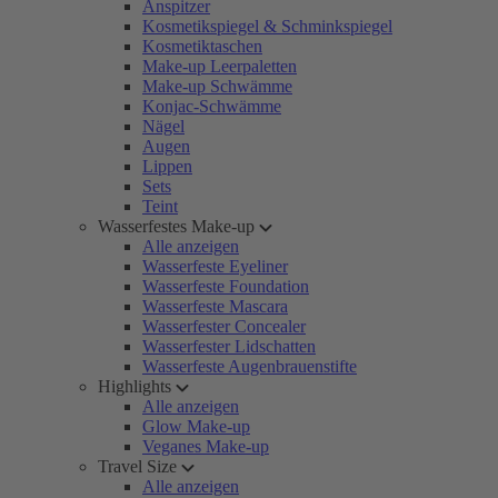
Anspitzer
Kosmetikspiegel & Schminkspiegel
Kosmetiktaschen
Make-up Leerpaletten
Make-up Schwämme
Konjac-Schwämme
Nägel
Augen
Lippen
Sets
Teint
Wasserfestes Make-up
Alle anzeigen
Wasserfeste Eyeliner
Wasserfeste Foundation
Wasserfeste Mascara
Wasserfester Concealer
Wasserfester Lidschatten
Wasserfeste Augenbrauenstifte
Highlights
Alle anzeigen
Glow Make-up
Veganes Make-up
Travel Size
Alle anzeigen