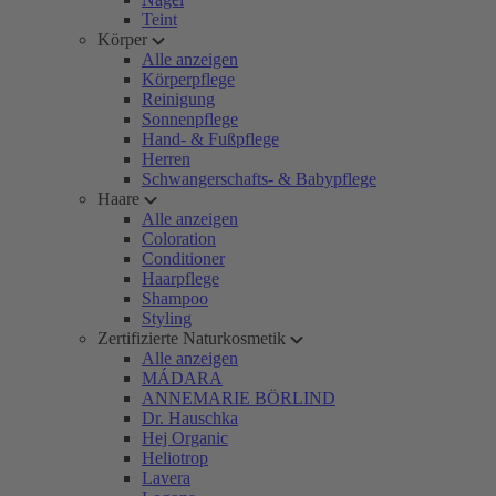
Teint
Körper
Alle anzeigen
Körperpflege
Reinigung
Sonnenpflege
Hand- & Fußpflege
Herren
Schwangerschafts- & Babypflege
Haare
Alle anzeigen
Coloration
Conditioner
Haarpflege
Shampoo
Styling
Zertifizierte Naturkosmetik
Alle anzeigen
MÁDARA
ANNEMARIE BÖRLIND
Dr. Hauschka
Hej Organic
Heliotrop
Lavera