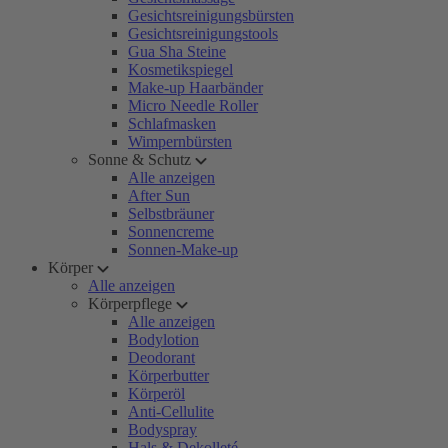
Gesichtsreinigungsbürsten
Gesichtsreinigungstools
Gua Sha Steine
Kosmetikspiegel
Make-up Haarbänder
Micro Needle Roller
Schlafmasken
Wimpernbürsten
Sonne & Schutz
Alle anzeigen
After Sun
Selbstbräuner
Sonnencreme
Sonnen-Make-up
Körper
Alle anzeigen
Körperpflege
Alle anzeigen
Bodylotion
Deodorant
Körperbutter
Körperöl
Anti-Cellulite
Bodyspray
Hals & Dekolleté