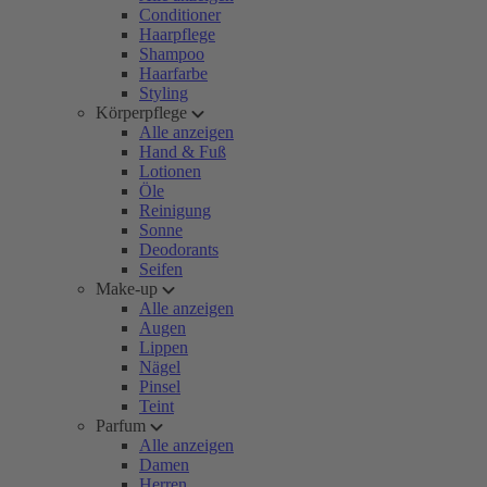
Conditioner
Haarpflege
Shampoo
Haarfarbe
Styling
Körperpflege
Alle anzeigen
Hand & Fuß
Lotionen
Öle
Reinigung
Sonne
Deodorants
Seifen
Make-up
Alle anzeigen
Augen
Lippen
Nägel
Pinsel
Teint
Parfum
Alle anzeigen
Damen
Herren