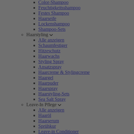
Color-Shampoo
Feuchtigkeitsshampoo
Festes Shampoo
Haarseife
Lockenshampoo
Shampoo-Sets
Haarstyling
Alle anzeigen
Schaumfestiger
Hitzeschutz
Haarwachs
Styling Spray
Ansatzspray
Haarcreme & Stylingcreme
Haargel
Haarpuder
Haarspray
Haarstyling-Sets
Sea Salt Spray
Leave-In Pflege
Alle anzeigen
Haaröl
Haarserum
Sprühkur
Leave-in Conditioner