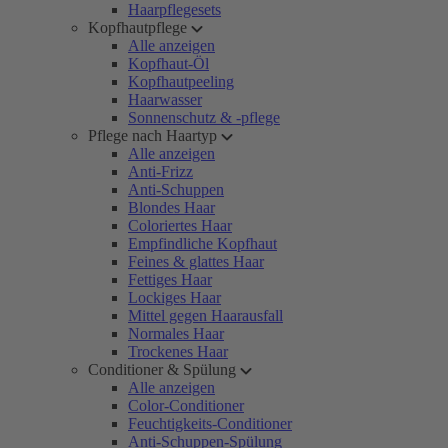
Haarpflegesets
Kopfhautpflege
Alle anzeigen
Kopfhaut-Öl
Kopfhautpeeling
Haarwasser
Sonnenschutz & -pflege
Pflege nach Haartyp
Alle anzeigen
Anti-Frizz
Anti-Schuppen
Blondes Haar
Coloriertes Haar
Empfindliche Kopfhaut
Feines & glattes Haar
Fettiges Haar
Lockiges Haar
Mittel gegen Haarausfall
Normales Haar
Trockenes Haar
Conditioner & Spülung
Alle anzeigen
Color-Conditioner
Feuchtigkeits-Conditioner
Anti-Schuppen-Spülung