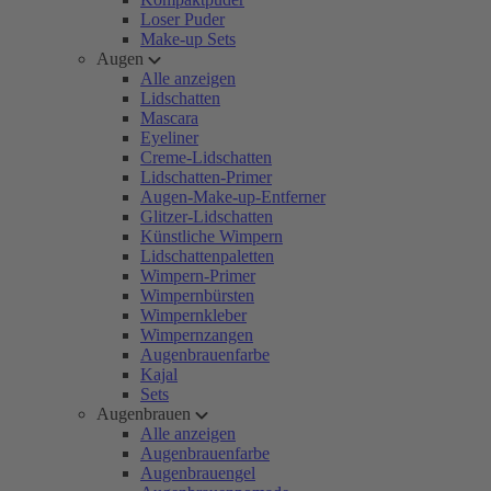
Loser Puder
Make-up Sets
Augen
Alle anzeigen
Lidschatten
Mascara
Eyeliner
Creme-Lidschatten
Lidschatten-Primer
Augen-Make-up-Entferner
Glitzer-Lidschatten
Künstliche Wimpern
Lidschattenpaletten
Wimpern-Primer
Wimpernbürsten
Wimpernkleber
Wimpernzangen
Augenbrauenfarbe
Kajal
Sets
Augenbrauen
Alle anzeigen
Augenbrauenfarbe
Augenbrauengel