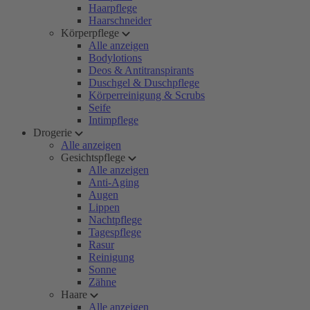
Haarpflege
Haarschneider
Körperpflege
Alle anzeigen
Bodylotions
Deos & Antitranspirants
Duschgel & Duschpflege
Körperreinigung & Scrubs
Seife
Intimpflege
Drogerie
Alle anzeigen
Gesichtspflege
Alle anzeigen
Anti-Aging
Augen
Lippen
Nachtpflege
Tagespflege
Rasur
Reinigung
Sonne
Zähne
Haare
Alle anzeigen