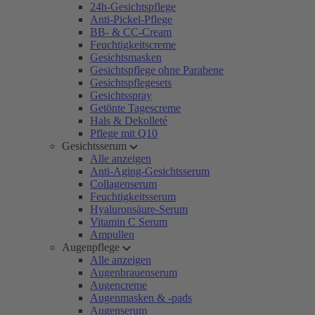
24h-Gesichtspflege
Anti-Pickel-Pflege
BB- & CC-Cream
Feuchtigkeitscreme
Gesichtsmasken
Gesichtspflege ohne Parabene
Gesichtspflegesets
Gesichtsspray
Getönte Tagescreme
Hals & Dekolleté
Pflege mit Q10
Gesichtsserum
Alle anzeigen
Anti-Aging-Gesichtsserum
Collagenserum
Feuchtigkeitsserum
Hyaluronsäure-Serum
Vitamin C Serum
Ampullen
Augenpflege
Alle anzeigen
Augenbrauenserum
Augencreme
Augenmasken & -pads
Augenserum