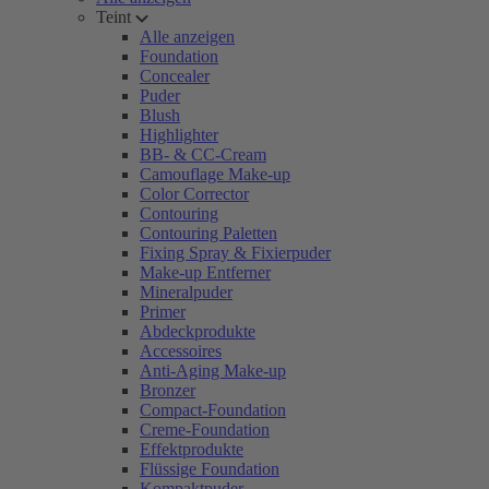
Teint
Alle anzeigen
Foundation
Concealer
Puder
Blush
Highlighter
BB- & CC-Cream
Camouflage Make-up
Color Corrector
Contouring
Contouring Paletten
Fixing Spray & Fixierpuder
Make-up Entferner
Mineralpuder
Primer
Abdeckprodukte
Accessoires
Anti-Aging Make-up
Bronzer
Compact-Foundation
Creme-Foundation
Effektprodukte
Flüssige Foundation
Kompaktpuder