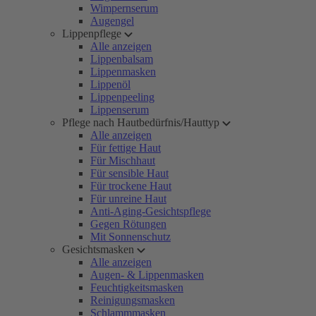
Wimpernserum
Augengel
Lippenpflege
Alle anzeigen
Lippenbalsam
Lippenmasken
Lippenöl
Lippenpeeling
Lippenserum
Pflege nach Hautbedürfnis/Hauttyp
Alle anzeigen
Für fettige Haut
Für Mischhaut
Für sensible Haut
Für trockene Haut
Für unreine Haut
Anti-Aging-Gesichtspflege
Gegen Rötungen
Mit Sonnenschutz
Gesichtsmasken
Alle anzeigen
Augen- & Lippenmasken
Feuchtigkeitsmasken
Reinigungsmasken
Schlammmasken