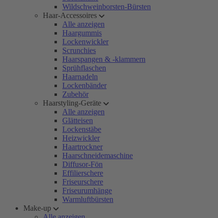
Wildschweinborsten-Bürsten
Haar-Accessoires
Alle anzeigen
Haargummis
Lockenwickler
Scrunchies
Haarspangen & -klammern
Sprühflaschen
Haarnadeln
Lockenbänder
Zubehör
Haarstyling-Geräte
Alle anzeigen
Glätteisen
Lockenstäbe
Heizwickler
Haartrockner
Haarschneidemaschine
Diffusor-Fön
Effilierschere
Friseurschere
Friseurumhänge
Warmluftbürsten
Make-up
Alle anzeigen