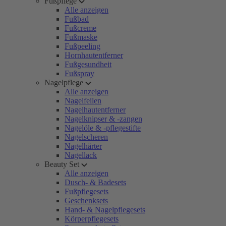
Fußpflege
Alle anzeigen
Fußbad
Fußcreme
Fußmaske
Fußpeeling
Hornhautentferner
Fußgesundheit
Fußspray
Nagelpflege
Alle anzeigen
Nagelfeilen
Nagelhautentferner
Nagelknipser & -zangen
Nagelöle & -pflegestifte
Nagelscheren
Nagelhärter
Nagellack
Beauty Set
Alle anzeigen
Dusch- & Badesets
Fußpflegesets
Geschenksets
Hand- & Nagelpflegesets
Körperpflegesets