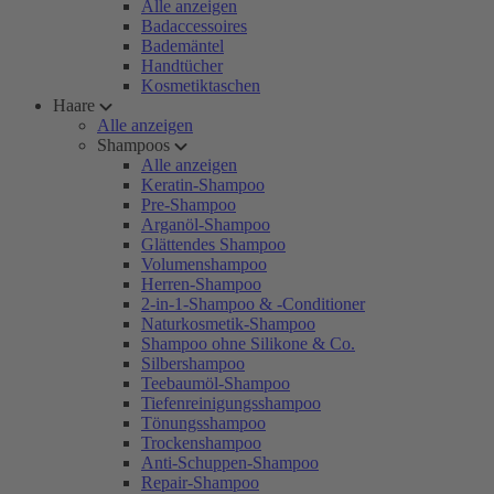
Alle anzeigen
Badaccessoires
Bademäntel
Handtücher
Kosmetiktaschen
Haare
Alle anzeigen
Shampoos
Alle anzeigen
Keratin-Shampoo
Pre-Shampoo
Arganöl-Shampoo
Glättendes Shampoo
Volumenshampoo
Herren-Shampoo
2-in-1-Shampoo & -Conditioner
Naturkosmetik-Shampoo
Shampoo ohne Silikone & Co.
Silbershampoo
Teebaumöl-Shampoo
Tiefenreinigungsshampoo
Tönungsshampoo
Trockenshampoo
Anti-Schuppen-Shampoo
Repair-Shampoo