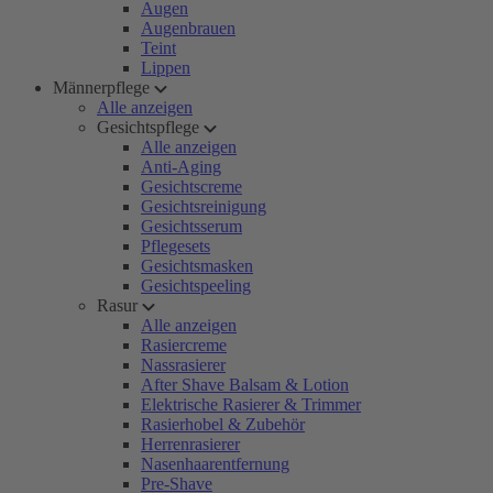
Augen
Augenbrauen
Teint
Lippen
Männerpflege
Alle anzeigen
Gesichtspflege
Alle anzeigen
Anti-Aging
Gesichtscreme
Gesichtsreinigung
Gesichtsserum
Pflegesets
Gesichtsmasken
Gesichtspeeling
Rasur
Alle anzeigen
Rasiercreme
Nassrasierer
After Shave Balsam & Lotion
Elektrische Rasierer & Trimmer
Rasierhobel & Zubehör
Herrenrasierer
Nasenhaarentfernung
Pre-Shave