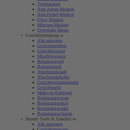
Tuchmasken
Anti-Aging-Masken
Anti-Pickel-Masken
Glow Masken
Mitesser-Masken
Overnight Maske
Gesichtsreinigung
Alle anzeigen
Gesichtspeeling
Gesichtswasser
Mizellenwasser
Reinigungsgel
Reinigungsöl
Abschminkpads
Abschminktücher
Gesichtsreinigungssets
Gesichtsseife
Make-up-Entferner
Reinigungscreme
Reinigungsmilch
Reinigungspuder
Reinigungsschaum
Beauty Tools & Zubehör
Alle anzeigen
Gesichtsmassage