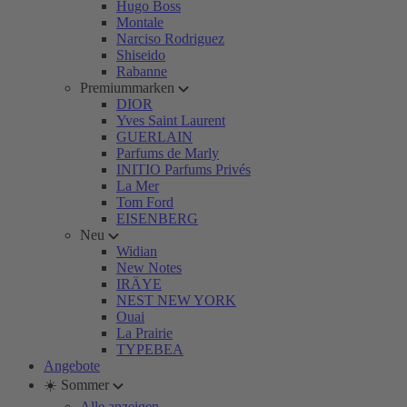
Hugo Boss
Montale
Narciso Rodriguez
Shiseido
Rabanne
Premiummarken
DIOR
Yves Saint Laurent
GUERLAIN
Parfums de Marly
INITIO Parfums Privés
La Mer
Tom Ford
EISENBERG
Neu
Widian
New Notes
IRÄYE
NEST NEW YORK
Ouai
La Prairie
TYPEBEA
Angebote
☀️ Sommer
Alle anzeigen