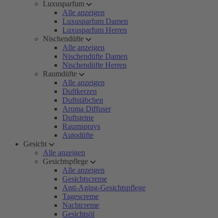
Luxusparfum
Alle anzeigen
Luxusparfum Damen
Luxusparfum Herren
Nischendüfte
Alle anzeigen
Nischendüfte Damen
Nischendüfte Herren
Raumdüfte
Alle anzeigen
Duftkerzen
Duftstäbchen
Aroma Diffuser
Duftsteine
Raumsprays
Autodüfte
Gesicht
Alle anzeigen
Gesichtspflege
Alle anzeigen
Gesichtscreme
Anti-Aging-Gesichtspflege
Tagescreme
Nachtcreme
Gesichtsöl