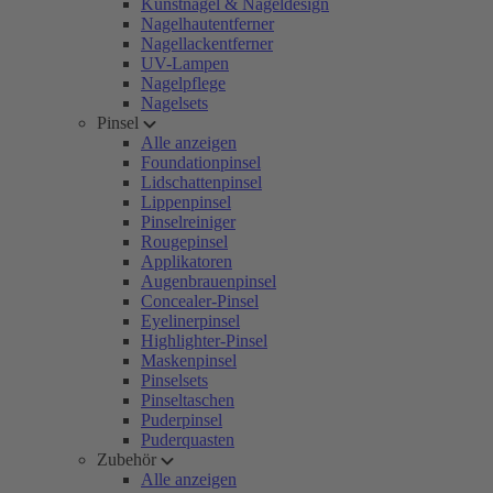
Kunstnägel & Nageldesign
Nagelhautentferner
Nagellackentferner
UV-Lampen
Nagelpflege
Nagelsets
Pinsel
Alle anzeigen
Foundationpinsel
Lidschattenpinsel
Lippenpinsel
Pinselreiniger
Rougepinsel
Applikatoren
Augenbrauenpinsel
Concealer-Pinsel
Eyelinerpinsel
Highlighter-Pinsel
Maskenpinsel
Pinselsets
Pinseltaschen
Puderpinsel
Puderquasten
Zubehör
Alle anzeigen