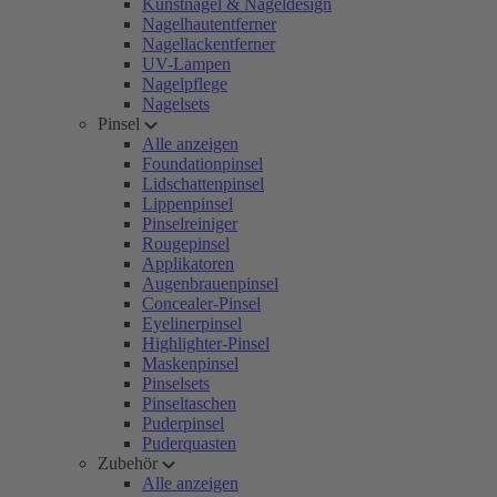
Kunstnägel & Nageldesign
Nagelhautentferner
Nagellackentferner
UV-Lampen
Nagelpflege
Nagelsets
Pinsel
Alle anzeigen
Foundationpinsel
Lidschattenpinsel
Lippenpinsel
Pinselreiniger
Rougepinsel
Applikatoren
Augenbrauenpinsel
Concealer-Pinsel
Eyelinerpinsel
Highlighter-Pinsel
Maskenpinsel
Pinselsets
Pinseltaschen
Puderpinsel
Puderquasten
Zubehör
Alle anzeigen