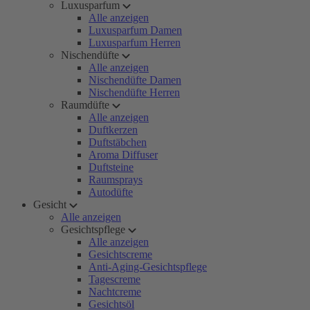
Luxusparfum
Alle anzeigen
Luxusparfum Damen
Luxusparfum Herren
Nischendüfte
Alle anzeigen
Nischendüfte Damen
Nischendüfte Herren
Raumdüfte
Alle anzeigen
Duftkerzen
Duftstäbchen
Aroma Diffuser
Duftsteine
Raumsprays
Autodüfte
Gesicht
Alle anzeigen
Gesichtspflege
Alle anzeigen
Gesichtscreme
Anti-Aging-Gesichtspflege
Tagescreme
Nachtcreme
Gesichtsöl