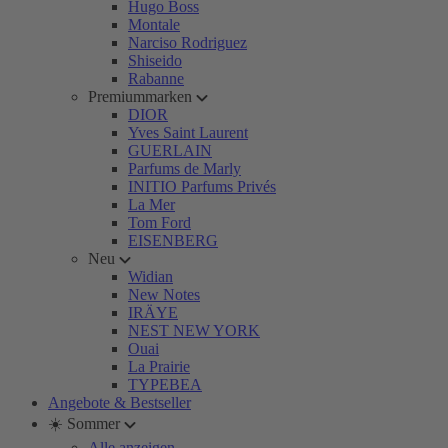
Hugo Boss
Montale
Narciso Rodriguez
Shiseido
Rabanne
Premiummarken
DIOR
Yves Saint Laurent
GUERLAIN
Parfums de Marly
INITIO Parfums Privés
La Mer
Tom Ford
EISENBERG
Neu
Widian
New Notes
IRÄYE
NEST NEW YORK
Ouai
La Prairie
TYPEBEA
Angebote & Bestseller
☀️ Sommer
Alle anzeigen