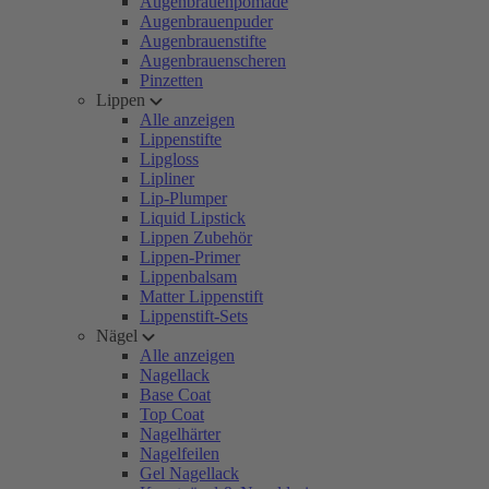
Augenbrauenpomade
Augenbrauenpuder
Augenbrauenstifte
Augenbrauenscheren
Pinzetten
Lippen
Alle anzeigen
Lippenstifte
Lipgloss
Lipliner
Lip-Plumper
Liquid Lipstick
Lippen Zubehör
Lippen-Primer
Lippenbalsam
Matter Lippenstift
Lippenstift-Sets
Nägel
Alle anzeigen
Nagellack
Base Coat
Top Coat
Nagelhärter
Nagelfeilen
Gel Nagellack