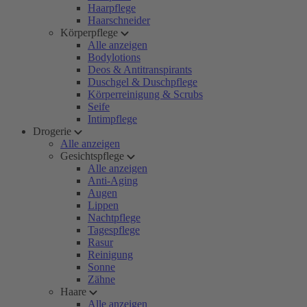
Haarpflege
Haarschneider
Körperpflege
Alle anzeigen
Bodylotions
Deos & Antitranspirants
Duschgel & Duschpflege
Körperreinigung & Scrubs
Seife
Intimpflege
Drogerie
Alle anzeigen
Gesichtspflege
Alle anzeigen
Anti-Aging
Augen
Lippen
Nachtpflege
Tagespflege
Rasur
Reinigung
Sonne
Zähne
Haare
Alle anzeigen