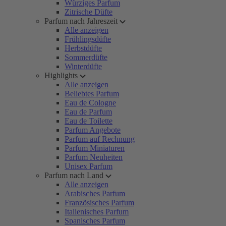
Würziges Parfum
Zitrische Düfte
Parfum nach Jahreszeit
Alle anzeigen
Frühlingsdüfte
Herbstdüfte
Sommerdüfte
Winterdüfte
Highlights
Alle anzeigen
Beliebtes Parfum
Eau de Cologne
Eau de Parfum
Eau de Toilette
Parfum Angebote
Parfum auf Rechnung
Parfum Miniaturen
Parfum Neuheiten
Unisex Parfum
Parfum nach Land
Alle anzeigen
Arabisches Parfum
Französisches Parfum
Italienisches Parfum
Spanisches Parfum