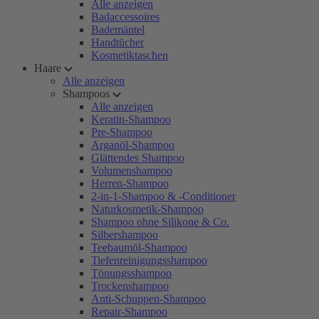
Alle anzeigen
Badaccessoires
Bademäntel
Handtücher
Kosmetiktaschen
Haare
Alle anzeigen
Shampoos
Alle anzeigen
Keratin-Shampoo
Pre-Shampoo
Arganöl-Shampoo
Glättendes Shampoo
Volumenshampoo
Herren-Shampoo
2-in-1-Shampoo & -Conditioner
Naturkosmetik-Shampoo
Shampoo ohne Silikone & Co.
Silbershampoo
Teebaumöl-Shampoo
Tiefenreinigungsshampoo
Tönungsshampoo
Trockenshampoo
Anti-Schuppen-Shampoo
Repair-Shampoo