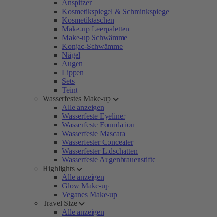
Anspitzer
Kosmetikspiegel & Schminkspiegel
Kosmetiktaschen
Make-up Leerpaletten
Make-up Schwämme
Konjac-Schwämme
Nägel
Augen
Lippen
Sets
Teint
Wasserfestes Make-up
Alle anzeigen
Wasserfeste Eyeliner
Wasserfeste Foundation
Wasserfeste Mascara
Wasserfester Concealer
Wasserfester Lidschatten
Wasserfeste Augenbrauenstifte
Highlights
Alle anzeigen
Glow Make-up
Veganes Make-up
Travel Size
Alle anzeigen