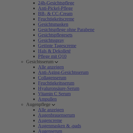
24h-Gesichtspflege
Anti-Pickel-Pflege
BB- & CC-Cream
Feuchtigkeitscreme
Gesichtsmasken
Gesichtspflege ohne Parabene
Gesichtspflegesets
Gesichtsspray
Getönte Tagescreme
Hals & Dekolleté
Pflege mit Q10
Gesichtsserum
Alle anzeigen
Anti-Aging-Gesichtsserum
Collagenserum
Feuchtigkeitsserum
Hyaluronsäure-Serum
Vitamin C Serum
Ampullen
Augenpflege
Alle anzeigen
Augenbrauenserum
Augencreme
Augenmasken & -pads
Augenserum