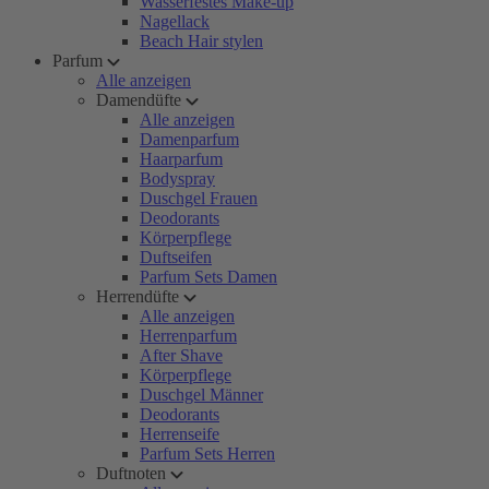
Wasserfestes Make-up
Nagellack
Beach Hair stylen
Parfum
Alle anzeigen
Damendüfte
Alle anzeigen
Damenparfum
Haarparfum
Bodyspray
Duschgel Frauen
Deodorants
Körperpflege
Duftseifen
Parfum Sets Damen
Herrendüfte
Alle anzeigen
Herrenparfum
After Shave
Körperpflege
Duschgel Männer
Deodorants
Herrenseife
Parfum Sets Herren
Duftnoten