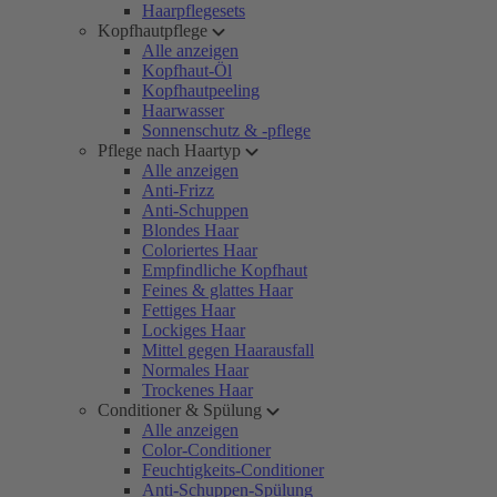
Haarpflegesets
Kopfhautpflege
Alle anzeigen
Kopfhaut-Öl
Kopfhautpeeling
Haarwasser
Sonnenschutz & -pflege
Pflege nach Haartyp
Alle anzeigen
Anti-Frizz
Anti-Schuppen
Blondes Haar
Coloriertes Haar
Empfindliche Kopfhaut
Feines & glattes Haar
Fettiges Haar
Lockiges Haar
Mittel gegen Haarausfall
Normales Haar
Trockenes Haar
Conditioner & Spülung
Alle anzeigen
Color-Conditioner
Feuchtigkeits-Conditioner
Anti-Schuppen-Spülung