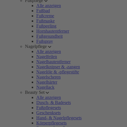
Fußpflege
Alle anzeigen
Fußbad
Fußcreme
Fußmaske
Fußpeeling
Hornhautentferner
Fußgesundheit
Fußspray
Nagelpflege
Alle anzeigen
Nagelfeilen
Nagelhautentferner
Nagelknipser & -zangen
Nagelöle & -pflegestifte
Nagelscheren
Nagelhärter
Nagellack
Beauty Set
Alle anzeigen
Dusch- & Badesets
Fußpflegesets
Geschenksets
Hand- & Nagelpflegesets
Körperpflegesets