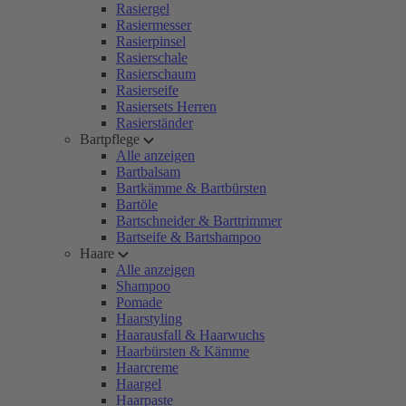
Rasiergel
Rasiermesser
Rasierpinsel
Rasierschale
Rasierschaum
Rasierseife
Rasiersets Herren
Rasierständer
Bartpflege
Alle anzeigen
Bartbalsam
Bartkämme & Bartbürsten
Bartöle
Bartschneider & Barttrimmer
Bartseife & Bartshampoo
Haare
Alle anzeigen
Shampoo
Pomade
Haarstyling
Haarausfall & Haarwuchs
Haarbürsten & Kämme
Haarcreme
Haargel
Haarpaste