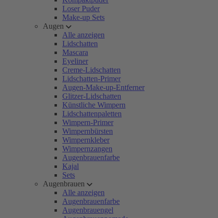
Loser Puder
Make-up Sets
Augen
Alle anzeigen
Lidschatten
Mascara
Eyeliner
Creme-Lidschatten
Lidschatten-Primer
Augen-Make-up-Entferner
Glitzer-Lidschatten
Künstliche Wimpern
Lidschattenpaletten
Wimpern-Primer
Wimpernbürsten
Wimpernkleber
Wimpernzangen
Augenbrauenfarbe
Kajal
Sets
Augenbrauen
Alle anzeigen
Augenbrauenfarbe
Augenbrauengel