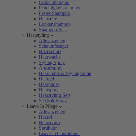
Color-Shampoo
Feuchtigkeitsshampoo
Festes Shampoo
Haarseife
Lockenshampoo
Shampoo-Sets
Haarstyling
Alle anzeigen
Schaumfestiger
Hitzeschutz
Haarwachs
Styling Spray
Ansatzspray
Haarcreme & Stylingcreme
Haargel
Haarpuder
Haarspray
Haarstyling-Sets
Sea Salt Spray
Leave-In Pflege
Alle anzeigen
Haaröl
Haarserum
Sprühkur
Leave-in Conditioner