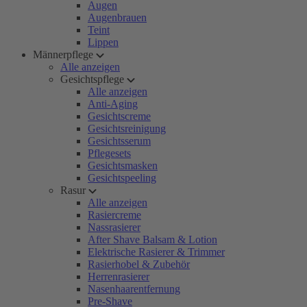
Augen
Augenbrauen
Teint
Lippen
Männerpflege
Alle anzeigen
Gesichtspflege
Alle anzeigen
Anti-Aging
Gesichtscreme
Gesichtsreinigung
Gesichtsserum
Pflegesets
Gesichtsmasken
Gesichtspeeling
Rasur
Alle anzeigen
Rasiercreme
Nassrasierer
After Shave Balsam & Lotion
Elektrische Rasierer & Trimmer
Rasierhobel & Zubehör
Herrenrasierer
Nasenhaarentfernung
Pre-Shave