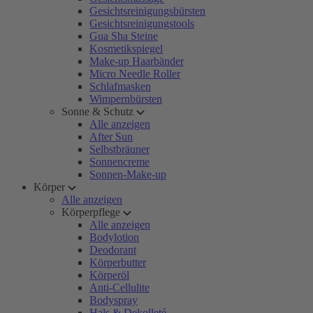
Gesichtsreinigungsbürsten
Gesichtsreinigungstools
Gua Sha Steine
Kosmetikspiegel
Make-up Haarbänder
Micro Needle Roller
Schlafmasken
Wimpernbürsten
Sonne & Schutz
Alle anzeigen
After Sun
Selbstbräuner
Sonnencreme
Sonnen-Make-up
Körper
Alle anzeigen
Körperpflege
Alle anzeigen
Bodylotion
Deodorant
Körperbutter
Körperöl
Anti-Cellulite
Bodyspray
Hals & Dekolleté