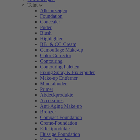
Teint
Alle anzeigen
Foundation
Concealer
Puder
Blush
Highlighter
BB- & CC-Cream
Camouflage Make-up
Color Corrector
Contouring
Contouring Paletten
Fixing Spray & Fixierpuder
Make-up Entferner
Mineralpuder
Primer
Abdeckprodukte
Accessoires
Anti-Aging Make-up
Bronzer
Compact-Foundation
Creme-Foundation
Effektprodukte
Flüssige Foundation
Kompaktpuder