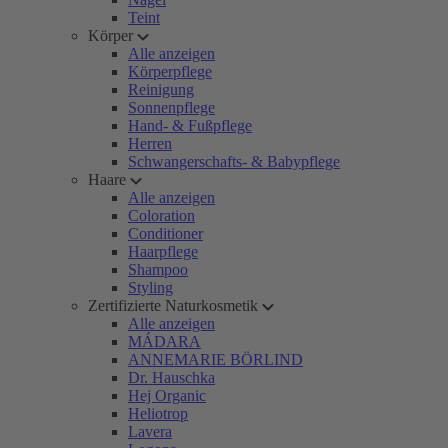
Teint
Körper
Alle anzeigen
Körperpflege
Reinigung
Sonnenpflege
Hand- & Fußpflege
Herren
Schwangerschafts- & Babypflege
Haare
Alle anzeigen
Coloration
Conditioner
Haarpflege
Shampoo
Styling
Zertifizierte Naturkosmetik
Alle anzeigen
MÁDARA
ANNEMARIE BÖRLIND
Dr. Hauschka
Hej Organic
Heliotrop
Lavera