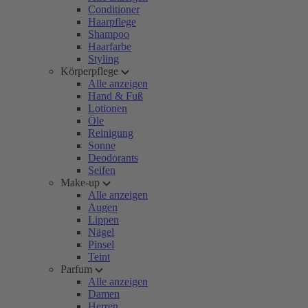
Conditioner
Haarpflege
Shampoo
Haarfarbe
Styling
Körperpflege
Alle anzeigen
Hand & Fuß
Lotionen
Öle
Reinigung
Sonne
Deodorants
Seifen
Make-up
Alle anzeigen
Augen
Lippen
Nägel
Pinsel
Teint
Parfum
Alle anzeigen
Damen
Herren