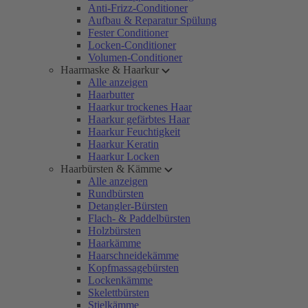
Anti-Frizz-Conditioner
Aufbau & Reparatur Spülung
Fester Conditioner
Locken-Conditioner
Volumen-Conditioner
Haarmaske & Haarkur
Alle anzeigen
Haarbutter
Haarkur trockenes Haar
Haarkur gefärbtes Haar
Haarkur Feuchtigkeit
Haarkur Keratin
Haarkur Locken
Haarbürsten & Kämme
Alle anzeigen
Rundbürsten
Detangler-Bürsten
Flach- & Paddelbürsten
Holzbürsten
Haarkämme
Haarschneidekämme
Kopfmassagebürsten
Lockenkämme
Skelettbürsten
Stielkämme