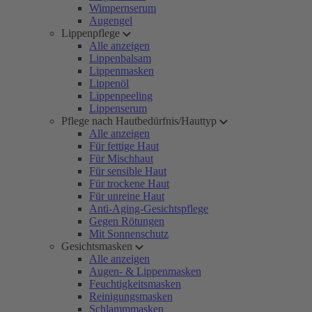
Wimpernserum
Augengel
Lippenpflege
Alle anzeigen
Lippenbalsam
Lippenmasken
Lippenöl
Lippenpeeling
Lippenserum
Pflege nach Hautbedürfnis/Hauttyp
Alle anzeigen
Für fettige Haut
Für Mischhaut
Für sensible Haut
Für trockene Haut
Für unreine Haut
Anti-Aging-Gesichtspflege
Gegen Rötungen
Mit Sonnenschutz
Gesichtsmasken
Alle anzeigen
Augen- & Lippenmasken
Feuchtigkeitsmasken
Reinigungsmasken
Schlammmasken