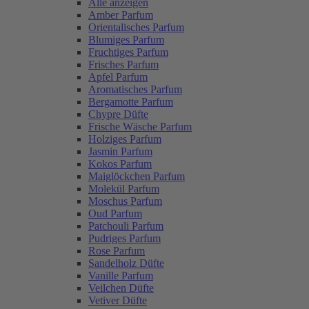
Alle anzeigen
Amber Parfum
Orientalisches Parfum
Blumiges Parfum
Fruchtiges Parfum
Frisches Parfum
Apfel Parfum
Aromatisches Parfum
Bergamotte Parfum
Chypre Düfte
Frische Wäsche Parfum
Holziges Parfum
Jasmin Parfum
Kokos Parfum
Maiglöckchen Parfum
Molekül Parfum
Moschus Parfum
Oud Parfum
Patchouli Parfum
Pudriges Parfum
Rose Parfum
Sandelholz Düfte
Vanille Parfum
Veilchen Düfte
Vetiver Düfte