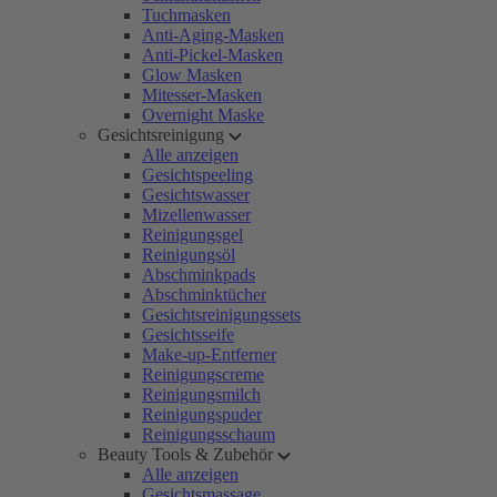
Tuchmasken
Anti-Aging-Masken
Anti-Pickel-Masken
Glow Masken
Mitesser-Masken
Overnight Maske
Gesichtsreinigung
Alle anzeigen
Gesichtspeeling
Gesichtswasser
Mizellenwasser
Reinigungsgel
Reinigungsöl
Abschminkpads
Abschminktücher
Gesichtsreinigungssets
Gesichtsseife
Make-up-Entferner
Reinigungscreme
Reinigungsmilch
Reinigungspuder
Reinigungsschaum
Beauty Tools & Zubehör
Alle anzeigen
Gesichtsmassage