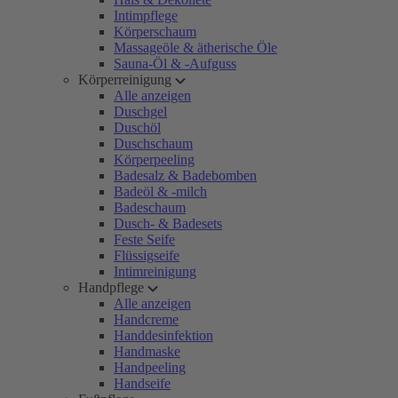
Intimpflege
Körperschaum
Massageöle & ätherische Öle
Sauna-Öl & -Aufguss
Körperreinigung
Alle anzeigen
Duschgel
Duschöl
Duschschaum
Körperpeeling
Badesalz & Badebomben
Badeöl & -milch
Badeschaum
Dusch- & Badesets
Feste Seife
Flüssigseife
Intimreinigung
Handpflege
Alle anzeigen
Handcreme
Handdesinfektion
Handmaske
Handpeeling
Handseife