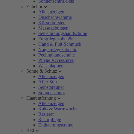
Sonnenschutz-Sets
Zubehör
Alle anzeigen
Duschschwämme
Körperbürsten
Massagebürsten
Selbstbräungshandschuhe
Fußpflegezubehör
Hand & Fuß-Schmuck
Nagelpflegezubehör
Peelinghandschuhe
Pflege Accessoires
Waschlappen
Sonne & Schutz
Alle anzeigen
After Sun
Selbstbräuner
Sonnenschutz
Haarentfernung
Alle anzeigen
Kalt- & Warmwachs
Rasierer
Rasurpflege
Enthaarungscreme
Bad