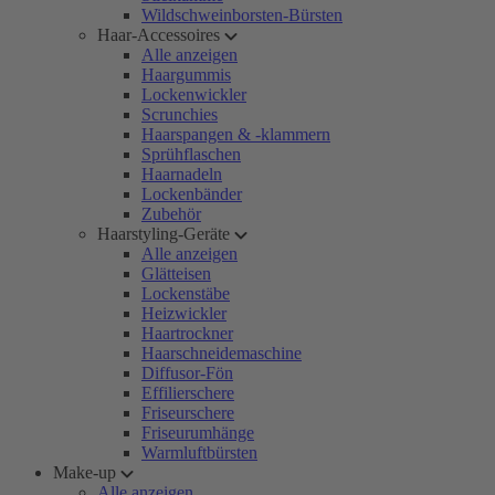
Wildschweinborsten-Bürsten
Haar-Accessoires
Alle anzeigen
Haargummis
Lockenwickler
Scrunchies
Haarspangen & -klammern
Sprühflaschen
Haarnadeln
Lockenbänder
Zubehör
Haarstyling-Geräte
Alle anzeigen
Glätteisen
Lockenstäbe
Heizwickler
Haartrockner
Haarschneidemaschine
Diffusor-Fön
Effilierschere
Friseurschere
Friseurumhänge
Warmluftbürsten
Make-up
Alle anzeigen