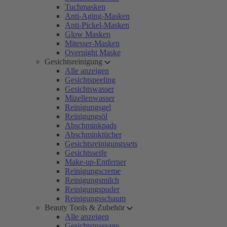
Tuchmasken
Anti-Aging-Masken
Anti-Pickel-Masken
Glow Masken
Mitesser-Masken
Overnight Maske
Gesichtsreinigung
Alle anzeigen
Gesichtspeeling
Gesichtswasser
Mizellenwasser
Reinigungsgel
Reinigungsöl
Abschminkpads
Abschminktücher
Gesichtsreinigungssets
Gesichtsseife
Make-up-Entferner
Reinigungscreme
Reinigungsmilch
Reinigungspuder
Reinigungsschaum
Beauty Tools & Zubehör
Alle anzeigen
Gesichtsmassage