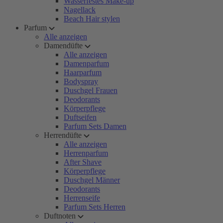
Wasserfestes Make-up
Nagellack
Beach Hair stylen
Parfum
Alle anzeigen
Damendüfte
Alle anzeigen
Damenparfum
Haarparfum
Bodyspray
Duschgel Frauen
Deodorants
Körperpflege
Duftseifen
Parfum Sets Damen
Herrendüfte
Alle anzeigen
Herrenparfum
After Shave
Körperpflege
Duschgel Männer
Deodorants
Herrenseife
Parfum Sets Herren
Duftnoten