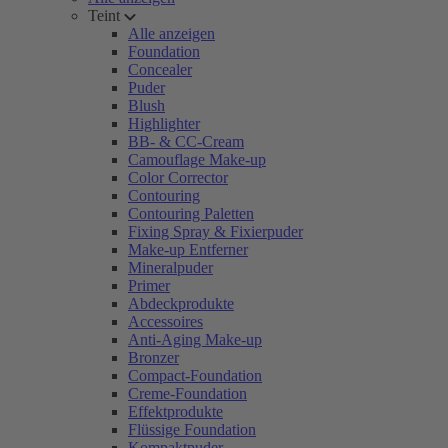
Teint
Alle anzeigen
Foundation
Concealer
Puder
Blush
Highlighter
BB- & CC-Cream
Camouflage Make-up
Color Corrector
Contouring
Contouring Paletten
Fixing Spray & Fixierpuder
Make-up Entferner
Mineralpuder
Primer
Abdeckprodukte
Accessoires
Anti-Aging Make-up
Bronzer
Compact-Foundation
Creme-Foundation
Effektprodukte
Flüssige Foundation
Kompaktpuder