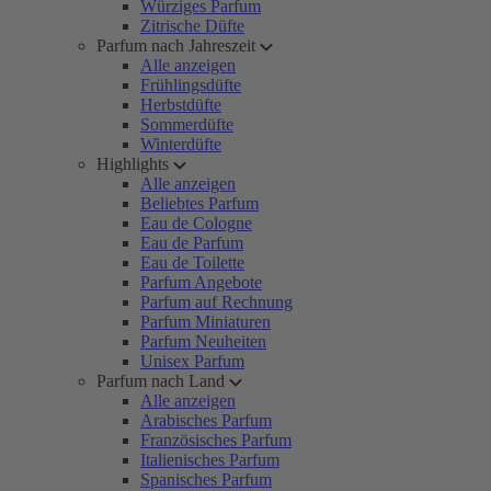
Würziges Parfum
Zitrische Düfte
Parfum nach Jahreszeit
Alle anzeigen
Frühlingsdüfte
Herbstdüfte
Sommerdüfte
Winterdüfte
Highlights
Alle anzeigen
Beliebtes Parfum
Eau de Cologne
Eau de Parfum
Eau de Toilette
Parfum Angebote
Parfum auf Rechnung
Parfum Miniaturen
Parfum Neuheiten
Unisex Parfum
Parfum nach Land
Alle anzeigen
Arabisches Parfum
Französisches Parfum
Italienisches Parfum
Spanisches Parfum