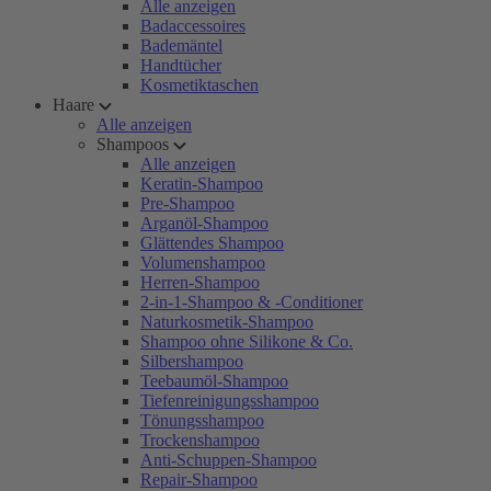
Alle anzeigen
Badaccessoires
Bademäntel
Handtücher
Kosmetiktaschen
Haare
Alle anzeigen
Shampoos
Alle anzeigen
Keratin-Shampoo
Pre-Shampoo
Arganöl-Shampoo
Glättendes Shampoo
Volumenshampoo
Herren-Shampoo
2-in-1-Shampoo & -Conditioner
Naturkosmetik-Shampoo
Shampoo ohne Silikone & Co.
Silbershampoo
Teebaumöl-Shampoo
Tiefenreinigungsshampoo
Tönungsshampoo
Trockenshampoo
Anti-Schuppen-Shampoo
Repair-Shampoo