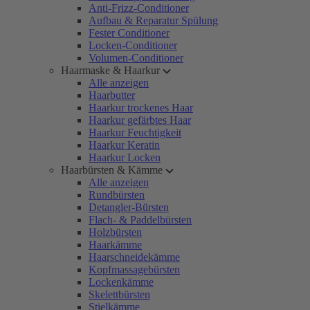
Anti-Frizz-Conditioner
Aufbau & Reparatur Spülung
Fester Conditioner
Locken-Conditioner
Volumen-Conditioner
Haarmaske & Haarkur
Alle anzeigen
Haarbutter
Haarkur trockenes Haar
Haarkur gefärbtes Haar
Haarkur Feuchtigkeit
Haarkur Keratin
Haarkur Locken
Haarbürsten & Kämme
Alle anzeigen
Rundbürsten
Detangler-Bürsten
Flach- & Paddelbürsten
Holzbürsten
Haarkämme
Haarschneidekämme
Kopfmassagebürsten
Lockenkämme
Skelettbürsten
Stielkämme