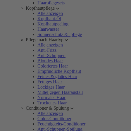
Haarpflegesets
Kopfhautpflege
Alle anzeigen
Kopfhaut-Öl
Kopfhautpeeling
Haarwasser
Sonnenschutz & -pflege
Pflege nach Haartyp
Alle anzeigen
Anti-Frizz
Anti-Schuppen
Blondes Haar
Coloriertes Haar
Empfindliche Kopfhaut
Feines & glattes Haar
Fettiges Haar
Lockiges Haar
Mittel gegen Haarausfall
Normales Haar
Trockenes Haar
Conditioner & Spülung
Alle anzeigen
Color-Conditioner
Feuchtigkeits-Conditioner
Anti-Schuppen-Spülung