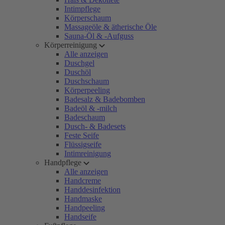
Intimpflege
Körperschaum
Massageöle & ätherische Öle
Sauna-Öl & -Aufguss
Körperreinigung
Alle anzeigen
Duschgel
Duschöl
Duschschaum
Körperpeeling
Badesalz & Badebomben
Badeöl & -milch
Badeschaum
Dusch- & Badesets
Feste Seife
Flüssigseife
Intimreinigung
Handpflege
Alle anzeigen
Handcreme
Handdesinfektion
Handmaske
Handpeeling
Handseife