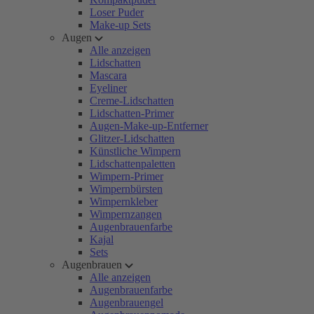
Loser Puder
Make-up Sets
Augen
Alle anzeigen
Lidschatten
Mascara
Eyeliner
Creme-Lidschatten
Lidschatten-Primer
Augen-Make-up-Entferner
Glitzer-Lidschatten
Künstliche Wimpern
Lidschattenpaletten
Wimpern-Primer
Wimpernbürsten
Wimpernkleber
Wimpernzangen
Augenbrauenfarbe
Kajal
Sets
Augenbrauen
Alle anzeigen
Augenbrauenfarbe
Augenbrauengel