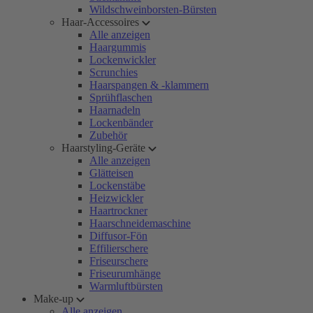
Wildschweinborsten-Bürsten
Haar-Accessoires
Alle anzeigen
Haargummis
Lockenwickler
Scrunchies
Haarspangen & -klammern
Sprühflaschen
Haarnadeln
Lockenbänder
Zubehör
Haarstyling-Geräte
Alle anzeigen
Glätteisen
Lockenstäbe
Heizwickler
Haartrockner
Haarschneidemaschine
Diffusor-Fön
Effilierschere
Friseurschere
Friseurumhänge
Warmluftbürsten
Make-up
Alle anzeigen