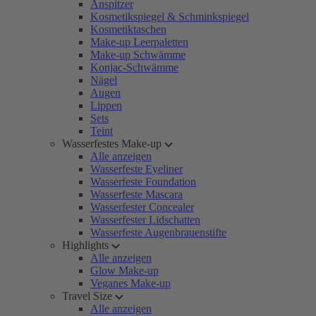
Anspitzer
Kosmetikspiegel & Schminkspiegel
Kosmetiktaschen
Make-up Leerpaletten
Make-up Schwämme
Konjac-Schwämme
Nägel
Augen
Lippen
Sets
Teint
Wasserfestes Make-up
Alle anzeigen
Wasserfeste Eyeliner
Wasserfeste Foundation
Wasserfeste Mascara
Wasserfester Concealer
Wasserfester Lidschatten
Wasserfeste Augenbrauenstifte
Highlights
Alle anzeigen
Glow Make-up
Veganes Make-up
Travel Size
Alle anzeigen