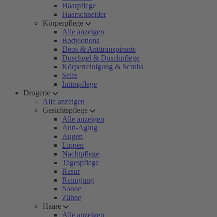
Haarpflege
Haarschneider
Körperpflege
Alle anzeigen
Bodylotions
Deos & Antitranspirants
Duschgel & Duschpflege
Körperreinigung & Scrubs
Seife
Intimpflege
Drogerie
Alle anzeigen
Gesichtspflege
Alle anzeigen
Anti-Aging
Augen
Lippen
Nachtpflege
Tagespflege
Rasur
Reinigung
Sonne
Zähne
Haare
Alle anzeigen