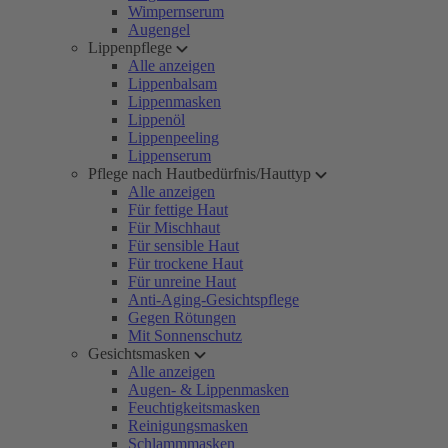
Wimpernserum
Augengel
Lippenpflege
Alle anzeigen
Lippenbalsam
Lippenmasken
Lippenöl
Lippenpeeling
Lippenserum
Pflege nach Hautbedürfnis/Hauttyp
Alle anzeigen
Für fettige Haut
Für Mischhaut
Für sensible Haut
Für trockene Haut
Für unreine Haut
Anti-Aging-Gesichtspflege
Gegen Rötungen
Mit Sonnenschutz
Gesichtsmasken
Alle anzeigen
Augen- & Lippenmasken
Feuchtigkeitsmasken
Reinigungsmasken
Schlammmasken