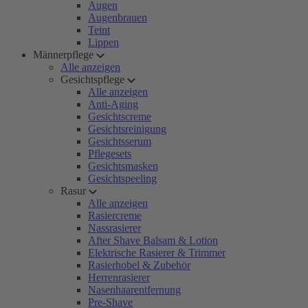
Augen
Augenbrauen
Teint
Lippen
Männerpflege
Alle anzeigen
Gesichtspflege
Alle anzeigen
Anti-Aging
Gesichtscreme
Gesichtsreinigung
Gesichtsserum
Pflegesets
Gesichtsmasken
Gesichtspeeling
Rasur
Alle anzeigen
Rasiercreme
Nassrasierer
After Shave Balsam & Lotion
Elektrische Rasierer & Trimmer
Rasierhobel & Zubehör
Herrenrasierer
Nasenhaarentfernung
Pre-Shave