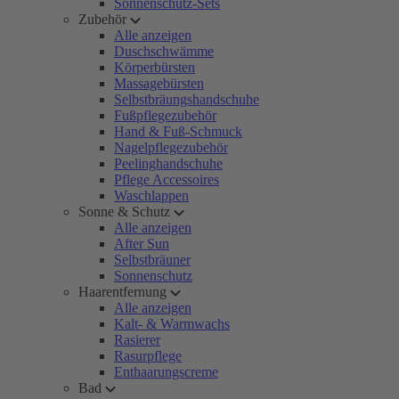
Sonnenschutz-Sets
Zubehör
Alle anzeigen
Duschschwämme
Körperbürsten
Massagebürsten
Selbstbräungshandschuhe
Fußpflegezubehör
Hand & Fuß-Schmuck
Nagelpflegezubehör
Peelinghandschuhe
Pflege Accessoires
Waschlappen
Sonne & Schutz
Alle anzeigen
After Sun
Selbstbräuner
Sonnenschutz
Haarentfernung
Alle anzeigen
Kalt- & Warmwachs
Rasierer
Rasurpflege
Enthaarungscreme
Bad