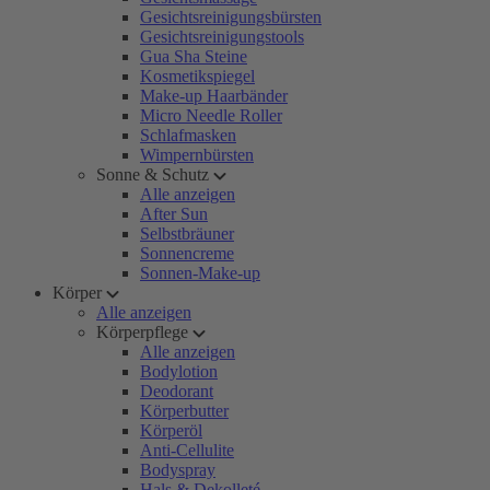
Gesichtsreinigungsbürsten
Gesichtsreinigungstools
Gua Sha Steine
Kosmetikspiegel
Make-up Haarbänder
Micro Needle Roller
Schlafmasken
Wimpernbürsten
Sonne & Schutz
Alle anzeigen
After Sun
Selbstbräuner
Sonnencreme
Sonnen-Make-up
Körper
Alle anzeigen
Körperpflege
Alle anzeigen
Bodylotion
Deodorant
Körperbutter
Körperöl
Anti-Cellulite
Bodyspray
Hals & Dekolleté