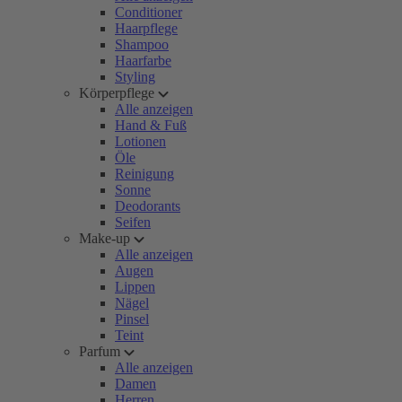
Conditioner
Haarpflege
Shampoo
Haarfarbe
Styling
Körperpflege
Alle anzeigen
Hand & Fuß
Lotionen
Öle
Reinigung
Sonne
Deodorants
Seifen
Make-up
Alle anzeigen
Augen
Lippen
Nägel
Pinsel
Teint
Parfum
Alle anzeigen
Damen
Herren