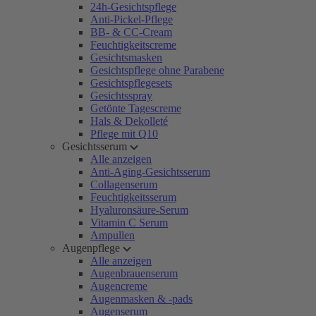
24h-Gesichtspflege
Anti-Pickel-Pflege
BB- & CC-Cream
Feuchtigkeitscreme
Gesichtsmasken
Gesichtspflege ohne Parabene
Gesichtspflegesets
Gesichtsspray
Getönte Tagescreme
Hals & Dekolleté
Pflege mit Q10
Gesichtsserum
Alle anzeigen
Anti-Aging-Gesichtsserum
Collagenserum
Feuchtigkeitsserum
Hyaluronsäure-Serum
Vitamin C Serum
Ampullen
Augenpflege
Alle anzeigen
Augenbrauenserum
Augencreme
Augenmasken & -pads
Augenserum