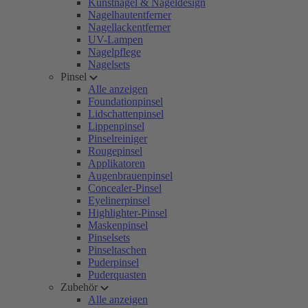
Kunstnägel & Nageldesign
Nagelhautentferner
Nagellackentferner
UV-Lampen
Nagelpflege
Nagelsets
Pinsel
Alle anzeigen
Foundationpinsel
Lidschattenpinsel
Lippenpinsel
Pinselreiniger
Rougepinsel
Applikatoren
Augenbrauenpinsel
Concealer-Pinsel
Eyelinerpinsel
Highlighter-Pinsel
Maskenpinsel
Pinselsets
Pinseltaschen
Puderpinsel
Puderquasten
Zubehör
Alle anzeigen