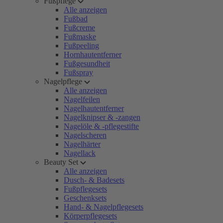
Fußpflege
Alle anzeigen
Fußbad
Fußcreme
Fußmaske
Fußpeeling
Hornhautentferner
Fußgesundheit
Fußspray
Nagelpflege
Alle anzeigen
Nagelfeilen
Nagelhautentferner
Nagelknipser & -zangen
Nagelöle & -pflegestifte
Nagelscheren
Nagelhärter
Nagellack
Beauty Set
Alle anzeigen
Dusch- & Badesets
Fußpflegesets
Geschenksets
Hand- & Nagelpflegesets
Körperpflegesets