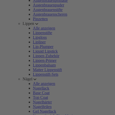
Augenbrauenpomade
Augenbrauenpuder
Augenbrauenstifte
Augenbrauenscheren
Pinzetten
Lippen
Alle anzeigen
Lippenstifte
Lipgloss
Lipliner
Lip-Plumper
Liquid Lipstick
Lippen Zubehör
Lippen-Primer
Lippenbalsam
Matter Lippenstift
Lippenstift-Sets
Nägel
Alle anzeigen
Nagellack
Base Coat
Top Coat
Nagelhärter
Nagelfeilen
Gel Nagellack