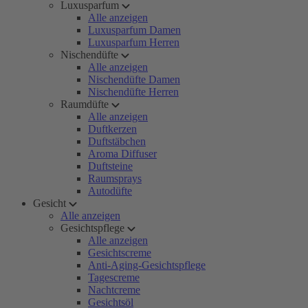
Luxusparfum
Alle anzeigen
Luxusparfum Damen
Luxusparfum Herren
Nischendüfte
Alle anzeigen
Nischendüfte Damen
Nischendüfte Herren
Raumdüfte
Alle anzeigen
Duftkerzen
Duftstäbchen
Aroma Diffuser
Duftsteine
Raumsprays
Autodüfte
Gesicht
Alle anzeigen
Gesichtspflege
Alle anzeigen
Gesichtscreme
Anti-Aging-Gesichtspflege
Tagescreme
Nachtcreme
Gesichtsöl