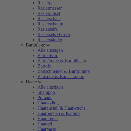
Rasiergel
Rasiermesser
Rasierpinsel
Rasierschale
Rasierschaum
Rasierseife
Rasiersets Herren
Rasierständer
Bartpflege
Alle anzeigen
Bartbalsam
Bartkämme & Bartbürsten
Bartöle
Bartschneider & Barttrimmer
Bartseife & Bartshampoo
Haare
Alle anzeigen
Shampoo
Pomade
Haarstyling
Haarausfall & Haarwuchs
Haarbürsten & Kämme
Haarcreme
Haargel
Haarpaste