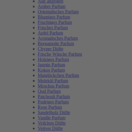
Alle anzeigen
Amber Parfum
Orientalisches Parfum
Blumiges Parfum
Fruchtiges Parfum
Frisches Parfum
Apfel Parfum
Aromatisches Parfum
Bergamotte Parfum
Chypre Düfte
Frische Wäsche Parfum
Holziges Parfum
Jasmin Parfum
Kokos Parfum
Maiglöckchen Parfum
Molekül Parfum
Moschus Parfum
Oud Parfum
Patchouli Parfum
Pudriges Parfum
Rose Parfum
Sandelholz Düfte
Vanille Parfum
Veilchen Düfte
Vetiver Düfte