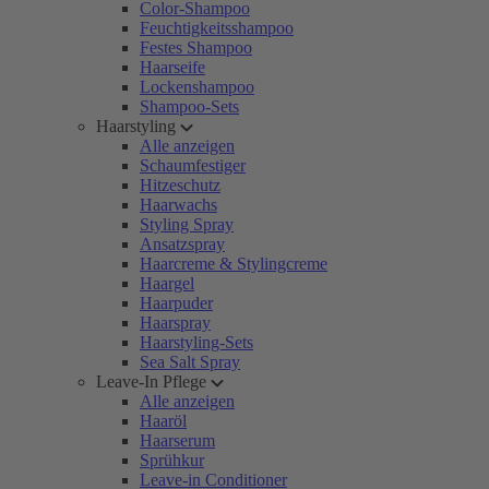
Color-Shampoo
Feuchtigkeitsshampoo
Festes Shampoo
Haarseife
Lockenshampoo
Shampoo-Sets
Haarstyling
Alle anzeigen
Schaumfestiger
Hitzeschutz
Haarwachs
Styling Spray
Ansatzspray
Haarcreme & Stylingcreme
Haargel
Haarpuder
Haarspray
Haarstyling-Sets
Sea Salt Spray
Leave-In Pflege
Alle anzeigen
Haaröl
Haarserum
Sprühkur
Leave-in Conditioner