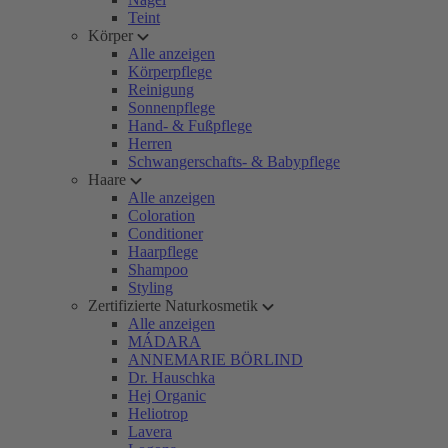
Teint
Körper
Alle anzeigen
Körperpflege
Reinigung
Sonnenpflege
Hand- & Fußpflege
Herren
Schwangerschafts- & Babypflege
Haare
Alle anzeigen
Coloration
Conditioner
Haarpflege
Shampoo
Styling
Zertifizierte Naturkosmetik
Alle anzeigen
MÁDARA
ANNEMARIE BÖRLIND
Dr. Hauschka
Hej Organic
Heliotrop
Lavera