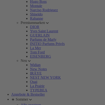
Hugo Boss
Montale
Narciso Rodriguez
Shiseido
Rabanne
Premiummarken
DIOR
Yves Saint Laurent
GUERLAIN
Parfums de Marly
INITIO Parfums Privés
La Mer
Tom Ford
EISENBERG
Neu
Widian
New Notes
IRÄYE
NEST NEW YORK
Ouai
La Prairie
TYPEBEA
Angebote & Bestseller
☀️ Sommer
Alle anzeigen