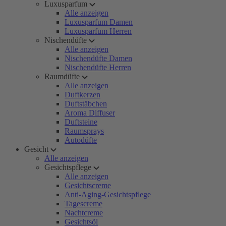
Luxusparfum
Alle anzeigen
Luxusparfum Damen
Luxusparfum Herren
Nischendüfte
Alle anzeigen
Nischendüfte Damen
Nischendüfte Herren
Raumdüfte
Alle anzeigen
Duftkerzen
Duftstäbchen
Aroma Diffuser
Duftsteine
Raumsprays
Autodüfte
Gesicht
Alle anzeigen
Gesichtspflege
Alle anzeigen
Gesichtscreme
Anti-Aging-Gesichtspflege
Tagescreme
Nachtcreme
Gesichtsöl