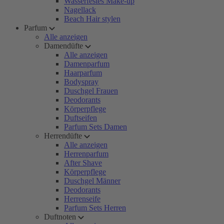
Wasserfestes Make-up
Nagellack
Beach Hair stylen
Parfum
Alle anzeigen
Damendüfte
Alle anzeigen
Damenparfum
Haarparfum
Bodyspray
Duschgel Frauen
Deodorants
Körperpflege
Duftseifen
Parfum Sets Damen
Herrendüfte
Alle anzeigen
Herrenparfum
After Shave
Körperpflege
Duschgel Männer
Deodorants
Herrenseife
Parfum Sets Herren
Duftnoten