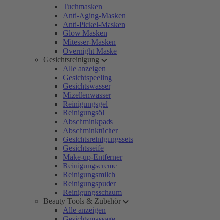
Tuchmasken
Anti-Aging-Masken
Anti-Pickel-Masken
Glow Masken
Mitesser-Masken
Overnight Maske
Gesichtsreinigung
Alle anzeigen
Gesichtspeeling
Gesichtswasser
Mizellenwasser
Reinigungsgel
Reinigungsöl
Abschminkpads
Abschminktücher
Gesichtsreinigungssets
Gesichtsseife
Make-up-Entferner
Reinigungscreme
Reinigungsmilch
Reinigungspuder
Reinigungsschaum
Beauty Tools & Zubehör
Alle anzeigen
Gesichtsmassage