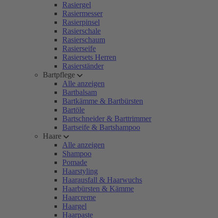
Rasiergel
Rasiermesser
Rasierpinsel
Rasierschale
Rasierschaum
Rasierseife
Rasiersets Herren
Rasierständer
Bartpflege
Alle anzeigen
Bartbalsam
Bartkämme & Bartbürsten
Bartöle
Bartschneider & Barttrimmer
Bartseife & Bartshampoo
Haare
Alle anzeigen
Shampoo
Pomade
Haarstyling
Haarausfall & Haarwuchs
Haarbürsten & Kämme
Haarcreme
Haargel
Haarpaste