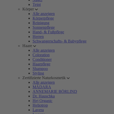
Teint
Körper
Alle anzeigen
Körperpflege
Reinigung
Sonnenpflege
Hand- & Fußpflege
Herren
Schwangerschafts- & Babypflege
Haare
Alle anzeigen
Coloration
Conditioner
Haarpflege
Shampoo
Styling
Zertifizierte Naturkosmetik
Alle anzeigen
MÁDARA
ANNEMARIE BÖRLIND
Dr. Hauschka
Hej Organic
Heliotrop
Lavera