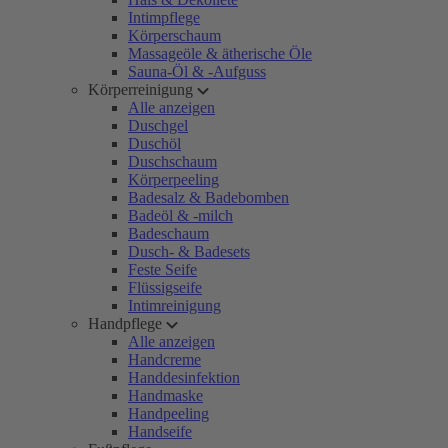
Intimpflege
Körperschaum
Massageöle & ätherische Öle
Sauna-Öl & -Aufguss
Körperreinigung
Alle anzeigen
Duschgel
Duschöl
Duschschaum
Körperpeeling
Badesalz & Badebomben
Badeöl & -milch
Badeschaum
Dusch- & Badesets
Feste Seife
Flüssigseife
Intimreinigung
Handpflege
Alle anzeigen
Handcreme
Handdesinfektion
Handmaske
Handpeeling
Handseife