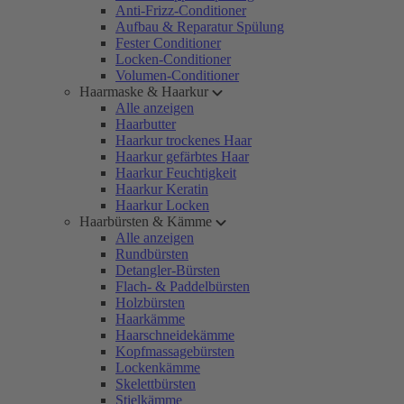
Anti-Frizz-Conditioner
Aufbau & Reparatur Spülung
Fester Conditioner
Locken-Conditioner
Volumen-Conditioner
Haarmaske & Haarkur
Alle anzeigen
Haarbutter
Haarkur trockenes Haar
Haarkur gefärbtes Haar
Haarkur Feuchtigkeit
Haarkur Keratin
Haarkur Locken
Haarbürsten & Kämme
Alle anzeigen
Rundbürsten
Detangler-Bürsten
Flach- & Paddelbürsten
Holzbürsten
Haarkämme
Haarschneidekämme
Kopfmassagebürsten
Lockenkämme
Skelettbürsten
Stielkämme