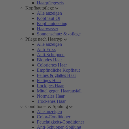
Haarpflegesets
Kopfhautpflege
Alle anzeigen
Kopfhaut-Öl
Kopfhautpeeling
Haarwasser
Sonnenschutz & -pflege
Pflege nach Haartyp
Alle anzeigen
Anti-Frizz
Anti-Schuppen
Blondes Haar
Coloriertes Haar
Empfindliche Kopfhaut
Feines & glattes Haar
Fettiges Haar
Lockiges Haar
Mittel gegen Haarausfall
Normales Haar
Trockenes Haar
Conditioner & Spülung
Alle anzeigen
Color-Conditioner
Feuchtigkeits-Conditioner
Anti-Schuppen-Spülung