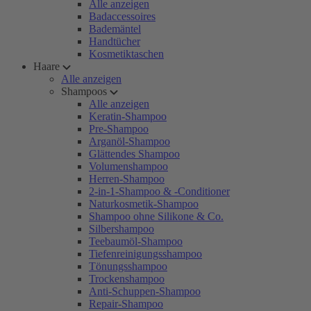
Alle anzeigen
Badaccessoires
Bademäntel
Handtücher
Kosmetiktaschen
Haare
Alle anzeigen
Shampoos
Alle anzeigen
Keratin-Shampoo
Pre-Shampoo
Arganöl-Shampoo
Glättendes Shampoo
Volumenshampoo
Herren-Shampoo
2-in-1-Shampoo & -Conditioner
Naturkosmetik-Shampoo
Shampoo ohne Silikone & Co.
Silbershampoo
Teebaumöl-Shampoo
Tiefenreinigungsshampoo
Tönungsshampoo
Trockenshampoo
Anti-Schuppen-Shampoo
Repair-Shampoo