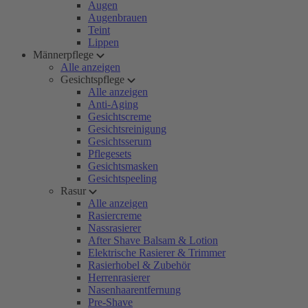
Augen
Augenbrauen
Teint
Lippen
Männerpflege
Alle anzeigen
Gesichtspflege
Alle anzeigen
Anti-Aging
Gesichtscreme
Gesichtsreinigung
Gesichtsserum
Pflegesets
Gesichtsmasken
Gesichtspeeling
Rasur
Alle anzeigen
Rasiercreme
Nassrasierer
After Shave Balsam & Lotion
Elektrische Rasierer & Trimmer
Rasierhobel & Zubehör
Herrenrasierer
Nasenhaarentfernung
Pre-Shave