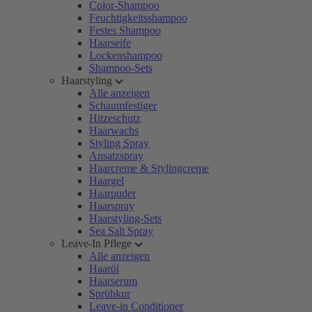
Color-Shampoo
Feuchtigkeitsshampoo
Festes Shampoo
Haarseife
Lockenshampoo
Shampoo-Sets
Haarstyling
Alle anzeigen
Schaumfestiger
Hitzeschutz
Haarwachs
Styling Spray
Ansatzspray
Haarcreme & Stylingcreme
Haargel
Haarpuder
Haarspray
Haarstyling-Sets
Sea Salt Spray
Leave-In Pflege
Alle anzeigen
Haaröl
Haarserum
Sprühkur
Leave-in Conditioner