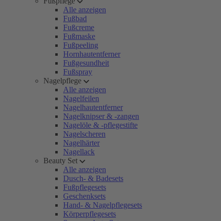
Fußpflege
Alle anzeigen
Fußbad
Fußcreme
Fußmaske
Fußpeeling
Hornhautentferner
Fußgesundheit
Fußspray
Nagelpflege
Alle anzeigen
Nagelfeilen
Nagelhautentferner
Nagelknipser & -zangen
Nagelöle & -pflegestifte
Nagelscheren
Nagelhärter
Nagellack
Beauty Set
Alle anzeigen
Dusch- & Badesets
Fußpflegesets
Geschenksets
Hand- & Nagelpflegesets
Körperpflegesets