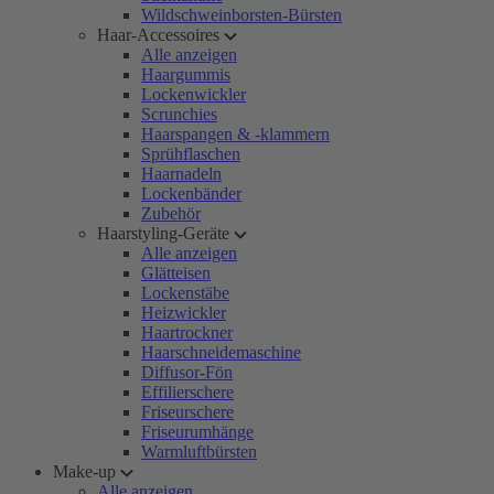
Wildschweinborsten-Bürsten
Haar-Accessoires
Alle anzeigen
Haargummis
Lockenwickler
Scrunchies
Haarspangen & -klammern
Sprühflaschen
Haarnadeln
Lockenbänder
Zubehör
Haarstyling-Geräte
Alle anzeigen
Glätteisen
Lockenstäbe
Heizwickler
Haartrockner
Haarschneidemaschine
Diffusor-Fön
Effilierschere
Friseurschere
Friseurumhänge
Warmluftbürsten
Make-up
Alle anzeigen