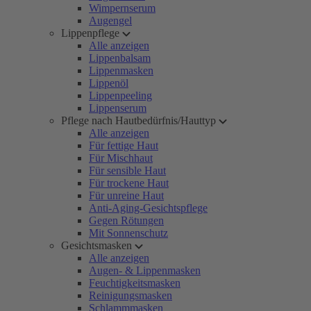
Wimpernserum
Augengel
Lippenpflege
Alle anzeigen
Lippenbalsam
Lippenmasken
Lippenöl
Lippenpeeling
Lippenserum
Pflege nach Hautbedürfnis/Hauttyp
Alle anzeigen
Für fettige Haut
Für Mischhaut
Für sensible Haut
Für trockene Haut
Für unreine Haut
Anti-Aging-Gesichtspflege
Gegen Rötungen
Mit Sonnenschutz
Gesichtsmasken
Alle anzeigen
Augen- & Lippenmasken
Feuchtigkeitsmasken
Reinigungsmasken
Schlammmasken