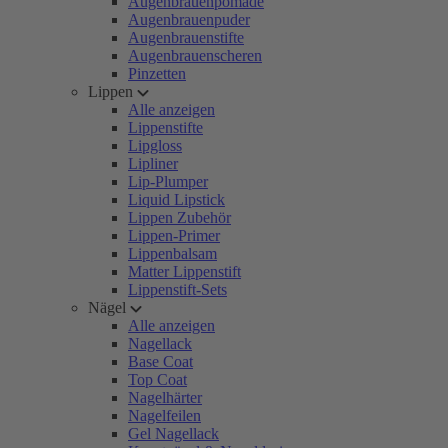
Augenbrauenpomade
Augenbrauenpuder
Augenbrauenstifte
Augenbrauenscheren
Pinzetten
Lippen
Alle anzeigen
Lippenstifte
Lipgloss
Lipliner
Lip-Plumper
Liquid Lipstick
Lippen Zubehör
Lippen-Primer
Lippenbalsam
Matter Lippenstift
Lippenstift-Sets
Nägel
Alle anzeigen
Nagellack
Base Coat
Top Coat
Nagelhärter
Nagelfeilen
Gel Nagellack