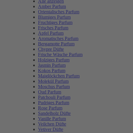
Alle anzeigen
Amber Parfum
Orientalisches Parfum
Blumiges Parfum
Fruchtiges Parfum
Frisches Parfum
Apfel Parfum
Aromatisches Parfum
Bergamotte Parfum
Chypre Düfte
Frische Wäsche Parfum
Holziges Parfum
Jasmin Parfum
Kokos Parfum
Maiglöckchen Parfum
Molekül Parfum
Moschus Parfum
Oud Parfum
Patchouli Parfum
Pudriges Parfum
Rose Parfum
Sandelholz Düfte
Vanille Parfum
Veilchen Düfte
Vetiver Düfte