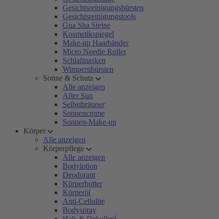
Gesichtsreinigungsbürsten
Gesichtsreinigungstools
Gua Sha Steine
Kosmetikspiegel
Make-up Haarbänder
Micro Needle Roller
Schlafmasken
Wimpernbürsten
Sonne & Schutz
Alle anzeigen
After Sun
Selbstbräuner
Sonnencreme
Sonnen-Make-up
Körper
Alle anzeigen
Körperpflege
Alle anzeigen
Bodylotion
Deodorant
Körperbutter
Körperöl
Anti-Cellulite
Bodyspray
Hals & Dekolleté