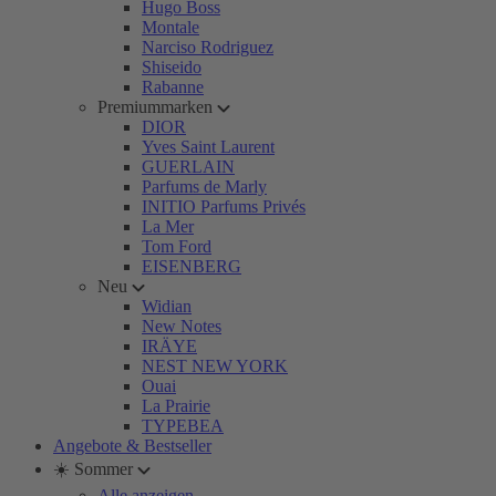
Hugo Boss
Montale
Narciso Rodriguez
Shiseido
Rabanne
Premiummarken
DIOR
Yves Saint Laurent
GUERLAIN
Parfums de Marly
INITIO Parfums Privés
La Mer
Tom Ford
EISENBERG
Neu
Widian
New Notes
IRÄYE
NEST NEW YORK
Ouai
La Prairie
TYPEBEA
Angebote & Bestseller
☀️ Sommer
Alle anzeigen