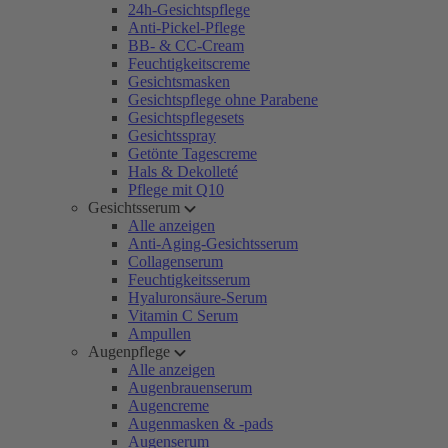
24h-Gesichtspflege
Anti-Pickel-Pflege
BB- & CC-Cream
Feuchtigkeitscreme
Gesichtsmasken
Gesichtspflege ohne Parabene
Gesichtspflegesets
Gesichtsspray
Getönte Tagescreme
Hals & Dekolleté
Pflege mit Q10
Gesichtsserum
Alle anzeigen
Anti-Aging-Gesichtsserum
Collagenserum
Feuchtigkeitsserum
Hyaluronsäure-Serum
Vitamin C Serum
Ampullen
Augenpflege
Alle anzeigen
Augenbrauenserum
Augencreme
Augenmasken & -pads
Augenserum