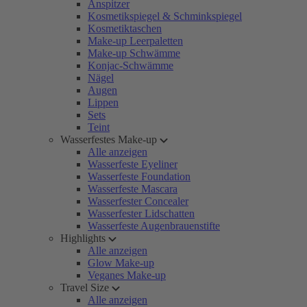
Anspitzer
Kosmetikspiegel & Schminkspiegel
Kosmetiktaschen
Make-up Leerpaletten
Make-up Schwämme
Konjac-Schwämme
Nägel
Augen
Lippen
Sets
Teint
Wasserfestes Make-up
Alle anzeigen
Wasserfeste Eyeliner
Wasserfeste Foundation
Wasserfeste Mascara
Wasserfester Concealer
Wasserfester Lidschatten
Wasserfeste Augenbrauenstifte
Highlights
Alle anzeigen
Glow Make-up
Veganes Make-up
Travel Size
Alle anzeigen