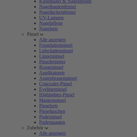
Kunstnägel & Nageldesign
Nagelhautentferner
Nagellackentferner
UV-Lampen
Nagelpflege
Nagelsets
Pinsel
Alle anzeigen
Foundationpinsel
Lidschattenpinsel
Lippenpinsel
Pinselreiniger
Rougepinsel
Applikatoren
Augenbrauenpinsel
Concealer-Pinsel
Eyelinerpinsel
Highlighter-Pinsel
Maskenpinsel
Pinselsets
Pinseltaschen
Puderpinsel
Puderquasten
Zubehör
Alle anzeigen