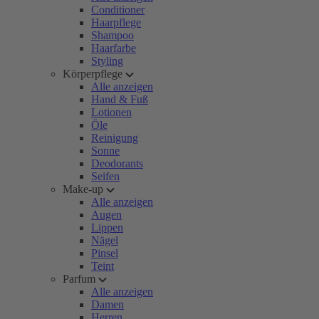
Conditioner
Haarpflege
Shampoo
Haarfarbe
Styling
Körperpflege
Alle anzeigen
Hand & Fuß
Lotionen
Öle
Reinigung
Sonne
Deodorants
Seifen
Make-up
Alle anzeigen
Augen
Lippen
Nägel
Pinsel
Teint
Parfum
Alle anzeigen
Damen
Herren