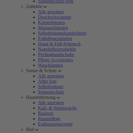
Sonnenschutz-Sets
Zubehör
Alle anzeigen
Duschschwämme
Körperbürsten
Massagebürsten
Selbstbräungshandschuhe
Fußpflegezubehör
Hand & Fuß-Schmuck
Nagelpflegezubehör
Peelinghandschuhe
Pflege Accessoires
Waschlappen
Sonne & Schutz
Alle anzeigen
After Sun
Selbstbräuner
Sonnenschutz
Haarentfernung
Alle anzeigen
Kalt- & Warmwachs
Rasierer
Rasurpflege
Enthaarungscreme
Bad