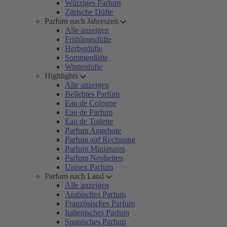
Würziges Parfum
Zitrische Düfte
Parfum nach Jahreszeit
Alle anzeigen
Frühlingsdüfte
Herbstdüfte
Sommerdüfte
Winterdüfte
Highlights
Alle anzeigen
Beliebtes Parfum
Eau de Cologne
Eau de Parfum
Eau de Toilette
Parfum Angebote
Parfum auf Rechnung
Parfum Miniaturen
Parfum Neuheiten
Unisex Parfum
Parfum nach Land
Alle anzeigen
Arabisches Parfum
Französisches Parfum
Italienisches Parfum
Spanisches Parfum