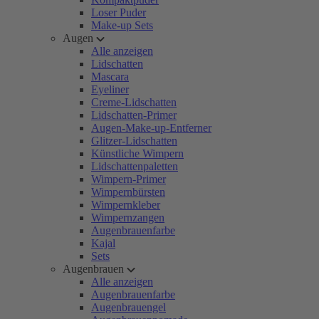
Loser Puder
Make-up Sets
Augen
Alle anzeigen
Lidschatten
Mascara
Eyeliner
Creme-Lidschatten
Lidschatten-Primer
Augen-Make-up-Entferner
Glitzer-Lidschatten
Künstliche Wimpern
Lidschattenpaletten
Wimpern-Primer
Wimpernbürsten
Wimpernkleber
Wimpernzangen
Augenbrauenfarbe
Kajal
Sets
Augenbrauen
Alle anzeigen
Augenbrauenfarbe
Augenbrauengel