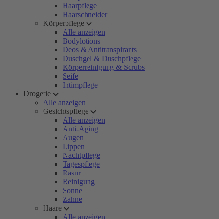
Haarpflege
Haarschneider
Körperpflege
Alle anzeigen
Bodylotions
Deos & Antitranspirants
Duschgel & Duschpflege
Körperreinigung & Scrubs
Seife
Intimpflege
Drogerie
Alle anzeigen
Gesichtspflege
Alle anzeigen
Anti-Aging
Augen
Lippen
Nachtpflege
Tagespflege
Rasur
Reinigung
Sonne
Zähne
Haare
Alle anzeigen