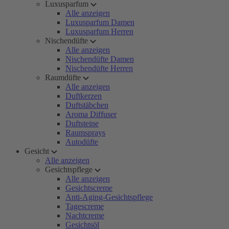
Luxusparfum
Alle anzeigen
Luxusparfum Damen
Luxusparfum Herren
Nischendüfte
Alle anzeigen
Nischendüfte Damen
Nischendüfte Herren
Raumdüfte
Alle anzeigen
Duftkerzen
Duftstäbchen
Aroma Diffuser
Duftsteine
Raumsprays
Autodüfte
Gesicht
Alle anzeigen
Gesichtspflege
Alle anzeigen
Gesichtscreme
Anti-Aging-Gesichtspflege
Tagescreme
Nachtcreme
Gesichtsöl