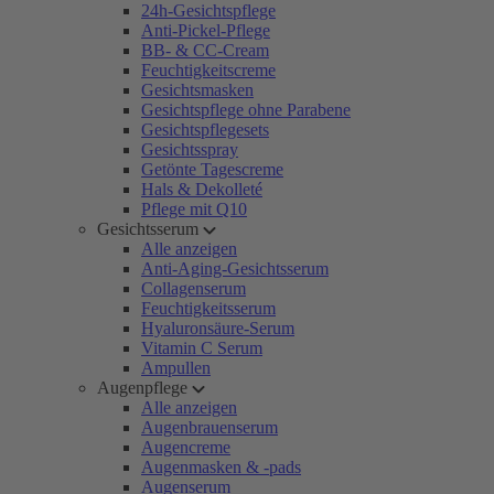
24h-Gesichtspflege
Anti-Pickel-Pflege
BB- & CC-Cream
Feuchtigkeitscreme
Gesichtsmasken
Gesichtspflege ohne Parabene
Gesichtspflegesets
Gesichtsspray
Getönte Tagescreme
Hals & Dekolleté
Pflege mit Q10
Gesichtsserum
Alle anzeigen
Anti-Aging-Gesichtsserum
Collagenserum
Feuchtigkeitsserum
Hyaluronsäure-Serum
Vitamin C Serum
Ampullen
Augenpflege
Alle anzeigen
Augenbrauenserum
Augencreme
Augenmasken & -pads
Augenserum