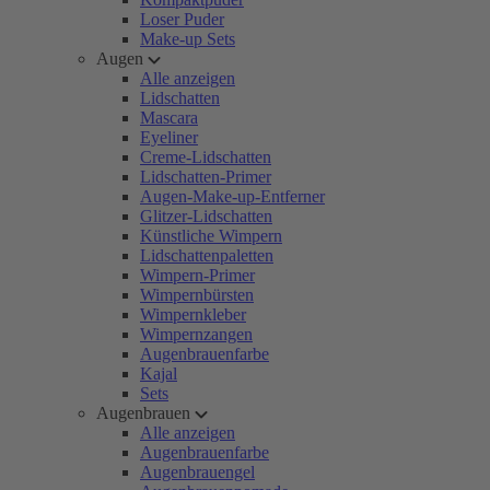
Loser Puder
Make-up Sets
Augen
Alle anzeigen
Lidschatten
Mascara
Eyeliner
Creme-Lidschatten
Lidschatten-Primer
Augen-Make-up-Entferner
Glitzer-Lidschatten
Künstliche Wimpern
Lidschattenpaletten
Wimpern-Primer
Wimpernbürsten
Wimpernkleber
Wimpernzangen
Augenbrauenfarbe
Kajal
Sets
Augenbrauen
Alle anzeigen
Augenbrauenfarbe
Augenbrauengel