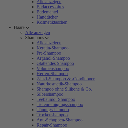
Alle anzeigen
Badaccessoires
Bademäntel
Handtücher
Kosmetiktaschen
Haare
Alle anzeigen
Shampoos
Alle anzeigen
Keratin-Shampoo
Pre-Shampoo
Arganöl-Shampoo
Glättendes Shampoo
Volumenshampoo
Herren-Shampoo
2-in-1-Shampoo & -Conditioner
Naturkosmetik-Shampoo
Shampoo ohne Silikone & Co.
Silbershampoo
Teebaumöl-Shampoo
Tiefenreinigungsshampoo
Tönungsshampoo
Trockenshampoo
Anti-Schuppen-Shampoo
Repair-Shampoo