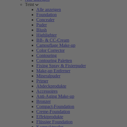
Teint
Alle anzeigen
Foundation
Concealer
Puder
Blush
Highlighter
BB- & CC-Cream
Camouflage Make-up
Color Corrector
Contouring
Contouring Paletten
Fixing Spray & Fixierpuder
Make-up Entferner
Mineralpuder
Primer
Abdeckprodukte
Accessoires
Anti-Aging Make-up
Bronzer
Compact-Foundation
Creme-Foundation
Effektprodukte
Flüssige Foundation
Kompaktpuder