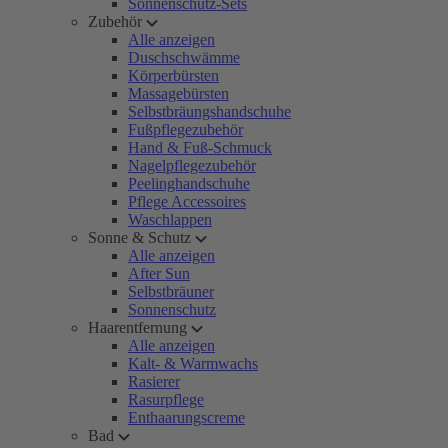
Sonnenschutz-Sets
Zubehör
Alle anzeigen
Duschschwämme
Körperbürsten
Massagebürsten
Selbstbräungshandschuhe
Fußpflegezubehör
Hand & Fuß-Schmuck
Nagelpflegezubehör
Peelinghandschuhe
Pflege Accessoires
Waschlappen
Sonne & Schutz
Alle anzeigen
After Sun
Selbstbräuner
Sonnenschutz
Haarentfernung
Alle anzeigen
Kalt- & Warmwachs
Rasierer
Rasurpflege
Enthaarungscreme
Bad