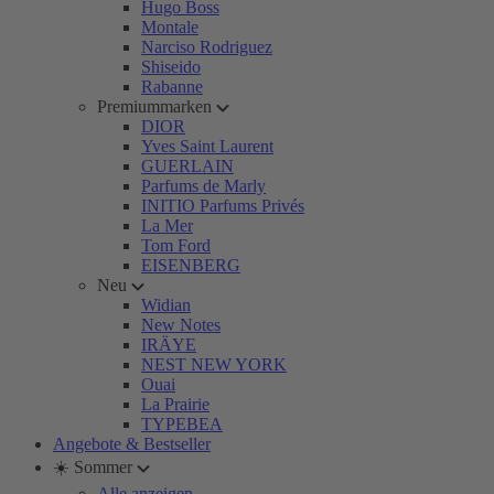
Hugo Boss
Montale
Narciso Rodriguez
Shiseido
Rabanne
Premiummarken
DIOR
Yves Saint Laurent
GUERLAIN
Parfums de Marly
INITIO Parfums Privés
La Mer
Tom Ford
EISENBERG
Neu
Widian
New Notes
IRÄYE
NEST NEW YORK
Ouai
La Prairie
TYPEBEA
Angebote & Bestseller
☀️ Sommer
Alle anzeigen