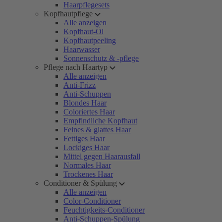
Haarpflegesets
Kopfhautpflege
Alle anzeigen
Kopfhaut-Öl
Kopfhautpeeling
Haarwasser
Sonnenschutz & -pflege
Pflege nach Haartyp
Alle anzeigen
Anti-Frizz
Anti-Schuppen
Blondes Haar
Coloriertes Haar
Empfindliche Kopfhaut
Feines & glattes Haar
Fettiges Haar
Lockiges Haar
Mittel gegen Haarausfall
Normales Haar
Trockenes Haar
Conditioner & Spülung
Alle anzeigen
Color-Conditioner
Feuchtigkeits-Conditioner
Anti-Schuppen-Spülung