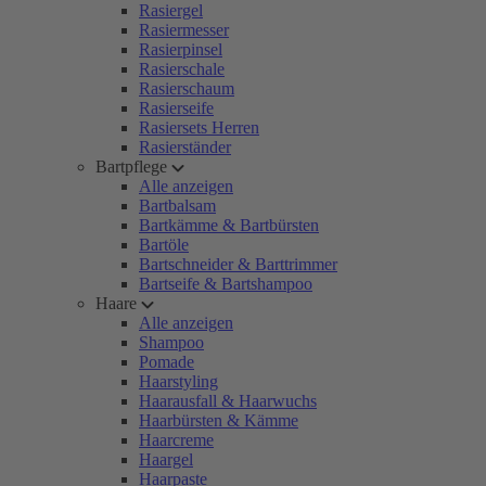
Rasiergel
Rasiermesser
Rasierpinsel
Rasierschale
Rasierschaum
Rasierseife
Rasiersets Herren
Rasierständer
Bartpflege
Alle anzeigen
Bartbalsam
Bartkämme & Bartbürsten
Bartöle
Bartschneider & Barttrimmer
Bartseife & Bartshampoo
Haare
Alle anzeigen
Shampoo
Pomade
Haarstyling
Haarausfall & Haarwuchs
Haarbürsten & Kämme
Haarcreme
Haargel
Haarpaste