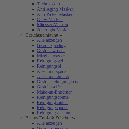
Tuchmasken
Anti-Aging-Masken
Anti-Pickel-Masken
Glow Masken
Mitesser-Masken
Overnight Maske
Gesichtsreinigung
Alle anzeigen
Gesichtspeeling
Gesichtswasser
Mizellenwasser
Reinigungsgel
Reinigungsöl
Abschminkpads
Abschminktücher
Gesichtsreinigungssets
Gesichtsseife
Make-up-Entferner
Reinigungscreme
Reinigungsmilch
Reinigungspuder
Reinigungsschaum
Beauty Tools & Zubehör
Alle anzeigen
Gesichtsmassage