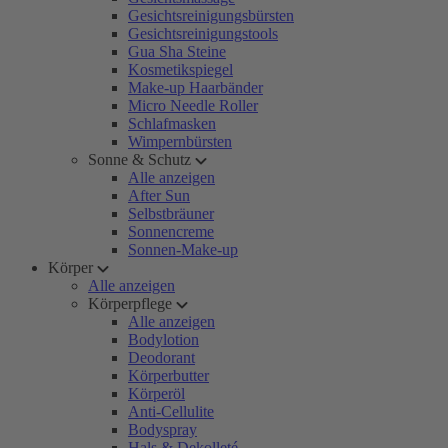
Gesichtsreinigungsbürsten
Gesichtsreinigungstools
Gua Sha Steine
Kosmetikspiegel
Make-up Haarbänder
Micro Needle Roller
Schlafmasken
Wimpernbürsten
Sonne & Schutz
Alle anzeigen
After Sun
Selbstbräuner
Sonnencreme
Sonnen-Make-up
Körper
Alle anzeigen
Körperpflege
Alle anzeigen
Bodylotion
Deodorant
Körperbutter
Körperöl
Anti-Cellulite
Bodyspray
Hals & Dekolleté