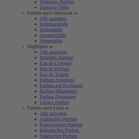
Würziges Parfum
Zitrische Düfte
Parfum nach Jahreszeit
Alle anzeigen
Frühlingsdüfte
Herbstdüfte
Sommerdüfte
Winterdüfte
Highlights
Alle anzeigen
Beliebtes Parfum
Eau de Cologne
Eau de Parfum
Eau de Toilette
Parfum Angebote
Parfum auf Rechnung
Parfum Miniaturen
Parfum Neuheiten
Unisex Parfum
Parfum nach Land
Alle anzeigen
Arabisches Parfum
Französisches Parfum
Italienisches Parfum
Spanisches Parfum