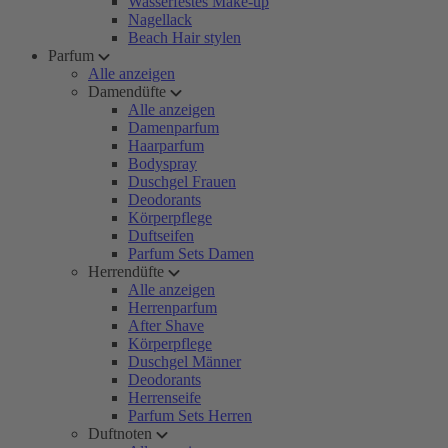
Wasserfestes Make-up
Nagellack
Beach Hair stylen
Parfum
Alle anzeigen
Damendüfte
Alle anzeigen
Damenparfum
Haarparfum
Bodyspray
Duschgel Frauen
Deodorants
Körperpflege
Duftseifen
Parfum Sets Damen
Herrendüfte
Alle anzeigen
Herrenparfum
After Shave
Körperpflege
Duschgel Männer
Deodorants
Herrenseife
Parfum Sets Herren
Duftnoten