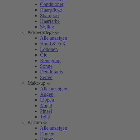
Conditioner
Haarpflege
Shampoo
Haarfarbe
Styling
Körperpflege
Alle anzeigen
Hand & Fuß
Lotionen
Öle
Reinigung
Sonne
Deodorants
Seifen
Make-up
Alle anzeigen
Augen
Lippen
Nägel
Pinsel
Teint
Parfum
Alle anzeigen
Damen
Herren