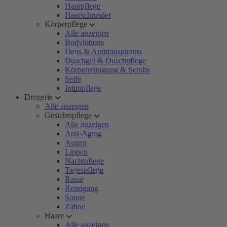
Haarpflege
Haarschneider
Körperpflege
Alle anzeigen
Bodylotions
Deos & Antitranspirants
Duschgel & Duschpflege
Körperreinigung & Scrubs
Seife
Intimpflege
Drogerie
Alle anzeigen
Gesichtspflege
Alle anzeigen
Anti-Aging
Augen
Lippen
Nachtpflege
Tagespflege
Rasur
Reinigung
Sonne
Zähne
Haare
Alle anzeigen