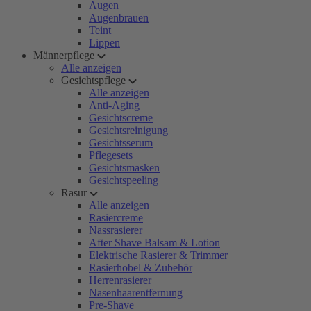
Augen
Augenbrauen
Teint
Lippen
Männerpflege
Alle anzeigen
Gesichtspflege
Alle anzeigen
Anti-Aging
Gesichtscreme
Gesichtsreinigung
Gesichtsserum
Pflegesets
Gesichtsmasken
Gesichtspeeling
Rasur
Alle anzeigen
Rasiercreme
Nassrasierer
After Shave Balsam & Lotion
Elektrische Rasierer & Trimmer
Rasierhobel & Zubehör
Herrenrasierer
Nasenhaarentfernung
Pre-Shave