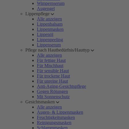
Wimpernserum
Augengel
Lippenpflege
Alle anzeigen
Lippenbalsam
Lippenmasken
Lippenöl
Lippenpeeling
Lippenserum
Pflege nach Hautbedürfnis/Hauttyp
Alle anzeigen
Für fettige Haut
Für Mischhaut
Für sensible Haut
Für trockene Haut
Für unreine Haut
Anti-Aging-Gesichtspflege
Gegen Rötungen
Mit Sonnenschutz
Gesichtsmasken
Alle anzeigen
Augen- & Lippenmasken
Feuchtigkeitsmasken
Reinigungsmasken
Schlammmasken