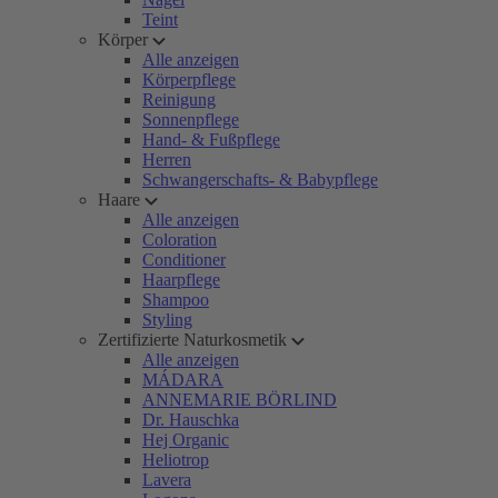
Teint
Körper
Alle anzeigen
Körperpflege
Reinigung
Sonnenpflege
Hand- & Fußpflege
Herren
Schwangerschafts- & Babypflege
Haare
Alle anzeigen
Coloration
Conditioner
Haarpflege
Shampoo
Styling
Zertifizierte Naturkosmetik
Alle anzeigen
MÁDARA
ANNEMARIE BÖRLIND
Dr. Hauschka
Hej Organic
Heliotrop
Lavera