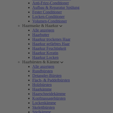
Anti-Frizz-Conditioner
Aufbau & Reparatur Spülung
Fester Conditioner
Locken-Conditioner
Volumen-Conditioner
Haarmaske & Haarkur
Alle anzeigen
Haarbutter
Haarkur trockenes Haar
Haarkur gefärbtes Haar
Haarkur Feuchtigkeit
Haarkur Keratin
Haarkur Locken
Haarbürsten & Kämme
Alle anzeigen
Rundbürsten
Detangler-Bürsten
Flach- & Paddelbürsten
Holzbürsten
Haarkämme
Haarschneidekämme
Kopfmassagebürsten
Lockenkämme
Skelettbürsten
Stielkämme