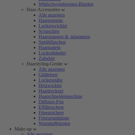
Wildschweinborsten-Bürsten
Haar-Accessoires
Alle anzeigen
Haargummis
Lockenwickler
Scrunchies
Haarspangen & -klammern
Sprühflaschen
Haarnadeln
Lockenbänder
Zubehör
Haarstyling-Geräte
Alle anzeigen
Glätteisen
Lockenstäbe
Heizwickler
Haartrockner
Haarschneidemaschine
Diffusor-Fön
Effilierschere
Friseurschere
Friseurumhänge
Warmluftbürsten
Make-up
Alle anzeigen