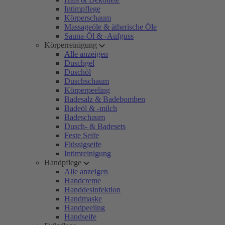
Intimpflege
Körperschaum
Massageöle & ätherische Öle
Sauna-Öl & -Aufguss
Körperreinigung
Alle anzeigen
Duschgel
Duschöl
Duschschaum
Körperpeeling
Badesalz & Badebomben
Badeöl & -milch
Badeschaum
Dusch- & Badesets
Feste Seife
Flüssigseife
Intimreinigung
Handpflege
Alle anzeigen
Handcreme
Handdesinfektion
Handmaske
Handpeeling
Handseife