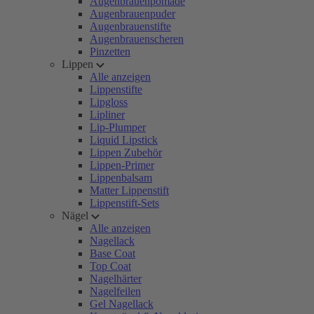
Augenbrauenpomade
Augenbrauenpuder
Augenbrauenstifte
Augenbrauenscheren
Pinzetten
Lippen
Alle anzeigen
Lippenstifte
Lipgloss
Lipliner
Lip-Plumper
Liquid Lipstick
Lippen Zubehör
Lippen-Primer
Lippenbalsam
Matter Lippenstift
Lippenstift-Sets
Nägel
Alle anzeigen
Nagellack
Base Coat
Top Coat
Nagelhärter
Nagelfeilen
Gel Nagellack