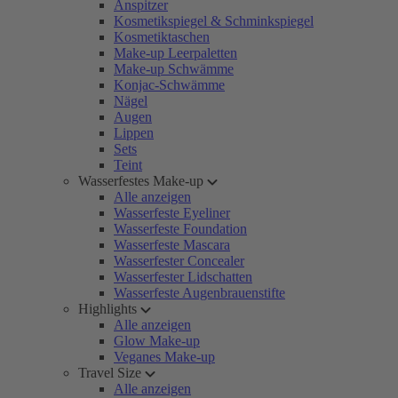
Anspitzer
Kosmetikspiegel & Schminkspiegel
Kosmetiktaschen
Make-up Leerpaletten
Make-up Schwämme
Konjac-Schwämme
Nägel
Augen
Lippen
Sets
Teint
Wasserfestes Make-up
Alle anzeigen
Wasserfeste Eyeliner
Wasserfeste Foundation
Wasserfeste Mascara
Wasserfester Concealer
Wasserfester Lidschatten
Wasserfeste Augenbrauenstifte
Highlights
Alle anzeigen
Glow Make-up
Veganes Make-up
Travel Size
Alle anzeigen