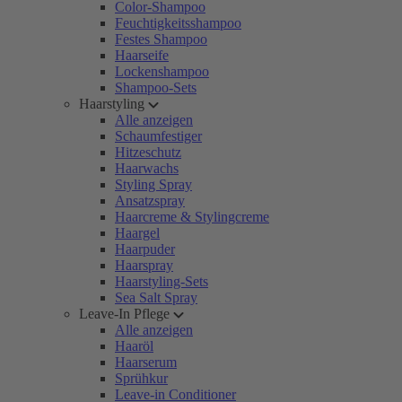
Color-Shampoo
Feuchtigkeitsshampoo
Festes Shampoo
Haarseife
Lockenshampoo
Shampoo-Sets
Haarstyling
Alle anzeigen
Schaumfestiger
Hitzeschutz
Haarwachs
Styling Spray
Ansatzspray
Haarcreme & Stylingcreme
Haargel
Haarpuder
Haarspray
Haarstyling-Sets
Sea Salt Spray
Leave-In Pflege
Alle anzeigen
Haaröl
Haarserum
Sprühkur
Leave-in Conditioner