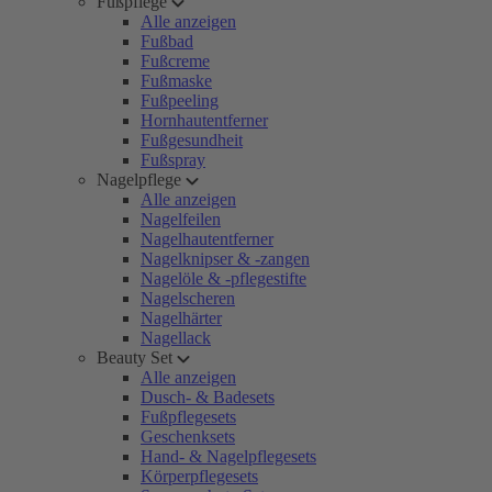
Fußpflege
Alle anzeigen
Fußbad
Fußcreme
Fußmaske
Fußpeeling
Hornhautentferner
Fußgesundheit
Fußspray
Nagelpflege
Alle anzeigen
Nagelfeilen
Nagelhautentferner
Nagelknipser & -zangen
Nagelöle & -pflegestifte
Nagelscheren
Nagelhärter
Nagellack
Beauty Set
Alle anzeigen
Dusch- & Badesets
Fußpflegesets
Geschenksets
Hand- & Nagelpflegesets
Körperpflegesets