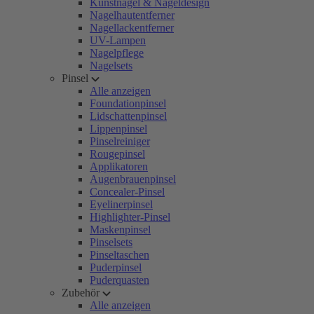
Kunstnägel & Nageldesign
Nagelhautentferner
Nagellackentferner
UV-Lampen
Nagelpflege
Nagelsets
Pinsel
Alle anzeigen
Foundationpinsel
Lidschattenpinsel
Lippenpinsel
Pinselreiniger
Rougepinsel
Applikatoren
Augenbrauenpinsel
Concealer-Pinsel
Eyelinerpinsel
Highlighter-Pinsel
Maskenpinsel
Pinselsets
Pinseltaschen
Puderpinsel
Puderquasten
Zubehör
Alle anzeigen