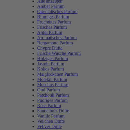
Alle anzeigen
Amber Parfum
Orientalisches Parfum
Blumiges Parfum
Fruchtiges Parfum
Frisches Parfum
Apfel Parfum
Aromatisches Parfum
Bergamotte Parfum
Chypre Düfte
Frische Wäsche Parfum
Holziges Parfum
Jasmin Parfum
Kokos Parfum
Maiglöckchen Parfum
Molekül Parfum
Moschus Parfum
Oud Parfum
Patchouli Parfum
Pudriges Parfum
Rose Parfum
Sandelholz Düfte
Vanille Parfum
Veilchen Düfte
Vetiver Düfte