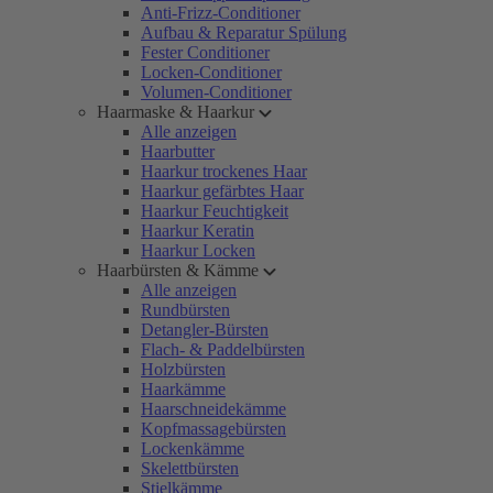
Anti-Frizz-Conditioner
Aufbau & Reparatur Spülung
Fester Conditioner
Locken-Conditioner
Volumen-Conditioner
Haarmaske & Haarkur
Alle anzeigen
Haarbutter
Haarkur trockenes Haar
Haarkur gefärbtes Haar
Haarkur Feuchtigkeit
Haarkur Keratin
Haarkur Locken
Haarbürsten & Kämme
Alle anzeigen
Rundbürsten
Detangler-Bürsten
Flach- & Paddelbürsten
Holzbürsten
Haarkämme
Haarschneidekämme
Kopfmassagebürsten
Lockenkämme
Skelettbürsten
Stielkämme