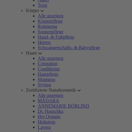
Teint
Körper
Alle anzeigen
Körperpflege
Reinigung
Sonnenpflege
Hand- & Fußpflege
Herren
Schwangerschafts- & Babypflege
Haare
Alle anzeigen
Coloration
Conditioner
Haarpflege
Shampoo
Styling
Zertifizierte Naturkosmetik
Alle anzeigen
MÁDARA
ANNEMARIE BÖRLIND
Dr. Hauschka
Hej Organic
Heliotrop
Lavera