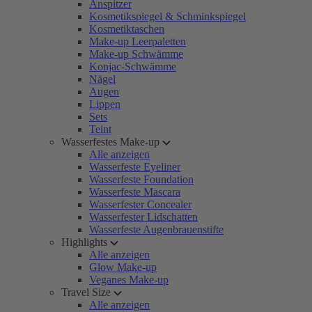
Anspitzer
Kosmetikspiegel & Schminkspiegel
Kosmetiktaschen
Make-up Leerpaletten
Make-up Schwämme
Konjac-Schwämme
Nägel
Augen
Lippen
Sets
Teint
Wasserfestes Make-up
Alle anzeigen
Wasserfeste Eyeliner
Wasserfeste Foundation
Wasserfeste Mascara
Wasserfester Concealer
Wasserfester Lidschatten
Wasserfeste Augenbrauenstifte
Highlights
Alle anzeigen
Glow Make-up
Veganes Make-up
Travel Size
Alle anzeigen