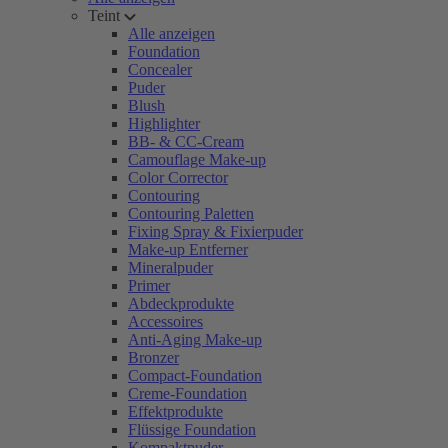
Teint
Alle anzeigen
Foundation
Concealer
Puder
Blush
Highlighter
BB- & CC-Cream
Camouflage Make-up
Color Corrector
Contouring
Contouring Paletten
Fixing Spray & Fixierpuder
Make-up Entferner
Mineralpuder
Primer
Abdeckprodukte
Accessoires
Anti-Aging Make-up
Bronzer
Compact-Foundation
Creme-Foundation
Effektprodukte
Flüssige Foundation
Kompaktpuder