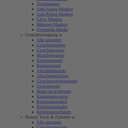
Tuchmasken
Anti-Aging-Masken
Anti-Pickel-Masken
Glow Masken
Mitesser-Masken
Overnight Maske
Gesichtsreinigung
Alle anzeigen
Gesichtspeeling
Gesichtswasser
Mizellenwasser
Reinigungsgel
Reinigungsöl
Abschminkpads
Abschminktücher
Gesichtsreinigungssets
Gesichtsseife
Make-up-Entferner
Reinigungscreme
Reinigungsmilch
Reinigungspuder
Reinigungsschaum
Beauty Tools & Zubehör
Alle anzeigen
Gesichtsmassage