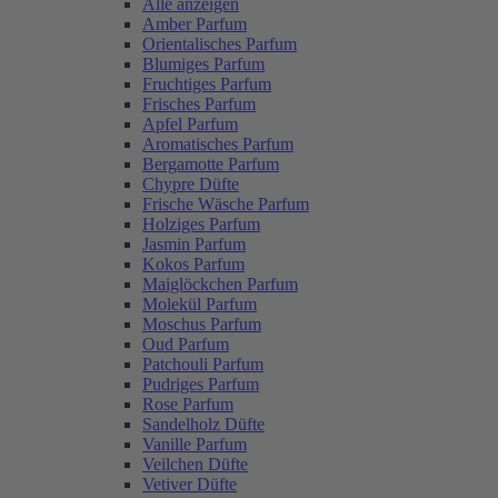
Alle anzeigen
Amber Parfum
Orientalisches Parfum
Blumiges Parfum
Fruchtiges Parfum
Frisches Parfum
Apfel Parfum
Aromatisches Parfum
Bergamotte Parfum
Chypre Düfte
Frische Wäsche Parfum
Holziges Parfum
Jasmin Parfum
Kokos Parfum
Maiglöckchen Parfum
Molekül Parfum
Moschus Parfum
Oud Parfum
Patchouli Parfum
Pudriges Parfum
Rose Parfum
Sandelholz Düfte
Vanille Parfum
Veilchen Düfte
Vetiver Düfte