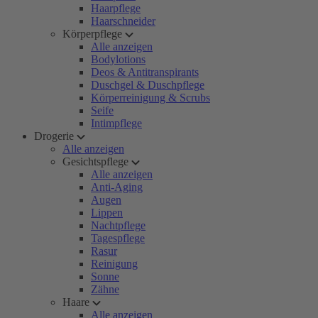
Haarpflege
Haarschneider
Körperpflege
Alle anzeigen
Bodylotions
Deos & Antitranspirants
Duschgel & Duschpflege
Körperreinigung & Scrubs
Seife
Intimpflege
Drogerie
Alle anzeigen
Gesichtspflege
Alle anzeigen
Anti-Aging
Augen
Lippen
Nachtpflege
Tagespflege
Rasur
Reinigung
Sonne
Zähne
Haare
Alle anzeigen