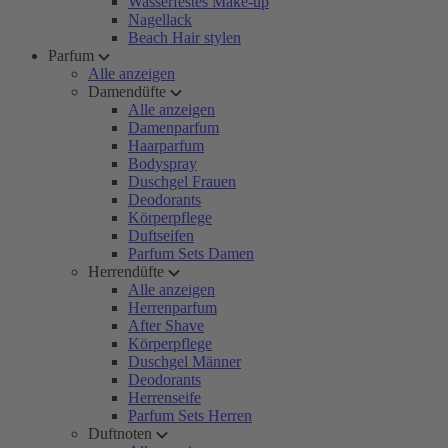
Wasserfestes Make-up
Nagellack
Beach Hair stylen
Parfum
Alle anzeigen
Damendüfte
Alle anzeigen
Damenparfum
Haarparfum
Bodyspray
Duschgel Frauen
Deodorants
Körperpflege
Duftseifen
Parfum Sets Damen
Herrendüfte
Alle anzeigen
Herrenparfum
After Shave
Körperpflege
Duschgel Männer
Deodorants
Herrenseife
Parfum Sets Herren
Duftnoten