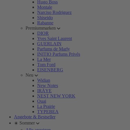
Hugo Boss
Montale
Narciso Rodriguez
Shiseido
Rabanne
Premiummarken
DIOR
Yves Saint Laurent
GUERLAIN
Parfums de Marly
INITIO Parfums Privés
La Mer
Tom Ford
EISENBERG
Neu
Widian
New Notes
IRÄYE
NEST NEW YORK
Ouai
La Prairie
TYPEBEA
Angebote & Bestseller
☀️ Sommer
Alle anzeigen