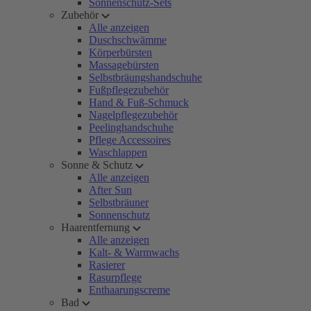
Sonnenschutz-Sets
Zubehör
Alle anzeigen
Duschschwämme
Körperbürsten
Massagebürsten
Selbstbräungshandschuhe
Fußpflegezubehör
Hand & Fuß-Schmuck
Nagelpflegezubehör
Peelinghandschuhe
Pflege Accessoires
Waschlappen
Sonne & Schutz
Alle anzeigen
After Sun
Selbstbräuner
Sonnenschutz
Haarentfernung
Alle anzeigen
Kalt- & Warmwachs
Rasierer
Rasurpflege
Enthaarungscreme
Bad