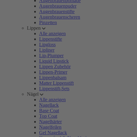
Augenbrauenpomade
Augenbrauenpuder
Augenbrauenstifte
Augenbrauenscheren
Pinzetten
Lippen
Alle anzeigen
Lippenstifte
Lipgloss
Lipliner
Lip-Plumper
Liquid Lipstick
Lippen Zubehör
Lippen-Primer
Lippenbalsam
Matter Lippenstift
Lippenstift-Sets
Nägel
Alle anzeigen
Nagellack
Base Coat
Top Coat
Nagelhärter
Nagelfeilen
Gel Nagellack