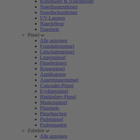
Kunstnägel & Nageldesign
Nagelhautentferner
Nagellackentferner
UV-Lampen
Nagelpflege
Nagelsets
Pinsel
Alle anzeigen
Foundationpinsel
Lidschattenpinsel
Lippenpinsel
Pinselreiniger
Rougepinsel
Applikatoren
Augenbrauenpinsel
Concealer-Pinsel
Eyelinerpinsel
Highlighter-Pinsel
Maskenpinsel
Pinselsets
Pinseltaschen
Puderpinsel
Puderquasten
Zubehör
Alle anzeigen