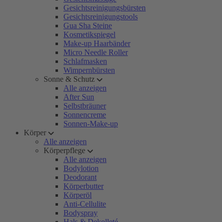
Gesichtsreinigungsbürsten
Gesichtsreinigungstools
Gua Sha Steine
Kosmetikspiegel
Make-up Haarbänder
Micro Needle Roller
Schlafmasken
Wimpernbürsten
Sonne & Schutz
Alle anzeigen
After Sun
Selbstbräuner
Sonnencreme
Sonnen-Make-up
Körper
Alle anzeigen
Körperpflege
Alle anzeigen
Bodylotion
Deodorant
Körperbutter
Körperöl
Anti-Cellulite
Bodyspray
Hals & Dekolleté