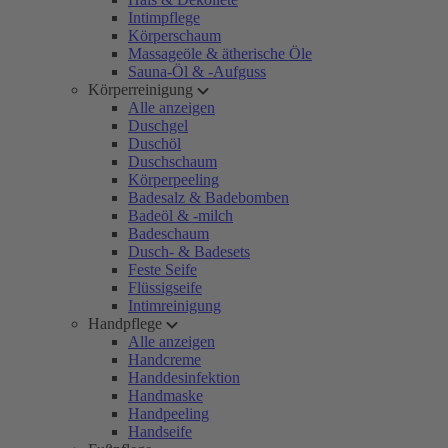
Intimpflege
Körperschaum
Massageöle & ätherische Öle
Sauna-Öl & -Aufguss
Körperreinigung
Alle anzeigen
Duschgel
Duschöl
Duschschaum
Körperpeeling
Badesalz & Badebomben
Badeöl & -milch
Badeschaum
Dusch- & Badesets
Feste Seife
Flüssigseife
Intimreinigung
Handpflege
Alle anzeigen
Handcreme
Handdesinfektion
Handmaske
Handpeeling
Handseife