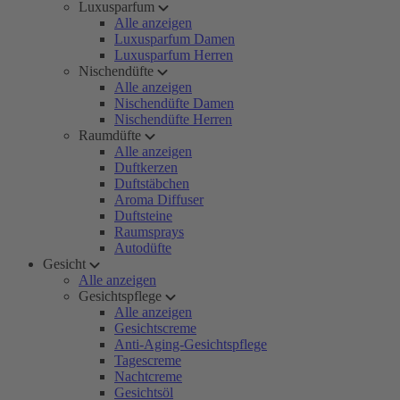
Luxusparfum
Alle anzeigen
Luxusparfum Damen
Luxusparfum Herren
Nischendüfte
Alle anzeigen
Nischendüfte Damen
Nischendüfte Herren
Raumdüfte
Alle anzeigen
Duftkerzen
Duftstäbchen
Aroma Diffuser
Duftsteine
Raumsprays
Autodüfte
Gesicht
Alle anzeigen
Gesichtspflege
Alle anzeigen
Gesichtscreme
Anti-Aging-Gesichtspflege
Tagescreme
Nachtcreme
Gesichtsöl