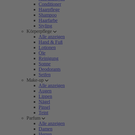
Conditioner
Haarpflege
Shampoo
Haarfarbe
Styling
Körperpflege
Alle anzeigen
Hand & Fuß
Lotionen
Öle
Reinigung
Sonne
Deodorants
Seifen
Make-up
Alle anzeigen
Augen
Lippen
Nägel
Pinsel
Teint
Parfum
Alle anzeigen
Damen
Herren