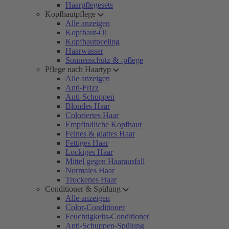
Haarpflegesets
Kopfhautpflege
Alle anzeigen
Kopfhaut-Öl
Kopfhautpeeling
Haarwasser
Sonnenschutz & -pflege
Pflege nach Haartyp
Alle anzeigen
Anti-Frizz
Anti-Schuppen
Blondes Haar
Coloriertes Haar
Empfindliche Kopfhaut
Feines & glattes Haar
Fettiges Haar
Lockiges Haar
Mittel gegen Haarausfall
Normales Haar
Trockenes Haar
Conditioner & Spülung
Alle anzeigen
Color-Conditioner
Feuchtigkeits-Conditioner
Anti-Schuppen-Spülung