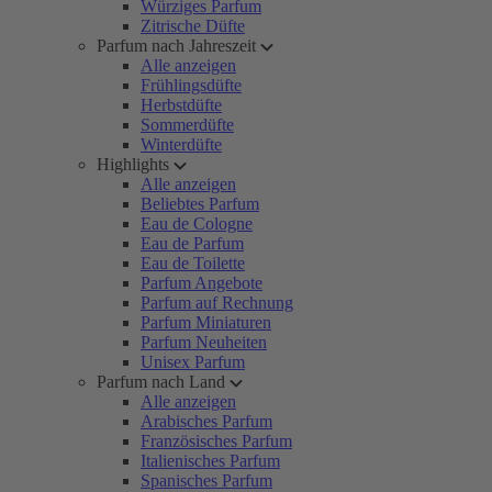
Würziges Parfum
Zitrische Düfte
Parfum nach Jahreszeit
Alle anzeigen
Frühlingsdüfte
Herbstdüfte
Sommerdüfte
Winterdüfte
Highlights
Alle anzeigen
Beliebtes Parfum
Eau de Cologne
Eau de Parfum
Eau de Toilette
Parfum Angebote
Parfum auf Rechnung
Parfum Miniaturen
Parfum Neuheiten
Unisex Parfum
Parfum nach Land
Alle anzeigen
Arabisches Parfum
Französisches Parfum
Italienisches Parfum
Spanisches Parfum