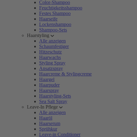
Color-Shampoo
Feuchtigkeitsshampoo
Festes Shampoo
Haarseife
Lockenshampoo
Shampoo-Sets
Haarstyling
Alle anzeigen
Schaumfestiger
Hitzeschutz
Haarwachs
Styling Spray
Ansatzspray
Haarcreme & Stylingcreme
Haargel
Haarpuder
Haarspray
Haarstyling-Sets
Sea Salt Spray
Leave-In Pflege
Alle anzeigen
Haaröl
Haarserum
Sprühkur
Leave-in Conditioner