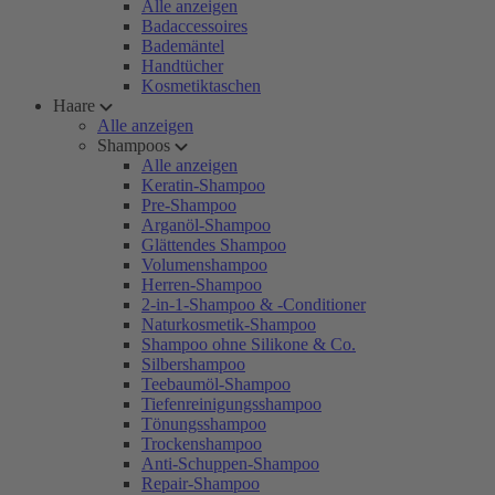
Alle anzeigen
Badaccessoires
Bademäntel
Handtücher
Kosmetiktaschen
Haare
Alle anzeigen
Shampoos
Alle anzeigen
Keratin-Shampoo
Pre-Shampoo
Arganöl-Shampoo
Glättendes Shampoo
Volumenshampoo
Herren-Shampoo
2-in-1-Shampoo & -Conditioner
Naturkosmetik-Shampoo
Shampoo ohne Silikone & Co.
Silbershampoo
Teebaumöl-Shampoo
Tiefenreinigungsshampoo
Tönungsshampoo
Trockenshampoo
Anti-Schuppen-Shampoo
Repair-Shampoo