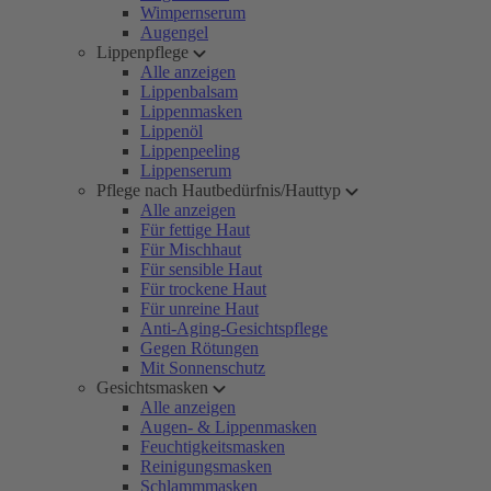
Wimpernserum
Augengel
Lippenpflege
Alle anzeigen
Lippenbalsam
Lippenmasken
Lippenöl
Lippenpeeling
Lippenserum
Pflege nach Hautbedürfnis/Hauttyp
Alle anzeigen
Für fettige Haut
Für Mischhaut
Für sensible Haut
Für trockene Haut
Für unreine Haut
Anti-Aging-Gesichtspflege
Gegen Rötungen
Mit Sonnenschutz
Gesichtsmasken
Alle anzeigen
Augen- & Lippenmasken
Feuchtigkeitsmasken
Reinigungsmasken
Schlammmasken