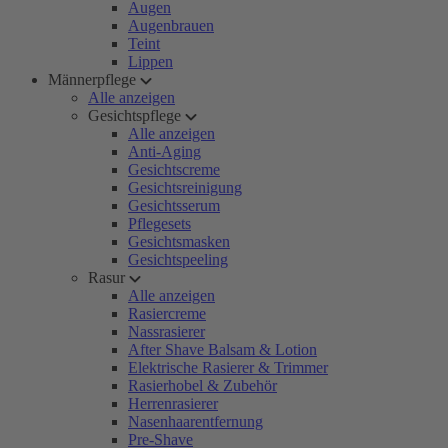
Augen
Augenbrauen
Teint
Lippen
Männerpflege
Alle anzeigen
Gesichtspflege
Alle anzeigen
Anti-Aging
Gesichtscreme
Gesichtsreinigung
Gesichtsserum
Pflegesets
Gesichtsmasken
Gesichtspeeling
Rasur
Alle anzeigen
Rasiercreme
Nassrasierer
After Shave Balsam & Lotion
Elektrische Rasierer & Trimmer
Rasierhobel & Zubehör
Herrenrasierer
Nasenhaarentfernung
Pre-Shave