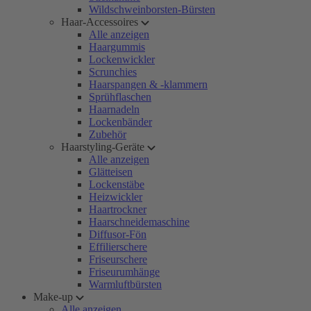
Wildschweinborsten-Bürsten
Haar-Accessoires
Alle anzeigen
Haargummis
Lockenwickler
Scrunchies
Haarspangen & -klammern
Sprühflaschen
Haarnadeln
Lockenbänder
Zubehör
Haarstyling-Geräte
Alle anzeigen
Glätteisen
Lockenstäbe
Heizwickler
Haartrockner
Haarschneidemaschine
Diffusor-Fön
Effilierschere
Friseurschere
Friseurumhänge
Warmluftbürsten
Make-up
Alle anzeigen