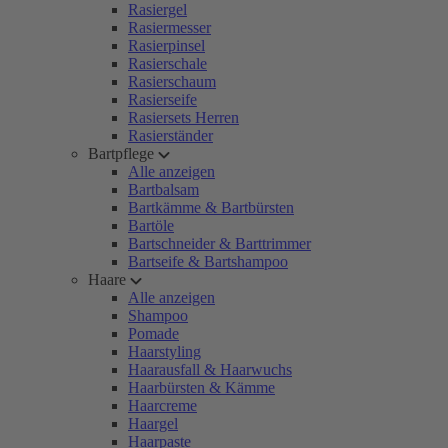
Rasiergel
Rasiermesser
Rasierpinsel
Rasierschale
Rasierschaum
Rasierseife
Rasiersets Herren
Rasierständer
Bartpflege
Alle anzeigen
Bartbalsam
Bartkämme & Bartbürsten
Bartöle
Bartschneider & Barttrimmer
Bartseife & Bartshampoo
Haare
Alle anzeigen
Shampoo
Pomade
Haarstyling
Haarausfall & Haarwuchs
Haarbürsten & Kämme
Haarcreme
Haargel
Haarpaste