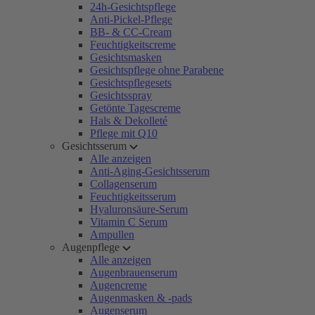
24h-Gesichtspflege
Anti-Pickel-Pflege
BB- & CC-Cream
Feuchtigkeitscreme
Gesichtsmasken
Gesichtspflege ohne Parabene
Gesichtspflegesets
Gesichtsspray
Getönte Tagescreme
Hals & Dekolleté
Pflege mit Q10
Gesichtsserum
Alle anzeigen
Anti-Aging-Gesichtsserum
Collagenserum
Feuchtigkeitsserum
Hyaluronsäure-Serum
Vitamin C Serum
Ampullen
Augenpflege
Alle anzeigen
Augenbrauenserum
Augencreme
Augenmasken & -pads
Augenserum