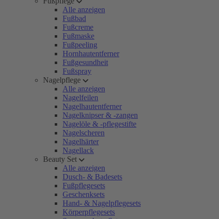
Fußpflege
Alle anzeigen
Fußbad
Fußcreme
Fußmaske
Fußpeeling
Hornhautentferner
Fußgesundheit
Fußspray
Nagelpflege
Alle anzeigen
Nagelfeilen
Nagelhautentferner
Nagelknipser & -zangen
Nagelöle & -pflegestifte
Nagelscheren
Nagelhärter
Nagellack
Beauty Set
Alle anzeigen
Dusch- & Badesets
Fußpflegesets
Geschenksets
Hand- & Nagelpflegesets
Körperpflegesets