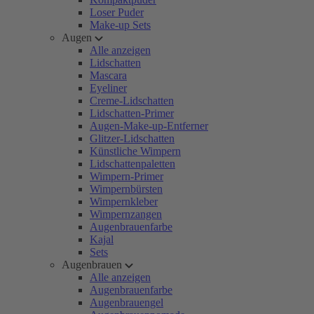
Loser Puder
Make-up Sets
Augen
Alle anzeigen
Lidschatten
Mascara
Eyeliner
Creme-Lidschatten
Lidschatten-Primer
Augen-Make-up-Entferner
Glitzer-Lidschatten
Künstliche Wimpern
Lidschattenpaletten
Wimpern-Primer
Wimpernbürsten
Wimpernkleber
Wimpernzangen
Augenbrauenfarbe
Kajal
Sets
Augenbrauen
Alle anzeigen
Augenbrauenfarbe
Augenbrauengel