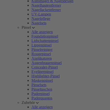
Kunstnägel & Nageldesign
Nagelhautentferner
Nagellackentferner
UV-Lampen
Nagelpflege
Nagelsets
Pinsel
Alle anzeigen
Foundationpinsel
Lidschattenpinsel
Lippenpinsel
Pinselreiniger
Rougepinsel
Applikatoren
Augenbrauenpinsel
Concealer-Pinsel
Eyelinerpinsel
Highlighter-Pinsel
Maskenpinsel
Pinselsets
Pinseltaschen
Puderpinsel
Puderquasten
Zubehör
Alle anzeigen