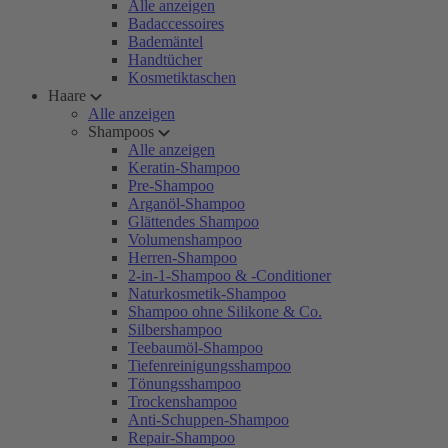
Alle anzeigen
Badaccessoires
Bademäntel
Handtücher
Kosmetiktaschen
Haare
Alle anzeigen
Shampoos
Alle anzeigen
Keratin-Shampoo
Pre-Shampoo
Arganöl-Shampoo
Glättendes Shampoo
Volumenshampoo
Herren-Shampoo
2-in-1-Shampoo & -Conditioner
Naturkosmetik-Shampoo
Shampoo ohne Silikone & Co.
Silbershampoo
Teebaumöl-Shampoo
Tiefenreinigungsshampoo
Tönungsshampoo
Trockenshampoo
Anti-Schuppen-Shampoo
Repair-Shampoo