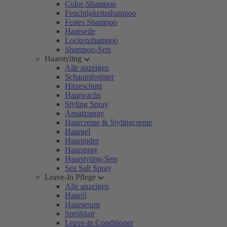
Color-Shampoo
Feuchtigkeitsshampoo
Festes Shampoo
Haarseife
Lockenshampoo
Shampoo-Sets
Haarstyling
Alle anzeigen
Schaumfestiger
Hitzeschutz
Haarwachs
Styling Spray
Ansatzspray
Haarcreme & Stylingcreme
Haargel
Haarpuder
Haarspray
Haarstyling-Sets
Sea Salt Spray
Leave-In Pflege
Alle anzeigen
Haaröl
Haarserum
Sprühkur
Leave-in Conditioner