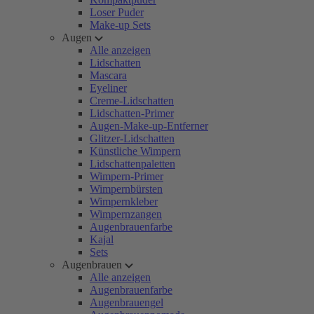
Loser Puder
Make-up Sets
Augen
Alle anzeigen
Lidschatten
Mascara
Eyeliner
Creme-Lidschatten
Lidschatten-Primer
Augen-Make-up-Entferner
Glitzer-Lidschatten
Künstliche Wimpern
Lidschattenpaletten
Wimpern-Primer
Wimpernbürsten
Wimpernkleber
Wimpernzangen
Augenbrauenfarbe
Kajal
Sets
Augenbrauen
Alle anzeigen
Augenbrauenfarbe
Augenbrauengel