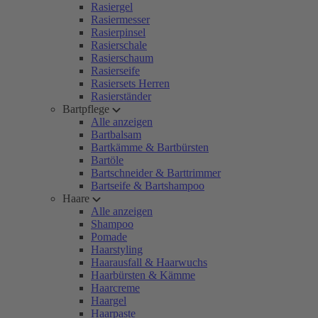
Rasiergel
Rasiermesser
Rasierpinsel
Rasierschale
Rasierschaum
Rasierseife
Rasiersets Herren
Rasierständer
Bartpflege
Alle anzeigen
Bartbalsam
Bartkämme & Bartbürsten
Bartöle
Bartschneider & Barttrimmer
Bartseife & Bartshampoo
Haare
Alle anzeigen
Shampoo
Pomade
Haarstyling
Haarausfall & Haarwuchs
Haarbürsten & Kämme
Haarcreme
Haargel
Haarpaste