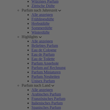
Würziges Parfum
Zitrische Düfte
Parfum nach Jahreszeit
Alle anzeigen
Frühlingsdüfte
Herbstdüfte
Sommerdüfte
Winterdüfte
Highlights
Alle anzeigen
Beliebtes Parfum
Eau de Cologne
Eau de Parfum
Eau de Toilette
Parfum Angebote
Parfum auf Rechnung
Parfum Miniaturen
Parfum Neuheiten
Unisex Parfum
Parfum nach Land
Alle anzeigen
Arabisches Parfum
Französisches Parfum
Italienisches Parfum
Spanisches Parfum