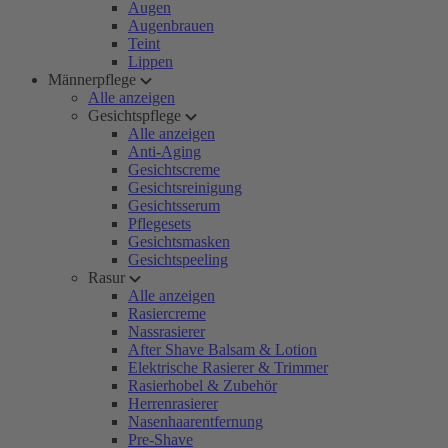
Augen
Augenbrauen
Teint
Lippen
Männerpflege
Alle anzeigen
Gesichtspflege
Alle anzeigen
Anti-Aging
Gesichtscreme
Gesichtsreinigung
Gesichtsserum
Pflegesets
Gesichtsmasken
Gesichtspeeling
Rasur
Alle anzeigen
Rasiercreme
Nassrasierer
After Shave Balsam & Lotion
Elektrische Rasierer & Trimmer
Rasierhobel & Zubehör
Herrenrasierer
Nasenhaarentfernung
Pre-Shave