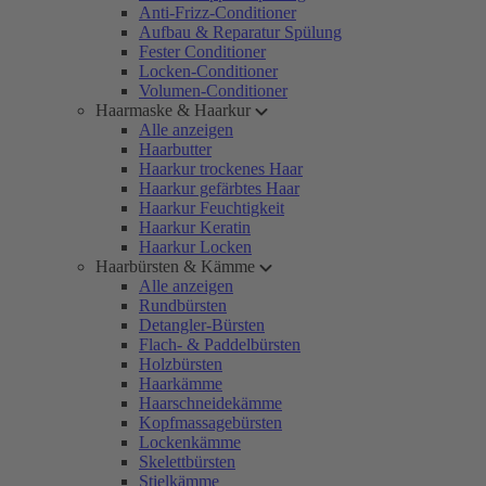
Anti-Frizz-Conditioner
Aufbau & Reparatur Spülung
Fester Conditioner
Locken-Conditioner
Volumen-Conditioner
Haarmaske & Haarkur
Alle anzeigen
Haarbutter
Haarkur trockenes Haar
Haarkur gefärbtes Haar
Haarkur Feuchtigkeit
Haarkur Keratin
Haarkur Locken
Haarbürsten & Kämme
Alle anzeigen
Rundbürsten
Detangler-Bürsten
Flach- & Paddelbürsten
Holzbürsten
Haarkämme
Haarschneidekämme
Kopfmassagebürsten
Lockenkämme
Skelettbürsten
Stielkämme