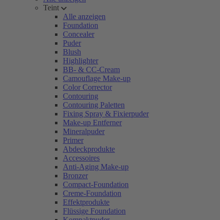
Teint
Alle anzeigen
Foundation
Concealer
Puder
Blush
Highlighter
BB- & CC-Cream
Camouflage Make-up
Color Corrector
Contouring
Contouring Paletten
Fixing Spray & Fixierpuder
Make-up Entferner
Mineralpuder
Primer
Abdeckprodukte
Accessoires
Anti-Aging Make-up
Bronzer
Compact-Foundation
Creme-Foundation
Effektprodukte
Flüssige Foundation
Kompaktpuder