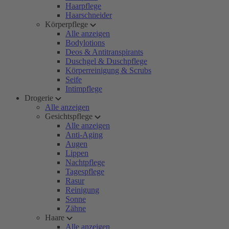
Haarpflege
Haarschneider
Körperpflege
Alle anzeigen
Bodylotions
Deos & Antitranspirants
Duschgel & Duschpflege
Körperreinigung & Scrubs
Seife
Intimpflege
Drogerie
Alle anzeigen
Gesichtspflege
Alle anzeigen
Anti-Aging
Augen
Lippen
Nachtpflege
Tagespflege
Rasur
Reinigung
Sonne
Zähne
Haare
Alle anzeigen