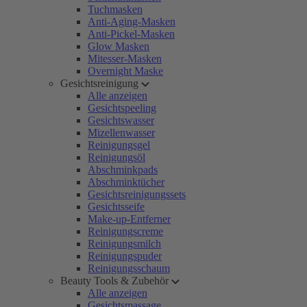
Tuchmasken
Anti-Aging-Masken
Anti-Pickel-Masken
Glow Masken
Mitesser-Masken
Overnight Maske
Gesichtsreinigung
Alle anzeigen
Gesichtspeeling
Gesichtswasser
Mizellenwasser
Reinigungsgel
Reinigungsöl
Abschminkpads
Abschminktücher
Gesichtsreinigungssets
Gesichtsseife
Make-up-Entferner
Reinigungscreme
Reinigungsmilch
Reinigungspuder
Reinigungsschaum
Beauty Tools & Zubehör
Alle anzeigen
Gesichtsmassage