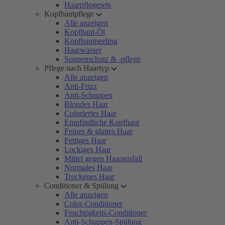
Haarpflegesets
Kopfhautpflege
Alle anzeigen
Kopfhaut-Öl
Kopfhautpeeling
Haarwasser
Sonnenschutz & -pflege
Pflege nach Haartyp
Alle anzeigen
Anti-Frizz
Anti-Schuppen
Blondes Haar
Coloriertes Haar
Empfindliche Kopfhaut
Feines & glattes Haar
Fettiges Haar
Lockiges Haar
Mittel gegen Haarausfall
Normales Haar
Trockenes Haar
Conditioner & Spülung
Alle anzeigen
Color-Conditioner
Feuchtigkeits-Conditioner
Anti-Schuppen-Spülung