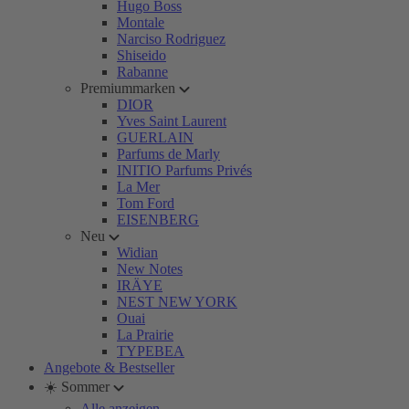
Hugo Boss
Montale
Narciso Rodriguez
Shiseido
Rabanne
Premiummarken
DIOR
Yves Saint Laurent
GUERLAIN
Parfums de Marly
INITIO Parfums Privés
La Mer
Tom Ford
EISENBERG
Neu
Widian
New Notes
IRÄYE
NEST NEW YORK
Ouai
La Prairie
TYPEBEA
Angebote & Bestseller
☀️ Sommer
Alle anzeigen