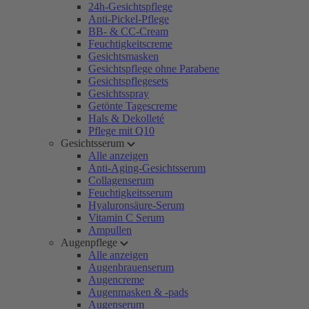
24h-Gesichtspflege
Anti-Pickel-Pflege
BB- & CC-Cream
Feuchtigkeitscreme
Gesichtsmasken
Gesichtspflege ohne Parabene
Gesichtspflegesets
Gesichtsspray
Getönte Tagescreme
Hals & Dekolleté
Pflege mit Q10
Gesichtsserum
Alle anzeigen
Anti-Aging-Gesichtsserum
Collagenserum
Feuchtigkeitsserum
Hyaluronsäure-Serum
Vitamin C Serum
Ampullen
Augenpflege
Alle anzeigen
Augenbrauenserum
Augencreme
Augenmasken & -pads
Augenserum