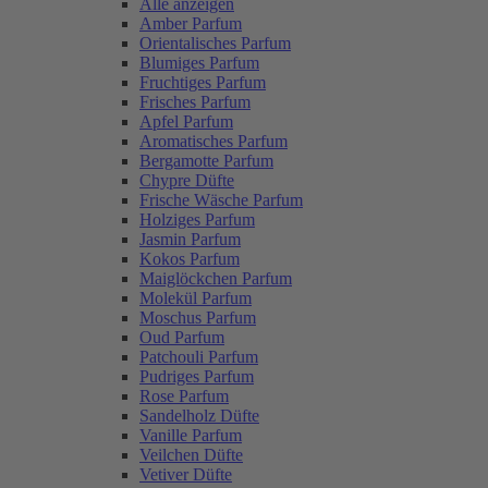
Alle anzeigen
Amber Parfum
Orientalisches Parfum
Blumiges Parfum
Fruchtiges Parfum
Frisches Parfum
Apfel Parfum
Aromatisches Parfum
Bergamotte Parfum
Chypre Düfte
Frische Wäsche Parfum
Holziges Parfum
Jasmin Parfum
Kokos Parfum
Maiglöckchen Parfum
Molekül Parfum
Moschus Parfum
Oud Parfum
Patchouli Parfum
Pudriges Parfum
Rose Parfum
Sandelholz Düfte
Vanille Parfum
Veilchen Düfte
Vetiver Düfte