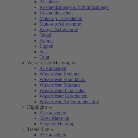
Anspitzer
Kosmetikspiegel & Schminkspiegel
Kosmetiktaschen
Make-up Leerpaletten
Make-up Schwämme
Konjac-Schwämme
Nägel
Augen
Lippen
Sets
Teint
Wasserfestes Make-up
Alle anzeigen
Wasserfeste Eyeliner
Wasserfeste Foundation
Wasserfeste Mascara
Wasserfester Concealer
Wasserfester Lidschatten
Wasserfeste Augenbrauenstifte
Highlights
Alle anzeigen
Glow Make-up
Veganes Make-up
Travel Size
Alle anzeigen