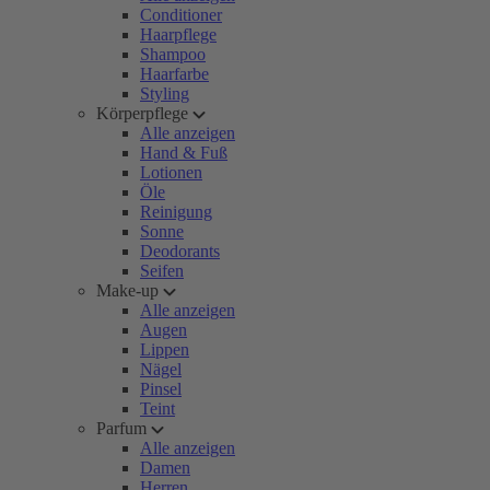
Conditioner
Haarpflege
Shampoo
Haarfarbe
Styling
Körperpflege
Alle anzeigen
Hand & Fuß
Lotionen
Öle
Reinigung
Sonne
Deodorants
Seifen
Make-up
Alle anzeigen
Augen
Lippen
Nägel
Pinsel
Teint
Parfum
Alle anzeigen
Damen
Herren