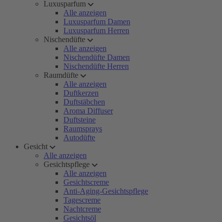
Luxusparfum
Alle anzeigen
Luxusparfum Damen
Luxusparfum Herren
Nischendüfte
Alle anzeigen
Nischendüfte Damen
Nischendüfte Herren
Raumdüfte
Alle anzeigen
Duftkerzen
Duftstäbchen
Aroma Diffuser
Duftsteine
Raumsprays
Autodüfte
Gesicht
Alle anzeigen
Gesichtspflege
Alle anzeigen
Gesichtscreme
Anti-Aging-Gesichtspflege
Tagescreme
Nachtcreme
Gesichtsöl