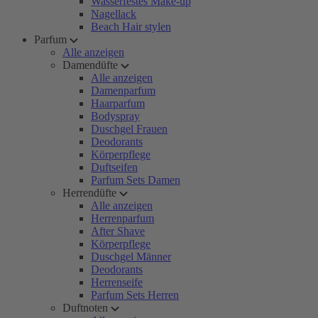
Wasserfestes Make-up
Nagellack
Beach Hair stylen
Parfum
Alle anzeigen
Damendüfte
Alle anzeigen
Damenparfum
Haarparfum
Bodyspray
Duschgel Frauen
Deodorants
Körperpflege
Duftseifen
Parfum Sets Damen
Herrendüfte
Alle anzeigen
Herrenparfum
After Shave
Körperpflege
Duschgel Männer
Deodorants
Herrenseife
Parfum Sets Herren
Duftnoten