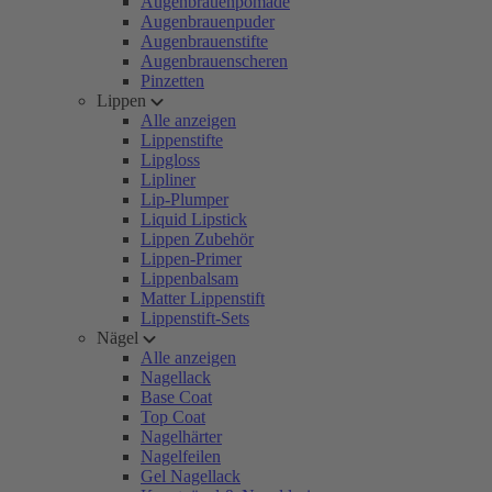
Augenbrauenpomade
Augenbrauenpuder
Augenbrauenstifte
Augenbrauenscheren
Pinzetten
Lippen
Alle anzeigen
Lippenstifte
Lipgloss
Lipliner
Lip-Plumper
Liquid Lipstick
Lippen Zubehör
Lippen-Primer
Lippenbalsam
Matter Lippenstift
Lippenstift-Sets
Nägel
Alle anzeigen
Nagellack
Base Coat
Top Coat
Nagelhärter
Nagelfeilen
Gel Nagellack