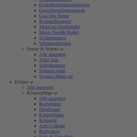
Gesichtsreinigungsbürsten
Gesichtsreinigungstools
Gua Sha Steine
Kosmetikspiegel
Make-up Haarbänder
Micro Needle Roller
Schlafmasken
Wimpernbürsten
Sonne & Schutz
Alle anzeigen
After Sun
Selbstbräuner
Sonnencreme
Sonnen-Make-up
Körper
Alle anzeigen
Körperpflege
Alle anzeigen
Bodylotion
Deodorant
Körperbutter
Körperöl
Anti-Cellulite
Bodyspray
Hals & Dekolleté