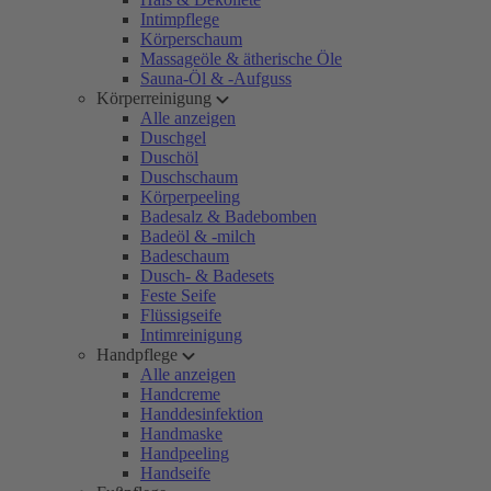
Intimpflege
Körperschaum
Massageöle & ätherische Öle
Sauna-Öl & -Aufguss
Körperreinigung
Alle anzeigen
Duschgel
Duschöl
Duschschaum
Körperpeeling
Badesalz & Badebomben
Badeöl & -milch
Badeschaum
Dusch- & Badesets
Feste Seife
Flüssigseife
Intimreinigung
Handpflege
Alle anzeigen
Handcreme
Handdesinfektion
Handmaske
Handpeeling
Handseife