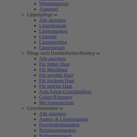
Wimpernserum
Augengel
Lippenpflege
Alle anzeigen
Lippenbalsam
Lippenmasken
Lippenöl
Lippenpeeling
Lippenserum
Pflege nach Hautbedürfnis/Hauttyp
Alle anzeigen
Für fettige Haut
Für Mischhaut
Für sensible Haut
Für trockene Haut
Für unreine Haut
Anti-Aging-Gesichtspflege
Gegen Rötungen
Mit Sonnenschutz
Gesichtsmasken
Alle anzeigen
Augen- & Lippenmasken
Feuchtigkeitsmasken
Reinigungsmasken
Schlammmasken