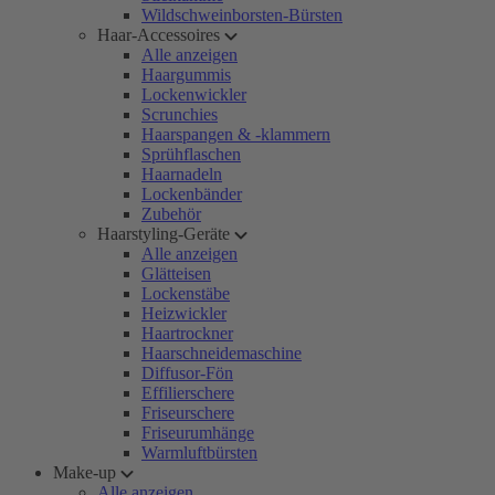
Wildschweinborsten-Bürsten
Haar-Accessoires
Alle anzeigen
Haargummis
Lockenwickler
Scrunchies
Haarspangen & -klammern
Sprühflaschen
Haarnadeln
Lockenbänder
Zubehör
Haarstyling-Geräte
Alle anzeigen
Glätteisen
Lockenstäbe
Heizwickler
Haartrockner
Haarschneidemaschine
Diffusor-Fön
Effilierschere
Friseurschere
Friseurumhänge
Warmluftbürsten
Make-up
Alle anzeigen