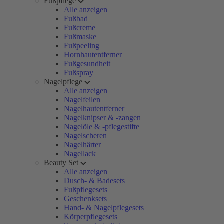
Fußpflege
Alle anzeigen
Fußbad
Fußcreme
Fußmaske
Fußpeeling
Hornhautentferner
Fußgesundheit
Fußspray
Nagelpflege
Alle anzeigen
Nagelfeilen
Nagelhautentferner
Nagelknipser & -zangen
Nagelöle & -pflegestifte
Nagelscheren
Nagelhärter
Nagellack
Beauty Set
Alle anzeigen
Dusch- & Badesets
Fußpflegesets
Geschenksets
Hand- & Nagelpflegesets
Körperpflegesets