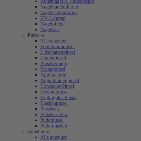
Kunstnägel & Nageldesign
Nagelhautentferner
Nagellackentferner
UV-Lampen
Nagelpflege
Nagelsets
Pinsel
Alle anzeigen
Foundationpinsel
Lidschattenpinsel
Lippenpinsel
Pinselreiniger
Rougepinsel
Applikatoren
Augenbrauenpinsel
Concealer-Pinsel
Eyelinerpinsel
Highlighter-Pinsel
Maskenpinsel
Pinselsets
Pinseltaschen
Puderpinsel
Puderquasten
Zubehör
Alle anzeigen