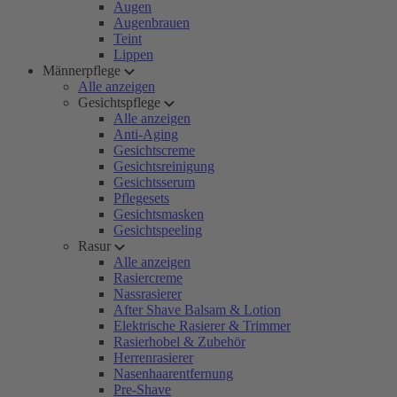
Augen
Augenbrauen
Teint
Lippen
Männerpflege
Alle anzeigen
Gesichtspflege
Alle anzeigen
Anti-Aging
Gesichtscreme
Gesichtsreinigung
Gesichtsserum
Pflegesets
Gesichtsmasken
Gesichtspeeling
Rasur
Alle anzeigen
Rasiercreme
Nassrasierer
After Shave Balsam & Lotion
Elektrische Rasierer & Trimmer
Rasierhobel & Zubehör
Herrenrasierer
Nasenhaarentfernung
Pre-Shave