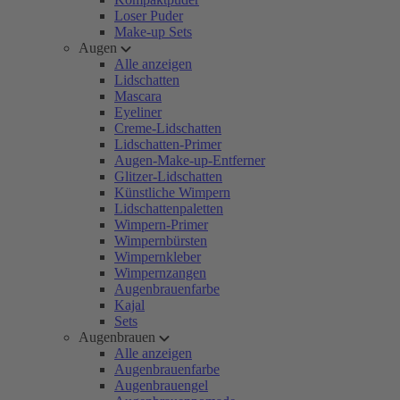
Loser Puder
Make-up Sets
Augen
Alle anzeigen
Lidschatten
Mascara
Eyeliner
Creme-Lidschatten
Lidschatten-Primer
Augen-Make-up-Entferner
Glitzer-Lidschatten
Künstliche Wimpern
Lidschattenpaletten
Wimpern-Primer
Wimpernbürsten
Wimpernkleber
Wimpernzangen
Augenbrauenfarbe
Kajal
Sets
Augenbrauen
Alle anzeigen
Augenbrauenfarbe
Augenbrauengel