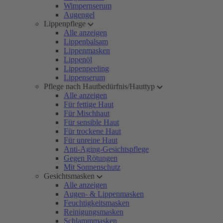
Wimpernserum
Augengel
Lippenpflege
Alle anzeigen
Lippenbalsam
Lippenmasken
Lippenöl
Lippenpeeling
Lippenserum
Pflege nach Hautbedürfnis/Hauttyp
Alle anzeigen
Für fettige Haut
Für Mischhaut
Für sensible Haut
Für trockene Haut
Für unreine Haut
Anti-Aging-Gesichtspflege
Gegen Rötungen
Mit Sonnenschutz
Gesichtsmasken
Alle anzeigen
Augen- & Lippenmasken
Feuchtigkeitsmasken
Reinigungsmasken
Schlammmasken