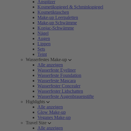
Anspitzer
Kosmetikspiegel & Schminkspiegel
Kosmetiktaschen
Make-up Leerpaletten
Make-up Schwämme
Konjac-Schwämme
Nägel
Augen
Lippen
Sets
Teint
Wasserfestes Make-up
Alle anzeigen
Wasserfeste Eyeliner
Wasserfeste Foundation
Wasserfeste Mascara
Wasserfester Concealer
Wasserfester Lidschatten
Wasserfeste Augenbrauenstifte
Highlights
Alle anzeigen
Glow Make-up
Veganes Make-up
Travel Size
Alle anzeigen