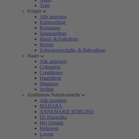
Teint
Körper
Alle anzeigen
Körperpflege
Reinigung
Sonnenpflege
Hand- & Fußpflege
Herren
Schwangerschafts- & Babypflege
Haare
Alle anzeigen
Coloration
Conditioner
Haarpflege
Shampoo
Styling
Zertifizierte Naturkosmetik
Alle anzeigen
MÁDARA
ANNEMARIE BÖRLIND
Dr. Hauschka
Hej Organic
Heliotrop
Lavera