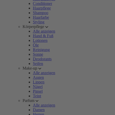
Conditioner
Haarpflege
Shampoo
Haarfarbe
Styling
Körperpflege
Alle anzeigen
Hand & Fuß
Lotionen
Öle
Reinigung
Sonne
Deodorants
Seifen
Make-up
Alle anzeigen
Augen
Lippen
Nägel
Pinsel
Teint
Parfum
Alle anzeigen
Damen
Herren