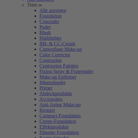
Teint
Alle anzeigen
Foundation
Concealer
Puder
Blush
Highlighter
BB- & CC-Cream
Camouflage Make-up
Color Corrector
Contouring
Contouring Paletten
Fixing Spray & Fixierpuder
Make-up Entferner
Mineralpuder
Primer
Abdeckprodukte
Accessoires
Anti-Aging Make-up
Bronzer
Compact-Foundation
Creme-Foundation
Effektprodukte
Flüssige Foundation
Kompaktpuder