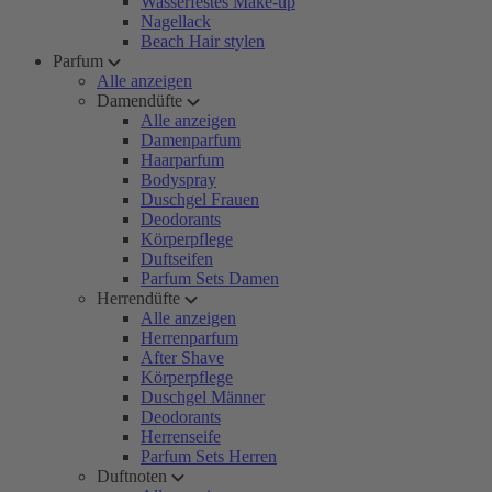
Wasserfestes Make-up
Nagellack
Beach Hair stylen
Parfum
Alle anzeigen
Damendüfte
Alle anzeigen
Damenparfum
Haarparfum
Bodyspray
Duschgel Frauen
Deodorants
Körperpflege
Duftseifen
Parfum Sets Damen
Herrendüfte
Alle anzeigen
Herrenparfum
After Shave
Körperpflege
Duschgel Männer
Deodorants
Herrenseife
Parfum Sets Herren
Duftnoten