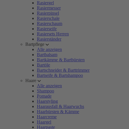
Rasiergel
Rasiermesser
Rasierpinsel
Rasierschale
Rasierschaum
Rasierseife
Rasiersets Herren
Rasierständer
Bartpflege
Alle anzeigen
Bartbalsam
Bartkämme & Bartbürsten
Bartöle
Bartschneider & Barttrimmer
Bartseife & Bartshampoo
Haare
Alle anzeigen
Shampoo
Pomade
Haarstyling
Haarausfall & Haarwuchs
Haarbürsten & Kämme
Haarcreme
Haargel
Haarpaste