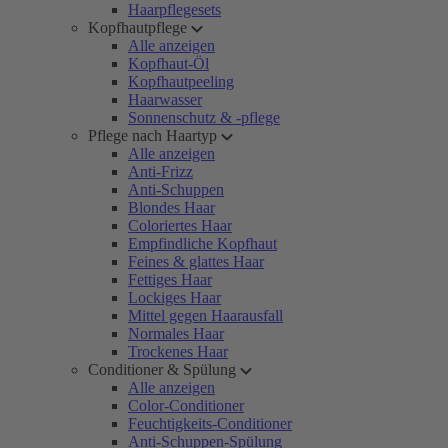
Haarpflegesets
Kopfhautpflege
Alle anzeigen
Kopfhaut-Öl
Kopfhautpeeling
Haarwasser
Sonnenschutz & -pflege
Pflege nach Haartyp
Alle anzeigen
Anti-Frizz
Anti-Schuppen
Blondes Haar
Coloriertes Haar
Empfindliche Kopfhaut
Feines & glattes Haar
Fettiges Haar
Lockiges Haar
Mittel gegen Haarausfall
Normales Haar
Trockenes Haar
Conditioner & Spülung
Alle anzeigen
Color-Conditioner
Feuchtigkeits-Conditioner
Anti-Schuppen-Spülung