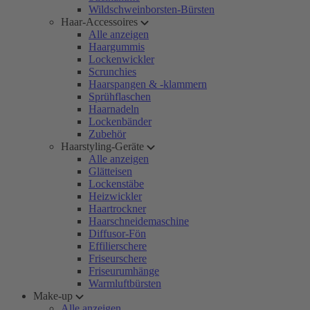
Wildschweinborsten-Bürsten
Haar-Accessoires
Alle anzeigen
Haargummis
Lockenwickler
Scrunchies
Haarspangen & -klammern
Sprühflaschen
Haarnadeln
Lockenbänder
Zubehör
Haarstyling-Geräte
Alle anzeigen
Glätteisen
Lockenstäbe
Heizwickler
Haartrockner
Haarschneidemaschine
Diffusor-Fön
Effilierschere
Friseurschere
Friseurumhänge
Warmluftbürsten
Make-up
Alle anzeigen