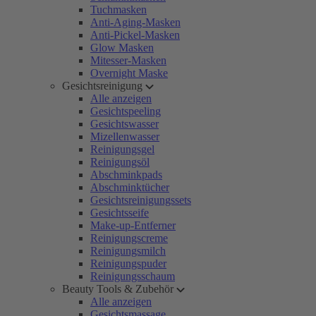
Tuchmasken
Anti-Aging-Masken
Anti-Pickel-Masken
Glow Masken
Mitesser-Masken
Overnight Maske
Gesichtsreinigung
Alle anzeigen
Gesichtspeeling
Gesichtswasser
Mizellenwasser
Reinigungsgel
Reinigungsöl
Abschminkpads
Abschminktücher
Gesichtsreinigungssets
Gesichtsseife
Make-up-Entferner
Reinigungscreme
Reinigungsmilch
Reinigungspuder
Reinigungsschaum
Beauty Tools & Zubehör
Alle anzeigen
Gesichtsmassage