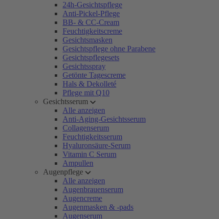
24h-Gesichtspflege
Anti-Pickel-Pflege
BB- & CC-Cream
Feuchtigkeitscreme
Gesichtsmasken
Gesichtspflege ohne Parabene
Gesichtspflegesets
Gesichtsspray
Getönte Tagescreme
Hals & Dekolleté
Pflege mit Q10
Gesichtsserum
Alle anzeigen
Anti-Aging-Gesichtsserum
Collagenserum
Feuchtigkeitsserum
Hyaluronsäure-Serum
Vitamin C Serum
Ampullen
Augenpflege
Alle anzeigen
Augenbrauenserum
Augencreme
Augenmasken & -pads
Augenserum