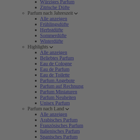
Würziges Parfum
Zitrische Düfte
Parfum nach Jahreszeit
Alle anzeigen
Frühlingsdüfte
Herbstdüfte
Sommerdüfte
Winterdüfte
Highlights
Alle anzeigen
Beliebtes Parfum
Eau de Cologne
Eau de Parfum
Eau de Toilette
Parfum Angebote
Parfum auf Rechnung
Parfum Miniaturen
Parfum Neuheiten
Unisex Parfum
Parfum nach Land
Alle anzeigen
Arabisches Parfum
Französisches Parfum
Italienisches Parfum
Spanisches Parfum