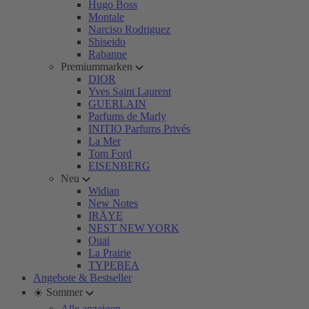
Hugo Boss
Montale
Narciso Rodriguez
Shiseido
Rabanne
Premiummarken
DIOR
Yves Saint Laurent
GUERLAIN
Parfums de Marly
INITIO Parfums Privés
La Mer
Tom Ford
EISENBERG
Neu
Widian
New Notes
IRÄYE
NEST NEW YORK
Ouai
La Prairie
TYPEBEA
Angebote & Bestseller
☀️ Sommer
Alle anzeigen