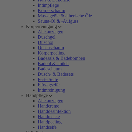
Intimpflege
Körperschaum
Massageöle & ätherische Öle
Sauna-Öl & -Aufguss
Körperreinigung
Alle anzeigen
Duschgel
Duschöl
Duschschaum
Körperpeeling
Badesalz & Badebomben
Badeöl & -milch
Badeschaum
Dusch- & Badesets
Feste Seife
Flüssigseife
Intimreinigung
Handpflege
Alle anzeigen
Handcreme
Handdesinfektion
Handmaske
Handpeeling
Handseife