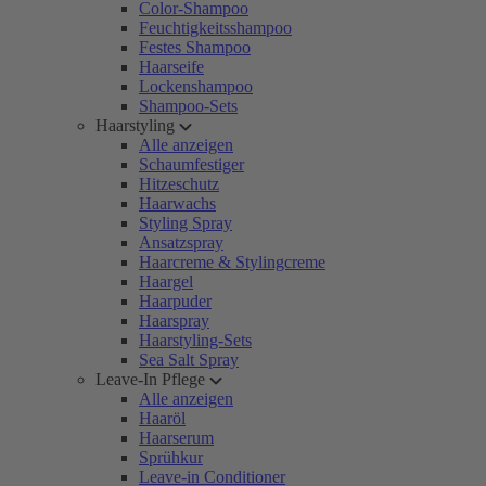
Color-Shampoo
Feuchtigkeitsshampoo
Festes Shampoo
Haarseife
Lockenshampoo
Shampoo-Sets
Haarstyling
Alle anzeigen
Schaumfestiger
Hitzeschutz
Haarwachs
Styling Spray
Ansatzspray
Haarcreme & Stylingcreme
Haargel
Haarpuder
Haarspray
Haarstyling-Sets
Sea Salt Spray
Leave-In Pflege
Alle anzeigen
Haaröl
Haarserum
Sprühkur
Leave-in Conditioner