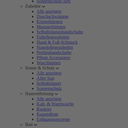
Sonnenschutz-Sets
Zubehör
Alle anzeigen
Duschschwämme
Körperbürsten
Massagebürsten
Selbstbräungshandschuhe
Fußpflegezubehör
Hand & Fuß-Schmuck
Nagelpflegezubehör
Peelinghandschuhe
Pflege Accessoires
Waschlappen
Sonne & Schutz
Alle anzeigen
After Sun
Selbstbräuner
Sonnenschutz
Haarentfernung
Alle anzeigen
Kalt- & Warmwachs
Rasierer
Rasurpflege
Enthaarungscreme
Bad