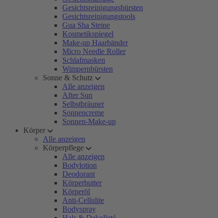
Gesichtsreinigungsbürsten
Gesichtsreinigungstools
Gua Sha Steine
Kosmetikspiegel
Make-up Haarbänder
Micro Needle Roller
Schlafmasken
Wimpernbürsten
Sonne & Schutz
Alle anzeigen
After Sun
Selbstbräuner
Sonnencreme
Sonnen-Make-up
Körper
Alle anzeigen
Körperpflege
Alle anzeigen
Bodylotion
Deodorant
Körperbutter
Körperöl
Anti-Cellulite
Bodyspray
Hals & Dekolleté