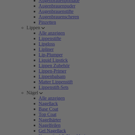
Augenbrauenpomade
Augenbrauenpuder
Augenbrauenstifte
Augenbrauenscheren
Pinzetten
Lippen
Alle anzeigen
Lippenstifte
Lipgloss
Lipliner
Lip-Plumper
Liquid Lipstick
Lippen Zubehör
Lippen-Primer
Lippenbalsam
Matter Lippenstift
Lippenstift-Sets
Nägel
Alle anzeigen
Nagellack
Base Coat
Top Coat
Nagelhärter
Nagelfeilen
Gel Nagellack