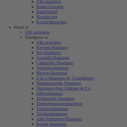
Alle anzeigen
Badaccessoires
Bademäntel
Handtücher
Kosmetiktaschen
Haare
Alle anzeigen
Shampoos
Alle anzeigen
Keratin-Shampoo
Pre-Shampoo
Arganöl-Shampoo
Glättendes Shampoo
Volumenshampoo
Herren-Shampoo
2-in-1-Shampoo & -Conditioner
Naturkosmetik-Shampoo
Shampoo ohne Silikone & Co.
Silbershampoo
Teebaumöl-Shampoo
Tiefenreinigungsshampoo
Tönungsshampoo
Trockenshampoo
Anti-Schuppen-Shampoo
Repair-Shampoo