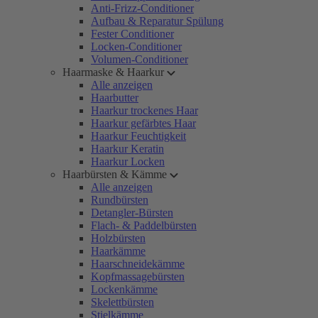
Anti-Frizz-Conditioner
Aufbau & Reparatur Spülung
Fester Conditioner
Locken-Conditioner
Volumen-Conditioner
Haarmaske & Haarkur
Alle anzeigen
Haarbutter
Haarkur trockenes Haar
Haarkur gefärbtes Haar
Haarkur Feuchtigkeit
Haarkur Keratin
Haarkur Locken
Haarbürsten & Kämme
Alle anzeigen
Rundbürsten
Detangler-Bürsten
Flach- & Paddelbürsten
Holzbürsten
Haarkämme
Haarschneidekämme
Kopfmassagebürsten
Lockenkämme
Skelettbürsten
Stielkämme