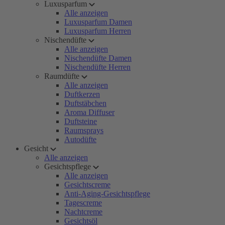
Luxusparfum
Alle anzeigen
Luxusparfum Damen
Luxusparfum Herren
Nischendüfte
Alle anzeigen
Nischendüfte Damen
Nischendüfte Herren
Raumdüfte
Alle anzeigen
Duftkerzen
Duftstäbchen
Aroma Diffuser
Duftsteine
Raumsprays
Autodüfte
Gesicht
Alle anzeigen
Gesichtspflege
Alle anzeigen
Gesichtscreme
Anti-Aging-Gesichtspflege
Tagescreme
Nachtcreme
Gesichtsöl