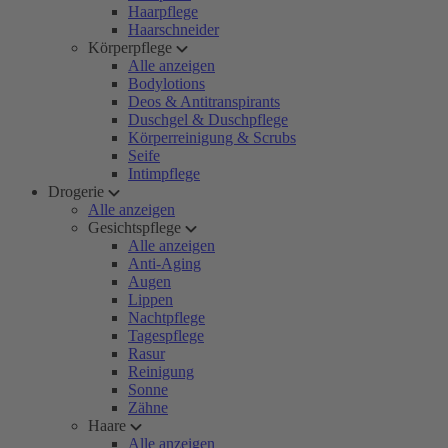
Haarpflege
Haarschneider
Körperpflege
Alle anzeigen
Bodylotions
Deos & Antitranspirants
Duschgel & Duschpflege
Körperreinigung & Scrubs
Seife
Intimpflege
Drogerie
Alle anzeigen
Gesichtspflege
Alle anzeigen
Anti-Aging
Augen
Lippen
Nachtpflege
Tagespflege
Rasur
Reinigung
Sonne
Zähne
Haare
Alle anzeigen