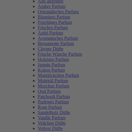
Alle anzeigen
Amber Parfum
Orientalisches Parfum
Blumiges Parfum
Fruchtiges Parfum
Frisches Parfum
Apfel Parfum
Aromatisches Parfum
Bergamotte Parfum
Chypre Düfte
Frische Wäsche Parfum
Holziges Parfum
Jasmin Parfum
Kokos Parfum
Maiglöckchen Parfum
Molekül Parfum
Moschus Parfum
Oud Parfum
Patchouli Parfum
Pudriges Parfum
Rose Parfum
Sandelholz Düfte
Vanille Parfum
Veilchen Düfte
Vetiver Düfte