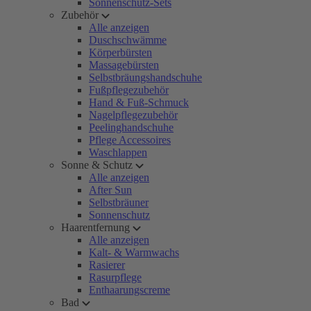
Sonnenschutz-Sets
Zubehör
Alle anzeigen
Duschschwämme
Körperbürsten
Massagebürsten
Selbstbräungshandschuhe
Fußpflegezubehör
Hand & Fuß-Schmuck
Nagelpflegezubehör
Peelinghandschuhe
Pflege Accessoires
Waschlappen
Sonne & Schutz
Alle anzeigen
After Sun
Selbstbräuner
Sonnenschutz
Haarentfernung
Alle anzeigen
Kalt- & Warmwachs
Rasierer
Rasurpflege
Enthaarungscreme
Bad