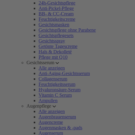
24h-Gesichtspflege
Anti-Pickel-Pflege
BB- & CC-Cream
Feuchtigkeitscreme
Gesichtsmasken
Gesichtspflege ohne Parabene
Gesichtspflegesets
Gesichtsspray
Getönte Tagescreme
Hals & Dekolleté
Pflege mit Q10
Gesichtsserum
Alle anzeigen
Anti-Aging-Gesichtsserum
Collagenserum
Feuchtigkeitsserum
Hyaluronsäure-Serum
Vitamin C Serum
Ampullen
Augenpflege
Alle anzeigen
Augenbrauenserum
Augencreme
Augenmasken & -pads
Augenserum