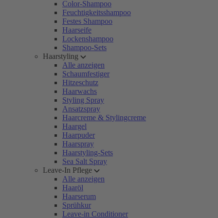
Color-Shampoo
Feuchtigkeitsshampoo
Festes Shampoo
Haarseife
Lockenshampoo
Shampoo-Sets
Haarstyling
Alle anzeigen
Schaumfestiger
Hitzeschutz
Haarwachs
Styling Spray
Ansatzspray
Haarcreme & Stylingcreme
Haargel
Haarpuder
Haarspray
Haarstyling-Sets
Sea Salt Spray
Leave-In Pflege
Alle anzeigen
Haaröl
Haarserum
Sprühkur
Leave-in Conditioner