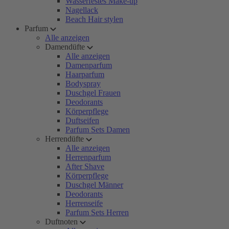
Wasserfestes Make-up
Nagellack
Beach Hair stylen
Parfum
Alle anzeigen
Damendüfte
Alle anzeigen
Damenparfum
Haarparfum
Bodyspray
Duschgel Frauen
Deodorants
Körperpflege
Duftseifen
Parfum Sets Damen
Herrendüfte
Alle anzeigen
Herrenparfum
After Shave
Körperpflege
Duschgel Männer
Deodorants
Herrenseife
Parfum Sets Herren
Duftnoten