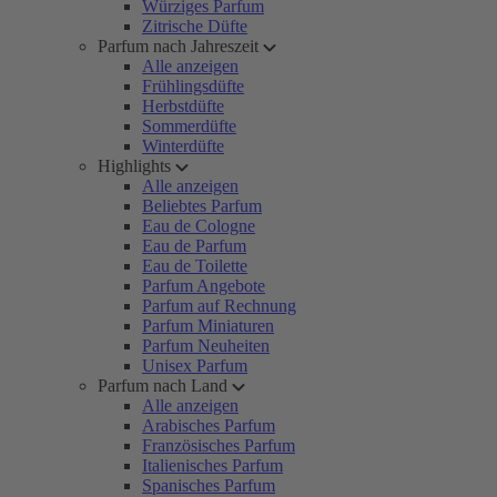
Würziges Parfum
Zitrische Düfte
Parfum nach Jahreszeit
Alle anzeigen
Frühlingsdüfte
Herbstdüfte
Sommerdüfte
Winterdüfte
Highlights
Alle anzeigen
Beliebtes Parfum
Eau de Cologne
Eau de Parfum
Eau de Toilette
Parfum Angebote
Parfum auf Rechnung
Parfum Miniaturen
Parfum Neuheiten
Unisex Parfum
Parfum nach Land
Alle anzeigen
Arabisches Parfum
Französisches Parfum
Italienisches Parfum
Spanisches Parfum