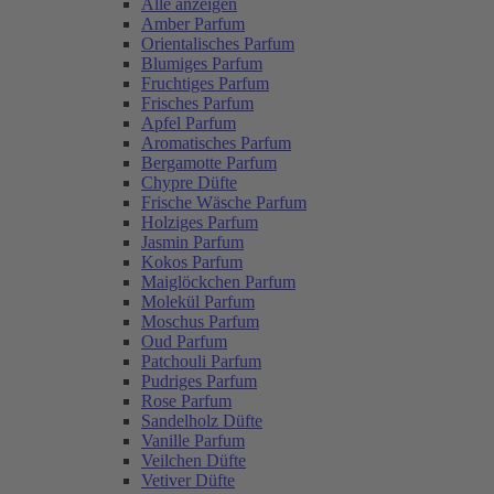
Alle anzeigen
Amber Parfum
Orientalisches Parfum
Blumiges Parfum
Fruchtiges Parfum
Frisches Parfum
Apfel Parfum
Aromatisches Parfum
Bergamotte Parfum
Chypre Düfte
Frische Wäsche Parfum
Holziges Parfum
Jasmin Parfum
Kokos Parfum
Maiglöckchen Parfum
Molekül Parfum
Moschus Parfum
Oud Parfum
Patchouli Parfum
Pudriges Parfum
Rose Parfum
Sandelholz Düfte
Vanille Parfum
Veilchen Düfte
Vetiver Düfte