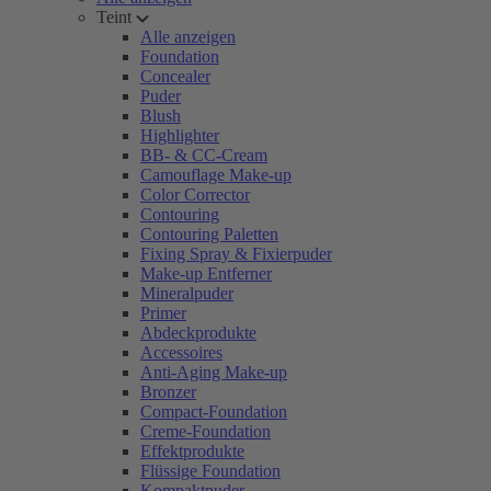
Teint
Alle anzeigen
Foundation
Concealer
Puder
Blush
Highlighter
BB- & CC-Cream
Camouflage Make-up
Color Corrector
Contouring
Contouring Paletten
Fixing Spray & Fixierpuder
Make-up Entferner
Mineralpuder
Primer
Abdeckprodukte
Accessoires
Anti-Aging Make-up
Bronzer
Compact-Foundation
Creme-Foundation
Effektprodukte
Flüssige Foundation
Kompaktpuder