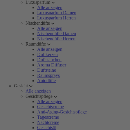
Luxusparfum
Alle anzeigen
Luxusparfum Damen
Luxusparfum Herren
Nischendüfte
Alle anzeigen
Nischendüfte Damen
Nischendüfte Herren
Raumdüfte
Alle anzeigen
Duftkerzen
Duftstäbchen
Aroma Diffuser
Duftsteine
Raumsprays
Autodüfte
Gesicht
Alle anzeigen
Gesichtspflege
Alle anzeigen
Gesichtscreme
Anti-Aging-Gesichtspflege
Tagescreme
Nachtcreme
Gesichtsöl