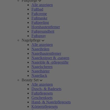
Fußpflege
Alle anzeigen
Fußbad
Fußcreme
Fußmaske
Fußpeeling
Hornhautentferner
Fußgesundheit
Fußspray
Nagelpflege
Alle anzeigen
Nagelfeilen
Nagelhautentferner
Nagelknipser & -zangen
Nagelöle & -pflegestifte
Nagelscheren
Nagelhärter
Nagellack
Beauty Set
Alle anzeigen
Dusch- & Badesets
Fußpflegesets
Geschenksets
Hand- & Nagelpflegesets
Körperpflegesets