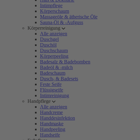
Intimpflege
Körperschaum
Massageöle & ätherische Öle
Sauna-Öl & -Aufguss
Körperreinigung
Alle anzeigen
Duschgel
Duschöl
Duschschaum
Körperpeeling
Badesalz & Badebomben
Badeöl & -milch
Badeschaum
Dusch- & Badesets
Feste Seife
Flüssigseife
Intimreinigung
Handpflege
Alle anzeigen
Handcreme
Handdesinfektion
Handmaske
Handpeeling
Handseife