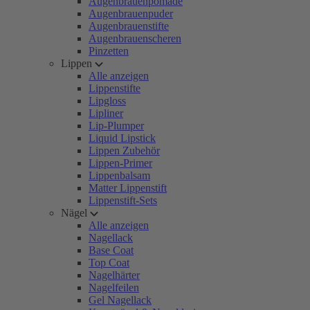
Augenbrauenpomade
Augenbrauenpuder
Augenbrauenstifte
Augenbrauenscheren
Pinzetten
Lippen
Alle anzeigen
Lippenstifte
Lipgloss
Lipliner
Lip-Plumper
Liquid Lipstick
Lippen Zubehör
Lippen-Primer
Lippenbalsam
Matter Lippenstift
Lippenstift-Sets
Nägel
Alle anzeigen
Nagellack
Base Coat
Top Coat
Nagelhärter
Nagelfeilen
Gel Nagellack