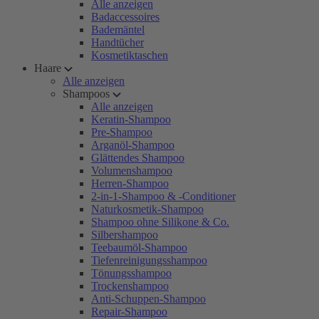
Alle anzeigen
Badaccessoires
Bademäntel
Handtücher
Kosmetiktaschen
Haare
Alle anzeigen
Shampoos
Alle anzeigen
Keratin-Shampoo
Pre-Shampoo
Arganöl-Shampoo
Glättendes Shampoo
Volumenshampoo
Herren-Shampoo
2-in-1-Shampoo & -Conditioner
Naturkosmetik-Shampoo
Shampoo ohne Silikone & Co.
Silbershampoo
Teebaumöl-Shampoo
Tiefenreinigungsshampoo
Tönungsshampoo
Trockenshampoo
Anti-Schuppen-Shampoo
Repair-Shampoo