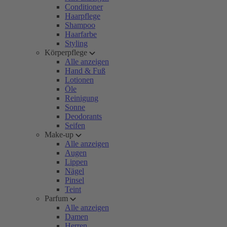
Conditioner
Haarpflege
Shampoo
Haarfarbe
Styling
Körperpflege
Alle anzeigen
Hand & Fuß
Lotionen
Öle
Reinigung
Sonne
Deodorants
Seifen
Make-up
Alle anzeigen
Augen
Lippen
Nägel
Pinsel
Teint
Parfum
Alle anzeigen
Damen
Herren