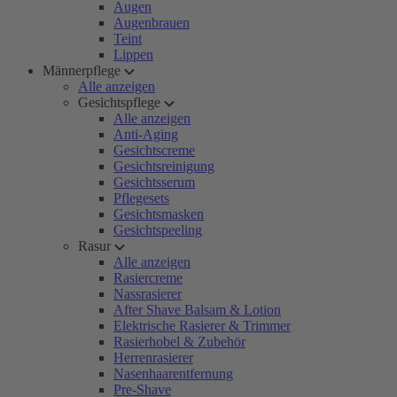
Augen
Augenbrauen
Teint
Lippen
Männerpflege
Alle anzeigen
Gesichtspflege
Alle anzeigen
Anti-Aging
Gesichtscreme
Gesichtsreinigung
Gesichtsserum
Pflegesets
Gesichtsmasken
Gesichtspeeling
Rasur
Alle anzeigen
Rasiercreme
Nassrasierer
After Shave Balsam & Lotion
Elektrische Rasierer & Trimmer
Rasierhobel & Zubehör
Herrenrasierer
Nasenhaarentfernung
Pre-Shave