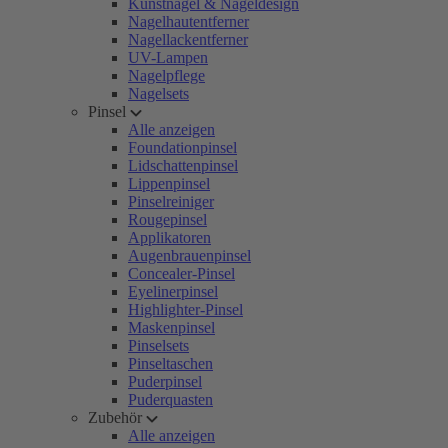
Kunstnägel & Nageldesign
Nagelhautentferner
Nagellackentferner
UV-Lampen
Nagelpflege
Nagelsets
Pinsel
Alle anzeigen
Foundationpinsel
Lidschattenpinsel
Lippenpinsel
Pinselreiniger
Rougepinsel
Applikatoren
Augenbrauenpinsel
Concealer-Pinsel
Eyelinerpinsel
Highlighter-Pinsel
Maskenpinsel
Pinselsets
Pinseltaschen
Puderpinsel
Puderquasten
Zubehör
Alle anzeigen