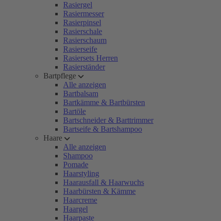
Rasiergel
Rasiermesser
Rasierpinsel
Rasierschale
Rasierschaum
Rasierseife
Rasiersets Herren
Rasierständer
Bartpflege
Alle anzeigen
Bartbalsam
Bartkämme & Bartbürsten
Bartöle
Bartschneider & Barttrimmer
Bartseife & Bartshampoo
Haare
Alle anzeigen
Shampoo
Pomade
Haarstyling
Haarausfall & Haarwuchs
Haarbürsten & Kämme
Haarcreme
Haargel
Haarpaste