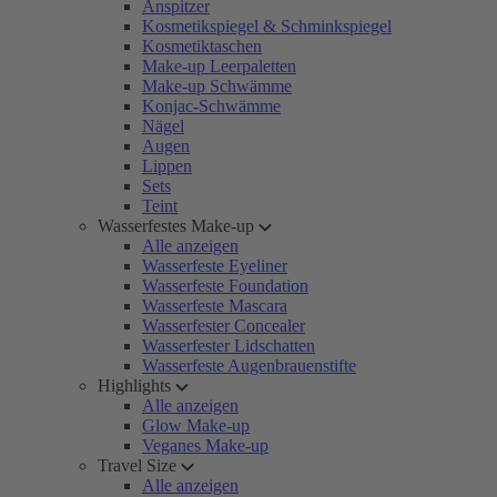
Anspitzer
Kosmetikspiegel & Schminkspiegel
Kosmetiktaschen
Make-up Leerpaletten
Make-up Schwämme
Konjac-Schwämme
Nägel
Augen
Lippen
Sets
Teint
Wasserfestes Make-up
Alle anzeigen
Wasserfeste Eyeliner
Wasserfeste Foundation
Wasserfeste Mascara
Wasserfester Concealer
Wasserfester Lidschatten
Wasserfeste Augenbrauenstifte
Highlights
Alle anzeigen
Glow Make-up
Veganes Make-up
Travel Size
Alle anzeigen