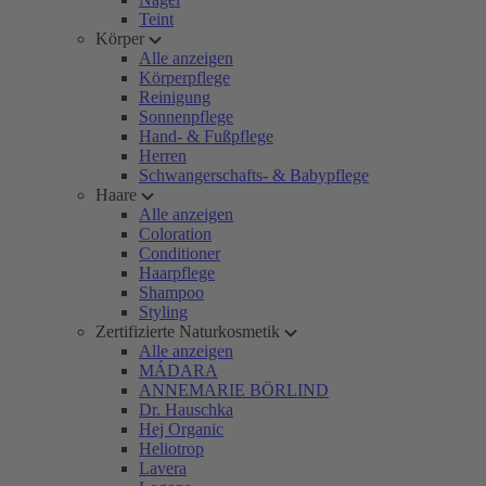
Teint
Körper
Alle anzeigen
Körperpflege
Reinigung
Sonnenpflege
Hand- & Fußpflege
Herren
Schwangerschafts- & Babypflege
Haare
Alle anzeigen
Coloration
Conditioner
Haarpflege
Shampoo
Styling
Zertifizierte Naturkosmetik
Alle anzeigen
MÁDARA
ANNEMARIE BÖRLIND
Dr. Hauschka
Hej Organic
Heliotrop
Lavera