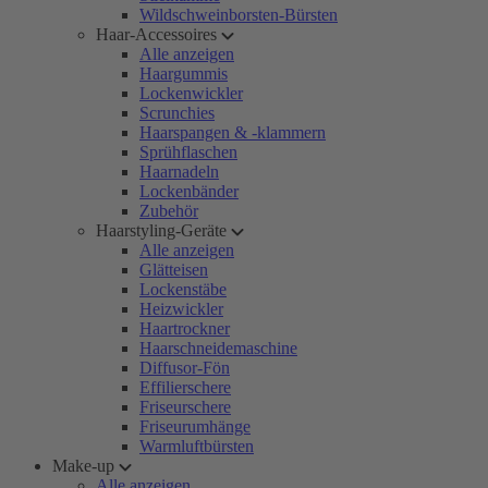
Wildschweinborsten-Bürsten
Haar-Accessoires
Alle anzeigen
Haargummis
Lockenwickler
Scrunchies
Haarspangen & -klammern
Sprühflaschen
Haarnadeln
Lockenbänder
Zubehör
Haarstyling-Geräte
Alle anzeigen
Glätteisen
Lockenstäbe
Heizwickler
Haartrockner
Haarschneidemaschine
Diffusor-Fön
Effilierschere
Friseurschere
Friseurumhänge
Warmluftbürsten
Make-up
Alle anzeigen