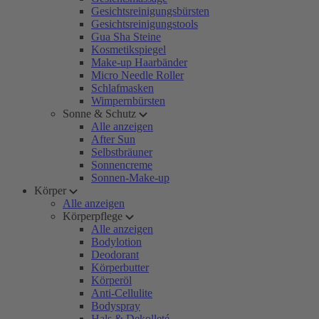
Gesichtsreinigungsbürsten
Gesichtsreinigungstools
Gua Sha Steine
Kosmetikspiegel
Make-up Haarbänder
Micro Needle Roller
Schlafmasken
Wimpernbürsten
Sonne & Schutz
Alle anzeigen
After Sun
Selbstbräuner
Sonnencreme
Sonnen-Make-up
Körper
Alle anzeigen
Körperpflege
Alle anzeigen
Bodylotion
Deodorant
Körperbutter
Körperöl
Anti-Cellulite
Bodyspray
Hals & Dekolleté