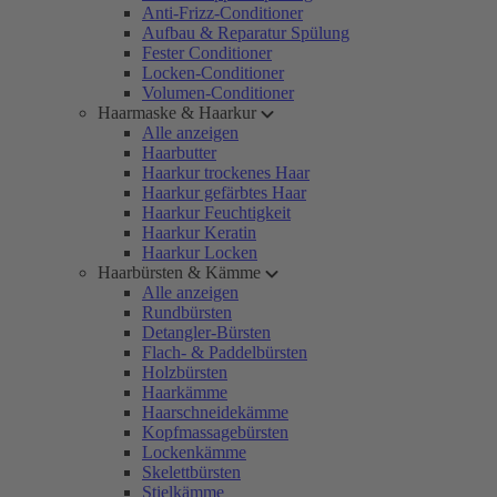
Anti-Frizz-Conditioner
Aufbau & Reparatur Spülung
Fester Conditioner
Locken-Conditioner
Volumen-Conditioner
Haarmaske & Haarkur
Alle anzeigen
Haarbutter
Haarkur trockenes Haar
Haarkur gefärbtes Haar
Haarkur Feuchtigkeit
Haarkur Keratin
Haarkur Locken
Haarbürsten & Kämme
Alle anzeigen
Rundbürsten
Detangler-Bürsten
Flach- & Paddelbürsten
Holzbürsten
Haarkämme
Haarschneidekämme
Kopfmassagebürsten
Lockenkämme
Skelettbürsten
Stielkämme