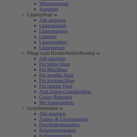
Wimpernserum
Augengel
Lippenpflege
Alle anzeigen
Lippenbalsam
Lippenmasken
Lippenöl
Lippenpeeling
Lippenserum
Pflege nach Hautbedürfnis/Hauttyp
Alle anzeigen
Für fettige Haut
Für Mischhaut
Für sensible Haut
Für trockene Haut
Für unreine Haut
Anti-Aging-Gesichtspflege
Gegen Rötungen
Mit Sonnenschutz
Gesichtsmasken
Alle anzeigen
Augen- & Lippenmasken
Feuchtigkeitsmasken
Reinigungsmasken
Schlammmasken