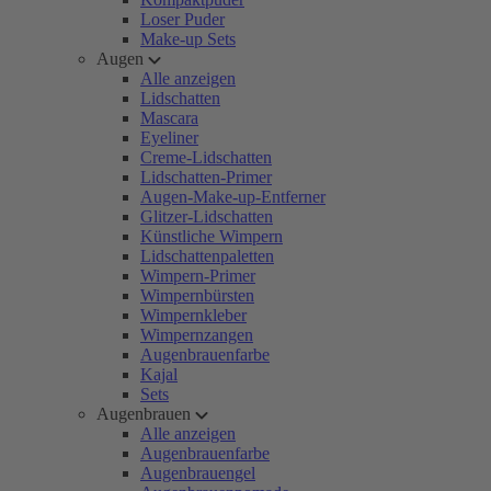
Loser Puder
Make-up Sets
Augen
Alle anzeigen
Lidschatten
Mascara
Eyeliner
Creme-Lidschatten
Lidschatten-Primer
Augen-Make-up-Entferner
Glitzer-Lidschatten
Künstliche Wimpern
Lidschattenpaletten
Wimpern-Primer
Wimpernbürsten
Wimpernkleber
Wimpernzangen
Augenbrauenfarbe
Kajal
Sets
Augenbrauen
Alle anzeigen
Augenbrauenfarbe
Augenbrauengel