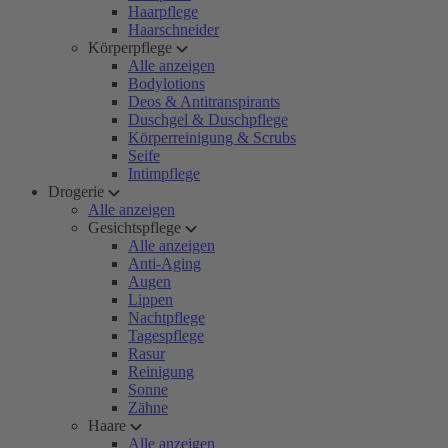
Haarpflege
Haarschneider
Körperpflege
Alle anzeigen
Bodylotions
Deos & Antitranspirants
Duschgel & Duschpflege
Körperreinigung & Scrubs
Seife
Intimpflege
Drogerie
Alle anzeigen
Gesichtspflege
Alle anzeigen
Anti-Aging
Augen
Lippen
Nachtpflege
Tagespflege
Rasur
Reinigung
Sonne
Zähne
Haare
Alle anzeigen