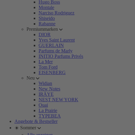
Hugo Boss
Montale
Narciso Rodriguez
Shiseido
Rabanne
Premiummarken
DIOR
Yves Saint Laurent
GUERLAIN
Parfums de Marly
INITIO Parfums Privés
La Mer
Tom Ford
EISENBERG
Neu
Widian
New Notes
IRÄYE
NEST NEW YORK
Ouai
La Prairie
TYPEBEA
Angebote & Bestseller
☀️ Sommer
Alle anzeigen