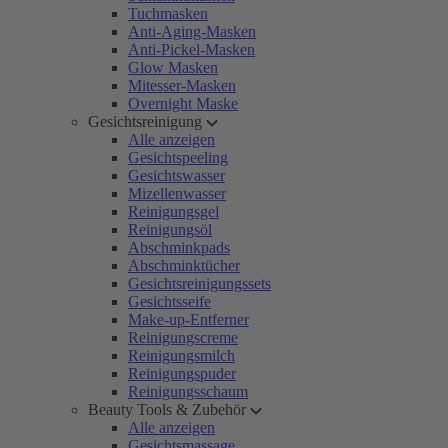
Tuchmasken
Anti-Aging-Masken
Anti-Pickel-Masken
Glow Masken
Mitesser-Masken
Overnight Maske
Gesichtsreinigung
Alle anzeigen
Gesichtspeeling
Gesichtswasser
Mizellenwasser
Reinigungsgel
Reinigungsöl
Abschminkpads
Abschminktücher
Gesichtsreinigungssets
Gesichtsseife
Make-up-Entferner
Reinigungscreme
Reinigungsmilch
Reinigungspuder
Reinigungsschaum
Beauty Tools & Zubehör
Alle anzeigen
Gesichtsmassage