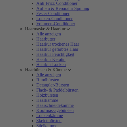
Anti-Frizz-Conditioner
Aufbau & Reparatur Spülung
Fester Conditioner
Locken-Conditioner
Volumen-Conditioner
Haarmaske & Haarkur
Alle anzeigen
Haarbutter
Haarkur trockenes Haar
Haarkur gefärbtes Haar
Haarkur Feuchtigkeit
Haarkur Keratin
Haarkur Locken
Haarbürsten & Kämme
Alle anzeigen
Rundbürsten
Detangler-Bürsten
Flach- & Paddelbürsten
Holzbürsten
Haarkämme
Haarschneidekämme
Kopfmassagebürsten
Lockenkämme
Skelettbürsten
Stielkämme