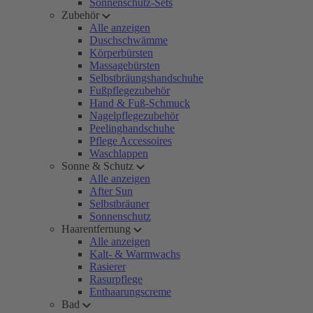
Sonnenschutz-Sets
Zubehör
Alle anzeigen
Duschschwämme
Körperbürsten
Massagebürsten
Selbstbräungshandschuhe
Fußpflegezubehör
Hand & Fuß-Schmuck
Nagelpflegezubehör
Peelinghandschuhe
Pflege Accessoires
Waschlappen
Sonne & Schutz
Alle anzeigen
After Sun
Selbstbräuner
Sonnenschutz
Haarentfernung
Alle anzeigen
Kalt- & Warmwachs
Rasierer
Rasurpflege
Enthaarungscreme
Bad