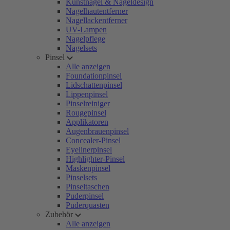
Kunstnägel & Nageldesign
Nagelhautentferner
Nagellackentferner
UV-Lampen
Nagelpflege
Nagelsets
Pinsel
Alle anzeigen
Foundationpinsel
Lidschattenpinsel
Lippenpinsel
Pinselreiniger
Rougepinsel
Applikatoren
Augenbrauenpinsel
Concealer-Pinsel
Eyelinerpinsel
Highlighter-Pinsel
Maskenpinsel
Pinselsets
Pinseltaschen
Puderpinsel
Puderquasten
Zubehör
Alle anzeigen