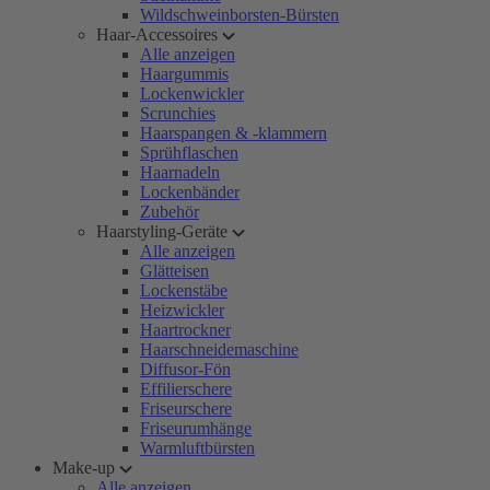
Wildschweinborsten-Bürsten
Haar-Accessoires
Alle anzeigen
Haargummis
Lockenwickler
Scrunchies
Haarspangen & -klammern
Sprühflaschen
Haarnadeln
Lockenbänder
Zubehör
Haarstyling-Geräte
Alle anzeigen
Glätteisen
Lockenstäbe
Heizwickler
Haartrockner
Haarschneidemaschine
Diffusor-Fön
Effilierschere
Friseurschere
Friseurumhänge
Warmluftbürsten
Make-up
Alle anzeigen