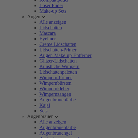
Loser Puder
Make-up Sets
Augen
Alle anzeigen
Lidschatten
Mascara
Eyeliner
Creme-Lidschatten
Lidschatten-Primer
Augen-Make-up-Entferner
Glitzer-Lidschatten
Künstliche Wimpern
Lidschattenpaletten
Wimpern-Primer
Wimpernbürsten
Wimpernkleber
Wimpernzangen
Augenbrauenfarbe
Kajal
Sets
Augenbrauen
Alle anzeigen
Augenbrauenfarbe
Augenbrauengel