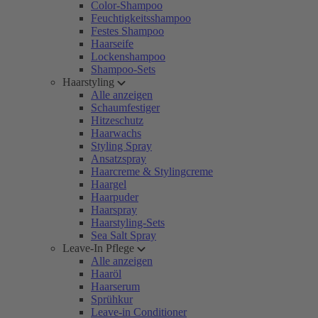
Color-Shampoo
Feuchtigkeitsshampoo
Festes Shampoo
Haarseife
Lockenshampoo
Shampoo-Sets
Haarstyling
Alle anzeigen
Schaumfestiger
Hitzeschutz
Haarwachs
Styling Spray
Ansatzspray
Haarcreme & Stylingcreme
Haargel
Haarpuder
Haarspray
Haarstyling-Sets
Sea Salt Spray
Leave-In Pflege
Alle anzeigen
Haaröl
Haarserum
Sprühkur
Leave-in Conditioner