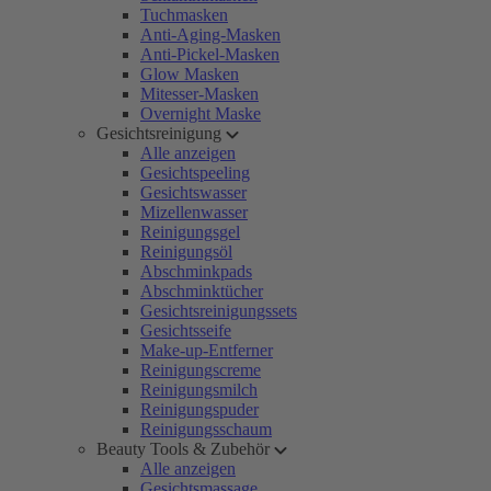
Tuchmasken
Anti-Aging-Masken
Anti-Pickel-Masken
Glow Masken
Mitesser-Masken
Overnight Maske
Gesichtsreinigung
Alle anzeigen
Gesichtspeeling
Gesichtswasser
Mizellenwasser
Reinigungsgel
Reinigungsöl
Abschminkpads
Abschminktücher
Gesichtsreinigungssets
Gesichtsseife
Make-up-Entferner
Reinigungscreme
Reinigungsmilch
Reinigungspuder
Reinigungsschaum
Beauty Tools & Zubehör
Alle anzeigen
Gesichtsmassage