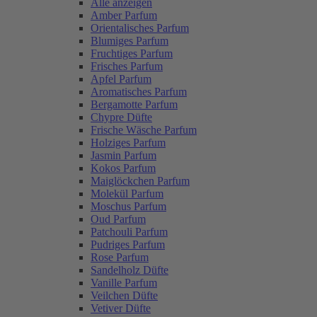
Alle anzeigen
Amber Parfum
Orientalisches Parfum
Blumiges Parfum
Fruchtiges Parfum
Frisches Parfum
Apfel Parfum
Aromatisches Parfum
Bergamotte Parfum
Chypre Düfte
Frische Wäsche Parfum
Holziges Parfum
Jasmin Parfum
Kokos Parfum
Maiglöckchen Parfum
Molekül Parfum
Moschus Parfum
Oud Parfum
Patchouli Parfum
Pudriges Parfum
Rose Parfum
Sandelholz Düfte
Vanille Parfum
Veilchen Düfte
Vetiver Düfte