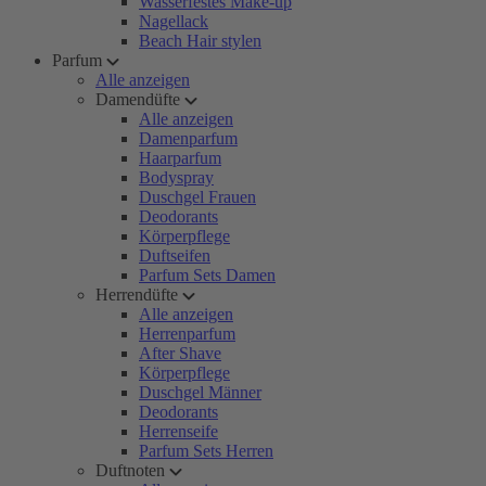
Wasserfestes Make-up
Nagellack
Beach Hair stylen
Parfum
Alle anzeigen
Damendüfte
Alle anzeigen
Damenparfum
Haarparfum
Bodyspray
Duschgel Frauen
Deodorants
Körperpflege
Duftseifen
Parfum Sets Damen
Herrendüfte
Alle anzeigen
Herrenparfum
After Shave
Körperpflege
Duschgel Männer
Deodorants
Herrenseife
Parfum Sets Herren
Duftnoten