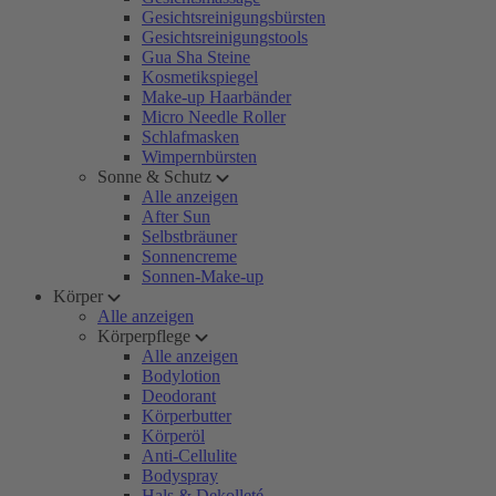
Gesichtsreinigungsbürsten
Gesichtsreinigungstools
Gua Sha Steine
Kosmetikspiegel
Make-up Haarbänder
Micro Needle Roller
Schlafmasken
Wimpernbürsten
Sonne & Schutz
Alle anzeigen
After Sun
Selbstbräuner
Sonnencreme
Sonnen-Make-up
Körper
Alle anzeigen
Körperpflege
Alle anzeigen
Bodylotion
Deodorant
Körperbutter
Körperöl
Anti-Cellulite
Bodyspray
Hals & Dekolleté