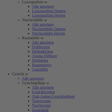
Luxusparfum
Alle anzeigen
Luxusparfum Damen
Luxusparfum Herren
Nischendüfte
Alle anzeigen
Nischendüfte Damen
Nischendüfte Herren
Raumdüfte
Alle anzeigen
Duftkerzen
Duftstäbchen
Aroma Diffuser
Duftsteine
Raumsprays
Autodüfte
Gesicht
Alle anzeigen
Gesichtspflege
Alle anzeigen
Gesichtscreme
Anti-Aging-Gesichtspflege
Tagescreme
Nachtcreme
Gesichtsöl