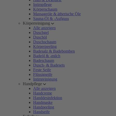
Intimpflege
Körperschaum
Massageöle & ätherische Öle
Sauna-Öl & -Aufguss
Körperreinigung
Alle anzeigen
Duschgel
Duschöl
Duschschaum
Körperpeeling
Badesalz & Badebomben
Badeöl & -milch
Badeschaum
Dusch- & Badesets
Feste Seife
Flüssigseife
Intimreinigung
Handpflege
Alle anzeigen
Handcreme
Handdesinfektion
Handmaske
Handpeeling
Handseife