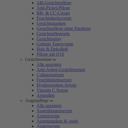
24h-Gesichtspflege
Anti-Pickel-Pflege
BB- & CC-Cream
Feuchtigkeitscreme
Gesichtsmasken
Gesichtspflege ohne Parabene
Gesichtspflegesets
Gesichtsspray
Getönte Tagescreme
Hals & Dekolleté
Pflege mit Q10
Gesichtsserum
Alle anzeigen
Anti-Aging-Gesichtsserum
Collagenserum
Feuchtigkeitsserum
Hyaluronsäure-Serum
Vitamin C Serum
Ampullen
Augenpflege
Alle anzeigen
Augenbrauenserum
Augencreme
Augenmasken & -pads
Augenserum