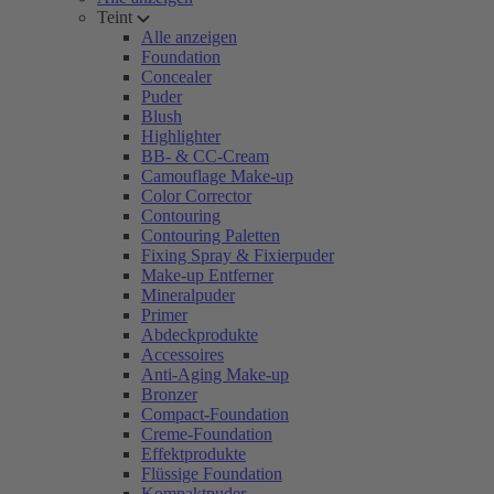
Teint
Alle anzeigen
Foundation
Concealer
Puder
Blush
Highlighter
BB- & CC-Cream
Camouflage Make-up
Color Corrector
Contouring
Contouring Paletten
Fixing Spray & Fixierpuder
Make-up Entferner
Mineralpuder
Primer
Abdeckprodukte
Accessoires
Anti-Aging Make-up
Bronzer
Compact-Foundation
Creme-Foundation
Effektprodukte
Flüssige Foundation
Kompaktpuder