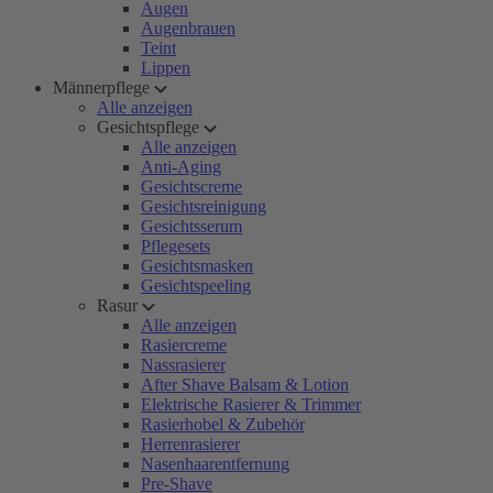
Augen
Augenbrauen
Teint
Lippen
Männerpflege
Alle anzeigen
Gesichtspflege
Alle anzeigen
Anti-Aging
Gesichtscreme
Gesichtsreinigung
Gesichtsserum
Pflegesets
Gesichtsmasken
Gesichtspeeling
Rasur
Alle anzeigen
Rasiercreme
Nassrasierer
After Shave Balsam & Lotion
Elektrische Rasierer & Trimmer
Rasierhobel & Zubehör
Herrenrasierer
Nasenhaarentfernung
Pre-Shave