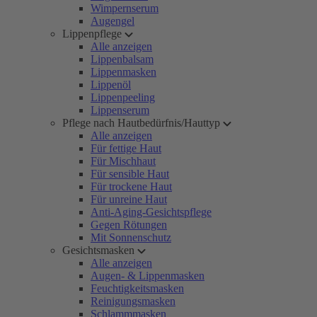
Wimpernserum
Augengel
Lippenpflege
Alle anzeigen
Lippenbalsam
Lippenmasken
Lippenöl
Lippenpeeling
Lippenserum
Pflege nach Hautbedürfnis/Hauttyp
Alle anzeigen
Für fettige Haut
Für Mischhaut
Für sensible Haut
Für trockene Haut
Für unreine Haut
Anti-Aging-Gesichtspflege
Gegen Rötungen
Mit Sonnenschutz
Gesichtsmasken
Alle anzeigen
Augen- & Lippenmasken
Feuchtigkeitsmasken
Reinigungsmasken
Schlammmasken