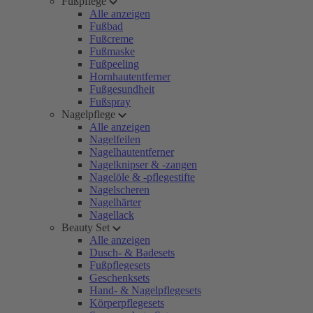
Fußpflege
Alle anzeigen
Fußbad
Fußcreme
Fußmaske
Fußpeeling
Hornhautentferner
Fußgesundheit
Fußspray
Nagelpflege
Alle anzeigen
Nagelfeilen
Nagelhautentferner
Nagelknipser & -zangen
Nagelöle & -pflegestifte
Nagelscheren
Nagelhärter
Nagellack
Beauty Set
Alle anzeigen
Dusch- & Badesets
Fußpflegesets
Geschenksets
Hand- & Nagelpflegesets
Körperpflegesets