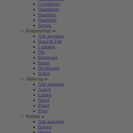
Conditioner
Haarpflege
Shampoo
Haarfarbe
Styling
Körperpflege
Alle anzeigen
Hand & Fuß
Lotionen
Öle
Reinigung
Sonne
Deodorants
Seifen
Make-up
Alle anzeigen
Augen
Lippen
Nägel
Pinsel
Teint
Parfum
Alle anzeigen
Damen
Herren