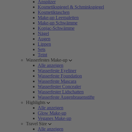
Anspitzer
Kosmetikspiegel & Schminkspiegel
Kosmetiktaschen
Make-up Leerpaletten
Make-up Schwämme
Konjac-Schwämme
Nägel
Augen
Lippen
Sets
Teint
Wasserfestes Make-up
Alle anzeigen
Wasserfeste Eyeliner
Wasserfeste Foundation
Wasserfeste Mascara
Wasserfester Concealer
Wasserfester Lidschatten
Wasserfeste Augenbrauenstifte
Highlights
Alle anzeigen
Glow Make-up
Veganes Make-up
Travel Size
Alle anzeigen