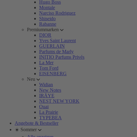
Hugo Boss
Montale
Narciso Rodriguez
Shiseido
Rabanne
Premiummarken
DIOR
Yves Saint Laurent
GUERLAIN
Parfums de Marly
INITIO Parfums Privés
La Mer
Tom Ford
EISENBERG
Neu
Widian
New Notes
IRÄYE
NEST NEW YORK
Ouai
La Prairie
TYPEBEA
Angebote & Bestseller
☀️ Sommer
Alle anzeigen