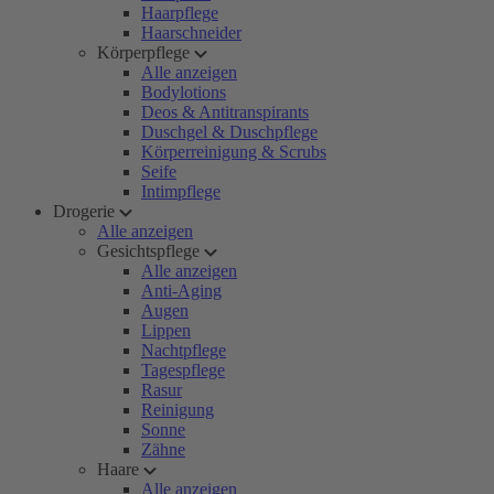
Haarpflege
Haarschneider
Körperpflege
Alle anzeigen
Bodylotions
Deos & Antitranspirants
Duschgel & Duschpflege
Körperreinigung & Scrubs
Seife
Intimpflege
Drogerie
Alle anzeigen
Gesichtspflege
Alle anzeigen
Anti-Aging
Augen
Lippen
Nachtpflege
Tagespflege
Rasur
Reinigung
Sonne
Zähne
Haare
Alle anzeigen