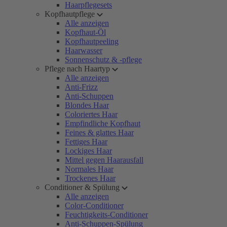
Haarpflegesets
Kopfhautpflege
Alle anzeigen
Kopfhaut-Öl
Kopfhautpeeling
Haarwasser
Sonnenschutz & -pflege
Pflege nach Haartyp
Alle anzeigen
Anti-Frizz
Anti-Schuppen
Blondes Haar
Coloriertes Haar
Empfindliche Kopfhaut
Feines & glattes Haar
Fettiges Haar
Lockiges Haar
Mittel gegen Haarausfall
Normales Haar
Trockenes Haar
Conditioner & Spülung
Alle anzeigen
Color-Conditioner
Feuchtigkeits-Conditioner
Anti-Schuppen-Spülung