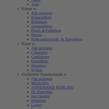
Teint
Körper
Alle anzeigen
Körperpflege
Reinigung
Sonnenpflege
Hand- & Fußpflege
Herren
Schwangerschafts- & Babypflege
Haare
Alle anzeigen
Coloration
Conditioner
Haarpflege
Shampoo
Styling
Zertifizierte Naturkosmetik
Alle anzeigen
MÁDARA
ANNEMARIE BÖRLIND
Dr. Hauschka
Hej Organic
Heliotrop
Lavera