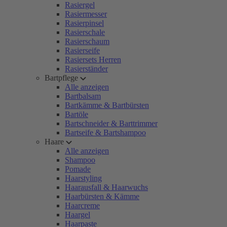
Rasiergel
Rasiermesser
Rasierpinsel
Rasierschale
Rasierschaum
Rasierseife
Rasiersets Herren
Rasierständer
Bartpflege
Alle anzeigen
Bartbalsam
Bartkämme & Bartbürsten
Bartöle
Bartschneider & Barttrimmer
Bartseife & Bartshampoo
Haare
Alle anzeigen
Shampoo
Pomade
Haarstyling
Haarausfall & Haarwuchs
Haarbürsten & Kämme
Haarcreme
Haargel
Haarpaste