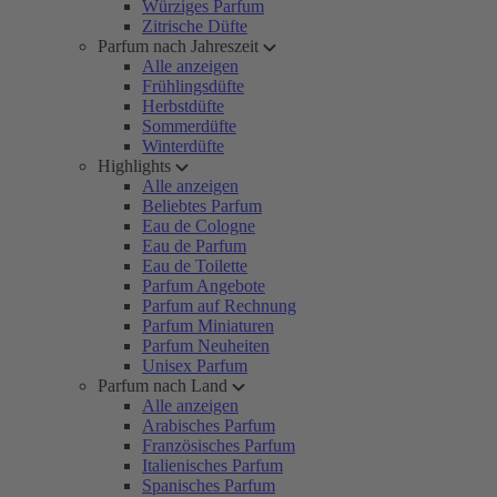
Würziges Parfum
Zitrische Düfte
Parfum nach Jahreszeit
Alle anzeigen
Frühlingsdüfte
Herbstdüfte
Sommerdüfte
Winterdüfte
Highlights
Alle anzeigen
Beliebtes Parfum
Eau de Cologne
Eau de Parfum
Eau de Toilette
Parfum Angebote
Parfum auf Rechnung
Parfum Miniaturen
Parfum Neuheiten
Unisex Parfum
Parfum nach Land
Alle anzeigen
Arabisches Parfum
Französisches Parfum
Italienisches Parfum
Spanisches Parfum