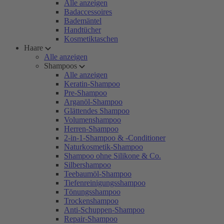
Alle anzeigen
Badaccessoires
Bademäntel
Handtücher
Kosmetiktaschen
Haare
Alle anzeigen
Shampoos
Alle anzeigen
Keratin-Shampoo
Pre-Shampoo
Arganöl-Shampoo
Glättendes Shampoo
Volumenshampoo
Herren-Shampoo
2-in-1-Shampoo & -Conditioner
Naturkosmetik-Shampoo
Shampoo ohne Silikone & Co.
Silbershampoo
Teebaumöl-Shampoo
Tiefenreinigungsshampoo
Tönungsshampoo
Trockenshampoo
Anti-Schuppen-Shampoo
Repair-Shampoo