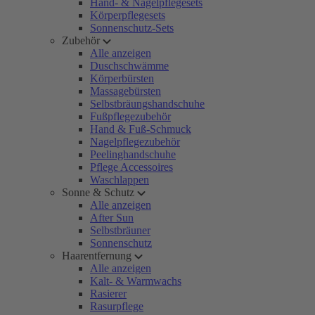
Hand- & Nagelpflegesets
Körperpflegesets
Sonnenschutz-Sets
Zubehör
Alle anzeigen
Duschschwämme
Körperbürsten
Massagebürsten
Selbstbräungshandschuhe
Fußpflegezubehör
Hand & Fuß-Schmuck
Nagelpflegezubehör
Peelinghandschuhe
Pflege Accessoires
Waschlappen
Sonne & Schutz
Alle anzeigen
After Sun
Selbstbräuner
Sonnenschutz
Haarentfernung
Alle anzeigen
Kalt- & Warmwachs
Rasierer
Rasurpflege