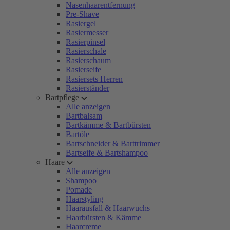
Nasenhaarentfernung
Pre-Shave
Rasiergel
Rasiermesser
Rasierpinsel
Rasierschale
Rasierschaum
Rasierseife
Rasiersets Herren
Rasierständer
Bartpflege
Alle anzeigen
Bartbalsam
Bartkämme & Bartbürsten
Bartöle
Bartschneider & Barttrimmer
Bartseife & Bartshampoo
Haare
Alle anzeigen
Shampoo
Pomade
Haarstyling
Haarausfall & Haarwuchs
Haarbürsten & Kämme
Haarcreme