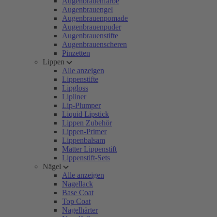
Augenbrauenfarbe
Augenbrauengel
Augenbrauenpomade
Augenbrauenpuder
Augenbrauenstifte
Augenbrauenscheren
Pinzetten
Lippen
Alle anzeigen
Lippenstifte
Lipgloss
Lipliner
Lip-Plumper
Liquid Lipstick
Lippen Zubehör
Lippen-Primer
Lippenbalsam
Matter Lippenstift
Lippenstift-Sets
Nägel
Alle anzeigen
Nagellack
Base Coat
Top Coat
Nagelhärter