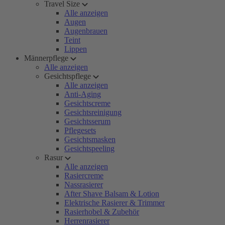
Travel Size
Alle anzeigen
Augen
Augenbrauen
Teint
Lippen
Männerpflege
Alle anzeigen
Gesichtspflege
Alle anzeigen
Anti-Aging
Gesichtscreme
Gesichtsreinigung
Gesichtsserum
Pflegesets
Gesichtsmasken
Gesichtspeeling
Rasur
Alle anzeigen
Rasiercreme
Nassrasierer
After Shave Balsam & Lotion
Elektrische Rasierer & Trimmer
Rasierhobel & Zubehör
Herrenrasierer