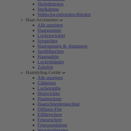
Skelettbürsten
Stielkämme
Wildschweinborsten-Bürsten
Haar-Accessoires
Alle anzeigen
Haargummis
Lockenwickler
Scrunchies
Haarspangen & -klammern
Sprühflaschen
Haarnadeln
Lockenbänder
Zubehör
Haarstyling-Geräte
Alle anzeigen
Glätteisen
Lockenstäbe
Heizwickler
Haartrockner
Haarschneidemaschine
Diffusor-Fön
Effilierschere
Friseurschere
Friseurumhänge
Warmluftbürsten