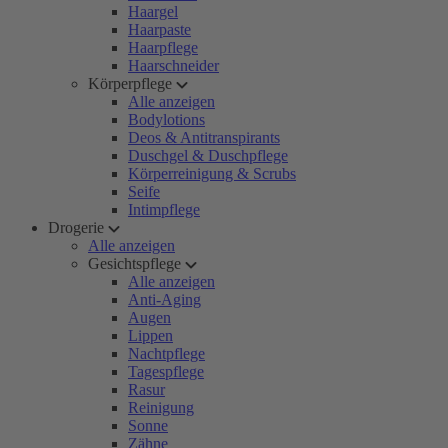
Haargel
Haarpaste
Haarpflege
Haarschneider
Körperpflege
Alle anzeigen
Bodylotions
Deos & Antitranspirants
Duschgel & Duschpflege
Körperreinigung & Scrubs
Seife
Intimpflege
Drogerie
Alle anzeigen
Gesichtspflege
Alle anzeigen
Anti-Aging
Augen
Lippen
Nachtpflege
Tagespflege
Rasur
Reinigung
Sonne
Zähne