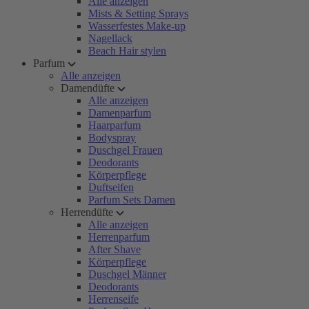
Alle anzeigen
Mists & Setting Sprays
Wasserfestes Make-up
Nagellack
Beach Hair stylen
Parfum
Alle anzeigen
Damendüfte
Alle anzeigen
Damenparfum
Haarparfum
Bodyspray
Duschgel Frauen
Deodorants
Körperpflege
Duftseifen
Parfum Sets Damen
Herrendüfte
Alle anzeigen
Herrenparfum
After Shave
Körperpflege
Duschgel Männer
Deodorants
Herrenseife