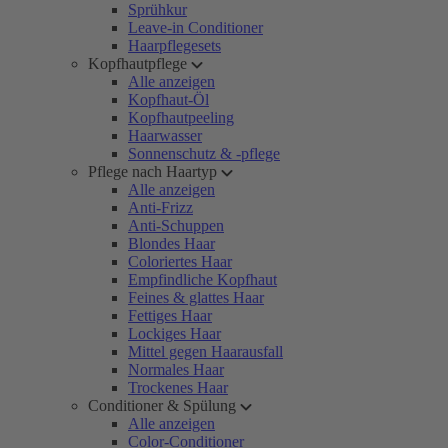
Sprühkur
Leave-in Conditioner
Haarpflegesets
Kopfhautpflege
Alle anzeigen
Kopfhaut-Öl
Kopfhautpeeling
Haarwasser
Sonnenschutz & -pflege
Pflege nach Haartyp
Alle anzeigen
Anti-Frizz
Anti-Schuppen
Blondes Haar
Coloriertes Haar
Empfindliche Kopfhaut
Feines & glattes Haar
Fettiges Haar
Lockiges Haar
Mittel gegen Haarausfall
Normales Haar
Trockenes Haar
Conditioner & Spülung
Alle anzeigen
Color-Conditioner