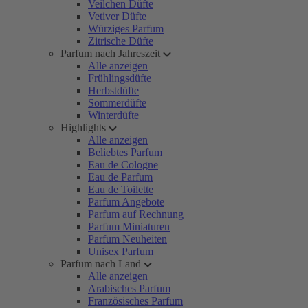
Veilchen Düfte
Vetiver Düfte
Würziges Parfum
Zitrische Düfte
Parfum nach Jahreszeit
Alle anzeigen
Frühlingsdüfte
Herbstdüfte
Sommerdüfte
Winterdüfte
Highlights
Alle anzeigen
Beliebtes Parfum
Eau de Cologne
Eau de Parfum
Eau de Toilette
Parfum Angebote
Parfum auf Rechnung
Parfum Miniaturen
Parfum Neuheiten
Unisex Parfum
Parfum nach Land
Alle anzeigen
Arabisches Parfum
Französisches Parfum