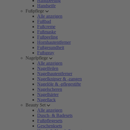
Handpeeling
Handseife
Fußpflege
Alle anzeigen
Fußbad
Fußcreme
Fußmaske
Fußpeeling
Hornhautentferner
Fußgesundheit
Fußspray
Nagelpflege
Alle anzeigen
Nagelfeilen
Nagelhautentferner
Nagelknipser & -zangen
Nagelöle & -pflegestifte
Nagelscheren
Nagelhärter
Nagellack
Beauty Set
Alle anzeigen
Dusch- & Badesets
Fußpflegesets
Geschenksets