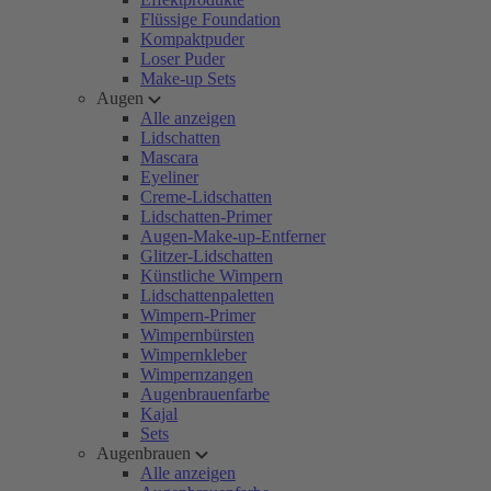
Flüssige Foundation
Kompaktpuder
Loser Puder
Make-up Sets
Augen
Alle anzeigen
Lidschatten
Mascara
Eyeliner
Creme-Lidschatten
Lidschatten-Primer
Augen-Make-up-Entferner
Glitzer-Lidschatten
Künstliche Wimpern
Lidschattenpaletten
Wimpern-Primer
Wimpernbürsten
Wimpernkleber
Wimpernzangen
Augenbrauenfarbe
Kajal
Sets
Augenbrauen
Alle anzeigen