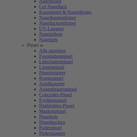
Nagelfeilen
Gel Nagellack
Kunstnägel & Nageldesign
Nagelhautentferner
Nagellackentferner
UV-Lampen
Nagelpflege
Nagelsets
Pinsel
Alle anzeigen
Foundationpinsel
Lidschattenpinsel
Lippenpinsel
Pinselreiniger
Rougepinsel
Applikatoren
Augenbrauenpinsel
Concealer-Pinsel
Eyelinerpinsel
Highlighter-Pinsel
Maskenpinsel
Pinselsets
Pinseltaschen
Puderpinsel
Puderquasten