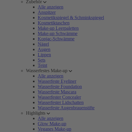
Zubehör
Alle anzeigen
Anspitzer
Kosmetikspiegel & Schminkspiegel
Kosmetiktaschen
Make-up Leerpaletten
Make-up Schwämme
Konjac-Schwämme
Nägel
Augen
Lippen
Sets
Teint
Wasserfestes Make-up
Alle anzeigen
Wasserfeste Eyeliner
Wasserfeste Foundation
Wasserfeste Mascara
Wasserfester Concealer
Wasserfester Lidschatten
Wasserfeste Augenbrauenstifte
Highlights
Alle anzeigen
Glow Make-up
Veganes Make-up