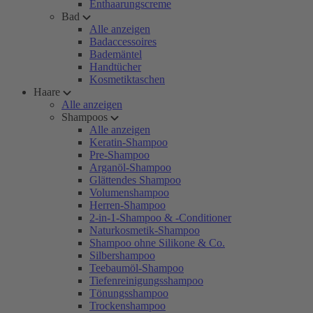
Enthaarungscreme
Bad
Alle anzeigen
Badaccessoires
Bademäntel
Handtücher
Kosmetiktaschen
Haare
Alle anzeigen
Shampoos
Alle anzeigen
Keratin-Shampoo
Pre-Shampoo
Arganöl-Shampoo
Glättendes Shampoo
Volumenshampoo
Herren-Shampoo
2-in-1-Shampoo & -Conditioner
Naturkosmetik-Shampoo
Shampoo ohne Silikone & Co.
Silbershampoo
Teebaumöl-Shampoo
Tiefenreinigungsshampoo
Tönungsshampoo
Trockenshampoo