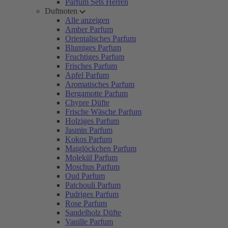
Parfum Sets Herren
Duftnoten
Alle anzeigen
Amber Parfum
Orientalisches Parfum
Blumiges Parfum
Fruchtiges Parfum
Frisches Parfum
Apfel Parfum
Aromatisches Parfum
Bergamotte Parfum
Chypre Düfte
Frische Wäsche Parfum
Holziges Parfum
Jasmin Parfum
Kokos Parfum
Maiglöckchen Parfum
Molekül Parfum
Moschus Parfum
Oud Parfum
Patchouli Parfum
Pudriges Parfum
Rose Parfum
Sandelholz Düfte
Vanille Parfum