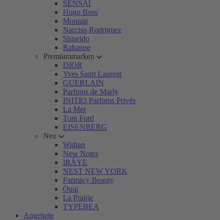
SENSAI
Hugo Boss
Montale
Narciso Rodriguez
Shiseido
Rabanne
Premiummarken
DIOR
Yves Saint Laurent
GUERLAIN
Parfums de Marly
INITIO Parfums Privés
La Mer
Tom Ford
EISENBERG
Neu
Widian
New Notes
IRÄYE
NEST NEW YORK
Farmacy Beauty
Ouai
La Prairie
TYPEBEA
Angebote