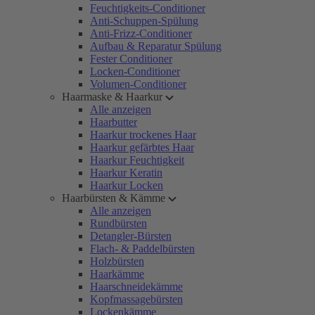
Feuchtigkeits-Conditioner
Anti-Schuppen-Spülung
Anti-Frizz-Conditioner
Aufbau & Reparatur Spülung
Fester Conditioner
Locken-Conditioner
Volumen-Conditioner
Haarmaske & Haarkur
Alle anzeigen
Haarbutter
Haarkur trockenes Haar
Haarkur gefärbtes Haar
Haarkur Feuchtigkeit
Haarkur Keratin
Haarkur Locken
Haarbürsten & Kämme
Alle anzeigen
Rundbürsten
Detangler-Bürsten
Flach- & Paddelbürsten
Holzbürsten
Haarkämme
Haarschneidekämme
Kopfmassagebürsten
Lockenkämme