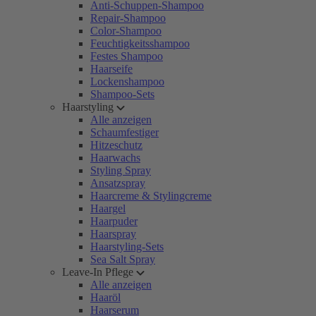
Anti-Schuppen-Shampoo
Repair-Shampoo
Color-Shampoo
Feuchtigkeitsshampoo
Festes Shampoo
Haarseife
Lockenshampoo
Shampoo-Sets
Haarstyling
Alle anzeigen
Schaumfestiger
Hitzeschutz
Haarwachs
Styling Spray
Ansatzspray
Haarcreme & Stylingcreme
Haargel
Haarpuder
Haarspray
Haarstyling-Sets
Sea Salt Spray
Leave-In Pflege
Alle anzeigen
Haaröl
Haarserum