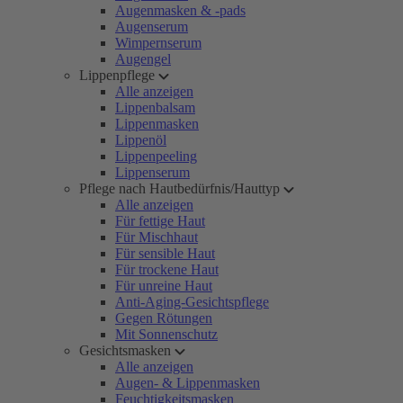
Augenmasken & -pads
Augenserum
Wimpernserum
Augengel
Lippenpflege
Alle anzeigen
Lippenbalsam
Lippenmasken
Lippenöl
Lippenpeeling
Lippenserum
Pflege nach Hautbedürfnis/Hauttyp
Alle anzeigen
Für fettige Haut
Für Mischhaut
Für sensible Haut
Für trockene Haut
Für unreine Haut
Anti-Aging-Gesichtspflege
Gegen Rötungen
Mit Sonnenschutz
Gesichtsmasken
Alle anzeigen
Augen- & Lippenmasken
Feuchtigkeitsmasken