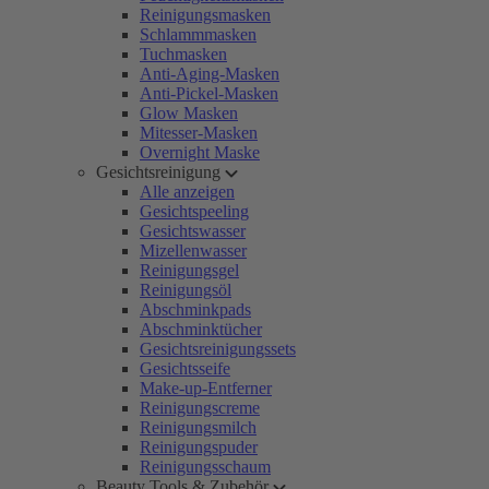
Reinigungsmasken
Schlammmasken
Tuchmasken
Anti-Aging-Masken
Anti-Pickel-Masken
Glow Masken
Mitesser-Masken
Overnight Maske
Gesichtsreinigung
Alle anzeigen
Gesichtspeeling
Gesichtswasser
Mizellenwasser
Reinigungsgel
Reinigungsöl
Abschminkpads
Abschminktücher
Gesichtsreinigungssets
Gesichtsseife
Make-up-Entferner
Reinigungscreme
Reinigungsmilch
Reinigungspuder
Reinigungsschaum
Beauty Tools & Zubehör