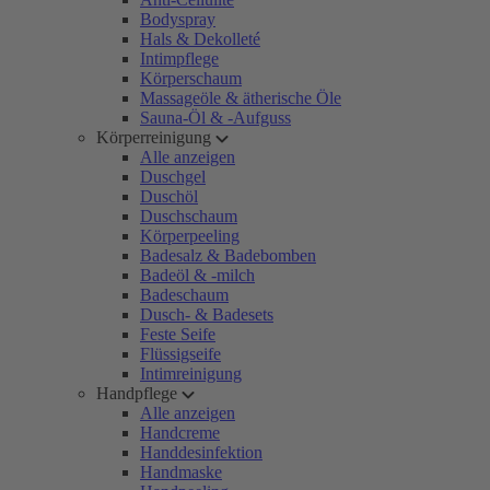
Bodyspray
Hals & Dekolleté
Intimpflege
Körperschaum
Massageöle & ätherische Öle
Sauna-Öl & -Aufguss
Körperreinigung
Alle anzeigen
Duschgel
Duschöl
Duschschaum
Körperpeeling
Badesalz & Badebomben
Badeöl & -milch
Badeschaum
Dusch- & Badesets
Feste Seife
Flüssigseife
Intimreinigung
Handpflege
Alle anzeigen
Handcreme
Handdesinfektion
Handmaske