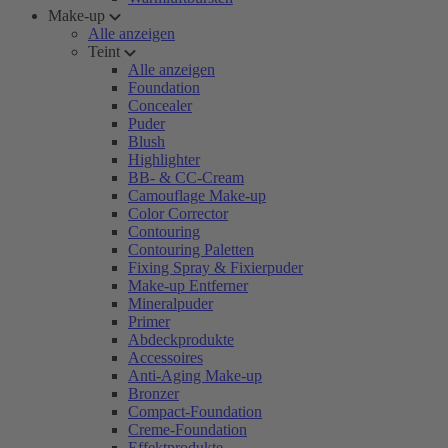
Make-up
Alle anzeigen
Teint
Alle anzeigen
Foundation
Concealer
Puder
Blush
Highlighter
BB- & CC-Cream
Camouflage Make-up
Color Corrector
Contouring
Contouring Paletten
Fixing Spray & Fixierpuder
Make-up Entferner
Mineralpuder
Primer
Abdeckprodukte
Accessoires
Anti-Aging Make-up
Bronzer
Compact-Foundation
Creme-Foundation
Effektprodukte