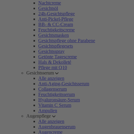
Nachtcreme
Gesichtsöl
24h-Gesichtspflege
Anti-Pickel-Pflege
BB- & CC-Cream
Feuchtigkeitscreme
Gesichtsmasken
Gesichtspflege ohne Parabene
Gesichtspflegesets
Gesichtsspray
Getönte Tagescreme
Hals & Dekolleté
Pflege mit Q10
Gesichtsserum
Alle anzeigen
Anti-Aging-Gesichtsserum
Collagenserum
Feuchtigkeitsserum
Hyaluronsäure-Serum
Vitamin C Serum
Ampullen
Augenpflege
Alle anzeigen
Augenbrauenserum
Augencreme