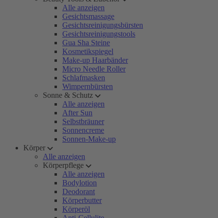
Alle anzeigen
Gesichtsmassage
Gesichtsreinigungsbürsten
Gesichtsreinigungstools
Gua Sha Steine
Kosmetikspiegel
Make-up Haarbänder
Micro Needle Roller
Schlafmasken
Wimpernbürsten
Sonne & Schutz
Alle anzeigen
After Sun
Selbstbräuner
Sonnencreme
Sonnen-Make-up
Körper
Alle anzeigen
Körperpflege
Alle anzeigen
Bodylotion
Deodorant
Körperbutter
Körperöl
Anti-Cellulite