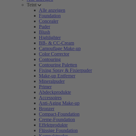
Teint
Alle anzeigen
Foundation
Concealer
Puder
Blush
Highlighter
BB- & CC-Cream
Camouflage Make-up
Color Corrector
Contouring
Contouring Paletten
Fixing Spray & Fixierpuder
Make-up Entferner
Mineralpuder
Primer
Abdeckprodukte
Accessoires
Anti-Aging Make-up
Bronzer
Compact-Foundation
Creme-Foundation
Effektprodukte
Flüssige Foundation
Kompaktpuder