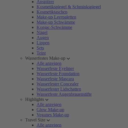
Anspitzer
Kosmetikspiegel & Schminkspiegel
Kosmetiktaschen
Make-up Leerpaletten
Make-up Schwämme
Konjac-Schwämme
Nägel
Augen
Lippen
Sets
Teint
Wasserfestes Make-up
Alle anzeigen
Wasserfeste Eyeliner
Wasserfeste Foundation
Wasserfeste Mascara
Wasserfester Concealer
Wasserfester Lidschatten
Wasserfeste Augenbrauenstifte
Highlights
Alle anzeigen
Glow Make-up
Veganes Make-up
Travel Size
Alle anzeigen