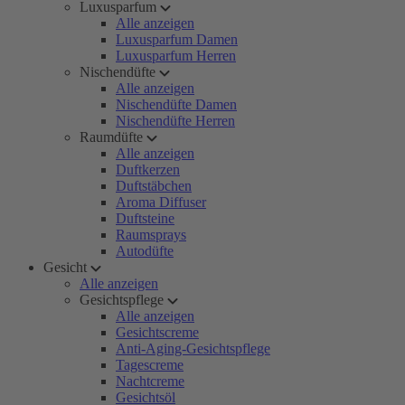
Luxusparfum
Alle anzeigen
Luxusparfum Damen
Luxusparfum Herren
Nischendüfte
Alle anzeigen
Nischendüfte Damen
Nischendüfte Herren
Raumdüfte
Alle anzeigen
Duftkerzen
Duftstäbchen
Aroma Diffuser
Duftsteine
Raumsprays
Autodüfte
Gesicht
Alle anzeigen
Gesichtspflege
Alle anzeigen
Gesichtscreme
Anti-Aging-Gesichtspflege
Tagescreme
Nachtcreme
Gesichtsöl