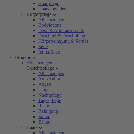
Haarpflege
Haarschneider
Körperpflege
Alle anzeigen
Bodylotions
Deos & Antitranspirants
Duschgel & Duschpflege
Körperreinigung & Scrubs
Seife
Intimpflege
Drogerie
Alle anzeigen
Gesichtspflege
Alle anzeigen
Anti-Aging
Augen
Lippen
Nachtpflege
Tagespflege
Rasur
Reinigung
Sonne
Zähne
Haare
Alle anzeigen