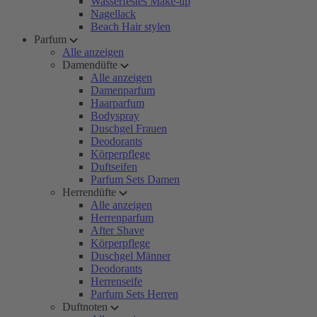
Wasserfestes Make-up
Nagellack
Beach Hair stylen
Parfum
Alle anzeigen
Damendüfte
Alle anzeigen
Damenparfum
Haarparfum
Bodyspray
Duschgel Frauen
Deodorants
Körperpflege
Duftseifen
Parfum Sets Damen
Herrendüfte
Alle anzeigen
Herrenparfum
After Shave
Körperpflege
Duschgel Männer
Deodorants
Herrenseife
Parfum Sets Herren
Duftnoten