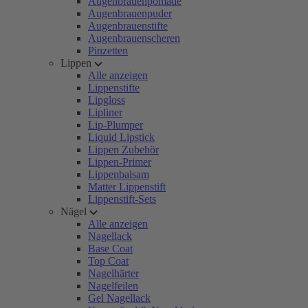
Augenbrauenpomade
Augenbrauenpuder
Augenbrauenstifte
Augenbrauenscheren
Pinzetten
Lippen
Alle anzeigen
Lippenstifte
Lipgloss
Lipliner
Lip-Plumper
Liquid Lipstick
Lippen Zubehör
Lippen-Primer
Lippenbalsam
Matter Lippenstift
Lippenstift-Sets
Nägel
Alle anzeigen
Nagellack
Base Coat
Top Coat
Nagelhärter
Nagelfeilen
Gel Nagellack