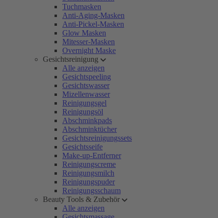
Tuchmasken
Anti-Aging-Masken
Anti-Pickel-Masken
Glow Masken
Mitesser-Masken
Overnight Maske
Gesichtsreinigung
Alle anzeigen
Gesichtspeeling
Gesichtswasser
Mizellenwasser
Reinigungsgel
Reinigungsöl
Abschminkpads
Abschminktücher
Gesichtsreinigungssets
Gesichtsseife
Make-up-Entferner
Reinigungscreme
Reinigungsmilch
Reinigungspuder
Reinigungsschaum
Beauty Tools & Zubehör
Alle anzeigen
Gesichtsmassage