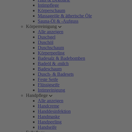
Intimpflege
Körperschaum
Massageöle & ätherische Öle
Sauna-Öl & -Aufguss
Körperreinigung
Alle anzeigen
Duschgel
Duschöl
Duschschaum
Körperpeeling
Badesalz & Badebomben
Badeöl & -milch
Badeschaum
Dusch- & Badesets
Feste Seife
Flüssigseife
Intimreinigung
Handpflege
Alle anzeigen
Handcreme
Handdesinfektion
Handmaske
Handpeeling
Handseife