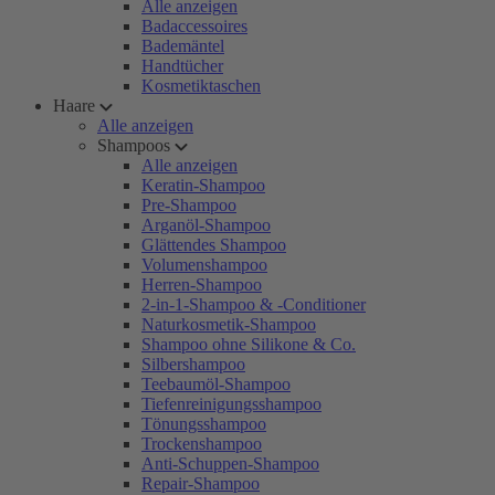
Alle anzeigen
Badaccessoires
Bademäntel
Handtücher
Kosmetiktaschen
Haare
Alle anzeigen
Shampoos
Alle anzeigen
Keratin-Shampoo
Pre-Shampoo
Arganöl-Shampoo
Glättendes Shampoo
Volumenshampoo
Herren-Shampoo
2-in-1-Shampoo & -Conditioner
Naturkosmetik-Shampoo
Shampoo ohne Silikone & Co.
Silbershampoo
Teebaumöl-Shampoo
Tiefenreinigungsshampoo
Tönungsshampoo
Trockenshampoo
Anti-Schuppen-Shampoo
Repair-Shampoo