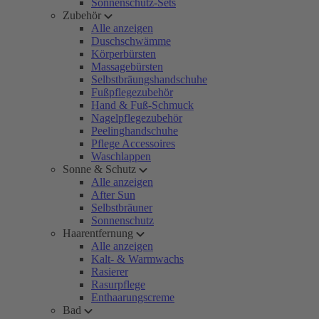
Sonnenschutz-Sets
Zubehör
Alle anzeigen
Duschschwämme
Körperbürsten
Massagebürsten
Selbstbräungshandschuhe
Fußpflegezubehör
Hand & Fuß-Schmuck
Nagelpflegezubehör
Peelinghandschuhe
Pflege Accessoires
Waschlappen
Sonne & Schutz
Alle anzeigen
After Sun
Selbstbräuner
Sonnenschutz
Haarentfernung
Alle anzeigen
Kalt- & Warmwachs
Rasierer
Rasurpflege
Enthaarungscreme
Bad