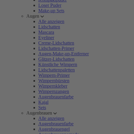
Loser Puder
Make-up Sets
Augen
Alle anzeigen
Lidschatten
Mascara
Eyeliner
Creme-Lidschatten
Lidschatten-Primer
Augen-Make-up-Entferner
Glitzer-Lidschatten
Künstliche Wimpern
Lidschattenpaletten
Wimpern-Primer
Wimpernbürsten
Wimpernkleber
Wimpernzangen
Augenbrauenfarbe
Kajal
Sets
Augenbrauen
Alle anzeigen
Augenbrauenfarbe
Augenbrauengel