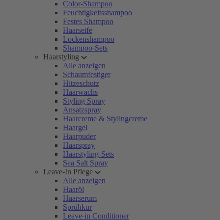
Color-Shampoo
Feuchtigkeitsshampoo
Festes Shampoo
Haarseife
Lockenshampoo
Shampoo-Sets
Haarstyling
Alle anzeigen
Schaumfestiger
Hitzeschutz
Haarwachs
Styling Spray
Ansatzspray
Haarcreme & Stylingcreme
Haargel
Haarpuder
Haarspray
Haarstyling-Sets
Sea Salt Spray
Leave-In Pflege
Alle anzeigen
Haaröl
Haarserum
Sprühkur
Leave-in Conditioner