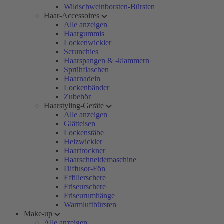
Wildschweinborsten-Bürsten
Haar-Accessoires
Alle anzeigen
Haargummis
Lockenwickler
Scrunchies
Haarspangen & -klammern
Sprühflaschen
Haarnadeln
Lockenbänder
Zubehör
Haarstyling-Geräte
Alle anzeigen
Glätteisen
Lockenstäbe
Heizwickler
Haartrockner
Haarschneidemaschine
Diffusor-Fön
Effilierschere
Friseurschere
Friseurumhänge
Warmluftbürsten
Make-up
Alle anzeigen