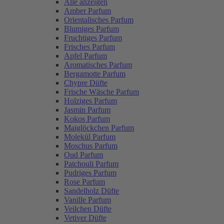
Alle anzeigen
Amber Parfum
Orientalisches Parfum
Blumiges Parfum
Fruchtiges Parfum
Frisches Parfum
Apfel Parfum
Aromatisches Parfum
Bergamotte Parfum
Chypre Düfte
Frische Wäsche Parfum
Holziges Parfum
Jasmin Parfum
Kokos Parfum
Maiglöckchen Parfum
Molekül Parfum
Moschus Parfum
Oud Parfum
Patchouli Parfum
Pudriges Parfum
Rose Parfum
Sandelholz Düfte
Vanille Parfum
Veilchen Düfte
Vetiver Düfte