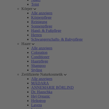
Teint
Körper
Alle anzeigen
Körperpflege
Reinigung
Sonnenpflege
Hand- & Fußpflege
Herren
Schwangerschafts- & Babypflege
Haare
Alle anzeigen
Coloration
Conditioner
Haarpflege
Shampoo
Styling
Zertifizierte Naturkosmetik
Alle anzeigen
MÁDARA
ANNEMARIE BÖRLIND
Dr. Hauschka
Hej Organic
Heliotrop
Lavera