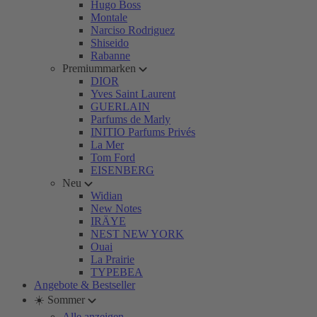
Hugo Boss
Montale
Narciso Rodriguez
Shiseido
Rabanne
Premiummarken
DIOR
Yves Saint Laurent
GUERLAIN
Parfums de Marly
INITIO Parfums Privés
La Mer
Tom Ford
EISENBERG
Neu
Widian
New Notes
IRÄYE
NEST NEW YORK
Ouai
La Prairie
TYPEBEA
Angebote & Bestseller
☀️ Sommer
Alle anzeigen