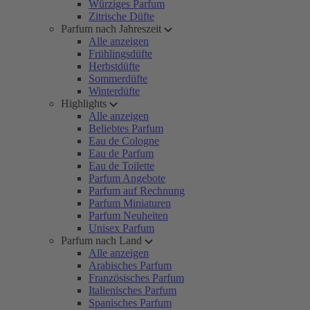
Würziges Parfum
Zitrische Düfte
Parfum nach Jahreszeit
Alle anzeigen
Frühlingsdüfte
Herbstdüfte
Sommerdüfte
Winterdüfte
Highlights
Alle anzeigen
Beliebtes Parfum
Eau de Cologne
Eau de Parfum
Eau de Toilette
Parfum Angebote
Parfum auf Rechnung
Parfum Miniaturen
Parfum Neuheiten
Unisex Parfum
Parfum nach Land
Alle anzeigen
Arabisches Parfum
Französisches Parfum
Italienisches Parfum
Spanisches Parfum