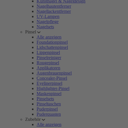
Kunstnägel & Nageldesign
Nagelhautentferner
Nagellackentferner
UV-Lampen
Nagelpflege
Nagelsets
Pinsel
Alle anzeigen
Foundationpinsel
Lidschattenpinsel
Lippenpinsel
Pinselreiniger
Rougepinsel
Applikatoren
Augenbrauenpinsel
Concealer-Pinsel
Eyelinerpinsel
Highlighter-Pinsel
Maskenpinsel
Pinselsets
Pinseltaschen
Puderpinsel
Puderquasten
Zubehör
Alle anzeigen