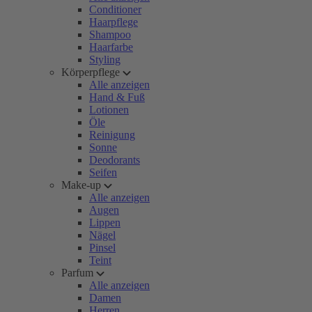
Conditioner
Haarpflege
Shampoo
Haarfarbe
Styling
Körperpflege
Alle anzeigen
Hand & Fuß
Lotionen
Öle
Reinigung
Sonne
Deodorants
Seifen
Make-up
Alle anzeigen
Augen
Lippen
Nägel
Pinsel
Teint
Parfum
Alle anzeigen
Damen
Herren