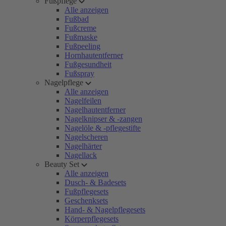
Fußpflege
Alle anzeigen
Fußbad
Fußcreme
Fußmaske
Fußpeeling
Hornhautentferner
Fußgesundheit
Fußspray
Nagelpflege
Alle anzeigen
Nagelfeilen
Nagelhautentferner
Nagelknipser & -zangen
Nagelöle & -pflegestifte
Nagelscheren
Nagelhärter
Nagellack
Beauty Set
Alle anzeigen
Dusch- & Badesets
Fußpflegesets
Geschenksets
Hand- & Nagelpflegesets
Körperpflegesets