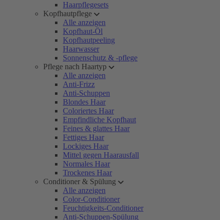
Haarpflegesets
Kopfhautpflege
Alle anzeigen
Kopfhaut-Öl
Kopfhautpeeling
Haarwasser
Sonnenschutz & -pflege
Pflege nach Haartyp
Alle anzeigen
Anti-Frizz
Anti-Schuppen
Blondes Haar
Coloriertes Haar
Empfindliche Kopfhaut
Feines & glattes Haar
Fettiges Haar
Lockiges Haar
Mittel gegen Haarausfall
Normales Haar
Trockenes Haar
Conditioner & Spülung
Alle anzeigen
Color-Conditioner
Feuchtigkeits-Conditioner
Anti-Schuppen-Spülung