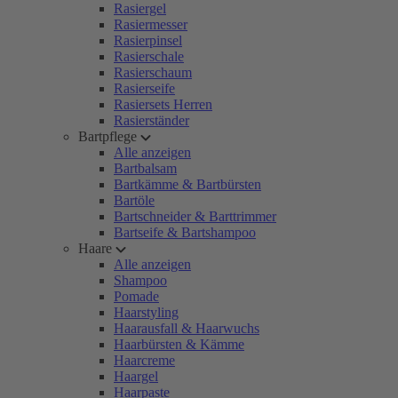
Rasiergel
Rasiermesser
Rasierpinsel
Rasierschale
Rasierschaum
Rasierseife
Rasiersets Herren
Rasierständer
Bartpflege
Alle anzeigen
Bartbalsam
Bartkämme & Bartbürsten
Bartöle
Bartschneider & Barttrimmer
Bartseife & Bartshampoo
Haare
Alle anzeigen
Shampoo
Pomade
Haarstyling
Haarausfall & Haarwuchs
Haarbürsten & Kämme
Haarcreme
Haargel
Haarpaste