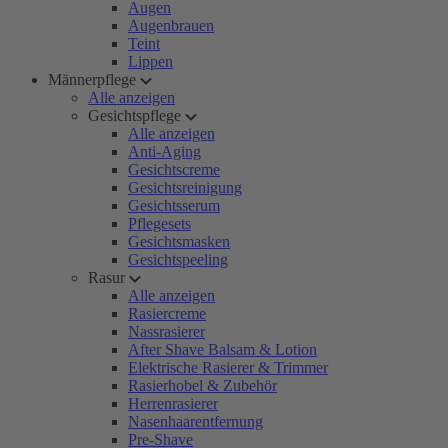
Augen
Augenbrauen
Teint
Lippen
Männerpflege
Alle anzeigen
Gesichtspflege
Alle anzeigen
Anti-Aging
Gesichtscreme
Gesichtsreinigung
Gesichtsserum
Pflegesets
Gesichtsmasken
Gesichtspeeling
Rasur
Alle anzeigen
Rasiercreme
Nassrasierer
After Shave Balsam & Lotion
Elektrische Rasierer & Trimmer
Rasierhobel & Zubehör
Herrenrasierer
Nasenhaarentfernung
Pre-Shave