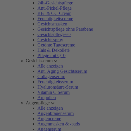
24h-Gesichtspflege
Anti-Pickel-Pflege
BB- & CC-Cream
Feuchtigkeitscreme
Gesichtsmasken
Gesichtspflege ohne Parabene
Gesichtspflegesets
Gesichtsspray
Getönte Tagescreme
Hals & Dekolleté
Pflege mit Q10
Gesichtsserum
Alle anzeigen
Anti-Aging-Gesichtsserum
Collagenserum
Feuchtigkeitsserum
Hyaluronsäure-Serum
Vitamin C Serum
Ampullen
Augenpflege
Alle anzeigen
Augenbrauenserum
Augencreme
Augenmasken & -pads
Augenserum