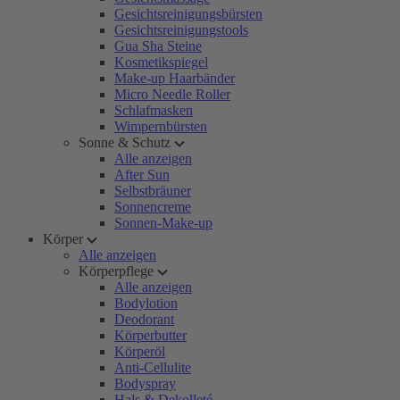
Gesichtsreinigungsbürsten
Gesichtsreinigungstools
Gua Sha Steine
Kosmetikspiegel
Make-up Haarbänder
Micro Needle Roller
Schlafmasken
Wimpernbürsten
Sonne & Schutz
Alle anzeigen
After Sun
Selbstbräuner
Sonnencreme
Sonnen-Make-up
Körper
Alle anzeigen
Körperpflege
Alle anzeigen
Bodylotion
Deodorant
Körperbutter
Körperöl
Anti-Cellulite
Bodyspray
Hals & Dekolleté