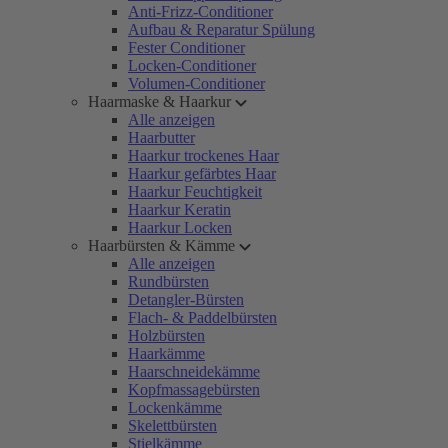
Anti-Frizz-Conditioner
Aufbau & Reparatur Spülung
Fester Conditioner
Locken-Conditioner
Volumen-Conditioner
Haarmaske & Haarkur
Alle anzeigen
Haarbutter
Haarkur trockenes Haar
Haarkur gefärbtes Haar
Haarkur Feuchtigkeit
Haarkur Keratin
Haarkur Locken
Haarbürsten & Kämme
Alle anzeigen
Rundbürsten
Detangler-Bürsten
Flach- & Paddelbürsten
Holzbürsten
Haarkämme
Haarschneidekämme
Kopfmassagebürsten
Lockenkämme
Skelettbürsten
Stielkämme