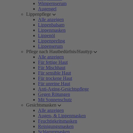
Wimpernserum
Augengel
Lippenpflege
Alle anzeigen
Lippenbalsam
Lippenmasken
Lippenöl
Lippenpeeling
Lippenserum
Pflege nach Hautbedürfnis/Hauttyp
Alle anzeigen
Für fettige Haut
Für Mischhaut
Für sensible Haut
Für trockene Haut
Für unreine Haut
Anti-Aging-Gesichtspflege
Gegen Rötungen
Mit Sonnenschutz
Gesichtsmasken
Alle anzeigen
Augen- & Lippenmasken
Feuchtigkeitsmasken
Reinigungsmasken
Schlammmasken