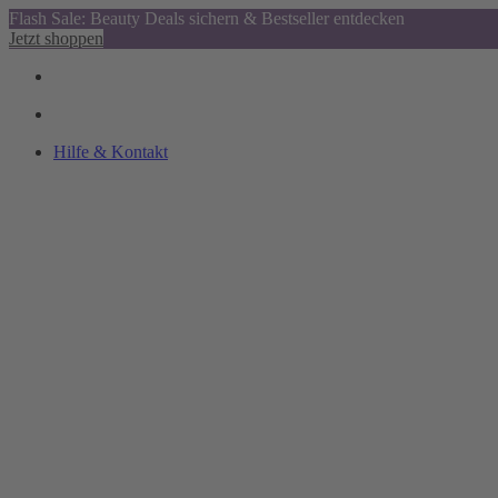
Flash Sale: Beauty Deals sichern & Bestseller entdecken
Jetzt shoppen
Hilfe & Kontakt