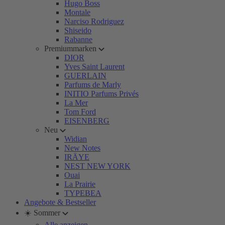
Hugo Boss
Montale
Narciso Rodriguez
Shiseido
Rabanne
Premiummarken
DIOR
Yves Saint Laurent
GUERLAIN
Parfums de Marly
INITIO Parfums Privés
La Mer
Tom Ford
EISENBERG
Neu
Widian
New Notes
IRÄYE
NEST NEW YORK
Ouai
La Prairie
TYPEBEA
Angebote & Bestseller
☀️ Sommer
Alle anzeigen