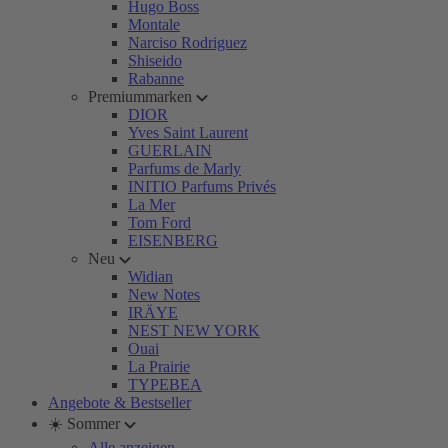
Hugo Boss
Montale
Narciso Rodriguez
Shiseido
Rabanne
Premiummarken
DIOR
Yves Saint Laurent
GUERLAIN
Parfums de Marly
INITIO Parfums Privés
La Mer
Tom Ford
EISENBERG
Neu
Widian
New Notes
IRÄYE
NEST NEW YORK
Ouai
La Prairie
TYPEBEA
Angebote & Bestseller
☀️ Sommer
Alle anzeigen