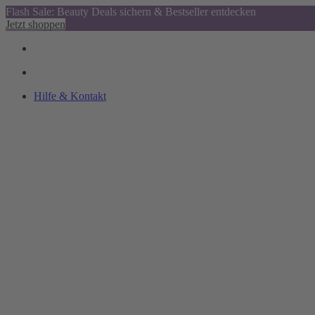
Flash Sale: Beauty Deals sichern & Bestseller entdecken
Jetzt shoppen
Hilfe & Kontakt