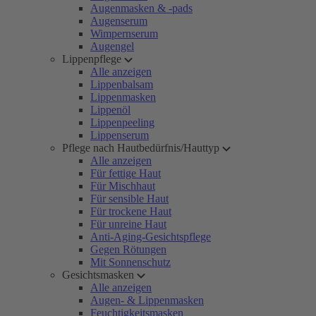
Augenmasken & -pads
Augenserum
Wimpernserum
Augengel
Lippenpflege
Alle anzeigen
Lippenbalsam
Lippenmasken
Lippenöl
Lippenpeeling
Lippenserum
Pflege nach Hautbedürfnis/Hauttyp
Alle anzeigen
Für fettige Haut
Für Mischhaut
Für sensible Haut
Für trockene Haut
Für unreine Haut
Anti-Aging-Gesichtspflege
Gegen Rötungen
Mit Sonnenschutz
Gesichtsmasken
Alle anzeigen
Augen- & Lippenmasken
Feuchtigkeitsmasken