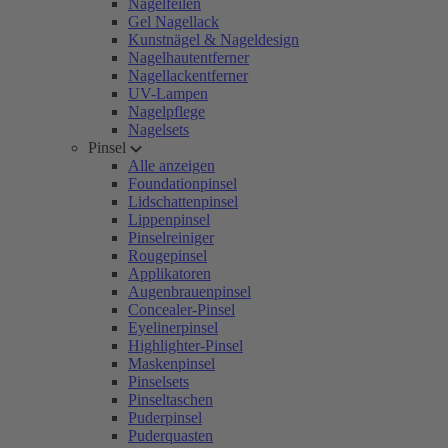
Nagelfeilen
Gel Nagellack
Kunstnägel & Nageldesign
Nagelhautentferner
Nagellackentferner
UV-Lampen
Nagelpflege
Nagelsets
Pinsel
Alle anzeigen
Foundationpinsel
Lidschattenpinsel
Lippenpinsel
Pinselreiniger
Rougepinsel
Applikatoren
Augenbrauenpinsel
Concealer-Pinsel
Eyelinerpinsel
Highlighter-Pinsel
Maskenpinsel
Pinselsets
Pinseltaschen
Puderpinsel
Puderquasten