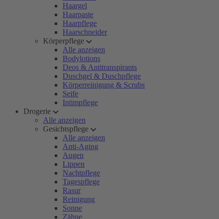
Haargel
Haarpaste
Haarpflege
Haarschneider
Körperpflege
Alle anzeigen
Bodylotions
Deos & Antitranspirants
Duschgel & Duschpflege
Körperreinigung & Scrubs
Seife
Intimpflege
Drogerie
Alle anzeigen
Gesichtspflege
Alle anzeigen
Anti-Aging
Augen
Lippen
Nachtpflege
Tagespflege
Rasur
Reinigung
Sonne
Zähne