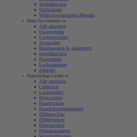
Skelettbürsten
Stielkämme
Wildschweinborsten-Bürsten
Haar-Accessoires
Alle anzeigen
Haargummis
Lockenwickler
Scrunchies
Haarspangen & -klammern
Sprühflaschen
Haarnadeln
Lockenbänder
Zubehör
Haarstyling-Geräte
Alle anzeigen
Glätteisen
Lockenstäbe
Heizwickler
Haartrockner
Haarschneidemaschine
Diffusor-Fön
Effilierschere
Friseurschere
Friseurumhänge
Warmluftbürsten