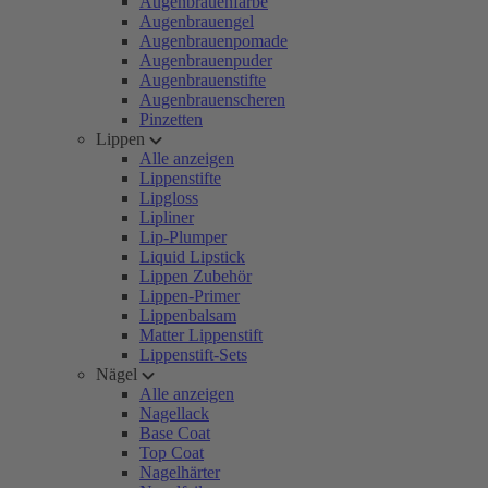
Augenbrauenfarbe
Augenbrauengel
Augenbrauenpomade
Augenbrauenpuder
Augenbrauenstifte
Augenbrauenscheren
Pinzetten
Lippen
Alle anzeigen
Lippenstifte
Lipgloss
Lipliner
Lip-Plumper
Liquid Lipstick
Lippen Zubehör
Lippen-Primer
Lippenbalsam
Matter Lippenstift
Lippenstift-Sets
Nägel
Alle anzeigen
Nagellack
Base Coat
Top Coat
Nagelhärter