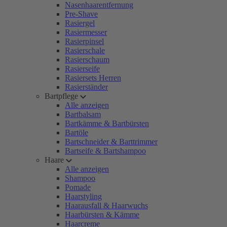
Nasenhaarentfernung
Pre-Shave
Rasiergel
Rasiermesser
Rasierpinsel
Rasierschale
Rasierschaum
Rasierseife
Rasiersets Herren
Rasierständer
Bartpflege
Alle anzeigen
Bartbalsam
Bartkämme & Bartbürsten
Bartöle
Bartschneider & Barttrimmer
Bartseife & Bartshampoo
Haare
Alle anzeigen
Shampoo
Pomade
Haarstyling
Haarausfall & Haarwuchs
Haarbürsten & Kämme
Haarcreme