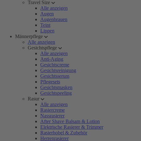
Travel Size
Alle anzeigen
Augen
Augenbrauen
Teint
Lippen
Männerpflege
Alle anzeigen
Gesichtspflege
Alle anzeigen
Anti-Aging
Gesichtscreme
Gesichtsreinigung
Gesichtsserum
Pflegesets
Gesichtsmasken
Gesichtspeeling
Rasur
Alle anzeigen
Rasiercreme
Nassrasierer
After Shave Balsam & Lotion
Elektrische Rasierer & Trimmer
Rasierhobel & Zubehör
Herrenrasierer