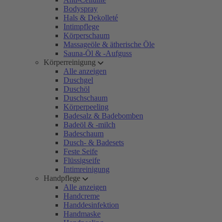
Bodyspray
Hals & Dekolleté
Intimpflege
Körperschaum
Massageöle & ätherische Öle
Sauna-Öl & -Aufguss
Körperreinigung
Alle anzeigen
Duschgel
Duschöl
Duschschaum
Körperpeeling
Badesalz & Badebomben
Badeöl & -milch
Badeschaum
Dusch- & Badesets
Feste Seife
Flüssigseife
Intimreinigung
Handpflege
Alle anzeigen
Handcreme
Handdesinfektion
Handmaske