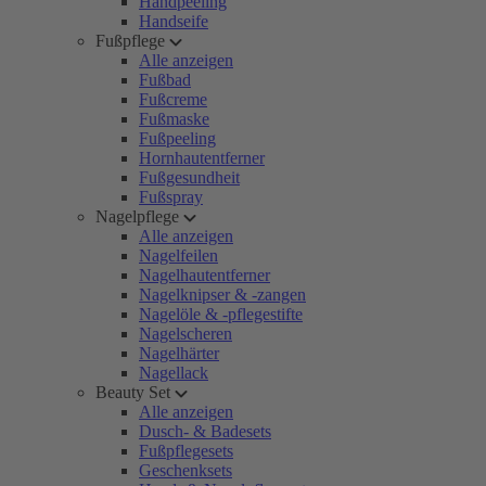
Handpeeling
Handseife
Fußpflege
Alle anzeigen
Fußbad
Fußcreme
Fußmaske
Fußpeeling
Hornhautentferner
Fußgesundheit
Fußspray
Nagelpflege
Alle anzeigen
Nagelfeilen
Nagelhautentferner
Nagelknipser & -zangen
Nagelöle & -pflegestifte
Nagelscheren
Nagelhärter
Nagellack
Beauty Set
Alle anzeigen
Dusch- & Badesets
Fußpflegesets
Geschenksets