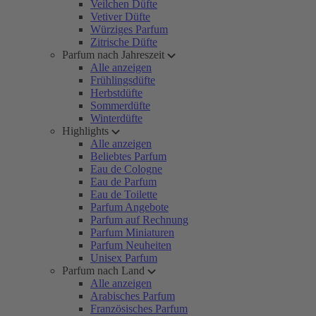
Veilchen Düfte
Vetiver Düfte
Würziges Parfum
Zitrische Düfte
Parfum nach Jahreszeit
Alle anzeigen
Frühlingsdüfte
Herbstdüfte
Sommerdüfte
Winterdüfte
Highlights
Alle anzeigen
Beliebtes Parfum
Eau de Cologne
Eau de Parfum
Eau de Toilette
Parfum Angebote
Parfum auf Rechnung
Parfum Miniaturen
Parfum Neuheiten
Unisex Parfum
Parfum nach Land
Alle anzeigen
Arabisches Parfum
Französisches Parfum