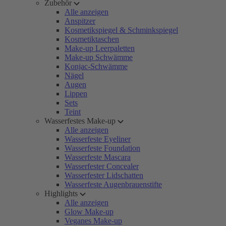
Zubehör
Alle anzeigen
Anspitzer
Kosmetikspiegel & Schminkspiegel
Kosmetiktaschen
Make-up Leerpaletten
Make-up Schwämme
Konjac-Schwämme
Nägel
Augen
Lippen
Sets
Teint
Wasserfestes Make-up
Alle anzeigen
Wasserfeste Eyeliner
Wasserfeste Foundation
Wasserfeste Mascara
Wasserfester Concealer
Wasserfester Lidschatten
Wasserfeste Augenbrauenstifte
Highlights
Alle anzeigen
Glow Make-up
Veganes Make-up