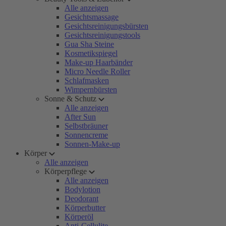
Alle anzeigen
Gesichtsmassage
Gesichtsreinigungsbürsten
Gesichtsreinigungstools
Gua Sha Steine
Kosmetikspiegel
Make-up Haarbänder
Micro Needle Roller
Schlafmasken
Wimpernbürsten
Sonne & Schutz
Alle anzeigen
After Sun
Selbstbräuner
Sonnencreme
Sonnen-Make-up
Körper
Alle anzeigen
Körperpflege
Alle anzeigen
Bodylotion
Deodorant
Körperbutter
Körperöl
Anti-Cellulite