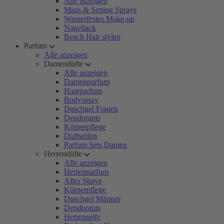
Alle anzeigen
Mists & Setting Sprays
Wasserfestes Make-up
Nagellack
Beach Hair stylen
Parfum
Alle anzeigen
Damendüfte
Alle anzeigen
Damenparfum
Haarparfum
Bodyspray
Duschgel Frauen
Deodorants
Körperpflege
Duftseifen
Parfum Sets Damen
Herrendüfte
Alle anzeigen
Herrenparfum
After Shave
Körperpflege
Duschgel Männer
Deodorants
Herrenseife