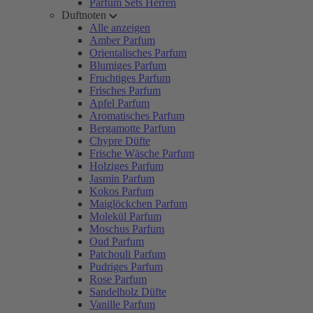
Parfum Sets Herren
Duftnoten
Alle anzeigen
Amber Parfum
Orientalisches Parfum
Blumiges Parfum
Fruchtiges Parfum
Frisches Parfum
Apfel Parfum
Aromatisches Parfum
Bergamotte Parfum
Chypre Düfte
Frische Wäsche Parfum
Holziges Parfum
Jasmin Parfum
Kokos Parfum
Maiglöckchen Parfum
Molekül Parfum
Moschus Parfum
Oud Parfum
Patchouli Parfum
Pudriges Parfum
Rose Parfum
Sandelholz Düfte
Vanille Parfum