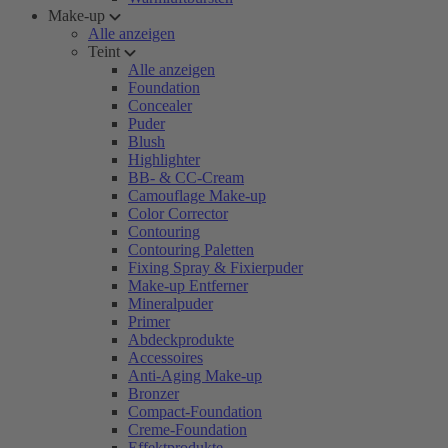
Make-up
Alle anzeigen
Teint
Alle anzeigen
Foundation
Concealer
Puder
Blush
Highlighter
BB- & CC-Cream
Camouflage Make-up
Color Corrector
Contouring
Contouring Paletten
Fixing Spray & Fixierpuder
Make-up Entferner
Mineralpuder
Primer
Abdeckprodukte
Accessoires
Anti-Aging Make-up
Bronzer
Compact-Foundation
Creme-Foundation
Effektprodukte