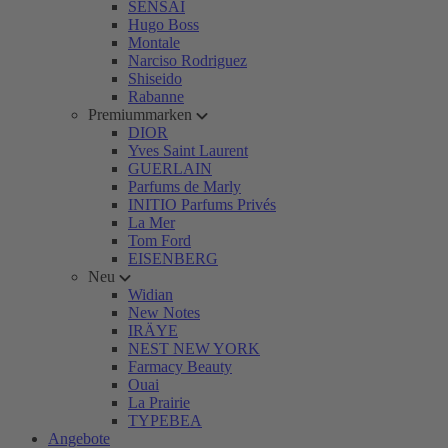
SENSAI
Hugo Boss
Montale
Narciso Rodriguez
Shiseido
Rabanne
Premiummarken
DIOR
Yves Saint Laurent
GUERLAIN
Parfums de Marly
INITIO Parfums Privés
La Mer
Tom Ford
EISENBERG
Neu
Widian
New Notes
IRÄYE
NEST NEW YORK
Farmacy Beauty
Ouai
La Prairie
TYPEBEA
Angebote