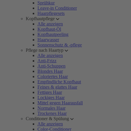
Sprühkur
Leave-in Conditioner
Haarpflegesets
Kopfhautpflege
Alle anzeigen
Kopfhaut-Öl
Kopfhautpeeling
Haarwasser
Sonnenschutz & -pflege
Pflege nach Haartyp
Alle anzeigen
Anti-Frizz
Anti-Schuppen
Blondes Haar
Coloriertes Haar
Empfindliche Kopfhaut
Feines & glattes Haar
Fettiges Haar
Lockiges Haar
Mittel gegen Haarausfall
Normales Haar
Trockenes Haar
Conditioner & Spülung
Alle anzeigen
Color-Conditioner