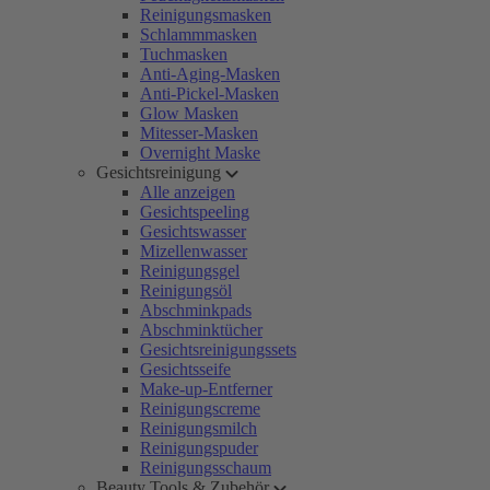
Reinigungsmasken
Schlammmasken
Tuchmasken
Anti-Aging-Masken
Anti-Pickel-Masken
Glow Masken
Mitesser-Masken
Overnight Maske
Gesichtsreinigung
Alle anzeigen
Gesichtspeeling
Gesichtswasser
Mizellenwasser
Reinigungsgel
Reinigungsöl
Abschminkpads
Abschminktücher
Gesichtsreinigungssets
Gesichtsseife
Make-up-Entferner
Reinigungscreme
Reinigungsmilch
Reinigungspuder
Reinigungsschaum
Beauty Tools & Zubehör