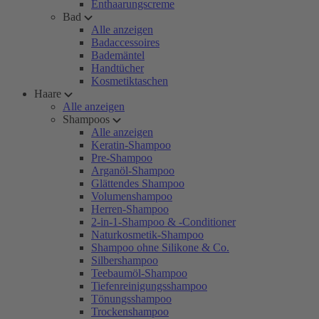
Enthaarungscreme
Bad
Alle anzeigen
Badaccessoires
Bademäntel
Handtücher
Kosmetiktaschen
Haare
Alle anzeigen
Shampoos
Alle anzeigen
Keratin-Shampoo
Pre-Shampoo
Arganöl-Shampoo
Glättendes Shampoo
Volumenshampoo
Herren-Shampoo
2-in-1-Shampoo & -Conditioner
Naturkosmetik-Shampoo
Shampoo ohne Silikone & Co.
Silbershampoo
Teebaumöl-Shampoo
Tiefenreinigungsshampoo
Tönungsshampoo
Trockenshampoo