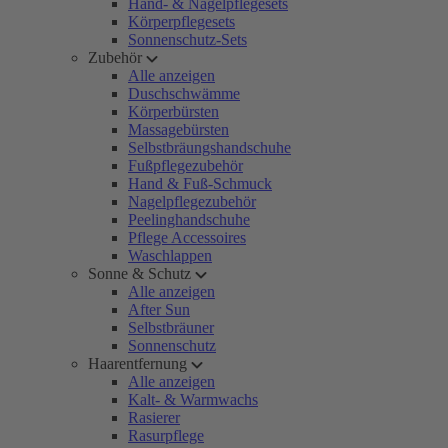
Hand- & Nagelpflegesets
Körperpflegesets
Sonnenschutz-Sets
Zubehör
Alle anzeigen
Duschschwämme
Körperbürsten
Massagebürsten
Selbstbräungshandschuhe
Fußpflegezubehör
Hand & Fuß-Schmuck
Nagelpflegezubehör
Peelinghandschuhe
Pflege Accessoires
Waschlappen
Sonne & Schutz
Alle anzeigen
After Sun
Selbstbräuner
Sonnenschutz
Haarentfernung
Alle anzeigen
Kalt- & Warmwachs
Rasierer
Rasurpflege