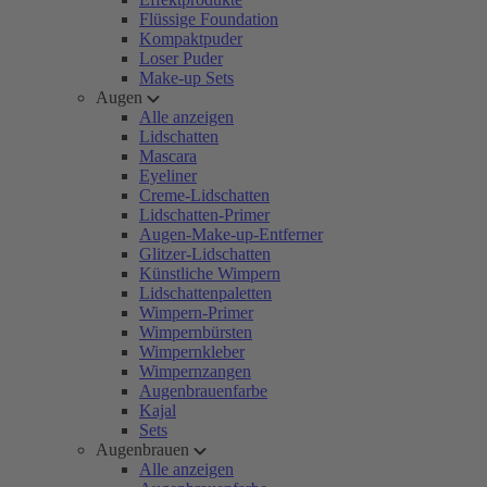
Flüssige Foundation
Kompaktpuder
Loser Puder
Make-up Sets
Augen
Alle anzeigen
Lidschatten
Mascara
Eyeliner
Creme-Lidschatten
Lidschatten-Primer
Augen-Make-up-Entferner
Glitzer-Lidschatten
Künstliche Wimpern
Lidschattenpaletten
Wimpern-Primer
Wimpernbürsten
Wimpernkleber
Wimpernzangen
Augenbrauenfarbe
Kajal
Sets
Augenbrauen
Alle anzeigen