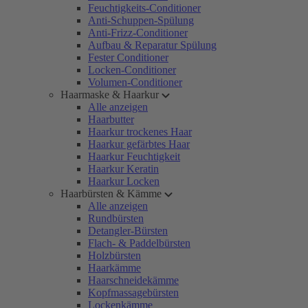
Feuchtigkeits-Conditioner
Anti-Schuppen-Spülung
Anti-Frizz-Conditioner
Aufbau & Reparatur Spülung
Fester Conditioner
Locken-Conditioner
Volumen-Conditioner
Haarmaske & Haarkur
Alle anzeigen
Haarbutter
Haarkur trockenes Haar
Haarkur gefärbtes Haar
Haarkur Feuchtigkeit
Haarkur Keratin
Haarkur Locken
Haarbürsten & Kämme
Alle anzeigen
Rundbürsten
Detangler-Bürsten
Flach- & Paddelbürsten
Holzbürsten
Haarkämme
Haarschneidekämme
Kopfmassagebürsten
Lockenkämme