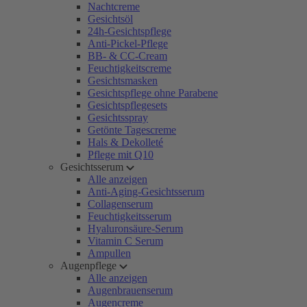
Nachtcreme
Gesichtsöl
24h-Gesichtspflege
Anti-Pickel-Pflege
BB- & CC-Cream
Feuchtigkeitscreme
Gesichtsmasken
Gesichtspflege ohne Parabene
Gesichtspflegesets
Gesichtsspray
Getönte Tagescreme
Hals & Dekolleté
Pflege mit Q10
Gesichtsserum
Alle anzeigen
Anti-Aging-Gesichtsserum
Collagenserum
Feuchtigkeitsserum
Hyaluronsäure-Serum
Vitamin C Serum
Ampullen
Augenpflege
Alle anzeigen
Augenbrauenserum
Augencreme