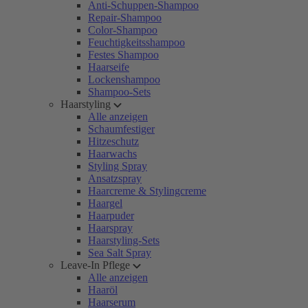
Anti-Schuppen-Shampoo
Repair-Shampoo
Color-Shampoo
Feuchtigkeitsshampoo
Festes Shampoo
Haarseife
Lockenshampoo
Shampoo-Sets
Haarstyling
Alle anzeigen
Schaumfestiger
Hitzeschutz
Haarwachs
Styling Spray
Ansatzspray
Haarcreme & Stylingcreme
Haargel
Haarpuder
Haarspray
Haarstyling-Sets
Sea Salt Spray
Leave-In Pflege
Alle anzeigen
Haaröl
Haarserum