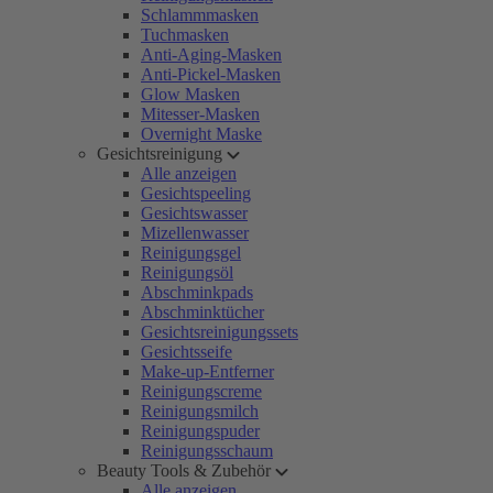
Schlammmasken
Tuchmasken
Anti-Aging-Masken
Anti-Pickel-Masken
Glow Masken
Mitesser-Masken
Overnight Maske
Gesichtsreinigung
Alle anzeigen
Gesichtspeeling
Gesichtswasser
Mizellenwasser
Reinigungsgel
Reinigungsöl
Abschminkpads
Abschminktücher
Gesichtsreinigungssets
Gesichtsseife
Make-up-Entferner
Reinigungscreme
Reinigungsmilch
Reinigungspuder
Reinigungsschaum
Beauty Tools & Zubehör
Alle anzeigen