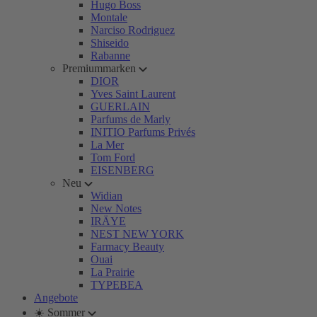
Hugo Boss
Montale
Narciso Rodriguez
Shiseido
Rabanne
Premiummarken
DIOR
Yves Saint Laurent
GUERLAIN
Parfums de Marly
INITIO Parfums Privés
La Mer
Tom Ford
EISENBERG
Neu
Widian
New Notes
IRÄYE
NEST NEW YORK
Farmacy Beauty
Ouai
La Prairie
TYPEBEA
Angebote
☀️ Sommer