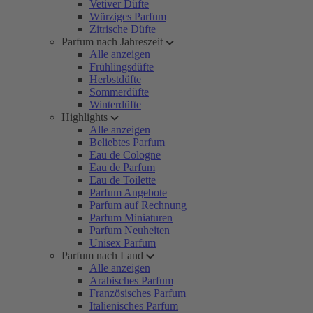
Vetiver Düfte
Würziges Parfum
Zitrische Düfte
Parfum nach Jahreszeit
Alle anzeigen
Frühlingsdüfte
Herbstdüfte
Sommerdüfte
Winterdüfte
Highlights
Alle anzeigen
Beliebtes Parfum
Eau de Cologne
Eau de Parfum
Eau de Toilette
Parfum Angebote
Parfum auf Rechnung
Parfum Miniaturen
Parfum Neuheiten
Unisex Parfum
Parfum nach Land
Alle anzeigen
Arabisches Parfum
Französisches Parfum
Italienisches Parfum