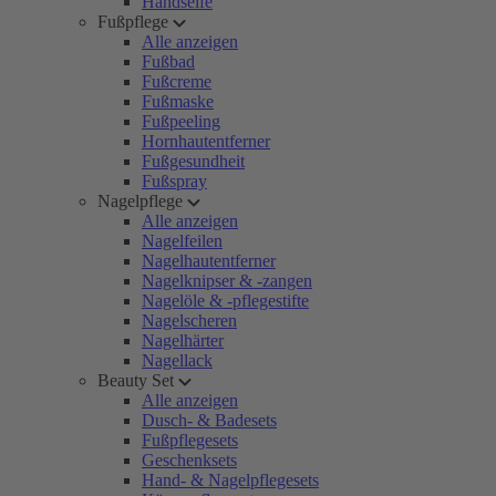
Handseife
Fußpflege
Alle anzeigen
Fußbad
Fußcreme
Fußmaske
Fußpeeling
Hornhautentferner
Fußgesundheit
Fußspray
Nagelpflege
Alle anzeigen
Nagelfeilen
Nagelhautentferner
Nagelknipser & -zangen
Nagelöle & -pflegestifte
Nagelscheren
Nagelhärter
Nagellack
Beauty Set
Alle anzeigen
Dusch- & Badesets
Fußpflegesets
Geschenksets
Hand- & Nagelpflegesets