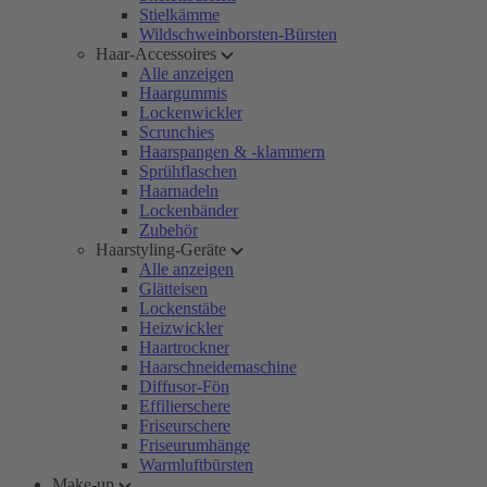
Stielkämme
Wildschweinborsten-Bürsten
Haar-Accessoires
Alle anzeigen
Haargummis
Lockenwickler
Scrunchies
Haarspangen & -klammern
Sprühflaschen
Haarnadeln
Lockenbänder
Zubehör
Haarstyling-Geräte
Alle anzeigen
Glätteisen
Lockenstäbe
Heizwickler
Haartrockner
Haarschneidemaschine
Diffusor-Fön
Effilierschere
Friseurschere
Friseurumhänge
Warmluftbürsten
Make-up