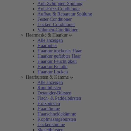
Anti-Schuppen-Spülung
Anti-Frizz-Conditioner
Aufbau & Reparatur Spülung
Fester Conditioner
Locken-Conditioner
Volumen-Conditioner
Haarmaske & Haarkur
Alle anzeigen
Haarbutter
Haarkur trockenes Haar
Haarkur gefärbtes Haar
Haarkur Feuchtigkeit
Haarkur Keratin
Haarkur Locken
Haarbürsten & Kämme
Alle anzeigen
Rundbürsten
Detangler-Bürsten
Flach- & Paddelbürsten
Holzbürsten
Haarkämme
Haarschneidekämme
Kopfmassagebürsten
Lockenkämme
Skelettbürsten