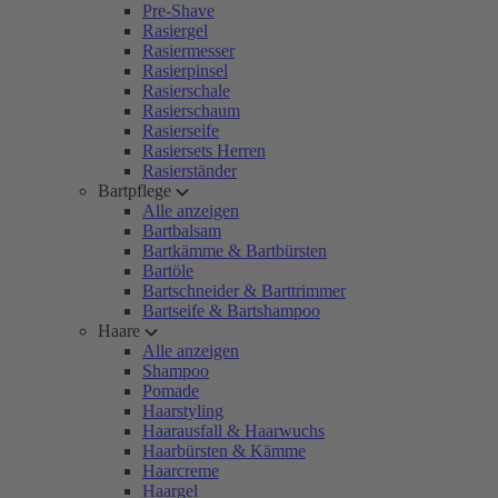
Pre-Shave
Rasiergel
Rasiermesser
Rasierpinsel
Rasierschale
Rasierschaum
Rasierseife
Rasiersets Herren
Rasierständer
Bartpflege
Alle anzeigen
Bartbalsam
Bartkämme & Bartbürsten
Bartöle
Bartschneider & Barttrimmer
Bartseife & Bartshampoo
Haare
Alle anzeigen
Shampoo
Pomade
Haarstyling
Haarausfall & Haarwuchs
Haarbürsten & Kämme
Haarcreme
Haargel