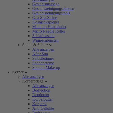
Gesichtsmassage
Gesichtsreinigungsbürsten
Gesichtsreinigungstools
Gua Sha Steine
Kosmetikspiegel
Make-up Haarbänder
Micro Needle Roller
Schlafmasken
Wimpernbürsten
Sonne & Schutz
Alle anzeigen
After Sun
Selbstbräuner
Sonnencreme
Sonnen-Make-up
Körper
Alle anzeigen
Körperpflege
Alle anzeigen
Bodylotion
Deodorant
Körperbutter
Körperöl
Anti-Cellulite
Bodyspray