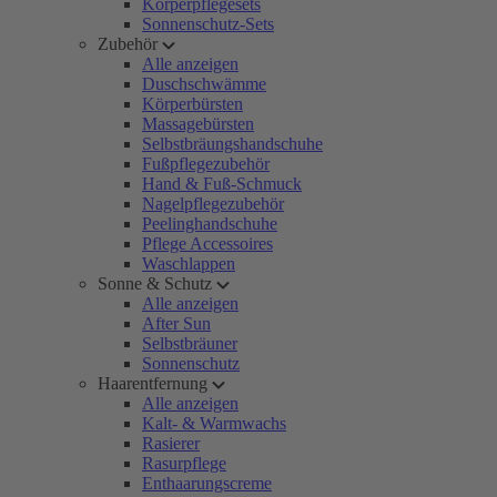
Körperpflegesets
Sonnenschutz-Sets
Zubehör
Alle anzeigen
Duschschwämme
Körperbürsten
Massagebürsten
Selbstbräungshandschuhe
Fußpflegezubehör
Hand & Fuß-Schmuck
Nagelpflegezubehör
Peelinghandschuhe
Pflege Accessoires
Waschlappen
Sonne & Schutz
Alle anzeigen
After Sun
Selbstbräuner
Sonnenschutz
Haarentfernung
Alle anzeigen
Kalt- & Warmwachs
Rasierer
Rasurpflege
Enthaarungscreme