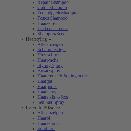
Repair-Shampoo
Color-Shampoo
Feuchtigkeitsshampoo
Festes Shampoo
Haarseife
Lockenshampoo
Shampoo-Sets
Haarstyling
Alle anzeigen
Schaumfestiger
Hitzeschutz
Haarwachs
Styling Spray
Ansatzspray
Haarcreme & Stylingcreme
Haargel
Haarpuder
Haarspray
Haarstyling-Sets
Sea Salt Spray
Leave-In Pflege
Alle anzeigen
Haaröl
Haarserum
Sprühkur