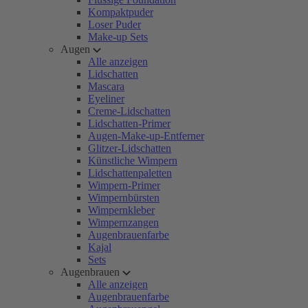
Kompaktpuder
Loser Puder
Make-up Sets
Augen
Alle anzeigen
Lidschatten
Mascara
Eyeliner
Creme-Lidschatten
Lidschatten-Primer
Augen-Make-up-Entferner
Glitzer-Lidschatten
Künstliche Wimpern
Lidschattenpaletten
Wimpern-Primer
Wimpernbürsten
Wimpernkleber
Wimpernzangen
Augenbrauenfarbe
Kajal
Sets
Augenbrauen
Alle anzeigen
Augenbrauenfarbe