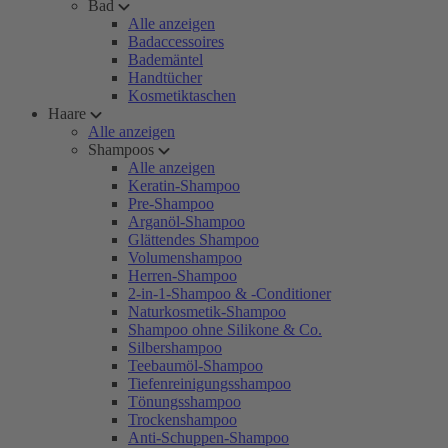
Bad
Alle anzeigen
Badaccessoires
Bademäntel
Handtücher
Kosmetiktaschen
Haare
Alle anzeigen
Shampoos
Alle anzeigen
Keratin-Shampoo
Pre-Shampoo
Arganöl-Shampoo
Glättendes Shampoo
Volumenshampoo
Herren-Shampoo
2-in-1-Shampoo & -Conditioner
Naturkosmetik-Shampoo
Shampoo ohne Silikone & Co.
Silbershampoo
Teebaumöl-Shampoo
Tiefenreinigungsshampoo
Tönungsshampoo
Trockenshampoo
Anti-Schuppen-Shampoo