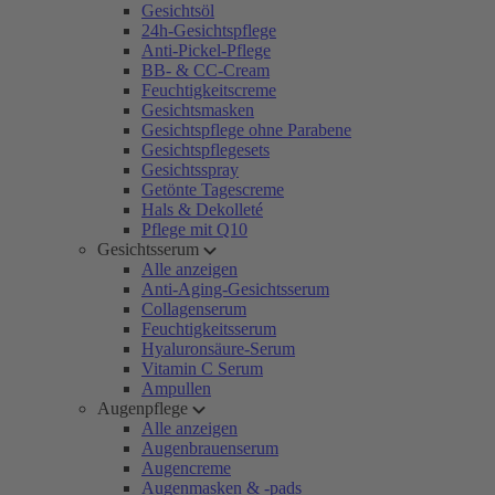
Gesichtsöl
24h-Gesichtspflege
Anti-Pickel-Pflege
BB- & CC-Cream
Feuchtigkeitscreme
Gesichtsmasken
Gesichtspflege ohne Parabene
Gesichtspflegesets
Gesichtsspray
Getönte Tagescreme
Hals & Dekolleté
Pflege mit Q10
Gesichtsserum
Alle anzeigen
Anti-Aging-Gesichtsserum
Collagenserum
Feuchtigkeitsserum
Hyaluronsäure-Serum
Vitamin C Serum
Ampullen
Augenpflege
Alle anzeigen
Augenbrauenserum
Augencreme
Augenmasken & -pads