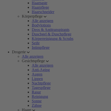
Haarpaste
Haarpflege
Haarschneider
Körperpflege
Alle anzeigen
Bodylotions
Deos & Antitranspirants
Duschgel & Duschpflege
Körperreinigung & Scrubs
Seife
Intimpflege
Drogerie
Alle anzeigen
Gesichtspflege
Alle anzeigen
Anti-Aging
Augen
Lippen
Nachtpflege
Tagespflege
Rasur
Reinigung
Sonne
Zähne
Haare