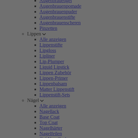
Augenbrauengel
Augenbrauenpomade
Augenbrauenpuder
Augenbrauenstifte
Augenbrauenscheren
Pinzetten
Lippen
Alle anzeigen
Lippenstifte
Lipgloss
Lipliner
Lip-Plumper
Liquid Lipstick
Lippen Zubehör
Lippen-Primer
Lippenbalsam
Matter Lippenstift
Lippenstift-Sets
Nägel
Alle anzeigen
Nagellack
Base Coat
Top Coat
Nagelhärter
Nagelfeilen