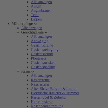
Alle anzeigen
Augen
Augenbrauen
Teint
Lippen
Männerpflege
Alle anzeigen
Gesichtspflege
Alle anzeigen
Anti-Aging
Gesichtscreme
Gesichtsreinigung
Gesichtsserum
Pflegesets
Gesichtsmasken
Gesichtspeeling
Rasur
Alle anzeigen
Rasiercreme
Nassrasierer
After Shave Balsam & Lotion
Elektrische Rasierer & Trimmer
Rasierhobel & Zubehör
Herrenrasierer
Nasenhaarentfernung