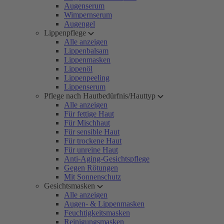
Augenserum
Wimpernserum
Augengel
Lippenpflege
Alle anzeigen
Lippenbalsam
Lippenmasken
Lippenöl
Lippenpeeling
Lippenserum
Pflege nach Hautbedürfnis/Hauttyp
Alle anzeigen
Für fettige Haut
Für Mischhaut
Für sensible Haut
Für trockene Haut
Für unreine Haut
Anti-Aging-Gesichtspflege
Gegen Rötungen
Mit Sonnenschutz
Gesichtsmasken
Alle anzeigen
Augen- & Lippenmasken
Feuchtigkeitsmasken
Reinigungsmasken