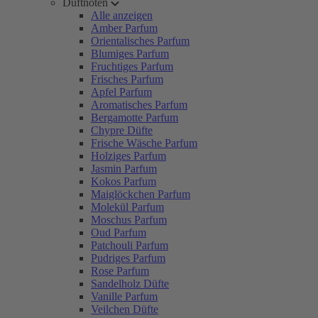
Duftnoten
Alle anzeigen
Amber Parfum
Orientalisches Parfum
Blumiges Parfum
Fruchtiges Parfum
Frisches Parfum
Apfel Parfum
Aromatisches Parfum
Bergamotte Parfum
Chypre Düfte
Frische Wäsche Parfum
Holziges Parfum
Jasmin Parfum
Kokos Parfum
Maiglöckchen Parfum
Molekül Parfum
Moschus Parfum
Oud Parfum
Patchouli Parfum
Pudriges Parfum
Rose Parfum
Sandelholz Düfte
Vanille Parfum
Veilchen Düfte