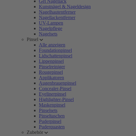
Gel Nagellack
Kunstnägel & Nageldesign
Nagelhautentferner
Nagellackentferner
UV-Lampen
Nagelpflege
Nagelsets
Pinsel
Alle anzeigen
Foundationpinsel
Lidschattenpinsel
Lippenpinsel
Pinselreiniger
Rougepinsel
Applikatoren
Augenbrauenpinsel
Concealer-Pinsel
Eyelinerpinsel
Highlighter-Pinsel
Maskenpinsel
Pinselsets
Pinseltaschen
Puderpinsel
Puderquasten
Zubehör