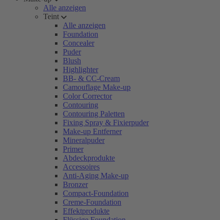
Alle anzeigen
Teint
Alle anzeigen
Foundation
Concealer
Puder
Blush
Highlighter
BB- & CC-Cream
Camouflage Make-up
Color Corrector
Contouring
Contouring Paletten
Fixing Spray & Fixierpuder
Make-up Entferner
Mineralpuder
Primer
Abdeckprodukte
Accessoires
Anti-Aging Make-up
Bronzer
Compact-Foundation
Creme-Foundation
Effektprodukte
Flüssige Foundation