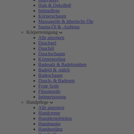
Hals & Dekolleté
Intimpflege
Körperschaum
Massageöle & ätherische Öle
Sauna-Öl & -Aufguss
Körperreinigung
Alle anzeigen
Duschgel
Duschöl
Duschschaum
Körperpeeling
Badesalz & Badebomben
Badeöl & -milch
Badeschaum
Dusch- & Badesets
Feste Seife
Flüssigseife
Intimreinigung
Handpflege
Alle anzeigen
Handcreme
Handdesinfektion
Handmaske
Handpeeling