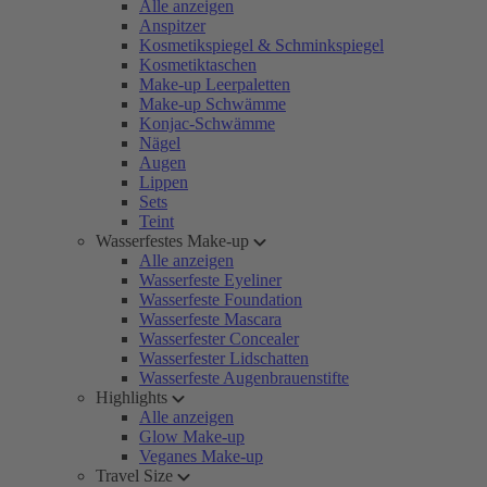
Alle anzeigen
Anspitzer
Kosmetikspiegel & Schminkspiegel
Kosmetiktaschen
Make-up Leerpaletten
Make-up Schwämme
Konjac-Schwämme
Nägel
Augen
Lippen
Sets
Teint
Wasserfestes Make-up
Alle anzeigen
Wasserfeste Eyeliner
Wasserfeste Foundation
Wasserfeste Mascara
Wasserfester Concealer
Wasserfester Lidschatten
Wasserfeste Augenbrauenstifte
Highlights
Alle anzeigen
Glow Make-up
Veganes Make-up
Travel Size