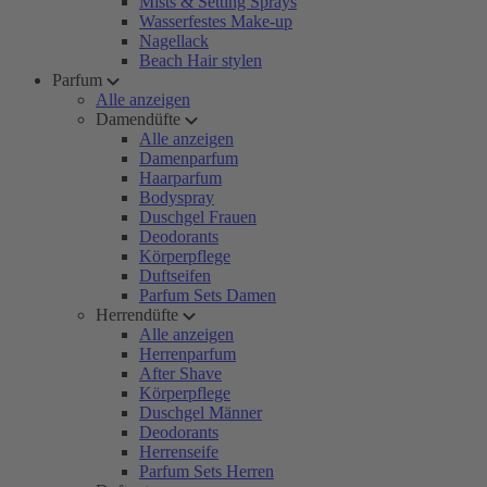
Mists & Setting Sprays
Wasserfestes Make-up
Nagellack
Beach Hair stylen
Parfum
Alle anzeigen
Damendüfte
Alle anzeigen
Damenparfum
Haarparfum
Bodyspray
Duschgel Frauen
Deodorants
Körperpflege
Duftseifen
Parfum Sets Damen
Herrendüfte
Alle anzeigen
Herrenparfum
After Shave
Körperpflege
Duschgel Männer
Deodorants
Herrenseife
Parfum Sets Herren