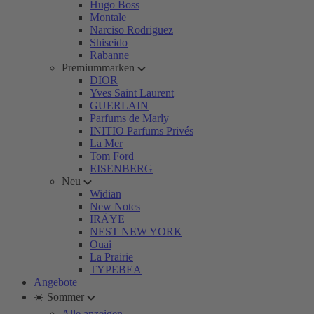
Hugo Boss
Montale
Narciso Rodriguez
Shiseido
Rabanne
Premiummarken
DIOR
Yves Saint Laurent
GUERLAIN
Parfums de Marly
INITIO Parfums Privés
La Mer
Tom Ford
EISENBERG
Neu
Widian
New Notes
IRÄYE
NEST NEW YORK
Ouai
La Prairie
TYPEBEA
Angebote
☀️ Sommer
Alle anzeigen