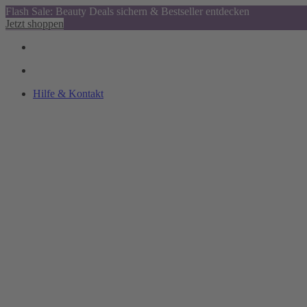
Flash Sale: Beauty Deals sichern & Bestseller entdecken
Jetzt shoppen
Hilfe & Kontakt